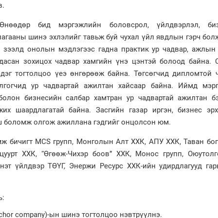
в.
Өнөөдөр бид мэргэжлийн боловсрол, үйлдвэрлэл, би
агааны шинэ эхлэлийг тавьж буй чухал үйл явдлын гэрч бол
 зээлд онолын мэдлэгээс гадна практик ур чадвар, ажлын
дасан зохицох чадвар хамгийн үнэ цэнтэй болоод байна. С
эдэг тогтолцоо үеэ өнгөрөөж байна. Төгсөгчид дипломтой 
лгогчид ур чадвартай ажилтан хайсаар байна. Иймд мэр
болон бизнесийн салбар хамтран ур чадвартай ажилтан бэ
их шаардлагатай байна. Засгийн газар иргэн, бизнес эрх
иш боломж олгож ажиллана гэдгийг онцолсон юм.
 бичигт MCS групп, Монголын Алт ХХК, АПУ ХХК, Таван богд
ацуурт ХХК, “Өгөөж-Чихэр боов” ХХК, Монос групп, Оюутолг
нэт үйлдвэр ТӨҮГ, Энержи Ресурс ХХК-ийн удирдлагууд гар
ь:
nchor company)-ын шинэ тогтолцоо нэвтрүүлнэ.