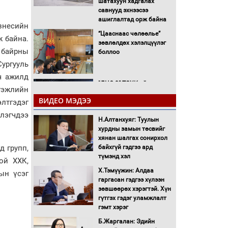
шатахуун хадгалах
савнууд эхнээсээ
ашиглалтад орж байна
знесийн
“Цааснаас чөлөөлье”
ж байна.
зөвлөлдөх хэлэлцүүлэг
 байрны
боллоо
ургууль
ч ажилд
"ДЦС-3” ТӨХК-ийн нэн
гэжлийн
шаардлагатай
ВИДЕО МЭДЭЭ
лтгэдэг
“Турбингенератор-5”-ын
шинэчлэлийн төсвийг
лэгчдээ
Н.Алтанхуяг: Туулын
шийдвэрлэхээр болов
хурдны замын төсвийг
УИХ-ын дарга
хянан шалгах сонирхол
С.Бямбацогт Сутай
 групп,
байхгүй гэдгээ ард
хайрхны тэнгэрийг тахих
түмэнд хэл
ой ХХК,
тахилгад оролцлоо
Х.Тэмүүжин: Алдаа
ын үсэг
С.Амарсайхан: Иргэдийг
гаргасан гэдгээ хүлээн
хохироосон ААН-ийн
зөвшөөрөх хэрэгтэй. Хүн
нуугтмал хөрөнгийг
гүтгэх гэдэг уламжлалт
битүүмжлэнэ
гэмт хэрэг
Б.Жаргалан: Эдийн
Н.Номтойбаяр: