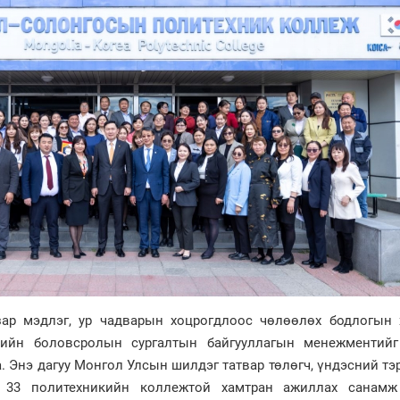
ар мэдлэг, ур чадварын хоцрогдлоос чөлөөлөх бодлогын 
ийн боловсролын сургалтын байгууллагын менежментийг
 Энэ дагуу Монгол Улсын шилдэг татвар төлөгч, үндэсний тэ
 33 политехникийн коллежтой хамтран ажиллах санамж