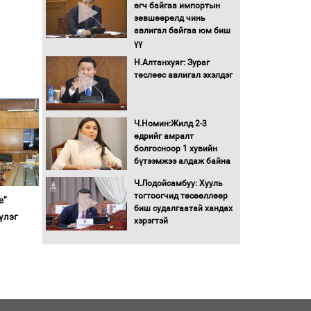
өгч байгаа импортын
зөвшөөрөлд чинь
Монгол Улс “COP17”-д
авлигал байгаа юм биш
“Тал хээрийн
үү
төлөвлөгөө”-гөө
танилцуулна
Н.Алтанхуяг: Зураг
төслөөс авлигал эхэлдэг
16 төрлийн эмийг нэг эх
үүсвэрээс худалдан авах
журмыг баталлаа
Ч.Номин:Жилд 2-3
Бүх шатанд хэмнэлтийн
өдрийг амралт
горимд шилжиж, найр
болгосноор 1 хувийн
наадам, зөвлөгөөн,
бүтээмжээ алдаж байна
гадаад томилолтыг
Ч.Лодойсамбуу: Хууль
хориглолоо
тогтоогчид төсөөллөөр
е”
Сайд нар төсвөө хэрхэн
биш судалгаатай хандах
зарцуулах вэ?
үлэг
хэрэгтэй
Засгийн газрын ээлжит
хуралдаан болж байна