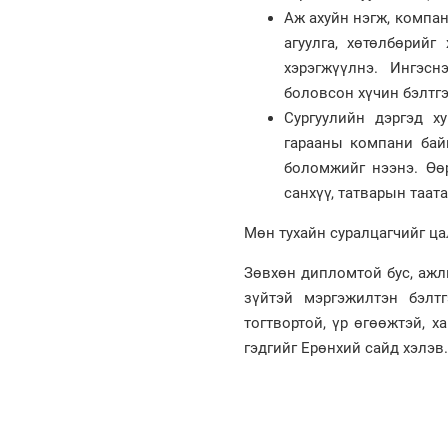
Аж ахуйн нэгж, компан
агуулга, хөтөлбөрий
хэрэгжүүлнэ. Ингэс
боловсон хүчин бэлтг
Сургуулийн дэргэд х
гарааны компани байг
боломжийг нээнэ.​ Өө
санхүү, татварын таат
Мөн тухайн суралцагчийг ц
Зөвхөн дипломтой бус, ажлы
зүйтэй мэргэжилтэн бэлт
тогтвортой, үр өгөөжтэй, 
гэдгийг Ерөнхий сайд хэлэв.