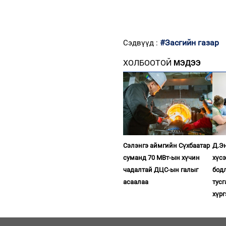
#Засгийн газар
Сэдвүүд :
ХОЛБООТОЙ
МЭДЭЭ
Сэлэнгэ аймгийн Сүхбаатар
Д.Эн
суманд 70 МВт-ын хүчин
хүс
чадалтай ДЦС-ын галыг
бодл
асаалаа
тус
хүр