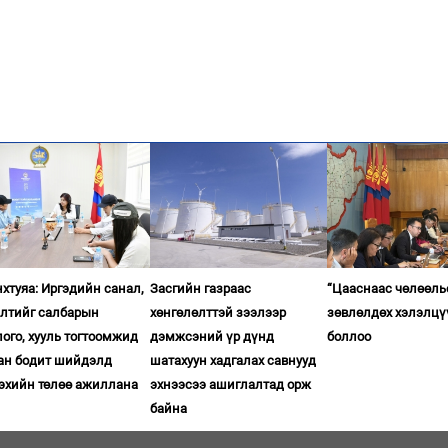
хтуяа: Иргэдийн санал,
Засгийн газраас
“Цааснаас чөлөөль
элтийг салбарын
хөнгөлөлттэй зээлээр
зөвлөлдөх хэлэлцү
ого, хууль тогтоомжид
дэмжсэний үр дүнд
боллоо
ган бодит шийдэлд
шатахуун хадгалах савнууд
гэхийн төлөө ажиллана
эхнээсээ ашиглалтад орж
байна