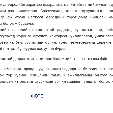
иуд өөрсдийн хэрэгцээ шаардлага, цаг үетэйгээ нийцүүлэн с
г хамтран шинэчилнэ. Санхүүжилт, хөрөнгө оруулалтын төл
нээр аж ахуйн нэгжүүд өөрсдийн хэрэгцээнд нийцсэн ча
эх боломж бүрдэнэ.
увийн хэвшлийн оролцоотой дадлага, сургалтын төв, лабо
уулахад хөрөнгө оруулах, хамтарсан үйлдвэрлэл, үйлчилгээ
рөөр хэлбэл, сургалтын орчин, тоног төхөөрөмжид хөрөнгө 
ай нөхцөл бүрдүүлэх давуу тал бүрдэнэ.
алинтай дадлагажих, ажиллах боломжийг нээж өгөх юм байна.
н байранд гараад шууд ажиллах чадвартай, бүтээлч сэтгэлгэ
гэх төр хувийн хэвшлийн хамтын ажиллагааны энэхүү э
харилцан итгэлцэлд суурилсан урт хугацааны түншлэл болох 
ФОТО: