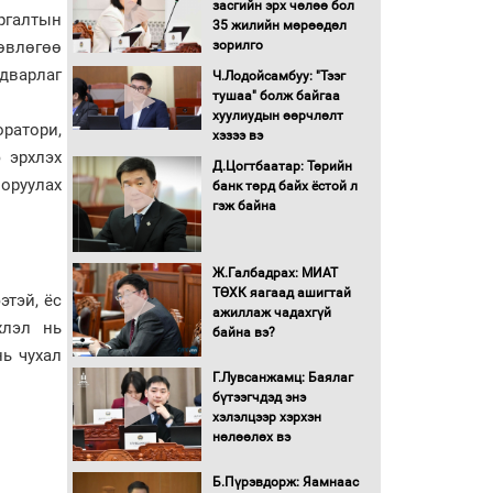
засгийн эрх чөлөө бол
Аймгуудад тулгамдаж
ургалтын
35 жилийн мөрөөдөл
буй асуудлуудыг
өвлөгөө
зорилго
Засгийн газрын
хуралдаанд танилцуулж,
дварлаг
Ч.Лодойсамбуу: "Тээг
шийдвэрлүүлнэ
тушаа" болж байгаа
хуулиудын өөрчлөлт
С.Бямбацогт Зүүн Азийн
ратори,
хэзээ вэ
эрэгтэйчүүдийн
 эрхлэх
волейболын тэмцээнд
Д.Цогтбаатар: Төрийн
оролцож байгаа баг
оруулах
банк төрд байх ёстой л
тамирчдад амжилт
гэж байна
хүслээ
Автобензин, дизель
түлшний онцгой албан
Ж.Галбадрах: МИАТ
татварыг тэглэлээ
ТӨХК яагаад ашигтай
этэй, ёс
ажиллаж чадахгүй
хлэл нь
байна вэ?
Санхүүгийн хэмнэлтийн
нь чухал
горимд эрүүл мэндийн
Г.Лувсанжамц: Баялаг
салбар хамаарахгүй
бүтээгчдэд энэ
хэлэлцээр хэрхэн
Нөөцийн махны
нөлөөлөх вэ
худалдаа, борлуулалтыг
нээлттэй ил тод болгоно
Б.Пүрэвдорж: Яамнаас