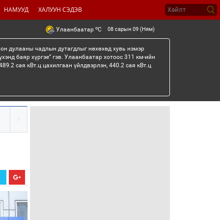
НАМУУД
ХАЛУУН СЭДЭВ
o
08 сарын 09 (Ням)
Улаанбаатар
C
лон дулааны чадлын дутагдлыг нөхөхөд хувь нэмэр
үхэнд баяр хүргэе” гэв. Улаанбаатар хотоос 311 км-ийн
89.2 сая кВт.ц цахилгаан үйлдвэрлэн, 440.2 сая кВт.ц
Х