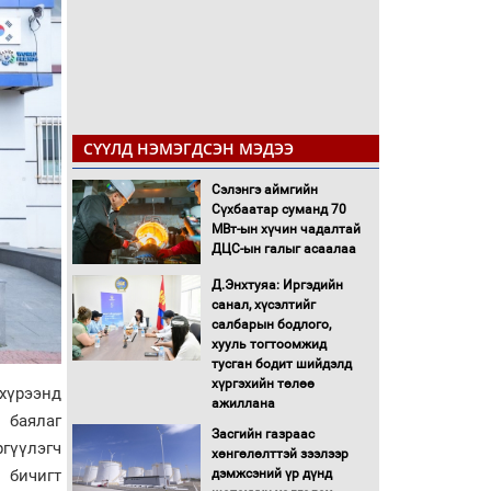
СҮҮЛД НЭМЭГДСЭН МЭДЭЭ
Сэлэнгэ аймгийн
Сүхбаатар суманд 70
МВт-ын хүчин чадалтай
ДЦС-ын галыг асаалаа
Д.Энхтуяа: Иргэдийн
санал, хүсэлтийг
салбарын бодлого,
хууль тогтоомжид
тусган бодит шийдэлд
хүргэхийн төлөө
хүрээнд
ажиллана
 баялаг
Засгийн газраас
ргүүлэгч
хөнгөлөлттэй зээлээр
 бичигт
дэмжсэний үр дүнд