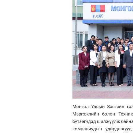
Монгол Улсын Засгийн газ
Мэргэжлийн болон Техник
бүтээгчдэд шилжүүлж байна.
компаниудын удирдлагууд