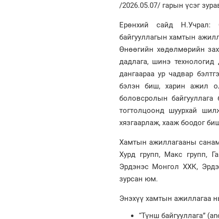
/2026.05.07/ гарын үсэг зура
Ерөнхий сайд Н.Учрал: 
байгууллагын хамтын ажилл
Өнөөгийн хөдөлмөрийн зах
дадлага, шинэ технологид 
дангаараа ур чадвар бэлтг
бэлэн биш, харин ажил о
боловсролын байгууллага 
тогтолцоонд шуурхай шилж
хязгаарлаж, хааж боодог б
Хамтын ажиллагааны санамж
Хурд групп, Макс групп, Г
Эрдэнэс Монгол ХХК, Эрдэ
зурсан юм.
Энэхүү хамтын ажиллагаа н
“Түнш байгууллага” (a