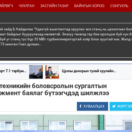
ИЙЛӨГЧ
ЧУУЛГАН
ЗАСГИЙН ГАЗАР
БАЙНГЫН ХОРОО
СОНГУУЛЬ
й сайд Б.Найдалаа “Удахгүй ашиглалтад оруулах энэ станц нь цахилгаан бо
раат байдлыг бууруулахад нөлөөтэй. Энэхүү төсөлд гар бие оролцож буй хүн б
буй уг станц тус бүр 35 МВт турбингенератортай хоёр блок зуухтай юм. Жилд 4
73 мянган Гкал дулаан...
рт 7.1 тэрбум...
Цусны донорын тухай хуулийн...
техникийн боловсролын сургалтын
жмент баялаг бүтээгчдэд шилжлээ
ХУВААЛЦАХ
ЖИРГЭ