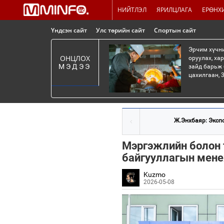
НИЙТЛЭЛ
ЯРИЛЦЛАГА
ЕРӨНХ
Үндсэн сайт
Улс төрийн сайт
Спортын сайт
Эрчим хүчни
ОНЦЛОХ
оруулах, ха
МЭДЭЭ
зайд барьж 
цахилгаан, 3
Ж.Энхбаяр: Экспо
Мэргэжлийн болон 
байгууллагын мене
Kuzmo
2026-05-08