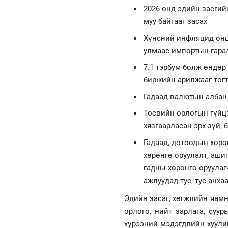
2026 онд эдийн засгий
муу байгааг засах
Хүнсний инфляцид онц
улмаас импортын гара
7.1 тэрбум болж өндөр
биржийн арилжааг тогт
Гадаад валютын албан
Төсвийн орлогын гүйцэ
хязгаарласан эрх зүй,
Гадаад, дотоодын хөрө
хөрөнгө оруулалт, аши
гадны хөрөнгө оруулаг
ажлуудад тус, тус анха
Эдийн засаг, хөгжлийн яамн
орлого, нийт зарлага, суу
хүрээний мэдэгдлийн хуули