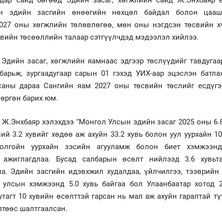
сын эдийн засгийн өнөөгийн нөхцөл байдал болон цаа
2027 оны хөгжлийн төлөвлөгөө, мөн оны нэгдсэн төсвийн х
свийн төсөөллийн талаар сэтгүүлчдэд мэдээлэл хийлээ.
 Эдийн засаг, хөгжлийн яамнаас эдгээр төслүүдийг тавдуга
барьж, зургаадугаар сарын 01 гэхэд УИХ-аар эцэслэн батла
саны дараа Сангийн яам 2027 оны төсвийн төслийг есдүгэ
 өргөн барих юм.
 Ж.Энхбаяр хэлэхдээ “Монгол Улсын эдийн засаг 2025 оны 6.
ний 3.2 хувийг хөдөө аж ахуйн 33.2 хувь болон уул уурхайн 1
толгойн уурхайн зэсийн агууламж болон биет хэмжээн
 ажиглагдлаа. Бусад салбарын өсөлт нийлээд 3.6 хувьт
а. Эдийн засгийн идэвхжил худалдаа, үйлчилгээ, тээврийн 
 улсын хэмжээнд 5.0 хувь байгаа бол Улаанбаатар хотод 2
утагт 10 хувийн өсөлттэй гарсан нь мал аж ахуйн гаралтай тү
лтөөс шалтгаалсан.