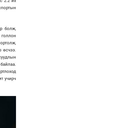
с 2.2 их
спортын
Хөвсгөл нуурын лусыг
тахих төрийн тахилгын
ёслол боллоо
р болж,
 голлон
“Хар жагсаалт”-ын
асуудлыг цэгцлэх
портолж,
чиглэлээр
 өсчээ.
Монголбанкны
удирдлагад 30 хоногийн
 суудлын
хугацаатай үүрэг өглөө
байлаа.
Ерөнхий сайд Н.Учрал
ортлоход
олимпиадын хүрээнд
мт учирч
гарсан зардлыг
шийдвэрлэж өгөхөөр
болов
Энэ намар 1-6 дугаар
ангийн хүүхдүүдэд
сургуулийн автобус
үйлчилнэ
Аймгуудад баригдаж
буй ДЦС-ын төслийг