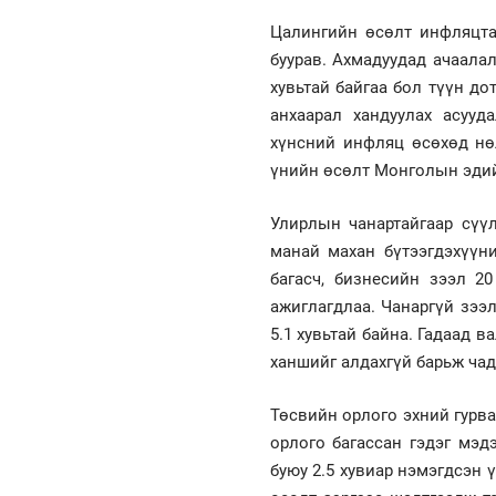
Цалингийн өсөлт инфляцтай
буурав. Ахмадуудад ачаала
хувьтай байгаа бол түүн д
анхаарал хандуулах асууд
хүнсний инфляц өсөхөд нө
үнийн өсөлт Монголын эдий
Улирлын чанартайгаар сүү
манай махан бүтээгдэхүүни
багасч, бизнесийн зээл 2
ажиглагдлаа. Чанаргүй зээ
5.1 хувьтай байна. Гадаад 
ханшийг алдахгүй барьж чад
Төсвийн орлого эхний гурва
орлого багассан гэдэг мэд
буюу 2.5 хувиар нэмэгдсэн 