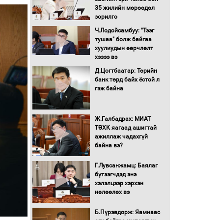
түлшний онцгой албан
35 жилийн мөрөөдөл
татварыг тэглэлээ
зорилго
Ч.Лодойсамбуу: "Тээг
Санхүүгийн хэмнэлтийн
тушаа" болж байгаа
горимд эрүүл мэндийн
хуулиудын өөрчлөлт
салбар хамаарахгүй
хэзээ вэ
Д.Цогтбаатар: Төрийн
Нөөцийн махны
банк төрд байх ёстой л
худалдаа, борлуулалтыг
гэж байна
нээлттэй ил тод болгоно
Ж.Галбадрах: МИАТ
Монгол Улс “COP17”-д
ТӨХК яагаад ашигтай
“Тал хээрийн
ажиллаж чадахгүй
төлөвлөгөө”-гөө
байна вэ?
танилцуулна
16 төрлийн эмийг нэг эх
Г.Лувсанжамц: Баялаг
үүсвэрээс худалдан авах
бүтээгчдэд энэ
журмыг баталлаа
хэлэлцээр хэрхэн
нөлөөлөх вэ
Бүх шатанд хэмнэлтийн
горимд шилжиж, найр
Б.Пүрэвдорж: Яамнаас
наадам, зөвлөгөөн,