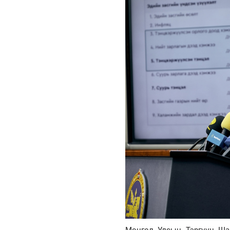
Монгол Улсын Тэргүүн Ша