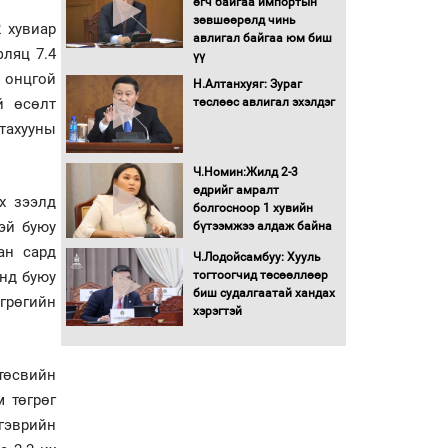
өгч байгаа импортын
гадаад томилолтыг
зөвшөөрөлд чинь
2 хувиар
хориглолоо
авлигал байгаа юм биш
фляц 7.4
үү
Сайд нар төсвөө хэрхэн
ь онцгой
зарцуулах вэ?
Н.Алтанхуяг: Зураг
й өсөлт
төслөөс авлигал эхэлдэг
тахууны
Засгийн газрын ээлжит
хуралдаан болж байна
Ч.Номин:Жилд 2-3
өдрийг амралт
х зээлд
болгосноор 1 хувийн
эй буюу
бүтээмжээ алдаж байна
Автомашинд улсын
дугаарын тэгш,
ан сард
Ч.Лодойсамбуу: Хууль
сондгойгоор шатахуун
нд буюу
тогтоогчид төсөөллөөр
олгоно
биш судалгаатай хандах
өгрөгийн
хэрэгтэй
Бага орлоготой
иргэдийн орлогод
татвар ногдуулахгүй
байх эрх зүйн орчныг
 төсвийн
бүрдүүллээ
м төгрөг
Хөшөө бүтсэн түүхийг
тгэврийн
өгүүлэх 7 баримт