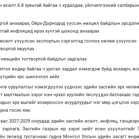
н өсөлт 6.8 хувьтай байгаа ч худалдаа, үйлчилгээний салбары
гой анхаарах, Ойрх-Дорнодод үүссэн нөхцөл байдлын эрсдэл
лтай инфляцид ирэх хүчтэй шоконд анхаарах
 өсөлт үзүүлсэн экспортын сэргэлтэд голлох нөлөө үзүүлсэн
вортой явуулах
 нөөцийн тогтвортой байдлыг хадгалах
тгэл өндөр байгаа ч урсгал зардал нэмэгдэж буйд анхаарч, өс
 бүтцийн эрс шинэчлэл хийх
нгө оруулалтыг нэмэгдүүлэх үүднээс эдийн засгийн эрх чөлөө
гт малтмалын зэрэг нэн чухал хуулийн төслүүдээ батлахаас га
чдын эрх ашгийг хохироосон асуудлуудыг нэг мөр цэгцлэх зэр
арна гэсэн юм.
аас 2027-2029 онуудад эдийн засгийн өсөлт, инфляц, тэнцвэ
рь зарлага, Засгийн газрын өр зэрэг нийт есөн үзүүлэлтийг
йн төсөлд тусгаснаас гадна Монгол Улсын эдийн засагт өнд