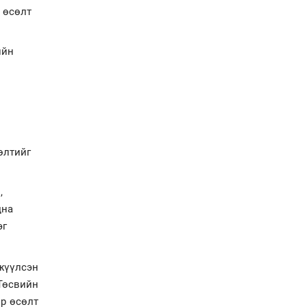
байна
н өсөлт
"Сэлбэ” дэд төвийг
"Smart selbe city" болгон
ийн
хөгжүүлэх чиглэл өглөө
Иргэдийн
төлөөлөгчдийн хурал
хяналт тавьдаг байх эрх
зүйн орчныг бүрдүүлнэ
өлтийг
Ерөнхий сайд Н.Учрал
Япон Улсаас Элчин сайд
Игавахара Масарүг
,
хүлээн авч уулзлаа
дна
эг
ржүүлсэн
 Төсвийн
өр өсөлт