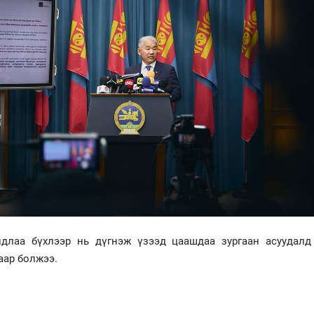
длаа бүхлээр нь дүгнэж үзээд цаашдаа зургаан асуудалд
аар болжээ.