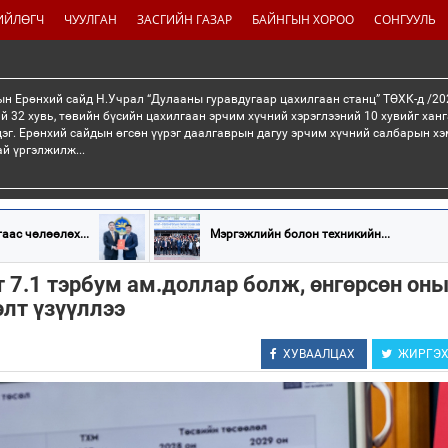
ИЙЛӨГЧ
ЧУУЛГАН
ЗАСГИЙН ГАЗАР
БАЙНГЫН ХОРОО
СОНГУУЛЬ
н Ерөнхий сайд Н.Учрал “Дулааны гуравдугаар цахилгаан станц” ТӨХК-д /20
й 32 хувь, төвийн бүсийн цахилгаан эрчим хүчний хэрэглээний 10 хувийг хан
эг. Ерөнхий сайдын өгсөн үүрэг даалгаврын дагуу эрчим хүчний салбарын хэ
ай үргэлжилж...
аас чөлөөлөх...
Мэргэжлийн болон техникийн...
 7.1 тэрбум ам.доллар болж, өнгөрсөн он
өлт үзүүллээ
ХУВААЛЦАХ
ЖИРГЭ