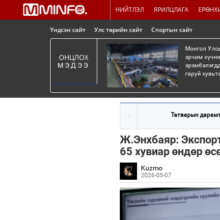
НИЙТЛЭЛ
ЯРИЛЦЛАГА
ЕРӨНХ
Үндсэн сайт
Улс төрийн сайт
Спортын сайт
Монгол Улсы
ОНЦЛОХ
эрчим хүчни
МЭДЭЭ
эрэмбэлэгдд
гаруй хувьт
Татварын дарамт
Ж.Энхбаяр: Экспорт
65 хувиар өндөр өс
Kuzmo
2026-05-07