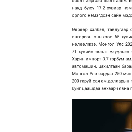
өсөлт зэргээс шалтгаалж т
наяд буюу 17.2 хувиар нэ
орлого нэмэгдсэн сайн мэдэ
Өөрөөр хэлбэл, тавдугаар 
өнгөрсөн оныхоос 65 хуви
нөлөөлжээ. Монгол Улс 202
71 хувийн өсөлт үзүүлсэн 
Харин импорт 3.7 тэрбум ам.
автомашин, цахилгаан бара
Монгол Улс сардаа 250 мян
200 гаруй сая ам.долларын 
буйг цаашдаа анхаарч явна г