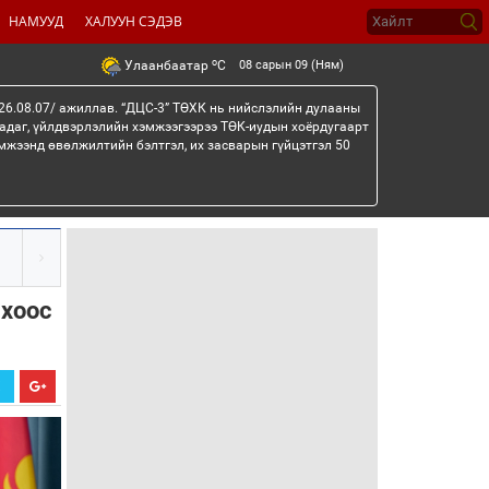
НАМУУД
ХАЛУУН СЭДЭВ
o
08 сарын 09 (Ням)
Улаанбаатар
C
26.08.07/ ажиллав. “ДЦС-3” ТӨХК нь нийслэлийн дулааны
гадаг, үйлдвэрлэлийн хэмжээгээрээ ТӨК-иудын хоёрдугаарт
мжээнд өвөлжилтийн бэлтгэл, их засварын гүйцэтгэл 50
ыхоос
Х