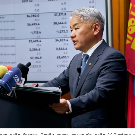
дар сайд бөгөөд Эдийн засаг, хөгжлийн сайд Ж.Энхбаяр 