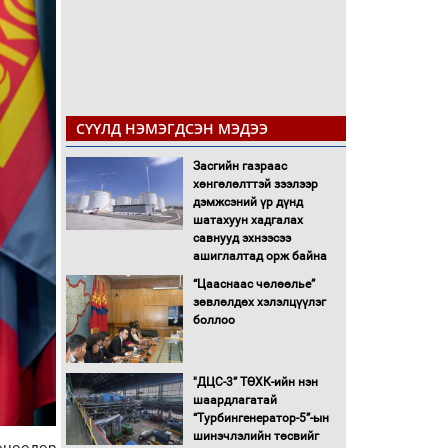
СҮҮЛД НЭМЭГДСЭН МЭДЭЭ
Засгийн газраас
хөнгөлөлттэй зээлээр
дэмжсэний үр дүнд
шатахуун хадгалах
савнууд эхнээсээ
ашиглалтад орж байна
“Цааснаас чөлөөлье”
зөвлөлдөх хэлэлцүүлэг
боллоо
"ДЦС-3” ТӨХК-ийн нэн
шаардлагатай
“Турбингенератор-5”-ын
шинэчлэлийн төсвийг
өнөөдөр