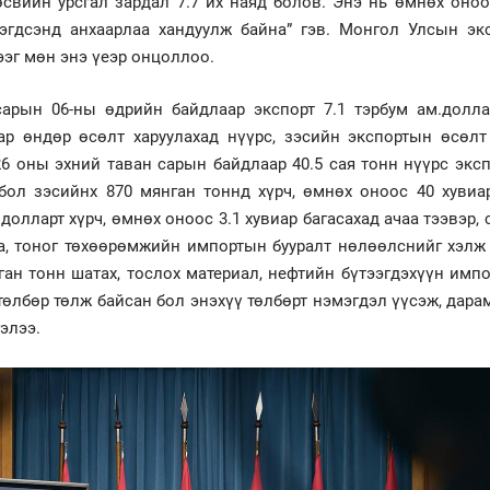
өсвийн урсгал зардал 7.7 их наяд болов. Энэ нь өмнөх оноо
мэгдсэнд анхаарлаа хандуулж байна” гэв. Монгол Улсын эк
эг мөн энэ үеэр онцоллоо.
сарын 06-ны өдрийн байдлаар экспорт 7.1 тэрбум ам.долла
ар өндөр өсөлт харуулахад нүүрс, зэсийн экспортын өсөлт
6 оны эхний таван сарын байдлаар 40.5 сая тонн нүүрс экс
бол зэсийнх 870 мянган тоннд хүрч, өмнөх оноос 40 хувиар
долларт хүрч, өмнөх оноос 3.1 хувиар багасахад ачаа тээвэр,
а, тоног төхөөрөмжийн импортын бууралт нөлөөлснийг хэлж 
ган тонн шатах, тослох материал, нефтийн бүтээгдэхүүн имп
төлбөр төлж байсан бол энэхүү төлбөрт нэмэгдэл үүсэж, дара
элээ.