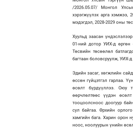
/2026.05.07/ Монгол Ул
хэрэгжүүлэх арга хэмжээ, 
мэдэгдэл, 2028-2029 оны тө
Хуульд заасан үндэслэлээр
01-ний дотор УИХ-д өргөн 
Төсвийн төсөөлөл батлагд
багтаан боловсруулж, УИХ-д
Эдийн засаг, хөгжлийн сайд
өссөн гүйцэтгэл гарлаа. Үү
өсөлт бүрдүүллээ. Оюу 
өөрчлөлтөөс үүдэн өсөлт
тооцоолсноос доогуур байн
сул байгаа. Өрхийн орлого
хамгийн бага. Харин орон н
ноос, ноолуурын үнийн өсө