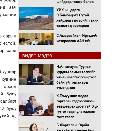
шийдвэрлэхээр болов
шид авч
УИХ-ын дарга
үрээний
С.Бямбацогт Сутай
хайрхны тэнгэрийг тахих
тахилгад оролцлоо
ар сарын
С.Амарсайхан: Иргэдийг
хохироосон ААН-ийн
х ёстой.
нуугтмал хөрөнгийг
эр сард
битүүмжлэнэ
ВИДЕО МЭДЭЭ
Н.Номтойбаяр:
Аймгуудад тулгамдаж
Н.Алтанхуяг: Туулын
8 хувиар
буй асуудлуудыг
хурдны замын төсвийг
Засгийн газрын
хянан шалгах сонирхол
0 хувийн
хуралдаанд танилцуулж,
байхгүй гэдгээ ард
д орсон
шийдвэрлүүлнэ
түмэнд хэл
ай буюу
С.Бямбацогт Зүүн Азийн
Х.Тэмүүжин: Алдаа
салбарт
эрэгтэйчүүдийн
гаргасан гэдгээ хүлээн
волейболын тэмцээнд
зөвшөөрөх хэрэгтэй. Хүн
.2 буюу
оролцож байгаа баг
гүтгэх гэдэг уламжлалт
үхий эд,
тамирчдад амжилт
гэмт хэрэг
хүслээ
Б.Жаргалан: Эдийн
Автобензин, дизель
засгийн эрх чөлөө бол