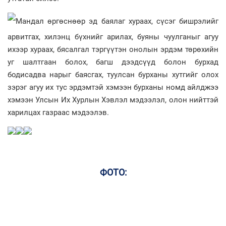
Мандал өргөснөөр эд баялаг хураах, сүсэг бишрэлийг
арвитгах, хилэнц бүхнийг арилах, буяны чуулганыг агуу
ихээр хураах, бясалгал тэргүүтэн онолын эрдэм төрөхийн
уг шалтгаан болох, багш дээдсүүд болон бурхад
бодисадва нарыг баясгах, туулсан бурханы хутгийг олох
зэрэг агуу их тус эрдэмтэй хэмээн бурханы номд айлджээ
хэмээн Улсын Их Хурлын Хэвлэл мэдээлэл, олон нийттэй
харилцах газраас мэдээлэв.
ФОТО: