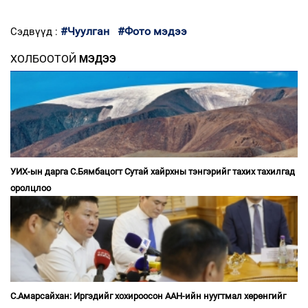
#Чуулган
#Фото мэдээ
Сэдвүүд :
ХОЛБООТОЙ
МЭДЭЭ
УИХ-ын дарга С.Бямбацогт Сутай хайрхны тэнгэрийг тахих тахилгад
оролцлоо
С.Амарсайхан: Иргэдийг хохироосон ААН-ийн нуугтмал хөрөнгийг