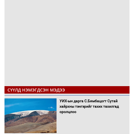
СҮҮЛД НЭМЭГДСЭН МЭДЭЭ
УИХ-ын дарга С.Бямбацогт Сутай
хайрхны тэнгэрийг тахих тахилгад
оролцлоо