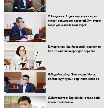
Х.Тэмүүжин: Алдаа гаргасан гэдгээ
Санхүүгийн хэмнэлтийн горимд эрүүл
хүлээн зөвшөөрөх хэрэгтэй. Хүн гүтгэх
мэндийн салбар хамаарахгүй
гэдэг уламжлалт гэмт хэрэг
Нөөцийн махны худалдаа,
Б.Жаргалан: Эдийн засгийн эрх чөлөө
борлуулалтыг нээлттэй ил тод
бол 35 жилийн мөрөөдөл зорилго
болгоно
Монгол Улс “COP17”-д “Тал хээрийн
Ч.Лодойсамбуу: "Тээг тушаа" болж
төлөвлөгөө”-гөө танилцуулна
байгаа хуулиудын өөрчлөлт хэзээ вэ
Д.Цогтбаатар: Төрийн банк төрд байх
ёстой л гэж байна
16 төрлийн эмийг нэг эх үүсвэрээс
худалдан авах журмыг баталлаа