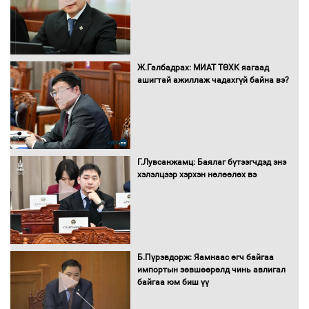
Бүх шатанд хэмнэлтийн горимд
Ж.Галбадрах: МИАТ ТӨХК яагаад
шилжиж, найр наадам, зөвлөгөөн,
ашигтай ажиллаж чадахгүй байна вэ?
гадаад томилолтыг хориглолоо
Сайд нар төсвөө хэрхэн зарцуулах вэ?
Г.Лувсанжамц: Баялаг бүтээгчдэд энэ
хэлэлцээр хэрхэн нөлөөлөх вэ
Засгийн газрын ээлжит хуралдаан
болж байна
Б.Пүрэвдорж: Яамнаас өгч байгаа
импортын зөвшөөрөлд чинь авлигал
байгаа юм биш үү