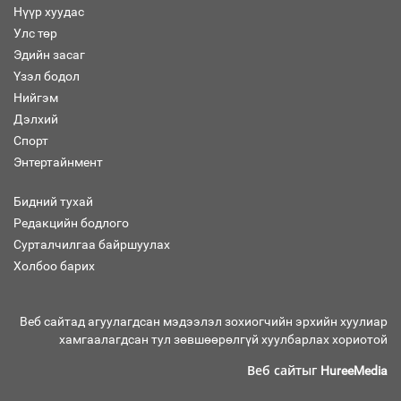
Нүүр хуудас
Улс төр
“Хар жагсаалт”-ын асуудлыг цэгцлэх
Эдийн засаг
чиглэлээр Монголбанкны удирдлагад
30 хоногийн хугацаатай үүрэг өглөө
Үзэл бодол
Нийгэм
Дэлхий
Спорт
Ерөнхий сайд Н.Учрал олимпиадын
Энтертайнмент
хүрээнд гарсан зардлыг шийдвэрлэж
өгөхөөр болов
Бидний тухай
Редакцийн бодлого
Сурталчилгаа байршуулах
Энэ намар 1-6 дугаар ангийн
хүүхдүүдэд сургуулийн автобус
Холбоо барих
үйлчилнэ
Веб сайтад агуулагдсан мэдээлэл зохиогчийн эрхийн хуулиар
хамгаалагдсан тул зөвшөөрөлгүй хуулбарлах хориотой
Аймгуудад баригдаж буй ДЦС-ын
төслийг үргэлжүүлэх чиглэл өглөө
Веб сайтыг
HureeMedia