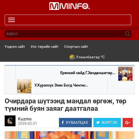
Toggle
navigation
Үндсэн сайт
Улс төрийн сайт
Спортын сайт
o
Улаанбаатар
C
Ерөнхий сайд Г.Занданшатар...
У.Хүрэлсүх Эзэн Богд Чингис...
Очирдара шүтээнд мандал өргөж, төр
түмний буян заяаг даатгалаа
Kuzmo
ХУВААЛЦАХ
ЖИРГЭХ
2026-02-21