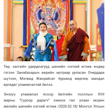
Төр, засгийн удирдлагууд шинийн нэгний өглөө өндөр
гэгээн Занабазарын өөрийн мутраар урласан Очирдара
шүтээн, Мэгжид Жанрайсиг бурханд мөргөж, мандал
өргөдөг уламжлалтай билээ.
Энэхүү уламжлал ёсоор билгийн тооллын XVII
жарны “Сүрээр дарагч” хэмээх гал улаан морин
жилийн шинийн нэгний өглөө /2026.02.18/ Монгол Улсын