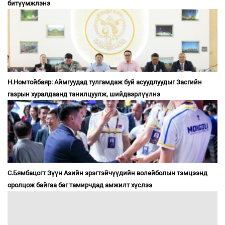
битүүмжлэнэ
Н.Номтойбаяр: Аймгуудад тулгамдаж буй асуудлуудыг Засгийн
газрын хуралдаанд танилцуулж, шийдвэрлүүлнэ
С.Бямбацогт Зүүн Азийн эрэгтэйчүүдийн волейболын тэмцээнд
оролцож байгаа баг тамирчдад амжилт хүслээ