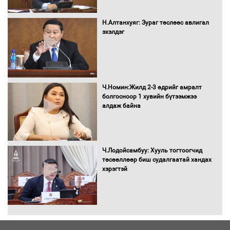
Автомашинд улсын дугаарын тэгш,
сондгойгоор шатахуун олгоно
Н.Алтанхуяг: Зураг төслөөс авлигал
эхэлдэг
Бага орлоготой иргэдийн орлогод
татвар ногдуулахгүй байх эрх зүйн
орчныг бүрдүүллээ
Ч.Номин:Жилд 2-3 өдрийг амралт
болгосноор 1 хувийн бүтээмжээ
алдаж байна
Хөшөө бүтсэн түүхийг өгүүлэх 7
баримт
Ч.Лодойсамбуу: Хууль тогтоогчид
төсөөллөөр биш судалгаатай хандах
хэрэгтэй
Хөвсгөл нуурын лусыг тахих төрийн
тахилгын ёслол боллоо