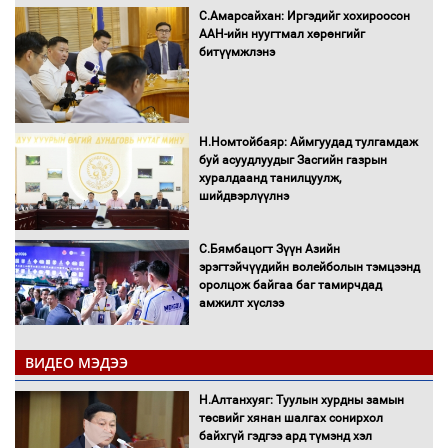
С.Амарсайхан: Иргэдийг хохироосон
ААН-ийн нуугтмал хөрөнгийг
битүүмжлэнэ
Н.Номтойбаяр: Аймгуудад тулгамдаж
буй асуудлуудыг Засгийн газрын
хуралдаанд танилцуулж,
шийдвэрлүүлнэ
С.Бямбацогт Зүүн Азийн
эрэгтэйчүүдийн волейболын тэмцээнд
оролцож байгаа баг тамирчдад
амжилт хүслээ
ВИДЕО МЭДЭЭ
Автобензин, дизель түлшний онцгой
Н.Алтанхуяг: Туулын хурдны замын
албан татварыг тэглэлээ
төсвийг хянан шалгах сонирхол
байхгүй гэдгээ ард түмэнд хэл