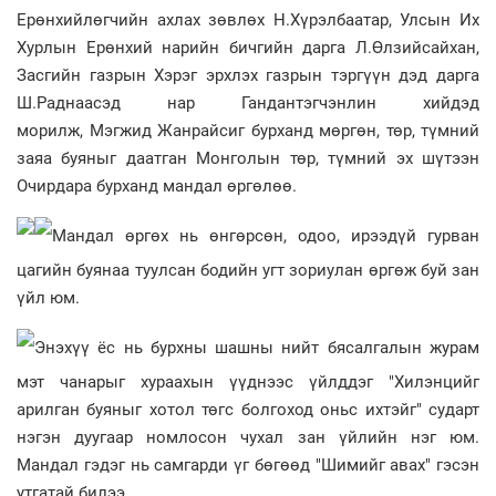
Ерөнхийлөгчийн ахлах зөвлөх Н.Хүрэлбаатар, Улсын Их
Хурлын Ерөнхий нарийн бичгийн дарга Л.Өлзийсайхан,
Засгийн газрын Хэрэг эрхлэх газрын тэргүүн дэд дарга
Ш.Раднаасэд нар Гандантэгчэнлин хийдэд
морилж, Мэгжид Жанрайсиг бурханд мөргөн, төр, түмний
заяа буяныг даатган Монголын төр, түмний эх шүтээн
Очирдара бурханд мандал өргөлөө.
Мандал өргөх нь өнгөрсөн, одоо, ирээдүй гурван
цагийн буянаа туулсан бодийн угт зориулан өргөж буй зан
үйл юм.
Энэхүү ёс нь бурхны шашны нийт бясалгалын журам
мэт чанарыг хураахын үүднээс үйлддэг "Хилэнцийг
арилган буяныг хотол төгс болгоход оньс ихтэйг" сударт
нэгэн дуугаар номлосон чухал зан үйлийн нэг юм.
Мандал гэдэг нь самгарди үг бөгөөд "Шимийг авах" гэсэн
утгатай билээ.