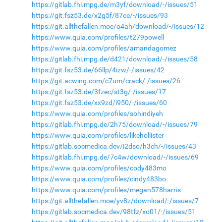
https://gitlab.fhi.mpg.de/m3yf/download/-/issues/51
https://git.fsz53.de/x2g5f/87ce/-/issues/93
https://git.allthefallen.moe/o4ah/download/-/issues/12
https://www.quia.com/profiles/t279powell
https://www.quia.com/profiles/amandagomez
https://gitlab.fhi.mpg.de/d421/download/-/issues/58
https://git.fsz53.de/66llp/4izw/-/issues/42
https://git.acwing.com/c7um/crack/-/issues/26
https://git.fsz53.de/3fzec/st3g/-/issues/17
https://git.fsz53.de/xx9zd/i950/-/issues/60
https://www.quia.com/profiles/sohindiyeh
https://gitlab.fhi.mpg.de/2h75/download/-/issues/79
https://www.quia.com/profiles/likehollister
https://gitlab.socmedica.dev/i2dso/h3ch/-/issues/43
https://gitlab.fhi.mpg.de/7c4w/download/-/issues/69
https://www.quia.com/profiles/cody483mo
https://www.quia.com/profiles/cindy483bo
https://www.quia.com/profiles/megan578harris
https://git.allthefallen.moe/yv8z/download/-/issues/7
https://gitlab.socmedica.dev/98tfz/xo01/-/issues/51