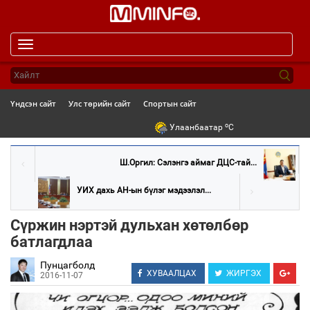
Toggle
navigation
Үндсэн сайт
Улс төрийн сайт
Спортын сайт
o
Улаанбаатар
C
Ш.Оргил: Сэлэнгэ аймаг ДЦС-тай...
УИХ дахь АН-ын бүлэг мэдээлэл...
Сүржин нэртэй дульхан хөтөлбөр
батлагдлаа
Пунцагболд
ХУВААЛЦАХ
ЖИРГЭХ
2016-11-07