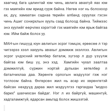
хаагчид бага цалинтай юм чинь, авлига авахгүй яах юм
гэх маягийн юм яриад сууж байна. Нөгөө нэг нь болохоор
ах, дүү, хамаатан саднаа төрийн албанд оруулах гэсэн
чинь Ашиг сонирхлын хууль саад болоод байна. Тиймээс
энэ хуулийг өөрчлөх хэрэгтэй гэх маягийн юм ярьж байгаа
юм. Ийм байж болох уу.
МАН-ын гишүүд юун авлигын эсрэг тэмцэх, ерөөсөө л тэр
чигээрээ хээл хахууль авахыг дэмжиж эхэллээ. Авлигын
эсрэг үндэсний хөтөлбөр баталж, зүгээр л дүр үзүүлж
байгаа юм биш үү, энэ хэд. Хамгийн чухал заалтаа
дэмжилгүй, сүржин нэртэй дульхан хөтөлбөр л
баталчихлаа даа. Хөрөнгө орлогын мэдүүлэг гэж нэг
тоглоом байна. Өнгөрсөн жил нь асар их хөрөнгөтэй
байсан нөхдүүд дараа жил мэдүүлгээ гаргахдаа “модоо
барих” шахчихсан байдаг. Нэг л их байргүй, машингүй,
хадгаламжгүй, ядарсан амьтад болох жишээтэй.