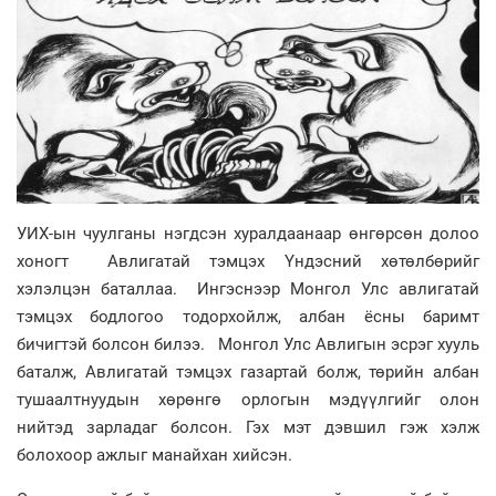
УИХ-ын чуулганы нэгдсэн хуралдаанаар өнгөрсөн долоо
хоногт Авлигатай тэмцэх Үндэсний хөтөлбөрийг
хэлэлцэн баталлаа. Ингэснээр Монгол Улс авлигатай
тэмцэх бодлогоо тодорхойлж, албан ёсны баримт
бичигтэй болсон билээ. Монгол Улс Авлигын эсрэг хууль
баталж, Авлигатай тэмцэх газартай болж, төрийн албан
тушаалтнуудын хөрөнгө орлогын мэдүүлгийг олон
нийтэд зарладаг болсон. Гэх мэт дэвшил гэж хэлж
болохоор ажлыг манайхан хийсэн.