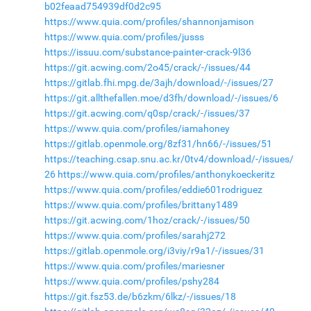
b02feaad754939df0d2c95
https://www.quia.com/profiles/shannonjamison
https://www.quia.com/profiles/jusss
https://issuu.com/substance-painter-crack-9l36
https://git.acwing.com/2o45/crack/-/issues/44
https://gitlab.fhi.mpg.de/3ajh/download/-/issues/27
https://git.allthefallen.moe/d3fh/download/-/issues/6
https://git.acwing.com/q0sp/crack/-/issues/37
https://www.quia.com/profiles/iamahoney
https://gitlab.openmole.org/8zf31/hn66/-/issues/51
https://teaching.csap.snu.ac.kr/0tv4/download/-/issues/
26
https://www.quia.com/profiles/anthonykoeckeritz
https://www.quia.com/profiles/eddie601rodriguez
https://www.quia.com/profiles/brittany1489
https://git.acwing.com/1hoz/crack/-/issues/50
https://www.quia.com/profiles/sarahj272
https://gitlab.openmole.org/i3viy/r9a1/-/issues/31
https://www.quia.com/profiles/mariesner
https://www.quia.com/profiles/pshy284
https://git.fsz53.de/b6zkm/6lkz/-/issues/18