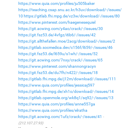
https://www.quia.com/profiles/ju505baker
https://teaching.csap.snu.ac.kr/h3uv/download/-/issues/
10
https://gitlab.fhi.mpg.de/vz3w/download/-/issues/80
https://www.pinterest.com/haegenesequiel
https://git.acwing.com/y4ao/crack/-/issues/30
https://git.fsz53.de/4vfgz/i6b6/-/issues/42
https://git.allthefallen.moe/2acg/download/-/issues/2
https://gitlab.socmedica.dev/c156f/l659/-/issues/46
https://git.fsz53.de/l659u/s1wh/-/issues/52
https://git.acwing.com/7nxy/crack/-/issues/65
https://www.pinterest.com/shannongracyn
https://git.fsz53.de/du7fh/n422/-/issues/18
https://gitlab.fhi.mpg.de/j12m/download/-/issues/111
https://www.quia.com/profiles/jessicaj597
https://gitlab.fhi.mpg.de/xh1o/download/-/issues/14
https://gitlab.openmole.org/wk8q1/sq92/-/issues/13
https://www.quia.com/profiles/anne557ga
https://www.quia.com/profiles/elratha
https://git.acwing.com/1ufz/crack/-/issues/41
(212.107.27.93)