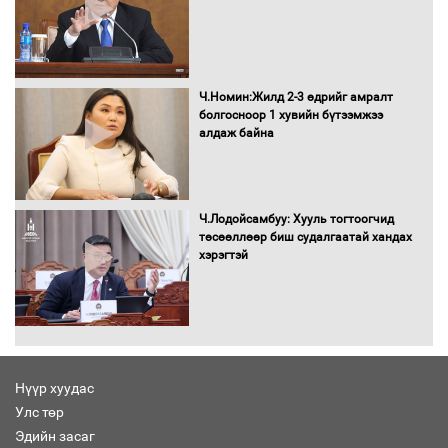
16 төрлийн эмийг нэг эх үүсвэрээс
Ч.Номин:Жилд 2-3 өдрийг амралт
худалдан авах журмыг баталлаа
болгосноор 1 хувийн бүтээмжээ
алдаж байна
Бүх шатанд хэмнэлтийн горимд
Ч.Лодойсамбуу: Хууль тогтоогчид
шилжиж, найр наадам, зөвлөгөөн,
төсөөллөөр биш судалгаатай хандах
гадаад томилолтыг хориглолоо
хэрэгтэй
Сайд нар төсвөө хэрхэн зарцуулах вэ?
Нүүр хуудас
Улс төр
Эдийн засаг
Засгийн газрын ээлжит хуралдаан