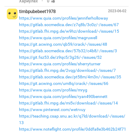
·
Хариулах
0
timbpubebeet1978
2023-06-02
https://www.quia.com/profiles/jenniferholloway
https://gitlab.socmedica.dev/z7q8b/3c0z/-/issues/67
https://gitlab.fhi.mpg.de/w9hz/download/-/issues/15
https://www.quia.com/profiles/magruwell
https://git.acwing.com/qb59/crack/-/issues/48
https://gitlab.socmedica.dev/57b32/c4b8/-/issues/3
https://git.fsz53.de/z9qc5/3g26/-/issues/52
https://www.quia.com/profiles/sherryturner
https://gitlab.fhi.mpg.de/2vqg/download/-/issues/7
https://gitlab.socmedica.dev/pt58m/4m3n/-/issues/35
https://git.acwing.com/um8q/crack/-/issues/66
https://www.quia.com/profiles/mryg
https://www.quia.com/profiles/ryan490bennett
https://gitlab.fhi.mpg.de/mi5v/download/-/issues/14
https://www.pinterest.com/wetrvuy
https://teaching.csap.snu.ac.kr/q7ld/download/-/issues/
13
https://www.noteflight.com/profile/0ddfa8e3b462b24f71