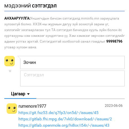
МЭДЭЭНИЙ
СЭТГЭГДЭЛ
АНХААРУУЛГА:
Уншигчдын бичсэн сэтгэгдэлд mminfo.mn хариуцлага
хүлээхгүй болно. ХХЗХ-ны журмын дагуу зүй зохисгүй зарим үг,
хэллэгийг хязгаарласан тул ТА сэтгэгдэл бичихдээ хууль зүйн болон ёс
суртахууны хэм хэмжээг хүндэтгэнэ үү. Хэм хэмжээг зөрчсөн сэтгэгдлийг
админ устгах эрхтэй. Сэтгэгдэлтэй холбоотой санал гомдлыг
99998796
утсаар хүлээн авна.
Цагаар
rumenore1977
2023-06-06
https://git.fsz53.de/q7fp3/on5d/-/issues/45
https://gitlab.fhi.mpg.de/7vk0/download/-/issues/2
https://gitlab.openmole.org/hi8or/i54r/-/issues/43