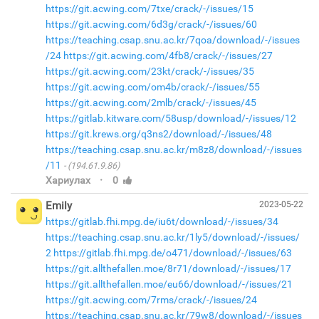
https://git.acwing.com/7txe/crack/-/issues/15
https://git.acwing.com/6d3g/crack/-/issues/60
https://teaching.csap.snu.ac.kr/7qoa/download/-/issues
/24
https://git.acwing.com/4fb8/crack/-/issues/27
https://git.acwing.com/23kt/crack/-/issues/35
https://git.acwing.com/om4b/crack/-/issues/55
https://git.acwing.com/2mlb/crack/-/issues/45
https://gitlab.kitware.com/58usp/download/-/issues/12
https://git.krews.org/q3ns2/download/-/issues/48
https://teaching.csap.snu.ac.kr/m8z8/download/-/issues
/11
(194.61.9.86)
·
Хариулах
0
Emily
2023-05-22
https://gitlab.fhi.mpg.de/iu6t/download/-/issues/34
https://teaching.csap.snu.ac.kr/1ly5/download/-/issues/
2
https://gitlab.fhi.mpg.de/o471/download/-/issues/63
https://git.allthefallen.moe/8r71/download/-/issues/17
https://git.allthefallen.moe/eu66/download/-/issues/21
https://git.acwing.com/7rms/crack/-/issues/24
https://teaching.csap.snu.ac.kr/79w8/download/-/issues