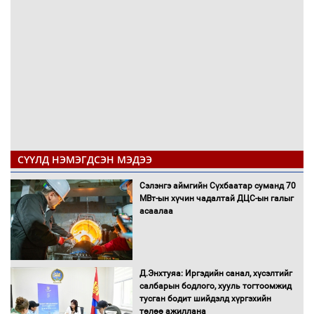
СҮҮЛД НЭМЭГДСЭН МЭДЭЭ
Сэлэнгэ аймгийн Сүхбаатар суманд 70
МВт-ын хүчин чадалтай ДЦС-ын галыг
асаалаа
Д.Энхтуяа: Иргэдийн санал, хүсэлтийг
салбарын бодлого, хууль тогтоомжид
тусган бодит шийдэлд хүргэхийн
төлөө ажиллана