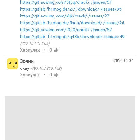
https://git.acwing.com/5tbq/crack/-/issues/51
https://gitlab.fhi.mpg.de/2j7l/download/-/issues/85
https://git.acwing.com/j4jk/crack/-/issues/22
https://gitlab.fhi.mpg.de/5sdp/download/-/issues/24
https://git.acwing.com/f9a0/crack/-/issues/52
https://gitlab.fhi.mpg.de/q43b/download/-/issues/49
(212.107.27.106)
·
Хариулах
0
Зочин
2016-11-07
okay
(93.103.219.152)
·
Хариулах
0