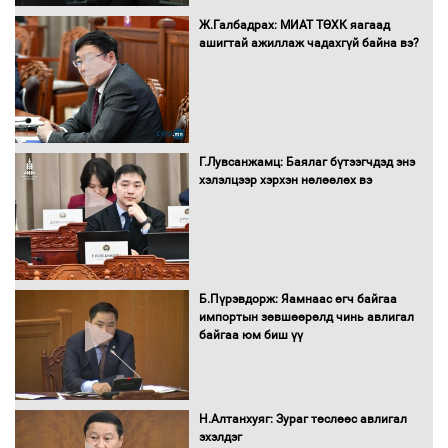
Ж.Галбадрах: МИАТ ТӨХК яагаад
ашигтай ажиллаж чадахгүй байна вэ?
Автобензин, дизель түлшний онцгой
албан татварыг тэглэлээ
Г.Лувсанжамц: Баялаг бүтээгчдэд энэ
Санхүүгийн хэмнэлтийн горимд эрүүл
хэлэлцээр хэрхэн нөлөөлөх вэ
мэндийн салбар хамаарахгүй
Нөөцийн махны худалдаа,
Б.Пүрэвдорж: Яамнаас өгч байгаа
борлуулалтыг нээлттэй ил тод
импортын зөвшөөрөлд чинь авлигал
болгоно
байгаа юм биш үү
Монгол Улс “COP17”-д “Тал хээрийн
Н.Алтанхуяг: Зураг төслөөс авлигал
төлөвлөгөө”-гөө танилцуулна
эхэлдэг