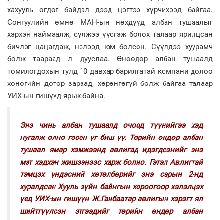
хахууль өгдөг байдал дээд цэгтээ хүрчихээд байгаа.
Сонгуулийн өмнө МАН-ын нөхдүүд албан тушаалыг
хэрхэн наймаалж, сүлжээ үүсгэж болох талаар ярилцсан
бичлэг цацагдаж, нэлээд юм болсон. Сүүлдээ хуурамч
болж таараад л дууслаа. Өнөөдөр албан тушаалд
томилогдохын тулд 10 давхар барилгатай компани долоо
хоногийн дотор зараад, хөрөнгөгүй болж байгаа талаар
УИХ-ын гишүүд ярьж байна.
Энэ чинь албан тушаалд очоод түүнийгээ хэд
нугалж олно гэсэн үг биш үү. Төрийн өндөр албан
тушаал ямар хэмжээнд авлигад идэгдсэнийг энэ
мэт хэдхэн жишээнээс харж болно. Гэтэл Авлигтай
тэмцэх үндэсний хөтөлбөрийг энэ сарын 2-нд
хуралдсан Хууль зүйн байнгын хороогоор хэлэлцэх
үед УИХ-ын гишүүн Ж.Ганбаатар авлигын хэрэгт ял
шийтгүүлсэн этгээдийг төрийн өндөр албан