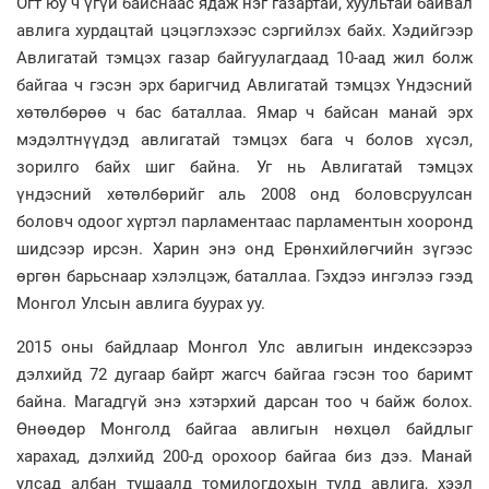
Огт юу ч үгүй байснаас ядаж нэг газартай, хуультай байвал
авлига хурдацтай цэцэглэхээс сэргийлэх байх. Хэдийгээр
Авлигатай тэмцэх газар байгуулагдаад 10-аад жил болж
байгаа ч гэсэн эрх баригчид Авлигатай тэмцэх Үндэсний
хөтөлбөрөө ч бас баталлаа. Ямар ч байсан манай эрх
мэдэлтнүүдэд авлигатай тэмцэх бага ч болов хүсэл,
зорилго байх шиг байна. Уг нь Авлигатай тэмцэх
үндэсний хөтөлбөрийг аль 2008 онд боловсруулсан
боловч одоог хүртэл парламентаас парламентын хооронд
шидсээр ирсэн. Харин энэ онд Ерөнхийлөгчийн зүгээс
өргөн барьснаар хэлэлцэж, баталлаа. Гэхдээ ингэлээ гээд
Монгол Улсын авлига буурах уу.
2015 оны байдлаар Монгол Улс авлигын индексээрээ
дэлхийд 72 дугаар байрт жагсч байгаа гэсэн тоо баримт
байна. Магадгүй энэ хэтэрхий дарсан тоо ч байж болох.
Өнөөдөр Монголд байгаа авлигын нөхцөл байдлыг
харахад, дэлхийд 200-д орохоор байгаа биз дээ. Манай
улсад албан тушаалд томилогдохын тулд авлига, хээл