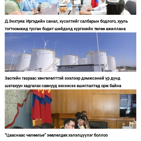
Д.Энхтуяа: Иргэдийн санал, хүсэлтийг салбарын бодлого, хууль
тогтоомжид тусган бодит шийдэлд хүргэхийн төлөө ажиллана
Засгийн газраас хөнгөлөлттэй зээлээр дэмжсэний үр дүнд
шатахуун хадгалах савнууд эхнээсээ ашиглалтад орж байна
“Цааснаас чөлөөлье” зөвлөлдөх хэлэлцүүлэг боллоо