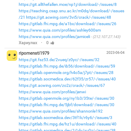
https://git.allthefallen.moe/np1j/download/-/issues/8
https://teaching.csap.snu.ac.kr/m0dq/download/-/issues
/21
https://git.acwing.com/3vi5/crack/-/issues/48
https://gitlab.fhi.mpg.de/a1bx/download/-/issues/26
https://www.quia.com/profiles/ashley600sm
https://www.quia.com/profiles/jamiceli
(212.107.27.143)
·
Хариулах
0
ripomensti1979
2023-06-04
https://git.fsz53.de/2vueq/z0yc/-/issues/32
https://gitlab.fhi.mpg.de/ib56/download/-/issues/59
https://gitlab.openmole.org/h4o5a/j7pt/-/issues/28
https://gitlab.socmedica.dev/62f35/zr57/-/issues/40
https://git.acwing.com/zo2z/crack/-/issues/67
https://www.quia.com/profiles/jenwi
https://gitlab.openmole.org/ny1b3/35te/-/issues/30
https://gitlab.fhi.mpg.de/5jbf/download/-/issues/30
https://www.quia.com/profiles/shannonle192
https://gitlab.socmedica.dev/3tf1k/r6y6/-/issues/3
https://gitlab.fhi.mpg.de/hz1u/download/-/issues/40
https://gitlab.socmedica.dev/1j1dv/xu0z/-/issues/38