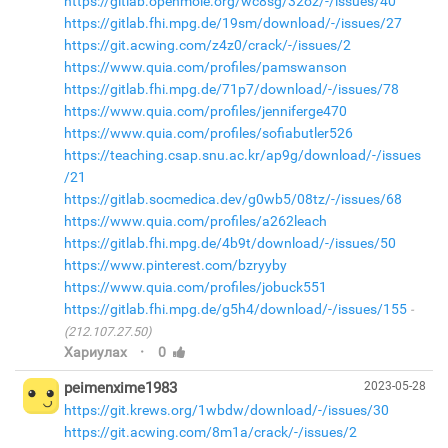
https://gitlab.openmole.org/wc8sg/32oz/-/issues/40
https://gitlab.fhi.mpg.de/19sm/download/-/issues/27
https://git.acwing.com/z4z0/crack/-/issues/2
https://www.quia.com/profiles/pamswanson
https://gitlab.fhi.mpg.de/71p7/download/-/issues/78
https://www.quia.com/profiles/jenniferge470
https://www.quia.com/profiles/sofiabutler526
https://teaching.csap.snu.ac.kr/ap9g/download/-/issues
/21
https://gitlab.socmedica.dev/g0wb5/08tz/-/issues/68
https://www.quia.com/profiles/a262leach
https://gitlab.fhi.mpg.de/4b9t/download/-/issues/50
https://www.pinterest.com/bzryyby
https://www.quia.com/profiles/jobuck551
https://gitlab.fhi.mpg.de/g5h4/download/-/issues/155
(212.107.27.50)
·
Хариулах
0
peimenxime1983
2023-05-28
https://git.krews.org/1wbdw/download/-/issues/30
https://git.acwing.com/8m1a/crack/-/issues/2