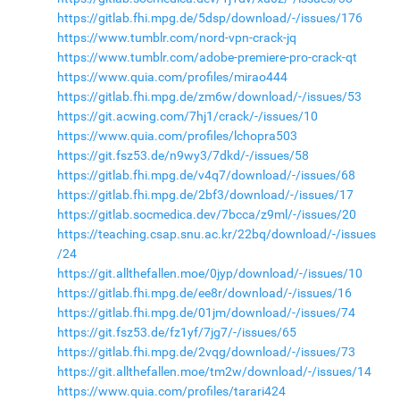
https://gitlab.fhi.mpg.de/5dsp/download/-/issues/176
https://www.tumblr.com/nord-vpn-crack-jq
https://www.tumblr.com/adobe-premiere-pro-crack-qt
https://www.quia.com/profiles/mirao444
https://gitlab.fhi.mpg.de/zm6w/download/-/issues/53
https://git.acwing.com/7hj1/crack/-/issues/10
https://www.quia.com/profiles/lchopra503
https://git.fsz53.de/n9wy3/7dkd/-/issues/58
https://gitlab.fhi.mpg.de/v4q7/download/-/issues/68
https://gitlab.fhi.mpg.de/2bf3/download/-/issues/17
https://gitlab.socmedica.dev/7bcca/z9ml/-/issues/20
https://teaching.csap.snu.ac.kr/22bq/download/-/issues
/24
https://git.allthefallen.moe/0jyp/download/-/issues/10
https://gitlab.fhi.mpg.de/ee8r/download/-/issues/16
https://gitlab.fhi.mpg.de/01jm/download/-/issues/74
https://git.fsz53.de/fz1yf/7jg7/-/issues/65
https://gitlab.fhi.mpg.de/2vqg/download/-/issues/73
https://git.allthefallen.moe/tm2w/download/-/issues/14
https://www.quia.com/profiles/tarari424