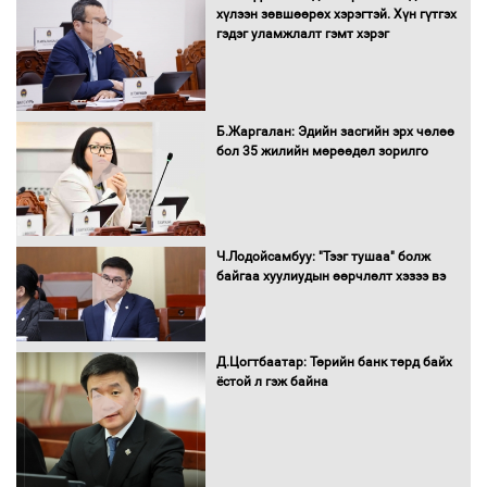
хүлээн зөвшөөрөх хэрэгтэй. Хүн гүтгэх
хайрхны тэнгэрийг тахих тахилгад
гэдэг уламжлалт гэмт хэрэг
оролцлоо
Б.Жаргалан: Эдийн засгийн эрх чөлөө
С.Амарсайхан: Иргэдийг хохироосон
бол 35 жилийн мөрөөдөл зорилго
ААН-ийн нуугтмал хөрөнгийг
битүүмжлэнэ
Ч.Лодойсамбуу: "Тээг тушаа" болж
Н.Номтойбаяр: Аймгуудад тулгамдаж
байгаа хуулиудын өөрчлөлт хэзээ вэ
буй асуудлуудыг Засгийн газрын
хуралдаанд танилцуулж,
шийдвэрлүүлнэ
Д.Цогтбаатар: Төрийн банк төрд байх
ёстой л гэж байна
С.Бямбацогт Зүүн Азийн
эрэгтэйчүүдийн волейболын тэмцээнд
оролцож байгаа баг тамирчдад
амжилт хүслээ