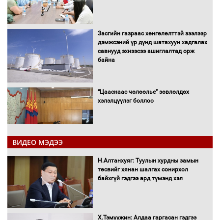
Засгийн газраас хөнгөлөлттэй зээлээр
дэмжсэний үр дүнд шатахуун хадгалах
савнууд эхнээсээ ашиглалтад орж
байна
“Цааснаас чөлөөлье” зөвлөлдөх
хэлэлцүүлэг боллоо
ВИДЕО МЭДЭЭ
Н.Алтанхуяг: Туулын хурдны замын
"ДЦС-3” ТӨХК-ийн нэн шаардлагатай
төсвийг хянан шалгах сонирхол
“Турбингенератор-5”-ын шинэчлэлийн
байхгүй гэдгээ ард түмэнд хэл
төсвийг шийдвэрлэхээр болов
Х.Тэмүүжин: Алдаа гаргасан гэдгээ
УИХ-ын дарга С.Бямбацогт Сутай