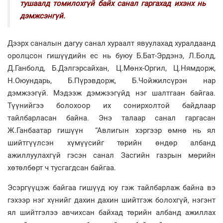
тушаалд томилохгүй байх санал гаргахад ихэнх нь
дэмжсэнгүй.
Дээрх саналын дагуу санал хураалт явуулахад хуралдаанд
оролцсон гишүүдийн ес нь буюу Б.Бат-Эрдэнэ, Л.Болд,
Д.Ганболд, Б.Дэлгэрсайхан, Ц.Мөнх-Оргил, Ц.Нямдорж,
Н.Оюундарь, Б.Пүрэвдорж, Б.Чойжилсүрэн нар
дэмжээгүй. Мэдээж дэмжээгүйд нэг шалтгаан байгаа.
Түүнийгээ болохоор их сонирхолтой байдлаар
тайлбарласан байна. Энэ талаар санал гаргасан
Ж.Ганбаатар гишүүн “Авлигын хэргээр өмнө нь ял
шийтгүүлсэн хүмүүсийг төрийн өндөр албанд
ажиллуулахгүй гэсэн санал Засгийн газрын мөрийн
хөтөлбөрт ч тусгагдсан байгаа.
Эсэргүүцэж байгаа гишүүд юу гэж тайлбарлаж байна вэ
гэхээр нэг хүнийг дахин дахин шийтгэж болохгүй, нэгэнт
ял шийтгэлээ авчихсан байхад төрийн албанд ажиллах