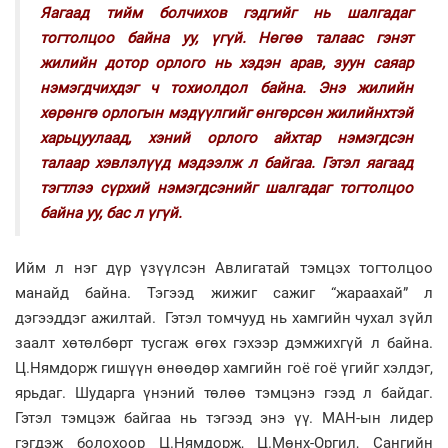
Яагаад тийм болчихов гэдгийг нь шалгадаг
тогтолцоо байна уу, үгүй. Нөгөө талаас гэнэт
жилийн дотор орлого нь хэдэн арав, зуун саяар
нэмэгдчихдэг ч тохиолдол байна. Энэ жилийн
хөрөнгө орлогын мэдүүлгийг өнгөрсөн жилийнхтэй
харьцуулаад, хэний орлого айхтар нэмэгдсэн
талаар хэвлэлүүд мэдээлж л байгаа. Гэтэл яагаад
тэгтлээ сүрхий нэмэгдсэнийг шалгадаг тогтолцоо
байна уу, бас л үгүй.
Ийм л нэг дүр үзүүлсэн Авлигатай тэмцэх тогтолцоо
манайд байна. Тэгээд жижиг сажиг “жараахай” л
дэгээддэг ажилтай. Гэтэл томчууд нь хамгийн чухал зүйл
заалт хөтөлбөрт тусгаж өгөх гэхээр дэмжихгүй л байна.
Ц.Нямдорж гишүүн өнөөдөр хамгийн гоё гоё үгийг хэлдэг,
ярьдаг. Шударга үнэний төлөө тэмцэнэ гээд л байдаг.
Гэтэл тэмцэж байгаа нь тэгээд энэ үү. МАН-ын лидер
гэгдэж болохоор Ц.Нямдорж, Ц.Мөнх-Оргил, Сангийн