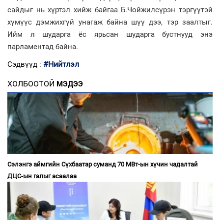
сайдыг нь хүртэл хийж байгаа Б.Чойжилсүрэн тэргүүтэй
хүмүүс дэмжихгүй унагаж байна шүү дээ, тэр заалтыг.
Ийм л шударга ёс ярьсан шударга бустнууд энэ
парламентад байна.
#Нийтлэл
Сэдвүүд :
ХОЛБООТОЙ
МЭДЭЭ
Сэлэнгэ аймгийн Сүхбаатар суманд 70 МВт-ын хүчин чадалтай
ДЦС-ын галыг асаалаа