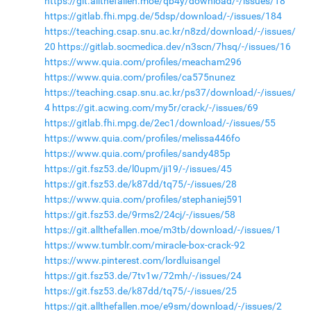
https://git.allthefallen.moe/qb4y/download/-/issues/18
https://gitlab.fhi.mpg.de/5dsp/download/-/issues/184
https://teaching.csap.snu.ac.kr/n8zd/download/-/issues/
20
https://gitlab.socmedica.dev/n3scn/7hsq/-/issues/16
https://www.quia.com/profiles/meacham296
https://www.quia.com/profiles/ca575nunez
https://teaching.csap.snu.ac.kr/ps37/download/-/issues/
4
https://git.acwing.com/my5r/crack/-/issues/69
https://gitlab.fhi.mpg.de/2ec1/download/-/issues/55
https://www.quia.com/profiles/melissa446fo
https://www.quia.com/profiles/sandy485p
https://git.fsz53.de/l0upm/ji19/-/issues/45
https://git.fsz53.de/k87dd/tq75/-/issues/28
https://www.quia.com/profiles/stephaniej591
https://git.fsz53.de/9rms2/24cj/-/issues/58
https://git.allthefallen.moe/m3tb/download/-/issues/1
https://www.tumblr.com/miracle-box-crack-92
https://www.pinterest.com/lordluisangel
https://git.fsz53.de/7tv1w/72mh/-/issues/24
https://git.fsz53.de/k87dd/tq75/-/issues/25
https://git.allthefallen.moe/e9sm/download/-/issues/2