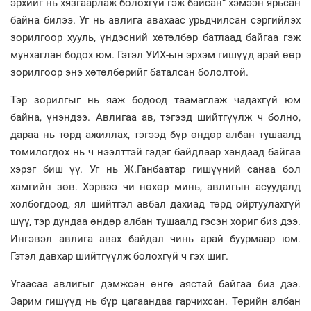
эрхийг нь хязгаарлаж болохгүй гэж байсан” хэмээн ярьсан
байна билээ. Уг нь авлига авахаас урьдчилсан сэргийлэх
зорилгоор хууль, үндэсний хөтөлбөр батлаад байгаа гэж
мунхаглан бодох юм. Гэтэл УИХ-ын эрхэм гишүүд арай өөр
зорилгоор энэ хөтөлбөрийг баталсан бололтой.
Тэр зорилгыг нь яаж бодоод таамаглаж чадахгүй юм
байна, үнэндээ. Авлигаа ав, тэгээд шийтгүүлж ч болно,
дараа нь төрд ажиллах, тэгээд бүр өндөр албан тушаалд
томилогдох нь ч нээлттэй гэдэг байдлаар хандаад байгаа
хэрэг биш үү. Уг нь Ж.Ганбаатар гишүүний санаа бол
хамгийн зөв. Хэрвээ чи нөхөр минь, авлигын асуудалд
холбогдоод, ял шийтгэл авбал дахиад төрд ойртуулахгүй
шүү, тэр дундаа өндөр албан тушаалд гэсэн хориг биз дээ.
Ингэвэл авлига авах байдал чинь арай буурмаар юм.
Гэтэл давхар шийтгүүлж болохгүй ч гэх шиг.
Угаасаа авлигыг дэмжсэн өнгө аястай байгаа биз дээ.
Зарим гишүүд нь бүр цагаандаа гарчихсан. Төрийн албан