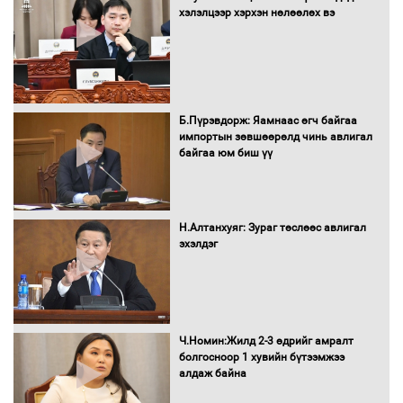
“Турбингенератор-5”-ын шинэчлэлийн
хэлэлцээр хэрхэн нөлөөлөх вэ
төсвийг шийдвэрлэхээр болов
УИХ-ын дарга С.Бямбацогт Сутай
хайрхны тэнгэрийг тахих тахилгад
Б.Пүрэвдорж: Яамнаас өгч байгаа
оролцлоо
импортын зөвшөөрөлд чинь авлигал
байгаа юм биш үү
С.Амарсайхан: Иргэдийг хохироосон
ААН-ийн нуугтмал хөрөнгийг
Н.Алтанхуяг: Зураг төслөөс авлигал
битүүмжлэнэ
эхэлдэг
Н.Номтойбаяр: Аймгуудад тулгамдаж
буй асуудлуудыг Засгийн газрын
Ч.Номин:Жилд 2-3 өдрийг амралт
хуралдаанд танилцуулж,
болгосноор 1 хувийн бүтээмжээ
шийдвэрлүүлнэ
алдаж байна