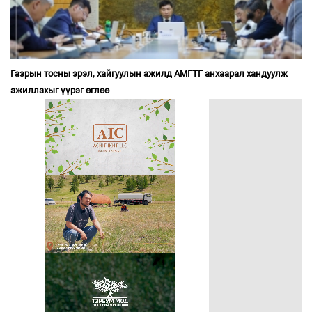
Газрын тосны эрэл, хайгуулын ажилд АМГТГ анхаарал хандуулж
ажиллахыг үүрэг өглөө