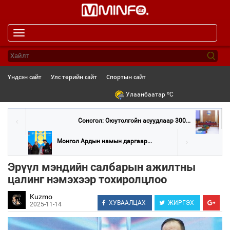
Toggle
navigation
Үндсэн сайт
Улс төрийн сайт
Спортын сайт
o
Улаанбаатар
C
Сонсгол: Оюутолгойн асуудлаар 300...
Монгол Ардын намын даргаар...
Эрүүл мэндийн салбарын ажилтны
цалинг нэмэхээр тохиролцлоо
Kuzmo
ХУВААЛЦАХ
ЖИРГЭХ
2025-11-14