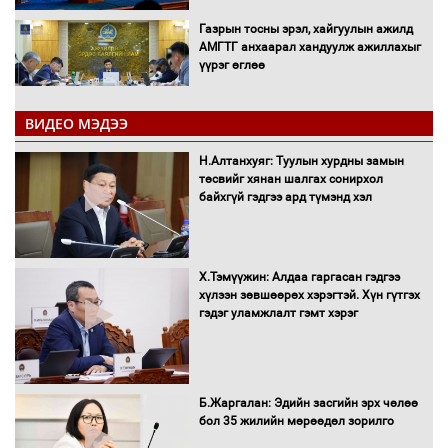
Газрын тосны эрэл, хайгуулын ажилд
АМГТГ анхаарал хандуулж ажиллахыг
үүрэг өглөө
ВИДЕО МЭДЭЭ
Н.Номтойбаяр: Орон нутаг хөгжихөд
чөдөр болж буй хууль, эрхзүйн орчныг
Н.Алтанхуяг: Туулын хурдны замын
шинэчилнэ
төсвийг хянан шалгах сонирхол
байхгүй гэдгээ ард түмэнд хэл
Багахангай-Хөшигийн хөндий-Эмээлт
Х.Тэмүүжин: Алдаа гаргасан гэдгээ
чиглэлийн төмөр замыг ашиглалтад
хүлээн зөвшөөрөх хэрэгтэй. Хүн гүтгэх
оруулахаар бэлтгэж байна
гэдэг уламжлалт гэмт хэрэг
Сэлэнгэ аймгийн Сүхбаатар суманд 70
МВт-ын хүчин чадалтай ДЦС-ын галыг
Б.Жаргалан: Эдийн засгийн эрх чөлөө
асаалаа
бол 35 жилийн мөрөөдөл зорилго