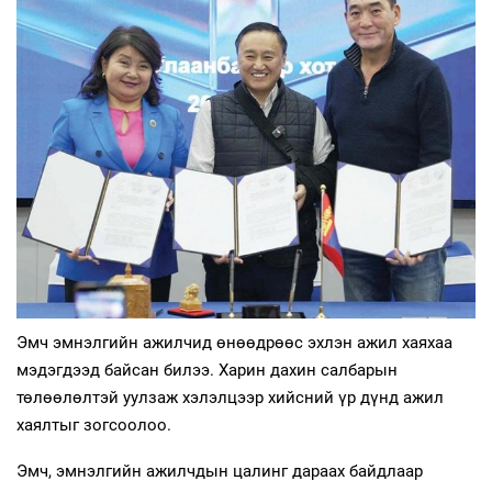
Эмч эмнэлгийн ажилчид өнөөдрөөс эхлэн ажил хаяхаа
мэдэгдээд байсан билээ. Харин дахин салбарын
төлөөлөлтэй уулзаж хэлэлцээр хийсний үр дүнд ажил
хаялтыг зогсоолоо.
Эмч, эмнэлгийн ажилчдын цалинг дараах байдлаар