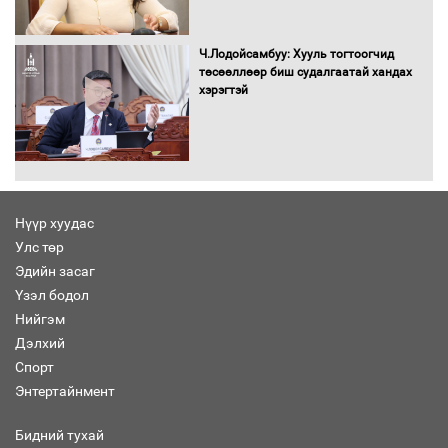
С.Бямбацогт Зүүн Азийн
эрэгтэйчүүдийн волейболын тэмцээнд
оролцож байгаа баг тамирчдад
Ч.Лодойсамбуу: Хууль тогтоогчид
амжилт хүслээ
төсөөллөөр биш судалгаатай хандах
хэрэгтэй
Автобензин, дизель түлшний онцгой
албан татварыг тэглэлээ
Нүүр хуудас
Улс төр
Эдийн засаг
Санхүүгийн хэмнэлтийн горимд эрүүл
Үзэл бодол
мэндийн салбар хамаарахгүй
Нийгэм
Дэлхий
Спорт
Энтертайнмент
Нөөцийн махны худалдаа,
борлуулалтыг нээлттэй ил тод
Бидний тухай
болгоно