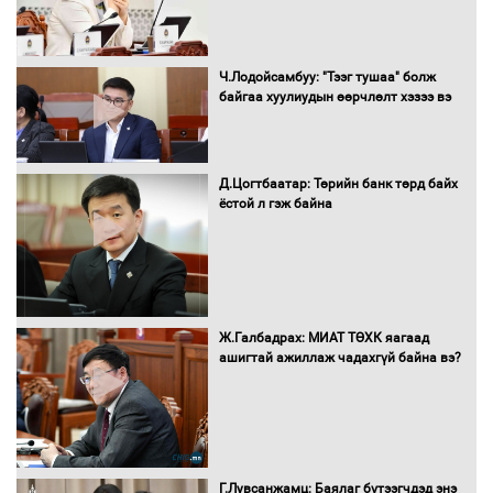
Д.Энхтуяа: Иргэдийн санал, хүсэлтийг
салбарын бодлого, хууль тогтоомжид
Ч.Лодойсамбуу: "Тээг тушаа" болж
тусган бодит шийдэлд хүргэхийн
байгаа хуулиудын өөрчлөлт хэзээ вэ
төлөө ажиллана
Д.Цогтбаатар: Төрийн банк төрд байх
Засгийн газраас хөнгөлөлттэй зээлээр
ёстой л гэж байна
дэмжсэний үр дүнд шатахуун хадгалах
савнууд эхнээсээ ашиглалтад орж
байна
“Цааснаас чөлөөлье” зөвлөлдөх
Ж.Галбадрах: МИАТ ТӨХК яагаад
хэлэлцүүлэг боллоо
ашигтай ажиллаж чадахгүй байна вэ?
"ДЦС-3” ТӨХК-ийн нэн шаардлагатай
Г.Лувсанжамц: Баялаг бүтээгчдэд энэ