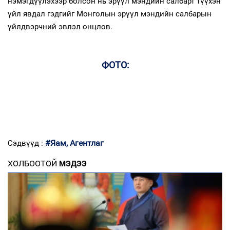
нэмэгдүүлэхээр болсон нь эрүүл мэндийн салбарт түүхэн
үйл явдал гэдгийг Монголын эрүүл мэндийн салбарын
үйлдвэрчний эвлэл онцлов.
ФОТО:
#Яам, Агентлаг
Сэдвүүд :
ХОЛБООТОЙ
МЭДЭЭ