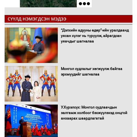
СҮҮЛД НЭМЭГДСЭН МЭДЭЭ
“Дэлхийн адууны өдөр”-ийн уралдаанд
уясан хүлэг нь түрүүлж, айрагдсан
уяачдыг шагналаа
Монгол судлалыг хөгжүүлж байгаа
эрхмүүдийг шагналаа
У.Хүрэлсүх: Монгол судлаачдын
залгамж холбоог бэхжүүлэхэд онцгой
анхаарах шаардлагатай