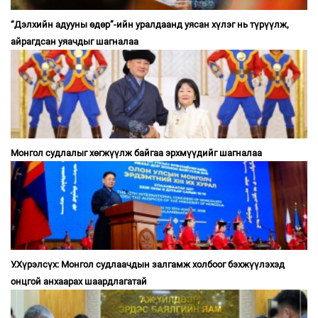
“Дэлхийн адууны өдөр”-ийн уралдаанд уясан хүлэг нь түрүүлж,
айрагдсан уяачдыг шагналаа
Монгол судлалыг хөгжүүлж байгаа эрхмүүдийг шагналаа
У.Хүрэлсүх: Монгол судлаачдын залгамж холбоог бэхжүүлэхэд
онцгой анхаарах шаардлагатай