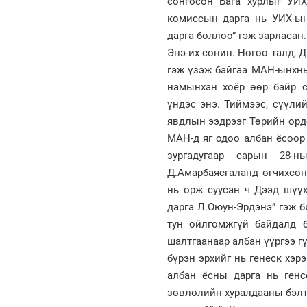
сонгосон Бага хурлыг УИ
комиссын дарга нь УИХ-ын
дарга боллоо” гэж зарласан
Энэ их сонин. Нөгөө талд, 
гэж үзэж байгаа МАН-ынхны
намынхан хоёр өөр байр с
үндэс энэ. Тиймээс, сүүли
явдлын ээдрээг Төрийн ордо
МАН-д яг одоо албан ёсоор
зургадугаар сарын 28-
Д.Амарбаясгаланд өгчихсөн
нь орж суусан ч Дээд шүүх
дарга Л.Оюун-Эрдэнэ” гэж б
тун ойлгомжгүй байдалд 
шалтгаанаар албан үүргээ г
бүрэн эрхийг нь генеск хэр
албан ёсны дарга нь генс
зөвлөлийн хуралдааны бэлтг