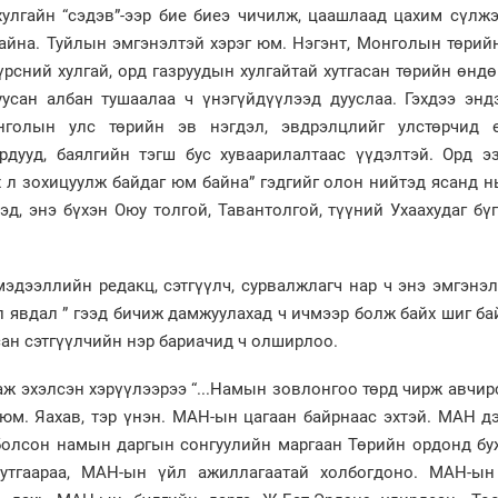
 хулгайн “сэдэв”-ээр бие биеэ чичилж, цаашлаад цахим сүлж
байна. Туйлын эмгэнэлтэй хэрэг юм. Нэгэнт, Монголын төрий
үрсний хулгай, орд газруудын хулгайтай хутгасан төрийн өнд
уусан албан тушаалаа ч үнэгүйдүүлээд дууслаа. Гэхдээ энд
онголын улс төрийн эв нэгдэл, эвдрэлцлийг улстөрчид 
рдууд, баялгийн тэгш бус хуваарилалтаас үүдэлтэй. Орд э
 л зохицуулж байдаг юм байна” гэдгийг олон нийтэд ясанд н
хэд, энэ бүхэн Оюу толгой, Тавантолгой, түүний Ухаахудаг бү
мэдээллийн редакц, сэтгүүлч, сурвалжлагч нар ч энэ эмгэнэ
йл явдал ” гээд бичиж дамжуулахад ч ичмээр болж байх шиг ба
ан сэтгүүлчийн нэр бариачид ч олширлоо.
аж эхэлсэн хэрүүлээрээ “...Намын зовлонгоо төрд чирж авчир
 юм. Яахав, тэр үнэн. МАН-ын цагаан байрнаас эхтэй. МАН д
болсон намын даргын сонгуулийн маргаан Төрийн ордонд бу
 утгаараа, МАН-ын үйл ажиллагаатай холбогдоно. МАН-ын