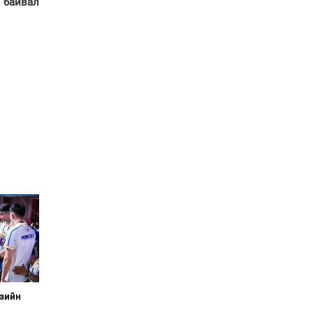
 байвал
болов
Энэ намар 1-6 дугаар
ангийн хүүхдүүдэд
сургуулийн автобус
үйлчилнэ
Аймгуудад баригдаж
буй ДЦС-ын төслийг
үргэлжүүлэх чиглэл
өглөө
Улсын хэмжээнд АИ-92
автобензиний 17
хоногийн нөөцтэй байна
Н.Номтойбаяр: Эрт
сэрэмжлүүлэх
тогтолцоо, шинэ
технологи гамшгийн
эрсдэлийг бууруулах гол
хөшүүрэг
“280 мянган тонн хагас
Азийн
кокс, 180 мянган тонн