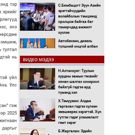
ээнд тэр
С.Бямбацогт Зүүн Азийн
эрэгтэйчүүдийн
н эрхийг
волейболын тэмцээнд
өрлөгүүд
оролцож байгаа баг
ээс, энэ
тамирчдад амжилт
хүслээ
өөрсдөө
Автобензин, дизель
зэмшиж,
түлшний онцгой албан
ь тултал
татварыг тэглэлээ
гдтэй нь
ВИДЕО МЭДЭЭ
Санхүүгийн хэмнэлтийн
Н.Алтанхуяг: Туулын
горимд эрүүл мэндийн
хурдны замын төсвийг
салбар хамаарахгүй
лтэй үйл
хянан шалгах сонирхол
йна. Улс
байхгүй гэдгээ ард
Нөөцийн махны
түмэнд хэл
худалдаа, борлуулалтыг
Х.Тэмүүжин: Алдаа
нээлттэй ил тод болгоно
сан” гэж
гаргасан гэдгээ хүлээн
зөвшөөрөх хэрэгтэй. Хүн
ээр 2025
Монгол Улс “COP17”-д
гүтгэх гэдэг уламжлалт
жигнаан
“Тал хээрийн
гэмт хэрэг
төлөвлөгөө”-гөө
 даргыг
Б.Жаргалан: Эдийн
танилцуулна