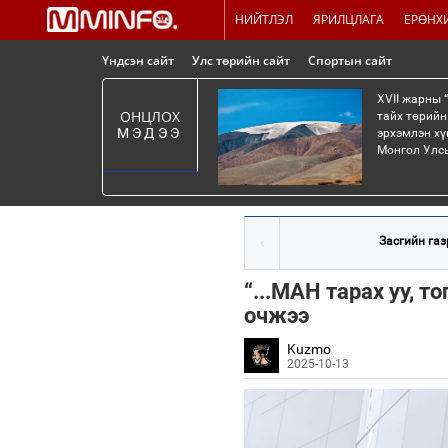
НИЙТЛЭЛ
ЯРИЛЦЛАГА
ЕРӨНХ
Үндсэн сайт
Улс төрийн сайт
Спортын сайт
XVII жарны 
ОНЦЛОХ
тайх төрийн
МЭДЭЭ
эрхэмлэн хү
Монгол Улсы
Засгийн газ
“...МАН тарах уу, т
очжээ
Kuzmo
2025-10-13