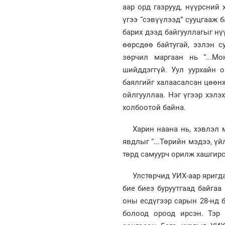
аар орд газрууд, нүүрсний
үгээ “сэвүүлээд” сууцгааж 
барих дээд байгууллагыг нү
өөрсдөө байтугай, эзлэн с
зөрчил маргаан нь “...М
шийддэггүй. Уул уурхайн о
баялгийг халаасалсан цөөнх
ойлгууллаа. Нэг үгээр хэлэ
холбоотой байна.
Харин наана нь, хэвлэл 
явдлыг “...Төрийн мэдээ, ү
төрд самуурч орилж хашгирс
Улстөрчид УИХ-аар яригд
бие биеэ буруутгаад байгаа
оны есдүгээр сарын 28-нд 
болоод ороод ирсэн. Тэр