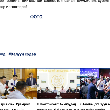
ээ” сонины нийтлэлтэй холбоотой санал, шүүмжлэл, хүсэлт
аар илгээгээрэй.
ФОТО:
ууд
#Халуун сэдэв
арсайхан: Иргэдийг
Н.Номтойбаяр: Аймгуудад
С.Бямбацогт Зүүн 