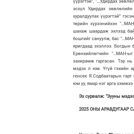
үүрэгтэй”, “…Удирдах зөвл
эсхүл Удирдах зөвлөлийн
хуралдуулах үүрэгтэй” гэс
төрийн хүрээнийхэн “…МАН
шахаж шаардаж эхлээд бай
бошгийг сануулж, бас “…МАН
яригдаад эхэллээ. Богдын б
Ерөнхийлөгчийн “…МАН-ыг
захирамж гаргасан. Тэр нь
мэдэх л юм. Үгүй гэхийн арг
генсек Я.Содбаатарын гарт
юм уу, ямар нэг арга хэмжээ
Эх сурвалж: “Зууны мэдэ
2025 ОНЫ АРАВДУГААР СА