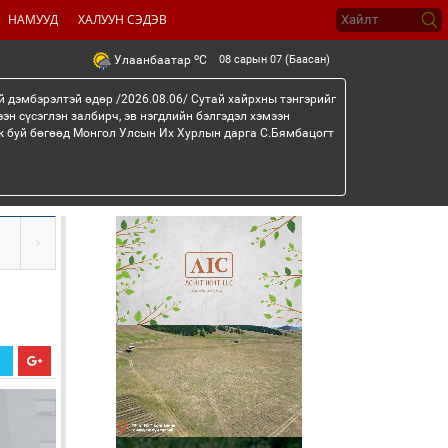
НАМУУД
ХАЛУУН СЭДЭВ
o
08 сарын 07 (Баасан)
Улаанбаатар
C
й дэмбэрэлтэй өдөр /2026.08.06/ Сутай хайрхны тэнгэрийг
эн сүсэглэн залбирч, эв нэгдлийн бэлгэдэл хэмээн
эж буй бөгөөд Монгол Улсын Их Хурлын дарга С.Бямбацогт
Х