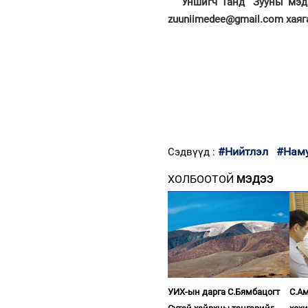
Уншигч Танд “Зууны мэд
zuuniimedee@gmail.com хаяг
#Нийтлэл
#Нам
Сэдвүүд :
ХОЛБООТОЙ
МЭДЭЭ
УИХ-ын дарга С.Бямбацогт
С.Ам