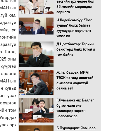
оллогын
засгийн эрх чөлөө бол
16 төрлийн эмийг нэг эх
35 жилийн мөрөөдөл
 МАН-ын
үүсвэрээс худалдан авах
зорилго
агүй юм.
журмыг баталлаа
Ч.Лодойсамбуу: "Тээг
чадаагүй
тушаа" болж байгаа
хайд тус
Бүх шатанд хэмнэлтийн
хуулиудын өөрчлөлт
горимд шилжиж, найр
хэзээ вэ
лонгийн
наадам, зөвлөгөөн,
араагүй
Д.Цогтбаатар: Төрийн
гадаад томилолтыг
банк төрд байх ёстой л
хориглолоо
. Гэтэл,
гэж байна
2025 оны
Сайд нар төсвөө хэрхэн
зарцуулах вэ?
үүртэй
Ж.Галбадрах: МИАТ
 өрөөнд
ТӨХК яагаад ашигтай
..МАН-ын
ажиллаж чадахгүй
Засгийн газрын ээлжит
йн хувьд
байна вэ?
хуралдаан болж байна
эн үзэх
Г.Лувсанжамц: Баялаг
х хүртэл
бүтээгчдэд энэ
Автомашинд улсын
гийн том
хэлэлцээр хэрхэн
дугаарын тэгш,
нөлөөлөх вэ
Удирдах
сондгойгоор шатахуун
олгоно
улах эрх
Б.Пүрэвдорж: Яамнаас