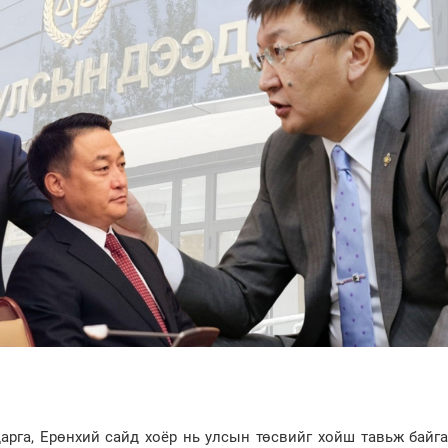
рга, Ерөнхий сайд хоёр нь улсын төсвийг хойш тавьж байга