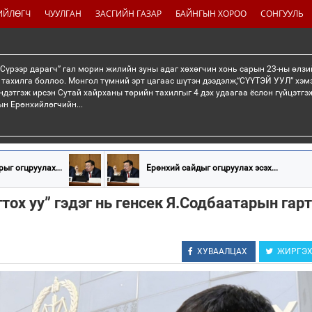
ИЙЛӨГЧ
ЧУУЛГАН
ЗАСГИЙН ГАЗАР
БАЙНГЫН ХОРОО
СОНГУУЛЬ
“Сүрээр дарагч” гал морин жилийн зуны адаг хөхөгчин хонь сарын 23-ны өлзи
 тахилга боллоо. Монгол түмний эрт цагаас шүтэн дээдэлж,“СҮҮТЭЙ УУЛ” хэмэ
ндэтгэж ирсэн Сутай хайрханы төрийн тахилгыг 4 дэх удаагаа ёслон гүйцэтг
н Ерөнхийлөгчийн...
рыг огцруулах...
Ерөнхий сайдыг огцруулах эсэх...
огтох уу” гэдэг нь генсек Я.Содбаатарын гарт
ХУВААЛЦАХ
ЖИРГЭ