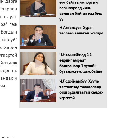
ын дарга
Бага орлоготой
өгч байгаа импортын
иргэдийн орлогод
зөвшөөрөлд чинь
 зарлан
татвар ногдуулахгүй
авлигал байгаа юм биш
р нь улс
байх эрх зүйн орчныг
үү
ээ” гэж
бүрдүүллээ
Н.Алтанхуяг: Зураг
 Богдын
Хөшөө бүтсэн түүхийг
төслөөс авлигал эхэлдэг
өгүүлэх 7 баримт
ирээдүй”
о. Харин
Хөвсгөл нуурын лусыг
гаартай
Ч.Номин:Жилд 2-3
тахих төрийн тахилгын
өдрийг амралт
үйлчилж
ёслол боллоо
болгосноор 1 хувийн
гэдэг нь
бүтээмжээ алдаж байна
хандах ч
“Хар жагсаалт”-ын
Ч.Лодойсамбуу: Хууль
юм.
асуудлыг цэгцлэх
тогтоогчид төсөөллөөр
чиглэлээр
биш судалгаатай хандах
Монголбанкны
хэрэгтэй
удирдлагад 30 хоногийн
хугацаатай үүрэг өглөө
Ерөнхий сайд Н.Учрал
олимпиадын хүрээнд
гарсан зардлыг
шийдвэрлэж өгөхөөр