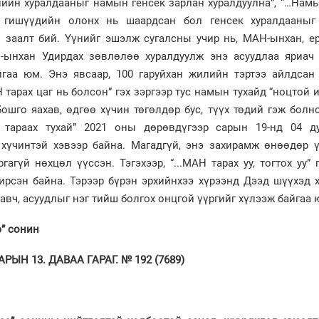
өлийн хуралдааныг намын генсек зарлан хуралдуулна”, “…Нам
 гишүүдийн олонх нь шаардсан бол генсек хуралдааныг
эн заалт бий. Үүнийг эшэлж сугалсны учир нь, МАН-ынхан, е
-ынхан Удирдах зөвлөлөө хуралдуулж энэ асуудлаа яриач 
гаа юм. Энэ явсаар, 100 гаруйхан жилийн тэртээ айлдсан
 тарах цаг нь болсон” гэх зэргээр тус намын тухайд “ноцтой 
ошго яахав, өдгөө хүчин төгөлдөр бус, түүх төдий гэж болн
 тараах тухай” 2021 оны дөрөвдүгээр сарын 19-нд 04 ду
 хүчинтэй хэвээр байна. Магадгүй, энэ захирамж өнөөдөр 
агүй нөхцөл үүссэн. Тэгэхээр, “...МАН тарах уу, тогтох уу” 
 ирсэн байна. Тэрээр бүрэн эрхийнхээ хүрээнд Дээд шүүхэд 
 авч, асуудлыг нэг тийш болгох онцгой үүргийг хүлээж байгаа 
э” сонин
РЫН 13. ДАВАА ГАРАГ. № 192 (7689)