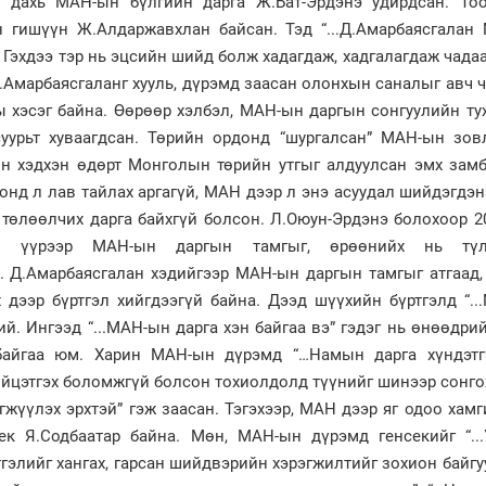
Х дахь МАН-ын бүлгийн дарга Ж.Бат-Эрдэнэ удирдсан. То
 гишүүн Ж.Алдаржавхлан байсан. Тэд “...Д.Амарбаясгалан
. Гэхдээ тэр нь эцсийн шийд болж хадагдаж, хадгалагдаж чада
Д.Амарбаясгаланг хууль, дүрэмд заасан олонхын саналыг авч 
 хэсэг байна. Өөрөөр хэлбэл, МАН-ын даргын сонгуулийн ту
уурьт хуваагдсан. Төрийн ордонд “шургалсан” МАН-ын зов
йн хэдхэн өдөрт Монголын төрийн утгыг алдуулсан эмх замб
нд л лав тайлах аргагүй, МАН дээр л энэ асуудал шийдэгдэнэ
 төлөөлчих дарга байхгүй болсон. Л.Оюун-Эрдэнэ болохоор 
ны үүрээр МАН-ын даргын тамгыг, өрөөнийх нь түлх
. Д.Амарбаясгалан хэдийгээр МАН-ын даргын тамгыг атгаад,
 дээр бүртгэл хийгдээгүй байна. Дээд шүүхийн бүртгэлд “.
ий. Ингээд “...МАН-ын дарга хэн байгаа вэ” гэдэг нь өнөөдри
байгаа юм. Харин МАН-ын дүрэмд “…Намын дарга хүндэтг
үйцэтгэх боломжгүй болсон тохиолдолд түүнийг шинээр сонго
эгжүүлэх эрхтэй” гэж заасан. Тэгэхээр, МАН дээр яг одоо хам
ек Я.Содбаатар байна. Мөн, МАН-ын дүрэмд генсекийг “...
элийг хангах, гарсан шийдвэрийн хэрэгжилтийг зохион байгу