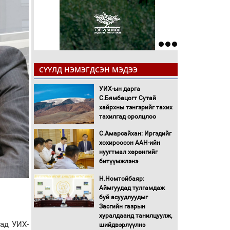
СҮҮЛД НЭМЭГДСЭН МЭДЭЭ
УИХ-ын дарга
С.Бямбацогт Сутай
хайрхны тэнгэрийг тахих
тахилгад оролцлоо
С.Амарсайхан: Иргэдийг
хохироосон ААН-ийн
нуугтмал хөрөнгийг
битүүмжлэнэ
Н.Номтойбаяр:
Аймгуудад тулгамдаж
буй асуудлуудыг
Засгийн газрын
хуралдаанд танилцуулж,
ад УИХ-
шийдвэрлүүлнэ