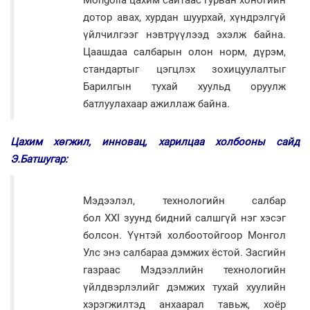
дотор авах, хурдан шуурхай, хүндрэлгүй
үйлчилгээг нэвтрүүлээд эхэлж байна.
Цаашдаа салбарын олон норм, дүрэм,
стандартыг цэгцлэх зохицуулалтыг
Барилгын тухай хуульд оруулж
батлуулахаар ажиллаж байна.
Цахим хөгжил, инновац, харилцаа холбооны сайд
Э.Батшугар:
Мэдээлэл, технологийн салбар
бол XXI зуунд бидний салшгүй нэг хэсэг
болсон. Үүнтэй холбоотойгоор Монгол
Улс энэ салбараа дэмжих ёстой. Засгийн
газраас Мэдээллийн технологийн
үйлдвэрлэлийг дэмжих тухай хуулийн
хэрэгжилтэд анхаарал тавьж, хоёр