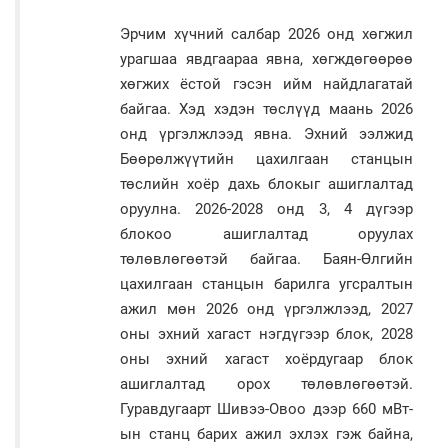
Эрчим хүчний салбар 2026 онд хөгжил
урагшаа явдгаараа явна, хөгждөгөөрөө
хөгжих ёстой гэсэн ийм найдлагатай
байгаа. Хэд хэдэн төслүүд маань 2026
онд үргэлжлээд явна. Эхний ээлжид
Бөөрөлжүүтийн цахилгаан станцын
төслийн хоёр дахь блокыг ашиглалтад
оруулна. 2026-2028 онд 3, 4 дүгээр
блокоо ашиглалтад оруулах
төлөвлөгөөтэй байгаа. Баян-Өлгийн
цахилгаан станцын барилга угсралтын
ажил мөн 2026 онд үргэлжлээд, 2027
оны эхний хагаст нэгдүгээр блок, 2028
оны эхний хагаст хоёрдугаар блок
ашиглалтад орох төлөвлөгөөтэй.
Гуравдугаарт Шивээ-Овоо дээр 660 мВт-
ын станц барих ажил эхлэх гэж байна,