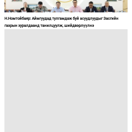
Н.Номтойбаяр: Аймгуудад тулгамдаж буй асуудлуудыг Засгийн
газрын хуралдаанд танилцуулж, шийдвэрлүүлнэ