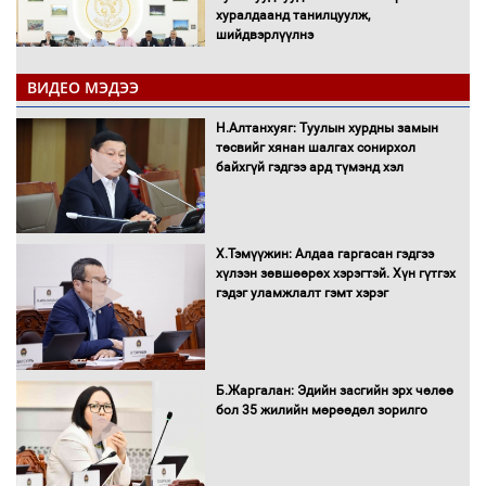
хуралдаанд танилцуулж,
шийдвэрлүүлнэ
ВИДЕО МЭДЭЭ
С.Бямбацогт Зүүн Азийн
эрэгтэйчүүдийн волейболын тэмцээнд
Н.Алтанхуяг: Туулын хурдны замын
оролцож байгаа баг тамирчдад
төсвийг хянан шалгах сонирхол
амжилт хүслээ
байхгүй гэдгээ ард түмэнд хэл
Х.Тэмүүжин: Алдаа гаргасан гэдгээ
Автобензин, дизель түлшний онцгой
хүлээн зөвшөөрөх хэрэгтэй. Хүн гүтгэх
албан татварыг тэглэлээ
гэдэг уламжлалт гэмт хэрэг
Санхүүгийн хэмнэлтийн горимд эрүүл
Б.Жаргалан: Эдийн засгийн эрх чөлөө
мэндийн салбар хамаарахгүй
бол 35 жилийн мөрөөдөл зорилго