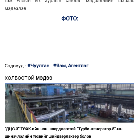
гэж Улсын Их Хурлын Хэвлэл мэдээллийн газраас
мэдээлэв.
ФОТО:
#Чуулган
#Яам, Агентлаг
Сэдвүүд :
ХОЛБООТОЙ
МЭДЭЭ
"ДЦС-3” ТӨХК-ийн нэн шаардлагатай “Турбингенератор-5”-ын
шинэчлэлийн төсвийг шийдвэрлэхээр болов