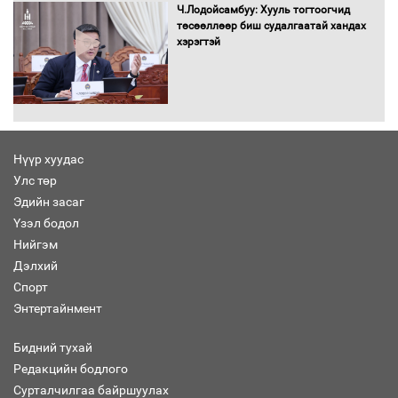
Ч.Лодойсамбуу: Хууль тогтоогчид
төсөөллөөр биш судалгаатай хандах
хэрэгтэй
Хөшөө бүтсэн түүхийг өгүүлэх 7
баримт
Нүүр хуудас
Улс төр
Хөвсгөл нуурын лусыг тахих төрийн
тахилгын ёслол боллоо
Эдийн засаг
Үзэл бодол
Нийгэм
Дэлхий
Спорт
“Хар жагсаалт”-ын асуудлыг цэгцлэх
Энтертайнмент
чиглэлээр Монголбанкны удирдлагад
30 хоногийн хугацаатай үүрэг өглөө
Бидний тухай
Редакцийн бодлого
Сурталчилгаа байршуулах