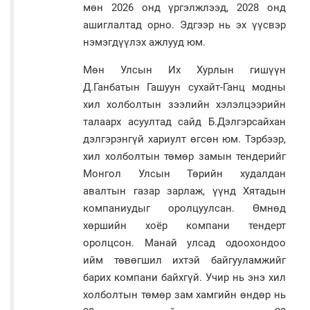
мөн 2026 онд үргэлжлээд, 2028 онд
ашиглалтад орно. Эдгээр нь эх үүсвэр
нэмэгдүүлэх ажлууд юм.
Мөн Улсын Их Хурлын гишүүн
Д.Ганбатын Гашуун сухайт-Ганц модны
хил холболтын зээлийн хэлэлцээрийн
талаарх асуултад сайд Б.Дэлгэрсайхан
дэлгэрэнгүй хариулт өгсөн юм. Тэрбээр,
хил холболтын төмөр замын тендерийг
Монгол Улсын Төрийн худалдан
авалтын газар зарлаж, үүнд Хятадын
компаниудыг оролцуулсан. Өмнөд
хөршийн хоёр компани тендерт
оролцсон. Манай улсад одоохондоо
ийм төвөгшил ихтэй байгууламжийг
барих компани байхгүй. Учир нь энэ хил
холболтын төмөр зам хамгийн өндөр нь