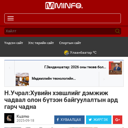
Toggle
navigation
Үндсэн сайт
Улс төрийн сайт
Спортын сайт
o
Улаанбаатар
C
Г.Занданшатар: 2026 оны төсөв бол...
Мэдээллийн технологийн...
Н.Учрал:Хувийн хэвшлийг дэмжиж
чадвал олон бүтээн байгуулалтын ард
гарч чадна
Kuzmo
ХУВААЛЦАХ
ЖИРГЭХ
2025-09-18