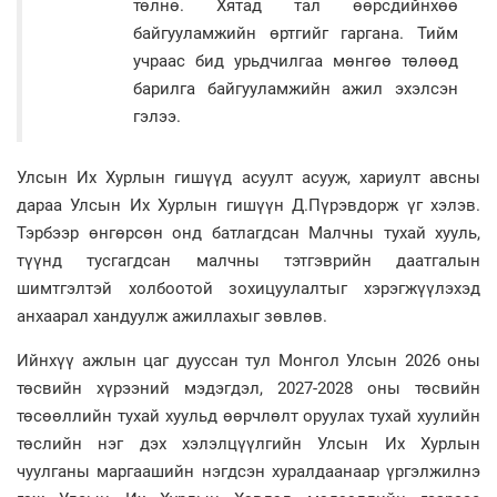
төлнө. Хятад тал өөрсдийнхөө
байгууламжийн өртгийг гаргана. Тийм
учраас бид урьдчилгаа мөнгөө төлөөд
барилга байгууламжийн ажил эхэлсэн
гэлээ.
Улсын Их Хурлын гишүүд асуулт асууж, хариулт авсны
дараа Улсын Их Хурлын гишүүн Д.Пүрэвдорж үг хэлэв.
Тэрбээр өнгөрсөн онд батлагдсан Малчны тухай хууль,
түүнд тусгагдсан малчны тэтгэврийн даатгалын
шимтгэлтэй холбоотой зохицуулалтыг хэрэгжүүлэхэд
анхаарал хандуулж ажиллахыг зөвлөв.
Ийнхүү ажлын цаг дууссан тул Монгол Улсын 2026 оны
төсвийн хүрээний мэдэгдэл, 2027-2028 оны төсвийн
төсөөллийн тухай хуульд өөрчлөлт оруулах тухай хуулийн
төслийн нэг дэх хэлэлцүүлгийн Улсын Их Хурлын
чуулганы маргаашийн нэгдсэн хуралдаанаар үргэлжилнэ