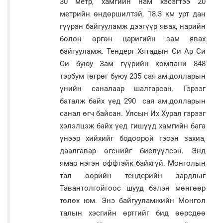
30 метр, хамгийн нам хэсэгтээ 20
метрийн өндөршилтэй, 18.3 км урт дан
гүүрэн байгууламж дээгүүр явах, нарийн
болон өргөн царигийн зам явах
байгууламж. Тендерт Хятадын Си Ар Си
Си буюу Зам гүүрийн компани 848
тэрбум төгрөг буюу 235 сая ам.долларын
үнийн саналаар шалгарсан. Гэрээг
баталж байх үед 290 сая ам.долларын
санал өгч байсан. Улсын Их Хурал гэрээг
хэлэлцэж байх үед гишүүд хамгийн бага
үнээр хийхийг бодоорой гэсэн захиа,
даалгавар өгснийг биелүүлсэн. Энд
ямар нэгэн оффтэйк байхгүй. Монголын
тал өөрийн тендерийн зардлыг
Тавантолгойгоос шууд бэлэн мөнгөөр
төлөх юм. Энэ байгууламжийн Монгол
талын хэсгийн өртгийг бид өөрсдөө