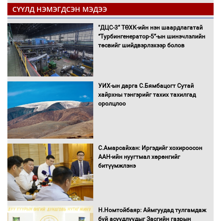
СҮҮЛД НЭМЭГДСЭН МЭДЭЭ
"ДЦС-3” ТӨХК-ийн нэн шаардлагатай
“Турбингенератор-5”-ын шинэчлэлийн
төсвийг шийдвэрлэхээр болов
УИХ-ын дарга С.Бямбацогт Сутай
хайрхны тэнгэрийг тахих тахилгад
оролцлоо
С.Амарсайхан: Иргэдийг хохироосон
ААН-ийн нуугтмал хөрөнгийг
битүүмжлэнэ
Н.Номтойбаяр: Аймгуудад тулгамдаж
буй асуудлуудыг Засгийн газрын