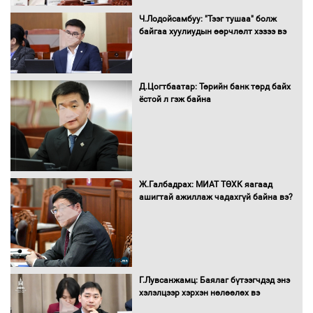
Нөөцийн махны худалдаа,
Ч.Лодойсамбуу: "Тээг тушаа" болж
борлуулалтыг нээлттэй ил тод
байгаа хуулиудын өөрчлөлт хэзээ вэ
болгоно
Д.Цогтбаатар: Төрийн банк төрд байх
ёстой л гэж байна
Монгол Улс “COP17”-д “Тал хээрийн
төлөвлөгөө”-гөө танилцуулна
16 төрлийн эмийг нэг эх үүсвэрээс
Ж.Галбадрах: МИАТ ТӨХК яагаад
худалдан авах журмыг баталлаа
ашигтай ажиллаж чадахгүй байна вэ?
Бүх шатанд хэмнэлтийн горимд
шилжиж, найр наадам, зөвлөгөөн,
Г.Лувсанжамц: Баялаг бүтээгчдэд энэ
гадаад томилолтыг хориглолоо
хэлэлцээр хэрхэн нөлөөлөх вэ