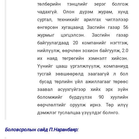
төлбөрийн тэнцлийг эерэг болгож
чадахгүй. Олон дүрэм журам, хүнд
суртал, техникийг арилгах чиглэлээр
өнгөрсөн хугацаанд Засгийн газар 56
журмыг цэгцэлсэн. Засгийн газар
байгуулагдаад 20 компанийг нэгтгэж,
нийлүүлж, өөрчлөн зохион байгуулж, 2.0
их наяд төгрөгийн хэмнэлт хийсэн.
Үүнийг цааш үргэлжлүүлж, компаниуд
тусгай зөвшөөрөлд заагаагүй л бол
бусад төрлийн үйл ажиллагааг төрөөс
заавал асуухгүйгээр хийх эрх зүйн
боломжийг бүрдүүлэх 90 хуулийн
өөрчлөлтийг оруулж ирнэ. Төр илүү
дэмжлэг туслалцаа үзүүлдэг болнго.
Боловсролын сайд П.Наранбаяр: