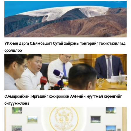
УИХ-ын дарга С.Бямбацогт Сутай хайрхны тэнгэрийг тахих тахилгад
оролцлоо
С.Амарсайхан: Иргэдийг хохироосон ААН-ийн нуугтмал хөрөнгийг
битүүмжлэнэ