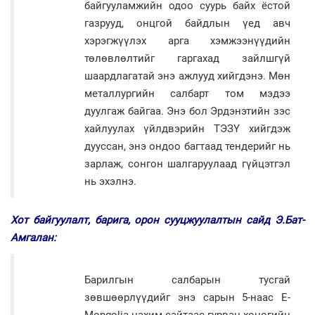
байгууламжийн одоо суурь байх ёстой
газрууд, онцгой байдлын үед авч
хэрэгжүүлэх арга хэмжээнүүдийн
төлөвлөлтийг гаргахад зайлшгүй
шаардлагатай энэ ажлууд хийгдэнэ. Мөн
металлургийн салбарт том мэдээ
дуулгаж байгаа. Энэ бол Эрдэнэтийн зэс
хайлуулах үйлдвэрийн ТЭЗҮ хийгдэж
дууссан, энэ ондоо багтаад тендерийг нь
зарлаж, сонгон шалгаруулаад гүйцэтгэл
нь эхэлнэ.
Хот байгуулалт, барига, орон сууцжуулалтын сайд Э.Бат-
Амгалан:
Барилгын салбарын тусгай
зөвшөөрлүүдийг энэ сарын 5-наас E-
Mongolia цахим сайтаас гурван хоногийн