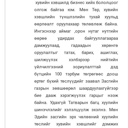
хувийн хэвшилд бизнес хийх бололцоог
олгож байгаа юм. Мөн Төр, хувийн
хэвшлийн түншлэлийн тухай хуульд
өөрлөалт оруулахаар төлөвлөж байна.
Ингэснээр аймаг ,орон нутаг нутгийн
өөрөө удирдах байгууллагаараа
дамжуулаад, гадаадын хөрөнгө
оруулалтыг татах, барих, ашиглах,
шилжүүлэх хэлбэрээр нийтийн
үйлчилгээний зориулалттай дэд
бүтцийн 100 тэрбум төгрөгөөс доош
өртөг бүхий төслүүдийг заавал Засгийн
газрын зөвшөөрөл шаардуулахгүйгээр
бие дааж хэрэгжүүлэх гарцыг нээж
байна. Удахгүй Татварын багц хуулийн
шинэчлэлийг хэлэлцүүлж эхэлнэ. Мөн
Эдийн засгийн эрх чөлөөний хуулийн
төслийг хувийн хэвшлийг дэмжих