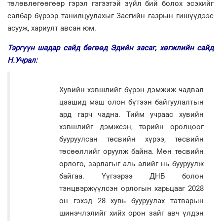
төлөвлөгөөгөөр гэрэл гэгээтэй зүйл бий болох эсэхийг
салбар бүрээр танилцуулахыг Засгийн газрын гишүүдээс
асууж, хариулт авсан юм.
Тэргүүн шадар сайд бөгөөд Эдийн засаг, хөгжлийн сайд
Н.Учрал:
Хувийн хэвшлийг бүрэн дэмжиж чадвал
цаашид маш олон бүтээн байгуулалтын
ард гарч чадна. Тийм учраас хувийн
хэвшлийг дэмжсэн, төрийн оролцоог
бууруулсан төсвийн хүрээ, төсвийн
төсөөллийг оруулж байна. Мөн төсвийн
орлого, зарлагыг аль алийг нь бууруулж
байгаа. Үүгээрээ ДНБ болон
тэнцвэржүүлсэн орлогын харьцааг 2028
он гэхэд 28 хувь бууруулах татварын
шинэчлэлийг хийх орон зайг авч үлдэн