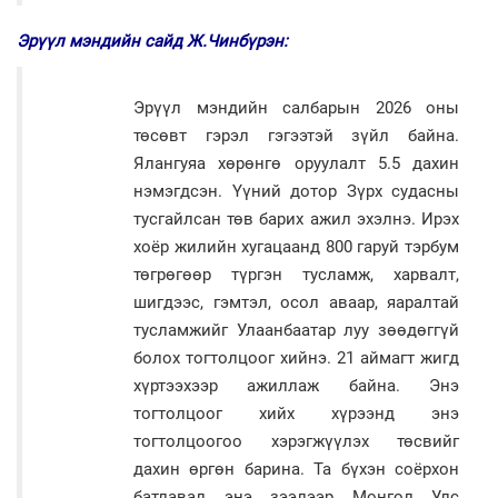
Эрүүл мэндийн сайд Ж.Чинбүрэн:
Эрүүл мэндийн салбарын 2026 оны
төсөвт гэрэл гэгээтэй зүйл байна.
Ялангуяа хөрөнгө оруулалт 5.5 дахин
нэмэгдсэн. Үүний дотор Зүрх судасны
тусгайлсан төв барих ажил эхэлнэ. Ирэх
хоёр жилийн хугацаанд 800 гаруй тэрбум
төгрөгөөр түргэн тусламж, харвалт,
шигдээс, гэмтэл, осол аваар, яаралтай
тусламжийг Улаанбаатар луу зөөдөггүй
болох тогтолцоог хийнэ. 21 аймагт жигд
хүртээхээр ажиллаж байна. Энэ
тогтолцоог хийх хүрээнд энэ
тогтолцоогоо хэрэгжүүлэх төсвийг
дахин өргөн барина. Та бүхэн соёрхон
батлавал энэ зээлээр Монгол Улс