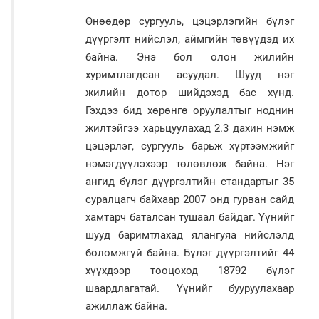
Өнөөдөр сургууль, цэцэрлэгийн бүлэг
дүүргэлт нийслэл, аймгийн төвүүдэд их
байна. Энэ бол олон жилийн
хуримтлагдсан асуудал. Шууд нэг
жилийн дотор шийдэхэд бас хүнд.
Гэхдээ бид хөрөнгө оруулалтыг ноднин
жилтэйгээ харьцуулахад 2.3 дахин нэмж
цэцэрлэг, сургууль барьж хүртээмжийг
нэмэгдүүлэхээр төлөвлөж байна. Нэг
ангид бүлэг дүүргэлтийн стандартыг 35
суралцагч байхаар 2007 онд гурван сайд
хамтарч баталсан тушаал байдаг. Үүнийг
шууд баримтлахад ялангуяа нийслэлд
боломжгүй байна. Бүлэг дүүргэлтийг 44
хүүхдээр тооцоход 18792 бүлэг
шаардлагатай. Үүнийг бууруулахаар
ажиллаж байна.