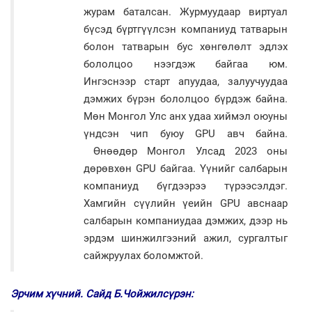
журам баталсан. Журмуудаар виртуал
бүсэд бүртгүүлсэн компаниуд татварын
болон татварын бус хөнгөлөлт эдлэх
бололцоо нээгдэж байгаа юм.
Ингэснээр старт апуудаа, залуучуудаа
дэмжих бүрэн бололцоо бүрдэж байна.
Мөн Монгол Улс анх удаа хиймэл оюуны
үндсэн чип буюу GPU авч байна.
Өнөөдөр Монгол Улсад 2023 оны
дөрөвхөн GPU байгаа. Үүнийг салбарын
компаниуд бүгдээрээ түрээсэлдэг.
Хамгийн сүүлийн үеийн GPU авснаар
салбарын компаниудаа дэмжих, дээр нь
эрдэм шинжилгээний ажил, сургалтыг
сайжруулах боломжтой.
Эрчим хүчний. Сайд Б.Чойжилсүрэн: