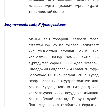
даяараа түргэн тусламж түргэн хүрдэг
тогтолцоотой болно.
Зам, тээврийн сайд Б.Дэлгэрсайхан:
Манай зам тээврийн салбарт гэрэл
гэгээтэй юм юу вэ гэхлээр нэгдүгээрт
хил холболтын асуудал байна. Хил
холболтын төмөр замын ажил нь
зургадугаар сарын 15-ны өдөр эхэлсэн.
Өнөөдрийн байдлаар 2341 баганан суурь
босгохоос 140-ийг босгоод байна. Бусад
газар шорооны ажлууд зогсолтгүй явж
байна. Хурдан, богино хугацаанд хил
холболтуудаа хийх асуудлыг ярилцаж
байна. Эхний ээлжид Гашуун сухайт,
Ганц модны хил холболтын барилгын