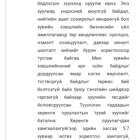
бодлогын хүрээнд оруулж ирнэ. Энэ
хуулиар үндэсний аюулгүй байдал,
нийтийн ашиг сонирхлыг хөндөөгүй бол
хувийн хэвшлийн бизнесийн үйл
ажиллагаанд төр хөндлөнгөөс оролцох,
нэмэлт зохицуулалт, давхар хяналт
шалгалт хийхийг бүрэн хориглохоор
тусгаж байгаа. Мөн хувийн
хэвшлийнхний эрх зүйн байдлыг
дордуулсан ямар нэгэн өөрчлөлт,
тогтворгүй байдлыг төрөөс бий
болгохгүй байх буюу гэнэтийн шийдвэр
гаргахгүй байхаар хуулийн төсдийг
боловсруулсан. Түүнчлэн гадаадын
хөрөнгө оруулалтын тухай хуулийг
батална. Хөрөнгө оруулагчдаа
хамгаалахгүйгээр эдийн засгаа 5.7
хувиар өсгөх зорилтоо хангахгүй,