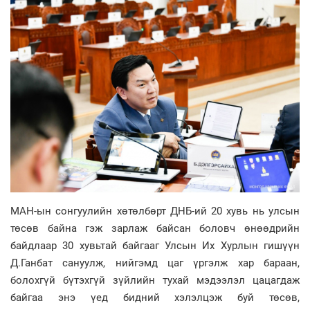
МАН-ын сонгуулийн хөтөлбөрт ДНБ-ий 20 хувь нь улсын
төсөв байна гэж зарлаж байсан боловч өнөөдрийн
байдлаар 30 хувьтай байгааг Улсын Их Хурлын гишүүн
Д.Ганбат сануулж, нийгэмд цаг үргэлж хар бараан,
болохгүй бүтэхгүй зүйлийн тухай мэдээлэл цацагдаж
байгаа энэ үед бидний хэлэлцэж буй төсөв,