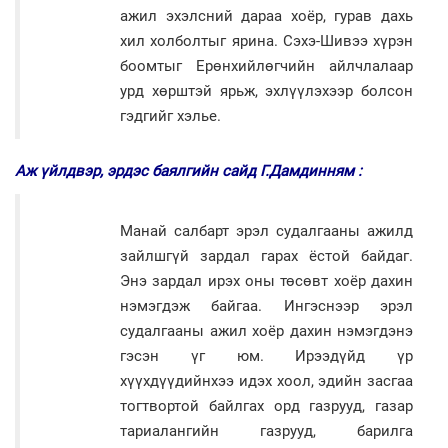
ажил эхэлсний дараа хоёр, гурав дахь
хил холболтыг ярина. Сэхэ-Шивээ хүрэн
боомтыг Ерөнхийлөгчийн айлчлалаар
урд хөрштэй ярьж, эхлүүлэхээр болсон
гэдгийг хэлье.
Аж үйлдвэр, эрдэс баялгийн сайд Г.Дамдинням :
Манай салбарт эрэл судалгааны ажилд
зайлшгүй зардал гарах ёстой байдаг.
Энэ зардал ирэх оны төсөвт хоёр дахин
нэмэгдэж байгаа. Ингэснээр эрэл
судалгааны ажил хоёр дахин нэмэгдэнэ
гэсэн үг юм. Ирээдүйд үр
хүүхдүүдийнхээ идэх хоол, эдийн засгаа
тогтвортой байлгах орд газрууд, газар
тариалангийн газрууд, барилга