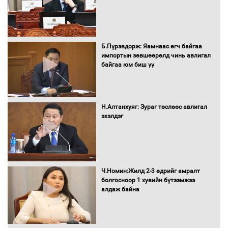
Сайд нар төсвөө хэрхэн зарцуулах вэ?
Б.Пүрэвдорж: Яамнаас өгч байгаа
импортын зөвшөөрөлд чинь авлигал
байгаа юм биш үү
Засгийн газрын ээлжит хуралдаан
болж байна
Н.Алтанхуяг: Зураг төслөөс авлигал
эхэлдэг
Автомашинд улсын дугаарын тэгш,
сондгойгоор шатахуун олгоно
Ч.Номин:Жилд 2-3 өдрийг амралт
болгосноор 1 хувийн бүтээмжээ
алдаж байна
Бага орлоготой иргэдийн орлогод
татвар ногдуулахгүй байх эрх зүйн
орчныг бүрдүүллээ