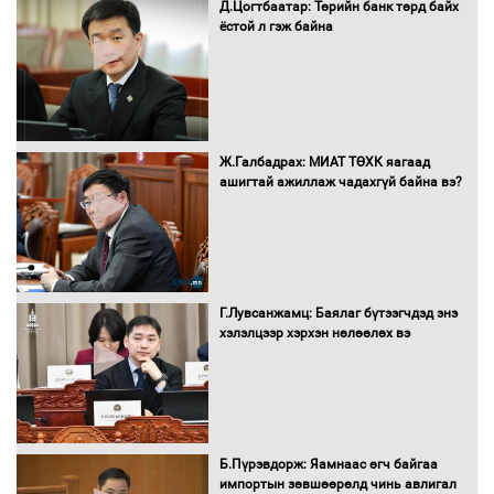
Д.Цогтбаатар: Төрийн банк төрд байх
Бүх шатанд хэмнэлтийн горимд
ёстой л гэж байна
шилжиж, найр наадам, зөвлөгөөн,
гадаад томилолтыг хориглолоо
Сайд нар төсвөө хэрхэн зарцуулах вэ?
Ж.Галбадрах: МИАТ ТӨХК яагаад
ашигтай ажиллаж чадахгүй байна вэ?
Засгийн газрын ээлжит хуралдаан
болж байна
Г.Лувсанжамц: Баялаг бүтээгчдэд энэ
хэлэлцээр хэрхэн нөлөөлөх вэ
Автомашинд улсын дугаарын тэгш,
сондгойгоор шатахуун олгоно
Б.Пүрэвдорж: Яамнаас өгч байгаа
импортын зөвшөөрөлд чинь авлигал