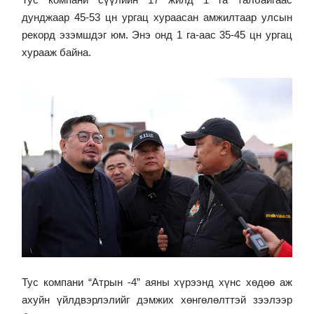
дунджаар 45-53 цн ургац хураасан амжилтаар улсын
рекорд эзэмшдэг юм. Энэ онд 1 га-аас 35-45 цн ургац
хурааж байна.
Тус компани “Атрын -4” аяны хүрээнд хүнс хөдөө аж
ахуйн үйлдвэрлэлийг дэмжих хөнгөлөлттэй зээлээр