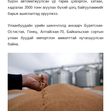
бүрэн автоматжуулсан үр тариа цэвэрлэх, хатаах,
хадгалах 3500 тонн агуулах бүхий цогц байгууламжийг
барьж ашиглалтад оруулжээ.
Улаанбуудайн үрийн шинэчлэлд анхаарч Бурятская-
Остистая, Гонец, Алтайская-70, Байкальская сортын
улаан буудай импортлон амжилттай нутагшуулсан
байна.