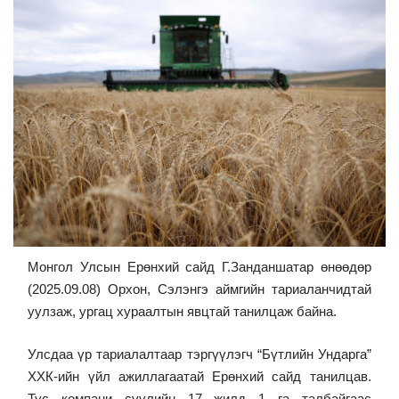
Монгол Улсын Ерөнхий сайд Г.Занданшатар өнөөдөр
(2025.09.08) Орхон, Сэлэнгэ аймгийн тариаланчидтай
уулзаж, ургац хураалтын явцтай танилцаж байна.
Улсдаа үр тариалалтаар тэргүүлэгч “Бүтлийн Ундарга”
ХХК-ийн үйл ажиллагаатай Ерөнхий сайд танилцав.
Тус компани сүүлийн 17 жилд 1 га талбайгаас