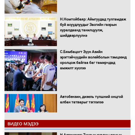
Н.Номтойбаяр: Аймгуудад тулгамдаж
буй асуудлуудыг Засгийн газрын
хуралдаанд танилцуулж,
шийдвэрлүүлнэ
С.Бямбацогт Зүүн Азийн
эрэгтэйчүүдийн волейболын тэмцээнд
оролцож байгаа баг тамирчдад
амжилт хүслээ
Автобензин, дизель түлшний онцгой
албан татварыг тэглэлээ
ВИДЕО МЭДЭЭ
Санхүүгийн хэмнэлтийн горимд эрүүл