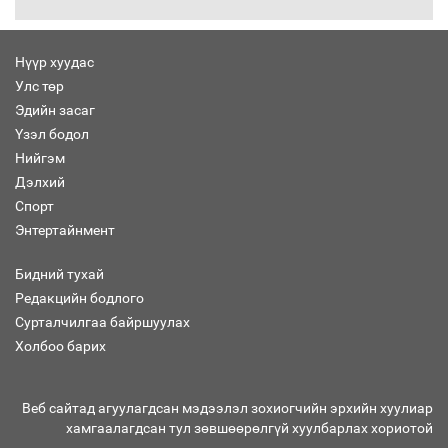
30 хоногийн хугацаатай үүрэг өглөө
Нүүр хуудас
Улс төр
Ерөнхий сайд Н.Учрал олимпиадын
Эдийн засаг
хүрээнд гарсан зардлыг шийдвэрлэж
өгөхөөр болов
Үзэл бодол
Нийгэм
Дэлхий
Энэ намар 1-6 дугаар ангийн
Спорт
хүүхдүүдэд сургуулийн автобус
Энтертайнмент
үйлчилнэ
Бидний тухай
Редакцийн бодлого
Аймгуудад баригдаж буй ДЦС-ын
Сурталчилгаа байршуулах
төслийг үргэлжүүлэх чиглэл өглөө
Холбоо барих
Веб сайтад агуулагдсан мэдээлэл зохиогчийн эрхийн хуулиар
хамгаалагдсан тул зөвшөөрөлгүй хуулбарлах хориотой
Улсын хэмжээнд АИ-92 автобензиний