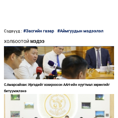
#Засгийн газар
#Аймгуудын мэдээлэл
Сэдвүүд :
ХОЛБООТОЙ
МЭДЭЭ
С.Амарсайхан: Иргэдийг хохироосон ААН-ийн нуугтмал хөрөнгийг
битүүмжлэнэ