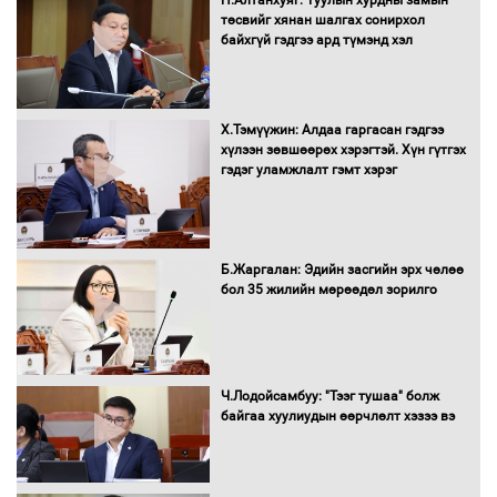
Н.Алтанхуяг: Туулын хурдны замын
мэндийн салбар хамаарахгүй
төсвийг хянан шалгах сонирхол
байхгүй гэдгээ ард түмэнд хэл
Нөөцийн махны худалдаа,
Х.Тэмүүжин: Алдаа гаргасан гэдгээ
борлуулалтыг нээлттэй ил тод
хүлээн зөвшөөрөх хэрэгтэй. Хүн гүтгэх
болгоно
гэдэг уламжлалт гэмт хэрэг
Монгол Улс “COP17”-д “Тал хээрийн
Б.Жаргалан: Эдийн засгийн эрх чөлөө
төлөвлөгөө”-гөө танилцуулна
бол 35 жилийн мөрөөдөл зорилго
16 төрлийн эмийг нэг эх үүсвэрээс
Ч.Лодойсамбуу: "Тээг тушаа" болж
худалдан авах журмыг баталлаа
байгаа хуулиудын өөрчлөлт хэзээ вэ