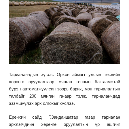
Тариаланчдын зүгээс Орхон аймагт улсын төсвийн
хөрөнгө оруулалтаар мянган тоннын багтаамжтай
бүрэн автоматжуулсан зоорь барих, мөн тариалалтын
талбайг 200 мянган га-аар тэлж, тариаланчдад
эзэмшүүлэх эрх олгохыг хүслээ.
Ерөнхий сайд Г.Занданшатар газар тариалан
эрхлэгчдийн хөрөнгө оруулалтын үр ашгийг