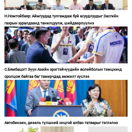
Н.Номтойбаяр: Аймгуудад тулгамдаж буй асуудлуудыг Засгийн
газрын хуралдаанд танилцуулж, шийдвэрлүүлнэ
С.Бямбацогт Зүүн Азийн эрэгтэйчүүдийн волейболын тэмцээнд
оролцож байгаа баг тамирчдад амжилт хүслээ
Автобензин, дизель түлшний онцгой албан татварыг тэглэлээ