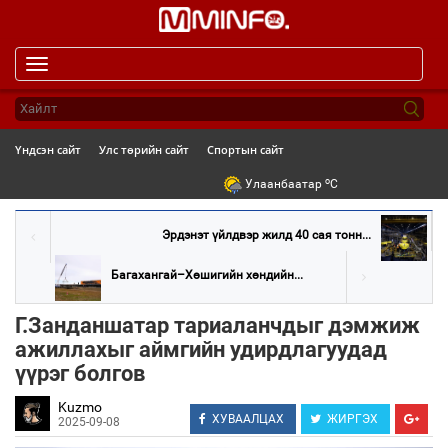
Toggle
navigation
Үндсэн сайт
Улс төрийн сайт
Спортын сайт
o
Улаанбаатар
C
Эрдэнэт үйлдвэр жилд 40 сая тонн...
Багахангай–Хөшигийн хөндийн...
Г.Занданшатар тариаланчдыг дэмжиж
ажиллахыг аймгийн удирдлагуудад
үүрэг болгов
Kuzmo
ХУВААЛЦАХ
ЖИРГЭХ
2025-09-08