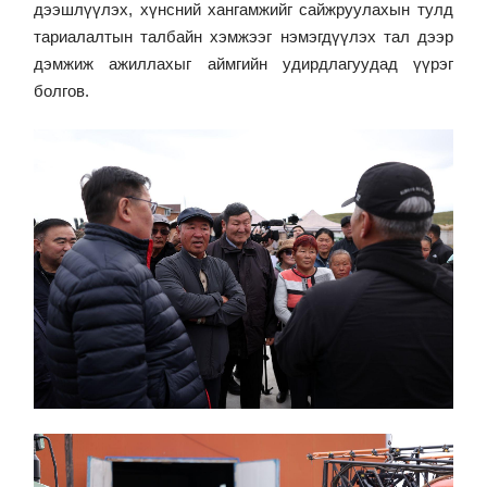
дээшлүүлэх, хүнсний хангамжийг сайжруулахын тулд
тариалалтын талбайн хэмжээг нэмэгдүүлэх тал дээр
дэмжиж ажиллахыг аймгийн удирдлагуудад үүрэг
болгов.