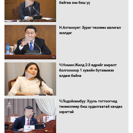
байгаа юм биш үү
Бага орлоготой иргэдийн орлогод
татвар ногдуулахгүй байх эрх зүйн
орчныг бүрдүүллээ
Н.Алтанхуяг: Зураг төслөөс авлигал
эхэлдэг
Хөшөө бүтсэн түүхийг өгүүлэх 7
баримт
Ч.Номин:Жилд 2-3 өдрийг амралт
болгосноор 1 хувийн бүтээмжээ
алдаж байна
Хөвсгөл нуурын лусыг тахих төрийн
тахилгын ёслол боллоо
Ч.Лодойсамбуу: Хууль тогтоогчид
төсөөллөөр биш судалгаатай хандах
хэрэгтэй
“Хар жагсаалт”-ын асуудлыг цэгцлэх
чиглэлээр Монголбанкны удирдлагад