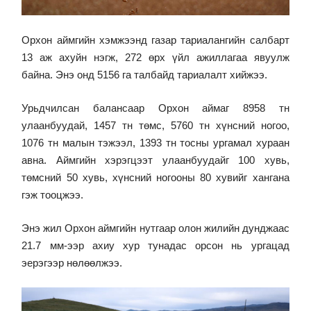
Орхон аймгийн хэмжээнд газар тариалангийн салбарт
13 аж ахуйн нэгж, 272 өрх үйл ажиллагаа явуулж
байна. Энэ онд 5156 га талбайд тариалалт хийжээ.
Урьдчилсан балансаар Орхон аймаг 8958 тн
улаанбуудай, 1457 тн төмс, 5760 тн хүнсний ногоо,
1076 тн малын тэжээл, 1393 тн тосны ургамал хураан
авна. Аймгийн хэрэгцээт улаанбуудайг 100 хувь,
төмсний 50 хувь, хүнсний ногооны 80 хувийг хангана
гэж тооцжээ.
Энэ жил Орхон аймгийн нутгаар олон жилийн дунджаас
21.7 мм-ээр ахиу хур тунадас орсон нь ургацад
эерэгээр нөлөөлжээ.