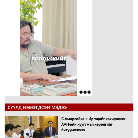
СҮҮЛД НЭМЭГДСЭН МЭДЭЭ
С.Амарсайхан: Иргэдийг хохироосон
ААН-ийн нуугтмал хөрөнгийг
битүүмжлэнэ