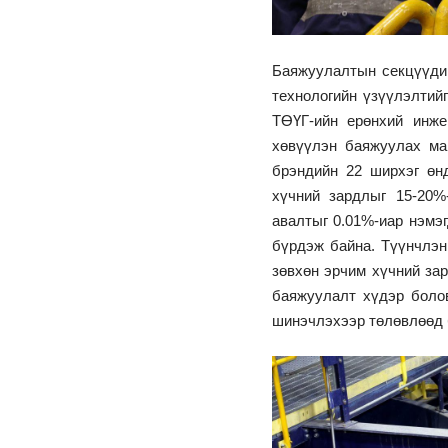
Баяжуулалтын секцүүди
технологийн үзүүлэлтий
ТӨҮГ-ийн ерөнхий инж
хөвүүлэн баяжуулах м
брэндийн 22 ширхэг өн
хүчний зардлыг 15-20%
авалтыг 0.01%-иар нэмэ
бүрдэж байна. Түүнчлэн
зөвхөн эрчим хүчний за
баяжуулалт хүдэр болов
шинэчлэхээр төлөвлөөд 