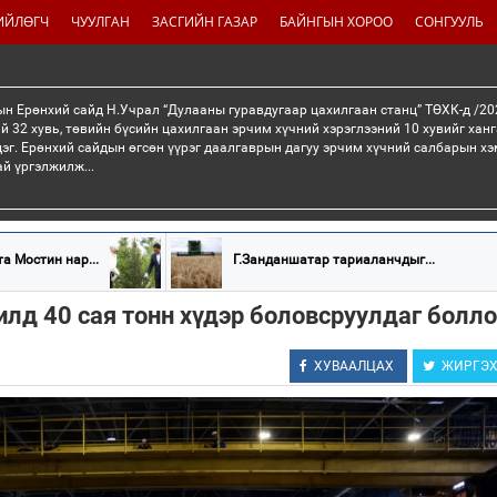
ИЙЛӨГЧ
ЧУУЛГАН
ЗАСГИЙН ГАЗАР
БАЙНГЫН ХОРОО
СОНГУУЛЬ
н Ерөнхий сайд Н.Учрал “Дулааны гуравдугаар цахилгаан станц” ТӨХК-д /20
й 32 хувь, төвийн бүсийн цахилгаан эрчим хүчний хэрэглээний 10 хувийг хан
эг. Ерөнхий сайдын өгсөн үүрэг даалгаврын дагуу эрчим хүчний салбарын хэ
ай үргэлжилж...
а Мостин нар...
Г.Занданшатар тариаланчдыг...
лд 40 сая тонн хүдэр боловсруулдаг болл
ХУВААЛЦАХ
ЖИРГЭ