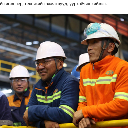
н инженер, техникийн ажилтнууд, уурхайчид хийжээ.