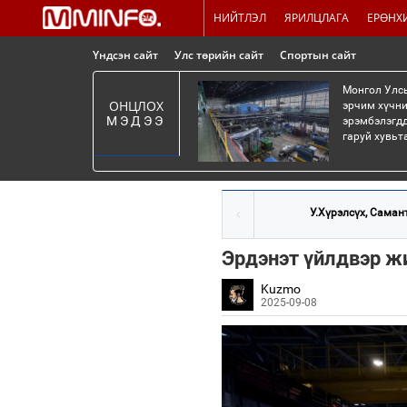
НИЙТЛЭЛ
ЯРИЛЦЛАГА
ЕРӨНХ
Үндсэн сайт
Улс төрийн сайт
Спортын сайт
Монгол Улсы
ОНЦЛОХ
эрчим хүчни
МЭДЭЭ
эрэмбэлэгдд
гаруй хувьт
У.Хүрэлсүх, Самант
Эрдэнэт үйлдвэр жи
Kuzmo
2025-09-08