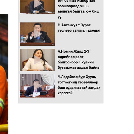
өгч байгаа импортын
гадаад томилолтыг
зөвшөөрөлд чинь
хориглолоо
авлигал байгаа юм биш
үү
Сайд нар төсвөө хэрхэн
зарцуулах вэ?
Н.Алтанхуяг: Зураг
төслөөс авлигал эхэлдэг
Засгийн газрын ээлжит
хуралдаан болж байна
Ч.Номин:Жилд 2-3
өдрийг амралт
болгосноор 1 хувийн
бүтээмжээ алдаж байна
Автомашинд улсын
дугаарын тэгш,
Ч.Лодойсамбуу: Хууль
сондгойгоор шатахуун
тогтоогчид төсөөллөөр
олгоно
биш судалгаатай хандах
хэрэгтэй
Бага орлоготой
иргэдийн орлогод
татвар ногдуулахгүй
байх эрх зүйн орчныг
бүрдүүллээ
Хөшөө бүтсэн түүхийг
өгүүлэх 7 баримт