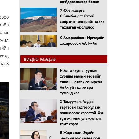
шийдвэрлэхээр болов
УИХ-ын дарга
С.Бямбацогт Сутай
өрөө
хайрхны тэнгэрийг тахих
хоёр
тахилгад оролцлоо
жлыг
С.Амарсайхан: Иргэдийг
ажил
хохироосон ААН-ийн
гийн
нуугтмал хөрөнгийг
битүүмжлэнэ
лээд
ВИДЕО МЭДЭЭ
ба 3
Н.Номтойбаяр:
Аймгуудад тулгамдаж
Н.Алтанхуяг: Туулын
буй асуудлуудыг
хурдны замын төсвийг
Засгийн газрын
хянан шалгах сонирхол
хуралдаанд танилцуулж,
байхгүй гэдгээ ард
шийдвэрлүүлнэ
түмэнд хэл
С.Бямбацогт Зүүн Азийн
Х.Тэмүүжин: Алдаа
эрэгтэйчүүдийн
гаргасан гэдгээ хүлээн
волейболын тэмцээнд
зөвшөөрөх хэрэгтэй. Хүн
оролцож байгаа баг
гүтгэх гэдэг уламжлалт
тамирчдад амжилт
гэмт хэрэг
хүслээ
Б.Жаргалан: Эдийн
Автобензин, дизель
засгийн эрх чөлөө бол