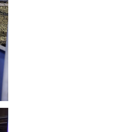
үргэлжүүлэх чиглэл
өглөө
Улсын хэмжээнд АИ-92
автобензиний 17
хоногийн нөөцтэй байна
Н.Номтойбаяр: Эрт
сэрэмжлүүлэх
тогтолцоо, шинэ
технологи гамшгийн
эрсдэлийг бууруулах гол
хөшүүрэг
“280 мянган тонн хагас
кокс, 180 мянган тонн
сайжруулсан түлшээр
өвлийг давна”
Г.Дамдинням: Газрын
тос боловсруулах
үйлдвэрийн бүтээн
байгуулалтын ажил
эрчимтэй үргэлжилж