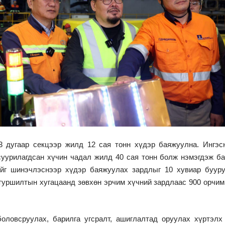
3 дугаар секцээр жилд 12 сая тонн хүдэр баяжуулна. Ингэс
уурилагдсан хүчин чадал жилд 40 сая тонн болж нэмэгдэж ба
йг шинэчлэснээр хүдэр баяжуулах зардлыг 10 хувиар буур
 туршилтын хугацаанд зөвхөн эрчим хүчний зардлаас 900 орчим
боловсруулах, барилга угсралт, ашиглалтад оруулах хүртэлх