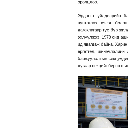
оролцлоо.
Эрдэнэт үйлдвэрийн ба
нунтаглах хэсэг болон
дамжлагаар тус бүр жил
эхлүүлжээ. 1978 онд аш
ид явагдаж байна. Харин
өргөтгөл, шинэчлэлийн
баяжуулалтын секцүүди
дугаар секцийг бүрэн ши