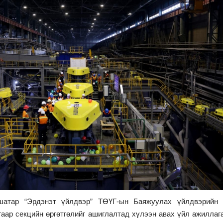
ншатар “Эрдэнэт үйлдвэр” ТӨҮГ-ын Баяжуулах үйлдвэрийн
гаар секцийн өргөтгөлийг ашиглалтад хүлээн авах үйл ажиллаг