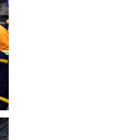
байна
"Сэлбэ” дэд төвийг
"Smart selbe city" болгон
хөгжүүлэх чиглэл өглөө
Иргэдийн
төлөөлөгчдийн хурал
хяналт тавьдаг байх эрх
зүйн орчныг бүрдүүлнэ
Ерөнхий сайд Н.Учрал
Япон Улсаас Элчин сайд
Игавахара Масарүг
хүлээн авч уулзлаа