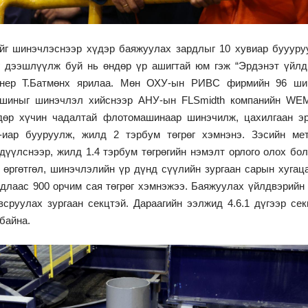
йг шинэчлэснээр хүдэр баяжуулах зардлыг 10 хувиар буууру
г дээшлүүлж буй нь өндөр үр ашигтай юм гэж “Эрдэнэт үйлд
енер Т.Батмөнх ярилаа. Мөн ОХУ-ын РИВС фирмийн 96 ши
ашиныг шинэчлэл хийснээр АНУ-ын FLSmidth компанийн W
дөр хүчин чадалтай флотомашинаар шинэчилж, цахилгаан э
-иар бууруулж, жилд 2 тэрбум төгрөг хэмнэнэ. Зэсийн ме
гдүүлснээр, жилд 1.4 тэрбум төгрөгийн нэмэлт орлого олох бо
 өргөтгөл, шинэчлэлийн үр дүнд сүүлийн зургаан сарын хугац
рдлаас 900 орчим сая төгрөг хэмнэжээ. Баяжуулах үйлдвэрийн
сруулах зургаан секцтэй. Дараагийн ээлжид 4.6.1 дүгээр сек
байна.