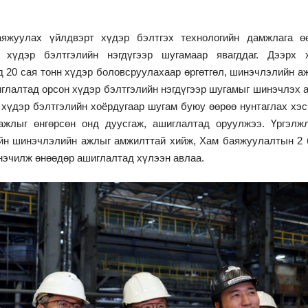
яжуулах үйлдвэрт хүдэр бэлтгэх технологийн дамжлага ө
 хүдэр бэлтгэлийн нэгдүгээр шугамаар явагддаг. Дээрх 
д 20 сая тонн хүдэр боловсруулахаар өргөтгөл, шинэчлэлийн а
иглалтад орсон хүдэр бэлтгэлийн нэгдүгээр шугамыг шинэчлэх 
 хүдэр бэлтгэлийн хоёрдугаар шугам буюу өөрөө нунтаглах хэс
 ажлыг өнгөрсөн онд дуусгаж, ашиглалтад оруулжээ. Үргэлж
йн шинэчлэлийн ажлыг амжилттай хийж, Хам баяжуулалтын 2 
нэчилж өнөөдөр ашиглалтад хүлээн авлаа.