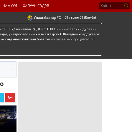
НАМУУД
ХАЛУУН СЭДЭВ
o
08 сарын 08 (Бямба)
Улаанбаатар
C
26.08.07/ ажиллав. “ДЦС-3” ТӨХК нь нийслэлийн дулааны
гадаг, үйлдвэрлэлийн хэмжээгээрээ ТӨК-иудын хоёрдугаарт
мжээнд өвөлжилтийн бэлтгэл, их засварын гүйцэтгэл 50
оо
Х