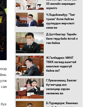
түлшний онцгой албан
35 жилийн мөрөөдөл
татварыг тэглэлээ
зорилго
Ч.Лодойсамбуу: "Тээг
Санхүүгийн хэмнэлтийн
тушаа" болж байгаа
горимд эрүүл мэндийн
хуулиудын өөрчлөлт
салбар хамаарахгүй
хэзээ вэ
Д.Цогтбаатар: Төрийн
Нөөцийн махны
банк төрд байх ёстой л
худалдаа, борлуулалтыг
гэж байна
нээлттэй ил тод болгоно
Ж.Галбадрах: МИАТ
Монгол Улс “COP17”-д
ТӨХК яагаад ашигтай
“Тал хээрийн
ажиллаж чадахгүй
төлөвлөгөө”-гөө
нээр
байна вэ?
танилцуулна
йна.
16 төрлийн эмийг нэг эх
уулж
Г.Лувсанжамц: Баялаг
үүсвэрээс худалдан авах
бүтээгчдэд энэ
 сая
журмыг баталлаа
хэлэлцээр хэрхэн
нөлөөлөх вэ
Бүх шатанд хэмнэлтийн
горимд шилжиж, найр
Б.Пүрэвдорж: Яамнаас
 бүх
наадам, зөвлөгөөн,