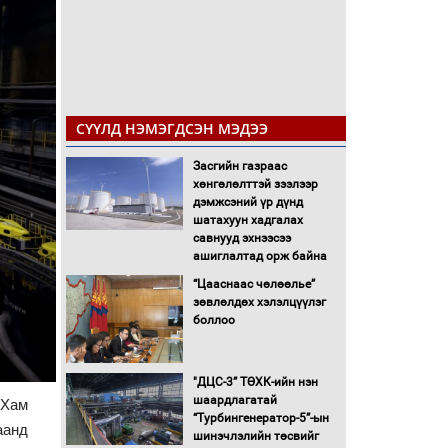
СҮҮЛД НЭМЭГДСЭН МЭДЭЭ
Засгийн газраас
хөнгөлөлттэй зээлээр
дэмжсэний үр дүнд
шатахуун хадгалах
савнууд эхнээсээ
ашиглалтад орж байна
“Цааснаас чөлөөлье”
зөвлөлдөх хэлэлцүүлэг
боллоо
"ДЦС-3” ТӨХК-ийн нэн
шаардлагатай
 Хам
“Турбингенератор-5”-ын
аанд
шинэчлэлийн төсвийг