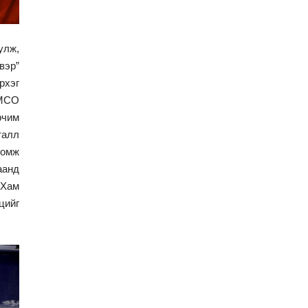
Хөвсгөл нуурын лусыг
тахих төрийн тахилгын
улж,
ёслол боллоо
вэр”
рхэг
“Хар жагсаалт”-ын
асуудлыг цэгцлэх
EMCO
чиглэлээр
рчим
Монголбанкны
талл
удирдлагад 30 хоногийн
хугацаатай үүрэг өглөө
ломж
Ерөнхий сайд Н.Учрал
аанд
олимпиадын хүрээнд
 Хам
гарсан зардлыг
цийг
шийдвэрлэж өгөхөөр
болов
Энэ намар 1-6 дугаар
ангийн хүүхдүүдэд
сургуулийн автобус
үйлчилнэ
Аймгуудад баригдаж
буй ДЦС-ын төслийг