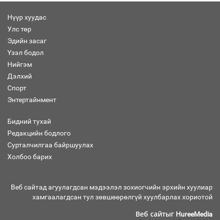
Нүүр хуудас
Улс төр
Эдийн засаг
Санхүүгийн хэмнэлтийн горимд эрүүл
Үзэл бодол
мэндийн салбар хамаарахгүй
Нийгэм
Дэлхий
Спорт
Энтертайнмент
Нөөцийн махны худалдаа,
борлуулалтыг нээлттэй ил тод
Бидний тухай
болгоно
Редакцийн бодлого
Сурталчилгаа байршуулах
Холбоо барих
Монгол Улс “COP17”-д “Тал хээрийн
төлөвлөгөө”-гөө танилцуулна
Веб сайтад агуулагдсан мэдээлэл зохиогчийн эрхийн хуулиар
хамгаалагдсан тул зөвшөөрөлгүй хуулбарлах хориотой
Веб сайтыг
HureeMedia