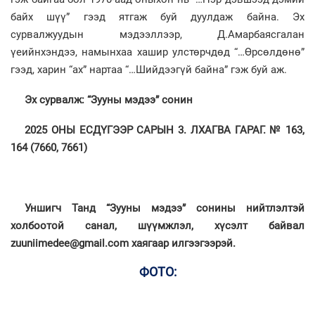
байх шүү” гээд ятгаж буй дуулдаж байна. Эх
сурвалжуудын мэдээллээр, Д.Амарбаясгалан
үеийнхэндээ, намынхаа хашир улстөрчдөд “…Өрсөлдөнө”
гээд, харин “ах” нартаа “…Шийдээгүй байна” гэж буй аж.
Эх сурвалж: “Зууны мэдээ” сонин
2025 ОНЫ ЕСДҮГЭЭР САРЫН 3. ЛХАГВА ГАРАГ. № 163,
164 (7660, 7661)
Уншигч Танд “Зууны мэдээ” сонины нийтлэлтэй
холбоотой санал, шүүмжлэл, хүсэлт байвал
zuuniimedee@gmail.com хаягаар илгээгээрэй.
ФОТО: