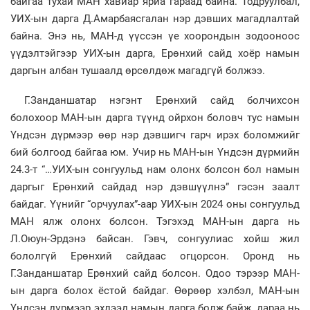
байгаа тухай МАН хавиар яриа гараад байна. Тодруулбал,
УИХ-ын дарга Д.Амарбаясгалан нэр дэвших магадлалтай
байна. Энэ нь, МАН-д үүссэн үе хоорондын зодооноос
үүдэлтэйгээр УИХ-ын дарга, Ерөнхий сайд хоёр намын
даргын албан тушаалд өрсөлдөж магадгүй болжээ.
Г.Занданшатар нэгэнт Ерөнхий сайд болчихсон
болохоор МАН-ын дарга түүнд ойрхон боловч тус намын
Үндсэн дүрмээр өөр нэр дэвшигч гарч ирэх боломжийг
бий болгоод байгаа юм. Учир нь МАН-ын Үндсэн дүрмийн
24.3-т “…УИХ-ын сонгуульд нам олонх болсон бол намын
даргыг Ерөнхий сайдад нэр дэвшүүлнэ” гэсэн заалт
байдаг. Үүнийг “орчуулах”-аар УИХ-ын 2024 оны сонгуульд
МАН ялж олонх болсон. Тэгэхэд МАН-ын дарга нь
Л.Оюун-Эрдэнэ байсан. Гэвч, сонгуулиас хойш жил
бололгүй Ерөнхий сайдаас огцорсон. Оронд нь
Г.Занданшатар Ерөнхий сайд болсон. Одоо тэрээр МАН-
ын дарга болох ёстой байдаг. Өөрөөр хэлбэл, МАН-ын
Үндсэн дүрмээр эхлээд намын дарга болж байж, дараа нь