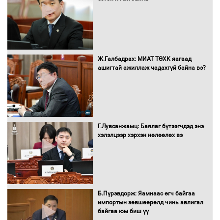
дэмжсэний үр дүнд шатахуун хадгалах
савнууд эхнээсээ ашиглалтад орж
байна
“Цааснаас чөлөөлье” зөвлөлдөх
Ж.Галбадрах: МИАТ ТӨХК яагаад
хэлэлцүүлэг боллоо
ашигтай ажиллаж чадахгүй байна вэ?
"ДЦС-3” ТӨХК-ийн нэн шаардлагатай
Г.Лувсанжамц: Баялаг бүтээгчдэд энэ
“Турбингенератор-5”-ын шинэчлэлийн
хэлэлцээр хэрхэн нөлөөлөх вэ
төсвийг шийдвэрлэхээр болов
УИХ-ын дарга С.Бямбацогт Сутай
хайрхны тэнгэрийг тахих тахилгад
Б.Пүрэвдорж: Яамнаас өгч байгаа
оролцлоо
импортын зөвшөөрөлд чинь авлигал
байгаа юм биш үү