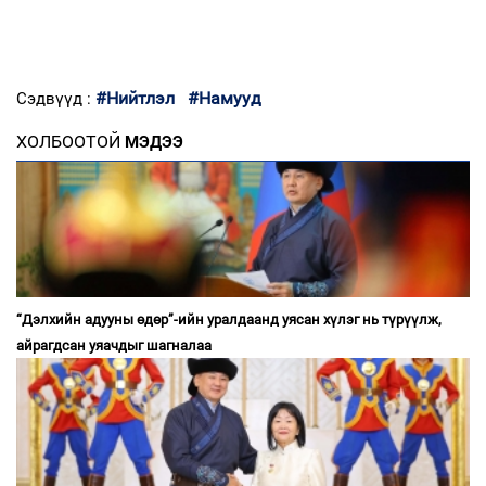
#Нийтлэл
#Намууд
Сэдвүүд :
ХОЛБООТОЙ
МЭДЭЭ
“Дэлхийн адууны өдөр”-ийн уралдаанд уясан хүлэг нь түрүүлж,
айрагдсан уяачдыг шагналаа