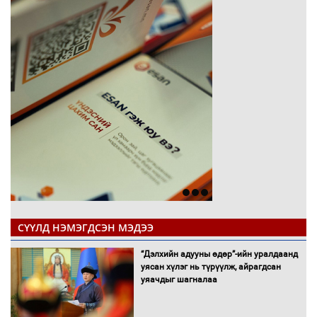
СҮҮЛД НЭМЭГДСЭН МЭДЭЭ
“Дэлхийн адууны өдөр”-ийн уралдаанд
уясан хүлэг нь түрүүлж, айрагдсан
уяачдыг шагналаа