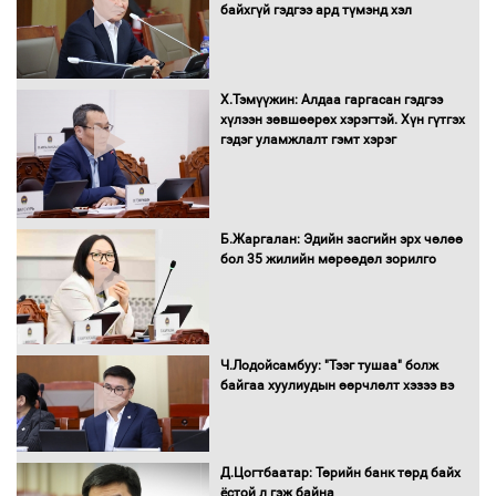
байхгүй гэдгээ ард түмэнд хэл
Багахангай-Хөшигийн хөндий-Эмээлт
Х.Тэмүүжин: Алдаа гаргасан гэдгээ
чиглэлийн төмөр замыг ашиглалтад
хүлээн зөвшөөрөх хэрэгтэй. Хүн гүтгэх
оруулахаар бэлтгэж байна
гэдэг уламжлалт гэмт хэрэг
Сэлэнгэ аймгийн Сүхбаатар суманд 70
МВт-ын хүчин чадалтай ДЦС-ын галыг
Б.Жаргалан: Эдийн засгийн эрх чөлөө
асаалаа
бол 35 жилийн мөрөөдөл зорилго
Д.Энхтуяа: Иргэдийн санал, хүсэлтийг
салбарын бодлого, хууль тогтоомжид
Ч.Лодойсамбуу: "Тээг тушаа" болж
тусган бодит шийдэлд хүргэхийн
байгаа хуулиудын өөрчлөлт хэзээ вэ
төлөө ажиллана
Д.Цогтбаатар: Төрийн банк төрд байх
Засгийн газраас хөнгөлөлттэй зээлээр
ёстой л гэж байна