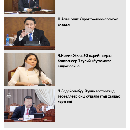
С.Амарсайхан: Иргэдийг хохироосон
ААН-ийн нуугтмал хөрөнгийг
Н.Алтанхуяг: Зураг төслөөс авлигал
битүүмжлэнэ
эхэлдэг
Н.Номтойбаяр: Аймгуудад тулгамдаж
буй асуудлуудыг Засгийн газрын
Ч.Номин:Жилд 2-3 өдрийг амралт
хуралдаанд танилцуулж,
болгосноор 1 хувийн бүтээмжээ
шийдвэрлүүлнэ
алдаж байна
С.Бямбацогт Зүүн Азийн
эрэгтэйчүүдийн волейболын тэмцээнд
оролцож байгаа баг тамирчдад
Ч.Лодойсамбуу: Хууль тогтоогчид
амжилт хүслээ
төсөөллөөр биш судалгаатай хандах
хэрэгтэй
Автобензин, дизель түлшний онцгой
албан татварыг тэглэлээ