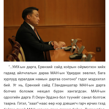
“…УИХ-ын дарга, Ерөнхий сайд хоёрын ойрмогхон хийх
гадаад айлчлалын дараа МАН-ын Удирдах зөвлөл, Бага
хурлууд хуралдаж намын даргаа сонгоно” гэдэг мэдээлэл
бий. Уг нь, Ерөнхий сайд Г.Занданшатар МАН-ын дарга
болчих боломж нөхцөл бүрэн хангагдсан. МАН-ын
одоогийн дарга Л.Оюун-Эрдэнэ бол түүнийг санал болгож
таарна. Гэтэл, “заал”-наас өөр нэр дэвшигч гарч ирчих гээд