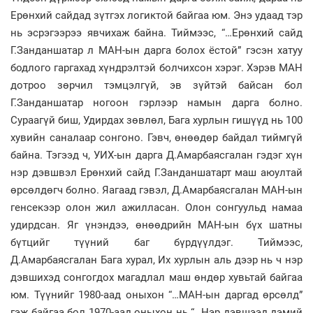
Ерөнхий сайдад зүтгэх логиктой байгаа юм. Энэ удаад тэр
нь эсрэгээрээ явчихаж байна. Тиймээс, “…Ерөнхий сайд
Г.Занданшатар л МАН-ын дарга болох ёстой” гэсэн хатуу
бодлого гаргахад хүндрэлтэй болчихсон хэрэг. Хэрэв МАН
дотроо зөрчил тэмцэлгүй, эв зүйтэй байсан бол
Г.Занданшатар ногоон гэрлээр намын дарга болно.
Сураагүй биш, Удирдах зөвлөл, Бага хурлын гишүүд нь 100
хувийн саналаар сонгоно. Гэвч, өнөөдөр байдал тиймгүй
байна. Тэгээд ч, УИХ-ын дарга Д.Амарбаясгалан гэдэг хүн
нэр дэвшвэл Ерөнхий сайд Г.Занданшатарт маш аюултай
өрсөлдөгч болно. Яагаад гэвэл, Д.Амарбаясгалан МАН-ын
генсекээр олон жил ажилласан. Олон сонгуульд намаа
удирдсан. Яг үнэндээ, өнөөдрийн МАН-ын бүх шатны
бүтцийг түүний баг бүрдүүлдэг. Тиймээс,
Д.Амарбаясгалан Бага хурал, Их хурлын аль дээр нь ч нэр
дэвшихэд сонгогдох магадлал маш өндөр хувьтай байгаа
юм. Түүнийг 1980-аад оныхон “…МАН-ын даргад өрсөлд”
гэж байгаа бол 1970-аад оныхон нь “…Нэр дэвшээд дэмий