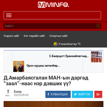
Toggle
navigation
Үндсэн сайт
Улс төрийн сайт
Спортын сайт
o
Улаанбаатар
C
С.Баярцогт Ерөнхийлөгчид...
Орон сууцны хөтөлбөр...
Д.Амарбаясгалан МАН-ын даргад
“заал”-наас нэр дэвших үү?
Баяр
ХУВААЛЦАХ
ЖИРГЭХ
2025-09-03