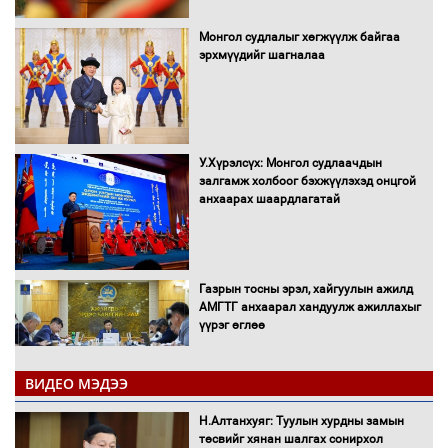
Монгол судлалыг хөгжүүлж байгаа
эрхмүүдийг шагналаа
У.Хүрэлсүх: Монгол судлаачдын
залгамж холбоог бэхжүүлэхэд онцгой
анхаарах шаардлагатай
Газрын тосны эрэл, хайгуулын ажилд
АМГТГ анхаарал хандуулж ажиллахыг
үүрэг өглөө
ВИДЕО МЭДЭЭ
Н.Номтойбаяр: Орон нутаг хөгжихөд
чөдөр болж буй хууль, эрхзүйн орчныг
Н.Алтанхуяг: Туулын хурдны замын
шинэчилнэ
төсвийг хянан шалгах сонирхол