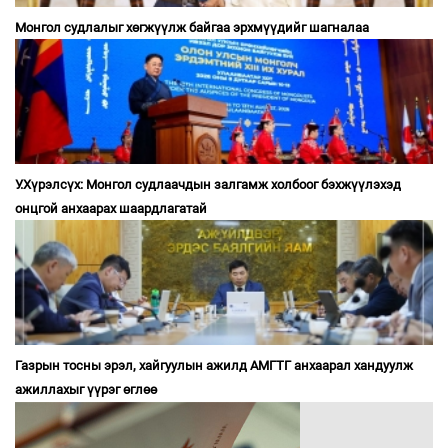
Монгол судлалыг хөгжүүлж байгаа эрхмүүдийг шагналаа
У.Хүрэлсүх: Монгол судлаачдын залгамж холбоог бэхжүүлэхэд
онцгой анхаарах шаардлагатай
Газрын тосны эрэл, хайгуулын ажилд АМГТГ анхаарал хандуулж
ажиллахыг үүрэг өглөө