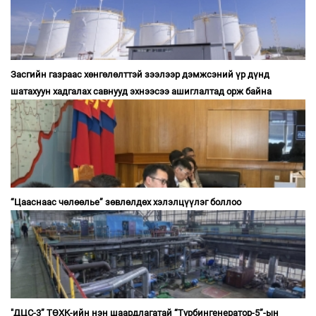
Засгийн газраас хөнгөлөлттэй зээлээр дэмжсэний үр дүнд
шатахуун хадгалах савнууд эхнээсээ ашиглалтад орж байна
“Цааснаас чөлөөлье” зөвлөлдөх хэлэлцүүлэг боллоо
"ДЦС-3” ТӨХК-ийн нэн шаардлагатай “Турбингенератор-5”-ын