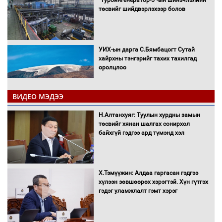
төсвийг шийдвэрлэхээр болов
УИХ-ын дарга С.Бямбацогт Сутай
хайрхны тэнгэрийг тахих тахилгад
оролцлоо
ВИДЕО МЭДЭЭ
С.Амарсайхан: Иргэдийг хохироосон
Н.Алтанхуяг: Туулын хурдны замын
ААН-ийн нуугтмал хөрөнгийг
төсвийг хянан шалгах сонирхол
битүүмжлэнэ
байхгүй гэдгээ ард түмэнд хэл
Х.Тэмүүжин: Алдаа гаргасан гэдгээ
Н.Номтойбаяр: Аймгуудад тулгамдаж
хүлээн зөвшөөрөх хэрэгтэй. Хүн гүтгэх
буй асуудлуудыг Засгийн газрын
гэдэг уламжлалт гэмт хэрэг
хуралдаанд танилцуулж,
шийдвэрлүүлнэ