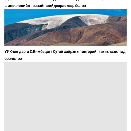
шинэчлэлийн төсвийг шийдвэрлэхээр болов
УИХ-ын дарга С.Бямбацогт Сутай хайрхны тэнгэрийг тахих тахилгад
оролцлоо