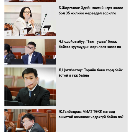
С.Бямбацогт Зүүн Азийн
Б.Жаргалан: Эдийн засгийн эрх чөлөө
эрэгтэйчүүдийн волейболын тэмцээнд
бол 35 жилийн мөрөөдөл зорилго
оролцож байгаа баг тамирчдад
амжилт хүслээ
Ч.Лодойсамбуу: "Тээг тушаа" болж
байгаа хуулиудын өөрчлөлт хэзээ вэ
Автобензин, дизель түлшний онцгой
албан татварыг тэглэлээ
Д.Цогтбаатар: Төрийн банк төрд байх
ёстой л гэж байна
Санхүүгийн хэмнэлтийн горимд эрүүл
мэндийн салбар хамаарахгүй
Ж.Галбадрах: МИАТ ТӨХК яагаад
ашигтай ажиллаж чадахгүй байна вэ?
Нөөцийн махны худалдаа,
борлуулалтыг нээлттэй ил тод
болгоно