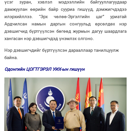
үсэг зуран, хэвлэл мэдээллийн байгууллагуудаар
дамжуулан өөрийн байр сууриа гишүүд, дэмжигчдэдээ
илэрхийллээ. “Эрх чөлөө-Эргэлтийн цаг” уриатай
Ардчилсан намын даргын сонгуульд өрсөлдөх нэр
дэвшигчид бүртгүүлсэн бөгөөд журмын дагуу шаардлага
хангасан нэр дэвшигчдэд үнэмлэх олгоно.
Нэр дэвшигчдийг бүртгүүлсэн дарааллаар танилцуулж
байна.
Одонгийн ЦОГТГЭРЭЛ УИХ-ын гишүүн