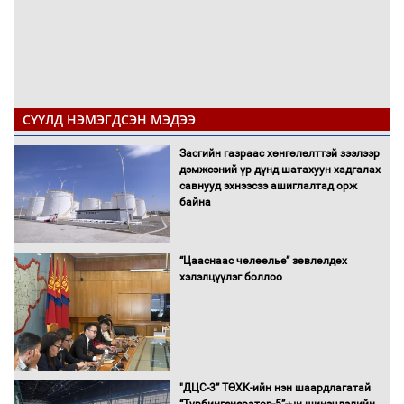
СҮҮЛД НЭМЭГДСЭН МЭДЭЭ
Засгийн газраас хөнгөлөлттэй зээлээр
дэмжсэний үр дүнд шатахуун хадгалах
савнууд эхнээсээ ашиглалтад орж
байна
“Цааснаас чөлөөлье” зөвлөлдөх
хэлэлцүүлэг боллоо
"ДЦС-3” ТӨХК-ийн нэн шаардлагатай
“Турбингенератор-5”-ын шинэчлэлийн