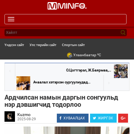
Toggle
navigation
Үндсэн сайт
Улс төрийн сайт
Спортын сайт
o
Улаанбаатар
C
О.Цогтгэрэл, Ж.Баярмаа,...
Ачаалал хэтэрсэн сургуулиудад...
Ардчилсан намын даргын сонгуульд
нэр дэвшигчид тодорлоо
Kuzmo
ХУВААЛЦАХ
ЖИРГЭХ
2025-08-29