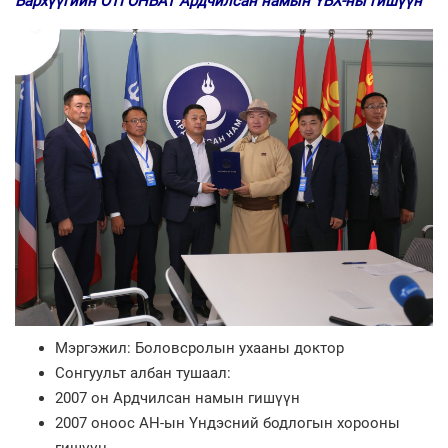
Бархүүгийн ОТГОНБАТ Ардчилсан намын ҮБХ-ны гишүүн
Мэргэжил: Боловсролын ухааны доктор
Сонгуульт албан тушаал:
2007 он Ардчилсан намын гишүүн
2007 оноос АН-ын Үндэсний бодлогын хорооны