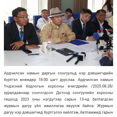
Ардчилсан намын даргын сонгуульд нэр дэвшигчдийн
бүртгэл өнөөдөр 18:00 цагт дууслаа. Ардчилсан намын
Үндэсний бодлогын хорооны өчигдрийн /2025.08.28/
хуралдаанаар сонгогдсон Дотоод сонгуулийн хорооны
гишүүд 2023 оны нэгдүгээр сарын 13-нд батлагдсан
журмын дагуу үйл ажиллагаа явуулж байна. Журмын
дагуу нэр дэвшигчид бүртгэлээ хийлгэж, батламжид гарын