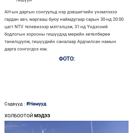
гишүүн
АН-ын даргын сонгуульд нэр дэвшигчийн үнэмлэхээ
гардан авч, маргааш буюу наймдугаар сарын 30-нд 20:00
цагт NTV телевизээр мэтгэлцэж, 31-нд Үндэсний
бодлогын хорооны гишүүдэд мөрийн хөтөлбөрөө
танилцуулж, гишүүдийн саналаар Ардчилсан намын
дарга сонгогдох юм.
ФОТО:
#Намууд
Сэдвүүд :
ХОЛБООТОЙ
МЭДЭЭ