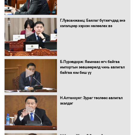
Г.Лувсанжамц: Баялаг бүтээгчдэд энэ
Монгол Улс “COP17”-д “Тал хээрийн
хэлэлцээр хэрхэн нөлөөлөх вэ
төлөвлөгөө”-гөө танилцуулна
16 төрлийн эмийг нэг эх үүсвэрээс
худалдан авах журмыг баталлаа
Б.Пүрэвдорж: Яамнаас өгч байгаа
импортын зөвшөөрөлд чинь авлигал
байгаа юм биш үү
Бүх шатанд хэмнэлтийн горимд
шилжиж, найр наадам, зөвлөгөөн,
Н.Алтанхуяг: Зураг төслөөс авлигал
гадаад томилолтыг хориглолоо
эхэлдэг
Сайд нар төсвөө хэрхэн зарцуулах вэ?