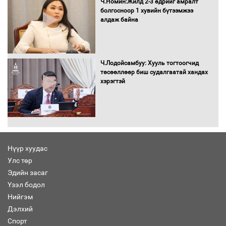
Ч.Номин:Жилд 2-3 өдрийг амралт
болгосноор 1 хувийн бүтээмжээ
алдаж байна
Засгийн газрын ээлжит хуралдаан
болж байна
Ч.Лодойсамбуу: Хууль тогтоогчид
төсөөллөөр биш судалгаатай хандах
хэрэгтэй
Автомашинд улсын дугаарын тэгш,
сондгойгоор шатахуун олгоно
Нүүр хуудас
Улс төр
Бага орлоготой иргэдийн орлогод
Эдийн засаг
татвар ногдуулахгүй байх эрх зүйн
Үзэл бодол
орчныг бүрдүүллээ
Нийгэм
Дэлхий
Спорт