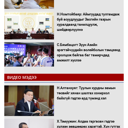
Н.Номтойбаяр: Аймгуудад тулгамдаж
буй асуудлуудыг Засгийн газрын
хуралдаанд танилцуулж,
шийдвэрлүүлнэ
С.Бямбацогт Зүүн Азийн
эрэгтэйчүүдийн волейболын тэмцээнд
оролцож байгаа баг тамирчдад
амжилт хүслээ
ВИДЕО МЭДЭЭ
Автобензин, дизель түлшний онцгой
Н.Алтанхуяг: Туулын хурдны замын
албан татварыг тэглэлээ
төсвийг хянан шалгах сонирхол
байхгүй гэдгээ ард түмэнд хэл
Х.Тэмүүжин: Алдаа гаргасан гэдгээ
Санхүүгийн хэмнэлтийн горимд эрүүл
хүлээн зөвшөөрөх хэрэгтэй. Хүн гүтгэх
мэндийн салбар хамаарахгүй