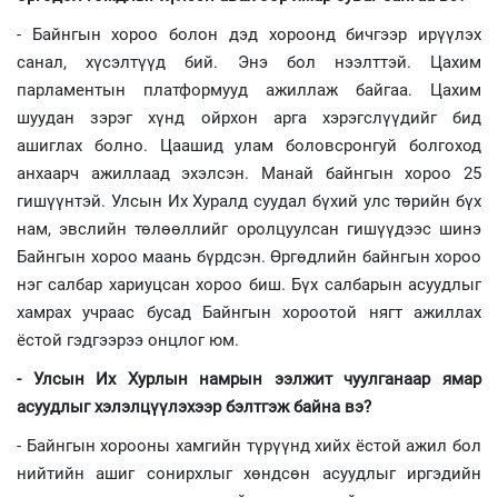
- Байнгын хороо болон дэд хороонд бичгээр ирүүлэх
санал, хүсэлтүүд бий. Энэ бол нээлттэй. Цахим
парламентын платформууд ажиллаж байгаа. Цахим
шуудан зэрэг хүнд ойрхон арга хэрэгслүүдийг бид
ашиглах болно. Цаашид улам боловсронгуй болгоход
анхаарч ажиллаад эхэлсэн. Манай байнгын хороо 25
гишүүнтэй. Улсын Их Хуралд суудал бүхий улс төрийн бүх
нам, эвслийн төлөөллийг оролцуулсан гишүүдээс шинэ
Байнгын хороо маань бүрдсэн. Өргөдлийн байнгын хороо
нэг салбар хариуцсан хороо биш. Бүх салбарын асуудлыг
хамрах учраас бусад Байнгын хороотой нягт ажиллах
ёстой гэдгээрээ онцлог юм.
- Улсын Их Хурлын намрын ээлжит чуулганаар ямар
асуудлыг хэлэлцүүлэхээр бэлтгэж байна вэ?
- Байнгын хорооны хамгийн түрүүнд хийх ёстой ажил бол
нийтийн ашиг сонирхлыг хөндсөн асуудлыг иргэдийн