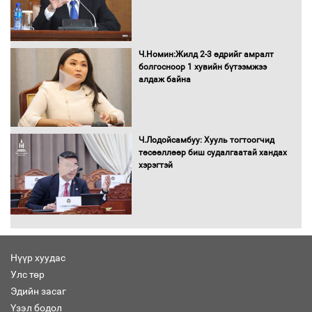
Бага орлоготой иргэдийн орлогод
татвар ногдуулахгүй байх эрх зүйн
орчныг бүрдүүллээ
Ч.Номин:Жилд 2-3 өдрийг амралт
болгосноор 1 хувийн бүтээмжээ
алдаж байна
Хөшөө бүтсэн түүхийг өгүүлэх 7
баримт
Ч.Лодойсамбуу: Хууль тогтоогчид
төсөөллөөр биш судалгаатай хандах
хэрэгтэй
Хөвсгөл нуурын лусыг тахих төрийн
тахилгын ёслол боллоо
Нүүр хуудас
Улс төр
“Хар жагсаалт”-ын асуудлыг цэгцлэх
Эдийн засаг
чиглэлээр Монголбанкны удирдлагад
30 хоногийн хугацаатай үүрэг өглөө
Үзэл бодол