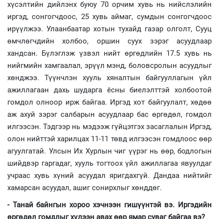
хүсэлтийн дийлэнх буюу 70 орчим хувь нь нийслэлийн
иргэд, сонгогчдоос, 25 хувь аймаг, сумдын сонгогчдоос
ирүүлжээ. Улаанбаатар хотын тухайд газар олголт, Сууц
өмчлөгчдийн холбоо, оршин суух зэрэг асуудлаар
хандсан. Бүлэглэж үзвэл нийт өргөдлийн 17.5 хувь нь
нийгмийн хамгаалал, эрүүл мэнд, боловсролын асуудлыг
хөнджээ. Түүнчлэн хууль хяналтын байгууллагын үйл
ажиллагаан дахь шударга ёсны биелэлттэй холбоотой
гомдол олноор ирж байгаа. Иргэд хот байгуулалт, хөдөө
аж ахуй зэрэг салбарын асуудлаар бас өргөдөл, гомдол
илгээсэн. Тэдгээр нь мэдээж гүйцэтгэх засаглалын Иргэд,
олон нийттэй харилцах 11-11 төвд илгээсэн гомдлоос өөр
агуулгатай. Улсын Их Хурлын чиг үүрэг нь өөр, бодлогын
шийдвэр гаргадаг, хууль тогтоох үйл ажиллагаа явуулдаг
учраас хувь хүний асуудал яригдахгүй. Дандаа нийтийг
хамарсан асуудал, ашиг сонирхлыг хөнддөг.
- Танай байнгын хороо хэчнээн гишүүнтэй вэ. Иргэдийн
өргөдөл гомдлыг хүлээн авах өөр ямар суваг байгаа вэ?