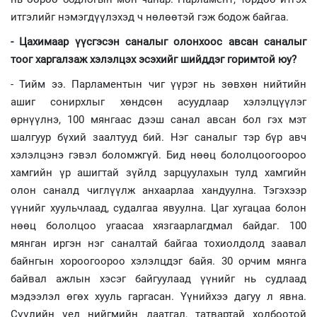
итгэлийг нэмэгдүүлэхэд ч нөлөөтэй гэж бодож байгаа.
- Цахимаар үүсгэсэн саналыг олонхоос авсан саналыг
тоог харгалзаж хэлэлцэх эсэхийг шийддэг горимтой юу?
- Тийм ээ. Парламентын чиг үүрэг нь зөвхөн нийтийн
ашиг сонирхлыг хөндсөн асуудлаар хэлэлцүүлэг
өрнүүлнэ, 100 мянгаас дээш санал авсан бол гэх мэт
шалгуур бүхий заалтууд бий. Нэг саналыг тэр бүр авч
хэлэлцэнэ гэвэл боломжгүй. Бид нөөц бололцоогоороо
хамгийн үр ашигтай зүйлд зарцуулахын тулд хамгийн
олон саналд чиглүүлж анхаарлаа хандуулна. Тэгэхээр
үүнийг хуульчлаад, судалгаа явуулна. Цаг хугацаа болон
нөөц бололцоо угаасаа хязгаарлагдмал байдаг. 100
мянган иргэн нэг саналтай байгаа тохиолдолд заавал
байнгын хороогоороо хэлэлцдэг байя. 30 орчим мянга
байвал ажлын хэсэг байгуулаад үүнийг нь судлаад
мэдээлэл өгөх хууль гаргасан. Үүнийхээ дагуу л явна.
Сүүлийн үед нийгмийн даатгал, татвартай холбоотой