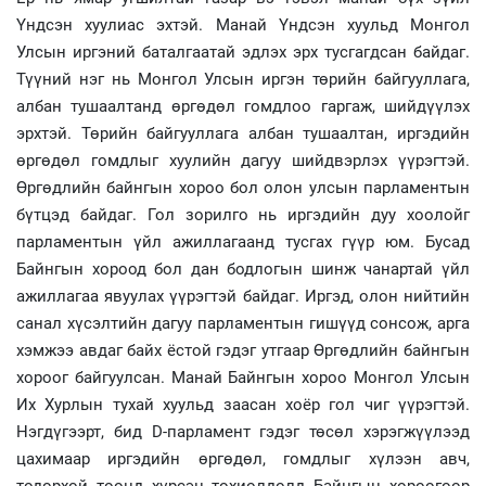
Үндсэн хуулиас эхтэй. Манай Үндсэн хуульд Монгол
Улсын иргэний баталгаатай эдлэх эрх тусгагдсан байдаг.
Түүний нэг нь Монгол Улсын иргэн төрийн байгууллага,
албан тушаалтанд өргөдөл гомдлоо гаргаж, шийдүүлэх
эрхтэй. Төрийн байгууллага албан тушаалтан, иргэдийн
өргөдөл гомдлыг хуулийн дагуу шийдвэрлэх үүрэгтэй.
Өргөдлийн байнгын хороо бол олон улсын парламентын
бүтцэд байдаг. Гол зорилго нь иргэдийн дуу хоолойг
парламентын үйл ажиллагаанд тусгах гүүр юм. Бусад
Байнгын хороод бол дан бодлогын шинж чанартай үйл
ажиллагаа явуулах үүрэгтэй байдаг. Иргэд, олон нийтийн
санал хүсэлтийн дагуу парламентын гишүүд сонсож, арга
хэмжээ авдаг байх ёстой гэдэг утгаар Өргөдлийн байнгын
хороог байгуулсан. Манай Байнгын хороо Монгол Улсын
Их Хурлын тухай хуульд заасан хоёр гол чиг үүрэгтэй.
Нэгдүгээрт, бид D-парламент гэдэг төсөл хэрэгжүүлээд
цахимаар иргэдийн өргөдөл, гомдлыг хүлээн авч,