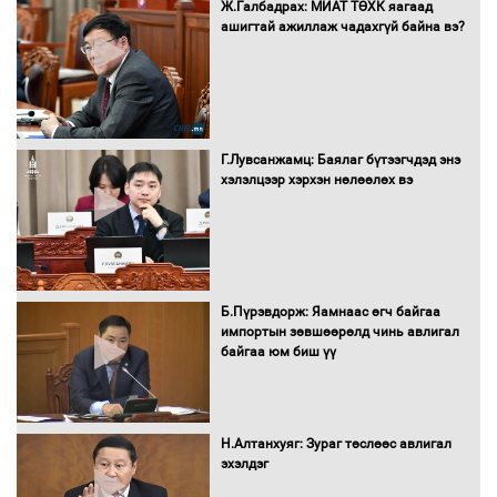
Бүх шатанд хэмнэлтийн горимд
Ж.Галбадрах: МИАТ ТӨХК яагаад
шилжиж, найр наадам, зөвлөгөөн,
ашигтай ажиллаж чадахгүй байна вэ?
гадаад томилолтыг хориглолоо
Сайд нар төсвөө хэрхэн зарцуулах вэ?
Г.Лувсанжамц: Баялаг бүтээгчдэд энэ
хэлэлцээр хэрхэн нөлөөлөх вэ
Засгийн газрын ээлжит хуралдаан
болж байна
Б.Пүрэвдорж: Яамнаас өгч байгаа
импортын зөвшөөрөлд чинь авлигал
байгаа юм биш үү
Автомашинд улсын дугаарын тэгш,
сондгойгоор шатахуун олгоно
Н.Алтанхуяг: Зураг төслөөс авлигал
эхэлдэг