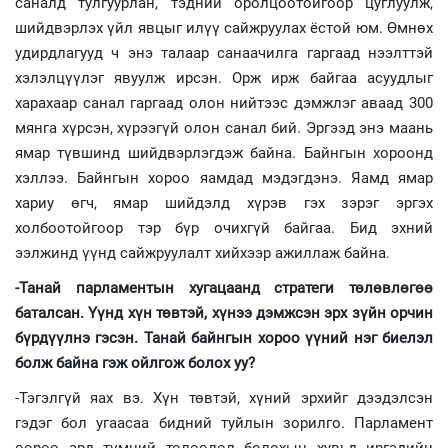
саналд тулгуурлан, тэдний оролцоотойгоор цуглуулж,
шийдвэрлэх үйл явцыг илүү сайжруулах ёстой юм. Өмнөх
удирдлагууд ч энэ талаар санаачилга гаргаад нээлттэй
хэлэлцүүлэг явуулж ирсэн. Орж ирж байгаа асуудлыг
харахаар санал гаргаад олон нийтээс дэмжлэг аваад 300
мянга хүрсэн, хүрээгүй олон санал бий. Эргээд энэ маань
ямар түвшинд шийдвэрлэгдэж байна. Байнгын хороонд
хэллээ. Байнгын хороо яамдад мэдэгдэнэ. Яамд ямар
хариу өгч, ямар шийдэлд хүрэв гэх зэрэг эргэх
холбоотойгоор тэр бүр очихгүй байгаа. Бид эхний
ээлжинд үүнд сайжруулалт хийхээр ажиллаж байна.
-Танай парламентын хугацаанд стратеги төлөвлөгөө
баталсан. Үүнд хүн төвтэй, хүнээ дэмжсэн эрх зүйн орчин
бүрдүүлнэ гэсэн. Танай байнгын хороо үүний нэг биелэл
болж байна гэж ойлгож болох уу?
-Тэгэлгүй яах вэ. Хүн төвтэй, хүний эрхийг дээдэлсэн
гэдэг бол угаасаа бидний туйлын зорилго. Парламент