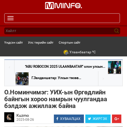
Toggle
navigation
Үндсэн сайт
Улс төрийн сайт
Спортын сайт
o
Улаанбаатар
C
“ABU ROBOCON 2025 ULAANBAATAR” олон улсын...
Г.Занданшатар: Улсын төсөв...
О.Номинчимэг: УИХ-ын Өргөдлийн
байнгын хороо намрын чуулгандаа
бэлдэж ажиллаж байна
Kuzmo
ХУВААЛЦАХ
ЖИРГЭХ
2025-08-26