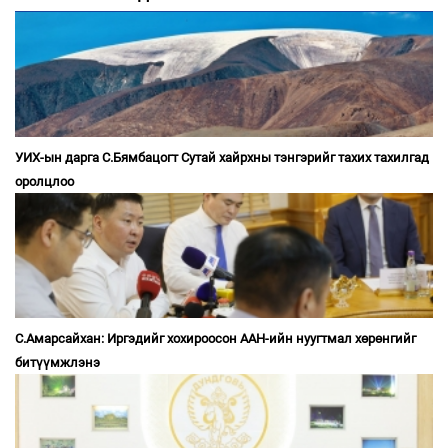
УИХ-ын дарга С.Бямбацогт Сутай хайрхны тэнгэрийг тахих тахилгад
оролцлоо
С.Амарсайхан: Иргэдийг хохироосон ААН-ийн нуугтмал хөрөнгийг
битүүмжлэнэ