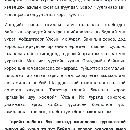
тодорхой тоонд хүрсэн тохиолдолд Байнгын хороогоор
хэлэлцэж, ажлын хэсэг байгуулдаг. Эсвэл чуулганаар авч
хэлэлцэх зохицуулалтыг хэрэгжүүлнэ.
Иргэдийн санал гомдлыг авч хэлэлцээд холбогдох
Байнгын хороодтой хамтран шийдвэрлэх нь бидний чиг
үүрэг. Хоёрдугаарт, Улсын Их Хурал, Байнгын хороо, дэд
хороодод ирүүлсэн иргэдийн өргөдөл, гомдлыг судалж,
шаардлагатай тохиолдолд тодорхой арга хэмжээ авах чиг
үүрэгтэй. Мөн чиг үүргийн хувьд Өргөдлийн байнгын
хороо шинж чанараасаа хамаараад гүйцэтгэх засаглалын
шийдвэр гаргалтад хариу өгсөн, хариу өгөх мэдээллийг
авч ажиллах нь бий. Шаардлагатай тохиолдолд нээлттэй
сонсгол явуулна. Тэгэхээр манай Байнгын хороо
иргэдийн дуу хоолойг Улсын Их Хуралд сонсгож,
уламжлах, эргэх холбоо үүсгэсэн бодлогын үйл
ажиллагааг голчлон, холбох гүүр болж ажиллах юм.
- Төрийн албаны бүх шатанд ажилласан туршлагатай
гишүүний хувьд та тус Байнгын хороог ахлахдаа ямар