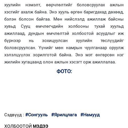
хуулийн нэмэлт, өөрчлөлтийг боловсруулах ажлын
хэсгийг ахалж байна. Энэ хууль өргөн баригдахад дөхөөд,
бэлэн болсон байгаа. Мөн нийслэлд ажиллаж байсны
хувьд Сууц өмчлөгчдийн холбооны тухай хуульд
ажиллаад, дундын өмчлөлтэй холбоотой асуудлыг иж
бүрнээр нь зохицуулсан хуулийн төслүүдийг
боловсруулсан. Үүнийг мөн намрын чуулганаар оруулж
хэлэлцүүлэх зорилготой байна. Энэ мэт өнгөрсөн нэг
жилийн хугацаанд олон ажлын хэсэгт орж ажиллалаа.
ФОТО:
#Сонгууль
#Ярилцлага
#Намууд
Сэдвүүд :
ХОЛБООТОЙ
МЭДЭЭ