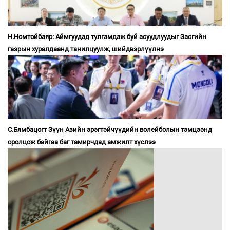
Н.Номтойбаяр: Аймгуудад тулгамдаж буй асуудлуудыг Засгийн
газрын хуралдаанд танилцуулж, шийдвэрлүүлнэ
С.Бямбацогт Зүүн Азийн эрэгтэйчүүдийн волейболын тэмцээнд
оролцож байгаа баг тамирчдад амжилт хүслээ