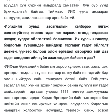
асуудал хүн бүрийн амьдралд хамаатай. Хүн бүр үүнд
бухимдалтай байгаа. Тиймээс УИХ үүнд анхаарал
хандуулж, ажиллахаас өөр арга байхгүй.
-Иргэдийн хувьд засаглалын хэлбэрээ ялгаж
салгахгүйгээр, төрөөс гэдэг нэг нэршил өгөөд тэндээсээ
нэхдэг, хүсдэг ойлголттой болчихсон. Их хурлын гишүүд
бодлогын түвшиндээ шийдвэр гаргадаг гэдэг ойлголт
цөөхөн, үүнээс болоод олон өргөдөл овоорчих вий дээ
гэдэг хөндлөнгийн зүйл ажиглагдаж байсан л даа?
-УИХ-ын Өргөдлийн байнгын хороо хүлээж авах, хэлэлцэх,
өргөдөл гомдлын хүрээ хязгаар нь юу байх вэ гэдгийг бид
олон нийтдээ сайн таниулах ёстой байх. Гүйцэтгэх
засаглал бол хүний эрхийг зөрчиж байна уу, үгүй юу гэдэг
шийдвэрийг гаргадаг учраас 1111 төвөөр дамжуулаад
олон өргөдөл ирдэг. Харин Өргөдлийн байнгын хороо бол
нийтийн ашиг сонирхлыг хөндсөн асуудлаар бодлогын
чанартай холбоотой асуудалд төвлөрч байж, эсвэл