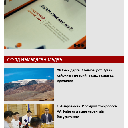
СҮҮЛД НЭМЭГДСЭН МЭДЭЭ
УИХ-ын дарга С.Бямбацогт Сутай
хайрхны тэнгэрийг тахих тахилгад
оролцлоо
С.Амарсайхан: Иргэдийг хохироосон
ААН-ийн нуугтмал хөрөнгийг
битүүмжлэнэ