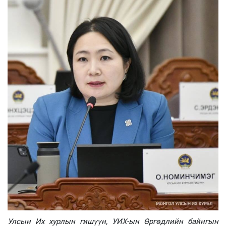
Улсын Их хурлын гишүүн, УИХ-ын Өргөдлийн байнгын