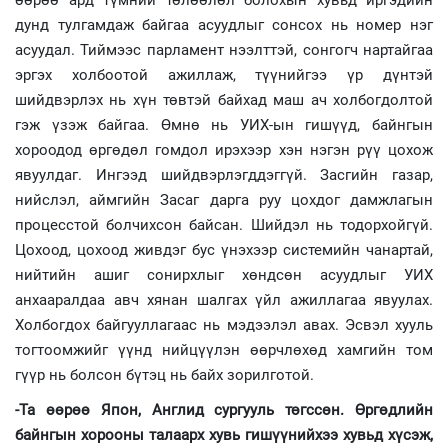
өөрөө ард түмний төлөөлөл болохын хувьд иргэдийн
дунд тулгамдаж байгаа асуудлыг сонсох нь номер нэг
асуудал. Тиймээс парламент нээлттэй, сонгогч нартайгаа
эргэх холбоотой ажиллаж, түүнийгээ үр дүнтэй
шийдвэрлэх нь хүн төвтэй байхад маш ач холбогдолтой
гэж үзэж байгаа. Өмнө нь УИХ-ын гишүүд, байнгын
хороодод өргөдөл гомдол ирэхээр хэн нэгэн рүү цохож
явуулдаг. Ингээд шийдвэрлэгддэггүй. Засгийн газар,
нийслэл, аймгийн Засаг дарга руу цохдог дамжлагын
процесстой болчихсон байсан. Шийдэл нь тодорхойгүй.
Цохоод, цохоод живдэг бус үнэхээр системийн чанартай,
нийтийн ашиг сонирхлыг хөндсөн асуудлыг УИХ
анхааралдаа авч хянан шалгах үйл ажиллагаа явуулах.
Холбогдох байгууллагаас нь мэдээлэл авах. Эсвэл хууль
тогтоомжийг үүнд нийцүүлэн өөрчлөхөд хамгийн том
гүүр нь болсон бүтэц нь байх зорилготой.
-Та өөрөө Япон, Англид сургууль төгссөн. Өргөдлийн
байнгын хорооны талаарх хувь гишүүнийхээ хувьд хүсэж,