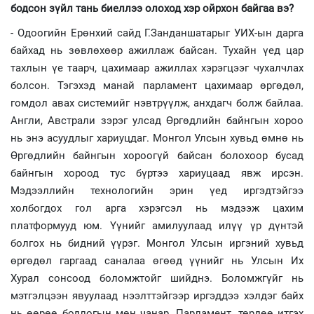
бодсон зүйл тань биеллээ олоход хэр ойрхон байгаа вэ?
- Одоогийн Ерөнхий сайд Г.Занданшатарыг УИХ-ын дарга
байхад нь зөвлөхөөр ажиллаж байсан. Тухайн үед цар
тахлын үе таарч, цахимаар ажиллах хэрэгцээг чухалчлах
болсон. Тэгэхэд манай парламент цахимаар өргөдөл,
гомдол авах системийг нэвтрүүлж, анхдагч болж байлаа.
Англи, Австрали зэрэг улсад Өргөдлийн байнгын хороо
нь энэ асуудлыг хариуцдаг. Монгол Улсын хувьд өмнө нь
Өргөдлийн байнгын хороогүй байсан болохоор бусад
байнгын хороод тус бүртээ хариуцаад явж ирсэн.
Мэдээллийн технологийн эрин үед иргэдтэйгээ
холбогдох гол арга хэрэгсэл нь мэдээж цахим
платформууд юм. Үүнийг амилуулаад илүү үр дүнтэй
болгох нь бидний үүрэг. Монгол Улсын иргэний хувьд
өргөдөл гаргаад саналаа өгөөд үүнийг нь Улсын Их
Хурал сонсоод боломжтойг шийднэ. Боломжгүйг нь
мэтгэлцээн явуулаад нээлттэйгээр иргэддээ хэлдэг байх
нь өөрөө бодлогын мөн чанар. Парламент, төрдөө итгэх