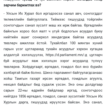
зарчим баримтлах вэ?
- Улсын Их Хурал бол иргэдээсээ санал авч, сонгогддог
төлөөллийн байгууллага. Тиймээс гишүүдэд тойргийн
сонгогчдын санал хүсэлт маш их ирж байгаа. Өргөдлийн
байнгын хороо бол яалт ч үгүй бодлогын асуудал буюу
нийтийн ашиг сонирхол хөндөгдөж байгаа асуудалд
төвлөрч ажиллах ёстой. Тухайлбал 100 мянган хүний
гарын үсэг цугларахад тухайн асуудлыг хэрхэн хугацаа
алдалгүй хэлэлцүүлэх, https://d.parliament.mn/-д цугларч
буй асуудлыг яаж хэлэлцэх зэрэг асуудалд түлхүү
төвлөрнө. Хоёрдугаарт, өргөдөл, гомдол бол янз бүрийн
хэлбэртэй байж болно. Шинэ парламент байгуулагдсанаас
хойш Тамгын газарт ирсэн өргөдөл, гомдлын агуулга,
нөхцөл байдлыг бид судалж үзсэн. Энэ оны долдугаар
сарын 22-ны өдрийн байдлаар иргэд, сонгогчдоос
нийтдээ 1856 өргөдөл, гомдол, санал хүсэлтийг Улсын Их
Хурлын дарга, гишүүдэд ирүүлсэн байсан. Энэ санал,