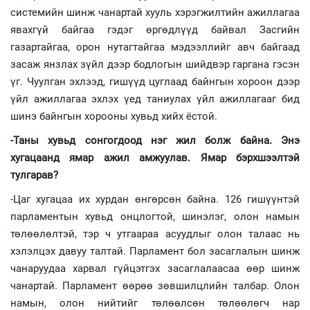
системийн шинж чанартай хууль хэрэгжилтийн ажиллагаа
явахгүй байгаа гэдэг өргөдлүүд байвал Засгийн
газартайгаа, орон нутагтайгаа мэдээллийг авч байгаад
засаж янзлах зүйл дээр бодлогын шийдвэр гаргана гэсэн
үг. Чуулган эхлээд, гишүүд цуглаад байнгын хороон дээр
үйл ажиллагаа эхлэх үед таниулах үйл ажиллагааг бид
шинэ байнгын хорооны хувьд хийх ёстой.
-Таны хувьд сонгогдоод нэг жил болж байна. Энэ
хугацаанд ямар ажил амжуулав. Ямар бэрхшээлтэй
тулгарав?
-Цаг хугацаа их хурдан өнгөрсөн байна. 126 гишүүнтэй
парламентын хувьд онцлогтой, шинэлэг, олон намын
төлөөлөлтэй, тэр ч утгаараа асуудлыг олон талаас нь
хэлэлцэх давуу талтай. Парламент бол засаглалын шинж
чанаруудаа харвал гүйцэтгэх засаглалаасаа өөр шинж
чанартай. Парламент өөрөө зөвшилцлийн талбар. Олон
намын, олон нийтийг төлөөлсөн төлөөлөгч нар