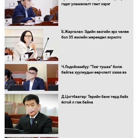
гэдэг уламжлалт гэмт хэрэг
Нөөцийн махны худалдаа,
Б.Жаргалан: Эдийн засгийн эрх чөлөө
борлуулалтыг нээлттэй ил тод
бол 35 жилийн мөрөөдөл зорилго
болгоно
Монгол Улс “COP17”-д “Тал хээрийн
Ч.Лодойсамбуу: "Тээг тушаа" болж
төлөвлөгөө”-гөө танилцуулна
байгаа хуулиудын өөрчлөлт хэзээ вэ
Д.Цогтбаатар: Төрийн банк төрд байх
ёстой л гэж байна
16 төрлийн эмийг нэг эх үүсвэрээс
худалдан авах журмыг баталлаа