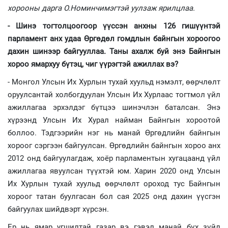
хорооны дарга О.Номинчимэгтэй уулзаж ярилцлаа.
- Шинэ тогтолцоогоор үүссэн анхны 126 гишүүнтэй
парламент анх удаа Өргөдөл гомдлын байнгын хороогоо
дахин шинээр байгууллаа. Таны ахалж буй энэ Байнгын
хороо ямархуу бүтэц, чиг үүрэгтэй ажиллах вэ?
- Монгол Улсын Их Хурлын тухай хуульд нэмэлт, өөрчлөлт
оруулсантай холбогдуулан Улсын Их Хурлаас тогтмол үйл
ажиллагаа эрхэлдэг бүтцээ шинэчлэн баталсан. Энэ
хүрээнд Улсын Их Хурал найман Байнгын хороотой
боллоо. Тэдгээрийн нэг нь манай Өргөдлийн байнгын
хороог сэргээн байгуулсан. Өргөдлийн байнгын хороо анх
2012 онд байгуулагдаж, хоёр парламентын хугацаанд үйл
ажиллагаа явуулсан түүхтэй юм. Харин 2020 онд Улсын
Их Хурлын тухай хуульд өөрчлөлт ороход тус Байнгын
хороог татан буулгасан бол сая 2025 онд дахин үүсгэн
байгуулах шийдвэрт хүрсэн.
Ер нь ямар угшилтай газар вэ гэвэл манай бүх зүйл