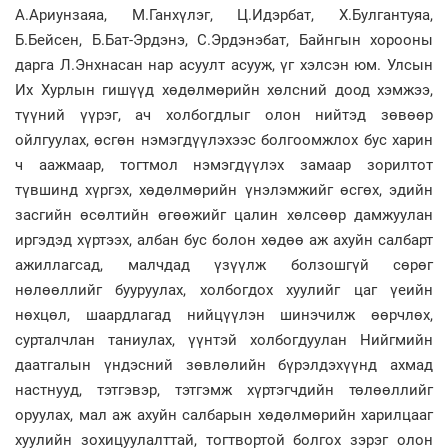
А.Ариунзаяа, М.Ганхүлэг, Ц.Идэрбат, Х.Булгантуяа,
Б.Бейсен, Б.Бат-Эрдэнэ, С.Эрдэнэбат, Байнгын хорооны
дарга Л.Энхнасан нар асуулт асууж, үг хэлсэн юм. Улсын
Их Хурлын гишүүд хөдөлмөрийн хөлсний доод хэмжээ,
түүний үүрэг, ач холбогдлыг олон нийтэд зөвөөр
ойлгуулах, өсгөн нэмэгдүүлэхээс болгоомжлох бус харин
ч аажмаар, тогтмол нэмэгдүүлэх замаар зорилтот
түвшинд хүргэх, хөдөлмөрийн үнэлэмжийг өсгөх, эдийн
засгийн өсөлтийн өгөөжийг цалин хөлсөөр дамжуулан
иргэдэд хүртээх, албан бус болон хөдөө аж ахуйн салбарт
ажиллагсад, малчдад үзүүлж болзошгүй сөрөг
нөлөөллийг бууруулах, холбогдох хуулийг цаг үеийн
нөхцөл, шаардлагад нийцүүлэн шинэчилж өөрчлөх,
сурталчлан таниулах, үүнтэй холбогдуулан Нийгмийн
даатгалын үндэсний зөвлөлийн бүрэлдэхүүнд ахмад
настнууд, тэтгэвэр, тэтгэмж хүртэгчдийн төлөөллийг
оруулах, мал аж ахуйн салбарын хөдөлмөрийн харилцааг
хуулийн зохицуулалттай, тогтвортой болгох зэрэг олон