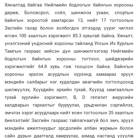
Хяналтад байгаа Нийгмийн бодлогын байнгын хорооны
дөрөв, Боловсрол, соёл, шинжлэх ухаан, спортын
байнгын хороотой хамтарсан 13, нийт 17 тогтоолын
Засгийн газар болон холбогдох этгээдэд үүрэг чиглэл
өгсөн 100 заалтын хэрэгжилт 85.3 хувьтай байна. Хяналт,
үнэлгээний үндэсний хорооны тайланд Улсын Их Хурлын
Тамгын газраас хийсэн дүн шинжилгээгээр Нийгмийн
бодлогын байнгын хорооны тогтоол, шийдвэрийн
хэрэгжилтийг 64.8 хувь гэж тооцсон байна. Байнгын
хорооны эрхлэх асуудлын хүрээнд хамаарах эрүүл
мэндийн салбарыг нэг худалдан авагчийн тогтолцоонд
шилжүүлэх, Хүүхдийн эрхийн тухай, Хүүхэд хамгааллын
тухай хуулийн хэрэгжилт, В, D гепатит вирусийн
халдварын тархалтыг бууруулах, урьдчилан сэргийлэх,
эмчлэх зэрэг асуудлаарх нийт есөн тогтоолын 35 заалтын
биелэлтийг Засгийн газраас тайлагнаагүй бол эмч, эрүүл
мэндийн ажилтнуудыг эрсдэлийн албан журмын болон
сайн дурын даатгалд хамруулах, ахмад настанд үзүүлж