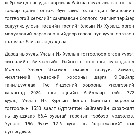
хоёр жилд нэг удаа өөрчилж байхаар хуульчилсан нь нэг
талаар цалин олгож буй ажил олгогчдын бизнесийн
тогтвортой хөгжлийг хамгаалсан бодлого гэдгийг тэрбээр
сануулж, улсын төсвийн төслийг Улсын Их Хуралд өргөн
мэдүүлсний дараа энэ шийдвэр гарсан тул хууль зөрчсөн
гэж үзэж байгаагаа дурдлаа.
Дараа нь хууль, Улсын Их Хурлын тогтоолоор өгсөн үүрэг,
чиглэлийн биелэлтийг Байнгын хорооны хуралдаанд
Монгол Улсын Засгийн газрын гишүүн, Хяналт,
үнэлгээний үндэсний хорооны дарга Э.Одбаяр
танилцууллаа. Тус Үндэсний хорооны үнэлгээний
хяналтад 2024 оны эцсийн байдлаар нийт 272
хууль, Улсын Их Хурлын болон Байнгын хорооны
тогтоолын 1550 заалт бүртгэлтэй байгаагийн хэрэгжилт
нь дунджаар 66.4 хувьтай гарсныг тэрбээр мэдээлэв.
Үүнээс 196 буюу 12.6 хувь нь “хэрэгжээгүй” гэж
дүгнэгджээ.