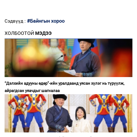
#Байнгын хороо
Сэдвүүд :
ХОЛБООТОЙ
МЭДЭЭ
“Дэлхийн адууны өдөр”-ийн уралдаанд уясан хүлэг нь түрүүлж,
айрагдсан уяачдыг шагналаа