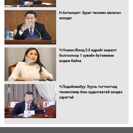
С.Амарсайхан: Иргэдийг хохироосон
ААН-ийн нуугтмал хөрөнгийг
Н.Алтанхуяг: Зураг төслөөс авлигал
битүүмжлэнэ
эхэлдэг
Н.Номтойбаяр: Аймгуудад тулгамдаж
буй асуудлуудыг Засгийн газрын
Ч.Номин:Жилд 2-3 өдрийг амралт
хуралдаанд танилцуулж,
болгосноор 1 хувийн бүтээмжээ
шийдвэрлүүлнэ
алдаж байна
С.Бямбацогт Зүүн Азийн
эрэгтэйчүүдийн волейболын тэмцээнд
оролцож байгаа баг тамирчдад
Ч.Лодойсамбуу: Хууль тогтоогчид
амжилт хүслээ
төсөөллөөр биш судалгаатай хандах
хэрэгтэй
Автобензин, дизель түлшний онцгой
албан татварыг тэглэлээ