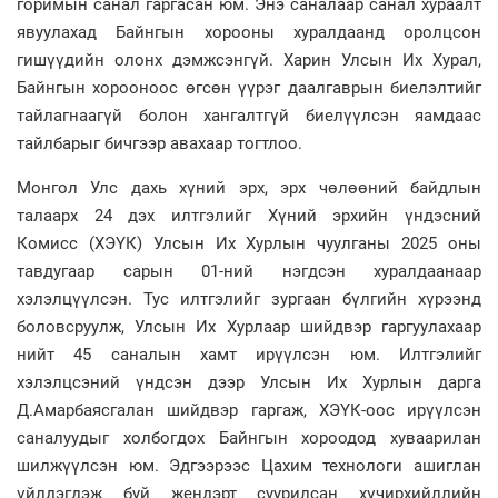
горимын санал гаргасан юм. Энэ саналаар санал хураалт
явуулахад Байнгын хорооны хуралдаанд оролцсон
гишүүдийн олонх дэмжсэнгүй. Харин Улсын Их Хурал,
Байнгын хорооноос өгсөн үүрэг даалгаврын биелэлтийг
тайлагнаагүй болон хангалтгүй биелүүлсэн яамдаас
тайлбарыг бичгээр авахаар тогтлоо.
Монгол Улс дахь хүний эрх, эрх чөлөөний байдлын
талаарх 24 дэх илтгэлийг Хүний эрхийн үндэсний
Комисс (ХЭҮК) Улсын Их Хурлын чуулганы 2025 оны
тавдугаар сарын 01-ний нэгдсэн хуралдаанаар
хэлэлцүүлсэн. Тус илтгэлийг зургаан бүлгийн хүрээнд
боловсруулж, Улсын Их Хурлаар шийдвэр гаргуулахаар
нийт 45 саналын хамт ирүүлсэн юм. Илтгэлийг
хэлэлцсэний үндсэн дээр Улсын Их Хурлын дарга
Д.Амарбаясгалан шийдвэр гаргаж, ХЭҮК-оос ирүүлсэн
саналуудыг холбогдох Байнгын хороодод хуваарилан
шилжүүлсэн юм. Эдгээрээс Цахим технологи ашиглан
үйлдэгдэж буй жендэрт суурилсан хүчирхийллийн