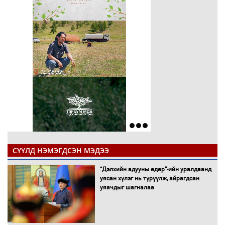
СҮҮЛД НЭМЭГДСЭН МЭДЭЭ
“Дэлхийн адууны өдөр”-ийн уралдаанд
уясан хүлэг нь түрүүлж, айрагдсан
уяачдыг шагналаа