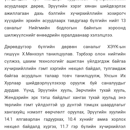
асуудлаарх дөрөв, Эрүүгийн хэрэг хянан шийдвэрлэх
ажиллагаан дахь бэлгийн хүчирхийллийн хохирогч
хүүхдийн эрхийн асуудлаарх тавдугаар бүлгийн нийт 13
саналыг Нийгмийн бодлогын байнгын хороонд
шилжүүлснийг өнөөдрийн хуралдаанаар хэлэлцлээ.
Дөрөвдүгээр бүлгийн дөрвөн саналыг ХЭҮК-ын
гишүүн Х.Мөнхзул танилцуулав. Тэрбээр олон нийтийн
сүлжээ, цахим технологийг ашиглан үйлдэгдэж байгаа
хүчирхийллийн гэмт хэргийн нөхцөл байдал, тулгамдаж
байгаа асуудлын талаар товч танилцуулж, Улсын Их
Хурлаар шийдвэрлүүлэхээр оруулж буй саналуудыг
дурдав. Үүнд, Эрүүгийн хууль, Зөрчлийн тухай хууль,
Жендэрийн эрх тэгш байдлыг хангах тухай хуульд энэ
төрлийн гэмт үйлдэлтэй үр дүнтэй тэмцэх шаардлагыг
хангахуйц нэмэлт өөрчлөлт оруулах, Эрүүгийн хуулийн
14.1 ялгаварлан гадуурхах, 10.4 хүнийг амиа хорлох
нөхцөл байдалд хүргэх, 11.7 гэр бүлийн хүчирхийлэл