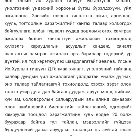
бол Улсын Их Хурлын гишүүн М.Ганхүлэг Хяналт,
үнэлгээний үндэсний хорооны бүтэц бүрэлдэхүүн, үйл
ажиллагаа, Засгийн газрын хяналтын ажил, аргачлал,
хууль, тогтоолын хэрэгжилтийг хангах талаар холбогдох
байгууллага, албан тушаалтнуудад зөвлөмж өгөх, хамтран
ажиллах болон хангалтгүй ажилласан тохиолдолд
хүлээлгэ хариуцлагын асуудлыг хөндөж, хяналт
шалгалтыг хамтран ажиллах арга барилаар тодорхой, үр
дүнтэй, ил тод хэрэгжүүлэх шаардлагатайг зөвлөв. Улсын
Их Хурлын гишүүн Д.Ганмаа хяналт, үнэлгээний тайланд
салбар дундын үйл ажиллагааг уялдаатай үнэлж дүгнэх,
энэ талаар тайлагнаагүй тохиолдолд хэрхэх зэрэг олон
талын учир дутагдал байгааг дурдаж, эрүүл мэнд, нийгэм,
хүн ам, боловсролын салбаруудын аль алинд хамаарах
олон шийдвэрийн биелэлтийг тайлагнаагүй, эдгээрийг
хамруулж тооцвол хэрэгжилтийн хувь ердөө 20 болж
буурахаар байгаа тул тайлан, мэдээллийг гүйцээн
бүрдүүлсний дараа асуудлыг хэлэлцэх нь зүйтэй гэсэн