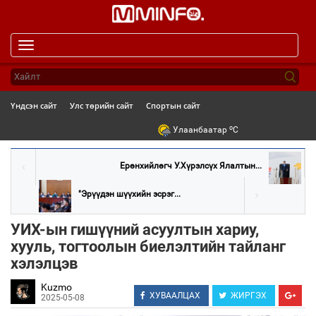
Toggle
navigation
Үндсэн сайт
Улс төрийн сайт
Спортын сайт
o
Улаанбаатар
C
Ерөнхийлөгч У.Хүрэлсүх Ялалтын...
"Эрүүдэн шүүхийн эсрэг...
УИХ-ын гишүүний асуултын хариу,
хууль, тогтоолын биелэлтийн тайланг
хэлэлцэв
Kuzmo
ХУВААЛЦАХ
ЖИРГЭХ
2025-05-08