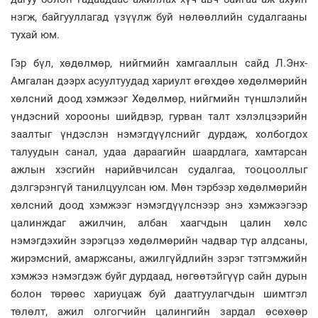
нэгж, байгууллагад үзүүлж буй нөлөөллийн судалгааны
тухай юм.
Гэр бүл, хөдөлмөр, нийгмийн хамгааллын сайд Л.Энх-
Амгалан дээрх асуултуудад хариулт өгөхдөө хөдөлмөрийн
хөлсний доод хэмжээг Хөдөлмөр, нийгмийн түншлэлийн
үндэсний хорооны шийдвэр, гурван талт хэлэлцээрийн
заалтыг үндэслэн нэмэгдүүлснийг дурдаж, холбогдох
талуудын санал, удаа дараагийн шаардлага, хамтарсан
ажлын хэсгийн нарийвчилсан судалгаа, тооцооллыг
дэлгэрэнгүй танилцуулсан юм. Мөн тэрбээр хөдөлмөрийн
хөлсний доод хэмжээг нэмэгдүүлснээр энэ хэмжээгээр
цалинждаг ажилчин, албан хаагчдын цалин хөлс
нэмэгдэхийн зэрэгцээ хөдөлмөрийн чадвар түр алдсаны,
жирэмсний, амаржсаны, ажилгүйдлийн зэрэг тэтгэмжийн
хэмжээ нэмэгдэж буйг дурдаад, нөгөөтэйгүүр сайн дурын
болон төрөөс хариуцаж буй даатгуулагчдын шимтгэл
төлөлт, ажил олгогчийн цалингийн зардал өсөхөөр