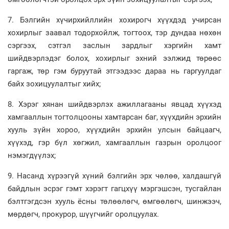
7. Бэлгийн хүчирхийллийн хохирогч хүүхдэд учирсан
хохирлыг заавал тодорхойлж, тогтоох, тэр дундаа нөхөн
сэргээх, сэтгэл заслын зардлыг хэргийн хамт
шийдвэрлэдэг болох, хохирлыг эхний ээлжид төрөөс
гаргаж, төр гэм буруутай этгээдээс дараа нь гаргуулдаг
байх зохицуулалтыг хийх;
8. Хэрэг хянан шийдвэрлэх ажиллагааны явцад хүүхэд
хамгааллын тогтолцооны хамтарсан баг, хүүхдийн эрхийн
хууль зүйн хороо, хүүхдийн эрхийн улсын байцаагч,
хүүхэд, гэр бүл хөгжил, хамгааллын газрын оролцоог
нэмэгдүүлэх;
9. Насанд хүрээгүй хүний бэлгийн эрх чөлөө, халдашгүй
байдлын эсрэг гэмт хэрэгт гагцхүү мэргэшсэн, тусгайлан
бэлтгэгдсэн хууль ёсны төлөөлөгч, өмгөөлөгч, шинжээч,
мөрдөгч, прокурор, шүүгчийг оролцуулах.