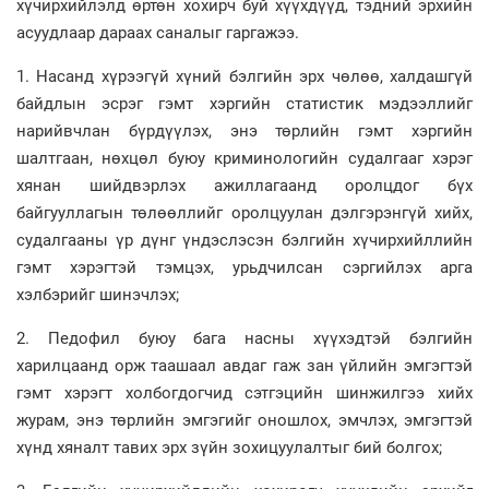
хүчирхийлэлд өртөн хохирч буй хүүхдүүд, тэдний эрхийн
асуудлаар дараах саналыг гаргажээ.
1. Насанд хүрээгүй хүний бэлгийн эрх чөлөө, халдашгүй
байдлын эсрэг гэмт хэргийн статистик мэдээллийг
нарийвчлан бүрдүүлэх, энэ төрлийн гэмт хэргийн
шалтгаан, нөхцөл буюу криминологийн судалгааг хэрэг
хянан шийдвэрлэх ажиллагаанд оролцдог бүх
байгууллагын төлөөллийг оролцуулан дэлгэрэнгүй хийх,
судалгааны үр дүнг үндэслэсэн бэлгийн хүчирхийллийн
гэмт хэрэгтэй тэмцэх, урьдчилсан сэргийлэх арга
хэлбэрийг шинэчлэх;
2. Педофил буюу бага насны хүүхэдтэй бэлгийн
харилцаанд орж таашаал авдаг гаж зан үйлийн эмгэгтэй
гэмт хэрэгт холбогдогчид сэтгэцийн шинжилгээ хийх
журам, энэ төрлийн эмгэгийг оношлох, эмчлэх, эмгэгтэй
хүнд хяналт тавих эрх зүйн зохицуулалтыг бий болгох;