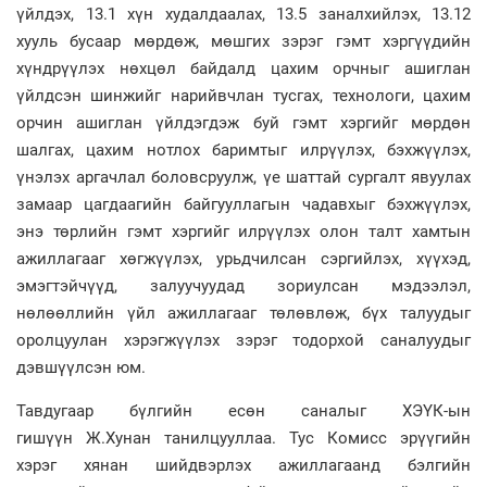
үйлдэх, 13.1 хүн худалдаалах, 13.5 заналхийлэх, 13.12
хууль бусаар мөрдөж, мөшгих зэрэг гэмт хэргүүдийн
хүндрүүлэх нөхцөл байдалд цахим орчныг ашиглан
үйлдсэн шинжийг нарийвчлан тусгах, технологи, цахим
орчин ашиглан үйлдэгдэж буй гэмт хэргийг мөрдөн
шалгах, цахим нотлох баримтыг илрүүлэх, бэхжүүлэх,
үнэлэх аргачлал боловсруулж, үе шаттай сургалт явуулах
замаар цагдаагийн байгууллагын чадавхыг бэхжүүлэх,
энэ төрлийн гэмт хэргийг илрүүлэх олон талт хамтын
ажиллагааг хөгжүүлэх, урьдчилсан сэргийлэх, хүүхэд,
эмэгтэйчүүд, залуучуудад зориулсан мэдээлэл,
нөлөөллийн үйл ажиллагааг төлөвлөж, бүх талуудыг
оролцуулан хэрэгжүүлэх зэрэг тодорхой саналуудыг
дэвшүүлсэн юм.
Тавдугаар бүлгийн есөн саналыг ХЭҮК-ын
гишүүн Ж.Хунан танилцууллаа. Тус Комисс эрүүгийн
хэрэг хянан шийдвэрлэх ажиллагаанд бэлгийн