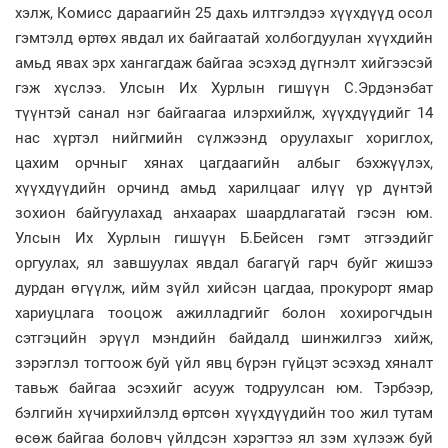
хэлж, Комисс дараагийн 25 дахь илтгэлдээ хүүхдүүд осол
гэмтэлд өртөх явдал их байгаатай холбогдуулан хүүхдийн
амьд явах эрх хангагдаж байгаа эсэхэд дүгнэлт хийгээсэй
гэж хүслээ. Улсын Их Хурлын гишүүн С.Эрдэнэбат
түүнтэй санал нэг байгаагаа илэрхийлж, хүүхдүүдийг 14
нас хүртэл нийгмийн сүлжээнд оруулахыг хориглох,
цахим орчныг хянах цагдаагийн албыг бэхжүүлэх,
хүүхдүүдийн орчинд амьд харилцааг илүү үр дүнтэй
зохион байгуулахад анхаарах шаардлагатай гэсэн юм.
Улсын Их Хурлын гишүүн Б.Бейсен гэмт этгээдийг
оргуулах, ял завшуулах явдал багагүй гарч буйг жишээ
дурдан өгүүлж, ийм зүйл хийсэн цагдаа, прокурорт ямар
хариуцлага тооцож ажилладгийг болон хохирогчдын
сэтгэцийн эрүүл мэндийн байдалд шинжилгээ хийж,
зэрэглэл тогтоож буй үйл явц бүрэн гүйцэт эсэхэд хяналт
тавьж байгаа эсэхийг асууж тодруулсан юм. Тэрбээр,
бэлгийн хүчирхийлэлд өртсөн хүүхдүүдийн тоо жил тутам
өсөж байгаа боловч үйлдсэн хэрэгтээ ял зэм хүлээж буй