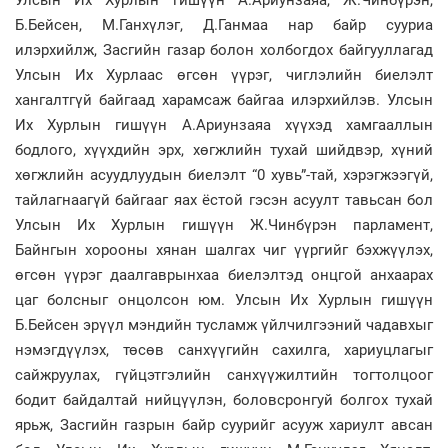
Б.Бейсен, М.Ганхүлэг, Д.Ганмаа нар байр сууриа
илэрхийлж, Засгийн газар болон холбогдох байгууллагад
Улсын Их Хурлаас өгсөн үүрэг, чиглэлийн биелэлт
хангалтгүй байгаад харамсаж байгаа илэрхийлэв. Улсын
Их Хурлын гишүүн А.Ариунзаяа хүүхэд хамгааллын
бодлого, хүүхдийн эрх, хөгжлийн тухай шийдвэр, хүний
хөгжлийн асуудлуудын биелэлт “0 хувь”-тай, хэрэгжээгүй,
тайлагнаагүй байгааг яах ёстой гэсэн асуулт тавьсан бол
Улсын Их Хурлын гишүүн Ж.Чинбүрэн парламент,
Байнгын хорооны хянан шалгах чиг үүргийг бэхжүүлэх,
өгсөн үүрэг даалгаврынхаа биелэлтэд онцгой анхаарах
цаг болсныг онцолсон юм. Улсын Их Хурлын гишүүн
Б.Бейсен эрүүл мэндийн тусламж үйлчилгээний чадавхыг
нэмэгдүүлэх, төсөв санхүүгийн сахилга, хариуцлагыг
сайжруулах, гүйцэтгэлийн санхүүжилтийн тогтолцоог
бодит байдалтай нийцүүлэн, боловсронгуй болгох тухай
ярьж, Засгийн газрын байр суурийг асууж хариулт авсан