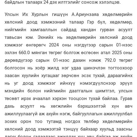
байдлын талаарх 24 дэх илтгэлийг сонсож хэлэлцэв.
Улсын Их Хурлын гишүүн А.Ариунзаяа хөдөлмөрийн
хөлсний доод хэмжээний талаар Гэр бүл, хөдөлмөр,
нийгмийн хамгааллын сайдад хандан гурван асуулт
тавьсан юм. Эхнийх нь хөдөлмөрийн хөлсний доод
хэмжээг өнгөрөгч 2024 оны нэгдүгээр сарын 01-нээс
эхлэн 660.0 мянган төгрөг болгож өсгөсөн атал 2025 оны
дөрөвдүгээр сарын 01-нээс дахин нэмж 792.0 төгрөг
болгосон нь хоёр жилд нэг удаа шинэчлэн тогтоохоор
заасан хуулийн хугацааг зөрчсөн эсэх тухай, дараагийнх
нь уг доод хэмжээг ийнхүү нэмэгдүүлснээр эрүүл
мэндийн болон нийгмийн даатгалын шимтгэл, улсын
төсөвт ирэх ачаалал хэрхэн тооцсон тухай байлаа. Гурав
дахь асуулт нь хөгжлийн бэрхшээлтэй хүн авч
ажиллуулаагүй аж ахуйн нэгж, байгууллагын ажиллуулбал
зохих орон тоо тутамд ногдох төлбөр хөдөлмөрийн
хөлсний доод хэмжээтэй тэнцүү байхаар хуульд заасны
дагуу болон гадаадаас ажиллах хүч авч байгаа аж ахуйн