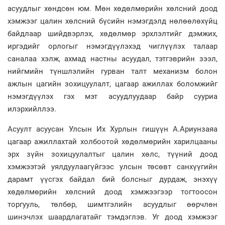
асуудлыг хөндсөн юм. Мөн хөдөлмөрийн хөлсний доод
хэмжээг цалин хөлсний бүсийн нэмэгдэлд нөлөөлөхүйц
байдлаар шийдвэрлэх, хөдөлмөр эрхлэлтийг дэмжих,
иргэдийг орлогыг нэмэгдүүлэхэд чиглүүлэх талаар
саналаа хэлж, ахмад настны асуудал, тэтгэврийн зээл,
нийгмийн түншлэлийн гурван талт механизм болон
ажлын цагийн зохицуулалт, цагаар ажиллах боломжийг
нэмэгдүүлэх гэх мэт асуудлуудаар байр сууриа
илэрхийллээ.
Асуулт асуусан Улсын Их Хурлын гишүүн А.Ариунзаяа
цагаар ажиллахтай холбоотой хөдөлмөрийн харилцааны
эрх зүйн зохицуулалтыг цалин хөлс, түүний доод
хэмжээтэй уялдуулаагүйгээс улсын төсөвт санхүүгийн
дарамт үүсгэх байдал бий болсныг дурдаж, энэхүү
хөдөлмөрийн хөлсний доод хэмжээгээр тогтоосон
торгууль, төлбөр, шимтгэлийн асуудлыг өөрчлөн
шинэчлэх шаардлагатайг тэмдэглэв. Уг доод хэмжээг