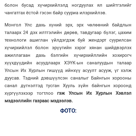
болон бусад хүчирхийлэлд ногдуулах ял шийтгэлийг
чангатгах ёстой гэсэн байр сууриа илэрхийлэв.
Монгол Улс дахь хүний эрх, эрх чөлөөний байдлын
талаарх 24 дэх илтгэлийн дөрөв, тавдугаар бүлэг, цахим
технологи ашиглан үйлдэгдэж буй жендэрт суурилсан
хүчирхийлэл болон эрүүгийн хэрэг хянан шийдвэрлэх
ажиллагаан дахь бэлгийн хүчирхийллийн хохирогч
хүүхдүүдийн асуудлаарх ХЭҮК-ын саналуудын талаар
Улсын Их Хурлын гишүүд ийнхүү асуулт асууж, үг хэлж
дуусав. Тэдний дэвшүүлсэн саналыг Байнгын хорооны
санал дүгнэлтэд тусган Хууль зүйн байнгын хороонд
хүргүүлэхээр тогтлоо
гэж Улсын Их Хурлын Хэвлэл
мэдээллийн газраас мэдээлэв.
ФОТО: