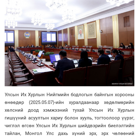
Улсын Их Хурлын Нийгмийн бодлогын байнгын хорооны
өнөөдөр (2025.05.07)-ийн хуралдаанаар хөдөлмөрийн
хөлсний доод хэмжээний тухай Улсын Их Хурлын
гишүүний асуултын хариу болон хууль, тогтоолоор үүрэг,
чиглэл өгсөн Улсын Их Хурлын шийдвэрийн биелэлтийн
тайлан, Монгол Улс дахь хүний эрх, эрх чөлөөний