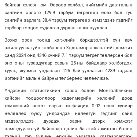
байгааг хэлсэн юм. Өөрөөр хэлбэл, нийгмийн даатгалын
сангийн орлого 129.9 тэрбум төгрөгөөр өсөх бол тус
сангийн зарлага 38.4 тэрбум төгрөгөөр нэмэгдэнэ гэдгийг
тэрбээр тооцоо судалгаа дурдан танилцууллаа.
Зохих орон тоонд хөгжлийн бэрхшээлтэй хүн авч
ажиллуулаагүйн төлбөрөөр Хөдөлмөр эрхлэлтийг дэмжих
санд 2024 онд 4346 хүний 7.1 тэрбум төгрөг төвлөрсөн бол
энэ оны гуравдугаар сарын 25-ны байдлаар холбогдох,
хууль, журмыг үндэслэн 125 байгууллагын 4239 гадаад
иргэнийг ажлын байрны төлбөрөөс чөлөөлжээ.
Үндэсний статистикийн хороо болон Монголбанкны
хийсэн тооцооллоор хөдөлмөрийн хөлсний доод
хэмжээний өсөлт сарын инфляцид 0.02 нэгж хувиар
нөлөөлөх буюу үндсэндээ нөлөөгүй гэдгийг сайд
мэдээлэлдээ дурдаж, харин дээрх хэмжээг
нэмэгдүүлэхгүй байснаар цалин багатай ажилтан болон
тэдний гэр бүлийн өрхийн хэрэглээ хязгаарлагдаж,