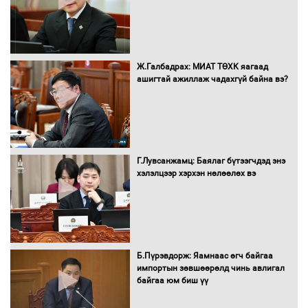
савнууд эхнээсээ ашиглалтад орж
байна
“Цааснаас чөлөөлье” зөвлөлдөх
Ж.Галбадрах: МИАТ ТӨХК яагаад
хэлэлцүүлэг боллоо
ашигтай ажиллаж чадахгүй байна вэ?
"ДЦС-3” ТӨХК-ийн нэн шаардлагатай
Г.Лувсанжамц: Баялаг бүтээгчдэд энэ
“Турбингенератор-5”-ын шинэчлэлийн
хэлэлцээр хэрхэн нөлөөлөх вэ
төсвийг шийдвэрлэхээр болов
УИХ-ын дарга С.Бямбацогт Сутай
хайрхны тэнгэрийг тахих тахилгад
Б.Пүрэвдорж: Яамнаас өгч байгаа
оролцлоо
импортын зөвшөөрөлд чинь авлигал
байгаа юм биш үү