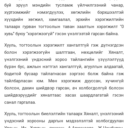
буй эрүүл мэндийн тусламж үйлчилгээний чанар,
хүртээмжийг нэмэгдүүлэх, хөгжлийн бэрхшээлтэй
хүүхдийн хөгжил, хамгаалал, эрхийн хэрэгжилтийн
талаарх гурван тогтоолын таван заалтын хэрэгжилт “0
хувь” буюу “хэрэгжээгүй” гэсэн үнэлгээтэй гарсан байна.
Хууль, тогтоолын хэрэгжилт хангалтгүй гэж дүгнэгдсэн
болон хэрэгжээгүйн шалтгаан, нөхцөлийг Хяналт,
үнэлгээний үндэсний хороо тайлангийн үзүүлэлтүүд
бүрэн бус, ажлын нэгтгэл хангалтгүй, агуулгын алдаатай,
бодитой бусаар тайлагнасан зэргээс болж байна гэж
тайлбарласан юм. Мөн хэрэгжиж дууссан, хүчингүй
болсон, дахин шийдвэр гарсан, ач холбогдолгүй болсон
шийдвэрүүдийг хяналтаас хасах шаардлагатай гэсэн
санал гаргалаа.
Хууль, тогтоолын биелэлтийн талаарх Хяналт, үнэлгээний
үндэсний хорооны даргын мэдээлэлтэй холбогдуулан
Улсын Их Хурлын гишүүн А.Ариунзаяа, Ж.Чинбүрэн,