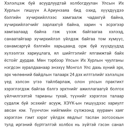
Хэлэлцэж буй асуудлуудтай холбогдуулан Улсын Их
Хурлын гишүүн А.Ариунзаяа бид охид, хүүхдүүдээ
бэлгийн хүчирхийллээс хамгаалж чадахгүй байна,
хүчирхийлэгчийг зарлахгүй байна, харин ч эсрэгээр
хамгаалаад байна гэж үзэж байгаагаа хэлээд,
санаатайгаар хүчирхийлэл үйлдэж байгаа том хүмүүс,
санамсаргүй бэлгийн харьцаанд орж буй хүүхдүүдэд
хүлээлгэх хариуцлага, ял шийтгэлийг ялгамжтай байх
ёстойг дурдав. Мөн тэрбээр Улсын Их Хурлын чуулганы
нэгдсэн хуралдаанаар энэхүү Монгол Улс дахь хүний эрх,
эрх чөлөөний байдлын талаарх 24 дэх илтгэлийг хэлэлцэх
үед хэлсэн үгээ тайлбарлаж, олон улсын практикт
хэрэглэгдэж байгаа бэлгэ эрхтнийг ажиллагаагүй болгох
үйлчилгээтэй тарианы тухай, түүнийг хэрэглэх талаар
судалж буй эсэхийг асууж, ХЭҮК-ын гишүүдээс хариулт
авсан юм. Түүнчлэн нийгмийн сүлжээнд хуурамч хаяг
хэрэглэн гэмт хэрэг үйлдэх явдлыг таслан зогсоохын
тулд иргэний бүртгэлтэй холбох нь зүйтэй гэсэн санал