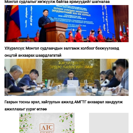
Монгол судлалыг хөгжүүлж байгаа эрхмүүдийг шагналаа
У.Хүрэлсүх: Монгол судлаачдын залгамж холбоог бэхжүүлэхэд
онцгой анхаарах шаардлагатай
Газрын тосны эрэл, хайгуулын ажилд АМГТГ анхаарал хандуулж
ажиллахыг үүрэг өглөө