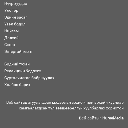
Нүүр хуудас
Улс төр
Эдийн засаг
Санхүүгийн хэмнэлтийн горимд эрүүл
Үзэл бодол
мэндийн салбар хамаарахгүй
Нийгэм
Дэлхий
Спорт
Энтертайнмент
Нөөцийн махны худалдаа,
борлуулалтыг нээлттэй ил тод
Бидний тухай
болгоно
Редакцийн бодлого
Сурталчилгаа байршуулах
Холбоо барих
Монгол Улс “COP17”-д “Тал хээрийн
төлөвлөгөө”-гөө танилцуулна
Веб сайтад агуулагдсан мэдээлэл зохиогчийн эрхийн хуулиар
хамгаалагдсан тул зөвшөөрөлгүй хуулбарлах хориотой
Веб сайтыг
HureeMedia
16 төрлийн эмийг нэг эх үүсвэрээс