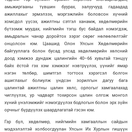
амьжиргааны түвшин буурах, залуучууд гадаадад
ажиллахыг эрмэлзэх, мэргэжлийн боловсон хүчний
хомсдол үүсэх, ажилтны сэтгэл ханамж, хөдөлмөрийн
бүтээмж муудах, нийгмийн тэгш бус байдал нэмэгдэж,
амьдралын чанар доройтох зэрэг сөрөг нөлөөлөлтэйг
онцолсон юм. Цаашид Олон Улсын Хөдөлмөрийн
байгууллага болон бусад улсад хөдөлмөрийн хөлсний
доод хэмжээ дундаж цалингийн 40–66 хувьтай тэнцүү
байх ёстой гэх хэм хэмжээг нэвтрүүлэх, үүнийг ямар
нэгэн төлбөр, шимтгэл тогтоох хэрэгсэл болгон
ашиглахыг болиулж үндсэн зорилгын дагуу бага
цалинтай ажилтны цалин хөлс, орлогыг хамгаалахад
чиглүүлэх, ур чадварт тохирсон цалин олгож монгол
хүний үнэлэмжийг нэмэгдүүлэх бодлогын болон эрх зүйн
орчныг бүрдүүлэх шаардлагатай гэсэн юм.
Гэр бүл, хөдөлмөр, нийгмийн хамгааллын сайдын
мэдээлэлтэй холбоогдуулан Улсын Их Хурлын гишүүн