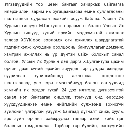
этгээдүүдийн тоо цөөн байгааг хачирхаж байгаагаа
илэрхийлэн, зарим нь хугацаанаасаа өмнө суллагдсаны
шалтгааныг судалсан эсэхийг асууж байлаа. Улсын Их
Хурлын гишүүн М.Ганхүлэг парламент болон Улсын Их
Хурлын гишүүд хүний эрхийн мэдрэмжтэй ажиллах
талаар ХЭҮК-оос зөвлөмж өгч ажиллах шаардлагатай
гэдгийг хэлж, хүүхдийн оролцооны байгууллагыг дэмжиж,
хамтран ажиллах нь үр дүнтэй байж болохыг санал
болгов. Улсын Их Хурлын дэд дарга Х.Булгантуяа цахим
орчин дахь хүний эрхийн асуудал тэр дундаа жендерт
суурилсан хүчирхийлэлд ажлынхаа онцлогоос
шалтгаалаад улс төрч эмэгтэйчүүд болон сэтгүүлчид
хамгийн их өртдөг тухай 24 дэх илтгэлд дүгнэсэнтэй
санал нэг байгаагаа онцолж, томчууд бид өөрсдөө
хүүхдүүдийнхээ өмнө нийгмийн сүлжээнд зохисгүй
зүйлсийг үлгэрлэн үзүүлж байгаад дүгнэлт хийж, хууль,
эрх зүйн орчныг сайжруулах талаар ихийг хийх цаг
болсныг тэмдэглэлээ. Тэрбээр гэр бүлийн, санхүүгийн