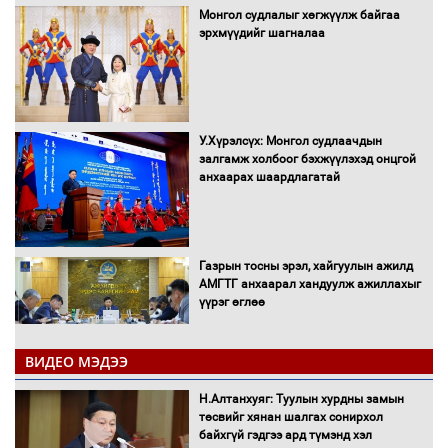
Монгол судлалыг хөгжүүлж байгаа
эрхмүүдийг шагналаа
У.Хүрэлсүх: Монгол судлаачдын
залгамж холбоог бэхжүүлэхэд онцгой
анхаарах шаардлагатай
Газрын тосны эрэл, хайгуулын ажилд
АМГТГ анхаарал хандуулж ажиллахыг
үүрэг өглөө
ВИДЕО МЭДЭЭ
Н.Номтойбаяр: Орон нутаг хөгжихөд
чөдөр болж буй хууль, эрхзүйн орчныг
Н.Алтанхуяг: Туулын хурдны замын
шинэчилнэ
төсвийг хянан шалгах сонирхол
байхгүй гэдгээ ард түмэнд хэл