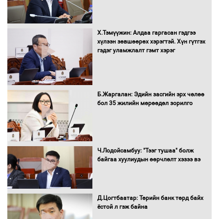
Багахангай-Хөшигийн хөндий-Эмээлт
Х.Тэмүүжин: Алдаа гаргасан гэдгээ
чиглэлийн төмөр замыг ашиглалтад
хүлээн зөвшөөрөх хэрэгтэй. Хүн гүтгэх
оруулахаар бэлтгэж байна
гэдэг уламжлалт гэмт хэрэг
Сэлэнгэ аймгийн Сүхбаатар суманд 70
МВт-ын хүчин чадалтай ДЦС-ын галыг
Б.Жаргалан: Эдийн засгийн эрх чөлөө
асаалаа
бол 35 жилийн мөрөөдөл зорилго
Д.Энхтуяа: Иргэдийн санал, хүсэлтийг
салбарын бодлого, хууль тогтоомжид
Ч.Лодойсамбуу: "Тээг тушаа" болж
тусган бодит шийдэлд хүргэхийн
байгаа хуулиудын өөрчлөлт хэзээ вэ
төлөө ажиллана
Д.Цогтбаатар: Төрийн банк төрд байх
Засгийн газраас хөнгөлөлттэй зээлээр
ёстой л гэж байна
дэмжсэний үр дүнд шатахуун хадгалах