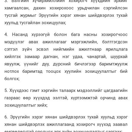
3. Бэлгийн хүчирхийллийн хохирогч хүүхдийн эрхийг
хамгаалсан, дахин хохирохоос урьдчилан сэргийлсэн
тусгай журмыг Эрүүгийн хэрэг хянан шийдвэрлэх тухай
хуульд тусгайлан зохицуулах;
4. Насанд хүрээгүй болон бага насны хохирогчоос
мэдүүлэг авах ажиллагааг мэргэжлийн, бэлтгэгдсэн
сэтгэл зүйч эсвэл нийгмийн ажилтнаар ярилцлага
хийлгэх замаар дагнан, нэг удаа, чанартай, шуурхай
явуулж, үүнийг дуу, дүрсний бичлэгээр баримтжуулж
нотлох баримтад тооцох хуулийн зохицуулалтыг бий
болгох;
5. Хүүхдээс гэмт хэргийн талаарх мэдээллийг цагдаагийн
газраас өөр хүүхдэд ээлтэй, хүртээмжтэй орчинд авах
зохицуулалтыг хийх;
6. Эрүүгийн хэрэг хянан шийдвэрлэх тухай хуульд хэрэг
хянан шийдвэрлэх ажиллагаанд хохирогч хүүхэд заавал
өмгөөлөгчтэй оролцох эрх зүйн зохицуулалтыг сэргээх;