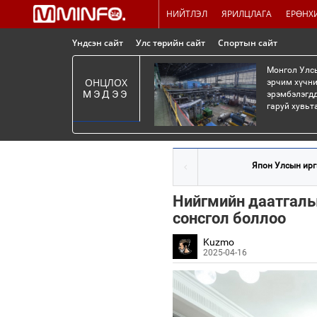
НИЙТЛЭЛ
ЯРИЛЦЛАГА
ЕРӨНХ
Үндсэн сайт
Улс төрийн сайт
Спортын сайт
Монгол Улсы
ОНЦЛОХ
эрчим хүчни
МЭДЭЭ
эрэмбэлэгдд
гаруй хувьт
Япон Улсын ирг
Нийгмийн даатгалы
сонсгол боллоо
Kuzmo
2025-04-16