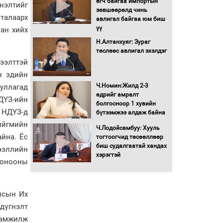
өгч байгаа импортын
нэлтийг
зөвшөөрөлд чинь
Засгийн газрын ээлжит
талаарх
авлигал байгаа юм биш
хуралдаан болж байна
үү
лан хийх
Н.Алтанхуяг: Зураг
төслөөс авлигал эхэлдэг
Автомашинд улсын
ээлттэй
дугаарын тэгш,
сондгойгоор шатахуун
н эдийн
олгоно
Ч.Номин:Жилд 2-3
уллагад
өдрийг амралт
Бага орлоготой
ДҮЗ-ийн
болгосноор 1 хувийн
иргэдийн орлогод
 НДҮЗ-д
бүтээмжээ алдаж байна
татвар ногдуулахгүй
ийгмийн
байх эрх зүйн орчныг
Ч.Лодойсамбуу: Хууль
бүрдүүллээ
айна. Ёс
тогтоогчид төсөөллөөр
биш судалгаатай хандах
Хөшөө бүтсэн түүхийг
ээллийн
хэрэгтэй
өгүүлэх 7 баримт
 онооны
Хөвсгөл нуурын лусыг
тахих төрийн тахилгын
лсын Их
ёслол боллоо
дүгнэлт
аламжилж