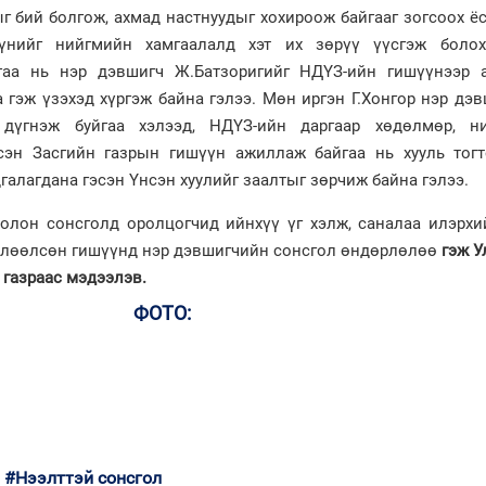
г бий болгож, ахмад настнуудыг хохироож байгааг зогсоох ё
үүнийг нийгмийн хамгаалалд хэт их зөрүү үүсгэж болох
гаа нь нэр дэвшигч Ж.Батзоригийг НДҮЗ-ийн гишүүнээр 
 гэж үзэхэд хүргэж байна гэлээ. Мөн иргэн Г.Хонгор нэр дэ
 дүгнэж буйгаа хэлээд, НДҮЗ-ийн даргаар хөдөлмөр, н
сэн Засгийн газрын гишүүн ажиллаж байгаа нь хууль тогт
галагдана гэсэн Үнсэн хуулийг заалтыг зөрчиж байна гэлээ.
олон сонсголд оролцогчид ийнхүү үг хэлж, саналаа илэрхи
өлөөлсөн гишүүнд нэр дэвшигчийн сонсгол өндөрлөлөө
гэж У
газраас мэдээлэв.
ФОТО:
#Нээлттэй сонсгол