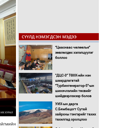
СҮҮЛД НЭМЭГДСЭН МЭДЭЭ
“Цааснаас чөлөөлье”
зөвлөлдөх хэлэлцүүлэг
боллоо
"ДЦС-3” ТӨХК-ийн нэн
шаардлагатай
“Турбингенератор-5”-ын
шинэчлэлийн төсвийг
шийдвэрлэхээр болов
УИХ-ын дарга
С.Бямбацогт Сутай
хайрхны тэнгэрийг тахих
тахилгад оролцлоо
ийгмийн