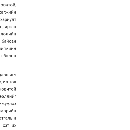
“Хар жагсаалт”-ын
новчтой,
асуудлыг цэгцлэх
хөгжийн
чиглэлээр
Монголбанкны
 хариулт
удирдлагад 30 хоногийн
, иргэн
хугацаатай үүрэг өглөө
өвлөлийн
Ерөнхий сайд Н.Учрал
 байсан
олимпиадын хүрээнд
гарсан зардлыг
ийгмийн
шийдвэрлэж өгөхөөр
ан болон
болов
Энэ намар 1-6 дугаар
ангийн хүүхдүүдэд
эвшигч
сургуулийн автобус
үйлчилнэ
, ил тод
новчтой
Аймгуудад баригдаж
буй ДЦС-ын төслийг
ээллийг
үргэлжүүлэх чиглэл
мжүүлэх
өглөө
лмөрийн
Улсын хэмжээнд АИ-92
аатгалын
автобензиний 17
хоногийн нөөцтэй байна
 хэт их