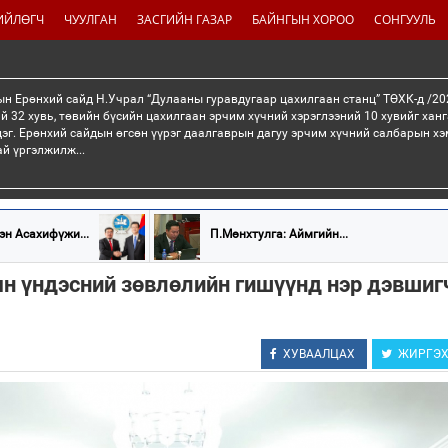
ИЙЛӨГЧ
ЧУУЛГАН
ЗАСГИЙН ГАЗАР
БАЙНГЫН ХОРОО
СОНГУУЛЬ
н Ерөнхий сайд Н.Учрал “Дулааны гуравдугаар цахилгаан станц” ТӨХК-д /20
й 32 хувь, төвийн бүсийн цахилгаан эрчим хүчний хэрэглээний 10 хувийг хан
эг. Ерөнхий сайдын өгсөн үүрэг даалгаврын дагуу эрчим хүчний салбарын хэ
ай үргэлжилж...
эн Асахифүжи...
П.Мөнхтулга: Аймгийн...
н үндэсний зөвлөлийн гишүүнд нэр дэвшиг
ХУВААЛЦАХ
ЖИРГЭ