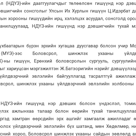
л (НДҮЗ)-ийн даатгуулагчдыг төлөөлсөн гишүүнд нэр дэв
эвшигчийн сонсголыг Улсын Их Хурлын гишүүн Ц.Идэрбат да
нгын хорооны гишүүдийн ирц, хэлэлцэх асуудал, сонсголд ор
танилцуулаад, НДҮЗ-ийн гишүүнд нэр дэвшигчийн тухай м
үхбаатарын бүрэн эрхийн хугацаа дуусгавар болсон учир М
(МҮЭ)-ээс Боловсрол, шинжлэх ухааны үйлдв
)-ны гишүүн, Ерөнхий боловсролын сургууль, сургуулий
ыг хариуцсан мэргэжилтэн Ж.Батзоригийн нэрийг дэвшүүлээд
үйлдвэрчний эвлэлийн байгууллагад тасралтгүй ажиллаж
овсрол, шинжлэх ухааны үйлдвэрчний эвлэлийн холбооны 
 НДҮЗ-ийн гишүүнд нэр дэвших болсон үндэслэл, томи
үлэх ажлынхаа талаар болон өөрийн тухай танилцуулла
иргэд хамтран өөрсдийн эрх ашгийг хамгаалж ажилладаг 
 болох үйлдвэрчний эвлэлийн бүх шатанд, мөн Хөдөлмөр, н
эсний хороо, Боловсрол шинжлэх ухааны сайдын зөвлөлд а