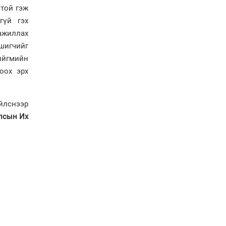
Иргэдийн
стой гэж
төлөөлөгчдийн хурал
гүй гэх
хяналт тавьдаг байх эрх
зүйн орчныг бүрдүүлнэ
ажиллах
вшигчийг
Ерөнхий сайд Н.Учрал
ийгмийн
Япон Улсаас Элчин сайд
оох эрх
Игавахара Масарүг
хүлээн авч уулзлаа
Н.Учралын Засгийн
йлснээр
газарт “үлдсэн” зургаан
дэд сайдын хөрөнгийн
лсын Их
мэдүүлэг