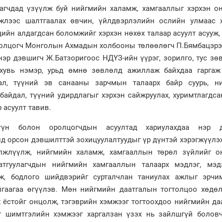
алагчдад үзүүлж буй нийгмийн халамж, хамгааллыг хэрхэн о
эжлээс шалтгаалах өвчин, үйлдвэрлэлийн ослийн улмаас 
ийн алдагдсан боломжийг хэрхэн нөхөх талаар асуулт асууж,
олцогч Монголын Ахмадын холбооны төлөөлөгч П.Бямбацэрэн
 нэр дэвшигч Ж.Батзоригоос НДҮЗ-ийн үүрэг, зорилго, тус з
 хувь нэмэр, урьд өмнө зөвлөлд ажиллаж байхдаа гаргаж
ал, түүний эв санааны зарчмын талаарх байр суурь, н
байдал, түүний удирдлагыг хэрхэн сайжруулах, хуримтлагдс
 асуулт тавив.
н болон оролцогчдын асуултад хариулахдаа нэр д
д орсон дэвшилттэй зохицуулалтуудыг үр дүнтэй хэрэгжүүлэх
элжлүүлж, нийгмийн халамж, хамгааллын төрөл зүйлийг о
аатгуулагчдын нийгмийн хамгааллын талаарх мэдлэг, мэд
мж, бодлого шийдвэрийг сурталчлан таниулах ажлыг эрчи
йгаагаа өгүүлэв. Мөн нийгмийн даатгалын тогтолцоо хөдө
х ёстойг онцолж, тэгэврийн хэмжээг тогтоохдоо нийгмийн д
уг шимтгэлийн хэмжээг харгалзан үзэх нь зайлшгүй боловч