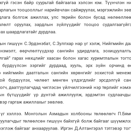
хгүй гэсэн байр суурьтай байгаагаа хэлсэн юм. Түүнчлэн н
зарлагын тооцооллыг нарийвчлан сайжруулах, мэргэжлийн зө
длага болгож ажиллах, улс төрийн болон бусад нөлөөллөө
члөлт оруулах, зардлын зүйлүүдийг тооцоо судалгаагүйг
ах шаардлагатайг дурдлаа.
ын гишүүн С.Эрдэнэбат, С.Зулпхар нар үг хэлж, Нийгмийн д
нэмэлт, өөрчлөлтүүдээр сангийн удирдлага, зохицуулалт
лгай” гарах нөхцлийг хаасан болон хагас хуримтлалын тогт
бүрдүүлсэн зэргийг дурдаад, хууль, эрх зүйн орчинд ө
р нийгмийн даатгалын сангийн хөрөнгийг зохистой менеж
той бүрдүүлэх, чөлөөт мөнгөн үлдэгдлийг эрсдэлгүй сан
гогч, даатгуулагчдад чиглэсэн үйлчилгээний нэр төрлийг нэмэ
ын бүтцүүдийг үр дүнтэй ажиллуулж, эрдэмтэн судлаачды
эр гаргаж ажиллахыг зөвлөв.
 үг хэллээ. Монголын Ахмадын холбооны төлөөлөгч П.Бям
тгуулагчдыг төлөөлсөн гишүүн байхгүй болж байгааг шүүмжлэ
эглэж байгааг анхааруулав. Иргэн Д.Алтангэрэл тэтгэвэр то