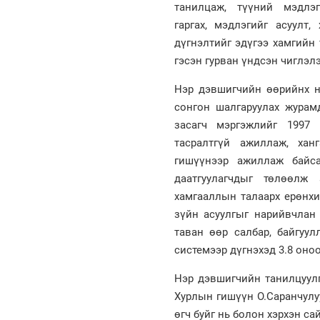
танилцаж, түүний мэдлэг
гаргах, мэдлэгийг асуулт
дүгнэлтийг эдүгээ хамгийн
гэсэн гурван үндсэн чиглэл
Нэр дэвшигчийн өөрийнх н
сонгон шалгаруулах журам
засагч мэргэжлийг 1997
тасралтгүй ажиллаж, хан
гишүүнээр ажиллаж байс
даатгуулагчдыг төлөөлж
хамгааллын талаарх ерөнхи
зүйн асуулгыг нарийвчлан
таван өөр салбар, байгуул
системээр дүгнэхэд 3.8 оноо
Нэр дэвшигчийн танилцуулг
Хурлын гишүүн О.Саранчулу
өгч буйг нь болон хэрхэн с