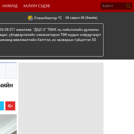
НАМУУД
ХАЛУУН СЭДЭВ
o
08 сарын 08 (Бямба)
Улаанбаатар
C
26.08.07/ ажиллав. “ДЦС-3” ТӨХК нь нийслэлийн дулааны
гадаг, үйлдвэрлэлийн хэмжээгээрээ ТӨК-иудын хоёрдугаарт
мжээнд өвөлжилтийн бэлтгэл, их засварын гүйцэтгэл 50
чийн
Х