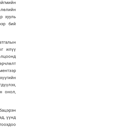
ийгмийн
влөлийн
Н.Номтойбаяр: Эрт
р хууль
сэрэмжлүүлэх
ээр бий
тогтолцоо, шинэ
технологи гамшгийн
эрсдэлийг бууруулах гол
хөшүүрэг
аатгалын
“280 мянган тонн хагас
ыг илүү
кокс, 180 мянган тонн
олцоонд
сайжруулсан түлшээр
өвлийг давна”
өрчлөлт
ментээр
Г.Дамдинням: Газрын
тос боловсруулах
хүүгийн
үйлдвэрийн бүтээн
гдүүлэх,
байгуулалтын ажил
н онол,
эрчимтэй үргэлжилж
байна
"Сэлбэ” дэд төвийг
бацэрэн
"Smart selbe city" болгон
хөгжүүлэх чиглэл өглөө
эд, үүнд
гтоохдоо