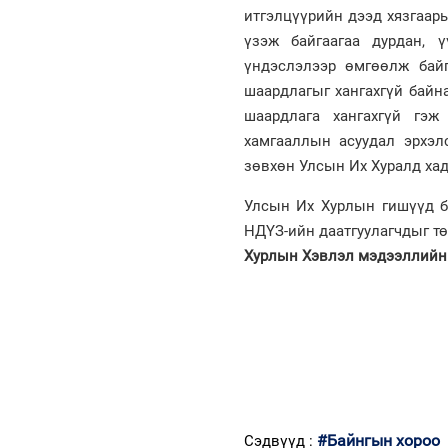
итгэлцүүрийн дээд хязгаары
үзэж байгаагаа дурдан, 
үндэслэлээр өмгөөлж бай
шаардлагыг хангахгүй байна
шаардлага хангахгүй гэж
хамгааллын асуудал эрхэл
зөвхөн Улсын Их Хуралд хад
Улсын Их Хурлын гишүүд б
НДҮЗ-ийн даатгуулагчдыг т
Хурлын Хэвлэл мэдээллийн 
#Байнгын хороо
Сэдвүүд :