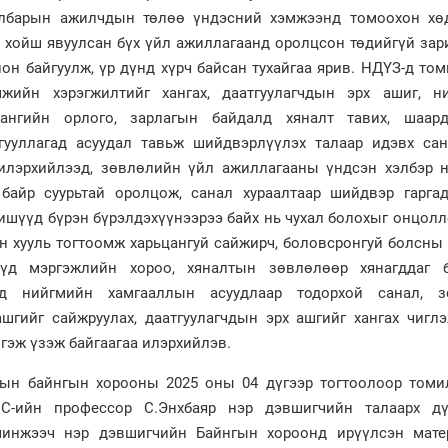
албарын ажилчдын төлөө үндэсний хэмжээнд томоохон хө
с хойш явуулсан бүх үйл ажиллагаанд оролцсон төдийгүй за
он байгуулж, үр дүнд хүрч байсан тухайгаа ярив. НДҮЗ-д то
мжийн хэрэгжилтийг хангах, даатгуулагчдын эрх ашиг, н
сангийн орлого, зарлагын байдалд хяналт тавих, шаард
гууллагад асуудал тавьж шийдвэрлүүлэх талаар идэвх сан
 илэрхийлээд, зөвлөлийн үйл ажиллагааны үндсэн хэлбэр н
байр суурьтай оролцож, санал хураалтаар шийдвэр гаргад
гишүүд бүрэн бүрэлдэхүүнээрээ байх нь чухал болохыг онцол
н хууль тогтоомж харьцангуй сайжирч, боловсронгуй болсны
үд мэргэжлийн хороо, хяналтын зөвлөлөөр хянагддаг 
нд нийгмийн хамгааллын асуудлаар тодорхой санал, 
ашгийг сайжруулах, даатгуулагчдын эрх ашгийг хангах чигл
гэж үзэж байгаагаа илэрхийлэв.
ын байнгын хорооны 2025 оны 04 дүгээр тогтоолоор томи
С-ийн профессор С.Энхбаяр нэр дэвшигчийн талаарх дү
 шинжээч нэр дэвшигчийн Байнгын хороонд ирүүлсэн мате