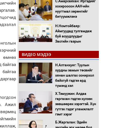
С.Амарсайхан: Иргэдийг
шигчийн
хохироосон ААН-ийн
ргалав.
нуугтмал хөрөнгийг
битүүмжлэнэ
олцогчид
эдээлэл
Н.Номтойбаяр:
Аймгуудад тулгамдаж
буй асуудлуудыг
Засгийн газрын
онголын
хуралдаанд танилцуулж,
эрчний
шийдвэрлүүлнэ
ВИДЕО МЭДЭЭ
н өмнөх
С.Бямбацогт Зүүн Азийн
 байгаа
эрэгтэйчүүдийн
Н.Алтанхуяг: Туулын
волейболын тэмцээнд
хурдны замын төсвийг
 байгаа
оролцож байгаа баг
хянан шалгах сонирхол
даргаар
тамирчдад амжилт
байхгүй гэдгээ ард
хүслээ
түмэнд хэл
Автобензин, дизель
Х.Тэмүүжин: Алдаа
логдсон
түлшний онцгой албан
гаргасан гэдгээ хүлээн
татварыг тэглэлээ
а. Ажил
зөвшөөрөх хэрэгтэй. Хүн
гүтгэх гэдэг уламжлалт
өвөрмөц
гэмт хэрэг
Санхүүгийн хэмнэлтийн
ийгмийн
горимд эрүүл мэндийн
Б.Жаргалан: Эдийн
жиллаж,
салбар хамаарахгүй
засгийн эрх чөлөө бол