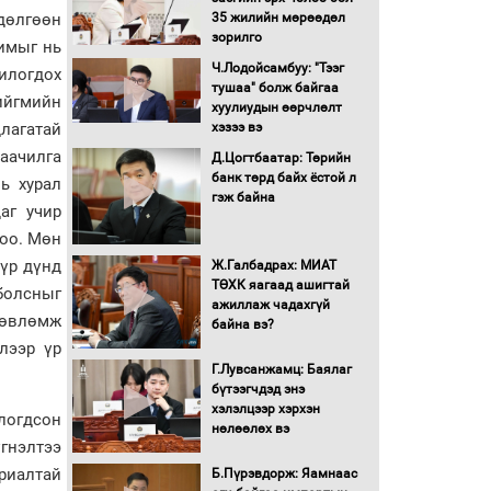
дөлгөөн
35 жилийн мөрөөдөл
зорилго
римыг нь
Нөөцийн махны
худалдаа, борлуулалтыг
Ч.Лодойсамбуу: "Тээг
милогдох
нээлттэй ил тод болгоно
тушаа" болж байгаа
ийгмийн
хуулиудын өөрчлөлт
лагатай
хэзээ вэ
Монгол Улс “COP17”-д
аачилга
Д.Цогтбаатар: Төрийн
“Тал хээрийн
банк төрд байх ёстой л
төлөвлөгөө”-гөө
ь хурал
гэж байна
танилцуулна
аг учир
16 төрлийн эмийг нэг эх
лоо. Мөн
үүсвэрээс худалдан авах
 үр дүнд
Ж.Галбадрах: МИАТ
журмыг баталлаа
ТӨХК яагаад ашигтай
болсныг
ажиллаж чадахгүй
зөвлөмж
Бүх шатанд хэмнэлтийн
байна вэ?
горимд шилжиж, найр
элээр үр
наадам, зөвлөгөөн,
Г.Лувсанжамц: Баялаг
гадаад томилолтыг
бүтээгчдэд энэ
хориглолоо
хэлэлцээр хэрхэн
логдсон
нөлөөлөх вэ
Сайд нар төсвөө хэрхэн
гнэлтээ
зарцуулах вэ?
риалтай
Б.Пүрэвдорж: Яамнаас