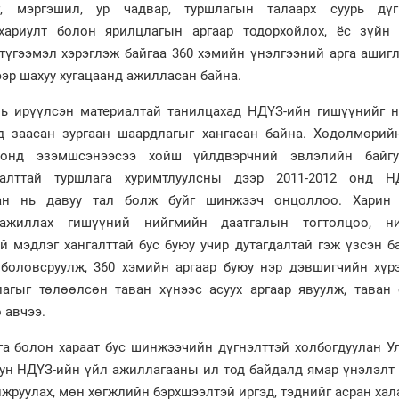
, мэргэшил, ур чадвар, туршлагын талаарх суурь дүг
, хариулт болон ярилцлагын аргаар тодорхойлох, ёс зүйн 
 түгээмэл хэрэглэж байгаа 360 хэмийн үнэлгээний арга ашиг
ээр шахуу хугацаанд ажилласан байна.
ь ирүүлсэн материалтай танилцахад НДҮЗ-ийн гишүүнийг н
д заасан зургаан шаардлагыг хангасан байна. Хөдөлмөрий
 онд эзэмшсэнээсээ хойш үйлдвэрчний эвлэлийн байгу
галттай туршлага хуримтлуулсны дээр 2011-2012 онд Н
ан нь давуу тал болж буйг шинжээч онцоллоо. Харин
 ажиллах гишүүний нийгмийн даатгалын тогтолцоо, н
й мэдлэг хангалттай бус буюу учир дутагдалтай гэж үзсэн б
 боловсруулж, 360 хэмийн аргаар буюу нэр дэвшигчийн хүр
лагыг төлөөлсөн таван хүнээс асуух аргаар явуулж, таван
 авчээ.
а болон хараат бус шинжээчийн дүгнэлттэй холбогдуулан У
ун НДҮЗ-ийн үйл ажиллагааны ил тод байдалд ямар үнэлэлт 
айжруулах, мөн хөгжлийн бэрхшээлтэй иргэд, тэднийг асран х