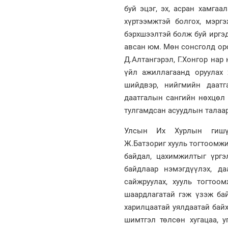
буй эцэг, эх, асран хамга
хүртээмжтэй болгох, мэрг
бэрхшээлтэй болж буй иргэд
авсан юм. Мөн сонсголд ор
Д.Алтангэрэл, Г.Хонгор нар
үйл ажиллагаанд оруулах
шийдвэр, нийгмийн даатг
даатгалын сангийн нөхцөл 
тулгамдсан асуудлын талаар
Улсын Их Хурлын гишүү
Ж.Батзориг хууль тогтоомжи
байдал, цахимжилтыг үрг
байдлаар нэмэгдүүлэх, д
сайжруулах, хууль тогтоо
шаардлагатай гэж үзэж ба
харилцаатай уялдаатай бай
шимтгэл төлсөн хугацаа, 