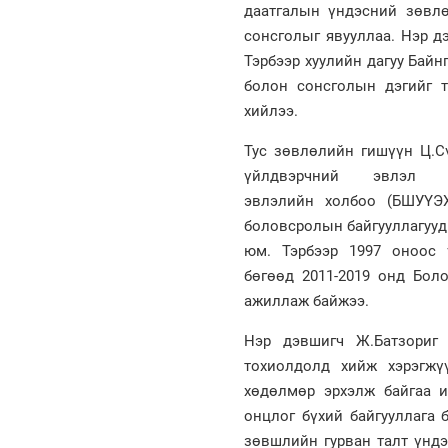
даатгалын үндэсний зөвлө
сонсголыг явууллаа. Нэр д
Тэрбээр хуулийн дагуу Бай
болон сонсголын дэгийг 
хийлээ.
Тус зөвлөлийн гишүүн Ц.С
үйлдвэрчний эвлэл 
эвлэлийн холбоо (БШУҮЭХ
боловсролын байгууллагууд
юм. Тэрбээр 1997 оноос 
бөгөөд 2011-2019 онд Бол
ажиллаж байжээ.
Нэр дэвшигч Ж.Батзориг
тохиолдолд хийж хэрэгжү
хөдөлмөр эрхэлж байгаа 
онцлог бүхий байгууллага
зөвшлийн гурван талт үнд