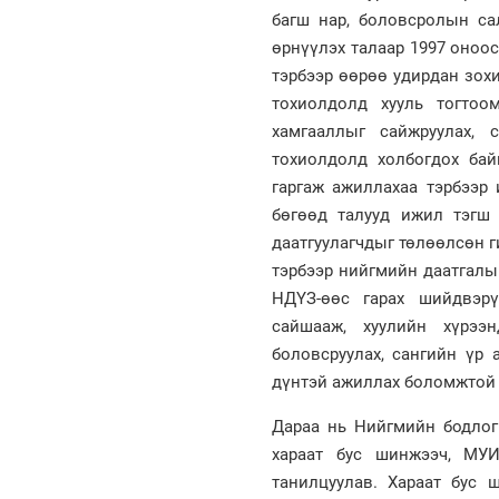
багш нар, боловсролын с
өрнүүлэх талаар 1997 оноо
тэрбээр өөрөө удирдан зохи
тохиолдолд хууль тогтоо
хамгааллыг сайжруулах, 
тохиолдолд холбогдох бай
гаргаж ажиллахаа тэрбээр
бөгөөд талууд ижил тэгш 
даатгуулагчдыг төлөөлсөн 
тэрбээр нийгмийн даатгалы
НДҮЗ-өөс гарах шийдвэрү
сайшааж, хуулийн хүрээ
боловсруулах, сангийн үр 
дүнтэй ажиллах боломжтой 
Дараа нь Нийгмийн бодлог
хараат бус шинжээч, МУИ
танилцуулав. Хараат бус