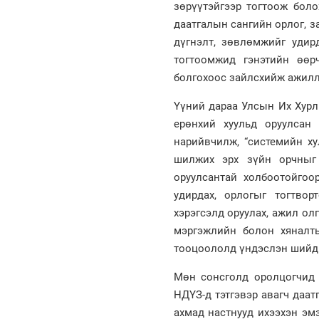
зөрүүтэйгээр тогтоож боло
даатгалын сангийн орлог, 
дүгнэлт, зөвлөмжийг удир
тогтоомжид гэнэтийн өөр
болгохоос зайлсхийж ажилл
Үүний дараа Улсын Их Хурл
ерөнхий хуульд оруулсан 
нарийвчилж, “системийн ху
шилжих эрх зүйн орчныг 
оруулсантай холбоотойгоо
удирдах, орлогыг тогтвор
хэрэгсэлд оруулах, ажил ол
мэргэжлийн болон хяналт
тооцоололд үндэслэн шийдв
Мөн сонсголд оролцогчид
НДҮЗ-д тэтгэвэр авагч даа
ахмад настнууд ихээхэн эмз