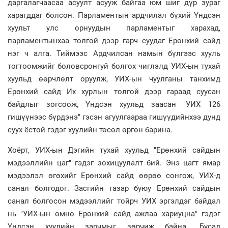
даргалагчаасаа асуулт асууж байгаа юм шиг дүр зураг
харагддаг болсон. Парламентын ардчилал бүхий Үндсэн
хуульт улс орнуудын парламентыг харахад,
парламентынхаа толгой дээр гарч суудаг Ерөнхий сайд
нэг ч алга. Тиймээс Ардчилсан намын бүлгээс хууль
тогтоомжийг боловсронгуй болгох чиглэлд УИХ-ын тухай
хуульд өөрчлөлт оруулж, УИХ-ын чуулганы танхимд
Ерөнхий сайд Их хурлын толгой дээр гараад суусан
байдлыг зогсоож, Үндсэн хуульд заасан "УИХ 126
гишүүнээс бүрдэнэ" гэсэн агуулгаараа гишүүдийнхээ дунд
суух ёстой гэдэг хуулийн төсөл өргөн барина.
Хоёрт, УИХ-ын Дэгийн тухай хуульд "Ерөнхий сайдын
мэдээллийн цаг" гэдэг зохицуулалт бий. Энэ цагт ямар
мэдээлэл өгөхийг Ерөнхий сайд өөрөө сонгож, УИХ-д
санал болгодог. Засгийн газар буюу Ерөнхий сайдын
санал болгосон мэдээллийг тойрч УИХ эргэлдэг байдал
нь "УИХ-ын өмнө Ерөнхий сайд ажлаа хариуцна" гэдэг
Үндсэн хуулийн зарчмыг зөрчиж байна. Бусад