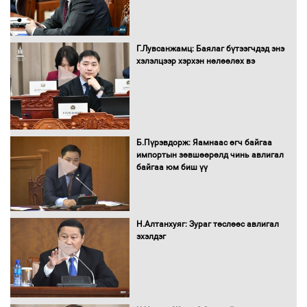
"ДЦС-3” ТӨХК-ийн нэн шаардлагатай
Г.Лувсанжамц: Баялаг бүтээгчдэд энэ
“Турбингенератор-5”-ын шинэчлэлийн
хэлэлцээр хэрхэн нөлөөлөх вэ
төсвийг шийдвэрлэхээр болов
УИХ-ын дарга С.Бямбацогт Сутай
хайрхны тэнгэрийг тахих тахилгад
Б.Пүрэвдорж: Яамнаас өгч байгаа
оролцлоо
импортын зөвшөөрөлд чинь авлигал
байгаа юм биш үү
С.Амарсайхан: Иргэдийг хохироосон
ААН-ийн нуугтмал хөрөнгийг
Н.Алтанхуяг: Зураг төслөөс авлигал
битүүмжлэнэ
эхэлдэг
Н.Номтойбаяр: Аймгуудад тулгамдаж