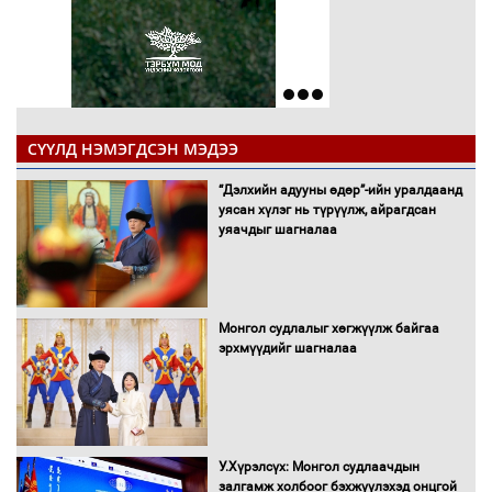
СҮҮЛД НЭМЭГДСЭН МЭДЭЭ
“Дэлхийн адууны өдөр”-ийн уралдаанд
уясан хүлэг нь түрүүлж, айрагдсан
уяачдыг шагналаа
Монгол судлалыг хөгжүүлж байгаа
эрхмүүдийг шагналаа
У.Хүрэлсүх: Монгол судлаачдын
залгамж холбоог бэхжүүлэхэд онцгой