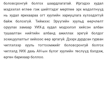
боловсронгуй болгох шаардлагатай. Иргэдээ худал
мэдээлэл өглөө гэж шийтгэдэг мөртлөө эрх мэдэлтнүүд
нь худал ярихаараа огт хуулийн хариуцлага хүлээдэггүй
байж болохгүй. Тиймээс Эрүүгийн хуульд өөрчлөлт
оруулах замаар УИХ-д худал мэдээлэл хийсэн албан
тушаалтан нийтийн албанд ажиллах эрхгүй болдог
зохицуулалтыг хийхээс өөр аргагүй. Дээрх дурдсан гурван
чиглэлээр хууль тогтоомжийг боловсронгуй болгох
чиглэлд УИХ дахь АН-ын бүлэг хуулийн төслүүд бэлдэж,
өргөн барихаар боллоо.