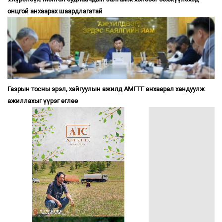
онцгой анхаарах шаардлагатай
Газрын тосны эрэл, хайгуулын ажилд АМГТГ анхаарал хандуулж
ажиллахыг үүрэг өглөө