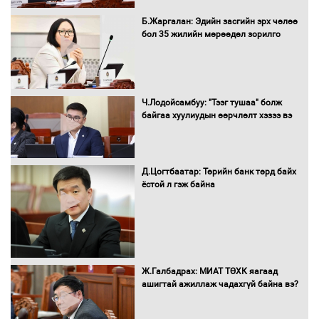
МВт-ын хүчин чадалтай ДЦС-ын галыг
Б.Жаргалан: Эдийн засгийн эрх чөлөө
асаалаа
бол 35 жилийн мөрөөдөл зорилго
Д.Энхтуяа: Иргэдийн санал, хүсэлтийг
салбарын бодлого, хууль тогтоомжид
Ч.Лодойсамбуу: "Тээг тушаа" болж
тусган бодит шийдэлд хүргэхийн
байгаа хуулиудын өөрчлөлт хэзээ вэ
төлөө ажиллана
Д.Цогтбаатар: Төрийн банк төрд байх
Засгийн газраас хөнгөлөлттэй зээлээр
ёстой л гэж байна
дэмжсэний үр дүнд шатахуун хадгалах
савнууд эхнээсээ ашиглалтад орж
байна
“Цааснаас чөлөөлье” зөвлөлдөх
Ж.Галбадрах: МИАТ ТӨХК яагаад
хэлэлцүүлэг боллоо
ашигтай ажиллаж чадахгүй байна вэ?