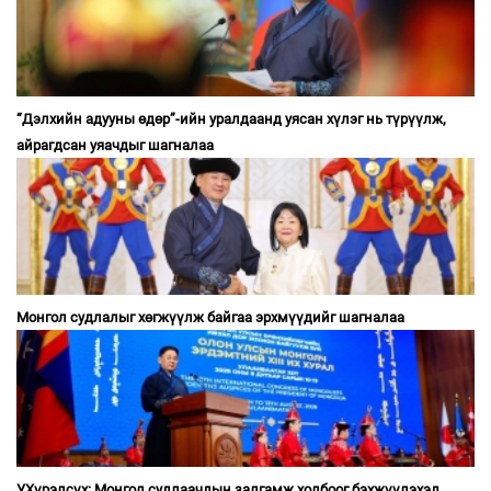
“Дэлхийн адууны өдөр”-ийн уралдаанд уясан хүлэг нь түрүүлж,
айрагдсан уяачдыг шагналаа
Монгол судлалыг хөгжүүлж байгаа эрхмүүдийг шагналаа
У.Хүрэлсүх: Монгол судлаачдын залгамж холбоог бэхжүүлэхэд