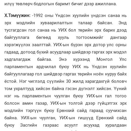
илүү төвлөрч бодлогын баримт бичиг дээр ажиллана.
Х.Тэмүүжин:
-1992 оны Үндсэн хуулийн үндсэн санаа нь
эрх мэдлийн хуваарилалтын талаар байсан. Энд
тусгагдсан гол санаа нь УИХ бол төрийн эрх барих дээд
байгууллага бөгөөд хууль тогтоомжийг дангаар
хэрэгжүүлэх заалттай. УИХ-ын бүрэн эрх дотор улс орны
гадаад, дотоод бүхий асуудлаар шийдвэр гаргах эрх мэдэл
хадгалагдаж байгаа. Энэ хүрээнд Монгол Улс
парламентын ардчилал буюу УИХ нь Үндсэн хуулийн
байгууллагаар гол шийдвэр гаргах төрийн ноён нуруу байх
ёстой. Нэг чиглэлд сүүлийн 30 жилд харагдахгүй боловч
том ухралтууд хийсэн байна гэсэн дүгнэлт хийсэн. Үүний
нэг нь парламентын чуулган буюу УИХ-ын гал тогоо
болсон амин газар, УИХ-ын толгой дээр гүйцэтгэх эрх
мэдлийн тэргүүн буюу Ерөнхий сайд гараад суучихсан
байна. УИХ-ын чуулган, УИХ-ын гишүүд Ерөнхий сайд
буюу Засгийн газраас асуулт асуухад хуралдаан