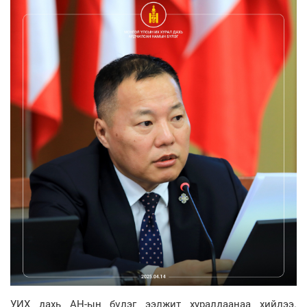
УИХ дахь АН-ын бүлэг ээлжит хуралдаанаа хийлээ.