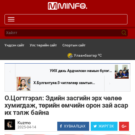
Toggle
navigation
Үндсэн сайт
Улс төрийн сайт
Спортын сайт
o
Улаанбаатар
C
УИХ дахь Ардчилсан намын бүлэг...
Х.Булгантуяа:3 чиглэлээр хамтын...
О.Цогтгэрэл: Эдийн засгийн эрх чөлөө
хумигдаж, төрийн өмчийн орон зай асар
их тэлж байна
Kuzmo
ХУВААЛЦАХ
ЖИРГЭХ
2025-04-14