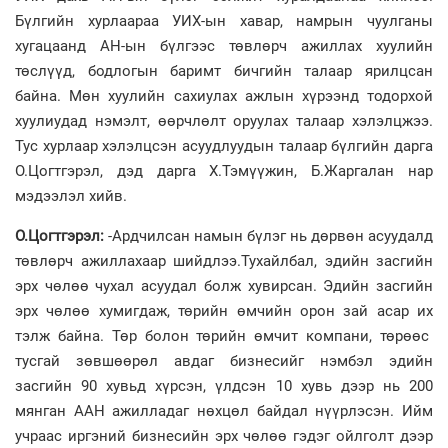
Бүлгийн хурлаараа УИХ-ын хавар, намрын чуулганы
хугацаанд АН-ын бүлгээс төвлөрч ажиллах хуулийн
төслүүд, бодлогын баримт бичгийн талаар ярилцсан
байна. Мөн хуулийн сахиулах ажлын хүрээнд тодорхой
хуулиудад нэмэлт, өөрчлөлт оруулах талаар хэлэлцжээ.
Тус хурлаар хэлэлцсэн асуудлуудын талаар бүлгийн дарга
О.Цогтгэрэл, дэд дарга Х.Тэмүүжин, Б.Жаргалан нар
мэдээлэл хийв.
О.Цогтгэрэл:
-Ардчилсан намын бүлэг нь дөрвөн асуудалд
төвлөрч ажиллахаар шийдлээ.Тухайлбал, эдийн засгийн
эрх чөлөө чухал асуудал болж хувирсан. Эдийн засгийн
эрх чөлөө хумигдаж, төрийн өмчийн орон зай асар их
тэлж байна. Төр болон төрийн өмчит компани, төрөөс
тусгай зөвшөөрөл авдаг бизнесийг нэмбэл эдийн
засгийн 90 хувьд хүрсэн, үлдсэн 10 хувь дээр нь 200
мянган ААН ажилладаг нөхцөл байдал нүүрлэсэн. Ийм
учраас иргэний бизнесийн эрх чөлөө гэдэг ойлголт дээр