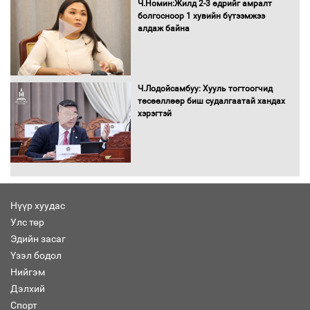
буй асуудлуудыг Засгийн газрын
Ч.Номин:Жилд 2-3 өдрийг амралт
хуралдаанд танилцуулж,
болгосноор 1 хувийн бүтээмжээ
шийдвэрлүүлнэ
алдаж байна
С.Бямбацогт Зүүн Азийн
эрэгтэйчүүдийн волейболын тэмцээнд
оролцож байгаа баг тамирчдад
Ч.Лодойсамбуу: Хууль тогтоогчид
амжилт хүслээ
төсөөллөөр биш судалгаатай хандах
хэрэгтэй
Автобензин, дизель түлшний онцгой
албан татварыг тэглэлээ
Нүүр хуудас
Улс төр
Эдийн засаг
Санхүүгийн хэмнэлтийн горимд эрүүл
Үзэл бодол
мэндийн салбар хамаарахгүй
Нийгэм
Дэлхий
Спорт