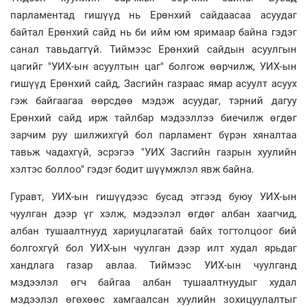
парламентад гишүүд нь Ерөнхий сайдаасаа асуудаг
байтал Ерөнхий сайд нь би ийм юм яримаар байна гэдэг
санал тавьдаггүй. Тиймээс Ерөнхий сайдын асуулгын
цагийг "УИХ-ын асуултын цаг" болгож өөрчилж, УИХ-ын
гишүүд Ерөнхий сайд, Засгийн газраас ямар асуулт асуух
гэж байгаагаа өөрсдөө мэдэж асуудаг, тэрний дагуу
Ерөнхий сайд ирж тайлбар мэдээллээ биечилж өгдөг
зарчим руу шилжихгүй бол парламент бүрэн хяналтаа
тавьж чадахгүй, эсрэгээ "УИХ Засгийн газрын хуулийн
хэлтэс боллоо" гэдэг бодит шүүмжлэл явж байна.
Гуравт, УИХ-ын гишүүдээс бусад этгээд буюу УИХ-ын
чуулган дээр үг хэлж, мэдээлэл өгдөг албан хаагчид,
албан тушаалтнууд хариуцлагатай байх тогтолцоог бий
болгохгүй бол УИХ-ын чуулган дээр илт худал ярьдаг
хандлага газар авлаа. Тиймээс УИХ-ын чуулганд
мэдээлэл өгч байгаа албан тушаалтнуудыг худал
мэдээлэл өгөхөөс хамгаалсан хуулийн зохицуулалтыг