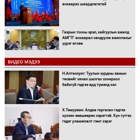
анхаарах шаардлагатай
Газрын тосны эрэл, хайгуулын ажилд
АМГТГ анхаарал хандуулж ажиллахыг
үүрэг өглөө
ВИДЕО МЭДЭЭ
Н.Номтойбаяр: Орон нутаг хөгжихөд
чөдөр болж буй хууль, эрхзүйн орчныг
Н.Алтанхуяг: Туулын хурдны замын
шинэчилнэ
төсвийг хянан шалгах сонирхол
байхгүй гэдгээ ард түмэнд хэл
Багахангай-Хөшигийн хөндий-Эмээлт
Х.Тэмүүжин: Алдаа гаргасан гэдгээ
чиглэлийн төмөр замыг ашиглалтад
хүлээн зөвшөөрөх хэрэгтэй. Хүн гүтгэх
оруулахаар бэлтгэж байна
гэдэг уламжлалт гэмт хэрэг
Сэлэнгэ аймгийн Сүхбаатар суманд 70