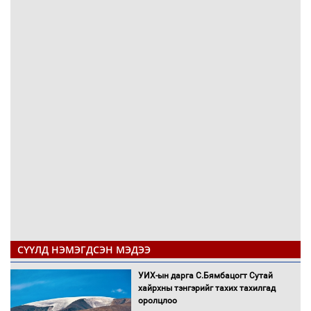
СҮҮЛД НЭМЭГДСЭН МЭДЭЭ
УИХ-ын дарга С.Бямбацогт Сутай
хайрхны тэнгэрийг тахих тахилгад
оролцлоо