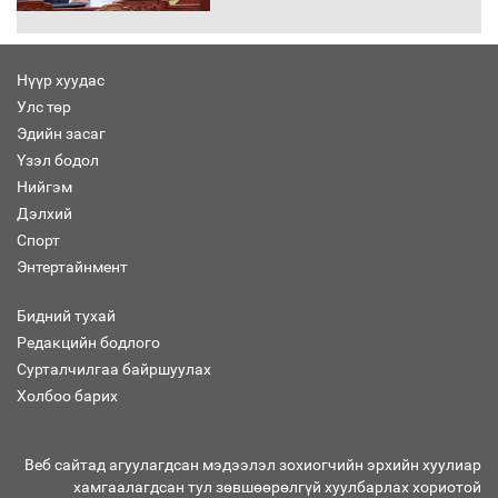
Нүүр хуудас
Улс төр
“Хар жагсаалт”-ын асуудлыг цэгцлэх
Эдийн засаг
чиглэлээр Монголбанкны удирдлагад
30 хоногийн хугацаатай үүрэг өглөө
Үзэл бодол
Нийгэм
Дэлхий
Спорт
Ерөнхий сайд Н.Учрал олимпиадын
Энтертайнмент
хүрээнд гарсан зардлыг шийдвэрлэж
өгөхөөр болов
Бидний тухай
Редакцийн бодлого
Сурталчилгаа байршуулах
Энэ намар 1-6 дугаар ангийн
хүүхдүүдэд сургуулийн автобус
Холбоо барих
үйлчилнэ
Веб сайтад агуулагдсан мэдээлэл зохиогчийн эрхийн хуулиар
хамгаалагдсан тул зөвшөөрөлгүй хуулбарлах хориотой