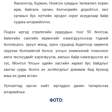
Ханхонгор, Хүрмэн, Номгон сумдын төлөөлөл зорин
ирж, байгаль орчин, бэлчээрийн доройтол, хил
орчмын бүс нутгийн эрсдэл зэрэг асуудлаар байр
сууриа илэрхийллээ.
Гэхдээ иргэд стратегийн ордуудын тоог 55 болгож,
баялгийн сангийн хөрөнгийг нэмэгдүүлснээр тэдний
боловсрол, эрүүл мэнд, орон сууцанд бодитоор хөрөнгө
оруулах боломжтой болох, улсын хэмжээний томоохон
мега төслүүдийг хэрэгжүүлж, ажлын байр нэмэгдүүлэх ач
тус, Монгол Улсын эдийн засгийн хараат бус байдлыг
хангах суурь болох ач холбогдлыг дэмжиж бид бүхэнд
маш их урам өгсөн.
Уулзалтад ирсэн нийт иргэддээ дахин талархснаа
илэрхийлье.
ФОТО: