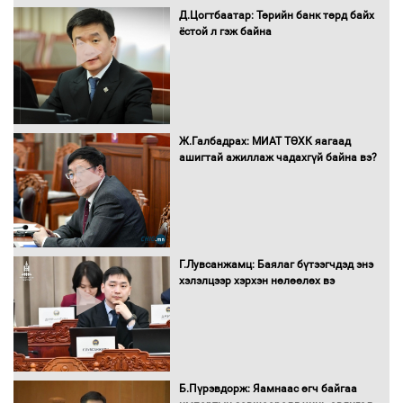
Д.Цогтбаатар: Төрийн банк төрд байх
ёстой л гэж байна
16 төрлийн эмийг нэг эх үүсвэрээс
худалдан авах журмыг баталлаа
Бүх шатанд хэмнэлтийн горимд
Ж.Галбадрах: МИАТ ТӨХК яагаад
шилжиж, найр наадам, зөвлөгөөн,
ашигтай ажиллаж чадахгүй байна вэ?
гадаад томилолтыг хориглолоо
Сайд нар төсвөө хэрхэн зарцуулах вэ?
Г.Лувсанжамц: Баялаг бүтээгчдэд энэ
хэлэлцээр хэрхэн нөлөөлөх вэ
Засгийн газрын ээлжит хуралдаан
болж байна
Б.Пүрэвдорж: Яамнаас өгч байгаа