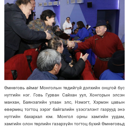
Өмнөговь аймаг Монголын төдийгүй дэлхийн онцгой бүс
нутгийн нэг. Говь Гурван Сайхан уул, Хонгорын элсэн
манхан, Баянзагийн улаан элс, Нэмэгт, Хэрмэн цавын
өвөрмөц тогтоц зэрэг байгалийн үзэсгэлэнт газрууд энэ
нутгийн бахархал юм. Монгол орны хамгийн уудам,
хамгийн олон төрлийн газарзүйн тогтоц бүхий Өмнөговьд