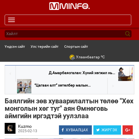
Toggle
navigation
Үндсэн сайт
Улс төрийн сайт
Спортын сайт
o
Улаанбаатар
C
Д.Амарбаясгалан: Хүний хөгжил нь...
“Цагаан алт” хөтөлбөр малын...
Баялгийн зөв хуваарилалтын төлөө "Хөх
монголын хөг туг" аян Өмнөговь
аймгийн иргэдтэй уулзлаа
Kuzmo
ХУВААЛЦАХ
ЖИРГЭХ
2025-02-13