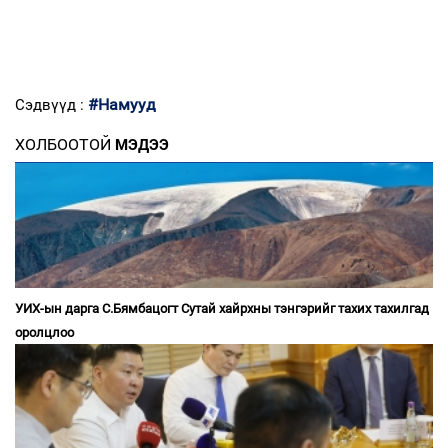
#Намууд
Сэдвүүд :
ХОЛБООТОЙ
МЭДЭЭ
УИХ-ын дарга С.Бямбацогт Сутай хайрхны тэнгэрийг тахих тахилгад
оролцлоо