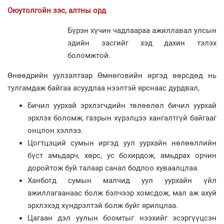
Оюутолгойн зэс, алтны орд
Бүрэн хүчин чадлаараа ажиллавал улсын
эдийн засгийг хэд дахин тэлэх
боломжтой.
Өнөөдрийн уулзалтаар Өмнөговийн иргэд өөрсдөд нь
тулгамдаж байгаа асуудлаа нээлтэй ярснаас дурдвал,
Бичил уурхай эрхлэгчдийн төлөөлөл бичил уурхай
эрхлэх боломж, газрын хүрэлцээ хангалтгүй байгааг
онцлон хэллээ.
Цогтцэций сумын иргэд уул уурхайн нөлөөллийн
бүст амьдарч, хөрс, ус бохирдож, амьдрах орчин
доройтож буй талаар санал бодлоо хуваалцлаа.
Ханбогд сумын малчид уул уурхайн үйл
ажиллагаанаас болж бэлчээр хомсдож, мал аж ахуй
эрхлэхэд хүндрэлтэй болж буйг ярилцлаа.
Цагаан дэл уулын боомтыг нээхийг эсэргүүцсэн