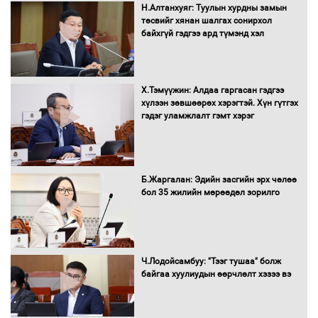
Автобензин, дизель түлшний онцгой
Н.Алтанхуяг: Туулын хурдны замын
албан татварыг тэглэлээ
төсвийг хянан шалгах сонирхол
байхгүй гэдгээ ард түмэнд хэл
Х.Тэмүүжин: Алдаа гаргасан гэдгээ
Санхүүгийн хэмнэлтийн горимд эрүүл
хүлээн зөвшөөрөх хэрэгтэй. Хүн гүтгэх
мэндийн салбар хамаарахгүй
гэдэг уламжлалт гэмт хэрэг
Нөөцийн махны худалдаа,
Б.Жаргалан: Эдийн засгийн эрх чөлөө
борлуулалтыг нээлттэй ил тод
бол 35 жилийн мөрөөдөл зорилго
болгоно
Монгол Улс “COP17”-д “Тал хээрийн
Ч.Лодойсамбуу: "Тээг тушаа" болж
төлөвлөгөө”-гөө танилцуулна
байгаа хуулиудын өөрчлөлт хэзээ вэ