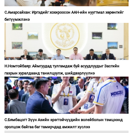
С.Амарсайхан: Иргэдийг хохироосон ААН-ийн нуугтмал хөрөнгийг
битүүмжлэнэ
Н.Номтойбаяр: Аймгуудад тулгамдаж буй асуудлуудыг Засгийн
газрын хуралдаанд танилцуулж, шийдвэрлүүлнэ
С.Бямбацогт Зүүн Азийн эрэгтэйчүүдийн волейболын тэмцээнд
оролцож байгаа баг тамирчдад амжилт хүслээ