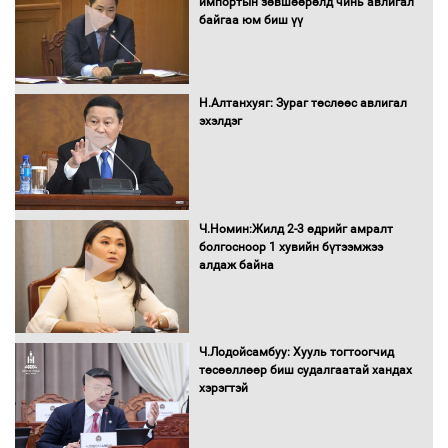
импортын зөвшөөрөлд чинь авлигал
байгаа юм биш үү
Автомашинд улсын дугаарын тэгш,
сондгойгоор шатахуун олгоно
Н.Алтанхуяг: Зураг төслөөс авлигал
эхэлдэг
Бага орлоготой иргэдийн орлогод
татвар ногдуулахгүй байх эрх зүйн
орчныг бүрдүүллээ
Ч.Номин:Жилд 2-3 өдрийг амралт
болгосноор 1 хувийн бүтээмжээ
алдаж байна
Хөшөө бүтсэн түүхийг өгүүлэх 7
баримт
Ч.Лодойсамбуу: Хууль тогтоогчид
төсөөллөөр биш судалгаатай хандах
хэрэгтэй
Хөвсгөл нуурын лусыг тахих төрийн
тахилгын ёслол боллоо