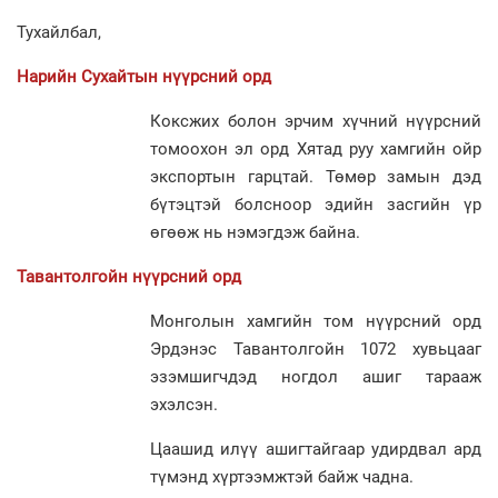
Тухайлбал,
Нарийн Сухайтын нүүрсний орд
Коксжих болон эрчим хүчний нүүрсний
томоохон эл орд Хятад руу хамгийн ойр
экспортын гарцтай. Төмөр замын дэд
бүтэцтэй болсноор эдийн засгийн үр
өгөөж нь нэмэгдэж байна.
Тавантолгойн нүүрсний орд
Монголын хамгийн том нүүрсний орд
Эрдэнэс Тавантолгойн 1072 хувьцааг
эзэмшигчдэд ногдол ашиг тарааж
эхэлсэн.
Цаашид илүү ашигтайгаар удирдвал ард
түмэнд хүртээмжтэй байж чадна.