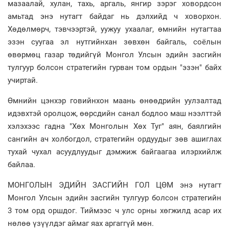
мазаалай, хулан, тахь, аргаль, янгир зэрэг ховордсон
амьтад энэ нутагт байдаг нь дэлхийд ч ховорхон.
Хөдөлмөрч, тэвчээртэй, уужуу ухаалаг, өмнийн нутагтаа
эзэн суугаа эл нутгийнхан зөвхөн байгаль, соёлын
өвөрмөц газар төдийгүй Монгол Улсын эдийн засгийн
тулгуур болсон стратегийн гурван том ордын "эзэн" байх
учиртай.
Өмнийн цэнхэр говийнхон маань өнөөдрийн уулзалтад
идэвхтэй оролцож, өөрсдийн санал бодлоо маш нээлттэй
хэлэхээс гадна "Хөх Монголын Хөх Туг" аян, баялгийн
сангийн ач холбогдол, стратегийн ордуудыг зөв ашиглах
тухай чухал асуудлуудыг дэмжиж байгаагаа илэрхийлж
байлаа.
МОНГОЛЫН ЭДИЙН ЗАСГИЙН ГОЛ ЦӨМ энэ нутагт
Монгол Улсын эдийн засгийн тулгуур болсон стратегийн
3 том орд оршдог. Тиймээс ч улс орны хөгжилд асар их
нөлөө үзүүлдэг аймаг яах аргаггүй мөн.