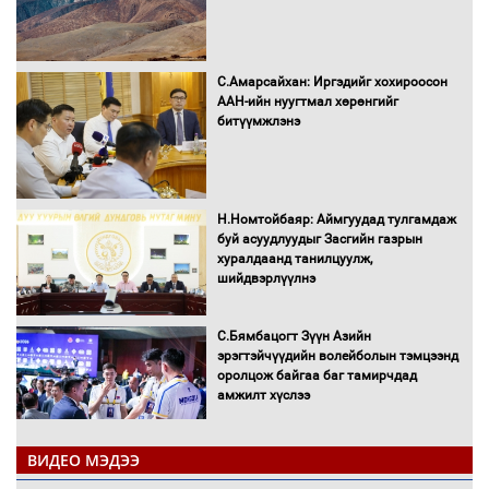
С.Амарсайхан: Иргэдийг хохироосон
ААН-ийн нуугтмал хөрөнгийг
битүүмжлэнэ
Н.Номтойбаяр: Аймгуудад тулгамдаж
буй асуудлуудыг Засгийн газрын
хуралдаанд танилцуулж,
шийдвэрлүүлнэ
С.Бямбацогт Зүүн Азийн
эрэгтэйчүүдийн волейболын тэмцээнд
оролцож байгаа баг тамирчдад
амжилт хүслээ
ВИДЕО МЭДЭЭ