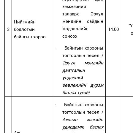
хэмжээний
талаарх Эрүүл
мэндийн сайдын
Нийгмийн
“
мэдээллийг
3
бодлогын
14
.00
х
сонсох
байнгын хороо
·
Байнгын хорооны
тогтоолын төсөл /
Эрүүл мэндийн
даатгалын
үндэсний
зөвлөлийн дүрэм
батлах тухай
/
·
Байнгын хорооны
тогтоолын төсөл
/
Ажлын хэсгийн
удирдамж батлах
Аж