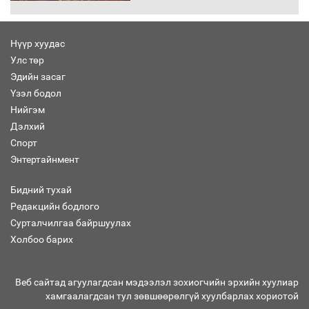
баримт
Нүүр хуудас
Улс төр
Хөвсгөл нуурын лусыг тахих төрийн
тахилгын ёслол боллоо
Эдийн засаг
Үзэл бодол
Нийгэм
Дэлхий
Спорт
“Хар жагсаалт”-ын асуудлыг цэгцлэх
Энтертайнмент
чиглэлээр Монголбанкны удирдлагад
30 хоногийн хугацаатай үүрэг өглөө
Бидний тухай
Редакцийн бодлого
Сурталчилгаа байршуулах
Ерөнхий сайд Н.Учрал олимпиадын
Холбоо барих
хүрээнд гарсан зардлыг шийдвэрлэж
өгөхөөр болов
Веб сайтад агуулагдсан мэдээлэл зохиогчийн эрхийн хуулиар
хамгаалагдсан тул зөвшөөрөлгүй хуулбарлах хориотой
Энэ намар 1-6 дугаар ангийн