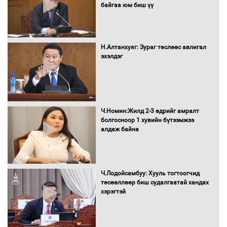
байгаа юм биш үү
Засгийн газрын ээлжит хуралдаан
болж байна
Н.Алтанхуяг: Зураг төслөөс авлигал
эхэлдэг
Автомашинд улсын дугаарын тэгш,
сондгойгоор шатахуун олгоно
Ч.Номин:Жилд 2-3 өдрийг амралт
болгосноор 1 хувийн бүтээмжээ
алдаж байна
Бага орлоготой иргэдийн орлогод
татвар ногдуулахгүй байх эрх зүйн
орчныг бүрдүүллээ
Ч.Лодойсамбуу: Хууль тогтоогчид
төсөөллөөр биш судалгаатай хандах
хэрэгтэй
Хөшөө бүтсэн түүхийг өгүүлэх 7