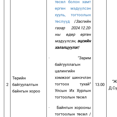
төсөл болон хамт
өргөн мэдүүлсэн
хууль, тогтоолын
төслүүд
/
Засгийн
газар 2024.12.20-
ны өдөр өргөн
мэдүүлсэн,
эцсийн
хэлэлцүүлэг
/
·
“Зарим
байгууллагын
цалингийн
хэмжээг шинэчлэн
Төрийн
“Ж
тогтоох тухай”
2
байгуулалтын
13
.00
Д.Сү
Улсын Их Хурлын
байнгын хороо
тогтоолын төсөл
·
Байнгын хорооны
тогтоолын төсөл
/