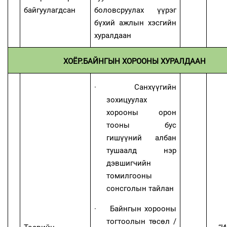
байгуулагдсан
боловсруулах үүрэг
бүхий ажлын хэсгийн
хуралдаан
ХОЁР.БАЙНГЫН ХОРООНЫ ХУРАЛДААН
·
Санхүүгийн
зохицуулах
хорооны орон
тооны бус
гишүүний албан
тушаалд нэр
дэвшигчийн
томилгооны
сонсголын тайлан
·
Байнгын хорооны
тогтоолын төсөл
/