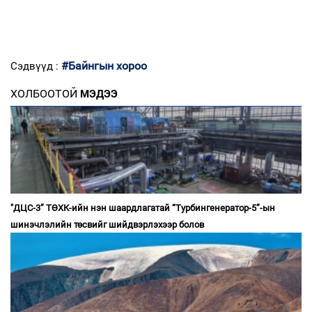
#Байнгын хороо
Сэдвүүд :
ХОЛБООТОЙ
МЭДЭЭ
"ДЦС-3” ТӨХК-ийн нэн шаардлагатай “Турбингенератор-5”-ын
шинэчлэлийн төсвийг шийдвэрлэхээр болов