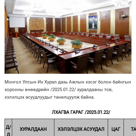
Монгол Улсын Их Хурал дахь Ажлын хэсэг болон байнгын
хорооны өнөөдрийн /2025.01.22/ хуралдааны тов,
хэлэлцэх асуудлуудыг танилцуулж байна.
ЛХАГВА ГАРАГ /2025.01.22/
Д/
ХУРАЛДААН
ХЭЛЭЛЦЭХ АСУУДАЛ
ЦАГ
Т
Д