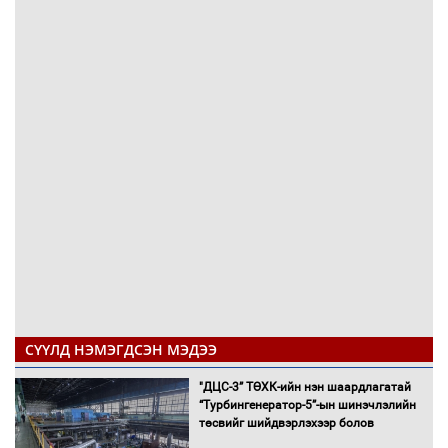
СҮҮЛД НЭМЭГДСЭН МЭДЭЭ
"ДЦС-3” ТӨХК-ийн нэн шаардлагатай
“Турбингенератор-5”-ын шинэчлэлийн
төсвийг шийдвэрлэхээр болов