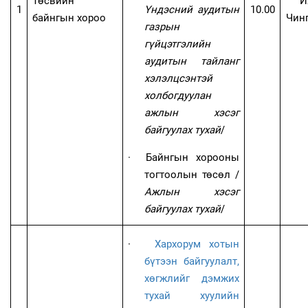
Төсвийн
“И
1
Үндэсний аудитын
10.00
байнгын хороо
Чинг
газрын
гүйцэтгэлийн
аудитын тайланг
хэлэлцсэнтэй
холбогдуулан
ажлын хэсэг
байгуулах тухай
/
·
Байнгын хорооны
тогтоолын төсөл
/
Ажлын хэсэг
байгуулах тухай
/
·
Хархорум хотын
бүтээн байгуулалт,
хөгжлийг дэмжих
тухай хуулийн