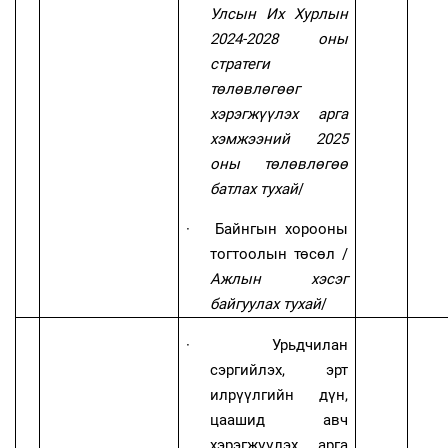
Улсын Их Хурлын
2024-2028 оны
стратеги
төлөвлөгөөг
хэрэгжүүлэх арга
хэмжээний 2025
оны төлөвлөгөө
батлах тухай
/
·
Байнгын хорооны
тогтоолын төсөл
/
Ажлын хэсэг
байгуулах тухай
/
·
Урьдчилан
сэргийлэх, эрт
илрүүлгийн дүн,
цаашид авч
хэрэгжүүлэх арга