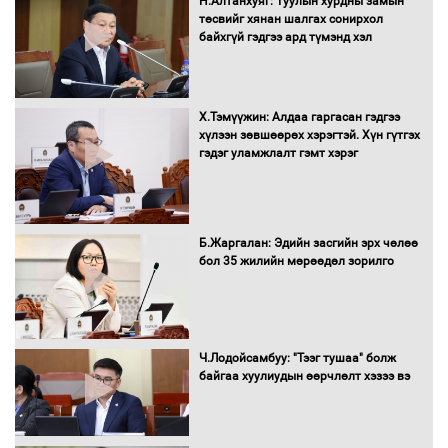
Н.Алтанхуяг: Туулын хурдны замын
оролцож байгаа баг тамирчдад
төсвийг хянан шалгах сонирхол
амжилт хүслээ
байхгүй гэдгээ ард түмэнд хэл
Х.Тэмүүжин: Алдаа гаргасан гэдгээ
Автобензин, дизель түлшний онцгой
хүлээн зөвшөөрөх хэрэгтэй. Хүн гүтгэх
албан татварыг тэглэлээ
гэдэг уламжлалт гэмт хэрэг
Санхүүгийн хэмнэлтийн горимд эрүүл
Б.Жаргалан: Эдийн засгийн эрх чөлөө
мэндийн салбар хамаарахгүй
бол 35 жилийн мөрөөдөл зорилго
Нөөцийн махны худалдаа,
Ч.Лодойсамбуу: "Тээг тушаа" болж
борлуулалтыг нээлттэй ил тод
байгаа хуулиудын өөрчлөлт хэзээ вэ
болгоно