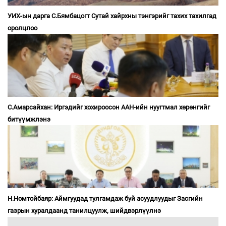
УИХ-ын дарга С.Бямбацогт Сутай хайрхны тэнгэрийг тахих тахилгад
оролцлоо
С.Амарсайхан: Иргэдийг хохироосон ААН-ийн нуугтмал хөрөнгийг
битүүмжлэнэ
Н.Номтойбаяр: Аймгуудад тулгамдаж буй асуудлуудыг Засгийн
газрын хуралдаанд танилцуулж, шийдвэрлүүлнэ