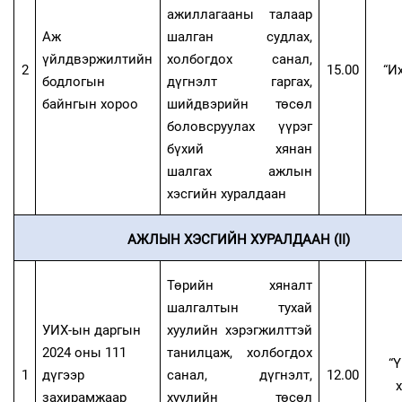
ажиллагааны талаар
Аж
шалган судлах,
үйлдвэржилтийн
холбогдох санал,
2
15.00
“
Их
бодлогын
дүгнэлт гаргах,
байнгын хороо
шийдвэрийн төсөл
боловсруулах үүрэг
бүхий
хянан
шалгах
ажлын
хэсгийн хуралдаан
АЖЛЫН ХЭСГИЙН ХУРАЛДААН (II)
Төрийн хяналт
шалгалтын тухай
УИХ-ын даргын
хуулийн хэрэгжилттэй
2024 оны 111
танилцаж, холбогдох
“
1
дүгээр
санал, дүгнэлт,
12
.00
х
захирамжаар
хуулийн төсөл