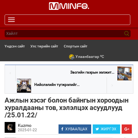
Toggle
navigation
Үндсэн сайт
Улс төрийн сайт
Спортын сайт
o
Улаанбаатар
C
Засгийн газрын ээлжит...
Нийслэлийн түгжрэлийг...
Ажлын хэсэг болон байнгын хороодын
хуралдааны тов, хэлэлцэх асуудлууд
/25.01.22/
Kuzmo
ХУВААЛЦАХ
ЖИРГЭХ
2025-01-22