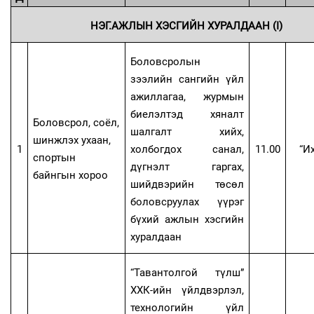
НЭГ.АЖЛЫН ХЭСГИЙН ХУРАЛДААН (I)
Боловсролын
зээлийн сангийн үйл
ажиллагаа, журмын
биелэлтэд хяналт
Боловсрол, соёл,
шалгалт хийх,
шинжлэх ухаан,
1
холбогдох санал,
11.00
“
Их
спортын
дүгнэлт гаргах,
байнгын хороо
шийдвэрийн төсөл
боловсруулах үүрэг
бүхий ажлын хэсгийн
хуралдаан
“Тавантолгой түлш”
ХХК-ийн үйлдвэрлэл,
технологийн үйл