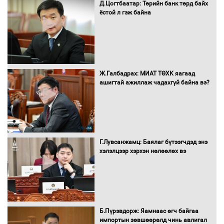
Д.Цогтбаатар: Төрийн банк төрд байх
ёстой л гэж байна
Монгол Улс “COP17”-д “Тал хээрийн
төлөвлөгөө”-гөө танилцуулна
16 төрлийн эмийг нэг эх үүсвэрээс
Ж.Галбадрах: МИАТ ТӨХК яагаад
худалдан авах журмыг баталлаа
ашигтай ажиллаж чадахгүй байна вэ?
Бүх шатанд хэмнэлтийн горимд
шилжиж, найр наадам, зөвлөгөөн,
Г.Лувсанжамц: Баялаг бүтээгчдэд энэ
гадаад томилолтыг хориглолоо
хэлэлцээр хэрхэн нөлөөлөх вэ
Сайд нар төсвөө хэрхэн зарцуулах вэ?
Б.Пүрэвдорж: Яамнаас өгч байгаа
импортын зөвшөөрөлд чинь авлигал