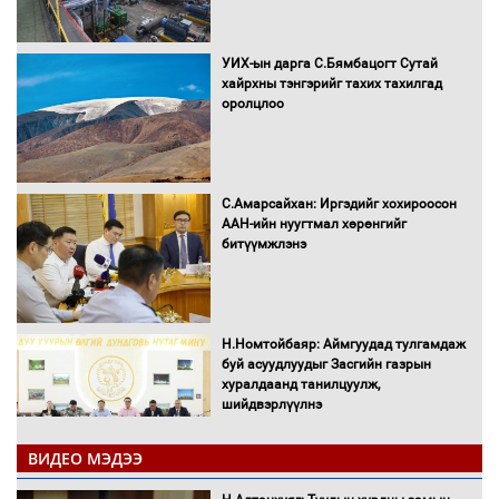
УИХ-ын дарга С.Бямбацогт Сутай
хайрхны тэнгэрийг тахих тахилгад
оролцлоо
С.Амарсайхан: Иргэдийг хохироосон
ААН-ийн нуугтмал хөрөнгийг
битүүмжлэнэ
Н.Номтойбаяр: Аймгуудад тулгамдаж
буй асуудлуудыг Засгийн газрын
хуралдаанд танилцуулж,
шийдвэрлүүлнэ
ВИДЕО МЭДЭЭ
С.Бямбацогт Зүүн Азийн
эрэгтэйчүүдийн волейболын тэмцээнд