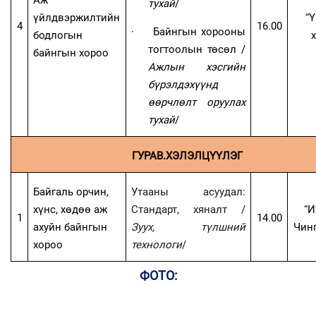
тухай
/
үйлдвэржилтийн
“
4
16
.00
·
Байнгын хорооны
бодлогын
х
тогтоолын төсөл
/
байнгын хороо
Ажлын хэсгийн
бүрэлдэхүүнд
өөрчлөлт оруулах
тухай
/
ГУРАВ.ХЭЛЭЛЦҮҮЛЭГ
Байгаль орчин,
У
тааны асуудал:
хүнс, хөдөө аж
Стандарт, хяналт /
“И
1
14.00
ахуйн байнгын
Зуух, түлшний
Чинг
хороо
технологи
/
ФОТО: