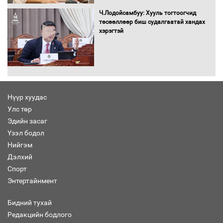
орчныг бүрдүүллээ
Ч.Лодойсамбуу: Хууль тогтоогчид
төсөөллөөр биш судалгаатай хандах
хэрэгтэй
Хөшөө бүтсэн түүхийг өгүүлэх 7
баримт
Нүүр хуудас
Улс төр
Хөвсгөл нуурын лусыг тахих төрийн
тахилгын ёслол боллоо
Эдийн засаг
Үзэл бодол
Нийгэм
Дэлхий
Спорт
“Хар жагсаалт”-ын асуудлыг цэгцлэх
Энтертайнмент
чиглэлээр Монголбанкны удирдлагад
30 хоногийн хугацаатай үүрэг өглөө
Бидний тухай
Редакцийн бодлого