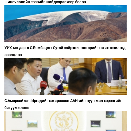
шинэчлэлийн төсвийг шийдвэрлэхээр болов
УИХ-ын дарга С.Бямбацогт Сутай хайрхны тэнгэрийг тахих тахилгад
оролцлоо
С.Амарсайхан: Иргэдийг хохироосон ААН-ийн нуугтмал хөрөнгийг
битүүмжлэнэ