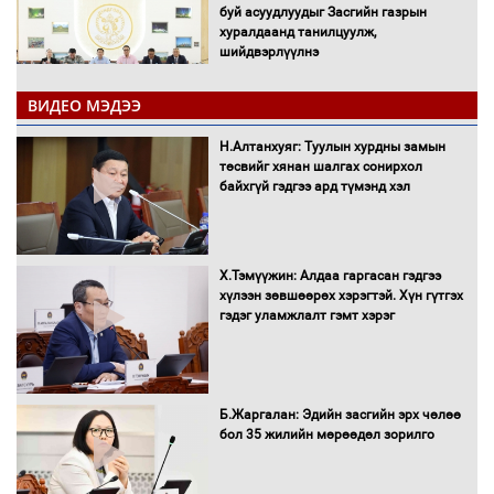
буй асуудлуудыг Засгийн газрын
хуралдаанд танилцуулж,
шийдвэрлүүлнэ
ВИДЕО МЭДЭЭ
С.Бямбацогт Зүүн Азийн
эрэгтэйчүүдийн волейболын тэмцээнд
Н.Алтанхуяг: Туулын хурдны замын
оролцож байгаа баг тамирчдад
төсвийг хянан шалгах сонирхол
амжилт хүслээ
байхгүй гэдгээ ард түмэнд хэл
Х.Тэмүүжин: Алдаа гаргасан гэдгээ
Автобензин, дизель түлшний онцгой
хүлээн зөвшөөрөх хэрэгтэй. Хүн гүтгэх
албан татварыг тэглэлээ
гэдэг уламжлалт гэмт хэрэг
Санхүүгийн хэмнэлтийн горимд эрүүл
Б.Жаргалан: Эдийн засгийн эрх чөлөө
мэндийн салбар хамаарахгүй
бол 35 жилийн мөрөөдөл зорилго