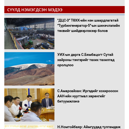
СҮҮЛД НЭМЭГДСЭН МЭДЭЭ
"ДЦС-3” ТӨХК-ийн нэн шаардлагатай
“Турбингенератор-5”-ын шинэчлэлийн
төсвийг шийдвэрлэхээр болов
УИХ-ын дарга С.Бямбацогт Сутай
хайрхны тэнгэрийг тахих тахилгад
оролцлоо
С.Амарсайхан: Иргэдийг хохироосон
ААН-ийн нуугтмал хөрөнгийг
битүүмжлэнэ
Н.Номтойбаяр: Аймгуудад тулгамдаж