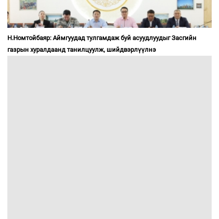
Н.Номтойбаяр: Аймгуудад тулгамдаж буй асуудлуудыг Засгийн
газрын хуралдаанд танилцуулж, шийдвэрлүүлнэ