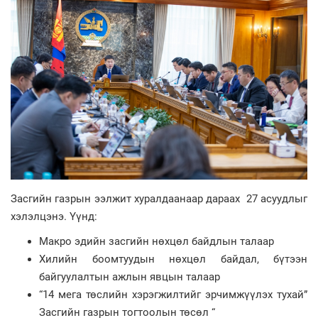
Засгийн газрын ээлжит хуралдаанаар дараах 27 асуудлыг
хэлэлцэнэ. Үүнд:
Макро эдийн засгийн нөхцөл байдлын талаар
Хилийн боомтуудын нөхцөл байдал, бүтээн
байгуулалтын ажлын явцын талаар
“14 мега төслийн хэрэгжилтийг эрчимжүүлэх тухай”
Засгийн газрын тогтоолын төсөл “