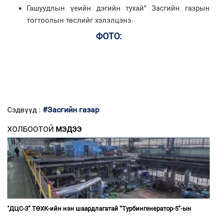
Гашуудлын үеийн дэгийн тухай” Засгийн газрын
тогтоолын төслийг хэлэлцэнэ.
ФОТО:
#Засгийн газар
Сэдвүүд :
ХОЛБООТОЙ
МЭДЭЭ
"ДЦС-3” ТӨХК-ийн нэн шаардлагатай “Турбингенератор-5”-ын