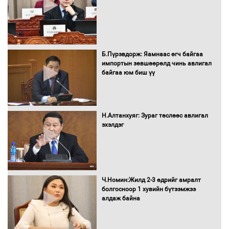
Сайд нар төсвөө хэрхэн зарцуулах вэ?
Б.Пүрэвдорж: Яамнаас өгч байгаа
импортын зөвшөөрөлд чинь авлигал
байгаа юм биш үү
Засгийн газрын ээлжит хуралдаан
болж байна
Н.Алтанхуяг: Зураг төслөөс авлигал
эхэлдэг
Автомашинд улсын дугаарын тэгш,
сондгойгоор шатахуун олгоно
Ч.Номин:Жилд 2-3 өдрийг амралт
болгосноор 1 хувийн бүтээмжээ
алдаж байна
Бага орлоготой иргэдийн орлогод
татвар ногдуулахгүй байх эрх зүйн