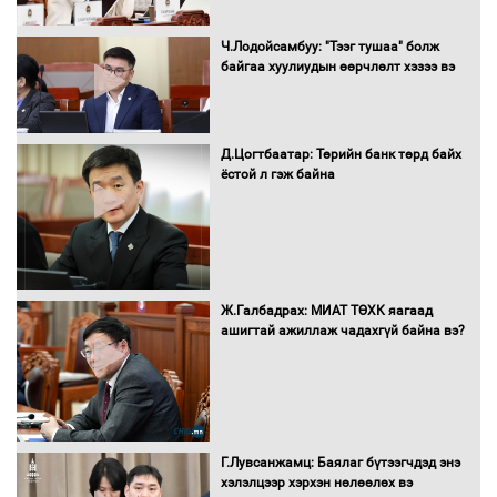
Нөөцийн махны худалдаа,
Ч.Лодойсамбуу: "Тээг тушаа" болж
борлуулалтыг нээлттэй ил тод
байгаа хуулиудын өөрчлөлт хэзээ вэ
болгоно
Д.Цогтбаатар: Төрийн банк төрд байх
ёстой л гэж байна
Монгол Улс “COP17”-д “Тал хээрийн
төлөвлөгөө”-гөө танилцуулна
16 төрлийн эмийг нэг эх үүсвэрээс
Ж.Галбадрах: МИАТ ТӨХК яагаад
худалдан авах журмыг баталлаа
ашигтай ажиллаж чадахгүй байна вэ?
Бүх шатанд хэмнэлтийн горимд
шилжиж, найр наадам, зөвлөгөөн,
Г.Лувсанжамц: Баялаг бүтээгчдэд энэ
гадаад томилолтыг хориглолоо
хэлэлцээр хэрхэн нөлөөлөх вэ