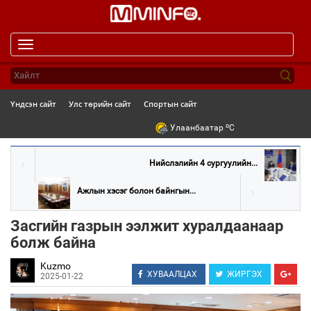
Toggle
navigation
Үндсэн сайт
Улс төрийн сайт
Спортын сайт
o
Улаанбаатар
C
Нийслэлийн 4 сургуулийн...
Ажлын хэсэг болон байнгын...
Засгийн газрын ээлжит хуралдаанаар
болж байна
Kuzmo
ХУВААЛЦАХ
ЖИРГЭХ
2025-01-22