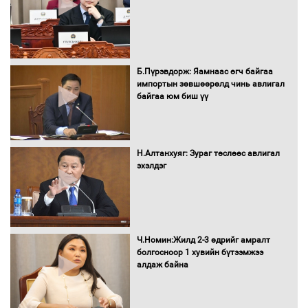
Нөөцийн махны худалдаа,
Б.Пүрэвдорж: Яамнаас өгч байгаа
борлуулалтыг нээлттэй ил тод
импортын зөвшөөрөлд чинь авлигал
болгоно
байгаа юм биш үү
Монгол Улс “COP17”-д “Тал хээрийн
Н.Алтанхуяг: Зураг төслөөс авлигал
төлөвлөгөө”-гөө танилцуулна
эхэлдэг
16 төрлийн эмийг нэг эх үүсвэрээс
Ч.Номин:Жилд 2-3 өдрийг амралт
худалдан авах журмыг баталлаа
болгосноор 1 хувийн бүтээмжээ
алдаж байна