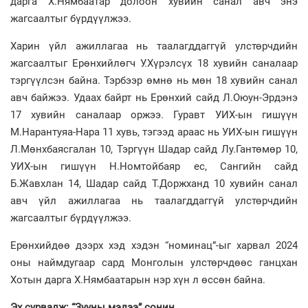
дарга Х.Нямбаатар долоон хувийн санал авч энэ
жагсаалтыг бүрдүүлжээ.
Харин үйл ажиллагаа нь таалагддаггүй улстөрчдийн
жагсаалтыг Ерөнхийлөгч У.Хүрэлсүх 18 хувийн саналаар
тэргүүлсэн байна. Тэрбээр өмнө нь мөн 18 хувийн санал
авч байжээ. Удаах байрт нь Ерөнхий сайд Л.Оюун-Эрдэнэ
17 хувийн саналаар оржээ. Гуравт УИХ-ын гишүүн
М.Нарантуяа-Нара 11 хувь, тэгээд араас нь УИХ-ын гишүүн
Л.Мөнхбаясгалан 10, Тэргүүн Шадар сайд Лу.Гантөмөр 10,
УИХ-ын гишүүн Н.Номтойбаяр ес, Сангийн сайд
Б.Жавхлан 14, Шадар сайд Т.Доржханд 10 хувийн санал
авч үйл ажиллагаа нь таалагддаггүй улстөрчдийн
жагсаалтыг бүрдүүлжээ.
Ерөнхийдөө дээрх хэд хэдэн “номинац”-ыг харвал 2024
оны наймдугаар сард Монголын улстөрчдөөс ганцхан
Хотын дарга Х.Нямбаатарын нэр хүн л өссөн байна.
Эх сурвалж: “Зууны мэдээ” сонин