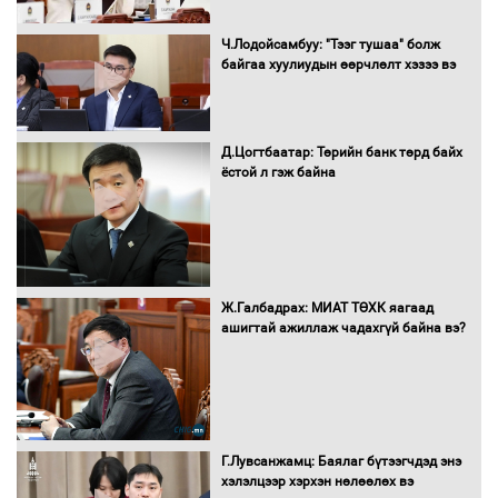
Ч.Лодойсамбуу: "Тээг тушаа" болж
Н.Номтойбаяр: Аймгуудад тулгамдаж
байгаа хуулиудын өөрчлөлт хэзээ вэ
буй асуудлуудыг Засгийн газрын
хуралдаанд танилцуулж,
шийдвэрлүүлнэ
Д.Цогтбаатар: Төрийн банк төрд байх
ёстой л гэж байна
С.Бямбацогт Зүүн Азийн
эрэгтэйчүүдийн волейболын тэмцээнд
оролцож байгаа баг тамирчдад
амжилт хүслээ
Ж.Галбадрах: МИАТ ТӨХК яагаад
ашигтай ажиллаж чадахгүй байна вэ?
Автобензин, дизель түлшний онцгой
албан татварыг тэглэлээ
Г.Лувсанжамц: Баялаг бүтээгчдэд энэ
Санхүүгийн хэмнэлтийн горимд эрүүл
хэлэлцээр хэрхэн нөлөөлөх вэ
мэндийн салбар хамаарахгүй