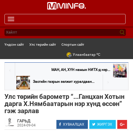
Toggle
navigation
Үндсэн сайт
Улс төрийн сайт
Спортын сайт
o
Улаанбаатар
C
МАН, АН, ХҮН намын НИТХ-д нэр...
Засгийн газрын ээлжит хуралдаан...
Улс төрийн барометр “...Ганцхан Хотын
дарга Х.Нямбаатарын нэр хүнд өссөн”
гэж зарлав
ГАРЬД
ХУВААЛЦАХ
ЖИРГЭХ
2024-09-04