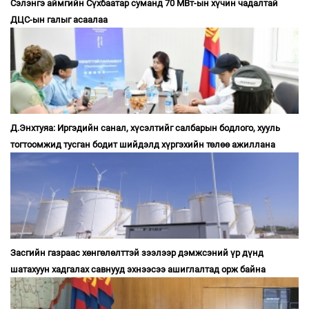
Сэлэнгэ аймгийн Сүхбаатар суманд 70 МВт-ын хүчин чадалтай
ДЦС-ын галыг асаалаа
Д.Энхтуяа: Иргэдийн санал, хүсэлтийг салбарын бодлого, хууль
тогтоомжид тусган бодит шийдэлд хүргэхийн төлөө ажиллана
Засгийн газраас хөнгөлөлттэй зээлээр дэмжсэний үр дүнд
шатахуун хадгалах савнууд эхнээсээ ашиглалтад орж байна