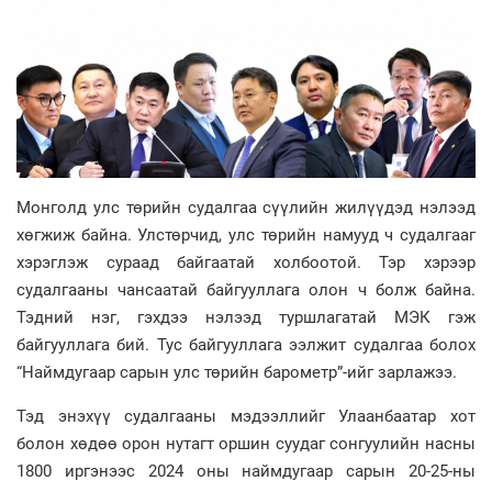
Монголд улс төрийн судалгаа сүүлийн жилүүдэд нэлээд
хөгжиж байна. Улстөрчид, улс төрийн намууд ч судалгааг
хэрэглэж сураад байгаатай холбоотой. Тэр хэрээр
судалгааны чансаатай байгууллага олон ч болж байна.
Тэдний нэг, гэхдээ нэлээд туршлагатай МЭК гэж
байгууллага бий. Тус байгууллага ээлжит судалгаа болох
“Наймдугаар сарын улс төрийн барометр”-ийг зарлажээ.
Тэд энэхүү судалгааны мэдээллийг Улаанбаатар хот
болон хөдөө орон нутагт оршин суудаг сонгуулийн насны
1800 иргэнээс 2024 оны наймдугаар сарын 20-25-ны