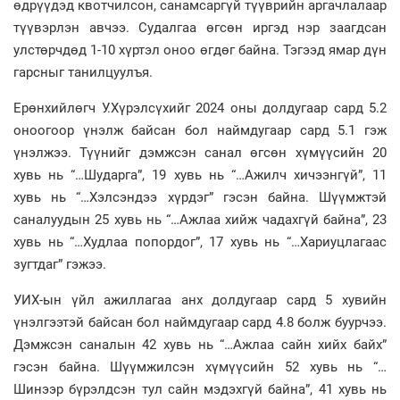
өдрүүдэд квотчилсон, санамсаргүй түүврийн аргачлалаар
түүвэрлэн авчээ. Судалгаа өгсөн иргэд нэр заагдсан
улстөрчдөд 1-10 хүртэл оноо өгдөг байна. Тэгээд ямар дүн
гарсныг танилцуулъя.
Ерөнхийлөгч У.Хүрэлсүхийг 2024 оны долдугаар сард 5.2
оноогоор үнэлж байсан бол наймдугаар сард 5.1 гэж
үнэлжээ. Түүнийг дэмжсэн санал өгсөн хүмүүсийн 20
хувь нь “…Шударга”, 19 хувь нь “…Ажилч хичээнгүй”, 11
хувь нь “…Хэлсэндээ хүрдэг” гэсэн байна. Шүүмжтэй
саналуудын 25 хувь нь “…Ажлаа хийж чадахгүй байна”, 23
хувь нь “…Худлаа попордог”, 17 хувь нь “…Хариуцлагаас
зугтдаг” гэжээ.
УИХ-ын үйл ажиллагаа анх долдугаар сард 5 хувийн
үнэлгээтэй байсан бол наймдугаар сард 4.8 болж буурчээ.
Дэмжсэн саналын 42 хувь нь “…Ажлаа сайн хийх байх”
гэсэн байна. Шүүмжилсэн хүмүүсийн 52 хувь нь “…
Шинээр бүрэлдсэн тул сайн мэдэхгүй байна”, 41 хувь нь