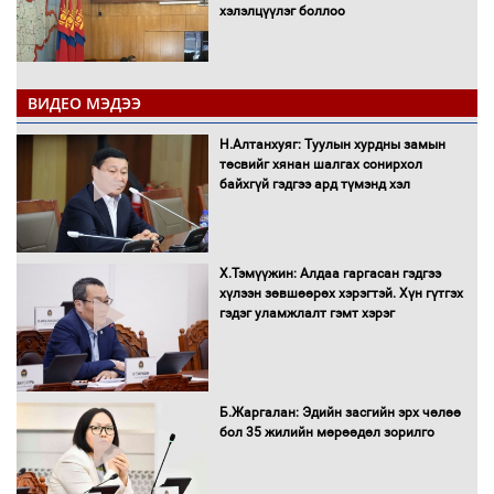
хэлэлцүүлэг боллоо
ВИДЕО МЭДЭЭ
Н.Алтанхуяг: Туулын хурдны замын
"ДЦС-3” ТӨХК-ийн нэн шаардлагатай
төсвийг хянан шалгах сонирхол
“Турбингенератор-5”-ын шинэчлэлийн
байхгүй гэдгээ ард түмэнд хэл
төсвийг шийдвэрлэхээр болов
Х.Тэмүүжин: Алдаа гаргасан гэдгээ
УИХ-ын дарга С.Бямбацогт Сутай
хүлээн зөвшөөрөх хэрэгтэй. Хүн гүтгэх
хайрхны тэнгэрийг тахих тахилгад
гэдэг уламжлалт гэмт хэрэг
оролцлоо
Б.Жаргалан: Эдийн засгийн эрх чөлөө
С.Амарсайхан: Иргэдийг хохироосон
бол 35 жилийн мөрөөдөл зорилго
ААН-ийн нуугтмал хөрөнгийг
битүүмжлэнэ