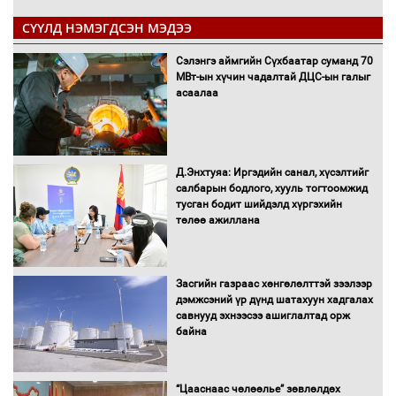
СҮҮЛД НЭМЭГДСЭН МЭДЭЭ
Сэлэнгэ аймгийн Сүхбаатар суманд 70
МВт-ын хүчин чадалтай ДЦС-ын галыг
асаалаа
Д.Энхтуяа: Иргэдийн санал, хүсэлтийг
салбарын бодлого, хууль тогтоомжид
тусган бодит шийдэлд хүргэхийн
төлөө ажиллана
Засгийн газраас хөнгөлөлттэй зээлээр
дэмжсэний үр дүнд шатахуун хадгалах
савнууд эхнээсээ ашиглалтад орж
байна
“Цааснаас чөлөөлье” зөвлөлдөх