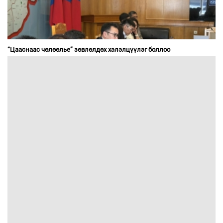
“Цааснаас чөлөөлье” зөвлөлдөх хэлэлцүүлэг боллоо