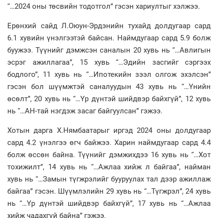
“…2024 оны төсвийн тодотгол” гэсэн хариултыг хэлжээ.
Ерөнхий сайд Л.Оюун-Эрдэнийн тухайд долдугаар сард
6.1 хувийн үнэлгээтэй байсан. Наймдугаар сард 5.9 болж
буужээ. Түүнийг дэмжсэн саналын 20 хувь нь “…Авлигын
эсрэг ажиллагаа”, 15 хувь “…Эдийн засгийг сэргээх
бодлого”, 11 хувь нь “…Ипотекийн зээл олгож эхэлсэн”
гэсэн бол шүүмжтэй саналуудын 43 хувь нь “…Үнийн
өсөлт”, 20 хувь нь “…Үр дүнтэй шийдвэр байхгүй”, 12 хувь
нь “…АН-тай нэгдэж засаг байгуулсан” гэжээ.
Хотын дарга Х.Нямбаатарыг иргэд 2024 оны долдугаар
сард 4.2 үнэлгээ өгч байжээ. Харин наймдугаар сард 4.4
болж өссөн байна. Түүнийг дэмжихдээ 16 хувь нь “…Хот
тохижилт”, 14 хувь нь “…Ажлаа хийж л байгаа”, найман
хувь нь “…Замын түгжрэлийг бууруулах тал дээр ажиллаж
байгаа” гэсэн. Шүүмлэлийн 29 хувь нь “…Түгжрэл”, 24 хувь
нь “…Үр дүнтэй шийдвэр байхгүй”, 17 хувь нь “…Ажлаа
хийж чадахгүй байна” гэжээ.