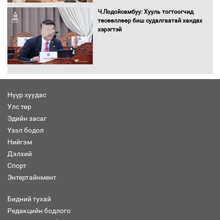
Бүх шатанд хэмнэлтийн горимд
Ч.Лодойсамбуу: Хууль тогтоогчид
шилжиж, найр наадам, зөвлөгөөн,
төсөөллөөр биш судалгаатай хандах
гадаад томилолтыг хориглолоо
хэрэгтэй
Сайд нар төсвөө хэрхэн зарцуулах вэ?
Нүүр хуудас
Улс төр
Эдийн засаг
Засгийн газрын ээлжит хуралдаан
болж байна
Үзэл бодол
Нийгэм
Дэлхий
Спорт
Энтертайнмент
Автомашинд улсын дугаарын тэгш,
сондгойгоор шатахуун олгоно
Бидний тухай
Редакцийн бодлого