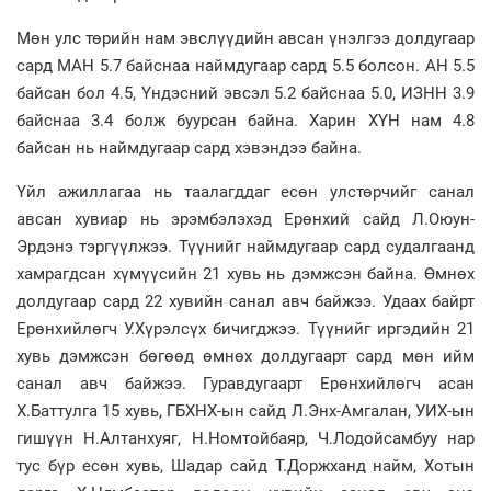
Мөн улс төрийн нам эвслүүдийн авсан үнэлгээ долдугаар
сард МАН 5.7 байснаа наймдугаар сард 5.5 болсон. АН 5.5
байсан бол 4.5, Үндэсний эвсэл 5.2 байснаа 5.0, ИЗНН 3.9
байснаа 3.4 болж буурсан байна. Харин ХҮН нам 4.8
байсан нь наймдугаар сард хэвэндээ байна.
Үйл ажиллагаа нь таалагддаг есөн улстөрчийг санал
авсан хувиар нь эрэмбэлэхэд Ерөнхий сайд Л.Оюун-
Эрдэнэ тэргүүлжээ. Түүнийг наймдугаар сард судалгаанд
хамрагдсан хүмүүсийн 21 хувь нь дэмжсэн байна. Өмнөх
долдугаар сард 22 хувийн санал авч байжээ. Удаах байрт
Ерөнхийлөгч У.Хүрэлсүх бичигджээ. Түүнийг иргэдийн 21
хувь дэмжсэн бөгөөд өмнөх долдугаарт сард мөн ийм
санал авч байжээ. Гуравдугаарт Ерөнхийлөгч асан
Х.Баттулга 15 хувь, ГБХНХ-ын сайд Л.Энх-Амгалан, УИХ-ын
гишүүн Н.Алтанхуяг, Н.Номтойбаяр, Ч.Лодойсамбуу нар
тус бүр есөн хувь, Шадар сайд Т.Доржханд найм, Хотын