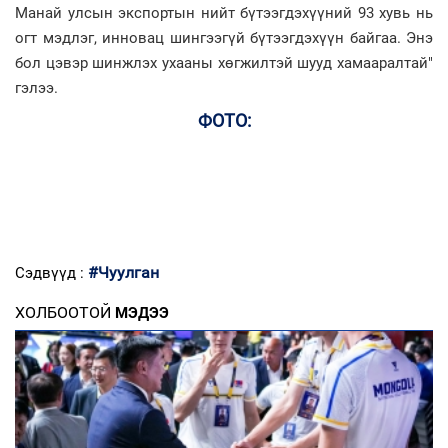
Манай улсын экспортын нийт бүтээгдэхүүний 93 хувь нь
огт мэдлэг, инновац шингээгүй бүтээгдэхүүн байгаа. Энэ
бол цэвэр шинжлэх ухааны хөгжилтэй шууд хамааралтай"
гэлээ.
ФОТО:
#Чуулган
Сэдвүүд :
ХОЛБООТОЙ
МЭДЭЭ