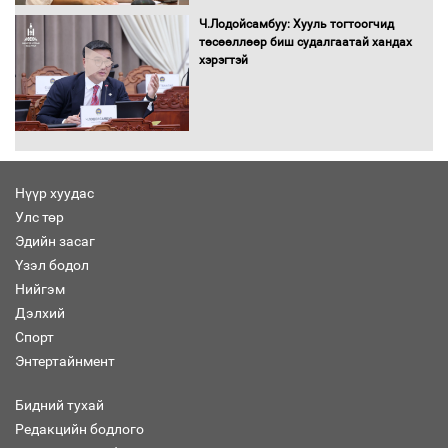
хүрээнд гарсан зардлыг шийдвэрлэж
Ч.Лодойсамбуу: Хууль тогтоогчид
өгөхөөр болов
төсөөллөөр биш судалгаатай хандах
хэрэгтэй
Энэ намар 1-6 дугаар ангийн
хүүхдүүдэд сургуулийн автобус
үйлчилнэ
Нүүр хуудас
Аймгуудад баригдаж буй ДЦС-ын
Улс төр
төслийг үргэлжүүлэх чиглэл өглөө
Эдийн засаг
Үзэл бодол
Нийгэм
Дэлхий
Улсын хэмжээнд АИ-92 автобензиний
Спорт
17 хоногийн нөөцтэй байна
Энтертайнмент
Бидний тухай
Редакцийн бодлого