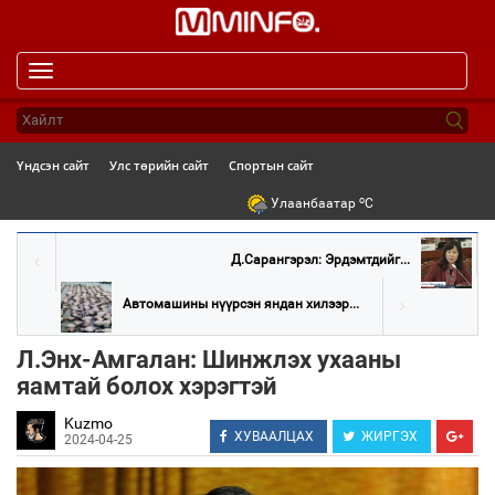
Toggle
navigation
Үндсэн сайт
Улс төрийн сайт
Спортын сайт
o
Улаанбаатар
C
Д.Сарангэрэл: Эрдэмтдийг...
Автомашины нүүрсэн яндан хилээр...
Л.Энх-Амгалан: Шинжлэх ухааны
яамтай болох хэрэгтэй
Kuzmo
ХУВААЛЦАХ
ЖИРГЭХ
2024-04-25