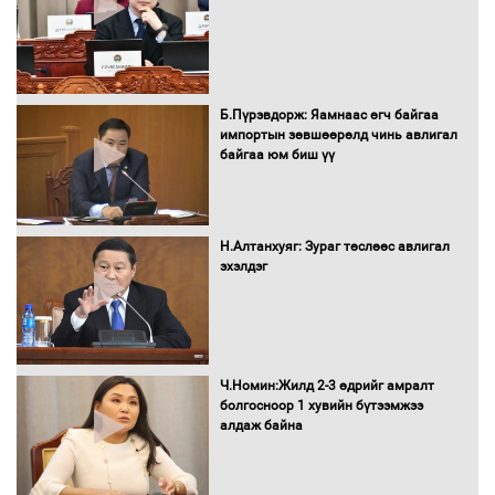
Хөшөө бүтсэн түүхийг өгүүлэх 7
Б.Пүрэвдорж: Яамнаас өгч байгаа
баримт
импортын зөвшөөрөлд чинь авлигал
байгаа юм биш үү
Хөвсгөл нуурын лусыг тахих төрийн
тахилгын ёслол боллоо
Н.Алтанхуяг: Зураг төслөөс авлигал
эхэлдэг
“Хар жагсаалт”-ын асуудлыг цэгцлэх
чиглэлээр Монголбанкны удирдлагад
Ч.Номин:Жилд 2-3 өдрийг амралт
30 хоногийн хугацаатай үүрэг өглөө
болгосноор 1 хувийн бүтээмжээ
алдаж байна
Ерөнхий сайд Н.Учрал олимпиадын