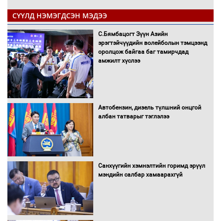
СҮҮЛД НЭМЭГДСЭН МЭДЭЭ
С.Бямбацогт Зүүн Азийн
эрэгтэйчүүдийн волейболын тэмцээнд
оролцож байгаа баг тамирчдад
амжилт хүслээ
Автобензин, дизель түлшний онцгой
албан татварыг тэглэлээ
Санхүүгийн хэмнэлтийн горимд эрүүл
мэндийн салбар хамаарахгүй