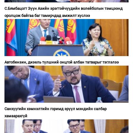
С.Бямбацогт Зүүн Азийн эрэгтэйчүүдийн волейболын тэмцээнд
оролцож байгаа баг тамирчдад амжилт хүслээ
Автобензин, дизель түлшний онцгой албан татварыг тэглэлээ
Санхүүгийн хэмнэлтийн горимд эрүүл мэндийн салбар
хамаарахгүй