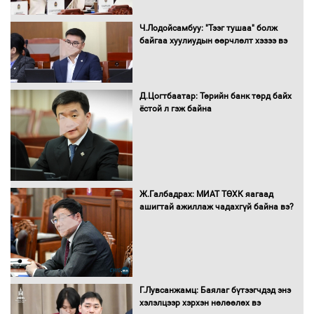
Сайд нар төсвөө хэрхэн зарцуулах вэ?
Ч.Лодойсамбуу: "Тээг тушаа" болж
байгаа хуулиудын өөрчлөлт хэзээ вэ
Д.Цогтбаатар: Төрийн банк төрд байх
Засгийн газрын ээлжит хуралдаан
ёстой л гэж байна
болж байна
Автомашинд улсын дугаарын тэгш,
Ж.Галбадрах: МИАТ ТӨХК яагаад
сондгойгоор шатахуун олгоно
ашигтай ажиллаж чадахгүй байна вэ?
Бага орлоготой иргэдийн орлогод
татвар ногдуулахгүй байх эрх зүйн
Г.Лувсанжамц: Баялаг бүтээгчдэд энэ
орчныг бүрдүүллээ
хэлэлцээр хэрхэн нөлөөлөх вэ