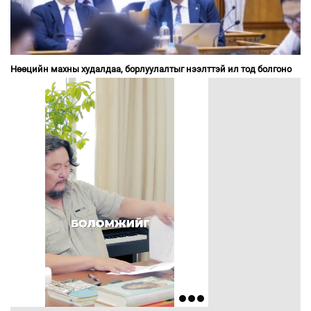
Нөөцийн махны худалдаа, борлуулалтыг нээлттэй ил тод болгоно