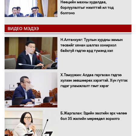
Нөөцийн махны худалдаа,
борлуулалтыг нээлттэй ил тод
болгоно
ВИДЕО МЭДЭЭ
Монгол Улс “COP17”-д “Тал хээрийн
Н.Алтанхуяг: Туулын хурдны замын
төлөвлөгөө”-гөө танилцуулна
төсвийг хянан шалгах сонирхол
байхгүй гэдгээ ард түмэнд хэл
16 төрлийн эмийг нэг эх үүсвэрээс
Х.Тэмүүжин: Алдаа гаргасан гэдгээ
худалдан авах журмыг баталлаа
хүлээн зөвшөөрөх хэрэгтэй. Хүн гүтгэх
гэдэг уламжлалт гэмт хэрэг
Бүх шатанд хэмнэлтийн горимд
Б.Жаргалан: Эдийн засгийн эрх чөлөө
шилжиж, найр наадам, зөвлөгөөн,
бол 35 жилийн мөрөөдөл зорилго
гадаад томилолтыг хориглолоо