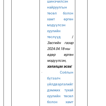
шинэчилсэн
найруулгын
төсөл болон
хамт өргөн
мэдүүлсэн
хуулийн
төслүүд
/
Засгийн газар
2024.04.18-ны
өдөр өргөн
мэдүүлсэн,
хэлэлцэх эсэх
/
·
Соёлын
бүтээлч
үйлдвэрлэлийг
дэмжих тухай
хуулийн төсөл
болон хамт