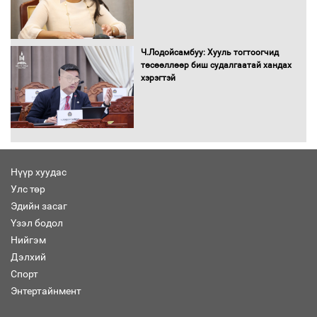
Сайд нар төсвөө хэрхэн зарцуулах вэ?
Ч.Лодойсамбуу: Хууль тогтоогчид
төсөөллөөр биш судалгаатай хандах
хэрэгтэй
Засгийн газрын ээлжит хуралдаан
болж байна
Нүүр хуудас
Улс төр
Автомашинд улсын дугаарын тэгш,
Эдийн засаг
сондгойгоор шатахуун олгоно
Үзэл бодол
Нийгэм
Дэлхий
Спорт
Энтертайнмент
Бага орлоготой иргэдийн орлогод
татвар ногдуулахгүй байх эрх зүйн