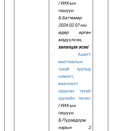
/
УИХ-ын
гишүүн
Б.Баттөмөр
2024.02.07-ны
өдөр өргөн
мэдүүлсэн,
хэлэлцэх эсэх
/
·
Ашигт
малтмалын
тухай хуульд
нэмэлт,
өөрчлөлт
оруулах тухай
хуулийн төсөл
/
УИХ-ын
гишүүн
Б.Пүрэвдорж
нарын 2