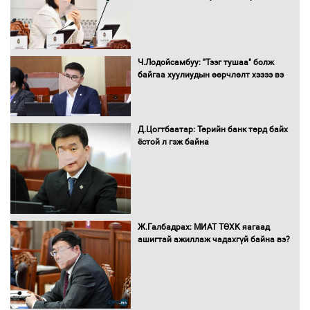
хуралдаанд танилцуулж,
шийдвэрлүүлнэ
С.Бямбацогт Зүүн Азийн
Ч.Лодойсамбуу: "Тээг тушаа" болж
эрэгтэйчүүдийн волейболын тэмцээнд
байгаа хуулиудын өөрчлөлт хэзээ вэ
оролцож байгаа баг тамирчдад
амжилт хүслээ
Д.Цогтбаатар: Төрийн банк төрд байх
ёстой л гэж байна
Автобензин, дизель түлшний онцгой
албан татварыг тэглэлээ
Ж.Галбадрах: МИАТ ТӨХК яагаад
ашигтай ажиллаж чадахгүй байна вэ?
Санхүүгийн хэмнэлтийн горимд эрүүл
мэндийн салбар хамаарахгүй