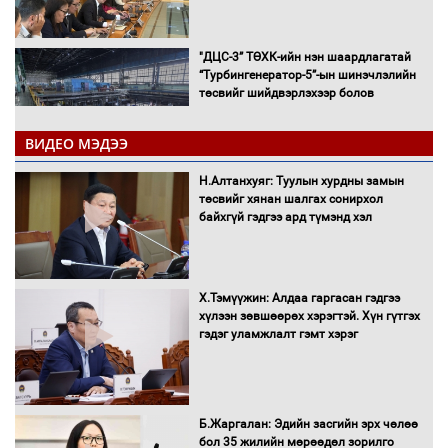
"ДЦС-3” ТӨХК-ийн нэн шаардлагатай
“Турбингенератор-5”-ын шинэчлэлийн
төсвийг шийдвэрлэхээр болов
ВИДЕО МЭДЭЭ
УИХ-ын дарга С.Бямбацогт Сутай
Н.Алтанхуяг: Туулын хурдны замын
хайрхны тэнгэрийг тахих тахилгад
төсвийг хянан шалгах сонирхол
оролцлоо
байхгүй гэдгээ ард түмэнд хэл
Х.Тэмүүжин: Алдаа гаргасан гэдгээ
С.Амарсайхан: Иргэдийг хохироосон
хүлээн зөвшөөрөх хэрэгтэй. Хүн гүтгэх
ААН-ийн нуугтмал хөрөнгийг
гэдэг уламжлалт гэмт хэрэг
битүүмжлэнэ
Б.Жаргалан: Эдийн засгийн эрх чөлөө
Н.Номтойбаяр: Аймгуудад тулгамдаж
бол 35 жилийн мөрөөдөл зорилго
буй асуудлуудыг Засгийн газрын