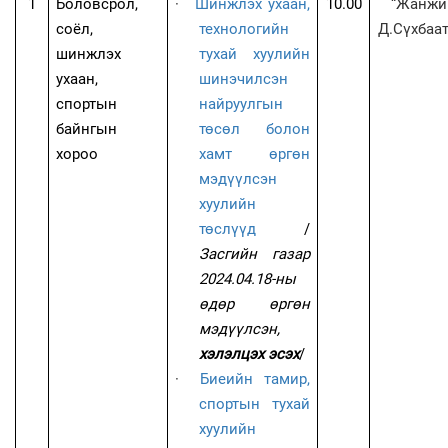
1
Боловсрол,
·
Шинжлэх ухаан,
10.00
“Жанжи
соёл,
технологийн
Д.Сүхбаат
шинжлэх
тухай хуулийн
ухаан,
шинэчилсэн
спортын
найруулгын
байнгын
төсөл болон
хороо
хамт өргөн
мэдүүлсэн
хуулийн
төслүүд
/
Засгийн газар
2024.04.18-ны
өдөр өргөн
мэдүүлсэн,
хэлэлцэх эсэх
/
·
Биеийн тамир,
спортын тухай
хуулийн