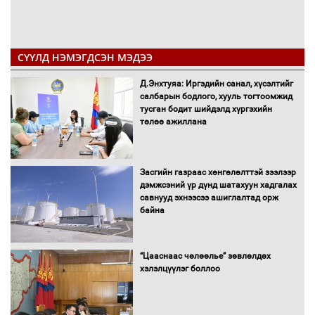
СҮҮЛД НЭМЭГДСЭН МЭДЭЭ
Д.Энхтуяа: Иргэдийн санал, хүсэлтийг
салбарын бодлого, хууль тогтоомжид
тусган бодит шийдэлд хүргэхийн
төлөө ажиллана
Засгийн газраас хөнгөлөлттэй зээлээр
дэмжсэний үр дүнд шатахуун хадгалах
савнууд эхнээсээ ашиглалтад орж
байна
“Цааснаас чөлөөлье” зөвлөлдөх
хэлэлцүүлэг боллоо