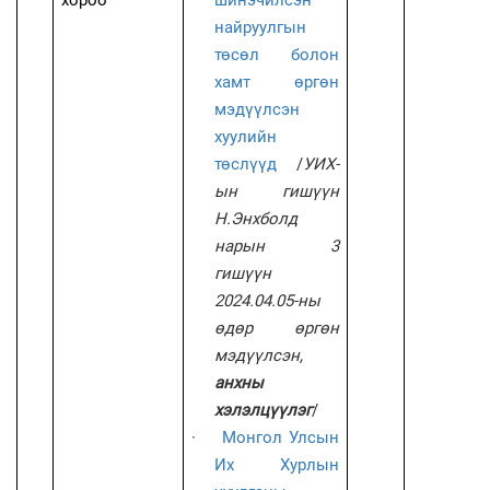
хороо
шинэчилсэн
найруулгын
төсөл болон
хамт өргөн
мэдүүлсэн
хуулийн
төслүүд
/
УИХ-
ын гишүүн
Н.Энхболд
нарын 3
гишүүн
2024.04.05-ны
өдөр өргөн
мэдүүлсэн,
анхны
хэлэлцүүлэг
/
·
Монгол Улсын
Их Хурлын