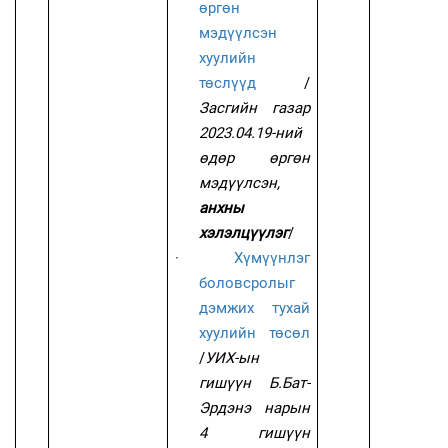
өргөн
мэдүүлсэн
хуулийн
төслүүд
/
Засгийн газар
2023.04.19-ний
өдөр өргөн
мэдүүлсэн,
анхны
хэлэлцүүлэг
/
·
Хүмүүнлэг
боловсролыг
дэмжих тухай
хуулийн төсөл
/
УИХ-ын
гишүүн Б.Бат-
Эрдэнэ нарын
4 гишүүн