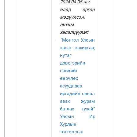
2024.04.05-ны
өдөр өргөн
мэдүүлсэн,
анхны
хэлэлцүүлэг
/
·
“Монгол Улсын
засаг захиргаа,
нутаг
дэвсгэрийн
нэгжийг
өөрчлөх
асуудлаар
иргэдийн санал
авах журам
батлах тухай”
Улсын Их
Хурлын
тогтоолын