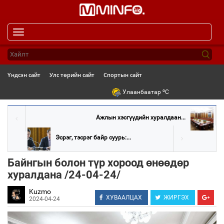
Toggle
navigation
Үндсэн сайт
Улс төрийн сайт
Спортын сайт
o
Улаанбаатар
C
Ажлын хэсгүүдийн хуралдаан...
Эсрэг, тэсрэг байр суурь:...
Байнгын болон түр хороод өнөөдөр
хуралдана /24-04-24/
Kuzmo
ХУВААЛЦАХ
ЖИРГЭХ
2024-04-24