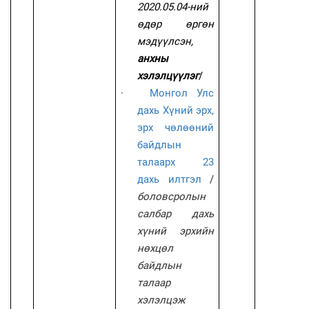
2020.05.04-ний
өдөр өргөн
мэдүүлсэн,
анхны
хэлэлцүүлэг
/
·
Монгол Улс
дахь Хүний эрх,
эрх чөлөөний
байдлын
талаарх 23
дахь илтгэл
/
боловсролын
салбар дахь
хүний эрхийн
нөхцөл
байдлын
талаар
хэлэлцэж