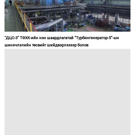
"ДЦС-3” ТӨХК-ийн нэн шаардлагатай “Турбингенератор-5”-ын
шинэчлэлийн төсвийг шийдвэрлэхээр болов