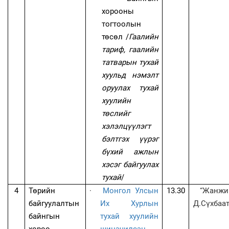
хорооны
тогтоолын
төсөл /
Гаалийн
тариф, гаалийн
татварын тухай
хуульд нэмэлт
оруулах тухай
хуулийн
төслийг
хэлэлцүүлэгт
бэлтгэх үүрэг
бүхий ажлын
хэсэг байгуулах
тухай
/
4
Төрийн
·
Монгол Улсын
13.30
“Жанжи
байгуулалтын
Их Хурлын
Д.Сүхбаат
байнгын
тухай хуулийн