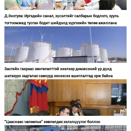
Д.Энхтуяа: Иргэдийн санал, хүсэлтийг салбарын бодлого, хууль
тогтоомжид тусган бодит шийдэлд хүргэхийн төлөө ажиллана
Засгийн газраас хөнгөлөлттэй зээлээр дэмжсэний үр дүнд
шатахуун хадгалах савнууд эхнээсээ ашиглалтад орж байна
“Цааснаас чөлөөлье” зөвлөлдөх хэлэлцүүлэг боллоо