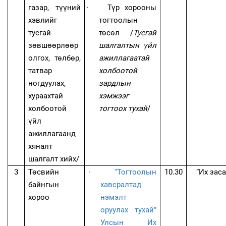
газар, түүний
·
Түр хорооны
хэвлийг
тогтоолын
тусгай
төсөл /
Тусгай
зөвшөөрлөөр
шалгалтын үйл
олгох, төлбөр,
ажиллагаатай
татвар
холбоотой
ногдуулах,
зардлын
хураахтай
хэмжээг
холбоотой
тогтоох тухай
/
үйл
ажиллагаанд
хяналт
шалгалт хийх/
3
Төсвийн
·
“Тогтоолын
10.30
“
Их заса
байнгын
хавсралтад
хороо
нэмэлт
оруулах тухай”
Улсын Их