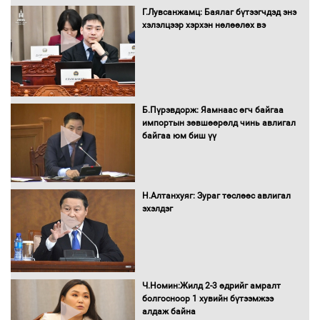
Г.Лувсанжамц: Баялаг бүтээгчдэд энэ
Нөөцийн махны худалдаа,
хэлэлцээр хэрхэн нөлөөлөх вэ
борлуулалтыг нээлттэй ил тод
болгоно
Монгол Улс “COP17”-д “Тал хээрийн
Б.Пүрэвдорж: Яамнаас өгч байгаа
төлөвлөгөө”-гөө танилцуулна
импортын зөвшөөрөлд чинь авлигал
байгаа юм биш үү
16 төрлийн эмийг нэг эх үүсвэрээс
Н.Алтанхуяг: Зураг төслөөс авлигал
худалдан авах журмыг баталлаа
эхэлдэг
Бүх шатанд хэмнэлтийн горимд
шилжиж, найр наадам, зөвлөгөөн,
Ч.Номин:Жилд 2-3 өдрийг амралт
гадаад томилолтыг хориглолоо
болгосноор 1 хувийн бүтээмжээ
алдаж байна