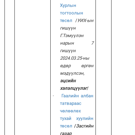
Хурлын
тогтоолын
төсөл
/
УИХ-ын
гишүүн
Г.Тэмүүлэн
нарын 7
гишүүн
2024.03.25-ны
өдөр өргөн
мэдүүлсэн,
эцсийн
хэлэлцүүлэг
/
·
Гаалийн албан
татвараас
чөлөөлөх
тухай хуулийн
төсөл
/
Засгийн
газар