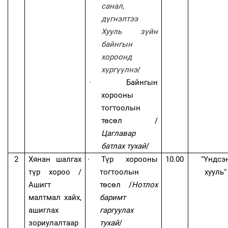
санал,
дүгнэлтээ
Хууль зүйн
байнгын
хороонд
хүргүүлнэ
/
·
Байнгын
хорооны
тогтоолын
төсөл /
Цаглавар
батлах тухай
/
2
Хянан шалгах
·
Түр хорооны
10.00
“Үндсэ
түр хороо /
тогтоолын
хууль
”
Ашигт
төсөл /
Нотлох
малтмал хайх,
баримт
ашиглах
гаргуулах
зориулалтаар
тухай
/