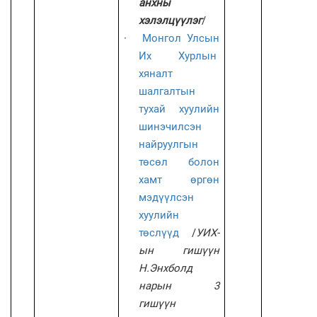
анхны
хэлэлцүүлэг
/
·
Монгол Улсын
Их Хурлын
хяналт
шалгалтын
тухай хуулийн
шинэчилсэн
найруулгын
төсөл болон
хамт өргөн
мэдүүлсэн
хуулийн
төслүүд
/
УИХ-
ын гишүүн
Н.Энхболд
нарын 3
гишүүн