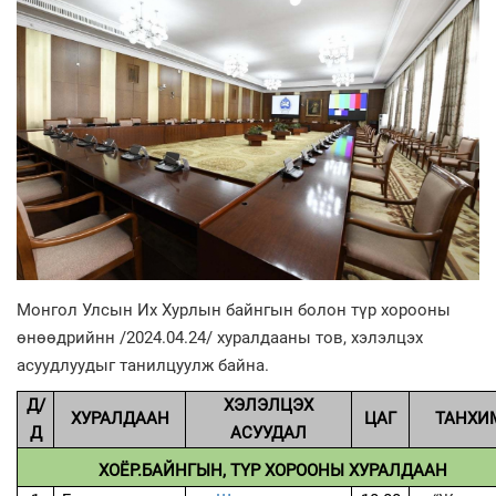
Монгол Улсын Их Хурлын байнгын болон түр хорооны
өнөөдрийнн /2024.04.24/ хуралдааны тов, хэлэлцэх
асуудлуудыг танилцуулж байна.
Д/
ХЭЛЭЛЦЭХ
ХУРАЛДААН
ЦАГ
ТАНХИ
Д
АСУУДАЛ
ХОЁР.БАЙНГЫН, ТҮР ХОРООНЫ ХУРАЛДААН