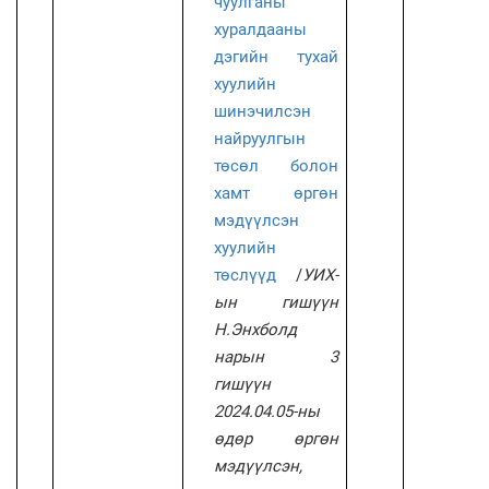
чуулганы
хуралдааны
дэгийн тухай
хуулийн
шинэчилсэн
найруулгын
төсөл болон
хамт өргөн
мэдүүлсэн
хуулийн
төслүүд
/
УИХ-
ын гишүүн
Н.Энхболд
нарын 3
гишүүн
2024.04.05-ны
өдөр өргөн
мэдүүлсэн,