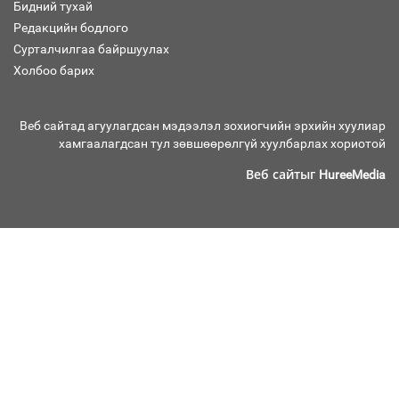
орчныг бүрдүүллээ
Бидний тухай
Редакцийн бодлого
Сурталчилгаа байршуулах
Холбоо барих
Хөшөө бүтсэн түүхийг өгүүлэх 7
баримт
Веб сайтад агуулагдсан мэдээлэл зохиогчийн эрхийн хуулиар
хамгаалагдсан тул зөвшөөрөлгүй хуулбарлах хориотой
Веб сайтыг
HureeMedia
Хөвсгөл нуурын лусыг тахих төрийн
тахилгын ёслол боллоо
“Хар жагсаалт”-ын асуудлыг цэгцлэх
чиглэлээр Монголбанкны удирдлагад
30 хоногийн хугацаатай үүрэг өглөө