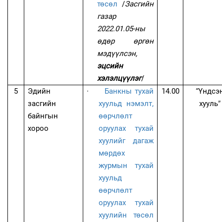
төсөл
/
Засгийн
газар
2022.01.05-ны
өдөр өргөн
мэдүүлсэн,
эцсийн
хэлэлцүүлэг
/
5
Эдийн
·
Банкны тухай
14.00
“Үндсэ
засгийн
хуульд нэмэлт,
хууль
”
байнгын
өөрчлөлт
хороо
оруулах тухай
хуулийг дагаж
мөрдөх
журмын тухай
хуульд
өөрчлөлт
оруулах тухай
хуулийн төсөл