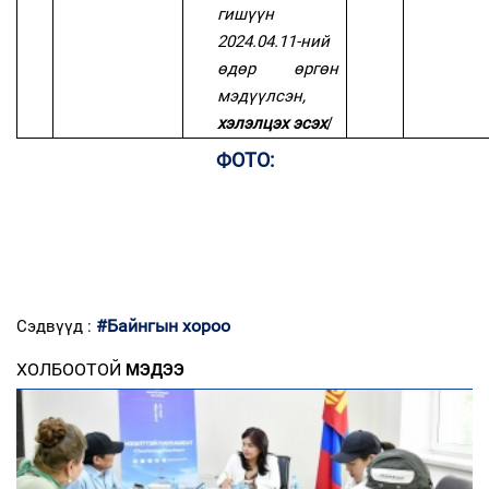
гишүүн
2024.04.11-ний
өдөр өргөн
мэдүүлсэн,
хэлэлцэх эсэх
/
ФОТО:
#Байнгын хороо
Сэдвүүд :
ХОЛБООТОЙ
МЭДЭЭ