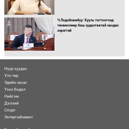
Бүх шатанд хэмнэлтийн горимд
Ч.Лодойсамбуу: Хууль тогтоогчид
шилжиж, найр наадам, зөвлөгөөн,
төсөөллөөр биш судалгаатай хандах
гадаад томилолтыг хориглолоо
хэрэгтэй
Сайд нар төсвөө хэрхэн зарцуулах вэ?
Нүүр хуудас
Улс төр
Эдийн засаг
Засгийн газрын ээлжит хуралдаан
болж байна
Үзэл бодол
Нийгэм
Дэлхий
Спорт
Энтертайнмент
Автомашинд улсын дугаарын тэгш,
сондгойгоор шатахуун олгоно