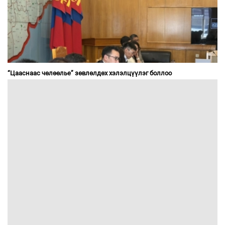
“Цааснаас чөлөөлье” зөвлөлдөх хэлэлцүүлэг боллоо