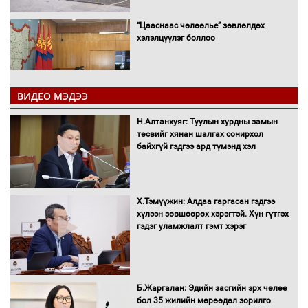
“Цааснаас чөлөөлье” зөвлөлдөх
хэлэлцүүлэг боллоо
ВИДЕО МЭДЭЭ
Н.Алтанхуяг: Туулын хурдны замын
"ДЦС-3” ТӨХК-ийн нэн шаардлагатай
төсвийг хянан шалгах сонирхол
“Турбингенератор-5”-ын шинэчлэлийн
байхгүй гэдгээ ард түмэнд хэл
төсвийг шийдвэрлэхээр болов
Х.Тэмүүжин: Алдаа гаргасан гэдгээ
УИХ-ын дарга С.Бямбацогт Сутай
хүлээн зөвшөөрөх хэрэгтэй. Хүн гүтгэх
хайрхны тэнгэрийг тахих тахилгад
гэдэг уламжлалт гэмт хэрэг
оролцлоо
Б.Жаргалан: Эдийн засгийн эрх чөлөө
С.Амарсайхан: Иргэдийг хохироосон
бол 35 жилийн мөрөөдөл зорилго
ААН-ийн нуугтмал хөрөнгийг