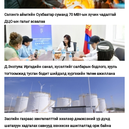
Сэлэнгэ аймгийн Сүхбаатар суманд 70 МВт-ын хүчин чадалтай
ДЦС-ын галыг асаалаа
Д.Энхтуяа: Иргэдийн санал, хүсэлтийг салбарын бодлого, хууль
тогтоомжид тусган бодит шийдэлд хүргэхийн төлөө ажиллана
Засгийн газраас хөнгөлөлттэй зээлээр дэмжсэний үр дүнд
шатахуун хадгалах савнууд эхнээсээ ашиглалтад орж байна