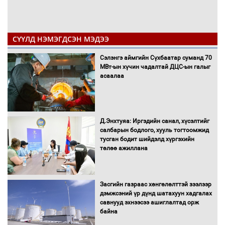
СҮҮЛД НЭМЭГДСЭН МЭДЭЭ
Сэлэнгэ аймгийн Сүхбаатар суманд 70
МВт-ын хүчин чадалтай ДЦС-ын галыг
асаалаа
Д.Энхтуяа: Иргэдийн санал, хүсэлтийг
салбарын бодлого, хууль тогтоомжид
тусган бодит шийдэлд хүргэхийн
төлөө ажиллана
Засгийн газраас хөнгөлөлттэй зээлээр
дэмжсэний үр дүнд шатахуун хадгалах
савнууд эхнээсээ ашиглалтад орж
байна