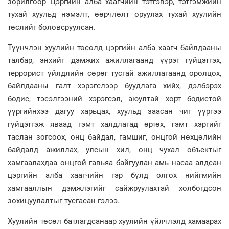
зорилгоор Цэргийн алба хаагчийн тэтгэвэр, тэтгэмжийн
тухай хуульд нэмэлт, өөрчлөлт оруулах тухай хуулийн
төслийг боловсруулсан.
Түүнчлэн хуулийн төсөлд цэргийн алба хаагч байлдааны
талбар, энхийг дэмжих ажиллагаанд үүрэг гүйцэтгэх,
террорист үйлдлийн сөрөг тусгай ажиллагаанд оролцох,
байлдааны галт хэрэгслээр буудлага хийх, дэлбэрэх
бодис, тэсэлгээний хэрэгсэл, аюултай хорт бодистой
үүргийнхээ дагуу харьцах, хуульд заасан чиг үүргээ
гүйцэтгэж яваад гэмт халдлагад өртөх, гэмт хэргийг
таслан зогсоох, онц байдал, гамшиг, онцгой нөхцөлийн
байдалд ажиллах, улсын хил, онц чухал объектыг
хамгаалахдаа онцгой гавьяа байгуулан амь насаа алдсан
цэргийн алба хаагчийн гэр бүлд олгох нийгмийн
хамгааллын дэмжлэгийг сайжруулахтай холбогдсон
зохицуулалтыг тусгасан гэлээ.
Хуулийн төсөл батлагдсанаар хуулийн үйлчлэлд хамаарах