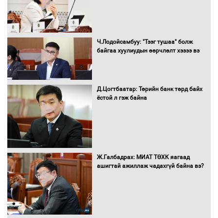
битүүмжлэнэ
Ч.Лодойсамбуу: "Тээг тушаа" болж
Н.Номтойбаяр: Аймгуудад тулгамдаж
байгаа хуулиудын өөрчлөлт хэзээ вэ
буй асуудлуудыг Засгийн газрын
хуралдаанд танилцуулж,
шийдвэрлүүлнэ
Д.Цогтбаатар: Төрийн банк төрд байх
ёстой л гэж байна
С.Бямбацогт Зүүн Азийн
эрэгтэйчүүдийн волейболын тэмцээнд
оролцож байгаа баг тамирчдад
амжилт хүслээ
Ж.Галбадрах: МИАТ ТӨХК яагаад
ашигтай ажиллаж чадахгүй байна вэ?
Автобензин, дизель түлшний онцгой
албан татварыг тэглэлээ