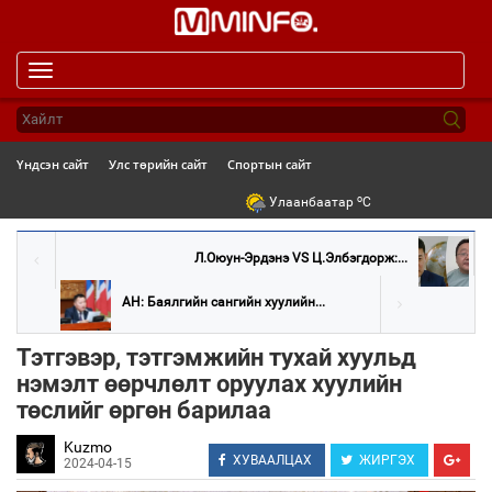
Toggle
navigation
Үндсэн сайт
Улс төрийн сайт
Спортын сайт
o
Улаанбаатар
C
Л.Оюун-Эрдэнэ VS Ц.Элбэгдорж:...
АН: Баялгийн сангийн хуулийн...
Тэтгэвэр, тэтгэмжийн тухай хуульд
нэмэлт өөрчлөлт оруулах хуулийн
төслийг өргөн барилаа
Kuzmo
ХУВААЛЦАХ
ЖИРГЭХ
2024-04-15