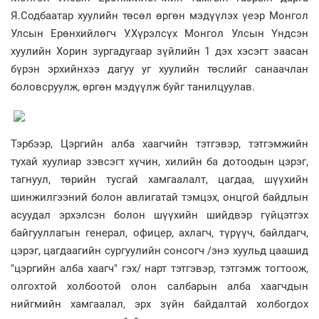
Я.Содбаатар хуулийн төсөл өргөн мэдүүлэх үеэр Монгол
Улсын Ерөнхийлөгч У.Хүрэлсүх Монгол Улсын Үндсэн
хуулийн Хорин зургадугаар зүйлийн 1 дэх хэсэгт заасан
бүрэн эрхийнхээ дагуу уг хуулийн төслийг санаачлан
боловсруулж, өргөн мэдүүлж буйг танилцуулав.
Тэрбээр, Цэргийн алба хаагчийн тэтгэвэр, тэтгэмжийн
тухай хуулиар зэвсэгт хүчин, хилийн ба дотоодын цэрэг,
тагнуул, төрийн тусгай хамгаалалт, цагдаа, шүүхийн
шинжилгээний болон авлигатай тэмцэх, онцгой байдлын
асуудал эрхэлсэн болон шүүхийн шийдвэр гүйцэтгэх
байгууллагын генерал, офицер, ахлагч, түрүүч, байлдагч,
цэрэг, цагдаагийн сургуулийн сонсогч /энэ хуульд цаашид
"цэргийн алба хаагч" гэх/ нарт тэтгэвэр, тэтгэмж тогтоож,
олгохтой холбоотой олон салбарын алба хаагчдын
нийгмийн хамгаалал, эрх зүйн байдалтай холбогдох