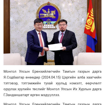
Монгол Улсын Ерөнхийлөгчийн Тамгын газрын дарга
Я.Содбаатар өнөөдөр (2024.04.15) Цэргийн алба хаагчийн
тэтгэвэр, тэтгэмжийн тухай хуульд нэмэлт, өөрчлөлт
оруулах хуулийн төслийг Монгол Улсын Их Хурлын дарга
Г.Занданшатарт өргөн мэдүүллээ.
Монгол Улсын Ерөнхийлөгчийн Тамгын газрын дарга