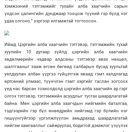
хэмжээний тэтгэмжийг тухайн алба хаагчийн сарын
үндсэн цалингийн дунджаар тооцож түүний гэр бүлд нэг
удаа олгоно.” зэргээр ялгамжтай тогтоосон.
Иймд Цэргийн алба хаагчийн тэтгэвэр, тэтгэмжийн тухай
хуулийн 10 дугаар зүйлд цэргийн алба хаагчийн
хөдөлмөрийн чадвар алдсаны тэтгэвэр авах нөхцөл,
шалтгааныг зааж өгсөн бөгөөд салбарын бусад хуультай
уялдуулан албан үүргээ гүйцэтгэж яваад гэмт халдлагад
өртсөний улмаас, түүнчлэн гэмт хэргийг таслан зогсоох
үед нас барсан тохиолдолд цэргийн алба хаагчийн ар гэрт
олгох тэтгэвэр, тэтгэмжийн асуудлыг тусгах шаардлагатай
байна. Мөн цэргийн алба хаагчдын нийгмийн баталгаа,
тэдгээрийн гэр бүл өнөөдрийн нийгэмд гэр бүлийн нэг
гишүүнгүйгээр үргэлжлүүлэн амьдрахад шаардлагатай
нийгэм хамгааллыг сайжруулах, бодитой дэмжлэг үзүүлэх