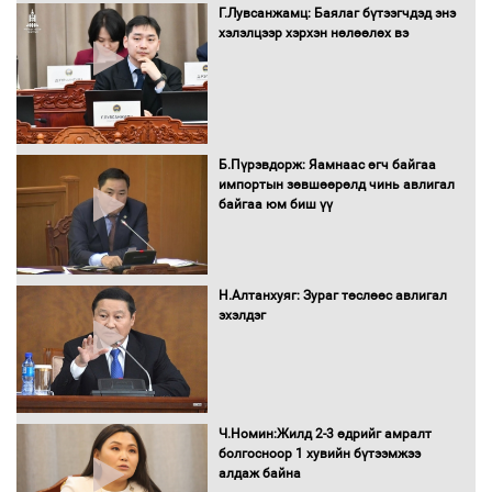
Г.Лувсанжамц: Баялаг бүтээгчдэд энэ
Санхүүгийн хэмнэлтийн горимд эрүүл
хэлэлцээр хэрхэн нөлөөлөх вэ
мэндийн салбар хамаарахгүй
Нөөцийн махны худалдаа,
Б.Пүрэвдорж: Яамнаас өгч байгаа
борлуулалтыг нээлттэй ил тод
импортын зөвшөөрөлд чинь авлигал
болгоно
байгаа юм биш үү
Монгол Улс “COP17”-д “Тал хээрийн
Н.Алтанхуяг: Зураг төслөөс авлигал
төлөвлөгөө”-гөө танилцуулна
эхэлдэг
16 төрлийн эмийг нэг эх үүсвэрээс
Ч.Номин:Жилд 2-3 өдрийг амралт
худалдан авах журмыг баталлаа
болгосноор 1 хувийн бүтээмжээ
алдаж байна