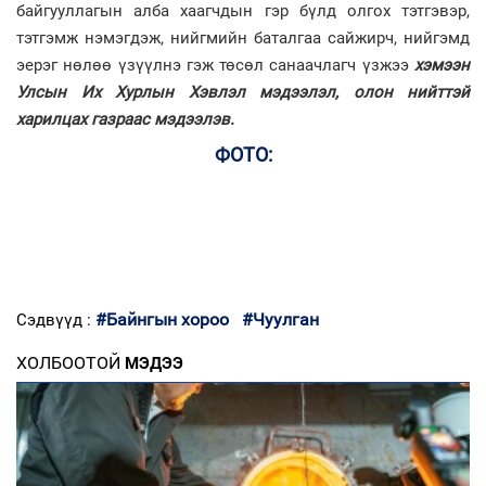
байгууллагын алба хаагчдын гэр бүлд олгох тэтгэвэр,
тэтгэмж нэмэгдэж, нийгмийн баталгаа сайжирч, нийгэмд
эерэг нөлөө үзүүлнэ гэж төсөл санаачлагч үзжээ
хэмээн
Улсын Их Хурлын Хэвлэл мэдээлэл, олон нийттэй
харилцах газраас мэдээлэв.
ФОТО:
#Байнгын хороо
#Чуулган
Сэдвүүд :
ХОЛБООТОЙ
МЭДЭЭ