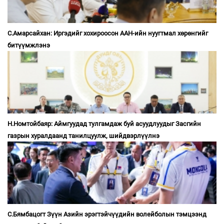
С.Амарсайхан: Иргэдийг хохироосон ААН-ийн нуугтмал хөрөнгийг
битүүмжлэнэ
Н.Номтойбаяр: Аймгуудад тулгамдаж буй асуудлуудыг Засгийн
газрын хуралдаанд танилцуулж, шийдвэрлүүлнэ
С.Бямбацогт Зүүн Азийн эрэгтэйчүүдийн волейболын тэмцээнд