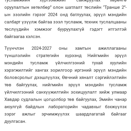
тусламжийн хүртээмжийг сайжруулах хөрөнгө
оруулалтын хөтөлбөр” олон шатлалт төслийн “Транше 2”-
ын зээлийн гэрээг 2024 онд батлуулах, эрүүл мэндийн
салбарт үзүүлж байгаа зээл тусламж, техник туслалцааны
төслүүдийн хэмжээг бууруулахгүй гэдэгт итгэлтэй
байгаагаа хэлсэн.
Түүнчлэн 2024-2027 оны хамтын ажиллагааны
түншлэлийн стратегийн хүрээнд Нийгмийн эрүүл
мэндийн тусламж үйлчилгээний тухай хуулийн
хэрэгжилтийг хангах зорилгоор иргэний эрүүл мэндийн
боловсролыг дээшлүүлэх, Өвчний хяналт сэргийлэлтийн
төв байгуулах, нийгмийн эрүүл мэндийн тусламж
үйлчилгээний санхүүжилтийн зохицуулалт хийж улмаар
Хавдар судлалын цогцолбор төв байгуулах, Эмийн чанар
аюулгүй байдлын лабораторийн чадавхыг бэхжүүлэх
зэрэг ажлыг эрчимжүүлэх шаардлагатай байгааг
дуулгасан.