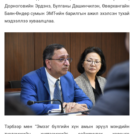
Дорноговийн Эрдэнэ, Булганы Дашинчилэн, Өвөрхангайн
Баян-Өндөр сумын ЭМТ-ийн барилгын ажил эхэлсэн тухай
мэдээллээ хуваалцлаа.
Тэрбээр мөн “Эмзэг бүлгийн хүн амын эрүүл мэндийн