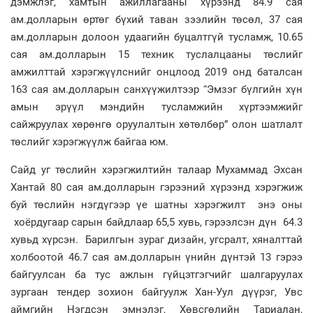
дэмжлэг, хамтын ажиллагааны хүрээнд 84.9 сая
ам.долларын өртөг бүхий таван зээлийн төсөл, 37 сая
ам.долларын долоон удаагийн буцалтгүй тусламж, 10.65
сая ам.долларын 15 техник туслалцааны төслийг
амжилттай хэрэгжүүлснийг онцлоод 2019 онд баталсан
163 сая ам.долларын санхүүжилтээр “Эмзэг бүлгийн хүн
амын эрүүл мэндийн тусламжийн хүртээмжийг
сайжруулах хөрөнгө оруулалтын хөтөлбөр” олон шатлалт
төслийг хэрэгжүүлж байгаа юм.
Сайд уг төслийн хэрэгжилтийн талаар Мухаммад Эхсан
Хантай 80 сая ам.долларын гэрээний хүрээнд хэрэгжиж
буй төслийн нэгдүгээр үе шатны хэрэгжилт энэ оны
хоёрдугаар сарын байдлаар 65,5 хувь, гэрээлсэн дүн 64.3
хувьд хүрсэн. Барилгын зураг дизайн, угсралт, хяналттай
холбоотой 46.7 сая ам.долларын үнийн дүнтэй 13 гэрээ
байгуулсан ба тус ажлын гүйцэтгэгчийг шалгаруулах
зургаан тендер зохион байгуулж Хан-Уул дүүрэг, Увс
аймгийн Нэгдсэн эмнэлэг, Хөвсгөлийн Тариалан,