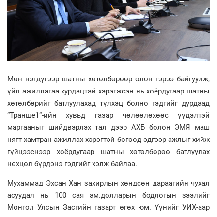
Мөн нэгдүгээр шатны хөтөлбөрөөр олон гэрээ байгуулж,
үйл ажиллагаа хурдацтай хэрэгжсэн нь хоёрдугаар шатны
хөтөлбөрийг батлуулахад түлхэц болно гэдгийг дурдаад
“Транше1”-ийн хувьд газар чөлөөлөхөөс үүдэлтэй
маргааныг шийдвэрлэх тал дээр АХБ болон ЭМЯ маш
нягт хамтран ажиллах хэрэгтэй бөгөөд эдгээр ажлыг хийж
гүйцээснээр хоёрдугаар шатны хөтөлбөрөө батлуулах
нөхцөл бүрдэнэ гэдгийг хэлж байлаа.
Мухаммад Эхсан Хан захирлын хөндсөн дараагийн чухал
асуудал нь 100 сая ам.долларын бодлогын зээлийг
Монгол Улсын Засгийн газарт өгөх юм. Үүнийг УИХ-аар