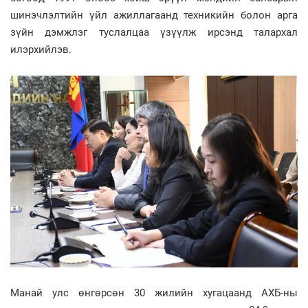
шинэчлэлтийн үйл ажиллагаанд техникийн болон арга
зүйн дэмжлэг туслалцаа үзүүлж ирсэнд талархал
илэрхийлэв.
Манай улс өнгөрсөн 30 жилийн хугацаанд АХБ-ны