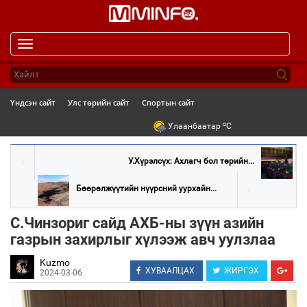
Toggle
navigation
Үндсэн сайт
Улс төрийн сайт
Спортын сайт
o
Улаанбаатар
C
У.Хүрэлсүх: Ахлагч бол төрийн...
Бөөрөлжүүтийн нүүрсний уурхайн...
С.Чинзориг сайд АХБ-ны зүүн азийн
газрын захирлыг хүлээж авч уулзлаа
Kuzmo
ХУВААЛЦАХ
ЖИРГЭХ
2024-03-06