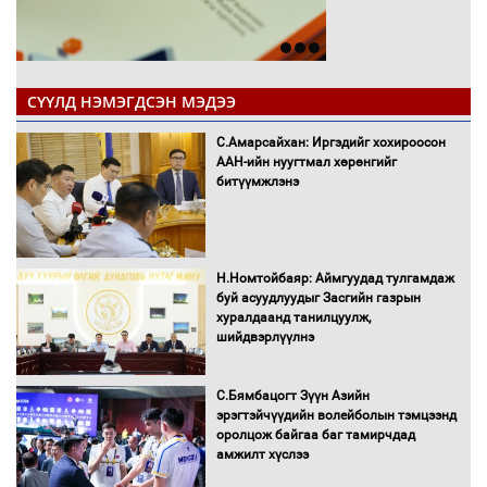
СҮҮЛД НЭМЭГДСЭН МЭДЭЭ
С.Амарсайхан: Иргэдийг хохироосон
ААН-ийн нуугтмал хөрөнгийг
битүүмжлэнэ
Н.Номтойбаяр: Аймгуудад тулгамдаж
буй асуудлуудыг Засгийн газрын
хуралдаанд танилцуулж,
шийдвэрлүүлнэ
С.Бямбацогт Зүүн Азийн
эрэгтэйчүүдийн волейболын тэмцээнд
оролцож байгаа баг тамирчдад
амжилт хүслээ