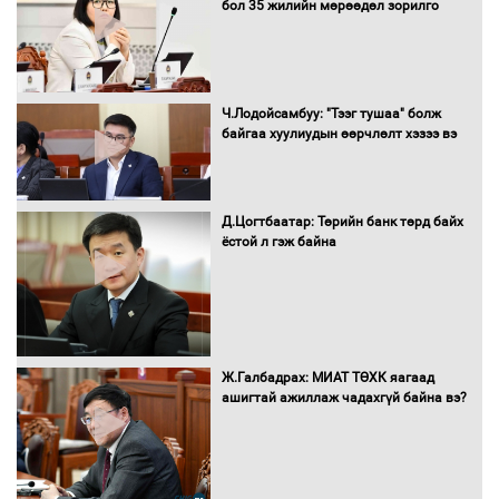
бол 35 жилийн мөрөөдөл зорилго
16 төрлийн эмийг нэг эх үүсвэрээс
Ч.Лодойсамбуу: "Тээг тушаа" болж
худалдан авах журмыг баталлаа
байгаа хуулиудын өөрчлөлт хэзээ вэ
Д.Цогтбаатар: Төрийн банк төрд байх
Бүх шатанд хэмнэлтийн горимд
ёстой л гэж байна
шилжиж, найр наадам, зөвлөгөөн,
гадаад томилолтыг хориглолоо
Сайд нар төсвөө хэрхэн зарцуулах вэ?
Ж.Галбадрах: МИАТ ТӨХК яагаад
ашигтай ажиллаж чадахгүй байна вэ?
Засгийн газрын ээлжит хуралдаан