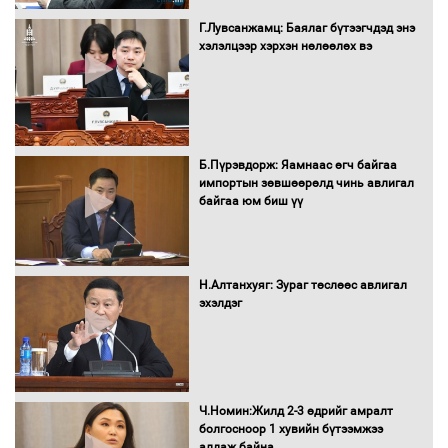
болж байна
Г.Лувсанжамц: Баялаг бүтээгчдэд энэ
хэлэлцээр хэрхэн нөлөөлөх вэ
Автомашинд улсын дугаарын тэгш,
сондгойгоор шатахуун олгоно
Б.Пүрэвдорж: Яамнаас өгч байгаа
импортын зөвшөөрөлд чинь авлигал
байгаа юм биш үү
Бага орлоготой иргэдийн орлогод
татвар ногдуулахгүй байх эрх зүйн
орчныг бүрдүүллээ
Н.Алтанхуяг: Зураг төслөөс авлигал
эхэлдэг
Хөшөө бүтсэн түүхийг өгүүлэх 7
баримт
Ч.Номин:Жилд 2-3 өдрийг амралт
болгосноор 1 хувийн бүтээмжээ
алдаж байна