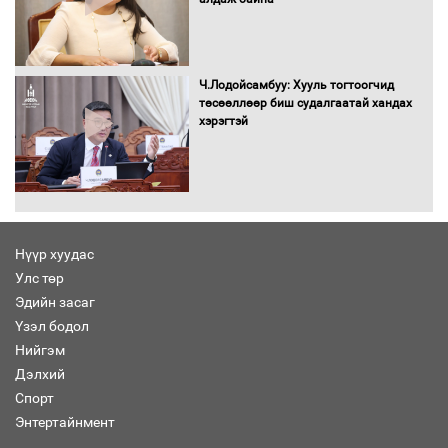
Хөвсгөл нуурын лусыг тахих төрийн
тахилгын ёслол боллоо
Ч.Лодойсамбуу: Хууль тогтоогчид
төсөөллөөр биш судалгаатай хандах
хэрэгтэй
“Хар жагсаалт”-ын асуудлыг цэгцлэх
чиглэлээр Монголбанкны удирдлагад
30 хоногийн хугацаатай үүрэг өглөө
Нүүр хуудас
Улс төр
Ерөнхий сайд Н.Учрал олимпиадын
Эдийн засаг
хүрээнд гарсан зардлыг шийдвэрлэж
өгөхөөр болов
Үзэл бодол
Нийгэм
Дэлхий
Энэ намар 1-6 дугаар ангийн
Спорт
хүүхдүүдэд сургуулийн автобус
Энтертайнмент
үйлчилнэ