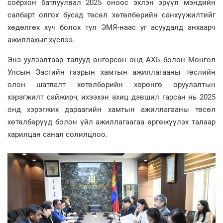
соёрхон батлуулвал 2025 оноос эхлэн эрүүл мэндийн
салбарт олгох бусад төсөл хөтөлбөрийн санхүүжилтийг
хөдөлгөх хүч болох тул ЭМЯ-наас уг асуудалд анхаарч
ажиллахыг хүслээ.
Энэ уулзалтаар талууд өнгөрсөн онд АХБ болон Монгол
Улсын Засгийн газрын хамтын ажиллагааны төслийн
олон шатлалт хөтөлбөрийн хөрөнгө оруулалтын
хэрэгжилт сайжирч, ихээхэн ахиц дэвшил гарсан нь 2025
онд хэрэгжих дараагийн хамтын ажиллагааны төсөл
хөтөлбөрүүд болон үйл ажиллагаагаа өргөжүүлэх талаар
харилцан санал солилцлоо.