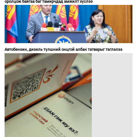
оролцож байгаа баг тамирчдад амжилт хүслээ
Автобензин, дизель түлшний онцгой албан татварыг тэглэлээ