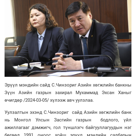
Эрүүл мэндийн сайд С.Чинзориг Азийн хөгжлийн банкны
Зүүн Азийн газрын захирал Мухаммад Эхсан Ханыг
өчигдөр /2024-03-05/ хүлээж авч уулзлаа.
Уулзалтын эхэнд С.Чинзориг сайд Азийн хөгжлийн банк
нь Монгол Улсын Засгийн газрын бодлого, үйл
ажиллагааг дэмжигч, гол түншлэгч байгууллагуудын нэг
бөгөөд 1991 оноос хойш эрүүл мэндийн салбарын