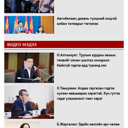
Автобензин, дизель түлшний онцгой
албан татварыг тэглэлээ
ВИДЕО МЭДЭЭ
Санхүүгийн хэмнэлтийн горимд эрүүл
Н.Алтанхуяг: Туулын хурдны замын
мэндийн салбар хамаарахгүй
төсвийг хянан шалгах сонирхол
байхгүй гэдгээ ард түмэнд хэл
Нөөцийн махны худалдаа,
Х.Тэмүүжин: Алдаа гаргасан гэдгээ
борлуулалтыг нээлттэй ил тод
хүлээн зөвшөөрөх хэрэгтэй. Хүн гүтгэх
болгоно
гэдэг уламжлалт гэмт хэрэг
Монгол Улс “COP17”-д “Тал хээрийн
Б.Жаргалан: Эдийн засгийн эрх чөлөө
төлөвлөгөө”-гөө танилцуулна