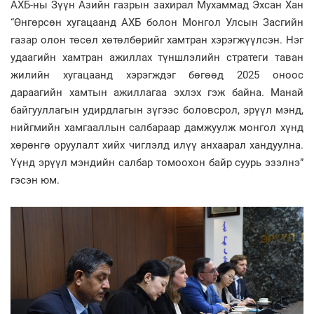
АХБ-ны Зүүн Азийн газрын захирал Мухаммад Эхсан Хан
“Өнгөрсөн хугацаанд АХБ болон Монгол Улсын Засгийн
газар олон төсөл хөтөлбөрийг хамтран хэрэгжүүлсэн. Нэг
удаагийн хамтран ажиллах түншлэлийн стратеги таван
жилийн хугацаанд хэрэгждэг бөгөөд 2025 оноос
дараагийн хамтын ажиллагаа эхлэх гэж байна. Манай
байгууллагын удирдлагын зүгээс боловсрол, эрүүл мэнд,
нийгмийн хамгааллын салбараар дамжуулж монгол хүнд
хөрөнгө оруулалт хийх чиглэлд илүү анхаарал хандуулна.
Үүнд эрүүл мэндийн салбар томоохон байр суурь эзэлнэ”
гэсэн юм.