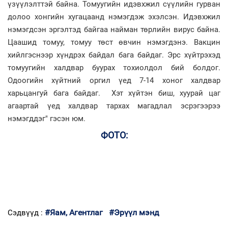
үзүүлэлттэй байна. Томуугийн идэвхжил сүүлийн гурван
долоо хонгийн хугацаанд нэмэгдэж эхэлсэн. Идэвхжил
нэмэгдсэн эргэлтэд байгаа найман төрлийн вирус байна.
Цаашид томуу, томуу төст өвчин нэмэгдэнэ. Вакцин
хийлгэснээр хүндрэх байдал бага байдаг. Эрс хүйтрэхэд
томуугийн халдвар буурах тохиолдол бий болдог.
Одоогийн хүйтний оргил үед 7-14 хоног халдвар
харьцангуй бага байдаг. Хэт хүйтэн биш, хуурай цаг
агаартай үед халдвар тархах магадлал эсрэгээрээ
нэмэгддэг" гэсэн юм.
ФОТО:
#Яам, Агентлаг
#Эрүүл мэнд
Сэдвүүд :