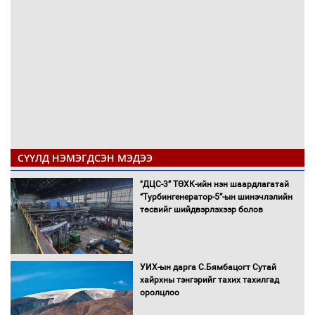
СҮҮЛД НЭМЭГДСЭН МЭДЭЭ
"ДЦС-3” ТӨХК-ийн нэн шаардлагатай
“Турбингенератор-5”-ын шинэчлэлийн
төсвийг шийдвэрлэхээр болов
УИХ-ын дарга С.Бямбацогт Сутай
хайрхны тэнгэрийг тахих тахилгад
оролцлоо