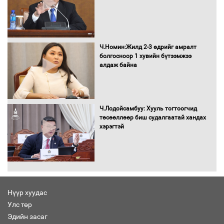
Автомашинд улсын дугаарын тэгш,
сондгойгоор шатахуун олгоно
Ч.Номин:Жилд 2-3 өдрийг амралт
болгосноор 1 хувийн бүтээмжээ
алдаж байна
Бага орлоготой иргэдийн орлогод
татвар ногдуулахгүй байх эрх зүйн
орчныг бүрдүүллээ
Ч.Лодойсамбуу: Хууль тогтоогчид
төсөөллөөр биш судалгаатай хандах
хэрэгтэй
Хөшөө бүтсэн түүхийг өгүүлэх 7
баримт
Нүүр хуудас
Улс төр
Хөвсгөл нуурын лусыг тахих төрийн
тахилгын ёслол боллоо
Эдийн засаг