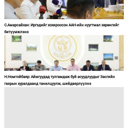
С.Амарсайхан: Иргэдийг хохироосон ААН-ийн нуугтмал хөрөнгийг
битүүмжлэнэ
Н.Номтойбаяр: Аймгуудад тулгамдаж буй асуудлуудыг Засгийн
газрын хуралдаанд танилцуулж, шийдвэрлүүлнэ