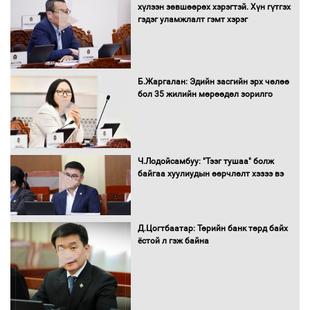
хүлээн зөвшөөрөх хэрэгтэй. Хүн гүтгэх
албан татварыг тэглэлээ
гэдэг уламжлалт гэмт хэрэг
Санхүүгийн хэмнэлтийн горимд эрүүл
Б.Жаргалан: Эдийн засгийн эрх чөлөө
мэндийн салбар хамаарахгүй
бол 35 жилийн мөрөөдөл зорилго
Нөөцийн махны худалдаа,
Ч.Лодойсамбуу: "Тээг тушаа" болж
борлуулалтыг нээлттэй ил тод
байгаа хуулиудын өөрчлөлт хэзээ вэ
болгоно
Д.Цогтбаатар: Төрийн банк төрд байх
ёстой л гэж байна
Монгол Улс “COP17”-д “Тал хээрийн
төлөвлөгөө”-гөө танилцуулна