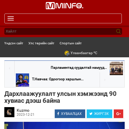
Toggle
navigation
Үндсэн сайт
Улс төрийн сайт
Спортын сайт
o
Улаанбаатар
C
Парламентад суудалтай намууд...
Т.Навчаа: Одоогоор харшлын...
Дархлаажуулалт улсын хэмжээнд 90
хувиас дээш байна
Kuzmo
ХУВААЛЦАХ
ЖИРГЭХ
2023-12-21