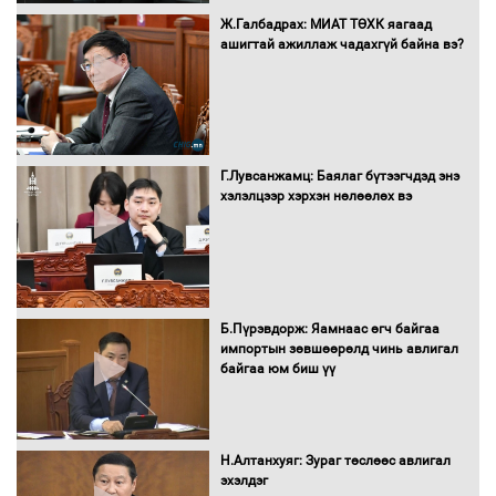
16 төрлийн эмийг нэг эх үүсвэрээс
Ж.Галбадрах: МИАТ ТӨХК яагаад
худалдан авах журмыг баталлаа
ашигтай ажиллаж чадахгүй байна вэ?
Бүх шатанд хэмнэлтийн горимд
шилжиж, найр наадам, зөвлөгөөн,
Г.Лувсанжамц: Баялаг бүтээгчдэд энэ
гадаад томилолтыг хориглолоо
хэлэлцээр хэрхэн нөлөөлөх вэ
Сайд нар төсвөө хэрхэн зарцуулах вэ?
Б.Пүрэвдорж: Яамнаас өгч байгаа
импортын зөвшөөрөлд чинь авлигал
байгаа юм биш үү
Засгийн газрын ээлжит хуралдаан
болж байна
Н.Алтанхуяг: Зураг төслөөс авлигал
эхэлдэг