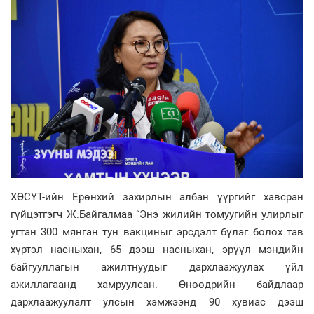
ХӨСҮТ-ийн Ерөнхий захирлын албан үүргийг хавсран
гүйцэтгэгч Ж.Байгалмаа “Энэ жилийн томуугийн улирлыг
угтан 300 мянган тун вакциныг эрсдэлт бүлэг болох тав
хүртэл насныхан, 65 дээш насныхан, эрүүл мэндийн
байгууллагын ажилтнуудыг дархлаажуулах үйл
ажиллагаанд хамруулсан. Өнөөдрийн байдлаар
дархлаажуулалт улсын хэмжээнд 90 хувиас дээш