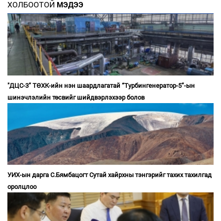
ХОЛБООТОЙ
МЭДЭЭ
"ДЦС-3” ТӨХК-ийн нэн шаардлагатай “Турбингенератор-5”-ын
шинэчлэлийн төсвийг шийдвэрлэхээр болов
УИХ-ын дарга С.Бямбацогт Сутай хайрхны тэнгэрийг тахих тахилгад
оролцлоо