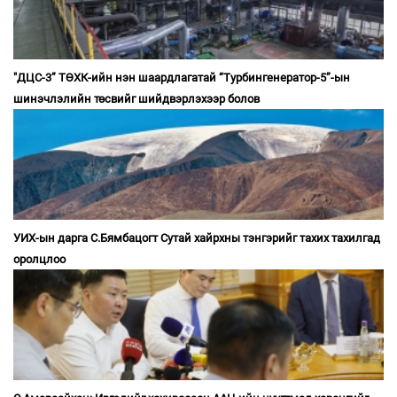
"ДЦС-3” ТӨХК-ийн нэн шаардлагатай “Турбингенератор-5”-ын
шинэчлэлийн төсвийг шийдвэрлэхээр болов
УИХ-ын дарга С.Бямбацогт Сутай хайрхны тэнгэрийг тахих тахилгад
оролцлоо