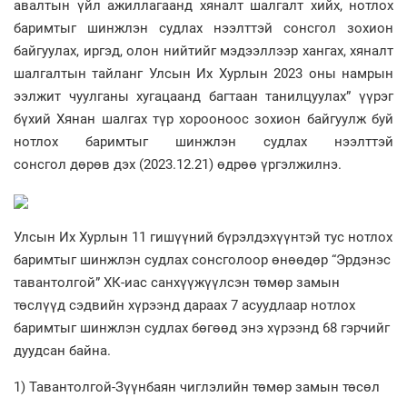
авалтын үйл ажиллагаанд хяналт шалгалт хийх, нотлох
баримтыг шинжлэн судлах нээлттэй сонсгол зохион
байгуулах, иргэд, олон нийтийг мэдээллээр хангах, хяналт
шалгалтын тайланг Улсын Их Хурлын 2023 оны намрын
ээлжит чуулганы хугацаанд багтаан танилцуулах” үүрэг
бүхий Хянан шалгах түр хорооноос зохион байгуулж буй
нотлох баримтыг шинжлэн судлах нээлттэй
сонсгол дөрөв дэх (2023.12.21) өдрөө үргэлжилнэ.
Улсын Их Хурлын 11 гишүүний бүрэлдэхүүнтэй тус нотлох
баримтыг шинжлэн судлах сонсголоор өнөөдөр “Эрдэнэс
тавантолгой” ХК-иас санхүүжүүлсэн төмөр замын
төслүүд сэдвийн хүрээнд дараах 7 асуудлаар нотлох
баримтыг шинжлэн судлах бөгөөд энэ хүрээнд 68 гэрчийг
дуудсан байна.
1) Тавантолгой-Зүүнбаян чиглэлийн төмөр замын төсөл