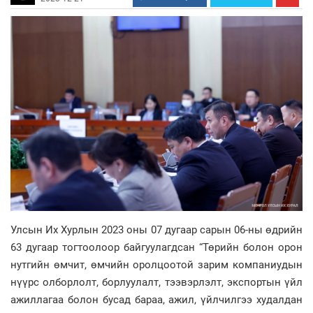
Улсын Их Хурлын 2023 оны 07 дугаар сарын 06-ны өдрийн
63 дугаар тогтоолоор байгуулагдсан “Төрийн болон орон
нутгийн өмчит, өмчийн оролцоотой зарим компаниудын
нүүрс олборлолт, борлуулалт, тээвэрлэлт, экспортын үйл
ажиллагаа болон бусад бараа, ажил, үйлчилгээ худалдан