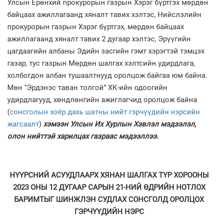
Улсын Ерөнхий прокурорын газрын Хэрэг бүртгэх мөрдөн
байцаах ажиллагаанд хяналт тавих хэлтэс, Нийслэлийн
прокурорын газрын Хэрэг бүртгэх, мөрдөн байцаах
ажиллагаанд хяналт тавих 2 дугаар хэлтэс, Эрүүгийн
цагдаагийн албаны Эдийн засгийн гэмт хэрэгтэй тэмцэх
газар, тус газрын Мөрдөн шалгах хэлтсийн удирдлага,
холбогдон албан тушаалтнууд оролцож байгаа юм байна.
Мөн “Эрдэнэс таван толгой” ХК-ийн одоогийн
удирдлагууд, хөндлөнгийн ажиглагчид оролцож байна
(
сонсголын хоёр дахь шатны нийт гэрчүүдийн нэрсийн
жагсаалт
)
хэмээн Улсын Их Хурлын Хэвлэл мэдээлэл,
олон нийттэй харилцах газраас мэдээллээ.
НҮҮРСНИЙ АСУУДЛААРХ ХЯНАН ШАЛГАХ ТҮР ХОРООНЫ
2023 ОНЫ 12 ДУГААР САРЫН 21-НИЙ ӨДРИЙН НОТЛОХ
БАРИМТЫГ ШИНЖЛЭН СУДЛАХ СОНСГОЛД ОРОЛЦОХ
ГЭРЧҮҮДИЙН НЭРС