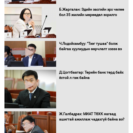
Санхүүгийн хэмнэлтийн горимд эрүүл
Б.Жаргалан: Эдийн засгийн эрх чөлөө
мэндийн салбар хамаарахгүй
бол 35 жилийн мөрөөдөл зорилго
Нөөцийн махны худалдаа,
Ч.Лодойсамбуу: "Тээг тушаа" болж
борлуулалтыг нээлттэй ил тод
байгаа хуулиудын өөрчлөлт хэзээ вэ
болгоно
Д.Цогтбаатар: Төрийн банк төрд байх
ёстой л гэж байна
Монгол Улс “COP17”-д “Тал хээрийн
төлөвлөгөө”-гөө танилцуулна
16 төрлийн эмийг нэг эх үүсвэрээс
Ж.Галбадрах: МИАТ ТӨХК яагаад
худалдан авах журмыг баталлаа
ашигтай ажиллаж чадахгүй байна вэ?