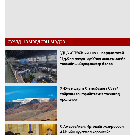
СҮҮЛД НЭМЭГДСЭН МЭДЭЭ
"ДЦС-3” ТӨХК-ийн нэн шаардлагатай
“Турбингенератор-5”-ын шинэчлэлийн
төсвийг шийдвэрлэхээр болов
УИХ-ын дарга С.Бямбацогт Сутай
хайрхны тэнгэрийг тахих тахилгад
оролцлоо
С.Амарсайхан: Иргэдийг хохироосон
ААН-ийн нуугтмал хөрөнгийг