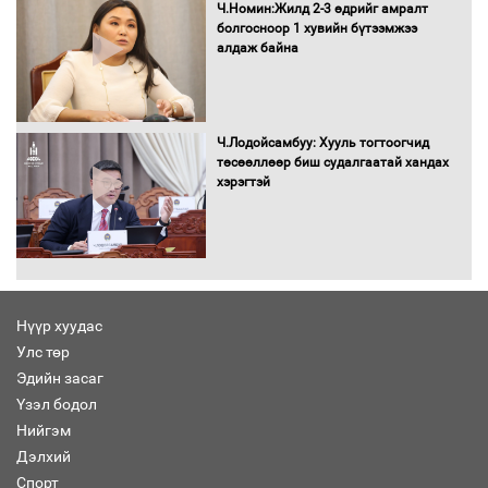
Ч.Номин:Жилд 2-3 өдрийг амралт
болгосноор 1 хувийн бүтээмжээ
алдаж байна
Бага орлоготой иргэдийн орлогод
татвар ногдуулахгүй байх эрх зүйн
орчныг бүрдүүллээ
Ч.Лодойсамбуу: Хууль тогтоогчид
төсөөллөөр биш судалгаатай хандах
хэрэгтэй
Хөшөө бүтсэн түүхийг өгүүлэх 7
баримт
Нүүр хуудас
Улс төр
Хөвсгөл нуурын лусыг тахих төрийн
тахилгын ёслол боллоо
Эдийн засаг
Үзэл бодол
Нийгэм
Дэлхий
Спорт