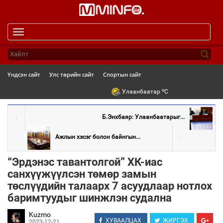
Toggle
navigation
Үндсэн сайт
Улс төрийн сайт
Спортын сайт
o
Улаанбаатар
C
Б.Энхбаяр: Улаанбаатарыг...
Ажлын хэсэг болон байнгын...
“Эрдэнэс тавантолгой” ХК-иас
санхүүжүүлсэн төмөр замын
төслүүдийн талаарх 7 асуудлаар нотлох
баримтуудыг шинжлэн судална
Kuzmo
ХУВААЛЦАХ
ЖИРГЭХ
2023-12-21