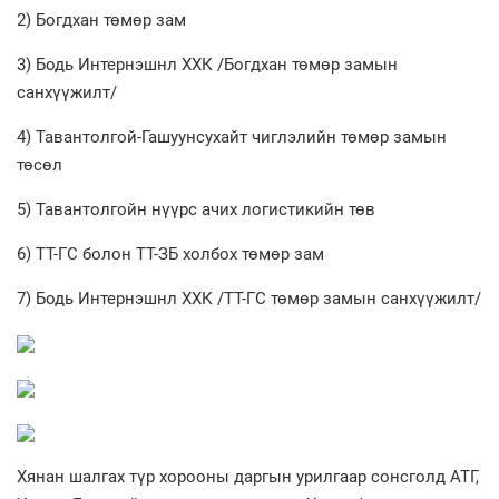
2) Богдхан төмөр зам
3) Бодь Интернэшнл ХХК /Богдхан төмөр замын
санхүүжилт/
4) Тавантолгой-Гашуунсухайт чиглэлийн төмөр замын
төсөл
5) Тавантолгойн нүүрс ачих логистикийн төв
6) ТТ-ГС болон ТТ-ЗБ холбох төмөр зам
7) Бодь Интернэшнл ХХК /ТТ-ГС төмөр замын санхүүжилт/
Хянан шалгах түр хорооны даргын урилгаар сонсголд АТГ,