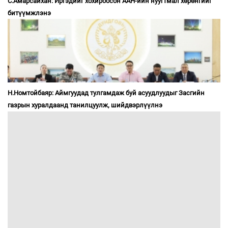
С.Амарсайхан: Иргэдийг хохироосон ААН-ийн нуугтмал хөрөнгийг
битүүмжлэнэ
Н.Номтойбаяр: Аймгуудад тулгамдаж буй асуудлуудыг Засгийн
газрын хуралдаанд танилцуулж, шийдвэрлүүлнэ