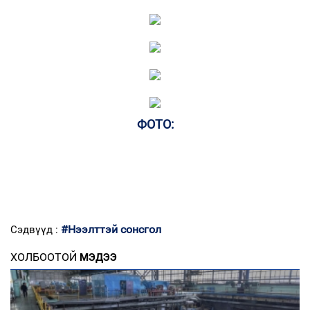
ФОТО:
#Нээлттэй сонсгол
Сэдвүүд :
ХОЛБООТОЙ
МЭДЭЭ