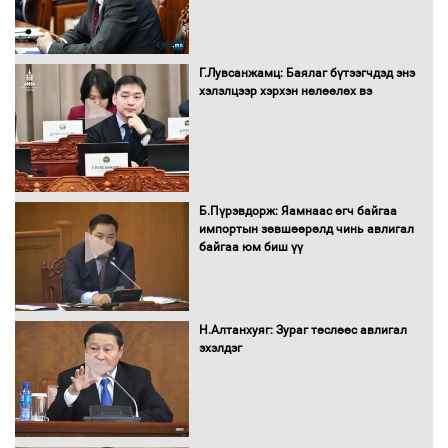
Бүх шатанд хэмнэлтийн горимд
шилжиж, найр наадам, зөвлөгөөн,
Г.Лувсанжамц: Баялаг бүтээгчдэд энэ
гадаад томилолтыг хориглолоо
хэлэлцээр хэрхэн нөлөөлөх вэ
Сайд нар төсвөө хэрхэн зарцуулах вэ?
Б.Пүрэвдорж: Яамнаас өгч байгаа
импортын зөвшөөрөлд чинь авлигал
байгаа юм биш үү
Засгийн газрын ээлжит хуралдаан
болж байна
Н.Алтанхуяг: Зураг төслөөс авлигал
эхэлдэг
Автомашинд улсын дугаарын тэгш,
сондгойгоор шатахуун олгоно