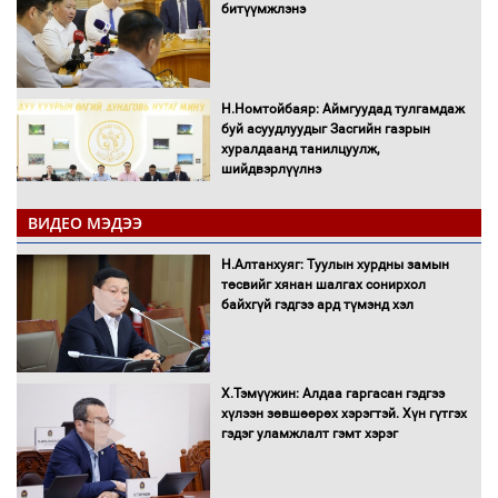
битүүмжлэнэ
Н.Номтойбаяр: Аймгуудад тулгамдаж
буй асуудлуудыг Засгийн газрын
хуралдаанд танилцуулж,
шийдвэрлүүлнэ
ВИДЕО МЭДЭЭ
С.Бямбацогт Зүүн Азийн
эрэгтэйчүүдийн волейболын тэмцээнд
Н.Алтанхуяг: Туулын хурдны замын
оролцож байгаа баг тамирчдад
төсвийг хянан шалгах сонирхол
амжилт хүслээ
байхгүй гэдгээ ард түмэнд хэл
Х.Тэмүүжин: Алдаа гаргасан гэдгээ
Автобензин, дизель түлшний онцгой
хүлээн зөвшөөрөх хэрэгтэй. Хүн гүтгэх
албан татварыг тэглэлээ
гэдэг уламжлалт гэмт хэрэг