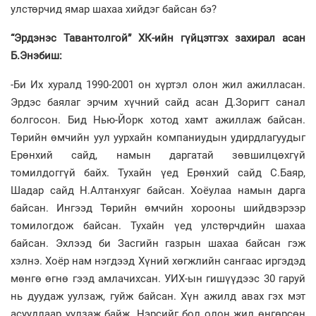
улстөрчид ямар шахаа хийдэг байсан бэ?
“Эрдэнэс Тавантолгой” ХК-ийн гүйцэтгэх захирал асан
Б.Энэбиш:
-Би Их хуралд 1990-2001 он хүртэл олон жил ажилласан.
Эрдэс баялаг эрчим хүчний сайд асан Д.Зоригт санал
болгосон. Бид Нью-Йорк хотод хамт ажиллаж байсан.
Төрийн өмчийн уул уурхайн компаниудын удирдлагуудыг
Ерөнхий сайд, намын даргатай зөвшилцөхгүй
томилдоггүй байх. Тухайн үед Ерөнхий сайд С.Баяр,
Шадар сайд Н.Алтанхуяг байсан. Хоёулаа намын дарга
байсан. Ингээд Төрийн өмчийн хорооны шийдвэрээр
томилогдож байсан. Тухайн үед улстөрчдийн шахаа
байсан. Эхлээд би Засгийн газрын шахаа байсан гэж
хэлнэ. Хоёр нам нэгдээд Хүний хөгжлийн сангаас иргэдэд
мөнгө өгнө гээд амлачихсан. УИХ-ын гишүүдээс 30 гаруй
нь дуудаж уулзаж, гуйж байсан. Хүн ажилд авах гэх мэт
асуудлаар уулзаж байж. Нэрсийг бол олон жил өнгөрсөн