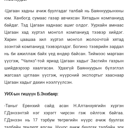
-Цагаан хадны ачиж буулгадаг талбай нь Баяннуурынхны
юм. Ханбогд сумаас газар авчихсан Хятадын компаниуд
байдаг. Тэд Цагаан хаднаас ашиг олдог. Уурхайн амнаас
Цагаан хад хүртэл монгол компаниуд тээвэр хийдэг.
Харин цаашаа хил хүртэл монгол жолоочтой хятад
эзэнтэй компаниуд тээвэрлэдэг. Богино тээврийн зардал
нь би ажиллаж байх үед өндөр байсан. Тиймээс маргаан
үүсгэж, "Чалко"-той яриад Цагаан хадыг Засгийн газрын
шийдвэрээр хаалгасан. Удахгүй Баяннуурын бүлэглэл
жагсаал цуглаан үүсгэж, нүүрсний экспортыг хааснаар
Цагаан хадыг дахин нээлгүүлсэн.
УИХ-ын гишүүн Б.Энхбаяр:
-Таныг Ерөнхий сайд асан Н.Алтанхуягийн хүргэн
Г.Дэнзэнтэй нэг хэрэгт чирсэн гэж ойлгож байгаа.
Г.Дэнзэн нь 17 тэрбум төгрөгийн нүүрс ачиж буулгах
талбайн тендерт ялсан. Нүүрс ачиж буулгах талбайн эрх