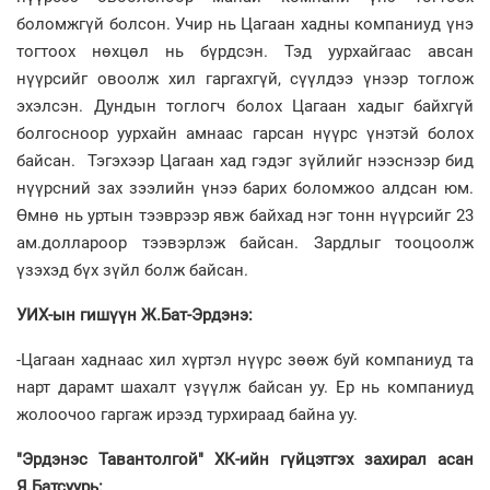
боломжгүй болсон. Учир нь Цагаан хадны компаниуд үнэ
тогтоох нөхцөл нь бүрдсэн. Тэд уурхайгаас авсан
нүүрсийг овоолж хил гаргахгүй, сүүлдээ үнээр тоглож
эхэлсэн. Дундын тоглогч болох Цагаан хадыг байхгүй
болгосноор уурхайн амнаас гарсан нүүрс үнэтэй болох
байсан. Тэгэхээр Цагаан хад гэдэг зүйлийг нээснээр бид
нүүрсний зах зээлийн үнээ барих боломжоо алдсан юм.
Өмнө нь уртын тээврээр явж байхад нэг тонн нүүрсийг 23
ам.доллароор тээвэрлэж байсан. Зардлыг тооцоолж
үзэхэд бүх зүйл болж байсан.
УИХ-ын гишүүн Ж.Бат-Эрдэнэ:
-Цагаан хаднаас хил хүртэл нүүрс зөөж буй компаниуд та
нарт дарамт шахалт үзүүлж байсан уу. Ер нь компаниуд
жолоочоо гаргаж ирээд турхираад байна уу.
"Эрдэнэс Тавантолгой" ХК-ийн гүйцэтгэх захирал асан
Я.Батсуурь: