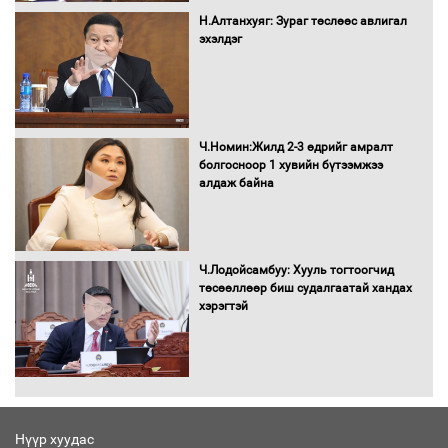
Бүх шатанд хэмнэлтийн горимд
шилжиж, найр наадам, зөвлөгөөн,
Н.Алтанхуяг: Зураг төслөөс авлигал
гадаад томилолтыг хориглолоо
эхэлдэг
Сайд нар төсвөө хэрхэн зарцуулах вэ?
Ч.Номин:Жилд 2-3 өдрийг амралт
болгосноор 1 хувийн бүтээмжээ
алдаж байна
Засгийн газрын ээлжит хуралдаан
болж байна
Ч.Лодойсамбуу: Хууль тогтоогчид
төсөөллөөр биш судалгаатай хандах
хэрэгтэй
Автомашинд улсын дугаарын тэгш,
сондгойгоор шатахуун олгоно
Нүүр хуудас