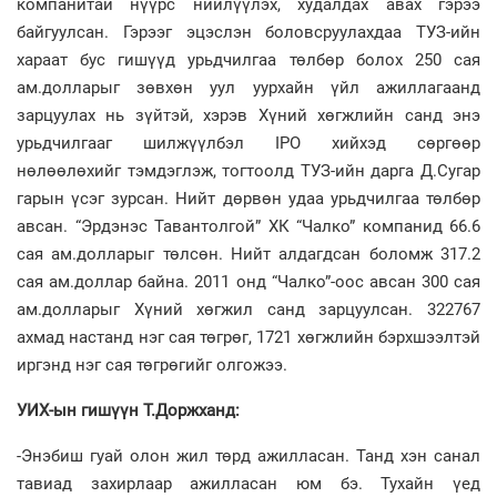
компанитай нүүрс нийлүүлэх, худалдах авах гэрээ
байгуулсан. Гэрээг эцэслэн боловсруулахдаа ТУЗ-ийн
хараат бус гишүүд урьдчилгаа төлбөр болох 250 сая
ам.долларыг зөвхөн уул уурхайн үйл ажиллагаанд
зарцуулах нь зүйтэй, хэрэв Хүний хөгжлийн санд энэ
урьдчилгааг шилжүүлбэл IРО хийхэд сөргөөр
нөлөөлөхийг тэмдэглэж, тогтоолд ТУЗ-ийн дарга Д.Сугар
гарын үсэг зурсан. Нийт дөрвөн удаа урьдчилгаа төлбөр
авсан. “Эрдэнэс Тавантолгой” ХК “Чалко” компанид 66.6
сая ам.долларыг төлсөн. Нийт алдагдсан боломж 317.2
сая ам.доллар байна. 2011 онд “Чалко”-оос авсан 300 сая
ам.долларыг Хүний хөгжил санд зарцуулсан. 322767
ахмад настанд нэг сая төгрөг, 1721 хөгжлийн бэрхшээлтэй
иргэнд нэг сая төгрөгийг олгожээ.
УИХ-ын гишүүн Т.Доржханд:
-Энэбиш гуай олон жил төрд ажилласан. Танд хэн санал
тавиад захирлаар ажилласан юм бэ. Тухайн үед