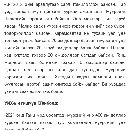
-Би 2012 оны аравдугаар сард томилогдож байсан. Тэр
үед зөвхөн зүүн цанхийн уурхай ажилладаг. Нүүрсийг
Чалкогийн өрөнд өгч байсан. Энэ маягаар жил гаруй
явсан. Чалко авах нүүрснийхээ гэрээний үнийг сар бүхэн
тодорхойлдог байсан. Харамсалтай нь тухайн үед үнэ
тогтмол унаж байсан. 70 ам.доллар байсан нүүрсний үнэ
жилийн дараа 20 гаруй ам.доллар болж байсан. Цагаан
хад хүртэлх тээвэр 20 ам.долларт багтдаг байсан. Ганц
модноос цааш богинын тээвэр 10 ам.доллар байсан.
Цагаан хад дээр их алдагдал хүлээдэг. Нүүрсний
хорогдол их гардаг. Хятадын хэдэн компани ачиж
буулгасан нэртэй ашиг хийгээд байж байдаг. Би хувьдаа
үүнийг хаах ёстой гэж боддог.
УИХ-ын гишүүн Г.Ганболд:
-2021 онд Ганц мод боомтод нүүрсний үнэ 400 ам.доллар
хүрсэн байхад яагаад тус компанийн нүүрсний үнэ
буураад байсан бэ?