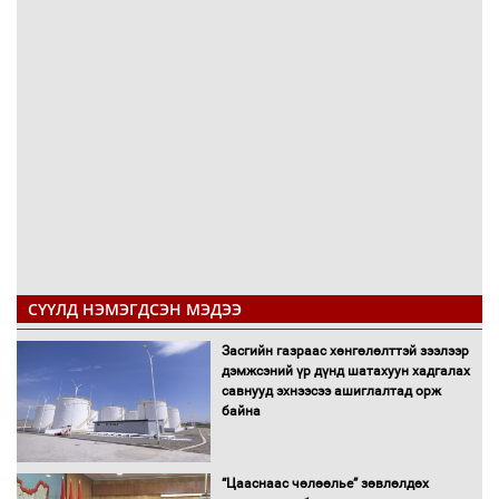
СҮҮЛД НЭМЭГДСЭН МЭДЭЭ
Засгийн газраас хөнгөлөлттэй зээлээр
дэмжсэний үр дүнд шатахуун хадгалах
савнууд эхнээсээ ашиглалтад орж
байна
“Цааснаас чөлөөлье” зөвлөлдөх