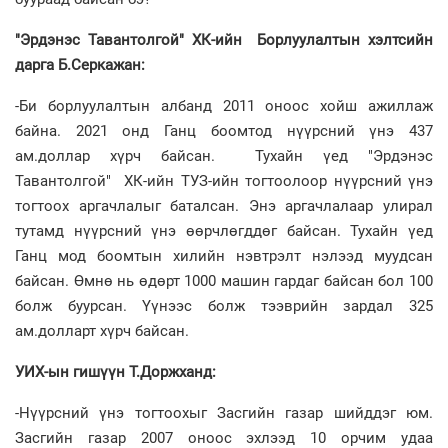
"Эрдэнэс Тавантолгой" ХК-ийн Борлуулалтын хэлтсийн
дарга Б.Серкажан:
-Би борлуулалтын албанд 2011 оноос хойш ажиллаж
байна. 2021 онд Ганц боомтод нүүрсний үнэ 437
ам.доллар хүрч байсан. Тухайн үед "Эрдэнэс
Тавантолгой" ХК-ийн ТУЗ-ийн тогтоолоор нүүрсний үнэ
тогтоох аргачлалыг баталсан. Энэ аргачлалаар улирал
тутамд нүүрсний үнэ өөрчлөгддөг байсан. Тухайн үед
Ганц мод боомтын хилийн нэвтрэлт нэлээд муудсан
байсан. Өмнө нь өдөрт 1000 машин гардаг байсан бол 100
болж буурсан. Үүнээс болж тээврийн зардал 325
ам.долларт хүрч байсан.
УИХ-ын гишүүн Т.Доржханд:
-Нүүрсний үнэ тогтоохыг Засгийн газар шийддэг юм.
Засгийн газар 2007 оноос эхлээд 10 орчим удаа