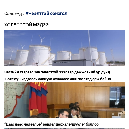
#Нээлттэй сонсгол
Сэдвүүд :
ХОЛБООТОЙ
МЭДЭЭ
Засгийн газраас хөнгөлөлттэй зээлээр дэмжсэний үр дүнд
шатахуун хадгалах савнууд эхнээсээ ашиглалтад орж байна
“Цааснаас чөлөөлье” зөвлөлдөх хэлэлцүүлэг боллоо