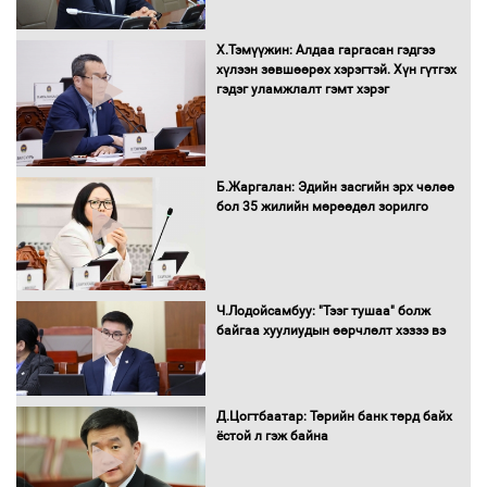
Х.Тэмүүжин: Алдаа гаргасан гэдгээ
Н.Номтойбаяр: Аймгуудад тулгамдаж
хүлээн зөвшөөрөх хэрэгтэй. Хүн гүтгэх
буй асуудлуудыг Засгийн газрын
гэдэг уламжлалт гэмт хэрэг
хуралдаанд танилцуулж,
шийдвэрлүүлнэ
С.Бямбацогт Зүүн Азийн
Б.Жаргалан: Эдийн засгийн эрх чөлөө
эрэгтэйчүүдийн волейболын тэмцээнд
бол 35 жилийн мөрөөдөл зорилго
оролцож байгаа баг тамирчдад
амжилт хүслээ
Ч.Лодойсамбуу: "Тээг тушаа" болж
байгаа хуулиудын өөрчлөлт хэзээ вэ
Автобензин, дизель түлшний онцгой
албан татварыг тэглэлээ
Д.Цогтбаатар: Төрийн банк төрд байх
ёстой л гэж байна
Санхүүгийн хэмнэлтийн горимд эрүүл
мэндийн салбар хамаарахгүй