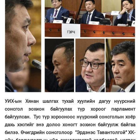
УИХ-ын Хянан шалгах тухай хуулийн дагуу нүүрсний
сонсгол зохион байгуулах түр хороог парламент
байгуулсан. Тус түр хорооноос нүүрсний сонсголын хоёр
дахь хэсгийг энэ долоо хоногт зохион байгуулж байгаа
билээ. Өчигдрийн сонсголоор “Эрдэнэс Тавантолгой” ХК-