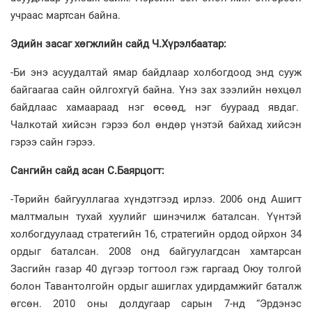
учраас мартсан байна.
Эдийн засаг хөгжлийн сайд Ч.Хүрэлбаатар:
-Би энэ асуудалтай ямар байдлаар холбогдоод энд сууж
байгаагаа сайн ойлгохгүй байна. Үнэ зах зээлийн нөхцөл
байдлаас хамаараад нэг өсөөд, нэг буураад явдаг.
Чалкотай хийсэн гэрээ бол өндөр үнэтэй байхад хийсэн
гэрээ сайн гэрээ.
Сангийн сайд асан С.Баярцогт:
-Төрийн байгууллагаа хүндэтгээд ирлээ. 2006 онд Ашигт
малтмалын тухай хуулийг шинэчилж баталсан. Үүнтэй
холбогдуулаад стратегийн 16, стратегийн ордод ойрхон 34
ордыг баталсан. 2008 онд байгуулагдсан хамтарсан
Засгийн газар 40 дүгээр тогтоол гэж гаргаад Оюу толгой
болон Тавантолгойн ордыг ашиглах удирдамжийг баталж
өгсөн. 2010 оны долдугаар сарын 7-нд “Эрдэнэс