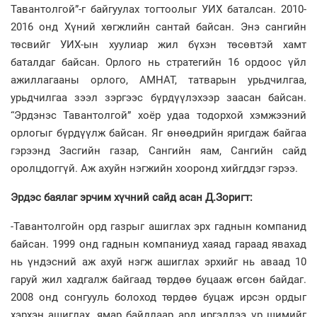
Тавантолгой”-г байгуулах тогтоолыг УИХ баталсан. 2010-
2016 онд Хүний хөгжлийн сантай байсан. Энэ сангийн
төсвийг УИХ-ын хуулиар жил бүхэн төсөвтэй хамт
баталдаг байсан. Орлого нь стратегийн 16 ордоос үйл
ажиллагааны орлого, АМНАТ, татварын урьдчилгаа,
урьдчилгаа зээл зэргээс бүрдүүлэхээр заасан байсан.
“Эрдэнэс Тавантолгой” хоёр удаа тодорхой хэмжээний
орлогыг бүрдүүлж байсан. Яг өнөөдрийн яригдаж байгаа
гэрээнд Засгийн газар, Сангийн яам, Сангийн сайд
оролцдоггүй. Аж ахуйн нэгжийн хооронд хийгддэг гэрээ.
Эрдэс баялаг эрчим хүчний сайд асан Д.Зоригт:
-Тавантолгойн орд газрыг ашиглах эрх гаднын компанид
байсан. 1999 онд гаднын компаниуд хаяад гараад явахад
нь үндэсний аж ахуй нэгж ашиглах эрхийг нь аваад 10
гаруй жил хадгалж байгаад төрдөө буцааж өгсөн байдаг.
2008 онд сонгууль болоход төрдөө буцаж ирсэн ордыг
хэрхэн ашиглах, ямар байдлаар ард иргэддээ үр шимийг