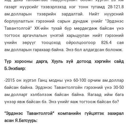
газарт нүүрсийг тээвэрлэхэд нэг тонн тутамд 28-121.8
ам.долларын тээврийн зардалтай. Нийт нүүрсний
борлуулалтын гэрээний сарын дундаж үнийг "Эрдэнэс
Тавантолгой" ХК-ийн тухай бүр мөрдөгдөж байсан үнэ
тогтоох аргачлалын үнэтэй харьцуулан нийт гэрээний
үнийн зөрүүг тооцоход ойролцоогоор 826.4 сая
ам.долларын гарахаар байна. Энэ бол алдагдсан боломж.
Түр хорооны дарга, Хууль зүй дотоод хэргийн сайд
Б.Энхбаяр:
-2015 он хүртэл Ганц модны үнэ 60-100 орчим ам.доллар
байсан байна. Эрдэнэс Тавантолгойн гэрээний үнэ 30-50
ам.долларт хэлбэлзэж байсан байна. Яагаад ийм бага
үнээр явж байсан бэ. Энэ үнийг яаж тогтоож байсан бэ?
“Эрдэнэс Тавантолгой” компанийн гүйцэтгэх захирал
асан Я.Батсуурь: