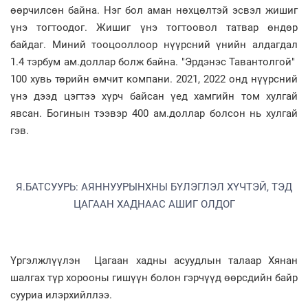
өөрчилсөн байна. Нэг бол аман нөхцөлтэй эсвэл жишиг
үнэ тогтоодог. Жишиг үнэ тогтоовол татвар өндөр
байдаг. Миний тооцооллоор нүүрсний үнийн алдагдал
1.4 тэрбум ам.доллар болж байна. "Эрдэнэс Тавантолгой"
100 хувь төрийн өмчит компани. 2021, 2022 онд нүүрсний
үнэ дээд цэгтээ хүрч байсан үед хамгийн том хулгай
явсан. Богинын тээвэр 400 ам.доллар болсон нь хулгай
гэв.
Я.БАТСУУРЬ: АЯННУУРЫНХНЫ БҮЛЭГЛЭЛ ХҮЧТЭЙ, ТЭД
ЦАГААН ХАДНААС АШИГ ОЛДОГ
Үргэлжлүүлэн Цагаан хадны асуудлын талаар Хянан
шалгах түр хорооны гишүүн болон гэрчүүд өөрсдийн байр
сууриа илэрхийллээ.