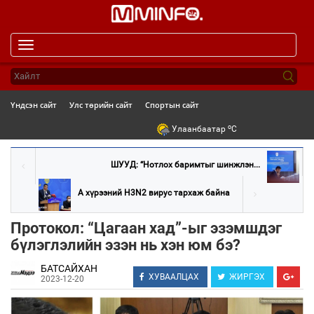
Toggle
navigation
Үндсэн сайт
Улс төрийн сайт
Спортын сайт
o
Улаанбаатар
C
ШУУД: “Нотлох баримтыг шинжлэн...
А хүрээний H3N2 вирус тархаж байна
Протокол: “Цагаан хад”-ыг эзэмшдэг
бүлэглэлийн эзэн нь хэн юм бэ?
БАТСАЙХАН
ХУВААЛЦАХ
ЖИРГЭХ
2023-12-20