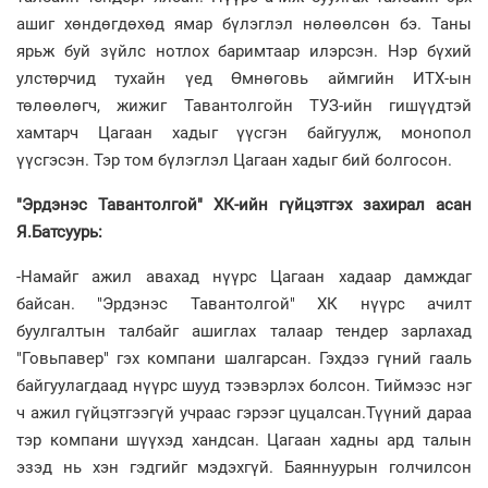
ашиг хөндөгдөхөд ямар бүлэглэл нөлөөлсөн бэ. Таны
ярьж буй зүйлс нотлох баримтаар илэрсэн. Нэр бүхий
улстөрчид тухайн үед Өмнөговь аймгийн ИТХ-ын
төлөөлөгч, жижиг Тавантолгойн ТУЗ-ийн гишүүдтэй
хамтарч Цагаан хадыг үүсгэн байгуулж, монопол
үүсгэсэн. Тэр том бүлэглэл Цагаан хадыг бий болгосон.
"Эрдэнэс Тавантолгой" ХК-ийн гүйцэтгэх захирал асан
Я.Батсуурь:
-Намайг ажил авахад нүүрс Цагаан хадаар дамждаг
байсан. "Эрдэнэс Тавантолгой" ХК нүүрс ачилт
буулгалтын талбайг ашиглах талаар тендер зарлахад
"Говьпавер" гэх компани шалгарсан. Гэхдээ гүний гааль
байгуулагдаад нүүрс шууд тээвэрлэх болсон. Тиймээс нэг
ч ажил гүйцэтгээгүй учраас гэрээг цуцалсан.Түүний дараа
тэр компани шүүхэд хандсан. Цагаан хадны ард талын
эзэд нь хэн гэдгийг мэдэхгүй. Баяннуурын голчилсон