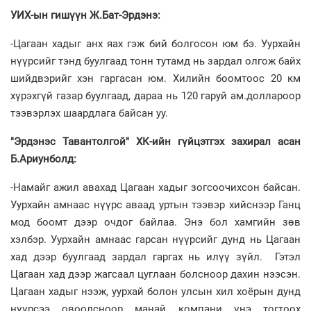
УИХ-ын гишүүн Ж.Бат-Эрдэнэ:
-Цагаан хадыг анх яах гэж бий болгосон юм бэ. Уурхайн
нүүрсийг тэнд буулгаад тонн тутамд нь зардал олгож байх
шийдвэрийг хэн гаргасан юм. Хилийн боомтоос 20 км
хүрэхгүй газар буулгаад, дараа нь 120 гаруй ам.доллароор
тээвэрлэх шаардлага байсан уу.
"Эрдэнэс Тавантолгой" ХК-ийн гүйцэтгэх захирал асан
Б.Ариунболд:
-Намайг ажил авахад Цагаан хадыг зогсоочихсон байсан.
Уурхайн амнаас нүүрс аваад уртын тээвэр хийснээр Ганц
мод боомт дээр очдог байлаа. Энэ бол хамгийн зөв
хэлбэр. Уурхайн амнаас гарсан нүүрсийг дунд нь Цагаан
хад дээр буулгаад зардал гаргах нь илүү зүйл. Гэтэл
Цагаан хад дээр жагсаал цуглаан болсноор дахин нээсэн.
Цагаан хадыг нээж, уурхай болон улсын хил хоёрын дунд
нүүрсээ овоолсноор манай компани үнэ тогтоох