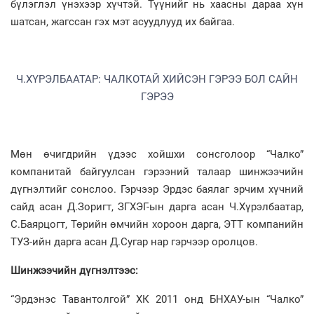
бүлэглэл үнэхээр хүчтэй. Түүнийг нь хаасны дараа хүн
шатсан, жагссан гэх мэт асуудлууд их байгаа.
Ч.ХҮРЭЛБААТАР: ЧАЛКОТАЙ ХИЙСЭН ГЭРЭЭ БОЛ САЙН
ГЭРЭЭ
Мөн өчигдрийн үдээс хойшхи сонсголоор “Чалко”
компанитай байгуулсан гэрээний талаар шинжээчийн
дүгнэлтийг сонслоо. Гэрчээр Эрдэс баялаг эрчим хүчний
сайд асан Д.Зоригт, ЗГХЭГ-ын дарга асан Ч.Хүрэлбаатар,
С.Баярцогт, Төрийн өмчийн хороон дарга, ЭТТ компанийн
ТУЗ-ийн дарга асан Д.Сугар нар гэрчээр оролцов.
Шинжээчийн дүгнэлтээс:
“Эрдэнэс Тавантолгой” ХК 2011 онд БНХАУ-ын “Чалко”