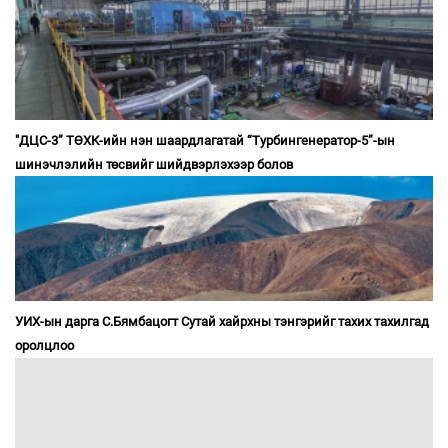
"ДЦС-3” ТӨХК-ийн нэн шаардлагатай “Турбингенератор-5”-ын
шинэчлэлийн төсвийг шийдвэрлэхээр болов
УИХ-ын дарга С.Бямбацогт Сутай хайрхны тэнгэрийг тахих тахилгад
оролцлоо