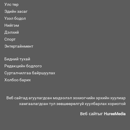
Улс төр
Бага орлоготой иргэдийн орлогод
Эдийн засаг
татвар ногдуулахгүй байх эрх зүйн
Үзэл бодол
орчныг бүрдүүллээ
Нийгэм
Дэлхий
Спорт
Энтертайнмент
Хөшөө бүтсэн түүхийг өгүүлэх 7
баримт
Бидний тухай
Редакцийн бодлого
Сурталчилгаа байршуулах
Холбоо барих
Хөвсгөл нуурын лусыг тахих төрийн
тахилгын ёслол боллоо
Веб сайтад агуулагдсан мэдээлэл зохиогчийн эрхийн хуулиар
хамгаалагдсан тул зөвшөөрөлгүй хуулбарлах хориотой
Веб сайтыг
HureeMedia
“Хар жагсаалт”-ын асуудлыг цэгцлэх
чиглэлээр Монголбанкны удирдлагад
30 хоногийн хугацаатай үүрэг өглөө