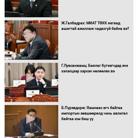
Ж.Галбадрах: МИАТ ТӨХК яагаад
ашигтай ажиллаж чадахгүй байна вэ?
Нөөцийн махны худалдаа,
борлуулалтыг нээлттэй ил тод
болгоно
Г.Лувсанжамц: Баялаг бүтээгчдэд энэ
Монгол Улс “COP17”-д “Тал хээрийн
хэлэлцээр хэрхэн нөлөөлөх вэ
төлөвлөгөө”-гөө танилцуулна
16 төрлийн эмийг нэг эх үүсвэрээс
худалдан авах журмыг баталлаа
Б.Пүрэвдорж: Яамнаас өгч байгаа
импортын зөвшөөрөлд чинь авлигал
байгаа юм биш үү