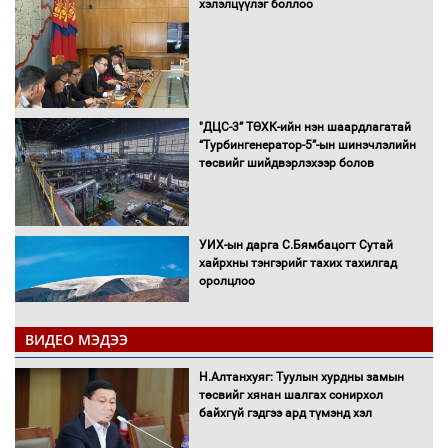
хэлэлцүүлэг боллоо
"ДЦС-3” ТӨХК-ийн нэн шаардлагатай
“Турбингенератор-5”-ын шинэчлэлийн
төсвийг шийдвэрлэхээр болов
УИХ-ын дарга С.Бямбацогт Сутай
хайрхны тэнгэрийг тахих тахилгад
оролцлоо
ВИДЕО МЭДЭЭ
С.Амарсайхан: Иргэдийг хохироосон
Н.Алтанхуяг: Туулын хурдны замын
ААН-ийн нуугтмал хөрөнгийг
төсвийг хянан шалгах сонирхол
битүүмжлэнэ
байхгүй гэдгээ ард түмэнд хэл