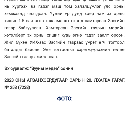
нь хүртээх вэ гэдэг маш том хэлэлцүүлэг улс орны
хэмжээнд явагдсан. Үүний үр дүнд хоёр нам эх орны
хишиг 1.5 сая өгнө гэж амлалт өгөөд хамтарсан Засгийн
газар байгуулсан. Хамтарсан Засгийн газрын мөрийн
хөтөлбөрт эх орны хишиг хувь өгнө гэдэг заалт орсон.
Жил бүхэн УИХ-аас Засгийн газраас үүрэг өгч, тогтоол
баталдаг байсан. Энэ тогтоолыг хэрэгжүүлэхийн төлөө
Засгийн газар ажилласан.
Эх сурвалж: “Зууны мэдээ” сонин
2023 ОНЫ АРВАНХОЁРДУГААР САРЫН 20. ЛХАГВА ГАРАГ.
№ 253 (7238)
ФОТО: