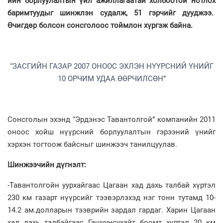
ийн борлуулалтын үйл ажиллагаатай холбоотой нотлох
баримтуудыг шинжлэн судалж, 51 гэрчийг дууджээ.
Өчигдөр болсон сонсголоос тоймлон хүргэж байна.
“ЗАСГИЙН ГАЗАР 2007 ОНООС ЭХЛЭН НҮҮРСНИЙ ҮНИЙГ
10 ОРЧИМ УДАА ӨӨРЧИЛСӨН”
Сонсголын эхэнд “Эрдэнэс Тавантолгой” компанийн 2011
оноос хойш нүүрсний борлуулалтын гэрээний үнийг
хэрхэн тогтоож байсныг шинжээч танилцуулав.
Шинжээчийн дүгнэлт:
-Тавантолгойн уурхайгаас Цагаан хад дахь талбай хүртэл
230 км газарт нүүрсийг тээвэрлэхэд нэг тонн тутамд 10-
14.2 ам.долларын тээврийн зардал гардаг. Харин Цагаан
хад дахь талбайгаас Гашуунсухайт боомт хүртэл 20 км