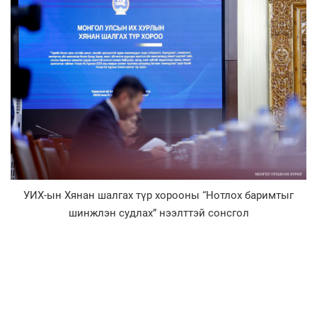
УИХ-ын Хянан шалгах түр хорооны “Нотлох баримтыг
шинжлэн судлах” нээлттэй сонсгол