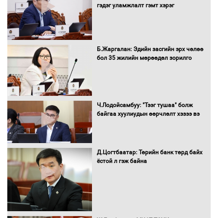
гэдэг уламжлалт гэмт хэрэг
Нөөцийн махны худалдаа,
Б.Жаргалан: Эдийн засгийн эрх чөлөө
борлуулалтыг нээлттэй ил тод
бол 35 жилийн мөрөөдөл зорилго
болгоно
Монгол Улс “COP17”-д “Тал хээрийн
Ч.Лодойсамбуу: "Тээг тушаа" болж
төлөвлөгөө”-гөө танилцуулна
байгаа хуулиудын өөрчлөлт хэзээ вэ
Д.Цогтбаатар: Төрийн банк төрд байх
ёстой л гэж байна
16 төрлийн эмийг нэг эх үүсвэрээс
худалдан авах журмыг баталлаа