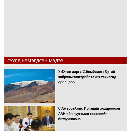
СҮҮЛД НЭМЭГДСЭН МЭДЭЭ
УИХ-ын дарга С.Бямбацогт Сутай
хайрхны тэнгэрийг тахих тахилгад
оролцлоо
С.Амарсайхан: Иргэдийг хохироосон
ААН-ийн нуугтмал хөрөнгийг
битүүмжлэнэ