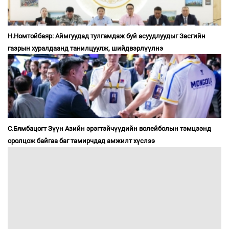
Н.Номтойбаяр: Аймгуудад тулгамдаж буй асуудлуудыг Засгийн
газрын хуралдаанд танилцуулж, шийдвэрлүүлнэ
С.Бямбацогт Зүүн Азийн эрэгтэйчүүдийн волейболын тэмцээнд
оролцож байгаа баг тамирчдад амжилт хүслээ