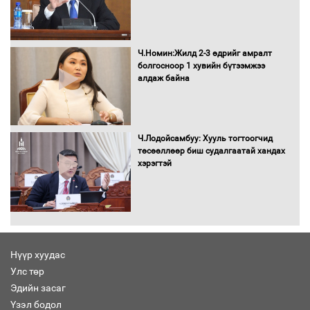
Бага орлоготой иргэдийн орлогод
татвар ногдуулахгүй байх эрх зүйн
орчныг бүрдүүллээ
Ч.Номин:Жилд 2-3 өдрийг амралт
болгосноор 1 хувийн бүтээмжээ
алдаж байна
Хөшөө бүтсэн түүхийг өгүүлэх 7
баримт
Ч.Лодойсамбуу: Хууль тогтоогчид
төсөөллөөр биш судалгаатай хандах
хэрэгтэй
Хөвсгөл нуурын лусыг тахих төрийн
тахилгын ёслол боллоо
Нүүр хуудас
Улс төр
“Хар жагсаалт”-ын асуудлыг цэгцлэх
Эдийн засаг
чиглэлээр Монголбанкны удирдлагад
30 хоногийн хугацаатай үүрэг өглөө
Үзэл бодол