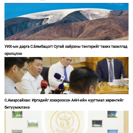
УИХ-ын дарга С.Бямбацогт Сутай хайрхны тэнгэрийг тахих тахилгад
оролцлоо
С.Амарсайхан: Иргэдийг хохироосон ААН-ийн нуугтмал хөрөнгийг
битүүмжлэнэ