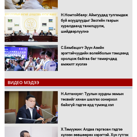
Н.Номтойбаяр: Аймгуудад тулгамдаж
буй асуудлуудыг Засгийн газрын
хуралдаанд танилцуулж,
шийдвэрлүүлнэ
С.Бямбацогт Зүүн Азийн
эрэгтэйчүүдийн волейболын тэмцээнд
оролцож байгаа баг тамирчдад
амжилт хүслээ
ВИДЕО МЭДЭЭ
Автобензин, дизель түлшний онцгой
Н.Алтанхуяг: Туулын хурдны замын
албан татварыг тэглэлээ
төсвийг хянан шалгах сонирхол
байхгүй гэдгээ ард түмэнд хэл
Х.Тэмүүжин: Алдаа гаргасан гэдгээ
Санхүүгийн хэмнэлтийн горимд эрүүл
хүлээн зөвшөөрөх хэрэгтэй. Хүн гүтгэх
мэндийн салбар хамаарахгүй