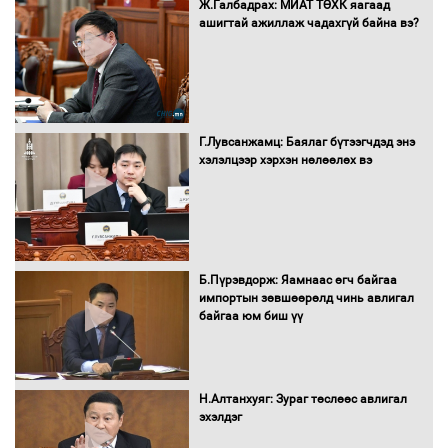
Бүх шатанд хэмнэлтийн горимд
Ж.Галбадрах: МИАТ ТӨХК яагаад
шилжиж, найр наадам, зөвлөгөөн,
ашигтай ажиллаж чадахгүй байна вэ?
гадаад томилолтыг хориглолоо
Сайд нар төсвөө хэрхэн зарцуулах вэ?
Г.Лувсанжамц: Баялаг бүтээгчдэд энэ
хэлэлцээр хэрхэн нөлөөлөх вэ
Засгийн газрын ээлжит хуралдаан
болж байна
Б.Пүрэвдорж: Яамнаас өгч байгаа
импортын зөвшөөрөлд чинь авлигал
байгаа юм биш үү
Автомашинд улсын дугаарын тэгш,
сондгойгоор шатахуун олгоно
Н.Алтанхуяг: Зураг төслөөс авлигал
эхэлдэг