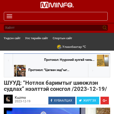
Toggle
navigation
Үндсэн сайт
Улс төрийн сайт
Спортын сайт
o
Улаанбаатар
C
Протокол: Нүүрсний хулгай чинь...
Протокол: “Цагаан хад”-ыг...
ШУУД: “Нотлох баримтыг шинжлэн
судлах” нээлттэй сонсгол /2023-12-19/
Kuzmo
ХУВААЛЦАХ
ЖИРГЭХ
2023-12-19