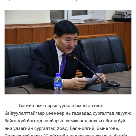
Багийн эмч нарыг үүнээс өмнө зохион
байгуулалттайгаар бөөнөөр нь гадаадад сургалтад явуулж
байгаагүй бөгөөд салбарын хэмжээнд анхных болж буй
энэ удаагийн сургалтад Ховд, Баян-Өлгий, Өмнөговь,
Өвөрхангай зэрэг 12 аймгийн алслагдсан сумдын багийн