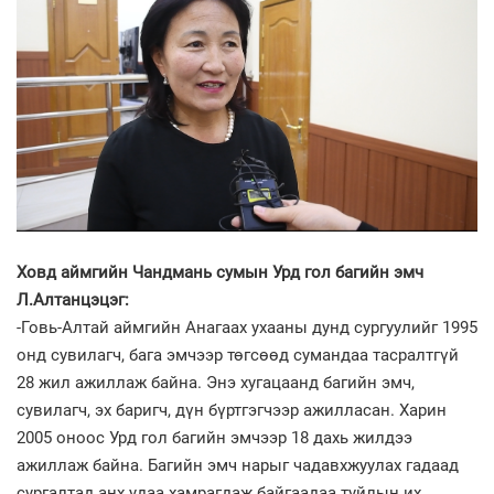
Ховд аймгийн Чандмань сумын Урд гол багийн эмч
Л.Алтанцэцэг:
-Говь-Алтай аймгийн Анагаах ухааны дунд сургуулийг 1995
онд сувилагч, бага эмчээр төгсөөд сумандаа тасралтгүй
28 жил ажиллаж байна. Энэ хугацаанд багийн эмч,
сувилагч, эх баригч, дүн бүртгэгчээр ажилласан. Харин
2005 оноос Урд гол багийн эмчээр 18 дахь жилдээ
ажиллаж байна. Багийн эмч нарыг чадавхжуулах гадаад
сургалтад анх удаа хамрагдаж байгаадаа туйлын их