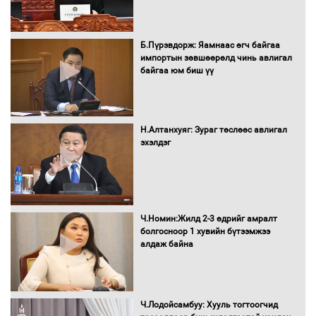
Автомашинд улсын дугаарын тэгш,
сондгойгоор шатахуун олгоно
Б.Пүрэвдорж: Яамнаас өгч байгаа
импортын зөвшөөрөлд чинь авлигал
байгаа юм биш үү
Бага орлоготой иргэдийн орлогод
татвар ногдуулахгүй байх эрх зүйн
орчныг бүрдүүллээ
Н.Алтанхуяг: Зураг төслөөс авлигал
эхэлдэг
Хөшөө бүтсэн түүхийг өгүүлэх 7
баримт
Ч.Номин:Жилд 2-3 өдрийг амралт
болгосноор 1 хувийн бүтээмжээ
алдаж байна
Хөвсгөл нуурын лусыг тахих төрийн
тахилгын ёслол боллоо
Ч.Лодойсамбуу: Хууль тогтоогчид