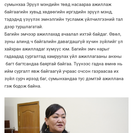
сумынхаа Эрүүл мэндийн төвд насаараа ажиллаж
байгаагийн хувьд хөдөөгийн иргэдийн эрүүл мэнд,
тэдэднд үзүүлэх эмнэлгийн тусламж үйлчилгээний тал
дээр туршлагатай.
Багийн эмчээр ажиллахад ачаалал ихтэй байдаг. Өвөл,
зуны алинд ч байгалийн давагдашгүй хүчин зүйлийг үл
хайхран ажилладаг хүмүүс юм. Багийн эмч нарыг
гадаадад сургалтад хамруулах үйл ажиллагааны анхны
багт багтсандаа баяртай байгаа. Түүнээс гадна өмнө нь
ийм сургалт явж байгаагүй учраас очсон газраасаа их
зүйл сурч ирээд баг, сумынхандаа тус дэмтэй ажиллана
гэж бодож байна.