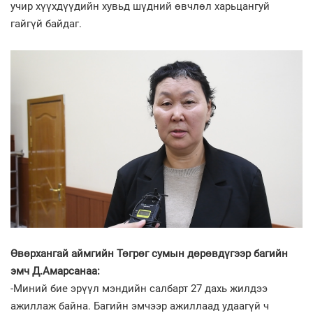
учир хүүхдүүдийн хувьд шүдний өвчлөл харьцангуй
гайгүй байдаг.
Өвөрхангай аймгийн Төгрөг сумын дөрөвдүгээр багийн
эмч Д.Амарсанаа:
-Миний бие эрүүл мэндийн салбарт 27 дахь жилдээ
ажиллаж байна. Багийн эмчээр ажиллаад удаагүй ч