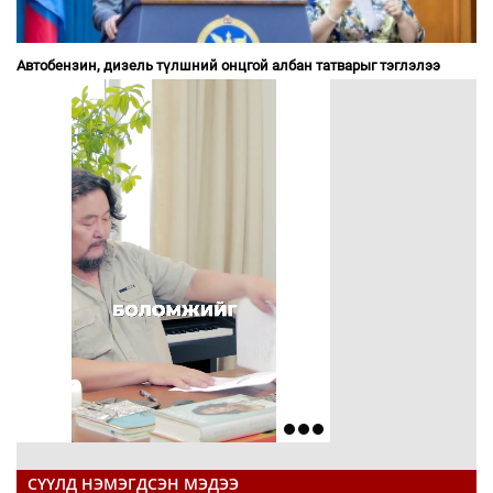
Автобензин, дизель түлшний онцгой албан татварыг тэглэлээ
СҮҮЛД НЭМЭГДСЭН МЭДЭЭ