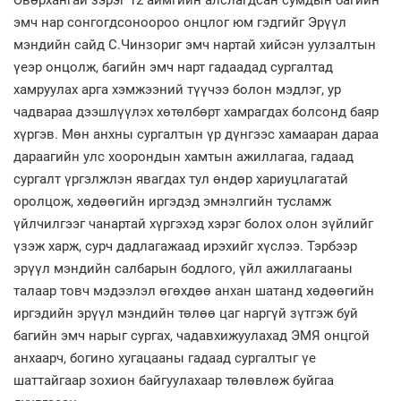
эмч нар сонгогдсоноороо онцлог юм гэдгийг Эрүүл
мэндийн сайд С.Чинзориг эмч нартай хийсэн уулзалтын
үеэр онцолж, багийн эмч нарт гадаадад сургалтад
хамруулах арга хэмжээний түүчээ болон мэдлэг, ур
чадвараа дээшлүүлэх хөтөлбөрт хамрагдах болсонд баяр
хүргэв. Мөн анхны сургалтын үр дүнгээс хамааран дараа
дараагийн улс хоорондын хамтын ажиллагаа, гадаад
сургалт үргэлжлэн явагдах тул өндөр хариуцлагатай
оролцож, хөдөөгийн иргэдэд эмнэлгийн тусламж
үйлчилгээг чанартай хүргэхэд хэрэг болох олон зүйлийг
үзэж харж, сурч дадлагажаад ирэхийг хүслээ. Тэрбээр
эрүүл мэндийн салбарын бодлого, үйл ажиллагааны
талаар товч мэдээлэл өгөхдөө анхан шатанд хөдөөгийн
иргэдийн эрүүл мэндийн төлөө цаг наргүй зүтгэж буй
багийн эмч нарыг сургах, чадавхижуулахад ЭМЯ онцгой
анхаарч, богино хугацааны гадаад сургалтыг үе
шаттайгаар зохион байгуулахаар төлөвлөж буйгаа