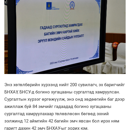
Энэ хөтөлбөрийн хүрээнд нийт 200 сувилагч, эх баригчийг
БНХАУ, БНСУ-д богино хугацааны сургалтад хамруулсан.
Сургалтын хүрээг өргөжүүлж, энэ онд хөдөөгийн баг дээр
ажиллаж буй 84 эмчийг гадаадад богино хугацааны
сургалтад хамруулахаар төлөвлөсөн бөгөөд эхний
ээлжинд 12 аймгийн 42 багийн эмч явсан бол ирэх ням
гаригт дахин 42 эмч БНХАУ-ыг зорих юм.