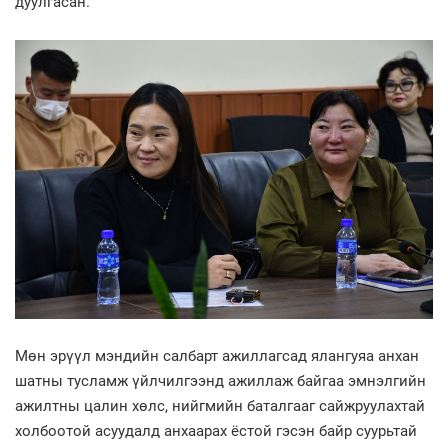
дуулгасан.
Мөн эрүүл мэндийн салбарт ажиллагсад ялангуяа анхан
шатны тусламж үйлчилгээнд ажиллаж байгаа эмнэлгийн
ажилтны цалин хөлс, нийгмийн баталгааг сайжруулахтай
холбоотой асуудалд анхаарах ёстой гэсэн байр суурьтай