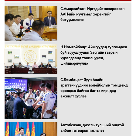
С.Амарсайхан: Иргэдийг хохироосон
ААН-ийн нуугтмал хөрөнгийг
битүүмжлэнэ
Н.Номтойбаяр: Аймгуудад тулгамдаж
буй асуудлуудыг Засгийн газрын
хуралдаанд танилцуулж,
шийдвэрлүүлнэ
С.Бямбацогт Зүүн Азийн
эрэгтэйчүүдийн волейболын тэмцээнд
оролцож байгаа баг тамирчдад
амжилт хүслээ
Автобензин, дизель түлшний онцгой
албан татварыг тэглэлээ