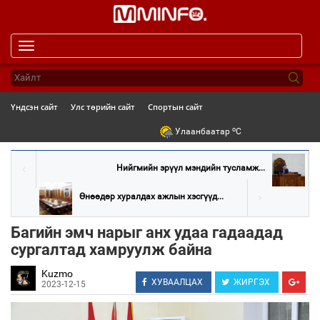
Toggle
navigation
Үндсэн сайт
Улс төрийн сайт
Спортын сайт
o
Улаанбаатар
C
Нийгмийн эрүүл мэндийн тусламж...
Өнөөдөр хуралдах ажлын хэсгүүд...
Багийн эмч нарыг анх удаа гадаадад
сургалтад хамруулж байна
Kuzmo
ХУВААЛЦАХ
ЖИРГЭХ
2023-12-15