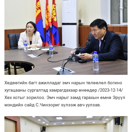
Хөдөөгийн багт ажилладаг эмч нарын төлөөлөл богино
хугацааны сургалтад хамрагдахаар өнөөдөр /2023-12-14/
Хөх хотыг зорилоо. Эмч нарыг замд гарахын өмнө Эрүүл
мэндийн сайд С.Чинзориг хүлээж авч уулзав.