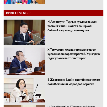
ВИДЕО МЭДЭЭ
Санхүүгийн хэмнэлтийн горимд эрүүл
Н.Алтанхуяг: Туулын хурдны замын
мэндийн салбар хамаарахгүй
төсвийг хянан шалгах сонирхол
байхгүй гэдгээ ард түмэнд хэл
Нөөцийн махны худалдаа,
Х.Тэмүүжин: Алдаа гаргасан гэдгээ
борлуулалтыг нээлттэй ил тод
хүлээн зөвшөөрөх хэрэгтэй. Хүн гүтгэх
болгоно
гэдэг уламжлалт гэмт хэрэг
Монгол Улс “COP17”-д “Тал хээрийн
Б.Жаргалан: Эдийн засгийн эрх чөлөө
төлөвлөгөө”-гөө танилцуулна
бол 35 жилийн мөрөөдөл зорилго
16 төрлийн эмийг нэг эх үүсвэрээс