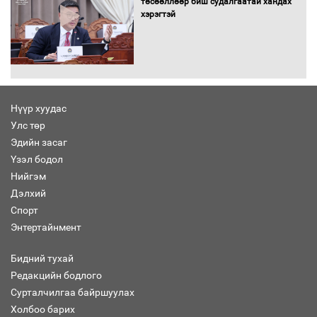
төсөөллөөр биш судалгаатай хандах
хэрэгтэй
“Хар жагсаалт”-ын асуудлыг цэгцлэх
чиглэлээр Монголбанкны удирдлагад
30 хоногийн хугацаатай үүрэг өглөө
Нүүр хуудас
Улс төр
Ерөнхий сайд Н.Учрал олимпиадын
Эдийн засаг
хүрээнд гарсан зардлыг шийдвэрлэж
өгөхөөр болов
Үзэл бодол
Нийгэм
Дэлхий
Энэ намар 1-6 дугаар ангийн
Спорт
хүүхдүүдэд сургуулийн автобус
Энтертайнмент
үйлчилнэ
Бидний тухай
Редакцийн бодлого
Аймгуудад баригдаж буй ДЦС-ын
Сурталчилгаа байршуулах
төслийг үргэлжүүлэх чиглэл өглөө
Холбоо барих