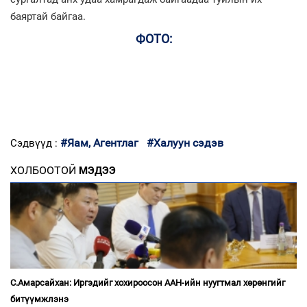
баяртай байгаа.
ФОТО:
#Яам, Агентлаг
#Халуун сэдэв
Сэдвүүд :
ХОЛБООТОЙ
МЭДЭЭ
С.Амарсайхан: Иргэдийг хохироосон ААН-ийн нуугтмал хөрөнгийг
битүүмжлэнэ