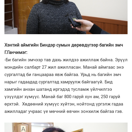
Хэнтий аймгийн Биндэр сумын дөрөвдүгээр багийн эмч
Г.Ганчимэг:
-Би багийн эмчээр тав дахь жилдээ ажиллаж байна. Эрүүл
мэндийн салбарт 27 жил ажилласан. Манай аймгаас энэ
сургалтад би ганцаараа явж байгаа. Урьд нь багийн эмч
нарыг гадаадад сургалтад хамруулж байгаагүй. Бид
хамгийн анхан шатанд иргэдэд тусламж үйлчилгээ
үзүүлдэг хүмүүс. Манай баг 800 гаруй хүн ам, 250 гаруй
өрхтэй. Хөдөөний хүмүүс хүйтэн, нойтонд үргэлж гадаа
ажилладаг учраас үе мөчний өвчин зонхилж байгаа гэв.