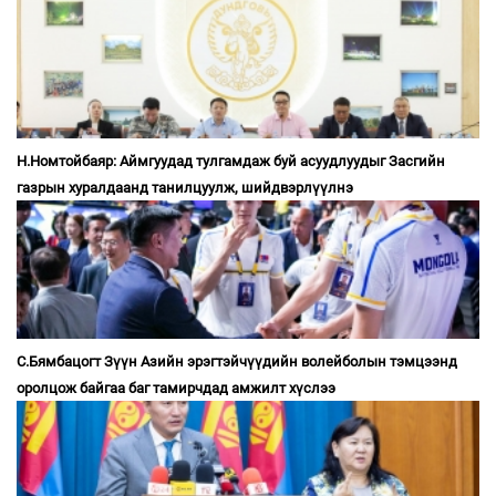
Н.Номтойбаяр: Аймгуудад тулгамдаж буй асуудлуудыг Засгийн
газрын хуралдаанд танилцуулж, шийдвэрлүүлнэ
С.Бямбацогт Зүүн Азийн эрэгтэйчүүдийн волейболын тэмцээнд
оролцож байгаа баг тамирчдад амжилт хүслээ