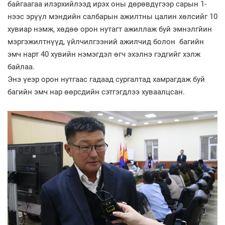
байгаагаа илэрхийлээд ирэх оны дөрөвдүгээр сарын 1-
нээс эрүүл мэндийн салбарын ажилтны цалин хөлсийг 10
хувиар нэмж, хөдөө орон нутагт ажиллаж буй эмнэлгйин
мэргэжилтнүүд, үйлчилгээний ажилчид болон багийн
эмч нарт 40 хувийн нэмэгдэл өгч эхэлнэ гэдгийг хэлж
байлаа.
Энэ үеэр орон нутгаас гадаад сургалтад хамрагдаж буй
багийн эмч нар өөрсдийн сэтгэгдлээ хуваалцсан.