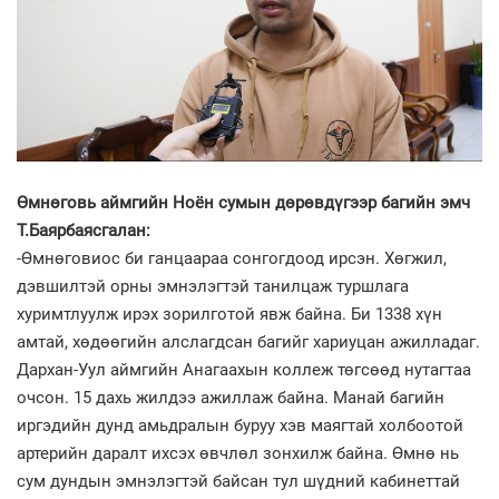
Өмнөговь аймгийн Ноён сумын дөрөвдүгээр багийн эмч
Т.Баярбаясгалан:
-Өмнөговиос би ганцаараа сонгогдоод ирсэн. Хөгжил,
дэвшилтэй орны эмнэлэгтэй танилцаж туршлага
хуримтлуулж ирэх зорилготой явж байна. Би 1338 хүн
амтай, хөдөөгийн алслагдсан багийг хариуцан ажилладаг.
Дархан-Уул аймгийн Анагаахын коллеж төгсөөд нутагтаа
очсон. 15 дахь жилдээ ажиллаж байна. Манай багийн
иргэдийн дунд амьдралын буруу хэв маягтай холбоотой
артерийн даралт ихсэх өвчлөл зонхилж байна. Өмнө нь
сум дундын эмнэлэгтэй байсан тул шүдний кабинеттай