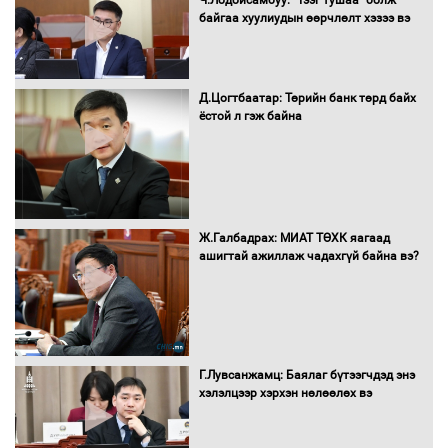
Ч.Лодойсамбуу: "Тээг тушаа" болж
худалдан авах журмыг баталлаа
байгаа хуулиудын өөрчлөлт хэзээ вэ
Д.Цогтбаатар: Төрийн банк төрд байх
Бүх шатанд хэмнэлтийн горимд
ёстой л гэж байна
шилжиж, найр наадам, зөвлөгөөн,
гадаад томилолтыг хориглолоо
Сайд нар төсвөө хэрхэн зарцуулах вэ?
Ж.Галбадрах: МИАТ ТӨХК яагаад
ашигтай ажиллаж чадахгүй байна вэ?
Засгийн газрын ээлжит хуралдаан
болж байна
Г.Лувсанжамц: Баялаг бүтээгчдэд энэ
хэлэлцээр хэрхэн нөлөөлөх вэ