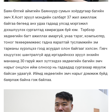
Баян-Өлгий аймгийн Баяннуур сумын хоёрдугаар багийн
эмч Х.Асет эрүүл мэндийн салбарт 37 жил ажиллаж
байгаа бөгөөд анх удаа гадаад улсад мэргэжил
дээшлүүлэх сургалтад хамрагдаж буй юм. Тэрбээр
хөдөөгийн багт ажиллах амаргүй, унаа тэрэг, компьютер,
тоног төхөөрөмжөөс гадна яаралтай тусламжийн эм
тарианы хүрэлцээ гээд асуудал олон байгааг хэлсэн. Гэвч
хэцүүгээс шантралгүй ард иргэдийнхээ эрүүл энхийн
манаанд 30 гаруй жил зүтгэхдээ хөдөөгийн багийн эмч
нарыг онцлон ийм олноор нь гадаадад сургахаар явуулж
байсан удаагүй. Иймд хөдөөгийн эмч нарыг дэмжиж буйд
баярлаж байна гэж байлаа.