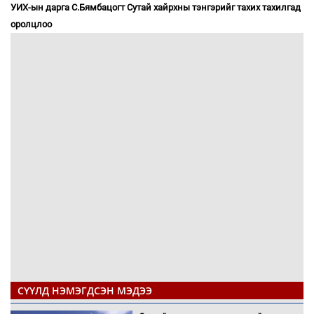
УИХ-ын дарга С.Бямбацогт Сутай хайрхны тэнгэрийг тахих тахилгад
оролцлоо
СҮҮЛД НЭМЭГДСЭН МЭДЭЭ