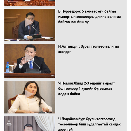
16 төрлийн эмийг нэг эх үүсвэрээс
худалдан авах журмыг баталлаа
Б.Пүрэвдорж: Яамнаас өгч байгаа
импортын зөвшөөрөлд чинь авлигал
байгаа юм биш үү
Бүх шатанд хэмнэлтийн горимд
шилжиж, найр наадам, зөвлөгөөн,
Н.Алтанхуяг: Зураг төслөөс авлигал
гадаад томилолтыг хориглолоо
эхэлдэг
Сайд нар төсвөө хэрхэн зарцуулах вэ?
Ч.Номин:Жилд 2-3 өдрийг амралт
болгосноор 1 хувийн бүтээмжээ
алдаж байна
Засгийн газрын ээлжит хуралдаан
болж байна
Ч.Лодойсамбуу: Хууль тогтоогчид
төсөөллөөр биш судалгаатай хандах
хэрэгтэй