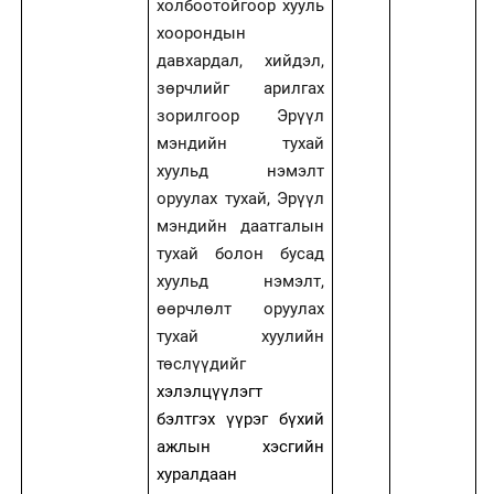
холбоотойгоор хууль
хоорондын
давхардал, хийдэл,
зөрчлийг арилгах
зорилгоор Эрүүл
мэндийн тухай
хуульд нэмэлт
оруулах тухай, Эрүүл
мэндийн даатгалын
тухай болон бусад
хуульд нэмэлт,
өөрчлөлт оруулах
тухай хуулийн
төслүүдийг
хэлэлцүүлэгт
бэлтгэх үүрэг бүхий
ажлын хэсгийн
хуралдаан