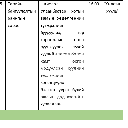
5
Төрийн
Нийслэл
16.00
“Үндсэн
байгуулалтын
Улаанбаатар хотын
хууль”
байнгын
замын хөдөлгөөний
хороо
түгжрэлийг
бууруулах, гэр
хорооллыг орон
сууцжуулах тухай
хуулийн
төсөл болон
хамт өргөн
мэдүүлсэн хуулийн
төслүүдийг
хэлэлцүүлэгт
бэлтгэх үүрэг бүхий
ажлын дэд хэсгий
н
хуралдаан