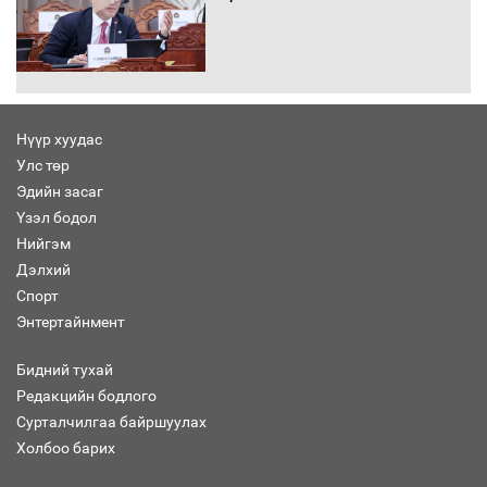
Автомашинд улсын дугаарын тэгш,
сондгойгоор шатахуун олгоно
Нүүр хуудас
Улс төр
Бага орлоготой иргэдийн орлогод
Эдийн засаг
татвар ногдуулахгүй байх эрх зүйн
Үзэл бодол
орчныг бүрдүүллээ
Нийгэм
Дэлхий
Спорт
Энтертайнмент
Хөшөө бүтсэн түүхийг өгүүлэх 7
баримт
Бидний тухай
Редакцийн бодлого
Сурталчилгаа байршуулах
Холбоо барих
Хөвсгөл нуурын лусыг тахих төрийн
тахилгын ёслол боллоо