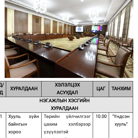
Д/
ХЭЛЭЛЦЭХ
ХУРАЛДААН
ЦАГ
ТАНХИМ
Д
АСУУДАЛ
НЭГ.АЖЛЫН ХЭСГИЙН
ХУРАЛДААН
1
Хууль зүйн
Төрийн үйлчилгээг
10.00
“Үндсэн
байнгын
цахим хэлбэрээр
хууль”
хороо
үзүүлэхтэй