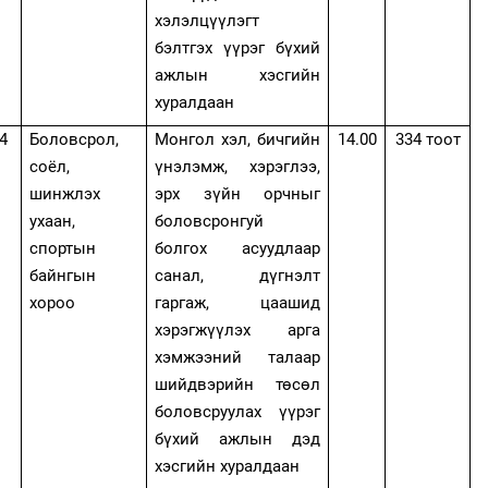
хэлэлцүүлэгт
бэлтгэх үүрэг бүхий
ажлын хэсгийн
хуралдаан
4
Боловсрол,
Монгол хэл, бичгийн
14.00
334 тоот
соёл,
үнэлэмж, хэрэглээ,
шинжлэх
эрх зүйн орчныг
ухаан,
боловсронгуй
спортын
болгох асуудлаар
байнгын
санал, дүгнэлт
хороо
гаргаж, цаашид
хэрэгжүүлэх арга
хэмжээний талаар
шийдвэрийн төсөл
боловсруулах үүрэг
бүхий ажлын дэд
хэсгийн хуралдаан