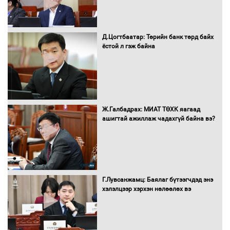
албан татварыг тэглэлээ
Д.Цогтбаатар: Төрийн банк төрд байх
ёстой л гэж байна
Санхүүгийн хэмнэлтийн горимд эрүүл
мэндийн салбар хамаарахгүй
Ж.Галбадрах: МИАТ ТӨХК яагаад
ашигтай ажиллаж чадахгүй байна вэ?
Нөөцийн махны худалдаа,
борлуулалтыг нээлттэй ил тод
болгоно
Г.Лувсанжамц: Баялаг бүтээгчдэд энэ
Монгол Улс “COP17”-д “Тал хээрийн
хэлэлцээр хэрхэн нөлөөлөх вэ
төлөвлөгөө”-гөө танилцуулна