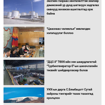
Засгийн газраас хөнгөлөлттэй зээлээр
дэмжсэний үр дүнд шатахуун хадгалах
савнууд эхнээсээ ашиглалтад орж
байна
“Цааснаас чөлөөлье” зөвлөлдөх
хэлэлцүүлэг боллоо
"ДЦС-3” ТӨХК-ийн нэн шаардлагатай
“Турбингенератор-5”-ын шинэчлэлийн
төсвийг шийдвэрлэхээр болов
УИХ-ын дарга С.Бямбацогт Сутай
хайрхны тэнгэрийг тахих тахилгад
оролцлоо