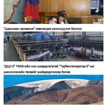
“Цааснаас чөлөөлье” зөвлөлдөх хэлэлцүүлэг боллоо
"ДЦС-3” ТӨХК-ийн нэн шаардлагатай “Турбингенератор-5”-ын
шинэчлэлийн төсвийг шийдвэрлэхээр болов