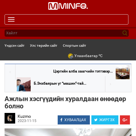
Toggle
navigation
Үндсэн сайт
Улс төрийн сайт
Спортын сайт
o
Улаанбаатар
C
Цэргийн алба хаагчийн тэтгэвэр...
Б.Энхбаярын үг “машин”-тай...
Ажлын хэсгүүдийн хуралдаан өнөөдөр
болно
Kuzmo
ХУВААЛЦАХ
ЖИРГЭХ
2023-11-15