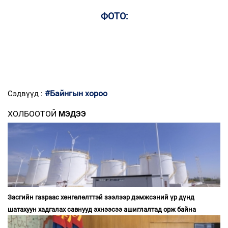
ФОТО:
#Байнгын хороо
Сэдвүүд :
ХОЛБООТОЙ
МЭДЭЭ
Засгийн газраас хөнгөлөлттэй зээлээр дэмжсэний үр дүнд
шатахуун хадгалах савнууд эхнээсээ ашиглалтад орж байна