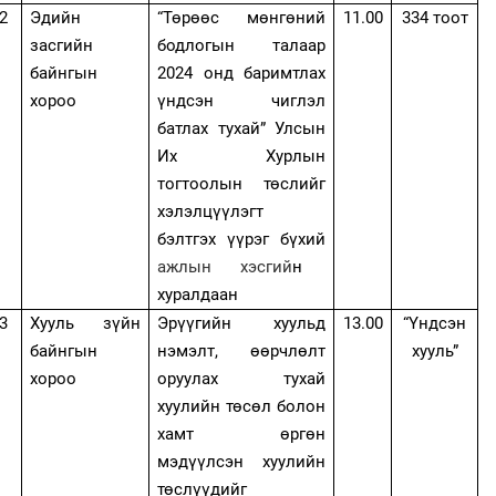
2
Эдийн
“Төрөөс мөнгөний
11.00
334 тоот
засгийн
бодлогын талаар
байнгын
2024 онд баримтлах
хороо
үндсэн чиглэл
батлах тухай” Улсын
Их Хурлын
тогтоолын төслийг
хэлэлцүүлэгт
бэлтгэх үүрэг бүхий
ажлын хэсгий
н
хуралдаан
3
Хууль зүйн
Эрүүгийн хуульд
13.00
“Үндсэн
байнгын
нэмэлт, өөрчлөлт
хууль”
хороо
оруулах тухай
хуулийн төсөл болон
хамт өргөн
мэдүүлсэн хуулийн
төслүүдийг