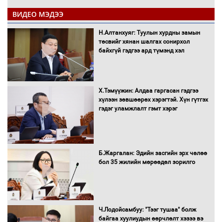
ВИДЕО МЭДЭЭ
С.Амарсайхан: Иргэдийг хохироосон
Н.Алтанхуяг: Туулын хурдны замын
ААН-ийн нуугтмал хөрөнгийг
төсвийг хянан шалгах сонирхол
битүүмжлэнэ
байхгүй гэдгээ ард түмэнд хэл
Х.Тэмүүжин: Алдаа гаргасан гэдгээ
Н.Номтойбаяр: Аймгуудад тулгамдаж
хүлээн зөвшөөрөх хэрэгтэй. Хүн гүтгэх
буй асуудлуудыг Засгийн газрын
гэдэг уламжлалт гэмт хэрэг
хуралдаанд танилцуулж,
шийдвэрлүүлнэ
С.Бямбацогт Зүүн Азийн
Б.Жаргалан: Эдийн засгийн эрх чөлөө
эрэгтэйчүүдийн волейболын тэмцээнд
бол 35 жилийн мөрөөдөл зорилго
оролцож байгаа баг тамирчдад
амжилт хүслээ
Ч.Лодойсамбуу: "Тээг тушаа" болж
байгаа хуулиудын өөрчлөлт хэзээ вэ
Автобензин, дизель түлшний онцгой