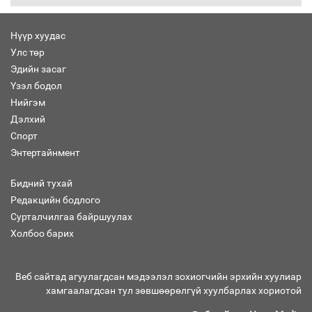
Нүүр хуудас
Улс төр
Бага орлоготой иргэдийн орлогод
Эдийн засаг
татвар ногдуулахгүй байх эрх зүйн
Үзэл бодол
орчныг бүрдүүллээ
Нийгэм
Дэлхий
Спорт
Энтертайнмент
Хөшөө бүтсэн түүхийг өгүүлэх 7
баримт
Бидний тухай
Редакцийн бодлого
Сурталчилгаа байршуулах
Холбоо барих
Хөвсгөл нуурын лусыг тахих төрийн
тахилгын ёслол боллоо
Веб сайтад агуулагдсан мэдээлэл зохиогчийн эрхийн хуулиар
хамгаалагдсан тул зөвшөөрөлгүй хуулбарлах хориотой