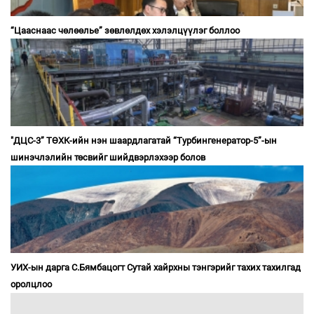
“Цааснаас чөлөөлье” зөвлөлдөх хэлэлцүүлэг боллоо
"ДЦС-3” ТӨХК-ийн нэн шаардлагатай “Турбингенератор-5”-ын
шинэчлэлийн төсвийг шийдвэрлэхээр болов
УИХ-ын дарга С.Бямбацогт Сутай хайрхны тэнгэрийг тахих тахилгад
оролцлоо