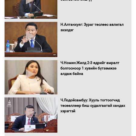
Бүх шатанд хэмнэлтийн горимд
шилжиж, найр наадам, зөвлөгөөн,
Н.Алтанхуяг: Зураг төслөөс авлигал
гадаад томилолтыг хориглолоо
эхэлдэг
Сайд нар төсвөө хэрхэн зарцуулах вэ?
Ч.Номин:Жилд 2-3 өдрийг амралт
болгосноор 1 хувийн бүтээмжээ
алдаж байна
Засгийн газрын ээлжит хуралдаан
болж байна
Ч.Лодойсамбуу: Хууль тогтоогчид
төсөөллөөр биш судалгаатай хандах
хэрэгтэй
Автомашинд улсын дугаарын тэгш,
сондгойгоор шатахуун олгоно