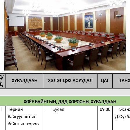
Д/
ХУРАЛДААН
ХЭЛЭЛЦЭХ АСУУДАЛ
ЦАГ
ТАН
Д
ХОЁР.БАЙНГЫН, ДЭД ХОРООНЫ ХУРАЛДААН
1
Төрийн
·
Бусад
09.00
“Жан
байгуулалтын
Д.Сүхб
байнгын хороо