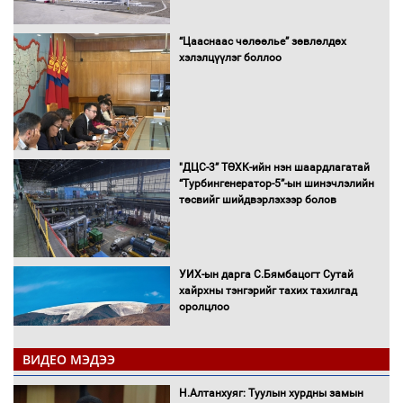
“Цааснаас чөлөөлье” зөвлөлдөх
хэлэлцүүлэг боллоо
"ДЦС-3” ТӨХК-ийн нэн шаардлагатай
“Турбингенератор-5”-ын шинэчлэлийн
төсвийг шийдвэрлэхээр болов
УИХ-ын дарга С.Бямбацогт Сутай
хайрхны тэнгэрийг тахих тахилгад
оролцлоо
ВИДЕО МЭДЭЭ
С.Амарсайхан: Иргэдийг хохироосон
Н.Алтанхуяг: Туулын хурдны замын