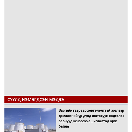
СҮҮЛД НЭМЭГДСЭН МЭДЭЭ
Засгийн газраас хөнгөлөлттэй зээлээр
дэмжсэний үр дүнд шатахуун хадгалах
савнууд эхнээсээ ашиглалтад орж
байна