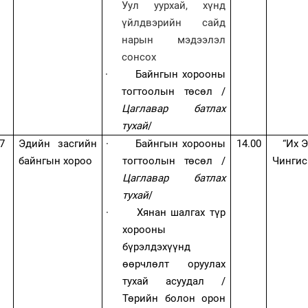
Уул уурхай, хүнд
үйлдвэрийн сайд
нарын мэдээлэл
сонсох
·
Байнгын хорооны
тогтоолын төсөл /
Цаглавар батлах
тухай
/
7
Эдийн засгийн
·
Байнгын хорооны
1
4
.00
“Их 
байнгын хороо
тогтоолын төсөл /
Чингис
Цаглавар батлах
тухай
/
·
Хянан шалгах түр
хорооны
бүрэлдэхүүнд
өөрчлөлт оруулах
тухай асуудал /
Төрийн болон орон