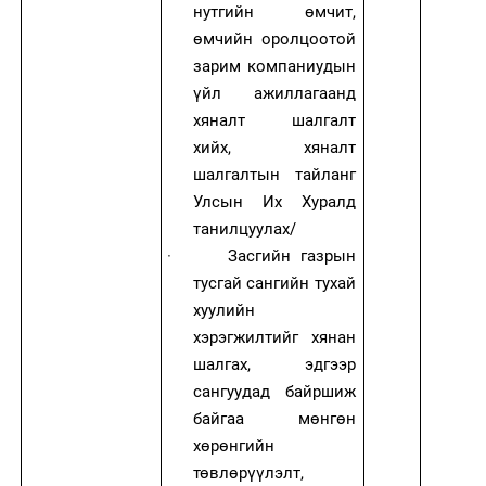
нутгийн өмчит,
өмчийн оролцоотой
зарим компаниудын
үйл ажиллагаанд
хяналт шалгалт
хийх, хяналт
шалгалтын тайланг
Улсын Их Хуралд
танилцуулах/
·
Засгийн газрын
тусгай сангийн тухай
хуулийн
хэрэгжилтийг хянан
шалгах, эдгээр
сангуудад байршиж
байгаа мөнгөн
хөрөнгийн
төвлөрүүлэлт,