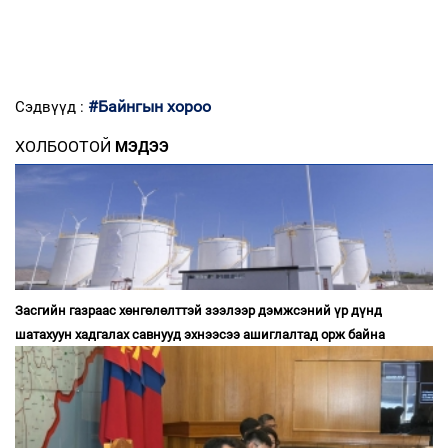
#Байнгын хороо
Сэдвүүд :
ХОЛБООТОЙ
МЭДЭЭ
Засгийн газраас хөнгөлөлттэй зээлээр дэмжсэний үр дүнд
шатахуун хадгалах савнууд эхнээсээ ашиглалтад орж байна