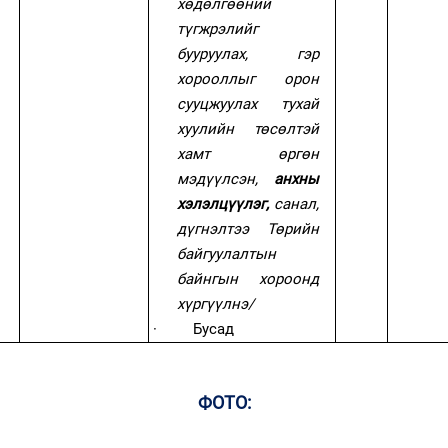
хөдөлгөөний
түгжрэлийг
бууруулах, гэр
хорооллыг орон
сууцжуулах тухай
хуулийн төсөлтэй
хамт өргөн
мэдүүлсэн,
анхны
хэлэлцүүлэг,
санал,
дүгнэлтээ Төрийн
байгуулалтын
байнгын хороонд
хүргүүлнэ/
·
Бусад
ФОТО: