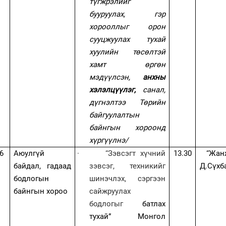
түгжрэлийг
бууруулах, гэр
хорооллыг орон
сууцжуулах тухай
хуулийн төсөлтэй
хамт өргөн
мэдүүлсэн,
анхны
хэлэлцүүлэг,
санал,
дүгнэлтээ Төрийн
байгуулалтын
байнгын хороонд
хүргүүлнэ/
6
Аюулгүй
·
“Зэвсэгт хүчний
13
.30
“Жан
байдал, гадаад
зэвсэг, техникийг
Д.Сүхб
бодлогын
шинэчлэх, сэргээн
байнгын хороо
сайжруулах
бодлогыг
батлах
тухай”
Монгол