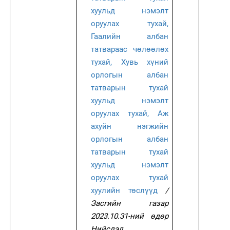
хуульд нэмэлт
оруулах тухай,
Гаалийн албан
татвараас чөлөөлөх
тухай, Хувь хүний
орлогын албан
татварын тухай
хуульд нэмэлт
оруулах тухай, Аж
ахуйн нэгжийн
орлогын албан
татварын тухай
хуульд нэмэлт
оруулах тухай
хуулийн төслүүд
/
Засгийн газар
2023.10.31-ний өдөр
Нийслэл