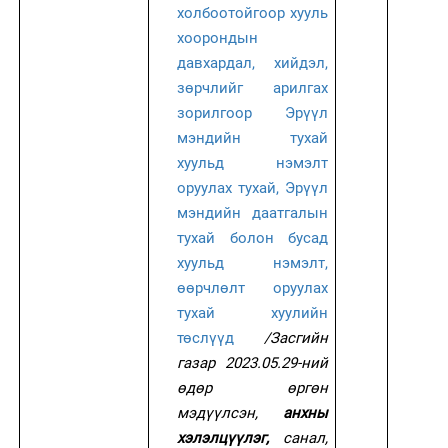
холбоотойгоор хууль
хоорондын
давхардал, хийдэл,
зөрчлийг арилгах
зорилгоор Эрүүл
мэндийн тухай
хуульд нэмэлт
оруулах тухай, Эрүүл
мэндийн даатгалын
тухай болон бусад
хуульд нэмэлт,
өөрчлөлт оруулах
тухай хуулийн
төслүүд
/Засгийн
газар 2023.05.29-ний
өдөр өргөн
мэдүүлсэн,
анхны
хэлэлцүүлэг,
санал,