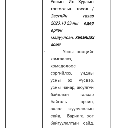
Улсын Их Хурлын
тогтоолын
төсөл
/
Засгийн газар
2023.10.23-ны өдөр
өргөн
мэдүүлсэн,
хэлэлцэх
эсэх
/
·
Усны нөөцийг
хамгаалах,
хомсдолоос
сэргийлэх, ундны
усны эх үүсвэр,
усны чанар, аюулгүй
байдлын талаар
Байгаль орчин,
аялал жуулчлалын
сайд, Барилга, хот
байгуулалтын сайд,