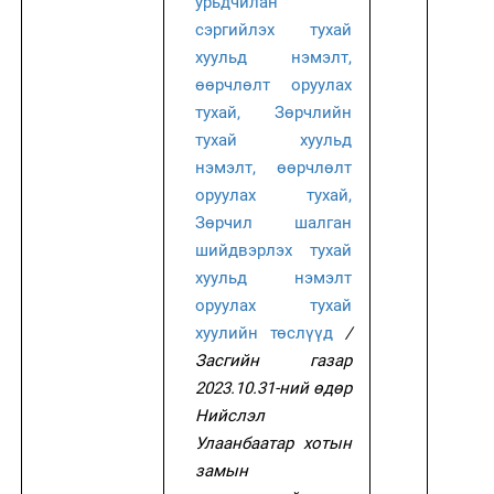
урьдчилан
сэргийлэх тухай
хуульд нэмэлт,
өөрчлөлт оруулах
тухай, Зөрчлийн
тухай хуульд
нэмэлт, өөрчлөлт
оруулах тухай,
Зөрчил шалган
шийдвэрлэх тухай
хуульд нэмэлт
оруулах тухай
хуулийн төслүүд
/
Засгийн газар
2023.10.31-ний өдөр
Нийслэл
Улаанбаатар хотын
замын