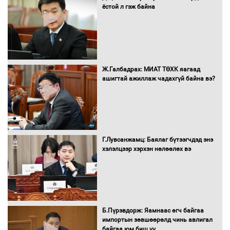
ёстой л гэж байна
Санхүүгийн хэмнэлтийн горимд эрүүл
мэндийн салбар хамаарахгүй
Ж.Галбадрах: МИАТ ТӨХК яагаад
ашигтай ажиллаж чадахгүй байна вэ?
Нөөцийн махны худалдаа,
борлуулалтыг нээлттэй ил тод
болгоно
Г.Лувсанжамц: Баялаг бүтээгчдэд энэ
Монгол Улс “COP17”-д “Тал хээрийн
хэлэлцээр хэрхэн нөлөөлөх вэ
төлөвлөгөө”-гөө танилцуулна
16 төрлийн эмийг нэг эх үүсвэрээс
худалдан авах журмыг баталлаа
Б.Пүрэвдорж: Яамнаас өгч байгаа
импортын зөвшөөрөлд чинь авлигал
байгаа юм биш үү