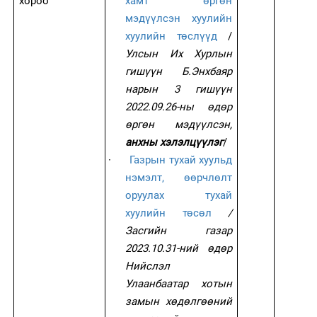
хороо
хамт өргөн
мэдүүлсэн хуулийн
хуулийн төслүүд
/
Улсын Их Хурлын
гишүүн Б.Энхбаяр
нарын 3 гишүүн
2022.09.26-ны өдөр
өргөн мэдүүлсэн,
анхны хэлэлцүүлэг
/
·
Газрын тухай хуульд
нэмэлт, өөрчлөлт
оруулах тухай
хуулийн төсөл
/
Засгийн газар
2023.10.31-ний өдөр
Нийслэл
Улаанбаатар хотын
замын хөдөлгөөний