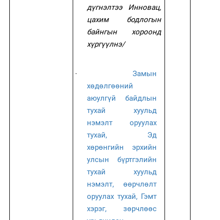
дүгнэлтээ
Инновац,
цахим бодлогын
байнгын хороонд
хүргүүлнэ/
·
Замын
хөдөлгөөний
аюулгүй байдлын
тухай хуульд
нэмэлт оруулах
тухай, Эд
хөрөнгийн эрхийн
улсын бүртгэлийн
тухай хуульд
нэмэлт, өөрчлөлт
оруулах тухай, Гэмт
хэрэг, зөрчлөөс