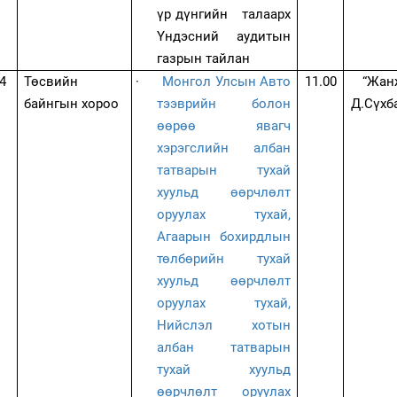
үр дүнгийн талаарх
Үндэсний аудитын
газрын тайлан
4
Төсвийн
·
Монгол Улсын Авто
11.00
“Жан
байнгын хороо
тээврийн болон
Д.Сүхб
өөрөө явагч
хэрэгслийн албан
татварын тухай
хуульд өөрчлөлт
оруулах тухай,
Агаарын бохирдлын
төлбөрийн тухай
хуульд өөрчлөлт
оруулах тухай,
Нийслэл хотын
албан татварын
тухай хуульд
өөрчлөлт оруулах