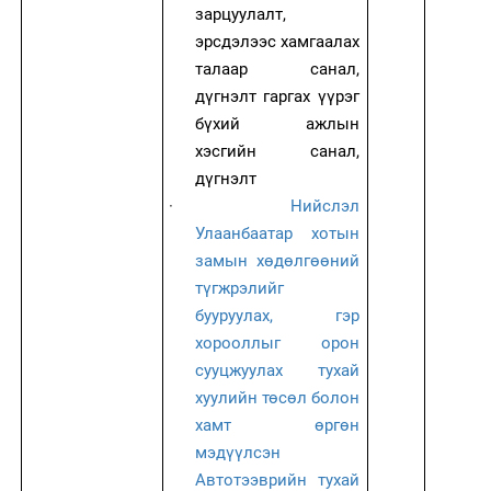
зарцуулалт,
эрсдэлээс хамгаалах
талаар санал,
дүгнэлт гаргах үүрэг
бүхий ажлын
хэсгийн санал,
дүгнэлт
·
Нийслэл
Улаанбаатар хотын
замын хөдөлгөөний
түгжрэлийг
бууруулах, гэр
хорооллыг орон
сууцжуулах тухай
хуулийн
төсөл болон
хамт өргөн
мэдүүлсэн
Автотээврийн тухай