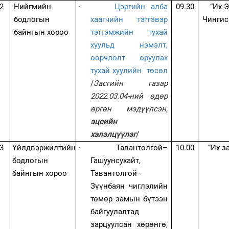
2
Нийгмийн
·
Цэргийн алба
09.30
“Их 
бодлогын
хаагчийн тэтгэвэр
Чингис
байнгын хороо
тэтгэмжийн тухай
хуульд нэмэлт,
өөрчлөлт оруулах
тухай хуулийн төсөл
/
Засгийн газар
2022.03.04-ний өдөр
өргөн мэдүүлсэн,
эцсийн
хэлэлцүүлэг
/
3
Үйлдвэржилтийн
·
Тавантолгой–
10
.00
“
Их з
бодлогын
Гашуунсухайт,
байнгын хороо
Тавантолгой–
Зүүнбаян чиглэлийн
төмөр замын бүтээн
байгуулалтад
зарцуулсан хөрөнгө,