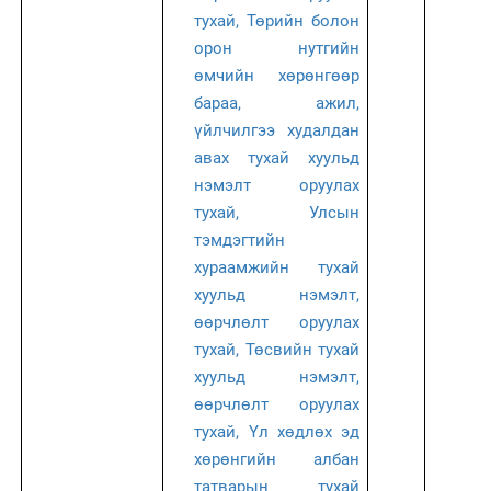
тухай,
Төрийн болон
орон нутгийн
өмчийн хөрөнгөөр
бараа, ажил,
үйлчилгээ худалдан
авах тухай хуульд
нэмэлт оруулах
тухай,
Улсын
тэмдэгтийн
хураамжийн
тухай
хуул
ьд нэмэлт,
өөрчлөлт оруулах
тухай, Төсвийн тухай
хуульд нэмэлт,
өөрчлөлт оруулах
тухай,
Үл хөдлөх эд
хөрөнгийн албан
татварын тухай