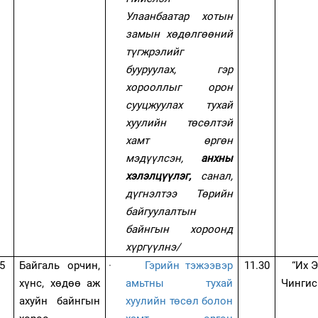
Улаанбаатар хотын
замын хөдөлгөөний
түгжрэлийг
бууруулах, гэр
хорооллыг орон
сууцжуулах тухай
хуулийн төсөлтэй
хамт өргөн
мэдүүлсэн,
анхны
хэлэлцүүлэг,
санал,
дүгнэлтээ Төрийн
байгуулалтын
байнгын хороонд
хүргүүлнэ/
5
Байгаль орчин,
·
Гэрийн тэжээвэр
11.30
“Их 
хүнс, хөдөө аж
амьтны тухай
Чингис
ахуйн байнгын
хуулийн төсөл болон