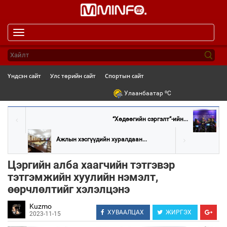
Toggle
navigation
Үндсэн сайт
Улс төрийн сайт
Спортын сайт
o
Улаанбаатар
C
“Хөдөөгийн сэргэлт”-ийн...
Ажлын хэсгүүдийн хуралдаан...
Цэргийн алба хаагчийн тэтгэвэр
тэтгэмжийн хуулийн нэмэлт,
өөрчлөлтийг хэлэлцэнэ
Kuzmo
ХУВААЛЦАХ
ЖИРГЭХ
2023-11-15