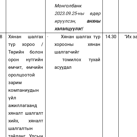
Монголбанк
2023.09.25-ны өдөр
ирүүлсэн,
анхны
хэлэлцүүлэг
/
8
Хянан шалгах
·
Хянан шалгах түр
14.30
“Их з
түр хороо /
хорооны хянан
Төрийн болон
шалгагчийг
орон нутгийн
томилох тухай
өмчит, өмчийн
асуудал
оролцоотой
зарим
компаниудын
үйл
ажиллагаанд
хяналт шалгалт
хийх, хяналт
шалгалтын
тайланг Улсын