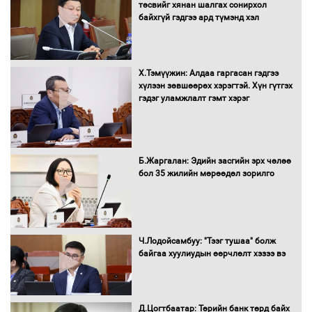
ААН-ийн нуугтмал хөрөнгийг
төсвийг хянан шалгах сонирхол
битүүмжлэнэ
байхгүй гэдгээ ард түмэнд хэл
Х.Тэмүүжин: Алдаа гаргасан гэдгээ
Н.Номтойбаяр: Аймгуудад тулгамдаж
хүлээн зөвшөөрөх хэрэгтэй. Хүн гүтгэх
буй асуудлуудыг Засгийн газрын
гэдэг уламжлалт гэмт хэрэг
хуралдаанд танилцуулж,
шийдвэрлүүлнэ
С.Бямбацогт Зүүн Азийн
Б.Жаргалан: Эдийн засгийн эрх чөлөө
эрэгтэйчүүдийн волейболын тэмцээнд
бол 35 жилийн мөрөөдөл зорилго
оролцож байгаа баг тамирчдад
амжилт хүслээ
Ч.Лодойсамбуу: "Тээг тушаа" болж
байгаа хуулиудын өөрчлөлт хэзээ вэ
Автобензин, дизель түлшний онцгой
албан татварыг тэглэлээ
Д.Цогтбаатар: Төрийн банк төрд байх