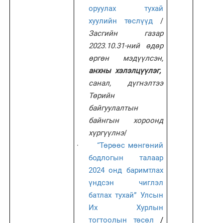
оруулах тухай
хуулийн төслүүд
/
Засгийн газар
2023.10.31-ний өдөр
өргөн мэдүүлсэн,
анхны хэлэлцүүлэг,
санал, дүгнэлтээ
Төрийн
байгуулалтын
байнгын хороонд
хүргүүлнэ
/
·
“Төрөөс мөнгөний
бодлогын талаар
2024 онд баримтлах
үндсэн чиглэл
батлах тухай” Улсын
Их Хурлын
тогтоолын төсөл
/