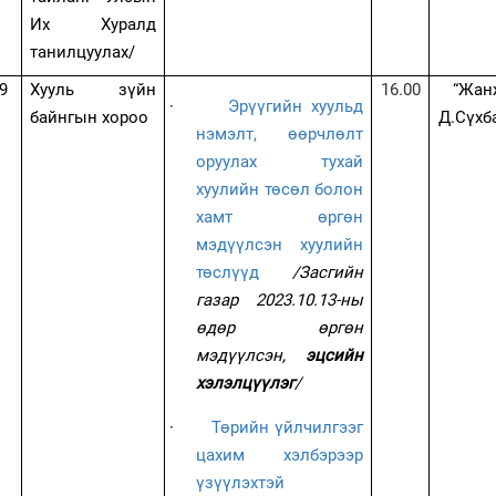
Их Хуралд
танилцуулах/
9
Хууль зүйн
16.00
“Жан
·
Эрүүгийн хуульд
байнгын хороо
Д.Сүхб
нэмэлт, өөрчлөлт
оруулах тухай
хуулийн төсөл болон
хамт өргөн
мэдүүлсэн хуулийн
төслүүд
/
Засгийн
газар 2023.10.13-ны
өдөр өргөн
мэдүүлсэн,
эцсийн
хэлэлцүүлэг
/
·
Төрийн үйлчилгээг
цахим хэлбэрээр
үзүүлэхтэй