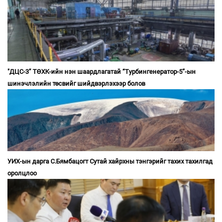
"ДЦС-3” ТӨХК-ийн нэн шаардлагатай “Турбингенератор-5”-ын
шинэчлэлийн төсвийг шийдвэрлэхээр болов
УИХ-ын дарга С.Бямбацогт Сутай хайрхны тэнгэрийг тахих тахилгад
оролцлоо