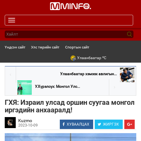
Toggle
navigation
Үндсэн сайт
Улс төрийн сайт
Спортын сайт
o
Улаанбаатар
C
Улаанбаатар хэмээх авлигын...
У.Хүрэлсүх: Монгол Улс...
ГХЯ: Израил улсад оршин суугаа монгол
иргэдийн анхааралд!
Kuzmo
ХУВААЛЦАХ
ЖИРГЭХ
2023-10-09