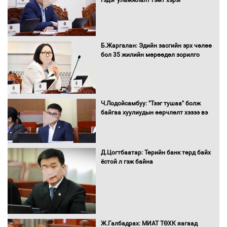
Санхүүгийн хэмнэлтийн горимд эрүүл
Б.Жаргалан: Эдийн засгийн эрх чөлөө
мэндийн салбар хамаарахгүй
бол 35 жилийн мөрөөдөл зорилго
Нөөцийн махны худалдаа,
Ч.Лодойсамбуу: "Тээг тушаа" болж
борлуулалтыг нээлттэй ил тод
байгаа хуулиудын өөрчлөлт хэзээ вэ
болгоно
Д.Цогтбаатар: Төрийн банк төрд байх
ёстой л гэж байна
Монгол Улс “COP17”-д “Тал хээрийн
төлөвлөгөө”-гөө танилцуулна
16 төрлийн эмийг нэг эх үүсвэрээс
Ж.Галбадрах: МИАТ ТӨХК яагаад