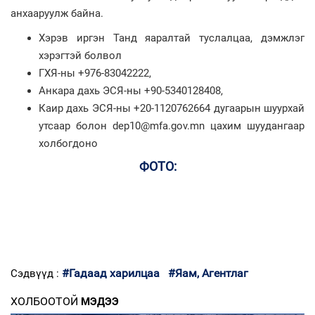
анхааруулж байна.
Хэрэв иргэн Танд яаралтай туслалцаа, дэмжлэг
хэрэгтэй болвол
ГХЯ-ны +976-83042222,
Анкара дахь ЭСЯ-ны +90-5340128408,
Каир дахь ЭСЯ-ны +20-1120762664 дугаарын шуурхай
утсаар болон dep10@mfa.gov.mn цахим шуудангаар
холбогдоно
ФОТО:
#Гадаад харилцаа
#Яам, Агентлаг
Сэдвүүд :
ХОЛБООТОЙ
МЭДЭЭ