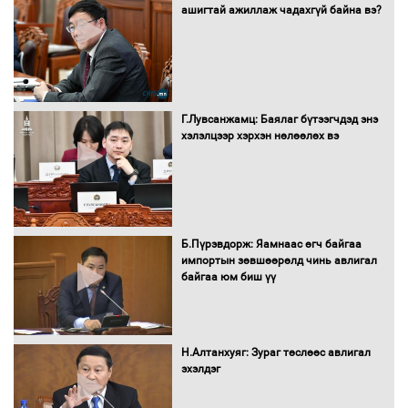
худалдан авах журмыг баталлаа
ашигтай ажиллаж чадахгүй байна вэ?
Бүх шатанд хэмнэлтийн горимд
шилжиж, найр наадам, зөвлөгөөн,
Г.Лувсанжамц: Баялаг бүтээгчдэд энэ
гадаад томилолтыг хориглолоо
хэлэлцээр хэрхэн нөлөөлөх вэ
Сайд нар төсвөө хэрхэн зарцуулах вэ?
Б.Пүрэвдорж: Яамнаас өгч байгаа
импортын зөвшөөрөлд чинь авлигал
байгаа юм биш үү
Засгийн газрын ээлжит хуралдаан
болж байна
Н.Алтанхуяг: Зураг төслөөс авлигал
эхэлдэг