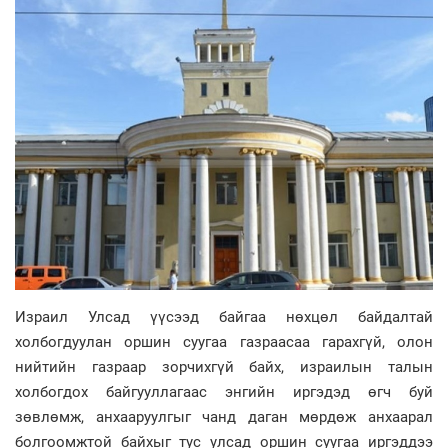
Израил Улсад үүсээд байгаа нөхцөл байдалтай
холбогдуулан оршин суугаа газраасаа гарахгүй, олон
нийтийн газраар зорчихгүй байх, израилын талын
холбогдох байгууллагаас энгийн иргэдэд өгч буй
зөвлөмж, анхааруулгыг чанд даган мөрдөж анхаарал
болгоомжтой байхыг тус улсад оршин суугаа иргэддээ