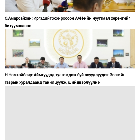
С.Амарсайхан: Иргэдийг хохироосон ААН-ийн нуугтмал хөрөнгийг
битүүмжлэнэ
Н.Номтойбаяр: Аймгуудад тулгамдаж буй асуудлуудыг Засгийн
газрын хуралдаанд танилцуулж, шийдвэрлүүлнэ