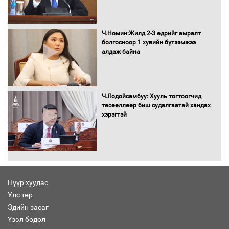
Автомашинд улсын дугаарын тэгш,
сондгойгоор шатахуун олгоно
Ч.Номин:Жилд 2-3 өдрийг амралт
болгосноор 1 хувийн бүтээмжээ
алдаж байна
Бага орлоготой иргэдийн орлогод
татвар ногдуулахгүй байх эрх зүйн
орчныг бүрдүүллээ
Ч.Лодойсамбуу: Хууль тогтоогчид
төсөөллөөр биш судалгаатай хандах
хэрэгтэй
Хөшөө бүтсэн түүхийг өгүүлэх 7
баримт
Нүүр хуудас
Улс төр
Хөвсгөл нуурын лусыг тахих төрийн
тахилгын ёслол боллоо
Эдийн засаг
Үзэл бодол