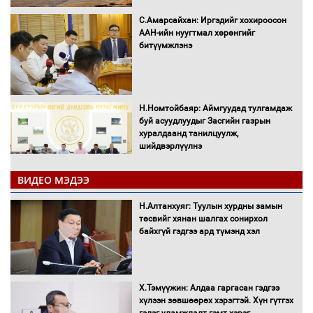
С.Амарсайхан: Иргэдийг хохироосон
ААН-ийн нуугтмал хөрөнгийг
битүүмжлэнэ
Н.Номтойбаяр: Аймгуудад тулгамдаж
буй асуудлуудыг Засгийн газрын
хуралдаанд танилцуулж,
шийдвэрлүүлнэ
ВИДЕО МЭДЭЭ
С.Бямбацогт Зүүн Азийн
эрэгтэйчүүдийн волейболын тэмцээнд
Н.Алтанхуяг: Туулын хурдны замын
оролцож байгаа баг тамирчдад
төсвийг хянан шалгах сонирхол
амжилт хүслээ
байхгүй гэдгээ ард түмэнд хэл
Х.Тэмүүжин: Алдаа гаргасан гэдгээ
Автобензин, дизель түлшний онцгой
хүлээн зөвшөөрөх хэрэгтэй. Хүн гүтгэх
албан татварыг тэглэлээ
гэдэг уламжлалт гэмт хэрэг