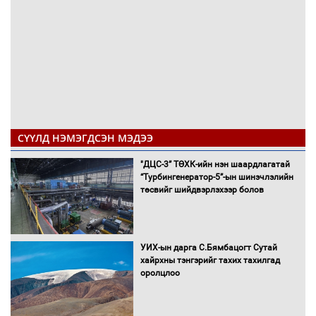
СҮҮЛД НЭМЭГДСЭН МЭДЭЭ
"ДЦС-3” ТӨХК-ийн нэн шаардлагатай
“Турбингенератор-5”-ын шинэчлэлийн
төсвийг шийдвэрлэхээр болов
УИХ-ын дарга С.Бямбацогт Сутай
хайрхны тэнгэрийг тахих тахилгад
оролцлоо