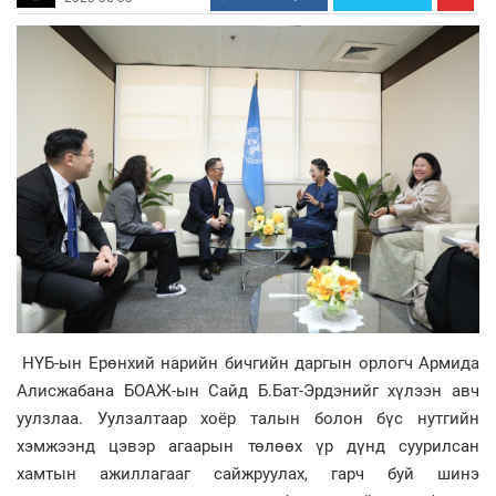
НҮБ-ын Ерөнхий нарийн бичгийн даргын орлогч Армида
Алисжабана БОАЖ-ын Сайд Б.Бат-Эрдэнийг хүлээн авч
уулзлаа. Уулзалтаар хоёр талын болон бүс нутгийн
хэмжээнд цэвэр агаарын төлөөх үр дүнд суурилсан
хамтын ажиллагааг сайжруулах, гарч буй шинэ