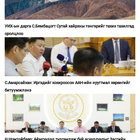
УИХ-ын дарга С.Бямбацогт Сутай хайрхны тэнгэрийг тахих тахилгад
оролцлоо
С.Амарсайхан: Иргэдийг хохироосон ААН-ийн нуугтмал хөрөнгийг
битүүмжлэнэ
Н.Номтойбаяр: Аймгуудад тулгамдаж буй асуудлуудыг Засгийн