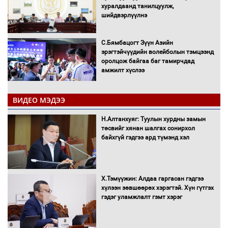
хуралдаанд танилцуулж,
шийдвэрлүүлнэ
С.Бямбацогт Зүүн Азийн
эрэгтэйчүүдийн волейболын тэмцээнд
оролцож байгаа баг тамирчдад
амжилт хүслээ
ВИДЕО МЭДЭЭ
Автобензин, дизель түлшний онцгой
Н.Алтанхуяг: Туулын хурдны замын
албан татварыг тэглэлээ
төсвийг хянан шалгах сонирхол
байхгүй гэдгээ ард түмэнд хэл
Х.Тэмүүжин: Алдаа гаргасан гэдгээ
Санхүүгийн хэмнэлтийн горимд эрүүл
хүлээн зөвшөөрөх хэрэгтэй. Хүн гүтгэх
мэндийн салбар хамаарахгүй
гэдэг уламжлалт гэмт хэрэг