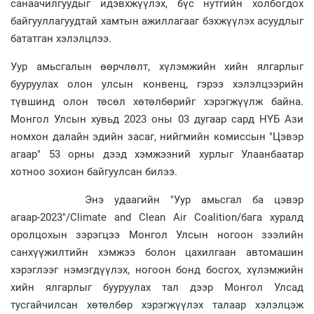
санаачилгуудыг идэвхжүүлэх, бүс нутгийн холбогдох
байгууллагуудтай хамтын ажиллагааг бэхжүүлэх асуудлыг
бататган хэлэлцлээ.
Уур амьсгалын өөрчлөлт, хүлэмжийн хийн ялгарлыг
бууруулах олон улсын конвенц, гэрээ хэлэлцээрийн
түвшинд олон төсөл хөтөлбөрийг хэрэгжүүлж байна.
Монгол Улсын хувьд 2023 оны 03 дугаар сард НҮБ Ази
номхон далайн эдийн засаг, нийгмийн комиссын "Цэвэр
агаар" 53 орны дээд хэмжээний хурлыг Улаанбаатар
хотноо зохион байгуулсан билээ.
Энэ удаагийн "Уур амьсгал ба цэвэр
агаар-2023"/Climate and Clean Air Coalition/бага хуралд
оролцохын зэрэгцээ Монгол Улсын ногоон зээлийн
санхүүжилтийн хэмжээ болон цахилгаан автомашин
хэрэглээг нэмэгдүүлэх, ногоон бонд босгох, хүлэмжийн
хийн ялгарлыг бууруулах тал дээр Монгол Улсад
тусгайчилсан хөтөлбөр хэрэгжүүлэх талаар хэлэлцэж