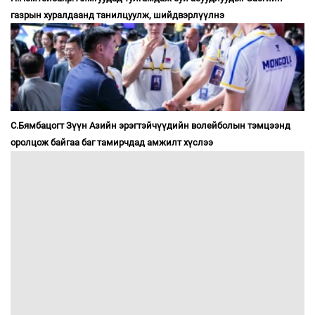
газрын хуралдаанд танилцуулж, шийдвэрлүүлнэ
С.Бямбацогт Зүүн Азийн эрэгтэйчүүдийн волейболын тэмцээнд
оролцож байгаа баг тамирчдад амжилт хүслээ