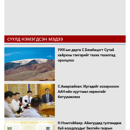
СҮҮЛД НЭМЭГДСЭН МЭДЭЭ
УИХ-ын дарга С.Бямбацогт Сутай
хайрхны тэнгэрийг тахих тахилгад
оролцлоо
С.Амарсайхан: Иргэдийг хохироосон
ААН-ийн нуугтмал хөрөнгийг
битүүмжлэнэ
Н.Номтойбаяр: Аймгуудад тулгамдаж
буй асуудлуудыг Засгийн газрын