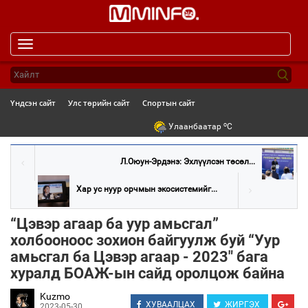
Toggle
navigation
Үндсэн сайт
Улс төрийн сайт
Спортын сайт
o
Улаанбаатар
C
Л.Оюун-Эрдэнэ: Эхлүүлсэн төсөл...
Хар ус нуур орчмын экосистемийг...
“Цэвэр агаар ба уур амьсгал”
холбооноос зохион байгуулж буй “Уур
амьсгал ба Цэвэр агаар - 2023" бага
хуралд БОАЖ-ын сайд оролцож байна
Kuzmo
ХУВААЛЦАХ
ЖИРГЭХ
2023-05-30