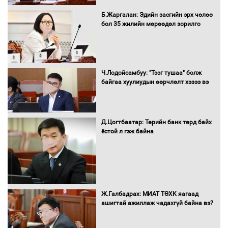
Нөөцийн махны худалдаа,
Б.Жаргалан: Эдийн засгийн эрх чөлөө
борлуулалтыг нээлттэй ил тод
бол 35 жилийн мөрөөдөл зорилго
болгоно
Монгол Улс “COP17”-д “Тал хээрийн
Ч.Лодойсамбуу: "Тээг тушаа" болж
төлөвлөгөө”-гөө танилцуулна
байгаа хуулиудын өөрчлөлт хэзээ вэ
Д.Цогтбаатар: Төрийн банк төрд байх
ёстой л гэж байна
16 төрлийн эмийг нэг эх үүсвэрээс
худалдан авах журмыг баталлаа
Бүх шатанд хэмнэлтийн горимд
Ж.Галбадрах: МИАТ ТӨХК яагаад
шилжиж, найр наадам, зөвлөгөөн,
ашигтай ажиллаж чадахгүй байна вэ?
гадаад томилолтыг хориглолоо