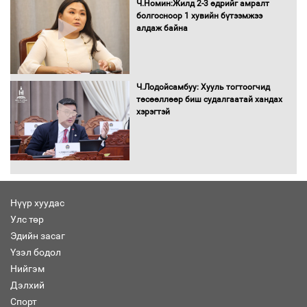
Ч.Номин:Жилд 2-3 өдрийг амралт
болгосноор 1 хувийн бүтээмжээ
алдаж байна
Хөшөө бүтсэн түүхийг өгүүлэх 7
баримт
Ч.Лодойсамбуу: Хууль тогтоогчид
төсөөллөөр биш судалгаатай хандах
хэрэгтэй
Хөвсгөл нуурын лусыг тахих төрийн
тахилгын ёслол боллоо
Нүүр хуудас
Улс төр
“Хар жагсаалт”-ын асуудлыг цэгцлэх
Эдийн засаг
чиглэлээр Монголбанкны удирдлагад
30 хоногийн хугацаатай үүрэг өглөө
Үзэл бодол
Нийгэм
Дэлхий
Спорт