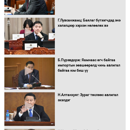
Сайд нар төсвөө хэрхэн зарцуулах вэ?
Г.Лувсанжамц: Баялаг бүтээгчдэд энэ
хэлэлцээр хэрхэн нөлөөлөх вэ
Засгийн газрын ээлжит хуралдаан
болж байна
Б.Пүрэвдорж: Яамнаас өгч байгаа
импортын зөвшөөрөлд чинь авлигал
байгаа юм биш үү
Автомашинд улсын дугаарын тэгш,
сондгойгоор шатахуун олгоно
Н.Алтанхуяг: Зураг төслөөс авлигал
эхэлдэг
Бага орлоготой иргэдийн орлогод
татвар ногдуулахгүй байх эрх зүйн
орчныг бүрдүүллээ