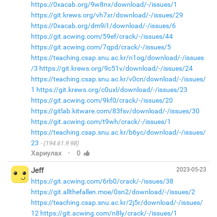
https://0xacab.org/9w8nx/download/-/issues/1
https://git.krews.org/vh7xr/download/-/issues/29
https://0xacab.org/dm9i1/download/-/issues/6
https://git.acwing.com/59ef/crack/-/issues/44
https://git.acwing.com/7qpd/crack/-/issues/5
https://teaching.csap.snu.ac.kr/n1og/download/-/issues
/3
https://git.krews.org/9c51v/download/-/issues/24
https://teaching.csap.snu.ac.kr/v0cn/download/-/issues/
1
https://git.krews.org/c0uxl/download/-/issues/23
https://git.acwing.com/9kf0/crack/-/issues/20
https://gitlab.kitware.com/83fsv/download/-/issues/30
https://git.acwing.com/t9wh/crack/-/issues/1
https://teaching.csap.snu.ac.kr/b6yc/download/-/issues/
23
(194.61.9.98)
·
Хариулах
0
Jeff
2023-05-23
https://git.acwing.com/6rb0/crack/-/issues/38
https://git.allthefallen.moe/0sn2/download/-/issues/2
https://teaching.csap.snu.ac.kr/2j5r/download/-/issues/
12
https://git.acwing.com/n8ly/crack/-/issues/1