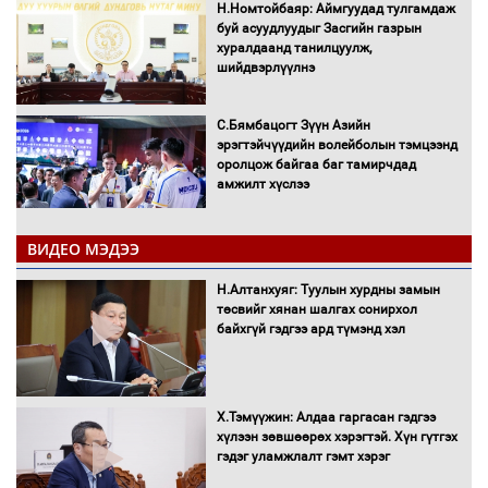
Н.Номтойбаяр: Аймгуудад тулгамдаж
буй асуудлуудыг Засгийн газрын
хуралдаанд танилцуулж,
шийдвэрлүүлнэ
С.Бямбацогт Зүүн Азийн
эрэгтэйчүүдийн волейболын тэмцээнд
оролцож байгаа баг тамирчдад
амжилт хүслээ
ВИДЕО МЭДЭЭ
Автобензин, дизель түлшний онцгой
Н.Алтанхуяг: Туулын хурдны замын
албан татварыг тэглэлээ
төсвийг хянан шалгах сонирхол
байхгүй гэдгээ ард түмэнд хэл
Х.Тэмүүжин: Алдаа гаргасан гэдгээ
Санхүүгийн хэмнэлтийн горимд эрүүл
хүлээн зөвшөөрөх хэрэгтэй. Хүн гүтгэх
мэндийн салбар хамаарахгүй
гэдэг уламжлалт гэмт хэрэг