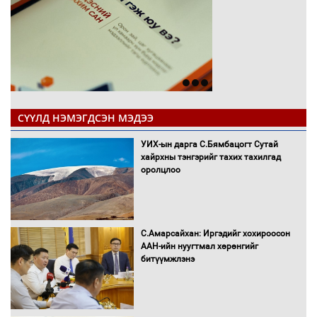
СҮҮЛД НЭМЭГДСЭН МЭДЭЭ
УИХ-ын дарга С.Бямбацогт Сутай
хайрхны тэнгэрийг тахих тахилгад
оролцлоо
С.Амарсайхан: Иргэдийг хохироосон
ААН-ийн нуугтмал хөрөнгийг
битүүмжлэнэ