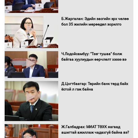
Нөөцийн махны худалдаа,
Б.Жаргалан: Эдийн засгийн эрх чөлөө
борлуулалтыг нээлттэй ил тод
бол 35 жилийн мөрөөдөл зорилго
болгоно
Монгол Улс “COP17”-д “Тал хээрийн
Ч.Лодойсамбуу: "Тээг тушаа" болж
төлөвлөгөө”-гөө танилцуулна
байгаа хуулиудын өөрчлөлт хэзээ вэ
Д.Цогтбаатар: Төрийн банк төрд байх
ёстой л гэж байна
16 төрлийн эмийг нэг эх үүсвэрээс
худалдан авах журмыг баталлаа
Бүх шатанд хэмнэлтийн горимд
Ж.Галбадрах: МИАТ ТӨХК яагаад
шилжиж, найр наадам, зөвлөгөөн,
ашигтай ажиллаж чадахгүй байна вэ?
гадаад томилолтыг хориглолоо