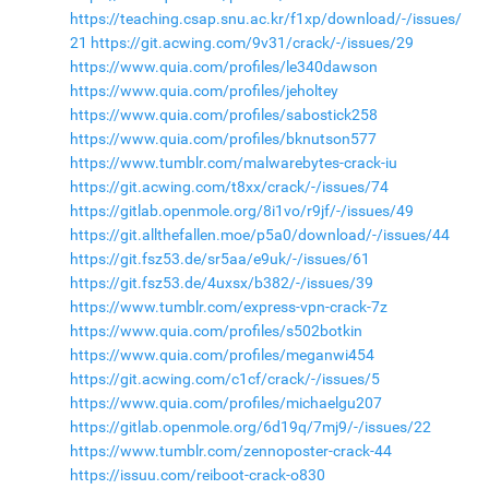
https://teaching.csap.snu.ac.kr/f1xp/download/-/issues/
21
https://git.acwing.com/9v31/crack/-/issues/29
https://www.quia.com/profiles/le340dawson
https://www.quia.com/profiles/jeholtey
https://www.quia.com/profiles/sabostick258
https://www.quia.com/profiles/bknutson577
https://www.tumblr.com/malwarebytes-crack-iu
https://git.acwing.com/t8xx/crack/-/issues/74
https://gitlab.openmole.org/8i1vo/r9jf/-/issues/49
https://git.allthefallen.moe/p5a0/download/-/issues/44
https://git.fsz53.de/sr5aa/e9uk/-/issues/61
https://git.fsz53.de/4uxsx/b382/-/issues/39
https://www.tumblr.com/express-vpn-crack-7z
https://www.quia.com/profiles/s502botkin
https://www.quia.com/profiles/meganwi454
https://git.acwing.com/c1cf/crack/-/issues/5
https://www.quia.com/profiles/michaelgu207
https://gitlab.openmole.org/6d19q/7mj9/-/issues/22
https://www.tumblr.com/zennoposter-crack-44
https://issuu.com/reiboot-crack-o830