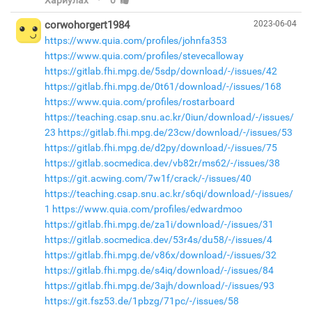
corwohorgert1984
2023-06-04
https://www.quia.com/profiles/johnfa353
https://www.quia.com/profiles/stevecalloway
https://gitlab.fhi.mpg.de/5sdp/download/-/issues/42
https://gitlab.fhi.mpg.de/0t61/download/-/issues/168
https://www.quia.com/profiles/rostarboard
https://teaching.csap.snu.ac.kr/0iun/download/-/issues/
23
https://gitlab.fhi.mpg.de/23cw/download/-/issues/53
https://gitlab.fhi.mpg.de/d2py/download/-/issues/75
https://gitlab.socmedica.dev/vb82r/ms62/-/issues/38
https://git.acwing.com/7w1f/crack/-/issues/40
https://teaching.csap.snu.ac.kr/s6qi/download/-/issues/
1
https://www.quia.com/profiles/edwardmoo
https://gitlab.fhi.mpg.de/za1i/download/-/issues/31
https://gitlab.socmedica.dev/53r4s/du58/-/issues/4
https://gitlab.fhi.mpg.de/v86x/download/-/issues/32
https://gitlab.fhi.mpg.de/s4iq/download/-/issues/84
https://gitlab.fhi.mpg.de/3ajh/download/-/issues/93
https://git.fsz53.de/1pbzg/71pc/-/issues/58