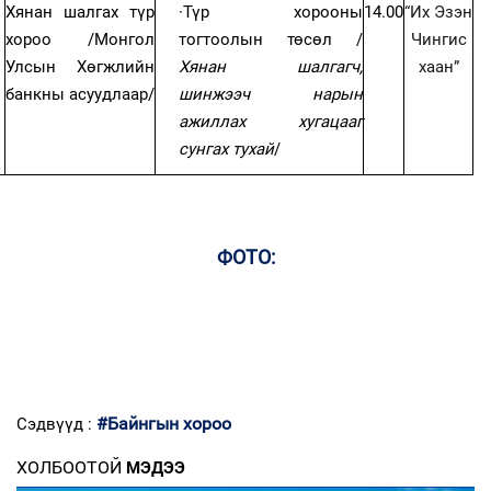
Хянан шалгах түр
·
Түр хорооны
14.00
“Их Эзэн
хороо /Монгол
тогтоолын төсөл /
Чингис
Улсын Хөгжлийн
Хянан шалгагч,
хаан”
банкны асуудлаар/
шинжээч нарын
ажиллах хугацааг
сунгах тухай
/
ФОТО:
#Байнгын хороо
Сэдвүүд :
ХОЛБООТОЙ
МЭДЭЭ