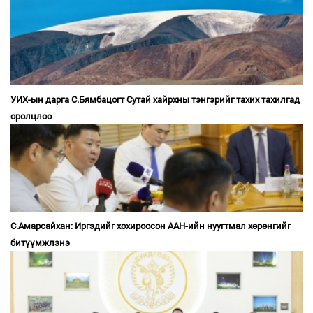
УИХ-ын дарга С.Бямбацогт Сутай хайрхны тэнгэрийг тахих тахилгад
оролцлоо
С.Амарсайхан: Иргэдийг хохироосон ААН-ийн нуугтмал хөрөнгийг
битүүмжлэнэ