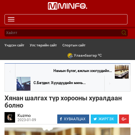
Toggle
navigation
Үндсэн сайт
Улс төрийн сайт
Спортын сайт
o
Улаанбаатар
C
Намын бүлэг, ажлын хэсгүүдийн...
С.Батдөл: Хүүхдүүдийн минь...
Хянан шалгах түр хорооны хуралдаан
болно
Kuzmo
ХУВААЛЦАХ
ЖИРГЭХ
2023-01-09