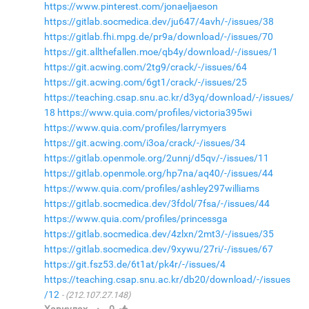
https://www.pinterest.com/jonaeljaeson
https://gitlab.socmedica.dev/ju647/4avh/-/issues/38
https://gitlab.fhi.mpg.de/pr9a/download/-/issues/70
https://git.allthefallen.moe/qb4y/download/-/issues/1
https://git.acwing.com/2tg9/crack/-/issues/64
https://git.acwing.com/6gt1/crack/-/issues/25
https://teaching.csap.snu.ac.kr/d3yq/download/-/issues/
18
https://www.quia.com/profiles/victoria395wi
https://www.quia.com/profiles/larrymyers
https://git.acwing.com/i3oa/crack/-/issues/34
https://gitlab.openmole.org/2unnj/d5qv/-/issues/11
https://gitlab.openmole.org/hp7na/aq40/-/issues/44
https://www.quia.com/profiles/ashley297williams
https://gitlab.socmedica.dev/3fdol/7fsa/-/issues/44
https://www.quia.com/profiles/princessga
https://gitlab.socmedica.dev/4zlxn/2mt3/-/issues/35
https://gitlab.socmedica.dev/9xywu/27ri/-/issues/67
https://git.fsz53.de/6t1at/pk4r/-/issues/4
https://teaching.csap.snu.ac.kr/db20/download/-/issues
/12
(212.107.27.148)
·
Хариулах
0