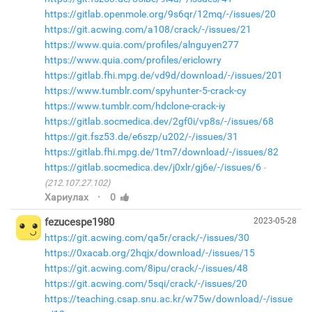
https://gitlab.openmole.org/9s6qr/12mq/-/issues/20
https://git.acwing.com/a108/crack/-/issues/21
https://www.quia.com/profiles/alnguyen277
https://www.quia.com/profiles/ericlowry
https://gitlab.fhi.mpg.de/vd9d/download/-/issues/201
https://www.tumblr.com/spyhunter-5-crack-cy
https://www.tumblr.com/hdclone-crack-iy
https://gitlab.socmedica.dev/2gf0i/vp8s/-/issues/68
https://git.fsz53.de/e6szp/u202/-/issues/31
https://gitlab.fhi.mpg.de/1tm7/download/-/issues/82
https://gitlab.socmedica.dev/j0xlr/gj6e/-/issues/6
(212.107.27.102)
·
Хариулах
0
fezucespe1980
2023-05-28
https://git.acwing.com/qa5r/crack/-/issues/30
https://0xacab.org/2hqjx/download/-/issues/15
https://git.acwing.com/8ipu/crack/-/issues/48
https://git.acwing.com/5sqi/crack/-/issues/20
https://teaching.csap.snu.ac.kr/w75w/download/-/issue