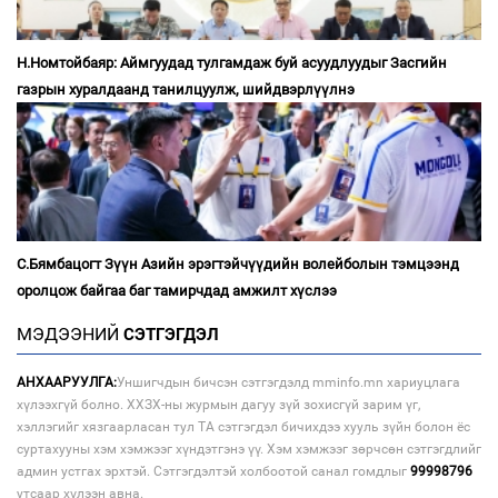
Н.Номтойбаяр: Аймгуудад тулгамдаж буй асуудлуудыг Засгийн
газрын хуралдаанд танилцуулж, шийдвэрлүүлнэ
С.Бямбацогт Зүүн Азийн эрэгтэйчүүдийн волейболын тэмцээнд
оролцож байгаа баг тамирчдад амжилт хүслээ
МЭДЭЭНИЙ
СЭТГЭГДЭЛ
АНХААРУУЛГА:
Уншигчдын бичсэн сэтгэгдэлд mminfo.mn хариуцлага
хүлээхгүй болно. ХХЗХ-ны журмын дагуу зүй зохисгүй зарим үг,
хэллэгийг хязгаарласан тул ТА сэтгэгдэл бичихдээ хууль зүйн болон ёс
суртахууны хэм хэмжээг хүндэтгэнэ үү. Хэм хэмжээг зөрчсөн сэтгэгдлийг
админ устгах эрхтэй. Сэтгэгдэлтэй холбоотой санал гомдлыг
99998796
утсаар хүлээн авна.