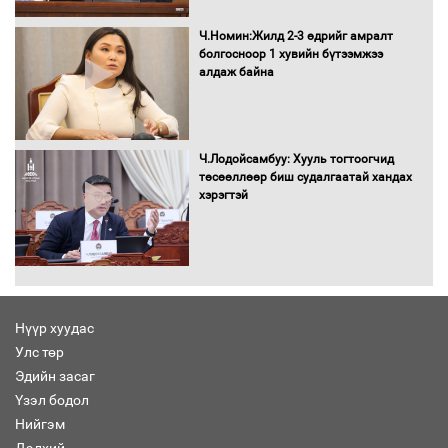
татвар ногдуулахгүй байх эрх зүйн
орчныг бүрдүүллээ
Ч.Номин:Жилд 2-3 өдрийг амралт
болгосноор 1 хувийн бүтээмжээ
алдаж байна
Хөшөө бүтсэн түүхийг өгүүлэх 7
баримт
Ч.Лодойсамбуу: Хууль тогтоогчид
төсөөллөөр биш судалгаатай хандах
хэрэгтэй
Хөвсгөл нуурын лусыг тахих төрийн
тахилгын ёслол боллоо
Нүүр хуудас
Улс төр
“Хар жагсаалт”-ын асуудлыг цэгцлэх
Эдийн засаг
чиглэлээр Монголбанкны удирдлагад
30 хоногийн хугацаатай үүрэг өглөө
Үзэл бодол
Нийгэм
Дэлхий