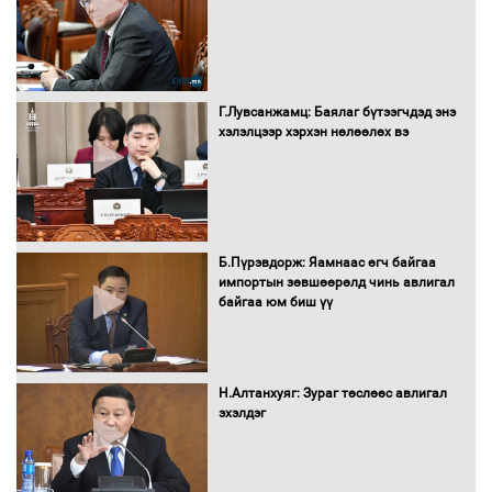
Сайд нар төсвөө хэрхэн зарцуулах вэ?
Г.Лувсанжамц: Баялаг бүтээгчдэд энэ
хэлэлцээр хэрхэн нөлөөлөх вэ
Засгийн газрын ээлжит хуралдаан
болж байна
Б.Пүрэвдорж: Яамнаас өгч байгаа
импортын зөвшөөрөлд чинь авлигал
байгаа юм биш үү
Автомашинд улсын дугаарын тэгш,
сондгойгоор шатахуун олгоно
Н.Алтанхуяг: Зураг төслөөс авлигал
эхэлдэг
Бага орлоготой иргэдийн орлогод