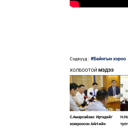
#Байнгын хороо
Сэдвүүд :
ХОЛБООТОЙ
МЭДЭЭ
С.Амарсайхан: Иргэдийг
Н.Н
хохироосон ААН-ийн
тул