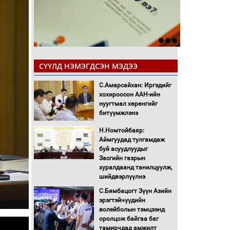
СҮҮЛД НЭМЭГДСЭН МЭДЭЭ
С.Амарсайхан: Иргэдийг
хохироосон ААН-ийн
нуугтмал хөрөнгийг
битүүмжлэнэ
Н.Номтойбаяр:
Аймгуудад тулгамдаж
буй асуудлуудыг
Засгийн газрын
хуралдаанд танилцуулж,
шийдвэрлүүлнэ
С.Бямбацогт Зүүн Азийн
эрэгтэйчүүдийн
волейболын тэмцээнд
оролцож байгаа баг
тамирчдад амжилт