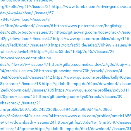
.org/0xo8e/wp1f/-/issues/31
https://www.tumblr.com/driver-genius-crac
a.dev/4wp44/c6su/-/issues/57
de/x84d/download/-/issues/9
.moe/5ftm/download/-/issues/6
https://www.pinterest.com/bagikdxjg
a.dev/q28ub/6qq5/-/issues/35
https://git.acwing.com/4oqe/crack/-/iss
de/d2py/download/-/issues/47
https://www.quia.com/profiles/stacyr116
.dev/j7edf/8qt8/-/issues/40
https://git.fsz53.de/a8zq7/0h9y/-/issues/4
ofiles/evdavis459
https://git.fsz53.de/1h8bj/7q45/-/issues/28
movavi-video-editor-plus-nu
.dev/ul4lw/ei7i/-/issues/47
https://gitlab.socmedica.dev/z7g3s/r0uj/-/i
j94/crack/-/issues/28
https://git.acwing.com/70bi/crack/-/issues/4
e/3eit/download/-/issues/142
https://www.quia.com/profiles/kelly460ja
88kn/crack/-/issues/18
https://gitlab.fhi.mpg.de/69px/download/-/issu
de/2edk/download/-/issues/105
https://www.quia.com/profiles/jodyb311
pi/0yme/-/issues/15
https://git.acwing.com/4yc0/crack/-/issues/39
1yha/crack/-/issues/21
t.com/profile/b097ab0d2432368becc1942c95a9b9d44e7d38cd
a.dev/3c2do/hd40/-/issues/94
https://www.quia.com/profiles/smith165
.moe/l61v/download/-/issues/24
https://git.fsz53.de/tw13m/b5r9/-/issue
rofiles/g145greene
https://gitlab.fhi.mpg.de/6nxf/download/-/issues/3