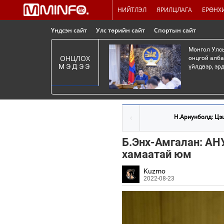
НИЙТЛЭЛ
ЯРИЛЦЛАГА
ЕРӨНХ
Үндсэн сайт
Улс төрийн сайт
Спортын сайт
Монгол Улсы
ОНЦЛОХ
онцгой алба
МЭДЭЭ
үйлдвэр, эр
Н.Ариунболд: Цэц
Б.Энх-Амгалан: АН
хамаатай юм
Kuzmo
2022-08-23