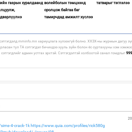
гийн газрын хуралдаанд
волейболын тэмцээнд
татварыг тэглэлээ
илцуулж,
оролцож байгаа баг
двэрлүүлнэ
тамирчдад амжилт хүслээ
этгэгдэлд mminfo.mn хариуцлага хүлээхгүй болно. ХХЗХ-ны журмын дагуу зү
арласан тул ТА сэтгэгдэл бичихдээ хууль зүйн болон ёс суртахууны хэм хэмжэ
н сэтгэгдлийг админ устгах эрхтэй. Сэтгэгдэлтэй холбоотой санал гомдлыг
99
н
20
sims-4-crack-1k
https://www.quia.com/profiles/rick580g
de/0mub/download/-/issues/98