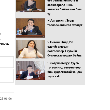
өгч байгаа импортын
Хөшөө бүтсэн түүхийг
зөвшөөрөлд чинь
өгүүлэх 7 баримт
авлигал байгаа юм биш
үү
Хөвсгөл нуурын лусыг
Н.Алтанхуяг: Зураг
тахих төрийн тахилгын
төслөөс авлигал эхэлдэг
ёслол боллоо
й
эг
“Хар жагсаалт”-ын
Ч.Номин:Жилд 2-3
998796
асуудлыг цэгцлэх
өдрийг амралт
чиглэлээр
болгосноор 1 хувийн
Монголбанкны
бүтээмжээ алдаж байна
удирдлагад 30 хоногийн
Ч.Лодойсамбуу: Хууль
хугацаатай үүрэг өглөө
тогтоогчид төсөөллөөр
Ерөнхий сайд Н.Учрал
биш судалгаатай хандах
олимпиадын хүрээнд
хэрэгтэй
гарсан зардлыг
шийдвэрлэж өгөхөөр
болов
Энэ намар 1-6 дугаар
23-06-06
ангийн хүүхдүүдэд
сургуулийн автобус
үйлчилнэ