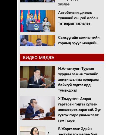
хүслээ
Автобензин, дизель
түлшний онцгой албан
татварыг тэглэлээ
Санхүүгийн хэмнэлтийн
горимд эрүүл мэндийн
салбар хамаарахгүй
ВИДЕО МЭДЭЭ
Нөөцийн махны
худалдаа, борлуулалтыг
Н.Алтанхуяг: Туулын
нээлттэй ил тод болгоно
хурдны замын төсвийг
хянан шалгах сонирхол
байхгүй гэдгээ ард
Монгол Улс “COP17”-д
түмэнд хэл
“Тал хээрийн
төлөвлөгөө”-гөө
Х.Тэмүүжин: Алдаа
танилцуулна
гаргасан гэдгээ хүлээн
зөвшөөрөх хэрэгтэй. Хүн
16 төрлийн эмийг нэг эх
гүтгэх гэдэг уламжлалт
үүсвэрээс худалдан авах
гэмт хэрэг
журмыг баталлаа
Б.Жаргалан: Эдийн
засгийн эрх чөлөө бол