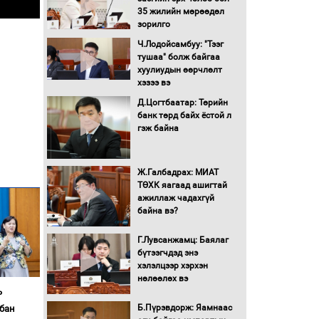
Бүх шатанд хэмнэлтийн
35 жилийн мөрөөдөл
горимд шилжиж, найр
зорилго
наадам, зөвлөгөөн,
гадаад томилолтыг
Ч.Лодойсамбуу: "Тээг
хориглолоо
тушаа" болж байгаа
хуулиудын өөрчлөлт
Сайд нар төсвөө хэрхэн
хэзээ вэ
зарцуулах вэ?
Д.Цогтбаатар: Төрийн
банк төрд байх ёстой л
гэж байна
Засгийн газрын ээлжит
хуралдаан болж байна
Ж.Галбадрах: МИАТ
ТӨХК яагаад ашигтай
Автомашинд улсын
ажиллаж чадахгүй
дугаарын тэгш,
байна вэ?
сондгойгоор шатахуун
олгоно
Г.Лувсанжамц: Баялаг
бүтээгчдэд энэ
Бага орлоготой
хэлэлцээр хэрхэн
иргэдийн орлогод
нөлөөлөх вэ
татвар ногдуулахгүй
ь
байх эрх зүйн орчныг
Б.Пүрэвдорж: Яамнаас
бүрдүүллээ
бан