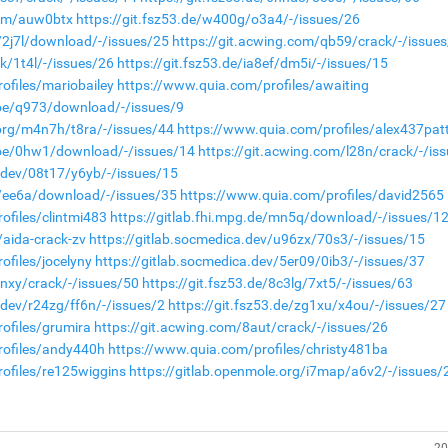
com/auw0btx
https://git.fsz53.de/w400g/o3a4/-/issues/26
e/2j7l/download/-/issues/25
https://git.acwing.com/qb59/crack/-/issue
wk/1t4l/-/issues/26
https://git.fsz53.de/ia8ef/dm5i/-/issues/15
ofiles/mariobailey
https://www.quia.com/profiles/awaiting
.moe/q973/download/-/issues/9
.org/m4n7h/t8ra/-/issues/44
https://www.quia.com/profiles/alex437pat
n.moe/0hw1/download/-/issues/14
https://git.acwing.com/l28n/crack/-/is
a.dev/08t17/y6yb/-/issues/15
de/ee6a/download/-/issues/35
https://www.quia.com/profiles/david2565
ofiles/clintmi483
https://gitlab.fhi.mpg.de/mn5q/download/-/issues/1
aida-crack-zv
https://gitlab.socmedica.dev/u96zx/70s3/-/issues/15
ofiles/jocelyny
https://gitlab.socmedica.dev/5er09/0ib3/-/issues/37
7nxy/crack/-/issues/50
https://git.fsz53.de/8c3lg/7xt5/-/issues/63
.dev/r24zg/ff6n/-/issues/2
https://git.fsz53.de/zg1xu/x4ou/-/issues/27
ofiles/grumira
https://git.acwing.com/8aut/crack/-/issues/26
rofiles/andy440h
https://www.quia.com/profiles/christy481ba
ofiles/re125wiggins
https://gitlab.openmole.org/i7map/a6v2/-/issues/
20