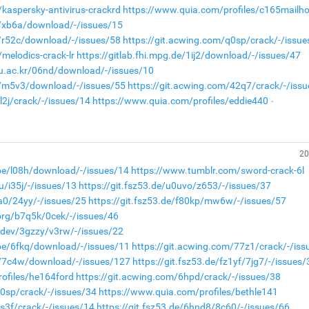
kaspersky-antivirus-crackrd
https://www.quia.com/profiles/c165mailho
de/xb6a/download/-/issues/15
e/r52c/download/-/issues/58
https://git.acwing.com/q0sp/crack/-/issue
melodics-crack-lr
https://gitlab.fhi.mpg.de/1ij2/download/-/issues/47
nu.ac.kr/06nd/download/-/issues/10
de/m5v3/download/-/issues/55
https://git.acwing.com/42q7/crack/-/iss
l2j/crack/-/issues/14
https://www.quia.com/profiles/eddie440
20
.moe/l08h/download/-/issues/14
https://www.tumblr.com/sword-crack-6l
u/i35j/-/issues/13
https://git.fsz53.de/u0uvo/z653/-/issues/37
wa0/24yy/-/issues/25
https://git.fsz53.de/f80kp/mw6w/-/issues/57
.org/b7q5k/0cek/-/issues/46
a.dev/3gzzy/v3rw/-/issues/22
.moe/6fkq/download/-/issues/11
https://git.acwing.com/77z1/crack/-/iss
de/7c4w/download/-/issues/127
https://git.fsz53.de/fz1yf/7jg7/-/issues/
ofiles/he164ford
https://git.acwing.com/6hpd/crack/-/issues/38
q0sp/crack/-/issues/34
https://www.quia.com/profiles/bethle141
1s3f/crack/-/issues/14
https://git.fsz53.de/6hnd8/8c60/-/issues/66