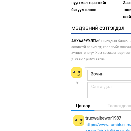
нуугтмал хөрөнгийг
Зас
битүүмжлэнэ
тан
ший
МЭДЭЭНИЙ
СЭТГЭГДЭЛ
АНХААРУУЛГА:
Уншигчдын бичсэн с
зохисгүй зарим үг, хэллэгийг хязга
хүндэтгэнэ үү. Хэм хэмжээг зөрчсө
утсаар хүлээн авна.
Цагаар
Таалагдса
trucwalbewor1987
https://www.tumblr.com/
https://gitlab.fhi.mpg.