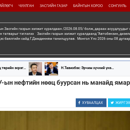
ИЙЛӨГЧ
ЧУУЛГАН
ЗАСГИЙН ГАЗАР
БАЙНГЫН ХОРОО
СОНГУУЛЬ
н Засгийн газрын ээлжит хуралдаан /2026.08.05/ болж, дараах асуудлуудыг
н татварыг тэглэлээ Засгийн газрын ээлжит хуралдаанд “Автобензин, дизел
дэс баялгийн сайд Г.Дамдинням танилцуулав. Монгол Улс 2026 оны 08 дугаар 
 төрийн эсрэг...
Н.Тавихбэх: Эрчим хүчний үнэ...
У-ын нефтийн нөөц буурсан нь манайд ямар
ХУВААЛЦАХ
ЖИРГЭ