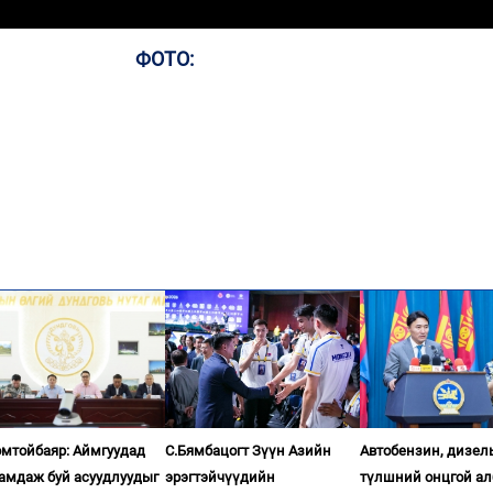
ФОТО:
омтойбаяр: Аймгуудад
С.Бямбацогт Зүүн Азийн
Автобензин, дизел
гамдаж буй асуудлуудыг
эрэгтэйчүүдийн
түлшний онцгой ал