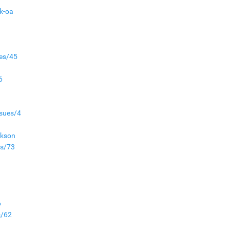
k-oa
Аймгуудад баригдаж
буй ДЦС-ын төслийг
үргэлжүүлэх чиглэл
өглөө
Улсын хэмжээнд АИ-92
ues/45
автобензиний 17
хоногийн нөөцтэй байна
6
Н.Номтойбаяр: Эрт
ssues/4
сэрэмжлүүлэх
тогтолцоо, шинэ
ckson
технологи гамшгийн
эрсдэлийг бууруулах гол
es/73
хөшүүрэг
“280 мянган тонн хагас
кокс, 180 мянган тонн
сайжруулсан түлшээр
өвлийг давна”
6
Г.Дамдинням: Газрын
s/62
тос боловсруулах
1