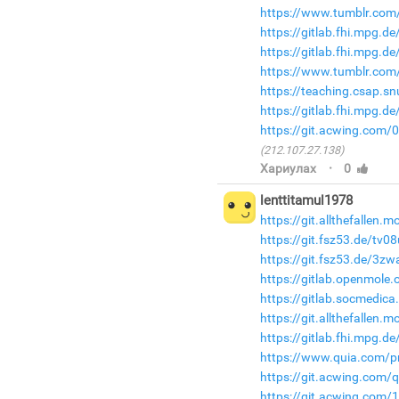
https://www.tumblr.com/
https://gitlab.fhi.mpg.
https://gitlab.fhi.mpg.d
https://www.tumblr.com/
https://teaching.csap.s
https://gitlab.fhi.mpg.
https://git.acwing.com/0
(212.107.27.138)
·
Хариулах
0
lenttitamul1978
https://git.allthefallen
https://git.fsz53.de/tv08
https://git.fsz53.de/3z
https://gitlab.openmole
https://gitlab.socmedic
https://git.allthefallen
https://gitlab.fhi.mpg.
https://www.quia.com/pr
https://git.acwing.com/
https://git.acwing.com/