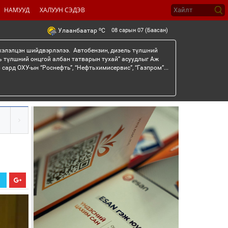
НАМУУД
ХАЛУУН СЭДЭВ
o
08 сарын 07 (Баасан)
Улаанбаатар
C
 хэлэлцэн шийдвэрлэлээ. Автобензин, дизель түлшний
ь түлшний онцгой албан татварын тухай” асуудлыг Аж
сард ОХУ-ын “Роснефть”, “Нефтьхимисервис”, “Газпром”...
Х