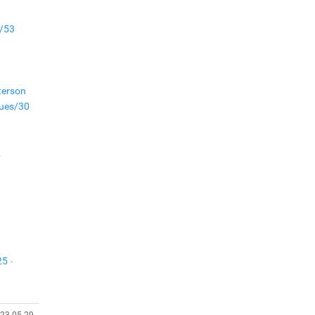
Н.Учралын мэдэгдлүүд
s/53
Төв аймагт өвлийн
бэлтгэл ажил 80 хувьтай
үргэлжилж байна
terson
sues/30
“Хөдөө аж ахуй,
хөдөөгийн хөгжил
төслийн 2 дахь шат”
төслийн хүрээнд 4
2
банктай дамжуулан
зээлдүүлэх гэрээ
байгууллаа
25
23-05-29