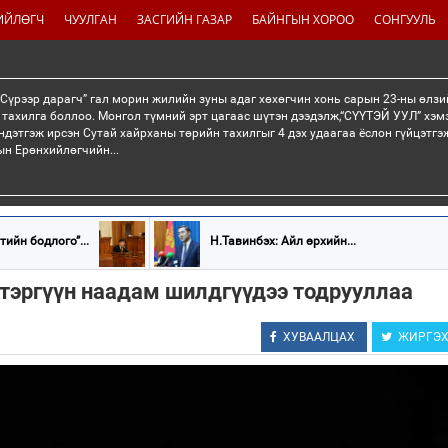
ИЙЛӨГЧ
ЧУУЛГАН
ЗАСГИЙН ГАЗАР
БАЙНГЫН ХОРОО
СОНГУУЛЬ
“Сүрээр дарагч” гал морин жилийн зуны адаг хөхөгчин хонь сарын 23-ны өлзи
 тахилга боллоо. Монгол түмний эрт цагаас шүтэн дээдэлж,“СҮҮТЭЙ УУЛ” хэмэ
ндэтгэж ирсэн Сутай хайрханы төрийн тахилгыг 4 дэх удаагаа ёслон гүйцэтг
н Ерөнхийлөгчийн...
тийн бодлого”...
Н.Тавинбэх: Айл өрхийн...
 тэргүүн наадам шилдгүүдээ тодрууллаа
ХУВААЛЦАХ
ЖИРГЭ