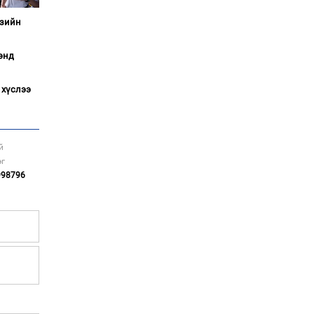
газарт “үлдсэн” зургаан
Азийн
дэд сайдын хөрөнгийн
мэдүүлэг
энд
Ерөнхий сайд
Н.Учралын мэдэгдлүүд
 хүслээ
Төв аймагт өвлийн
бэлтгэл ажил 80 хувьтай
үргэлжилж байна
й
эг
998796