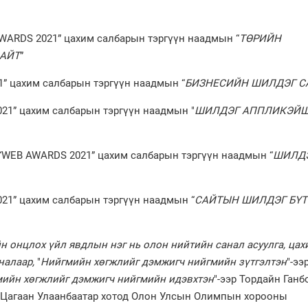
ARDS 2021” цахим салбарын тэргүүн наадмын “
ТӨРИЙН
АЙТ
”
1” цахим салбарын тэргүүн наадмын “
БИЗНЕСИЙН ШИЛДЭГ С
1” цахим салбарын тэргүүн наадмын "
ШИЛДЭГ АППЛИКЭЙ
WEB AWARDS 2021” цахим салбарын тэргүүн наадмын “
ШИЛДЭ
21” цахим салбарын тэргүүн наадмын “
САЙТЫН ШИЛДЭГ БҮ
н онцлох үйл явдлын нэг нь олон нийтийн санал асуулга, цах
налаар,
"
Нийгмийн хөгжлийг дэмжигч нийгмийн зүтгэлтэн
"-ээ
ийн хөгжлийг дэмжигч нийгмийн идэвхтэн
"-ээр Тордайн Ган
П.Цагаан Улаанбаатар хотод Олон Улсын Олимпын хорооны