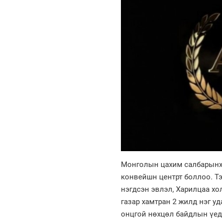
Монголын цахим салбарынхн
конвейшн центрт боллоо
.
Т
нэгдсэн эвлэл, Харилцаа хо
газар хамтран 2 жилд нэг у
онцгой нөхцөл байдлын үед