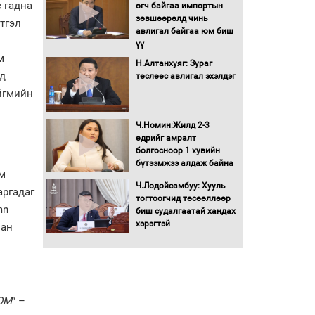
 гадна
Бага орлоготой
өгч байгаа импортын
иргэдийн орлогод
зөвшөөрөлд чинь
тгэл
татвар ногдуулахгүй
авлигал байгаа юм биш
байх эрх зүйн орчныг
үү
бүрдүүллээ
м
Н.Алтанхуяг: Зураг
мд
Хөшөө бүтсэн түүхийг
төслөөс авлигал эхэлдэг
өгүүлэх 7 баримт
йгмийн
Хөвсгөл нуурын лусыг
Ч.Номин:Жилд 2-3
тахих төрийн тахилгын
өдрийг амралт
ёслол боллоо
болгосноор 1 хувийн
бүтээмжээ алдаж байна
м
“Хар жагсаалт”-ын
Ч.Лодойсамбуу: Хууль
аргадаг
асуудлыг цэгцлэх
тогтоогчид төсөөллөөр
mn
чиглэлээр
биш судалгаатай хандах
Монголбанкны
хэрэгтэй
лан
удирдлагад 30 хоногийн
хугацаатай үүрэг өглөө
Ерөнхий сайд Н.Учрал
олимпиадын хүрээнд
гарсан зардлыг
ОМ
” –
шийдвэрлэж өгөхөөр