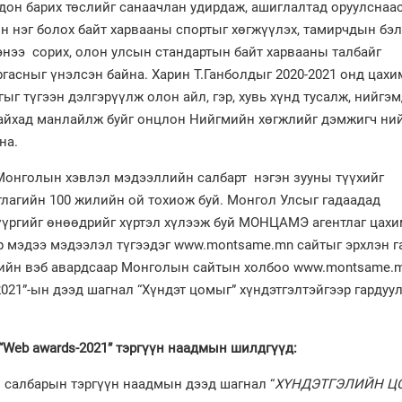
он барих төслийг санаачлан удирдаж, ашиглалтад оруулснаас
 нэг болох байт харвааны спортыг хөгжүүлэх, тамирчдын бэл
гэнээ сорих, олон улсын стандартын байт харвааны талбайг
ргасныг үнэлсэн байна. Харин Т.Ганболдыг 2020-2021 онд цахи
гыг түгээн дэлгэрүүлж олон айл, гэр, хувь хүнд тусалж, нийгэ
 байхад манлайлж буйг онцлон Нийгмийн хөгжлийг дэмжигч ни
йна.
 Монголын хэвлэл мэдээллийн салбарт нэгэн зууны түүхийг
агийн 100 жилийн ой тохиож буй. Монгол Улсыг гадаадад
үүргийг өнөөдрийг хүртэл хүлээж буй МОНЦАМЭ агентлаг цахи
р мэдээ мэдээлэл түгээдэг www.montsame.mn сайтыг эрхлэн г
агийн вэб авардсаар Монголын сайтын холбоо www.montsame.
021”-ын дээд шагнал “Хүндэт цомыг” хүндэтгэлтэйгээр гардуу
Web awards-2021” тэргүүн наадмын шилдгүүд:
 салбарын тэргүүн наадмын дээд шагнал “
ХҮНДЭТГЭЛИЙН Ц