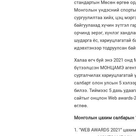
стандартын Мөсөн өргөө орд
Монголын үндэсний спортын
сургуулилтаа хийх, цэц мэр
байгуулахад хүчин зүтгэл га
орчинд эерэг, хүнлэг хандла
шударга ёс, хариуцлагатай
идэвхтэнээр тодруулсан ба
Халаа өгч буй энэ 2021 онд
бүтээлцсэн МОНЦАМЭ агентл
сурталчилах хариуцлагатай 
салбарт олон улсын 5 хэлээ
билээ. Тиймээс 5 дахь уда
сайтыг онцлон Web awards-2
өглөө.
Монголын цахим салбарын “
1. “WEB AWARDS 2021” цахим