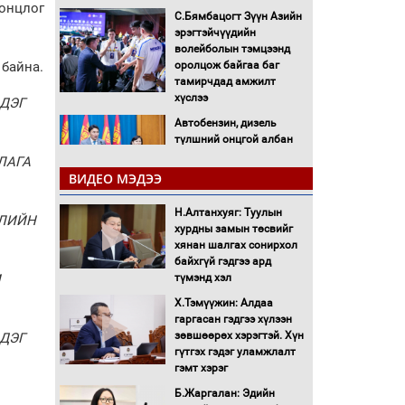
 онцлог
С.Бямбацогт Зүүн Азийн
эрэгтэйчүүдийн
волейболын тэмцээнд
оролцож байгаа баг
 байна.
тамирчдад амжилт
хүслээ
ДЭГ
Автобензин, дизель
түлшний онцгой албан
татварыг тэглэлээ
ЛАГА
ВИДЕО МЭДЭЭ
Санхүүгийн хэмнэлтийн
Н.Алтанхуяг: Туулын
горимд эрүүл мэндийн
ЛИЙН
хурдны замын төсвийг
салбар хамаарахгүй
хянан шалгах сонирхол
байхгүй гэдгээ ард
Нөөцийн махны
түмэнд хэл
И
худалдаа, борлуулалтыг
Х.Тэмүүжин: Алдаа
нээлттэй ил тод болгоно
гаргасан гэдгээ хүлээн
зөвшөөрөх хэрэгтэй. Хүн
ДЭГ
Монгол Улс “COP17”-д
гүтгэх гэдэг уламжлалт
“Тал хээрийн
гэмт хэрэг
төлөвлөгөө”-гөө
Б.Жаргалан: Эдийн
танилцуулна