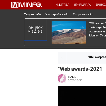
НИЙТЛЭЛ
ЯРИЛЦЛАГА
ЕРӨНХ
Үндсэн сайт
Улс төрийн сайт
Спортын сайт
XVII жарны 
ОНЦЛОХ
тайх төрийн
МЭДЭЭ
эрхэмлэн хү
Монгол Улсы
“Шинэ сэргэл
“Web awards-2021”
Номин
2021-12-31