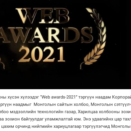
ы хүсэн хүлээдэг “Web awards-2021” тэргүүн наадам Корпора
эргүүн наадмыг Монголын сайтын холбоо, Монголын сэтгүүл
лбоо мэдээллийн технологийн газар, Харилцаа холбооны зохи
даа зохион байгуулдаг уламжлалтай юм. Энэ удаагийнх цар та
 цахим орчинд нийгмийн хариуцлагаар тэргүүлэгчид Монголы