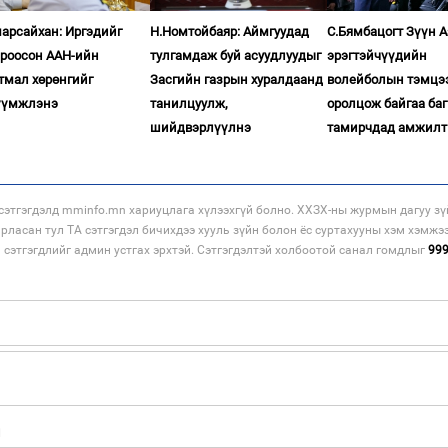
арсайхан: Иргэдийг
Н.Номтойбаяр: Аймгуудад
С.Бямбацогт Зүүн 
ироосон ААН-ийн
тулгамдаж буй асуудлуудыг
эрэгтэйчүүдийн
тмал хөрөнгийг
Засгийн газрын хуралдаанд
волейболын тэмцэ
үүмжлэнэ
танилцуулж,
оролцож байгаа баг
шийдвэрлүүлнэ
тамирчдад амжилт
этгэгдэлд mminfo.mn хариуцлага хүлээхгүй болно. ХХЗХ-ны журмын дагуу зү
арласан тул ТА сэтгэгдэл бичихдээ хууль зүйн болон ёс суртахууны хэм хэмжэ
н сэтгэгдлийг админ устгах эрхтэй. Сэтгэгдэлтэй холбоотой санал гомдлыг
99
н