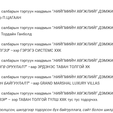
 салбарын тэргүүн наадмын “
НИЙГМИЙН ХӨГЖЛИЙГ ДЭМЖИ
эр П.ЦАГААН
 салбарын тэргүүн наадмын “
НИЙГМИЙН ХӨГЖЛИЙГ ДЭМЖИ
р Тордайн Ганболд
 салбарын тэргүүн наадмын “
НИЙГМИЙН ХӨГЖЛИЙГ ДЭМЖИ
ЛГЭЭ
” –ээр ГЭРЭГЭ СИСТЕМС ХХК
 салбарын тэргүүн наадмын “
НИЙГМИЙН ХӨГЖЛИЙГ ДЭМЖИ
ГӨ ОРУУЛАЛТ
” –аар ЭРДЭНЭС ТАВАН ТОЛГОЙ ХК
 салбарын тэргүүн наадмын “
НИЙГМИЙН ХӨГЖЛИЙГ ДЭМЖИ
Н БАЙГУУЛАЛТ
” –аар GRAND MARSHAL LUXURY VILLAS
 салбарын тэргүүн наадмын “
НИЙГМИЙН ХӨГЖЛИЙГ ДЭМЖИ
ВЭР
” – ээр ТАВАН ТОЛГОЙ ТҮЛШ ХХК тус тус тодорчээ.
олцсон, шилдгээр тодорсон бүх байгууллага, сайт болон шил