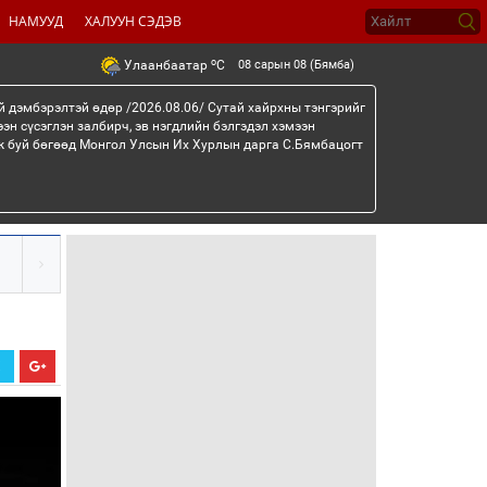
НАМУУД
ХАЛУУН СЭДЭВ
o
08 сарын 08 (Бямба)
Улаанбаатар
C
й дэмбэрэлтэй өдөр /2026.08.06/ Сутай хайрхны тэнгэрийг
эн сүсэглэн залбирч, эв нэгдлийн бэлгэдэл хэмээн
эж буй бөгөөд Монгол Улсын Их Хурлын дарга С.Бямбацогт
Х