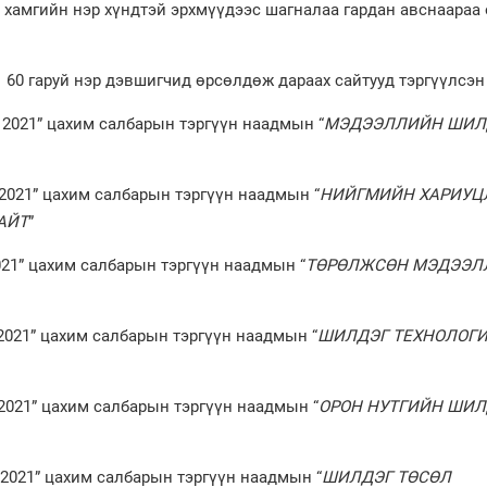
 хамгийн нэр хүндтэй эрхмүүдээс шагналаа гардан авснаараа
60 гаруй нэр дэвшигчид өрсөлдөж дараах сайтууд тэргүүлсэн
2021” цахим салбарын тэргүүн наадмын “
МЭДЭЭЛЛИЙН ШИЛ
021” цахим салбарын тэргүүн наадмын “
НИЙГМИЙН ХАРИУЦ
АЙТ
”
21” цахим салбарын тэргүүн наадмын “
ТӨРӨЛЖСӨН МЭДЭЭЛ
2021” цахим салбарын тэргүүн наадмын “
ШИЛДЭГ ТЕХНОЛОГ
021” цахим салбарын тэргүүн наадмын “
ОРОН НУТГИЙН ШИЛ
2021” цахим салбарын тэргүүн наадмын “
ШИЛДЭГ ТӨСӨЛ