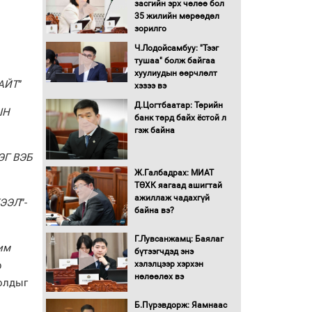
засгийн эрх чөлөө бол
16 төрлийн эмийг нэг эх
35 жилийн мөрөөдөл
үүсвэрээс худалдан авах
зорилго
журмыг баталлаа
Ч.Лодойсамбуу: "Тээг
тушаа" болж байгаа
Бүх шатанд хэмнэлтийн
хуулиудын өөрчлөлт
горимд шилжиж, найр
АЙТ
”
хэзээ вэ
наадам, зөвлөгөөн,
Д.Цогтбаатар: Төрийн
гадаад томилолтыг
ШН
банк төрд байх ёстой л
хориглолоо
гэж байна
Сайд нар төсвөө хэрхэн
зарцуулах вэ?
Г ВЭБ
Ж.Галбадрах: МИАТ
ТӨХК яагаад ашигтай
ажиллаж чадахгүй
Засгийн газрын ээлжит
ТЭЭЛ
”-
байна вэ?
хуралдаан болж байна
Г.Лувсанжамц: Баялаг
им
бүтээгчдэд энэ
Автомашинд улсын
р
хэлэлцээр хэрхэн
дугаарын тэгш,
нөлөөлөх вэ
сондгойгоор шатахуун
болдыг
олгоно
Б.Пүрэвдорж: Яамнаас