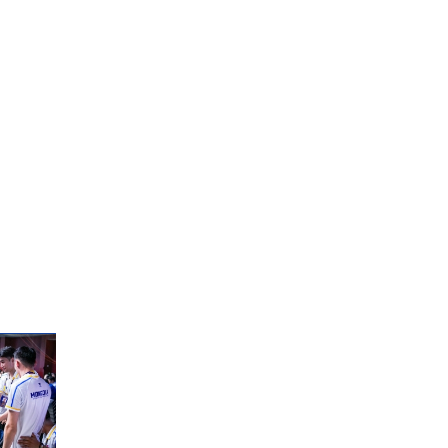
сайжруулсан түлшээр
өвлийг давна”
Г.Дамдинням: Газрын
тос боловсруулах
үйлдвэрийн бүтээн
байгуулалтын ажил
эрчимтэй үргэлжилж
байна
"Сэлбэ” дэд төвийг
"Smart selbe city" болгон
хөгжүүлэх чиглэл өглөө
Иргэдийн
төлөөлөгчдийн хурал
хяналт тавьдаг байх эрх
зүйн орчныг бүрдүүлнэ
Ерөнхий сайд Н.Учрал
Япон Улсаас Элчин сайд
Игавахара Масарүг
хүлээн авч уулзлаа
Н.Учралын Засгийн