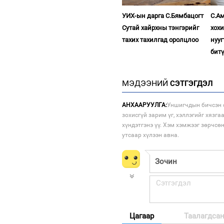
УИХ-ын дарга С.Бямбацогт
С.Ам
Сутай хайрхны тэнгэрийг
хох
тахих тахилгад оролцлоо
нууг
бит
МЭДЭЭНИЙ
СЭТГЭГДЭЛ
АНХААРУУЛГА:
Уншигчдын бичсэн с
зохисгүй зарим үг, хэллэгийг хязга
хүндэтгэнэ үү. Хэм хэмжээг зөрчсө
утсаар хүлээн авна.
Цагаар
Таалагдса