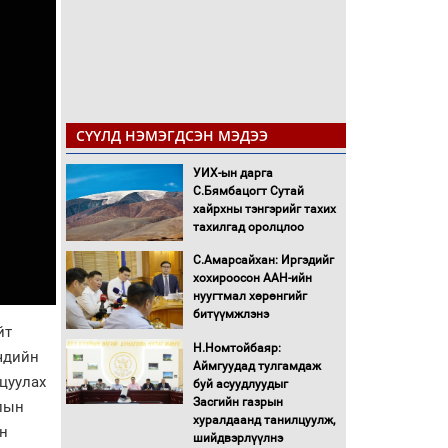
СҮҮЛД НЭМЭГДСЭН МЭДЭЭ
УИХ-ын дарга
С.Бямбацогт Сутай
хайрхны тэнгэрийг тахих
тахилгад оролцлоо
С.Амарсайхан: Иргэдийг
хохироосон ААН-ийн
нуугтмал хөрөнгийг
битүүмжлэнэ
йт
Н.Номтойбаяр:
чдийн
Аймгуудад тулгамдаж
цуулах
буй асуудлуудыг
Засгийн газрын
хлын
хуралдаанд танилцуулж,
н
шийдвэрлүүлнэ