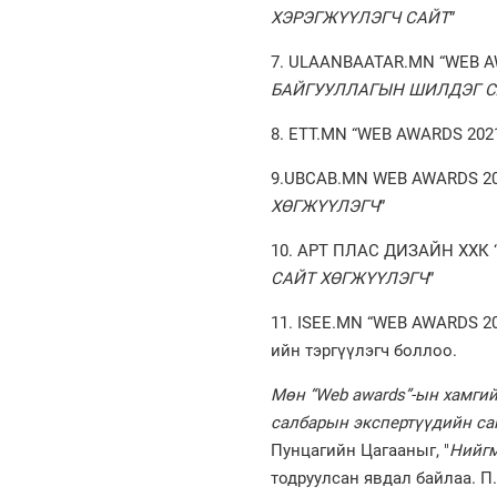
ХЭРЭГЖҮҮЛЭГЧ САЙТ
”
7. ULAANBAATAR.MN “WEB AW
БАЙГУУЛЛАГЫН ШИЛДЭГ С
8. ETT.MN “WEB AWARDS 202
9.UBCАB.MN WEB AWARDS 202
ХӨГЖҮҮЛЭГЧ
”
10. АРТ ПЛАС ДИЗАЙН ХХК “
САЙТ ХӨГЖҮҮЛЭГЧ
”
11. ISEE.MN “WEB AWARDS 20
ийн тэргүүлэгч боллоо.
Мөн “Web awards”-ын хамгий
салбарын экспертүүдийн са
Пунцагийн Цагааныг, "
Нийгм
тодруулсан явдал байлаа. 