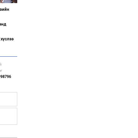
болов
Азийн
Энэ намар 1-6 дугаар
ангийн хүүхдүүдэд
сургуулийн автобус
энд
үйлчилнэ
Аймгуудад баригдаж
 хүслээ
буй ДЦС-ын төслийг
үргэлжүүлэх чиглэл
өглөө
Улсын хэмжээнд АИ-92
й
автобензиний 17
эг
хоногийн нөөцтэй байна
998796
Н.Номтойбаяр: Эрт
сэрэмжлүүлэх
тогтолцоо, шинэ
технологи гамшгийн
эрсдэлийг бууруулах гол
хөшүүрэг
“280 мянган тонн хагас
кокс, 180 мянган тонн