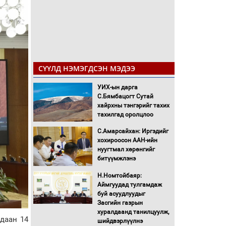
СҮҮЛД НЭМЭГДСЭН МЭДЭЭ
УИХ-ын дарга
С.Бямбацогт Сутай
хайрхны тэнгэрийг тахих
тахилгад оролцлоо
С.Амарсайхан: Иргэдийг
хохироосон ААН-ийн
нуугтмал хөрөнгийг
битүүмжлэнэ
Н.Номтойбаяр:
Аймгуудад тулгамдаж
буй асуудлуудыг
Засгийн газрын
хуралдаанд танилцуулж,
даан 14
шийдвэрлүүлнэ