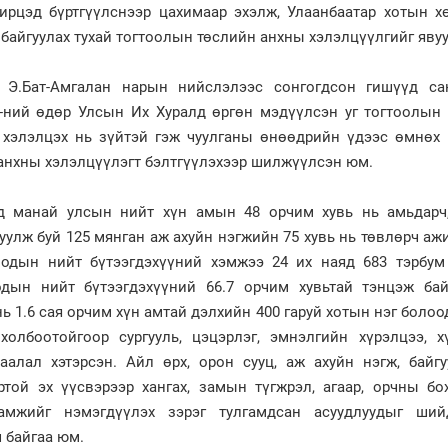
ирцэд бүртгүүлснээр цахимаар эхэлж, Улаанбаатар хотын х
 байгуулах тухай тогтоолын төслийн анхны хэлэлцүүлгийг явуу
Э.Бат-Амгалан нарын нийслэлээс сонгогдсон гишүүд са
-ний өдөр Улсын Их Хуралд өргөн мэдүүлсэн уг тогтоолын 
 хэлэлцэх нь зүйтэй гэж чуулганы өнөөдрийн үдээс өмнөх 
анхны хэлэлцүүлэгт бэлтгүүлэхээр шилжүүлсэн юм.
од манай улсын нийт хүн амын 48 орчим хувь нь амьдарч
улж буй 125 мянган аж ахуйн нэгжийн 75 хувь нь төвлөрч аж
одын нийт бүтээгдэхүүний хэмжээ 24 их наяд 683 тэрбум 
дын нийт бүтээгдэхүүний 66.7 орчим хувьтай тэнцэж бай
ь 1.6 сая орчим хүн амтай дэлхийн 400 гаруй хотын нэг болоо
олбоотойгоор сургууль, цэцэрлэг, эмнэлгийн хүрэлцээ, х
аалал хэтэрсэн. Айл өрх, орон сууц, аж ахуйн нэгж, байгу
ртой эх үүсвэрээр хангах, замын түгжрэл, агаар, орчны бо
уламжийг нэмэгдүүлэх зэрэг тулгамдсан асуудлуудыг ший
 байгаа юм.