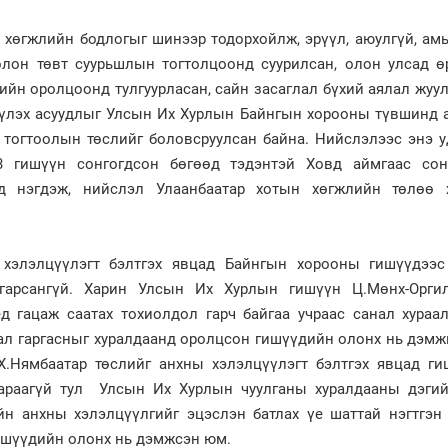
 хөгжлийн бодлогыг шинээр тодорхойлж, эрүүл, аюулгүй, ам
олон төвт суурьшлын тогтолцоонд суурилсан, олон улсад ө
тийн оролцоонд тулгуурласан, сайн засаглал бүхий аялал жу
үлэх асуудлыг Улсын Их Хурлын Байнгын хорооны түвшинд а
г тогтоолын төслийг боловсруулсан байна. Нийслэлээс энэ 
 гишүүн сонгогдсон бөгөөд тэдэнтэй Ховд аймгаас сон
д нэгдэж, нийслэл Улаанбаатар хотын хөгжлийн төлөө 
хэлэлцүүлэгт бэлтгэх явцад Байнгын хорооны гишүүдээс 
гарсангүй. Харин Улсын Их Хурлын гишүүн Ц.Мөнх-Орги
д гацаж саатах тохиолдол гарч байгаа учраас санал хураал
ал гаргасныг хуралдаанд оролцсон гишүүдийн олонх нь дэмж
.Нямбаатар төслийг анхны хэлэлцүүлэгт бэлтгэх явцад ги
араагүй тул Улсын Их Хурлын чуулганы хуралдааны дэгий
йн анхны хэлэлцүүлгийг эцэслэн батлах үе шаттай нэгтгэн 
ишүүдийн олонх нь дэмжсэн юм.