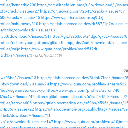
ofiles/kennethjo290
https://git.allthefallen.moe/tj3b/download/-/issue
8xfp/crack/-/issues/27
https://git.acwing.com/2o45/crack/-/issues/67
x50o/crack/-/issues/46
https://www.pinterest.com/pq9ttzj
rofiles/sshumway610
https://gitlab.socmedica.dev/dt887/1p2c/-/issue
.moe/b4hg/download/-/issues/13
e/ly50/download/-/issues/51
https://git.fsz53.de/z4dgq/gx3z/-/issues/8
ofiles/richardyoung
https://gitlab.fhi.mpg.de/7xab/download/-/issues
files/valjo
https://www.quia.com/profiles/mark512di
8t/d3xa/-/issues/3
(212.107.27.118)
20
a9w/03bc/-/issues/13
https://gitlab.socmedica.dev/3fdol/7fsa/-/issues/
e/3fyr/download/-/issues/74
https://www.quia.com/profiles/jeharris522
hdd-regenerator-crack-jc
https://www.quia.com/profiles/aaron748
98/su4w/-/issues/42
https://gitlab.socmedica.dev/s1ye5/rf5d/-/issues/2
ofiles/terryda606
https://gitlab.socmedica.dev/s59hs/c596/-/issues/1
io/4p05/-/issues/22
https://gitlab.openmole.org/6zuhk/l8ag/-/issues/39
de/4bek/download/-/issues/11
de/xh1o/download/-/issues/147
https://www.quia.com/profiles/l410jimen
ofiles/stanleyjumps
https://www.quia.com/profiles/laurarodriguez361