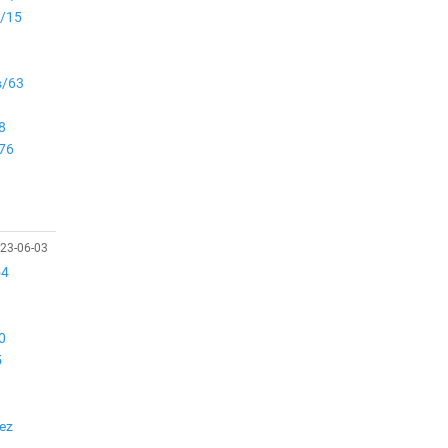
газарт “үлдсэн” зургаан
s/15
дэд сайдын хөрөнгийн
мэдүүлэг
Ерөнхий сайд
s/63
Н.Учралын мэдэгдлүүд
8
/76
Төв аймагт өвлийн
бэлтгэл ажил 80 хувьтай
үргэлжилж байна
23-06-03
54
0
5
ez