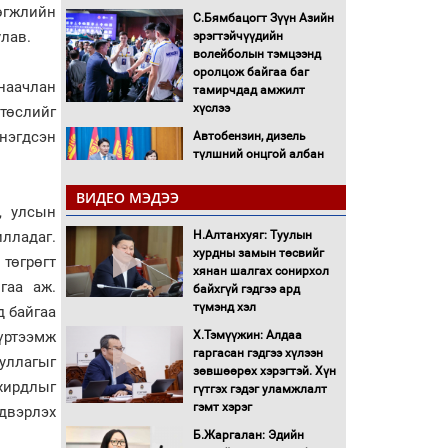
өгжлийн
С.Бямбацогт Зүүн Азийн
лав.
эрэгтэйчүүдийн
волейболын тэмцээнд
оролцож байгаа баг
наачлан
тамирчдад амжилт
хүслээ
төслийг
нэгдсэн
Автобензин, дизель
түлшний онцгой албан
татварыг тэглэлээ
ВИДЕО МЭДЭЭ
, улсын
Санхүүгийн хэмнэлтийн
Н.Алтанхуяг: Туулын
илладаг.
горимд эрүүл мэндийн
хурдны замын төсвийг
салбар хамаарахгүй
төгрөгт
хянан шалгах сонирхол
гаа аж.
байхгүй гэдгээ ард
Нөөцийн махны
түмэнд хэл
д байгаа
худалдаа, борлуулалтыг
Х.Тэмүүжин: Алдаа
үртээмж
нээлттэй ил тод болгоно
гаргасан гэдгээ хүлээн
уллагыг
зөвшөөрөх хэрэгтэй. Хүн
Монгол Улс “COP17”-д
хирдлыг
гүтгэх гэдэг уламжлалт
“Тал хээрийн
гэмт хэрэг
двэрлэх
төлөвлөгөө”-гөө
Б.Жаргалан: Эдийн
танилцуулна