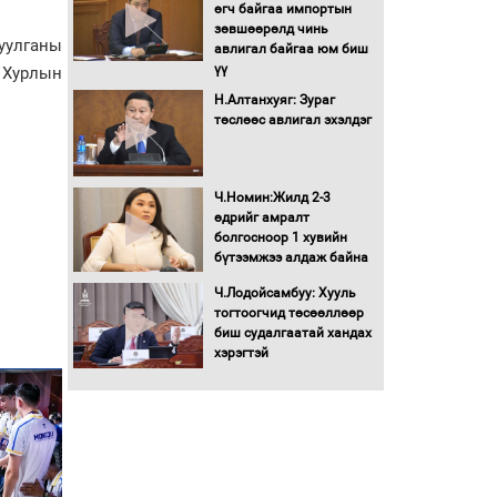
Бага орлоготой
өгч байгаа импортын
иргэдийн орлогод
зөвшөөрөлд чинь
уулганы
татвар ногдуулахгүй
авлигал байгаа юм биш
байх эрх зүйн орчныг
үү
 Хурлын
бүрдүүллээ
Н.Алтанхуяг: Зураг
Хөшөө бүтсэн түүхийг
төслөөс авлигал эхэлдэг
өгүүлэх 7 баримт
Хөвсгөл нуурын лусыг
Ч.Номин:Жилд 2-3
тахих төрийн тахилгын
өдрийг амралт
ёслол боллоо
болгосноор 1 хувийн
бүтээмжээ алдаж байна
“Хар жагсаалт”-ын
Ч.Лодойсамбуу: Хууль
асуудлыг цэгцлэх
тогтоогчид төсөөллөөр
чиглэлээр
биш судалгаатай хандах
Монголбанкны
хэрэгтэй
удирдлагад 30 хоногийн
хугацаатай үүрэг өглөө
Ерөнхий сайд Н.Учрал
олимпиадын хүрээнд
гарсан зардлыг
шийдвэрлэж өгөхөөр