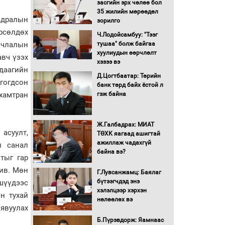
засгийн эрх чөлөө бол
16 төрлийн эмийг нэг эх
35 жилийн мөрөөдөл
үүсвэрээс худалдан авах
ьдралын
зорилго
журмыг баталлаа
рсөлдөх
Ч.Лодойсамбуу: "Тээг
тушаа" болж байгаа
улчлалын
Бүх шатанд хэмнэлтийн
хуулиудын өөрчлөлт
вч үзэх
горимд шилжиж, найр
хэзээ вэ
удаагийн
наадам, зөвлөгөөн,
Д.Цогтбаатар: Төрийн
гадаад томилолтыг
гогдсон
банк төрд байх ёстой л
хориглолоо
гэж байна
хамтран
Сайд нар төсвөө хэрхэн
зарцуулах вэ?
Ж.Галбадрах: МИАТ
асуулт,
ТӨХК яагаад ашигтай
ажиллаж чадахгүй
Засгийн газрын ээлжит
л санал
байна вэ?
хуралдаан болж байна
тыг гар
ив. Мөн
Г.Лувсанжамц: Баялаг
бүтээгчдэд энэ
шүүдээс
Автомашинд улсын
хэлэлцээр хэрхэн
дугаарын тэгш,
н тухай
нөлөөлөх вэ
сондгойгоор шатахуун
явуулах
олгоно
Б.Пүрэвдорж: Яамнаас