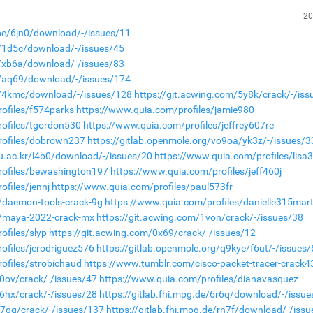
20
.moe/6jn0/download/-/issues/11
de/1d5c/download/-/issues/45
de/xb6a/download/-/issues/83
de/aq69/download/-/issues/174
de/4kmc/download/-/issues/128
https://git.acwing.com/5y8k/crack/-/iss
ofiles/f574parks
https://www.quia.com/profiles/jamie980
rofiles/tgordon530
https://www.quia.com/profiles/jeffrey607re
rofiles/dobrown237
https://gitlab.openmole.org/vo9oa/yk3z/-/issues/3
nu.ac.kr/l4b0/download/-/issues/20
https://www.quia.com/profiles/lisa
rofiles/bewashington197
https://www.quia.com/profiles/jeff460j
files/jennj
https://www.quia.com/profiles/paul573fr
/daemon-tools-crack-9g
https://www.quia.com/profiles/danielle315mart
m/maya-2022-crack-mx
https://git.acwing.com/1von/crack/-/issues/38
ofiles/slyp
https://git.acwing.com/0x69/crack/-/issues/12
ofiles/jerodriguez576
https://gitlab.openmole.org/q9kye/f6ut/-/issues/
ofiles/strobichaud
https://www.tumblr.com/cisco-packet-tracer-crack4
x0ov/crack/-/issues/47
https://www.quia.com/profiles/dianavasquez
s6hx/crack/-/issues/28
https://gitlab.fhi.mpg.de/6r6q/download/-/issu
a7qq/crack/-/issues/137
https://gitlab.fhi.mpg.de/rn7f/download/-/issu