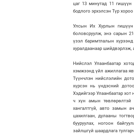
цаг 13 минутад 11 гишүүн 
бодлого эрхэлсэн Түр хороо
Улсын Их Хурлын гишүүн 
боловсруулж, энэ сарын 21
үзэл баримтлалын хүрээнд
хуралдаанаар шийдвэрлэж, 
Нийслэл Улаанбаатар хот
хэмжээнд үйл ажиллагаа яву
Түүнчлэн нийслэлийн дото
хүрсэн нь үндэсний дотоо
Хэдийгээр Улаанбаатар хот н
ч хүн амын төвлөрөлтэй х
хангалтгүй, авто замын ач
цахилгаан, дулааны тогтво
бууруулах, ногоон байгу
зайлшгүй шаардлага тулгарч