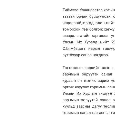
Тиймээс Улаанбаатар хотын
таатай орчин бүрдүүлсэн, 
чадвартай, иргэд, олон ний
томоохон төв болгож хөгжү
шаардлагатайг харгалзан у
Улсын Их Хуралд нийт 23
С.Бямбацогт нарын гишүү
зүтгэхээр санаа нэгджээ.
Тогтоолын төслийг анхны 
зарчмын зөрүүтэй санал 
хураалтын техник зарим үе
өргөж явуулах горимын сан
Улсын Их Хурлын гишүүн Х
зарчмын зөрүүтэй санал г
хуульд заасны дагуу төсли
горимын санал гаргасныг г