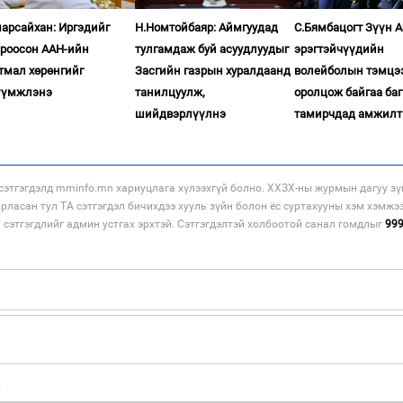
арсайхан: Иргэдийг
Н.Номтойбаяр: Аймгуудад
С.Бямбацогт Зүүн 
ироосон ААН-ийн
тулгамдаж буй асуудлуудыг
эрэгтэйчүүдийн
тмал хөрөнгийг
Засгийн газрын хуралдаанд
волейболын тэмцэ
үүмжлэнэ
танилцуулж,
оролцож байгаа баг
шийдвэрлүүлнэ
тамирчдад амжилт
этгэгдэлд mminfo.mn хариуцлага хүлээхгүй болно. ХХЗХ-ны журмын дагуу зү
арласан тул ТА сэтгэгдэл бичихдээ хууль зүйн болон ёс суртахууны хэм хэмжэ
н сэтгэгдлийг админ устгах эрхтэй. Сэтгэгдэлтэй холбоотой санал гомдлыг
99
н