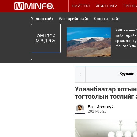
НИЙТЛЭЛ
ЯРИЛЦЛАГА
ЕРӨНХ
Үндсэн сайт
Улс төрийн сайт
Спортын сайт
XVII жарны 
ОНЦЛОХ
тайх төрийн
МЭДЭЭ
эрхэмлэн хү
Монгол Улсы
Хуулийн т
Улаанбаатар хотын 
тогтоолын төслийг 
Бат-Ирээдүй
2021-05-27