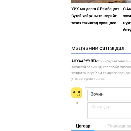
УИХ-ын дарга С.Бямбацогт
С.Ам
Сутай хайрхны тэнгэрийг
хох
тахих тахилгад оролцлоо
нууг
бит
МЭДЭЭНИЙ
СЭТГЭГДЭЛ
АНХААРУУЛГА:
Уншигчдын бичсэн с
зохисгүй зарим үг, хэллэгийг хязга
хүндэтгэнэ үү. Хэм хэмжээг зөрчсө
утсаар хүлээн авна.
Цагаар
Таалагдса