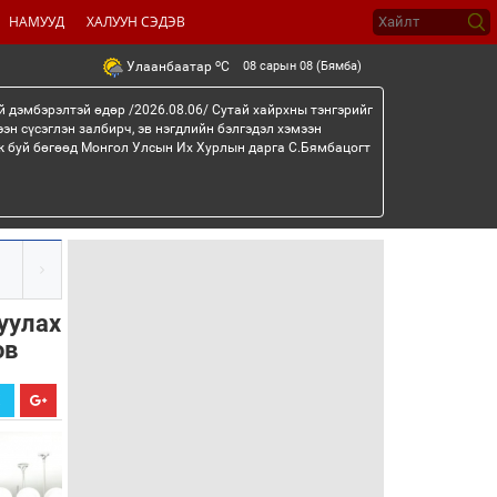
НАМУУД
ХАЛУУН СЭДЭВ
o
08 сарын 08 (Бямба)
Улаанбаатар
C
й дэмбэрэлтэй өдөр /2026.08.06/ Сутай хайрхны тэнгэрийг
эн сүсэглэн залбирч, эв нэгдлийн бэлгэдэл хэмээн
эж буй бөгөөд Монгол Улсын Их Хурлын дарга С.Бямбацогт
уулах
ов
Х