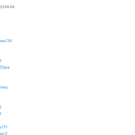
сайжруулсан түлшээр
23-06-04
өвлийг давна”
Г.Дамдинням: Газрын
тос боловсруулах
үйлдвэрийн бүтээн
байгуулалтын ажил
эрчимтэй үргэлжилж
ues/34
байна
"Сэлбэ” дэд төвийг
"Smart selbe city" болгон
3
хөгжүүлэх чиглэл өглөө
353pa
Иргэдийн
төлөөлөгчдийн хурал
inez
хяналт тавьдаг байх эрх
зүйн орчныг бүрдүүлнэ
6
Ерөнхий сайд Н.Учрал
3
Япон Улсаас Элчин сайд
Игавахара Масарүг
хүлээн авч уулзлаа
es/31
es/2
Н.Учралын Засгийн