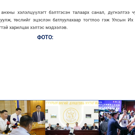
анхны хэлэлцүүлэгт бэлтгэсэн талаарх санал, дүгнэлтээ ч
уулж, төслийг эцэслэн батлуулахаар тогтлоо гэж Улсын Их
тэй харилцах хэлтэс мэдээлэв.
ФОТО: