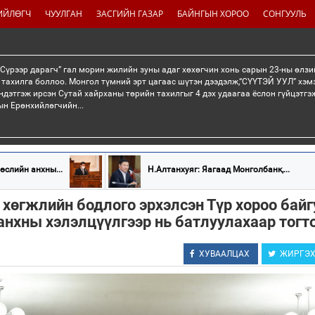
ИЙЛӨГЧ
ЧУУЛГАН
ЗАСГИЙН ГАЗАР
БАЙНГЫН ХОРОО
СОНГУУЛЬ
“Сүрээр дарагч” гал морин жилийн зуны адаг хөхөгчин хонь сарын 23-ны өлзи
 тахилга боллоо. Монгол түмний эрт цагаас шүтэн дээдэлж,“СҮҮТЭЙ УУЛ” хэмэ
ндэтгэж ирсэн Сутай хайрханы төрийн тахилгыг 4 дэх удаагаа ёслон гүйцэтг
н Ерөнхийлөгчийн...
өслийн анхны...
Н.Алтанхуяг: Яагаад Монголбанк,...
хөгжлийн бодлого эрхэлсэн Түр хороо байг
анхны хэлэлцүүлгээр нь батлуулахаар тогт
ХУВААЛЦАХ
ЖИРГЭ