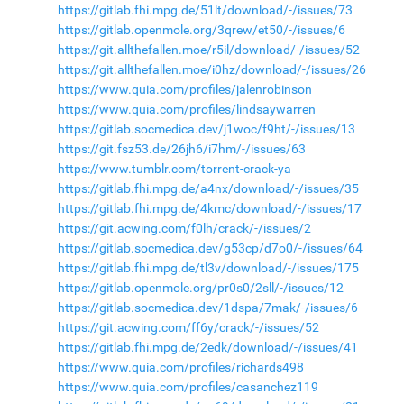
https://gitlab.fhi.mpg.de/51lt/download/-/issues/73
https://gitlab.openmole.org/3qrew/et50/-/issues/6
https://git.allthefallen.moe/r5il/download/-/issues/52
https://git.allthefallen.moe/i0hz/download/-/issues/26
https://www.quia.com/profiles/jalenrobinson
https://www.quia.com/profiles/lindsaywarren
https://gitlab.socmedica.dev/j1woc/f9ht/-/issues/13
https://git.fsz53.de/26jh6/i7hm/-/issues/63
https://www.tumblr.com/torrent-crack-ya
https://gitlab.fhi.mpg.de/a4nx/download/-/issues/35
https://gitlab.fhi.mpg.de/4kmc/download/-/issues/17
https://git.acwing.com/f0lh/crack/-/issues/2
https://gitlab.socmedica.dev/g53cp/d7o0/-/issues/64
https://gitlab.fhi.mpg.de/tl3v/download/-/issues/175
https://gitlab.openmole.org/pr0s0/2sll/-/issues/12
https://gitlab.socmedica.dev/1dspa/7mak/-/issues/6
https://git.acwing.com/ff6y/crack/-/issues/52
https://gitlab.fhi.mpg.de/2edk/download/-/issues/41
https://www.quia.com/profiles/richards498
https://www.quia.com/profiles/casanchez119