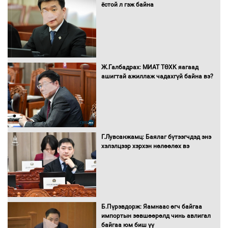
ёстой л гэж байна
Санхүүгийн хэмнэлтийн горимд эрүүл
мэндийн салбар хамаарахгүй
Ж.Галбадрах: МИАТ ТӨХК яагаад
ашигтай ажиллаж чадахгүй байна вэ?
Нөөцийн махны худалдаа,
борлуулалтыг нээлттэй ил тод
болгоно
Г.Лувсанжамц: Баялаг бүтээгчдэд энэ
Монгол Улс “COP17”-д “Тал хээрийн
хэлэлцээр хэрхэн нөлөөлөх вэ
төлөвлөгөө”-гөө танилцуулна
16 төрлийн эмийг нэг эх үүсвэрээс
худалдан авах журмыг баталлаа
Б.Пүрэвдорж: Яамнаас өгч байгаа
импортын зөвшөөрөлд чинь авлигал
байгаа юм биш үү