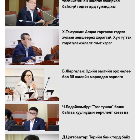
төсвийг хянан шалгах сонирхол
битүүмжлэнэ
байхгүй гэдгээ ард түмэнд хэл
Х.Тэмүүжин: Алдаа гаргасан гэдгээ
Н.Номтойбаяр: Аймгуудад тулгамдаж
хүлээн зөвшөөрөх хэрэгтэй. Хүн гүтгэх
буй асуудлуудыг Засгийн газрын
гэдэг уламжлалт гэмт хэрэг
хуралдаанд танилцуулж,
шийдвэрлүүлнэ
С.Бямбацогт Зүүн Азийн
Б.Жаргалан: Эдийн засгийн эрх чөлөө
эрэгтэйчүүдийн волейболын тэмцээнд
бол 35 жилийн мөрөөдөл зорилго
оролцож байгаа баг тамирчдад
амжилт хүслээ
Ч.Лодойсамбуу: "Тээг тушаа" болж
байгаа хуулиудын өөрчлөлт хэзээ вэ
Автобензин, дизель түлшний онцгой
албан татварыг тэглэлээ
Д.Цогтбаатар: Төрийн банк төрд байх