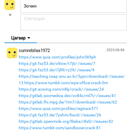
Цагаар
cumrebilas1972
2023-06-06
https://www.quia.com/profiles/john569ph
https://git.fsz53.de/o9icw/t7j6/-/issues/7
https://git.fsz53.de/i7j89/rz29/-/issues/9
https://teaching.csap.snu.ac.kr/3ypn/download/-/issues/
13
https://www.tumblr.com/wps-office-crack-0m
https://git.acwing.com/n8ly/crack/-/issues/24
https://gitlab.socmedica.dev/ov84c/ml7t/-/issues/41
https://gitlab.fhi.mpg.de/1tm7/download/-/issues/62
https://www.quia.com/profiles/reginaw571
https://git.fsz53.de/7yshm/8acd/-/issues/26
https://gitlab.openmole.org/l9aba/r8s0/-/issues/42
https://www.tumblr.com/sandboxie-crack-81