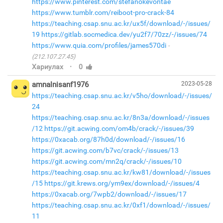
https://www.pinterest.com/stefanokevontae
https://www.tumblr.com/reiboot-pro-crack-84
https://teaching.csap.snu.ac.kr/ux5f/download/-/issues/
19
https://gitlab.socmedica.dev/yu2f7/70zz/-/issues/74
https://www.quia.com/profiles/james570di
(212.107.27.45)
·
Хариулах
0
amnalnisanf1976
2023-05-28
https://teaching.csap.snu.ac.kr/v5ho/download/-/issues/
24
https://teaching.csap.snu.ac.kr/8n3a/download/-/issues
/12
https://git.acwing.com/om4b/crack/-/issues/39
https://0xacab.org/87h0d/download/-/issues/16
https://git.acwing.com/b7vc/crack/-/issues/13
https://git.acwing.com/mn2q/crack/-/issues/10
https://teaching.csap.snu.ac.kr/kw81/download/-/issues
/15
https://git.krews.org/ym9ex/download/-/issues/4
https://0xacab.org/7wpb2/download/-/issues/17
https://teaching.csap.snu.ac.kr/0xf1/download/-/issues/
11