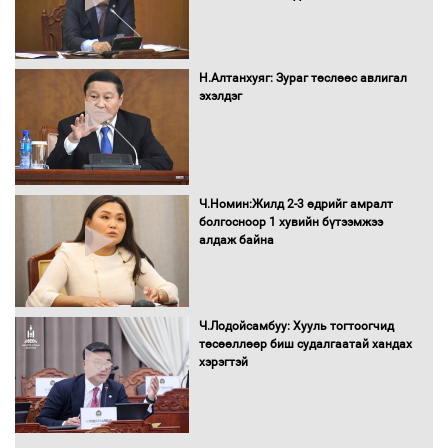
Бүх шатанд хэмнэлтийн горимд
шилжиж, найр наадам, зөвлөгөөн,
Н.Алтанхуяг: Зураг төслөөс авлигал
гадаад томилолтыг хориглолоо
эхэлдэг
Сайд нар төсвөө хэрхэн зарцуулах вэ?
Ч.Номин:Жилд 2-3 өдрийг амралт
болгосноор 1 хувийн бүтээмжээ
алдаж байна
Засгийн газрын ээлжит хуралдаан
болж байна
Ч.Лодойсамбуу: Хууль тогтоогчид
төсөөллөөр биш судалгаатай хандах
хэрэгтэй
Автомашинд улсын дугаарын тэгш,
сондгойгоор шатахуун олгоно