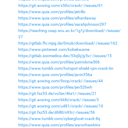
https://git.acwing.com/x50o/crack/-/issues/61
https://www.quia.com/profiles/jetrillo
https://www.quia.com/profiles/alhardaway
https://www.quia.com/profiles/sarahjohnson297
https://teaching.csap.snu.ac.kr/1g1j/download/-/issues/
27
https://gitlab.fhi.mpg.de/0mub/download/-/issues/162
https://www.pinterest.com/kobekwame
https://gitlab.socmedica.dev/53q0j/jy5v/-/issues/15
https://www.quia.com/profiles/patrickma506
https://www.tumblr.com/hotspot-shield-vpn-crack-6n
https://www.quia.com/profiles/javin356a
https://git.acwing.com/9xop/crack/-/issues/44
https://www.quia.com/profiles/jen526wh
https://git.fsz53.de/vo3er/4ke1/-/issues/21
https://git.acwing.com/kk8i/crack/-/issues/3
https://git.acwing.com/u481/crack/-/issues/10
https://git.fsz53.de/d6l8l/n93r/-/issues/56
https://www.tumblr.com/cyberghost-crack-8q
https://www.quia.com/profiles/aaronhawkins