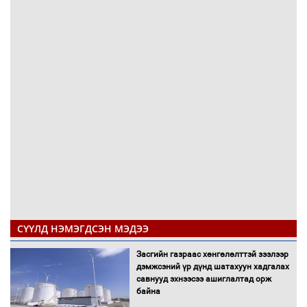
СҮҮЛД НЭМЭГДСЭН МЭДЭЭ
Засгийн газраас хөнгөлөлттэй зээлээр
дэмжсэний үр дүнд шатахуун хадгалах
савнууд эхнээсээ ашиглалтад орж
байна