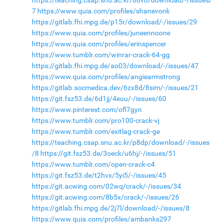
7
https://www.quia.com/profiles/shanevonk
https://gitlab.fhi.mpg.de/p15r/download/-/issues/29
https://www.quia.com/profiles/juneennoone
https://www.quia.com/profiles/erinspencer
https://www.tumblr.com/winrar-crack-64-gg
https://gitlab.fhi.mpg.de/ao03/download/-/issues/47
https://www.quia.com/profiles/angiearmstrong
https://gitlab.socmedica.dev/6zx8d/8sim/-/issues/21
https://git.fsz53.de/6d1jj/4euu/-/issues/60
https://www.pinterest.com/ofl7gyn
https://www.tumblr.com/pro100-crack-vj
https://www.tumblr.com/exitlag-crack-ge
https://teaching.csap.snu.ac.kr/p8dp/download/-/issues
/8
https://git.fsz53.de/3oeck/u6hj/-/issues/51
https://www.tumblr.com/open-crack-c4
https://git.fsz53.de/t2hvx/5yi5/-/issues/45
https://git.acwing.com/02wq/crack/-/issues/34
https://git.acwing.com/8b5x/crack/-/issues/26
https://gitlab.fhi.mpg.de/2j7l/download/-/issues/8
https://www.quia.com/profiles/ambanks297