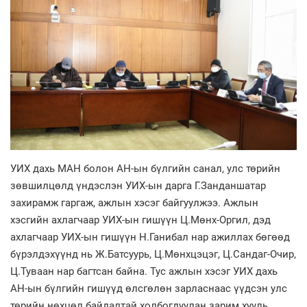
УИХ дахь МАН болон АН-ын бүлгийн санал, улс төрийн
зөвшилцөлд үндэслэн УИХ-ын дарга Г.Занданшатар
захирамж гаргаж, ажлын хэсэг байгуулжээ. Ажлын
хэсгийн ахлагчаар УИХ-ын гишүүн Ц.Мөнх-Оргил, дэд
ахлагчаар УИХ-ын гишүүн Н.Ганибал нар ажиллах бөгөөд
бүрэлдэхүүнд нь Ж.Батсуурь, Ц.Мөнхцэцэг, Ц.Сандаг-Очир,
Ц.Туваан нар багтсан байна. Тус ажлын хэсэг УИХ дахь
АН-ын бүлгийн гишүүд өлсгөлөн зарласнаас үүдсэн улс
төрийн нөхцөл байдалтай холбогдуулан зарим хууль