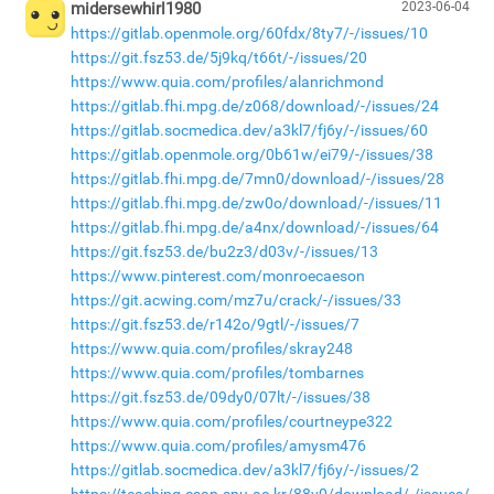
midersewhirl1980
2023-06-04
https://gitlab.openmole.org/60fdx/8ty7/-/issues/10
https://git.fsz53.de/5j9kq/t66t/-/issues/20
https://www.quia.com/profiles/alanrichmond
https://gitlab.fhi.mpg.de/z068/download/-/issues/24
https://gitlab.socmedica.dev/a3kl7/fj6y/-/issues/60
https://gitlab.openmole.org/0b61w/ei79/-/issues/38
https://gitlab.fhi.mpg.de/7mn0/download/-/issues/28
https://gitlab.fhi.mpg.de/zw0o/download/-/issues/11
https://gitlab.fhi.mpg.de/a4nx/download/-/issues/64
https://git.fsz53.de/bu2z3/d03v/-/issues/13
https://www.pinterest.com/monroecaeson
https://git.acwing.com/mz7u/crack/-/issues/33
https://git.fsz53.de/r142o/9gtl/-/issues/7
https://www.quia.com/profiles/skray248
https://www.quia.com/profiles/tombarnes
https://git.fsz53.de/09dy0/07lt/-/issues/38
https://www.quia.com/profiles/courtneype322
https://www.quia.com/profiles/amysm476
https://gitlab.socmedica.dev/a3kl7/fj6y/-/issues/2
https://teaching.csap.snu.ac.kr/88v0/download/-/issues/