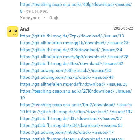
https://teaching.csap.snu.ac.kr/40lg/download/-/issues/
8
(194.61.9.90)
·
Хариулах
0
Anzi
2023-05-22
https://gitlab.fhi.mpg.de/7zpx/download/-/issues/13
https://git.allthefallen.moe/qg1k/download/-/issues/23
https://gitlab.fhi.mpg.de/r3i3/download/-/issues/34
https://git.allthefallen.moe/y5p9/download/-/issues/28
https://gitlab.fhi.mpg.de/4feu/download/-/issues/32
https://git.acwing.com/o8hj/crack/-/issues/30
https://git.acwing.com/mz7u/crack/-/issues/49
https://git.allthefallen.moe/d3fh/download/-/issues/20
https://teaching.csap.snu.ac.kr/27l8/download/-/issues/
19
https://teaching.csap.snu.ac.kr/0ru2/download/-/issues/
20
https://gitlab.fhi.mpg.de/e0qn/download/-/issues/197
https://gitlab.fhi.mpg.de/tl3v/download/-/issues/57
https://gitlab.fhi.mpg.de/xj34/download/-/issues/63
https://git.acwing.com/m88s/crack/-/issues/17
https://gitlab.fhi.mpg.de/e43u/download/-/issues/41