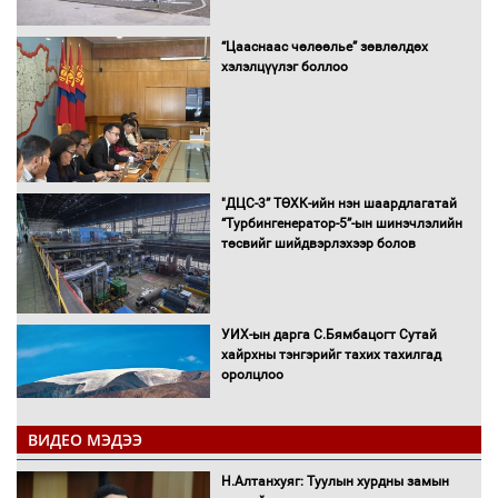
“Цааснаас чөлөөлье” зөвлөлдөх
хэлэлцүүлэг боллоо
"ДЦС-3” ТӨХК-ийн нэн шаардлагатай
“Турбингенератор-5”-ын шинэчлэлийн
төсвийг шийдвэрлэхээр болов
УИХ-ын дарга С.Бямбацогт Сутай
хайрхны тэнгэрийг тахих тахилгад
оролцлоо
ВИДЕО МЭДЭЭ
С.Амарсайхан: Иргэдийг хохироосон
Н.Алтанхуяг: Туулын хурдны замын
ААН-ийн нуугтмал хөрөнгийг