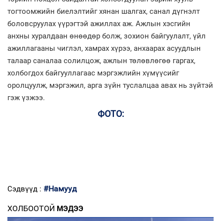
тогтоомжийн биелэлтийг хянан шалгах, санал дүгнэлт
боловсруулах үүрэгтэй ажиллах аж. Ажлын хэсгийн
анхны хуралдаан өнөөдөр болж, зохион байгуулалт, үйл
ажиллагааны чиглэл, хамрах хүрээ, анхаарах асуудлын
талаар саналаа солилцож, ажлын төлөвлөгөө гаргах,
холбогдох байгууллагаас мэргэжлийн хүмүүсийг
оролцуулж, мэргэжил, арга зүйн туслалцаа авах нь зүйтэй
гэж үзжээ.
ФОТО:
#Намууд
Сэдвүүд :
ХОЛБООТОЙ
МЭДЭЭ