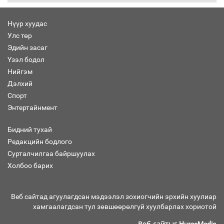
Нүүр хуудас
Улс төр
Бага орлоготой иргэдийн орлогод
Эдийн засаг
татвар ногдуулахгүй байх эрх зүйн
Үзэл бодол
орчныг бүрдүүллээ
Нийгэм
Дэлхий
Спорт
Энтертайнмент
Хөшөө бүтсэн түүхийг өгүүлэх 7
баримт
Бидний тухай
Редакцийн бодлого
Сурталчилгаа байршуулах
Холбоо барих
Хөвсгөл нуурын лусыг тахих төрийн
тахилгын ёслол боллоо
Веб сайтад агуулагдсан мэдээлэл зохиогчийн эрхийн хуулиар
хамгаалагдсан тул зөвшөөрөлгүй хуулбарлах хориотой
Веб сайтыг