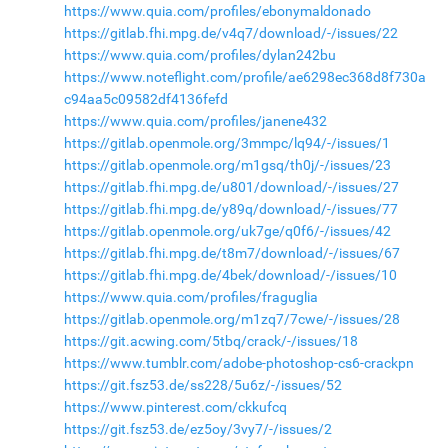
https://www.quia.com/profiles/ebonymaldonado
https://gitlab.fhi.mpg.de/v4q7/download/-/issues/22
https://www.quia.com/profiles/dylan242bu
https://www.noteflight.com/profile/ae6298ec368d8f730a
c94aa5c09582df4136fefd
https://www.quia.com/profiles/janene432
https://gitlab.openmole.org/3mmpc/lq94/-/issues/1
https://gitlab.openmole.org/m1gsq/th0j/-/issues/23
https://gitlab.fhi.mpg.de/u801/download/-/issues/27
https://gitlab.fhi.mpg.de/y89q/download/-/issues/77
https://gitlab.openmole.org/uk7ge/q0f6/-/issues/42
https://gitlab.fhi.mpg.de/t8m7/download/-/issues/67
https://gitlab.fhi.mpg.de/4bek/download/-/issues/10
https://www.quia.com/profiles/fraguglia
https://gitlab.openmole.org/m1zq7/7cwe/-/issues/28
https://git.acwing.com/5tbq/crack/-/issues/18
https://www.tumblr.com/adobe-photoshop-cs6-crackpn
https://git.fsz53.de/ss228/5u6z/-/issues/52
https://www.pinterest.com/ckkufcq
https://git.fsz53.de/ez5oy/3vy7/-/issues/2