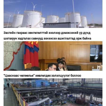
Засгийн газраас хөнгөлөлттэй зээлээр дэмжсэний үр дүнд
шатахуун хадгалах савнууд эхнээсээ ашиглалтад орж байна
“Цааснаас чөлөөлье” зөвлөлдөх хэлэлцүүлэг боллоо