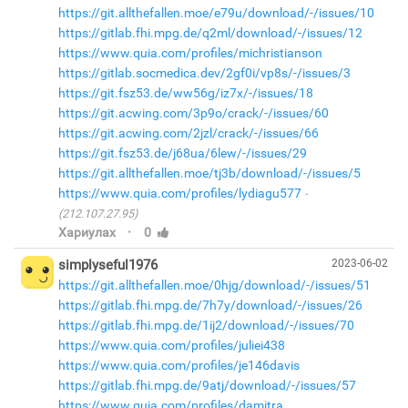
https://git.allthefallen.moe/e79u/download/-/issues/10
https://gitlab.fhi.mpg.de/q2ml/download/-/issues/12
https://www.quia.com/profiles/michristianson
https://gitlab.socmedica.dev/2gf0i/vp8s/-/issues/3
https://git.fsz53.de/ww56g/iz7x/-/issues/18
https://git.acwing.com/3p9o/crack/-/issues/60
https://git.acwing.com/2jzl/crack/-/issues/66
https://git.fsz53.de/j68ua/6lew/-/issues/29
https://git.allthefallen.moe/tj3b/download/-/issues/5
https://www.quia.com/profiles/lydiagu577
(212.107.27.95)
·
Хариулах
0
simplyseful1976
2023-06-02
https://git.allthefallen.moe/0hjg/download/-/issues/51
https://gitlab.fhi.mpg.de/7h7y/download/-/issues/26
https://gitlab.fhi.mpg.de/1ij2/download/-/issues/70
https://www.quia.com/profiles/juliei438
https://www.quia.com/profiles/je146davis
https://gitlab.fhi.mpg.de/9atj/download/-/issues/57
https://www.quia.com/profiles/damitra