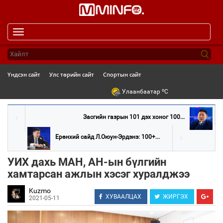
Toggle
navigation
Үндсэн сайт
Улс төрийн сайт
Спортын сайт
o
Улаанбаатар
C
Засгийн газрын 101 дэх хоног 100...
Ерөнхий сайд Л.Оюун-Эрдэнэ: 100+...
УИХ дахь МАН, АН-ын бүлгийн
хамтарсан ажлын хэсэг хуралджээ
Kuzmo
ХУВААЛЦАХ
ЖИРГЭХ
2021-05-11