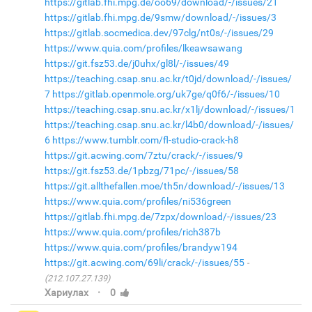
https://gitlab.fhi.mpg.de/oo69/download/-/issues/21
https://gitlab.fhi.mpg.de/9smw/download/-/issues/3
https://gitlab.socmedica.dev/97clg/nt0s/-/issues/29
https://www.quia.com/profiles/lkeawsawang
https://git.fsz53.de/j0uhx/gl8l/-/issues/49
https://teaching.csap.snu.ac.kr/t0jd/download/-/issues/
7
https://gitlab.openmole.org/uk7ge/q0f6/-/issues/10
https://teaching.csap.snu.ac.kr/x1lj/download/-/issues/1
https://teaching.csap.snu.ac.kr/l4b0/download/-/issues/
6
https://www.tumblr.com/fl-studio-crack-h8
https://git.acwing.com/7ztu/crack/-/issues/9
https://git.fsz53.de/1pbzg/71pc/-/issues/58
https://git.allthefallen.moe/th5n/download/-/issues/13
https://www.quia.com/profiles/ni536green
https://gitlab.fhi.mpg.de/7zpx/download/-/issues/23
https://www.quia.com/profiles/rich387b
https://www.quia.com/profiles/brandyw194
https://git.acwing.com/69li/crack/-/issues/55
(212.107.27.139)
·
Хариулах
0