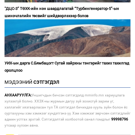
"ДЦС-3” ТӨХК-ийн нэн шаардлагатай “Турбингенератор-5”-ын
шинэчлэлийн төсвийг шийдвэрлэхээр болов
УИХ-ын дарга С.Бямбацогт Сутай хайрхны тэнгэрийг тахих тахилгад
оролцлоо
МЭДЭЭНИЙ
СЭТГЭГДЭЛ
АНХААРУУЛГА:
Уншигчдын бичсэн сэтгэгдэлд mminfo.mn хариуцлага
хүлээхгүй болно. ХХЗХ-ны журмын дагуу зүй зохисгүй зарим үг,
хэллэгийг хязгаарласан тул ТА сэтгэгдэл бичихдээ хууль зүйн болон ёс
суртахууны хэм хэмжээг хүндэтгэнэ үү. Хэм хэмжээг зөрчсөн сэтгэгдлийг
админ устгах эрхтэй. Сэтгэгдэлтэй холбоотой санал гомдлыг
99998796
утсаар хүлээн авна.