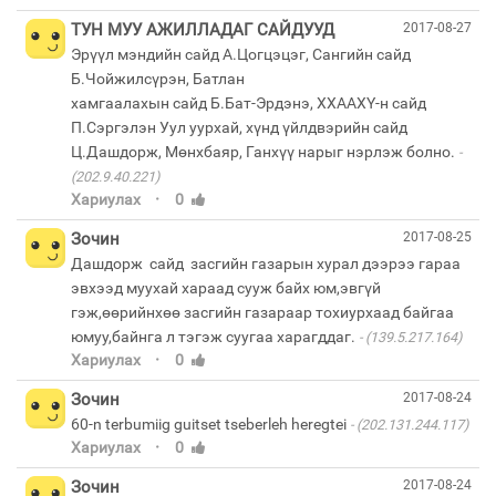
ТУН МУУ АЖИЛЛАДАГ САЙДУУД
2017-08-27
Эрүүл мэндийн сайд А.Цогцэцэг, Сангийн сайд
Б.Чойжилсүрэн, Батлан
хамгаалахын сайд Б.Бат-Эрдэнэ, ХХААХҮ-н сайд
П.Сэргэлэн Уул уурхай, хүнд үйлдвэрийн сайд
Ц.Дашдорж, Мөнхбаяр, Ганхүү нарыг нэрлэж болно.
(202.9.40.221)
·
Хариулах
0
Зочин
2017-08-25
Дашдорж сайд засгийн газарын хурал дээрээ гараа
эвхээд муухай хараад сууж байх юм,эвгүй
гэж,өөрийнхөө засгийн газараар тохиурхаад байгаа
юмуу,байнга л тэгэж суугаа харагддаг.
(139.5.217.164)
·
Хариулах
0
Зочин
2017-08-24
60-n terbumiig guitset tseberleh heregtei
(202.131.244.117)
·
Хариулах
0
Зочин
2017-08-24