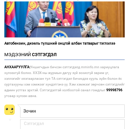
Автобензин, дизель түлшний онцгой албан татварыг тэглэлээ
МЭДЭЭНИЙ
СЭТГЭГДЭЛ
АНХААРУУЛГА:
Уншигчдын бичсэн сэтгэгдэлд mminfo.mn хариуцлага
хүлээхгүй болно. ХХЗХ-ны журмын дагуу зүй зохисгүй зарим үг,
хэллэгийг хязгаарласан тул ТА сэтгэгдэл бичихдээ хууль зүйн болон ёс
суртахууны хэм хэмжээг хүндэтгэнэ үү. Хэм хэмжээг зөрчсөн сэтгэгдлийг
админ устгах эрхтэй. Сэтгэгдэлтэй холбоотой санал гомдлыг
99998796
утсаар хүлээн авна.