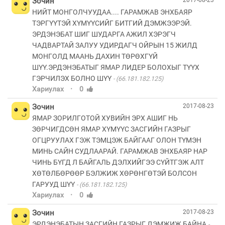
Зочин
2017-08-23
НИЙТ МОНГОЛЧУУДАА.... ГАРАМЖАВ ЭНХБАЯР
ТЭРГҮҮТЭЙ ХҮМҮҮСИЙГ БИТГИЙ ДЭМЖЭЭРЭЙ.
ЭРДЭНЭБАТ ШИГ ШУДАРГА АЖИЛ ХЭРЭГЧ
ЧАДВАРТАЙ ЗАЛУУ УДИРДАГЧ ОЙРЫН 15 ЖИЛД
МОНГОЛД МААНЬ ДАХИН ТӨРӨХГҮЙ
ШҮҮ.ЭРДЭНЭБАТЫГ ЯМАР ЛИДЕР БОЛОХЫГ ТҮҮХ
ГЭРЧИЛЭХ БОЛНО ШҮҮ
(66.181.182.125)
·
Хариулах
0
Зочин
2017-08-23
ЯМАР ЗОРИЛГОТОЙ ХУВИЙН ЭРХ АШИГ НЬ
ЗӨРЧИГДСӨН ЯМАР ХҮМҮҮС ЗАСГИЙН ГАЗРЫГ
ОГЦРУУЛАХ ГЭЖ ТЭМЦЭЖ БАЙГААГ ОЛОН ТҮМЭН
МИНЬ САЙН СУДЛААРАЙ. ГАРАМЖАВ ЭНХБАЯР НАР
ЧИНЬ БҮГД Л БАЙГАЛЬ ДЭЛХИЙГЭЭ СҮЙТГЭЖ АЛТ
ХӨТӨЛБӨРӨӨР БЭЛЖИЖ ХӨРӨНГӨТЭЙ БОЛСОН
ГАРУУД ШҮҮ
(66.181.182.125)
·
Хариулах
0
Зочин
2017-08-23
ЭРДЭНЭБАТЫН ЗАСГИЙН ГАЗРЫГ ДЭМЖИЖ БАЙНА