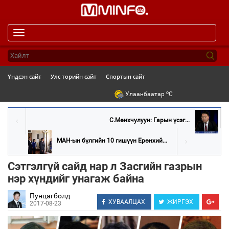
Toggle
navigation
Үндсэн сайт
Улс төрийн сайт
Спортын сайт
o
Улаанбаатар
C
С.Мөнхчулуун: Гарын үсэг...
МАН-ын бүлгийн 10 гишүүн Ерөнхий...
Сэтгэлгүй сайд нар л Засгийн газрын
нэр хүндийг унагаж байна
Пунцагболд
ХУВААЛЦАХ
ЖИРГЭХ
2017-08-23