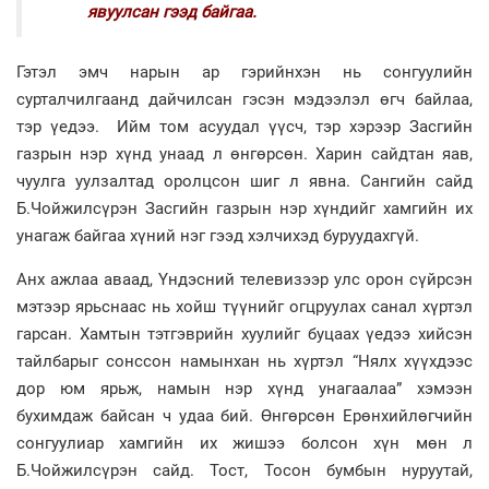
явуулсан гээд байгаа.
Гэтэл эмч нарын ар гэрийнхэн нь сонгуулийн
сурталчилгаанд дайчилсан гэсэн мэдээлэл өгч байлаа,
тэр үедээ. Ийм том асуудал үүсч, тэр хэрээр Засгийн
газрын нэр хүнд унаад л өнгөрсөн. Харин сайдтан яав,
чуулга уулзалтад оролцсон шиг л явна. Сангийн сайд
Б.Чойжилсүрэн Засгийн газрын нэр хүндийг хамгийн их
унагаж байгаа хүний нэг гээд хэлчихэд буруудахгүй.
Анх ажлаа аваад, Үндэсний телевизээр улс орон сүйрсэн
мэтээр ярьснаас нь хойш түүнийг огцруулах санал хүртэл
гарсан. Хамтын тэтгэврийн хуулийг буцаах үедээ хийсэн
тайлбарыг сонссон намынхан нь хүртэл “Нялх хүүхдээс
дор юм ярьж, намын нэр хүнд унагаалаа” хэмээн
бухимдаж байсан ч удаа бий. Өнгөрсөн Ерөнхийлөгчийн
сонгуулиар хамгийн их жишээ болсон хүн мөн л
Б.Чойжилсүрэн сайд. Тост, Тосон бумбын нуруутай,