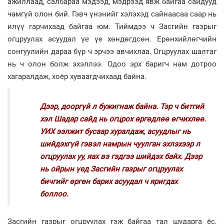
ажиллаад, салбараа мэдээд, мэдрээд явж байгаа сайдууд
чамгүй олон бий. Гэвч үнэнийг хэлэхэд сайнаасаа саар нь
илүү гарчихаад байгаа юм. Тиймдээ ч Засгийн газрыг
огцруулах асуудал үе үе хөндөгдсөн. Ерөнхийлөгчийн
сонгуулийн дараа бүр ч эрчээ авчихлаа. Огцруулах шалтаг
нь ч олон болж эхэллээ. Одоо эрх баригч нам дотроо
хагаралдаж, хоёр хуваагдчихаад байна.
Дээр, дооргүй л бужигнаж байна. Тэр ч битгий
хэл Шадар сайд нь огцрох өргөдлөө өгчихлөө.
УИХ ээлжит бусаар хуралдаж, асуудлыг нь
шийдэхгүй гэвэл намрын чуулган эхлэхээр л
огцруулах уу, яах вэ гэдгээ шийдэх байх. Дээр
нь ойрын үед Засгийн газрыг огцруулах
бичгийг өргөн барих асуудал ч яригдах
боллоо.
Засгийн газрыг огцруулах гэж байгаа тал шударга ёс,