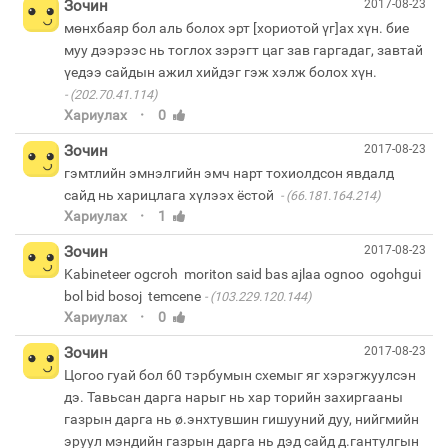
Зочин
2017-08-23
мөнхбаяр бол аль болох эрт [хориотой үг]ах хүн. бие
муу дээрээс нь тоглох зэрэгт цаг зав гаргадаг, завтай
(202.70.41.114)
·
Хариулах
0
Зочин
2017-08-23
гэмтлийн эмнэлгийн эмч нарт тохиолдсон явдалд
сайд нь харицлага хүлээх ёстой
(66.181.164.214)
·
Хариулах
1
Зочин
2017-08-23
Kabineteer ogcroh moriton said bas ajlaa ognoo ogohgui
bol bid bosoj temcene
(103.229.120.144)
·
Хариулах
0
Зочин
2017-08-23
Цогоо гуай бол 60 тэрбумын схемыг яг хэрэгжуулсэн
дэ. Тавьсан дарга нарыг нь хар торийн захиргааны
газрын дарга нь ø.энхтувшин гишууний дуу, нийгмийн
эруул мэндийн газрын дарга нь дэд сайд д.гантулгын