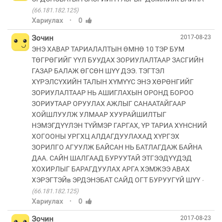
(66.181.182.125)
·
Хариулах
0
Зочин
2017-08-23
ЭНЭ ХАВАР ТАРИАЛАЛТЫН ӨМНӨ 10 ТЭР БУМ
ТӨГРӨГИЙГ ҮҮЛ БУУДАХ ЗОРИУЛАЛТААР ЗАСГИЙН
ГАЗАР БАЛАЖ ӨГСӨН ШҮҮ ДЭЭ. ТЭГТЭЛ
ХҮРЭЛСҮХИЙН ТАЛЫН ХҮМҮҮС ЭНЭ ХӨРӨНГИЙГ
ЗОРИУЛАЛТААР НЬ АШИГЛАХЫН ОРОНД БОРОО
ЗОРИУТААР ОРУУЛАХ АЖЛЫГ САНААТАЙГААР
ХОЙШЛУУЛЖ УЛМААР ХУУРАЙШИЛТЫГ
НЭМЭГДҮҮЛЭН ТҮЙМЭР ГАРГАХ, ҮР ТАРИА ХҮНСНИЙ
ХОГООНЫ УРГХЦ АЛДАГДУУЛАХАД ХҮРГЭХ
ЗОРИЛГО АГУУЛЖ БАЙСАН НЬ БАТЛАГДАЖ БАЙНА
ДАА. САЙН ШАЛГААД БУРУУТАЙ ЭТГЭЭДҮҮДЭД
ХОХИРЛЫГ БАРАГДУУЛАХ АРГА ХЭМЖЭЭ АВАХ
ХЭРЭГТЭЙв ЭРДЭНЭБАТ САЙД ОГТ БУРУУГҮЙ ШҮҮ
(66.181.182.125)
·
Хариулах
0
Зочин
2017-08-23