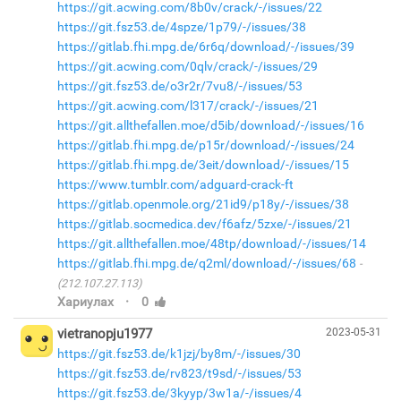
https://git.acwing.com/8b0v/crack/-/issues/22
https://git.fsz53.de/4spze/1p79/-/issues/38
https://gitlab.fhi.mpg.de/6r6q/download/-/issues/39
https://git.acwing.com/0qlv/crack/-/issues/29
https://git.fsz53.de/o3r2r/7vu8/-/issues/53
https://git.acwing.com/l317/crack/-/issues/21
https://git.allthefallen.moe/d5ib/download/-/issues/16
https://gitlab.fhi.mpg.de/p15r/download/-/issues/24
https://gitlab.fhi.mpg.de/3eit/download/-/issues/15
https://www.tumblr.com/adguard-crack-ft
https://gitlab.openmole.org/21id9/p18y/-/issues/38
https://gitlab.socmedica.dev/f6afz/5zxe/-/issues/21
https://git.allthefallen.moe/48tp/download/-/issues/14
https://gitlab.fhi.mpg.de/q2ml/download/-/issues/68
(212.107.27.113)
·
Хариулах
0
vietranopju1977
2023-05-31
https://git.fsz53.de/k1jzj/by8m/-/issues/30
https://git.fsz53.de/rv823/t9sd/-/issues/53
https://git.fsz53.de/3kyyp/3w1a/-/issues/4