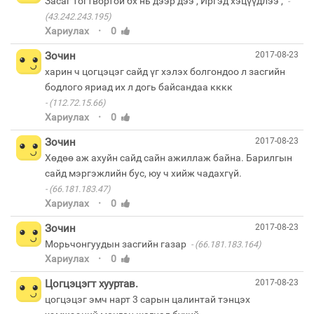
Засаг тогтвортой бх нь дээр дээ , Иргэд хэцүүдлээ ,
(43.242.243.195)
·
Хариулах
0
Зочин
2017-08-23
харин ч цогцэцэг сайд үг хэлэх болгондоо л засгийн
(112.72.15.66)
·
Хариулах
0
Зочин
2017-08-23
Хөдөө аж ахуйн сайд сайн ажиллаж байна. Барилгын
(66.181.183.47)
·
Хариулах
0
Зочин
2017-08-23
Морьчонгуудын засгийн газар
(66.181.183.164)
·
Хариулах
0
Цогцэцэгт хууртав.
2017-08-23
цогцэцэг эмч нарт 3 сарын цалинтай тэнцэх