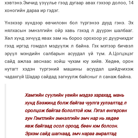
хэвтэнэ.Эмчид үзүүлье гээд дугаар авах гэхээр долоо, 14
хоногийн дараа ир гэдэг.
Үнэхээр хүндээр өвчилсөн бол түргэнээ дууд гэнэ. Эх
нялхасын эмнэлгийн ойр хавь гэхэд л дүүрэн шалбааг.
Хөл хүнд эхчүүд явах зам нь бороо орохоор ус дүүрчихдэг
гээд иргэд гомдол мэдүүлж л байна. Гэх мэтээр бичвэл
эрүүл мэндийн салбарын асуудал үй түм. А.Цогцэцэг
сайд ажлаа авснаас хойш чухам юу хийв. Хөдөө, орон
нутагт хэдэн түргэний машины асуудал шийдчихэж
чадахгүй Шадар сайдад загнуулж байсныг л санаж байна.
Хамгийн сүүлийн үеийн мэдээ харахад, мань
хүнд Бээжинд болж байгаа чуулга уулзалтад л
оролцож байгаа бололтой юм. Гэтэл өнгөрсөн
зун Гэмтлийн эмнэлгийн эмч нар нь хөдөө
явж байгаад осол ороод, бөөн юм болсон.
Эрхэм сайд шагнаад, эмч нараа амралтад