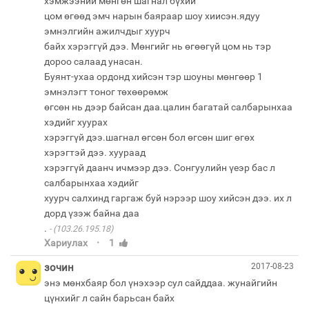
хэмжээний мөнгөн шагнал бүхий
цом өгөөд эмч нарын баяраар шоу хиисэн.ядуу
эмнэлгийн ажилчдыг хуурч
байх хэрэггүй дээ. Мөнгийг нь өгөөгүй цом нь тэр
дороо салаад унасан.
Буянт-ухаа ордонд хийсэн тэр шоуны мөнгөөр 1
эмнэлэгт тоног төхөөрөмж
өгсөн нь дээр байсан даа.цалин багатай салбарынхаа
хэдийг хуурах
хэрэггүй дээ.шагнал өгсөн бол өгсөн шиг өгөх
хэрэгтэй дээ. хуураад
хэрэггүй даанч ичмээр дээ. Сонгуулийн үеэр бас л
салбарынхаа хэдийг
хуурч салхинд гаргаж буй нэрээр шоу хийсэн дээ. их л
дорд үзэж байна даа
.
(103.26.195.18)
·
Хариулах
1
зочин
2017-08-23
энэ мөнхбаяр бол үнэхээр сул сайддаа. жунайгийн