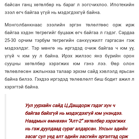
байсан ганц хөтөлбөр нь бараг л зогсчихлоо. Ипотекийн
зээл өгч байгаа үгүй нь мэдэгдэхгүй байна.
Монголбанкнаас зээлийн эргэн төлөлтөөс орж ирж
байгаа хэдэн төгрөгийг буцааж өгч байгаа л гэдэг. Сардаа
25-30 орчим тэрбум төгрөгийн санхүүжилт гаргасан гэж
мэдээлдэг. Тэр мөнгө нь иргэдэд очиж байгаа ч юм уу,
үгүй ч юм уу л байна. Ирэх жилээс янз бүрийн орон
сууцны хөтөлбөр хэрэгжих юм гэнэ лээ. Өөр олон
төлөвлөсөн ажлынхаа талаар эрхэм сайд хэвлэлд ярьсан
байна билээ. Гэхдээ иргэдэд төлөвлөлт биш бодит ажил л
хэрэгтэй байна.
Уул уурхайн сайд Ц.Дашдорж гэдэг хүн ч
байгаа байхгүй нь мэдэгдэхгүй юм үнэндээ.
Наадмын өмнөхөн “Алт-2” хөтөлбөр хэрэгжих
нь гэж дуулдаад сураг алдарсан. Улсын эдийн
засаг сул үед алт эдийн засгийн эргэлтэд орж