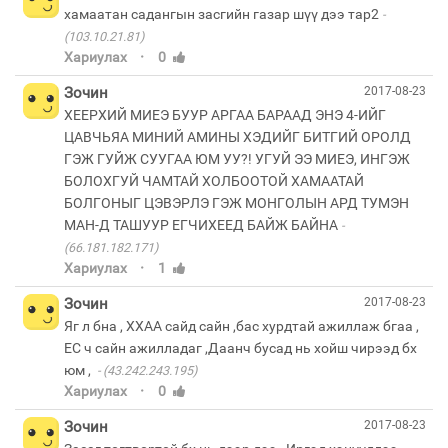
хамаатан садангын засгийн газар шүү дээ тар2
(103.10.21.81)
·
Хариулах
0
Зочин
2017-08-23
ХЕЕРХИЙ МИЕЭ БУУР АРГАА БАРААД ЭНЭ 4-ИЙГ
ЦАВЧЬЯА МИНИЙ АМИНЫ ХЭДИЙГ БИТГИЙ ОРОЛД
ГЭЖ ГУЙЖ СУУГАА ЮМ УУ?! УГУЙ ЭЭ МИЕЭ, ИНГЭЖ
БОЛОХГУЙ ЧАМТАЙ ХОЛБООТОЙ ХАМААТАЙ
БОЛГОНЫГ ЦЭВЭРЛЭ ГЭЖ МОНГОЛЫН АРД ТУМЭН
МАН-Д ТАШУУР ЕГЧИХЕЕД БАЙЖ БАЙНА
(66.181.182.171)
·
Хариулах
1
Зочин
2017-08-23
Яг л бна , ХХАА сайд сайн ,бас хурдтай ажиллаж бгаа ,
ЕС ч сайн ажилладаг ,Даанч бусад нь хойш чирээд бх
юм ,
(43.242.243.195)
·
Хариулах
0
Зочин
2017-08-23