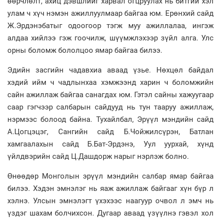
өөрчлөлт, ахиц дэвшлийг харвал огцруулах нь битгий хэл
улам ч хүч нэмэн ажиллуулмаар байгаа юм. Ерөнхий сайд
Ж.Эрдэнэбатыг одоогоор тэгж муу ажиллалаа, ингэж
алдаа хийлээ гэж гоочилж, шүүмжлэхээр зүйл алга. Улс
орны боломж бололцоо ямар байгаа билээ.
Эдийн засгийн чадавхиа аваад үзье. Нөхцөл байдал
хэдий ийм ч чадлынхаа хэмжээнд харин ч боломжийн
сайн ажиллаж байгаа санагдах юм. Гэтэл сайны хажуугаар
саар гэгчээр салбарын сайдууд нь тун тааруу ажиллаж,
нэрмээс болоод байна. Тухайлбал, Эрүүл мэндийн сайд
А.Цогцэцэг, Сангийн сайд Б.Чойжилсүрэн, Батлан
хамгаалахын сайд Б.Бат-Эрдэнэ, Уул уурхай, хүнд
үйлдвэрийн сайд Ц.Дашдорж нарыг нэрлэж болно.
Өнөөдөр Монголын эрүүл мэндийн салбар ямар байгаа
билээ. Хэдэн эмнэлэг нь яаж ажиллаж байгааг хүн бүр л
хэлнэ. Улсын эмнэлэгт үхэхээс наагуур очвол л эмч нь
үздэг шахам болчихсон. Дугаар аваад үзүүлнэ гэвэл хол