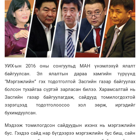
УИХ-ын 2016 оны сонгуульд МАН үнэмлэхүй ялалт
байгуулсан. Эл ялалтын дараа хамгийн түрүүнд
“Мэргэжлийн” гэх тодотголтой Засгийн газар байгуулах
болсон тухайгаа сүртэй зарласан билээ. Харамсалтай нь
Засгийн газар байгуулагдаж, сайдууд томилогдохтой
зэрэгцээд тодотголоосоо хол зөрж, иргэдийг
бухимдуулсан.
Мэдээж томилогдсон сайдуудын ихэнх нь мэргэжлийн
бус. Гэхдээ сайд нар бүгдээрээ мэргэжлийн бус биш, сайн