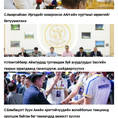
С.Амарсайхан: Иргэдийг хохироосон ААН-ийн нуугтмал хөрөнгийг
битүүмжлэнэ
Н.Номтойбаяр: Аймгуудад тулгамдаж буй асуудлуудыг Засгийн
газрын хуралдаанд танилцуулж, шийдвэрлүүлнэ
С.Бямбацогт Зүүн Азийн эрэгтэйчүүдийн волейболын тэмцээнд
оролцож байгаа баг тамирчдад амжилт хүслээ