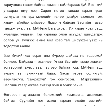
хариуцлага нэхэж байгаа хэмээн тайлбарлаж буй. Ерөнхий
утгаараа шүү дээ. Харин нөгөө талаас гарын үсэг
цуглуулагчид эрх мэдлийн төлөө улайрч эхэлсэн гэж
хариу тайлбар хийсээр. Ямар ч байсан Засгийн газар
ганхаж эхэллээ. МАН-ын Бага хурал, Их хурал ирэх сард
хуралдах учиртай. Тэр хурлаар олон асуудал шийдэгдэх
болов уу. Түүнээс өмнө бол хоёр тал ширүүхэн үзэх нь
тодорхой байна.
Бие биеийнхээ эсрэг янз бүрээр дайрах нь тодорхой
боллоо. Дайраад ч эхэллээ. Угтаа Засгийн газар жаахан
тогтвортой ажиллавал зүгээр байгаа юм. МАН-ыг ард
түмэн эв түнжинтэй байж, Засаг төрөө солихгүй,
өөрчлөхгүй, “самрахгүй” гэж сонгосон. Мэргэжлийн
Засгийн газар ажлаа эхлээд жил л болж байна.
Өнгөрсөн хугацаанд боломжийн хэмжээнд ажиллаж
байгаа. Сүүлийн нэг жилд гарсан эдийн засгийн