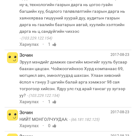
ну-а, технологийн газрын дарга нь цогоо гуайн
багшийн хуу, бодлого тøлøвлøлтийн газрын дарга нь
хаянхярваа гишууний хуурай дуу, аудитын газрын
дарга нь гаалийн баатарын авгай, хуулийн хэлтсийн
(103.229.122.154)
·
Хариулах
1
Зочин
2017-08-23
Эруул мэндийг дэмжих сангийн монгийг хууль бусаар
баахан цацсан. Чойжоогийнхоо Хурд компанаас 69,
мотцикл авч, эмнэлгуудэд шахсан. Улаан хивсний
ёслол ч гэнуу 3 цагийн балай арга хэмжээг 98 сая
тогрогоор хийсэн. Ядуу улс гхд арай тансаг уу зугээр
уу?
(103.229.122.154)
·
Хариулах
1
Зочин
2017-08-23
НИЙТ МОНГОЛЧУУДАА:
(66.181.182.125)
·
Хариулах
0