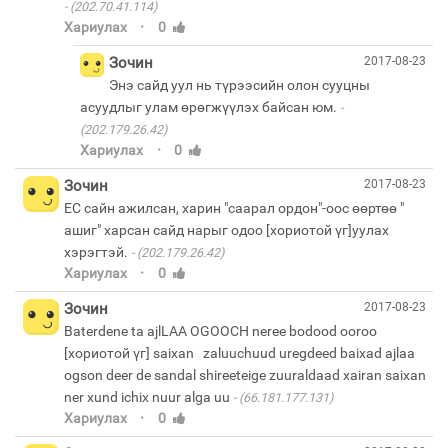
(202.70.41.114)
·
Хариулах
0
Зочин
2017-08-23
Энэ сайд уул нь түрээсийн олон сууцны
асуудлыг улам өрөгжүүлэх байсан юм.
(202.179.26.42)
·
Хариулах
0
Зочин
2017-08-23
ЕС сайн ажилсан, харин "саарал ордон"-оос өөртөө "
ашиг" харсан сайд нарыг одоо [хориотой үг]уулах
хэрэгтэй.
(202.179.26.42)
·
Хариулах
0
Зочин
2017-08-23
Baterdene ta ajlLAA OGOOCH neree bodood ooroo
[хориотой үг] saixan zaluuchuud uregdeed baixad ajlaa
ogson deer de sandal shireeteige zuuraldaad xairan saixan
ner xund ichix nuur alga uu
(66.181.177.131)
·
Хариулах
0