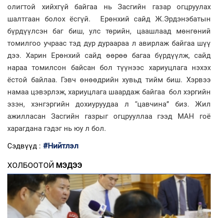
олигтой хийхгүй байгаа нь Засгийн газар огцруулах
шалтгаан болох ёсгүй. Ерөнхий сайд Ж.Эрдэнэбатын
бүрдүүлсэн баг биш, улс төрийн, цаашлаад мөнгөний
томилгоо учраас тэд дур дураараа л авирлаж байгаа шүү
дээ. Харин Ерөнхий сайд өөрөө багаа бүрдүүлж, сайд
нараа томилсон байсан бол түүнээс хариуцлага нэхэх
ёстой байлаа. Гэвч өнөөдрийн хувьд тийм биш. Хэрвээ
намаа цэвэрлэж, хариуцлага шаардаж байгаа бол хэргийн
эзэн, хэнгэргийн дохиуруудаа л “цавчина” биз. Жил
ажилласан Засгийн газрыг огцрууллаа гээд МАН гоё
харагдана гэдэг нь юу л бол.
#Нийтлэл
Сэдвүүд :
ХОЛБООТОЙ
МЭДЭЭ