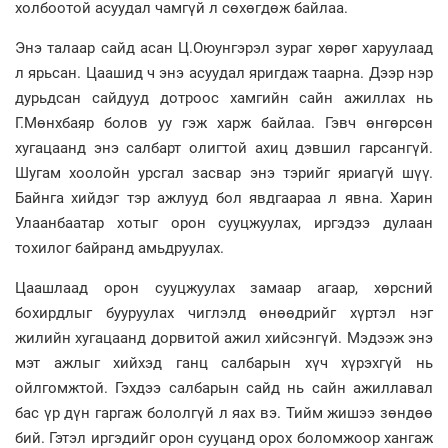
холбоотой асуудал чамгүй л сөхөгдөж байлаа.
Энэ талаар сайд асан Ц.Оюунгэрэл зураг хөрөг харуулаад
л ярьсан. Цаашид ч энэ асуудал яригдаж таарна. Дээр нэр
дурьдсан сайдууд дотроос хамгийн сайн ажиллах нь
Г.Мөнхбаяр болов уу гэж харж байлаа. Гэвч өнгөрсөн
хугацаанд энэ салбарт олигтой ахиц дэвшил гарсангүй.
Шугам хоолойн урсгал засвар энэ тэрийг яриагүй шүү.
Байнга хийдэг тэр ажлууд бол явдгаараа л явна. Харин
Улаанбаатар хотыг орон сууцжуулах, иргэдээ дулаан
тохилог байранд амьдруулах.
Цаашлаад орон сууцжуулах замаар агаар, хөрсний
бохирдлыг бууруулах чиглэлд өнөөдрийг хүртэл нэг
жилийн хугацаанд дорвитой ажил хийсэнгүй. Мэдээж энэ
мэт ажлыг хийхэд ганц салбарын хүч хүрэхгүй нь
ойлгомжтой. Гэхдээ салбарын сайд нь сайн ажиллавал
бас үр дүн гаргаж бололгүй л яах вэ. Тийм жишээ зөндөө
бий. Гэтэл иргэдийг орон сууцанд орох боломжоор хангаж