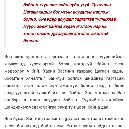
байвал түүн шиг сайн зүйл үгүй. Түүнчлэн
Цагаан хадны боомтын асуудлыг нэрлэж
болно. Өнөөдөр асуудал тартагтаа тулчихлаа.
Нүүрс зөөж байгаа хэдэн жолооч нар нь
хонон өнжин дугаарлаж зогсдог ажилтай
болсон.
Энэ жил урагш нь гаргахаар төлөвлөсөн нүүрснийхээ
хэмжээнд хүрэхээргүй болж магадгүй байна гэсэн
мэдээлэл ч бий. Харин Засгийн газраас Цагаан хадны
боомтын хяналтыг байхгүй болгох шийдвэр гаргасан,
саяхан. Гэтэл олон хүн ажилгүй болно гээд л бөөн
эсэргүүцэлтэй тулж байх шиг байна. Энэ мэтээр салбар
салбарт л олон асуудал байгаа. Түүнийгээ аятайхан
шийдчихэж чадаж байгаа сайд тун цөөн байна даа.
Энэ бүхэн Засгийн газрыг огцруулах шалтгааны томоохон
хэсэг болчихоод байгаа юм. Угтаа зарим сайдын ажлаа