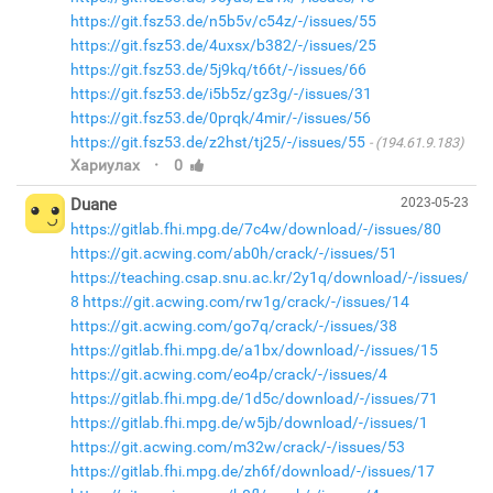
https://git.fsz53.de/n5b5v/c54z/-/issues/55
https://git.fsz53.de/4uxsx/b382/-/issues/25
https://git.fsz53.de/5j9kq/t66t/-/issues/66
https://git.fsz53.de/i5b5z/gz3g/-/issues/31
https://git.fsz53.de/0prqk/4mir/-/issues/56
https://git.fsz53.de/z2hst/tj25/-/issues/55
(194.61.9.183)
·
Хариулах
0
Duane
2023-05-23
https://gitlab.fhi.mpg.de/7c4w/download/-/issues/80
https://git.acwing.com/ab0h/crack/-/issues/51
https://teaching.csap.snu.ac.kr/2y1q/download/-/issues/
8
https://git.acwing.com/rw1g/crack/-/issues/14
https://git.acwing.com/go7q/crack/-/issues/38
https://gitlab.fhi.mpg.de/a1bx/download/-/issues/15
https://git.acwing.com/eo4p/crack/-/issues/4
https://gitlab.fhi.mpg.de/1d5c/download/-/issues/71
https://gitlab.fhi.mpg.de/w5jb/download/-/issues/1
https://git.acwing.com/m32w/crack/-/issues/53
https://gitlab.fhi.mpg.de/zh6f/download/-/issues/17