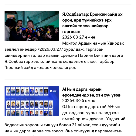
Я.Содбаатар: Ерөнхий сайд эх
орон, ард түмнийхээ эрх
ашгийн төлөө шийдвэр
гаргасан
2026-03-27 өмнө
Монгол Ардын намын Удирдах
зөвлөл өнөөдөр /2026.03.27/ хуралдаж, гаргасан
шийдвэрийн талаар намын Ерөнхий Нарийн Бичгийн дарга
Я.Содбаатар хэвлэлийнхэнд мэдээлэл өглөө. Тэрбээр
“Ерөнхий сайд ажлаас чөлөөлөгдөх
АН-ын дарга нарын
өрсөлдөөнд хэн, хэн хүч үзэв
2026-03-25 өмнө
О.Цогтгэрэл даргатай АН-ын
дотоод сонгууль нэлээд хэл
амтай өрнөж дуусав. Үндэсний
бодлогын хорооны гишүүн болон 21 аймаг, есөн дүүргийн
намын дарга нараа сонголоо. Энэ сонгуульд парламентын