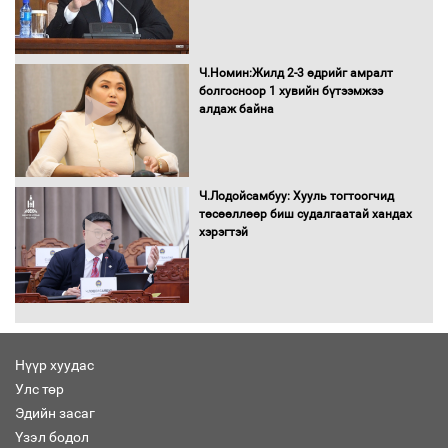
Ч.Номин:Жилд 2-3 өдрийг амралт
болгосноор 1 хувийн бүтээмжээ
алдаж байна
Ч.Лодойсамбуу: Хууль тогтоогчид
төсөөллөөр биш судалгаатай хандах
хэрэгтэй
Нүүр хуудас
Улс төр
Эдийн засаг
Үзэл бодол