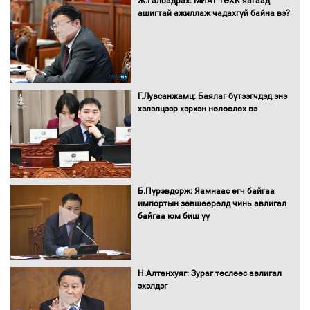
Ж.Галбадрах: МИАТ ТӨХК яагаад
ашигтай ажиллаж чадахгүй байна вэ?
Г.Лувсанжамц: Баялаг бүтээгчдэд энэ
хэлэлцээр хэрхэн нөлөөлөх вэ
Б.Пүрэвдорж: Яамнаас өгч байгаа
импортын зөвшөөрөлд чинь авлигал
байгаа юм биш үү
Н.Алтанхуяг: Зураг төслөөс авлигал
эхэлдэг