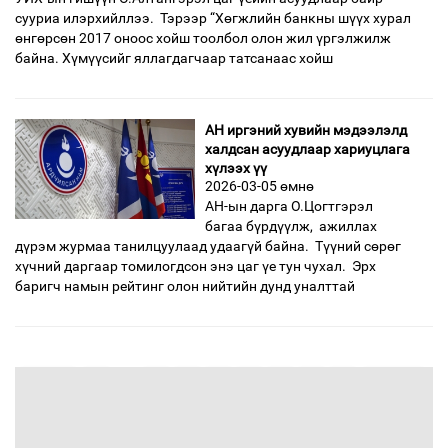
сууриа илэрхийллээ. Тэрээр “Хөгжлийн банкны шүүх хурал
өнгөрсөн 2017 оноос хойш тоолбол олон жил үргэлжилж
байна. Хүмүүсийг яллагдагчаар татсанаас хойш
АН иргэний хувийн мэдээлэлд
халдсан асуудлаар хариуцлага
хүлээх үү
2026-03-05 өмнө
АН-ын дарга О.Цогтгэрэл
багаа бүрдүүлж, ажиллах
дүрэм журмаа танилцуулаад удаагүй байна. Түүний сөрөг
хүчний даргаар томилогдсон энэ цаг үе тун чухал. Эрх
баригч намын рейтинг олон нийтийн дунд уналттай
өмнөх
1
2
3
4
5
6
7
8
9
дараах