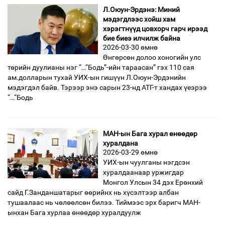
Л.Оюун-Эрдэнэ: Миний
мэдэгдлээс хойш хам
хэрэгтнүүд цовхорч гарч ирээд
бие биеэ илчилж байна
2026-03-30 өмнө
Өнгөрсөн долоо хоногийн улс
төрийн дуулианы нэг “…“Бодь”-ийн тараасан” гэх 110 сая
ам.долларын тухай УИХ-ын гишүүн Л.Оюун-Эрдэнийн
мэдэгдэл байв. Тэрээр энэ сарын 23-нд АТГ-т хандах үеэрээ
“…“Бодь
МАН-ын Бага хурал өнөөдөр
хуралдана
2026-03-29 өмнө
УИХ-ын чуулганы нэгдсэн
хуралдаанаар уржигдар
Монгол Улсын 34 дэх Ерөнхий
сайд Г.Занданшатарыг өөрийнх нь хүсэлтээр албан
тушаалаас нь чөлөөлсөн билээ. Тиймээс эрх баригч МАН-
ынхан Бага хурлаа өнөөдөр хуралдуулж