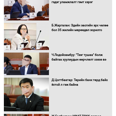
гэдэг уламжлалт гэмт хэрэг
Б.Жаргалан: Эдийн засгийн эрх чөлөө
бол 35 жилийн мөрөөдөл зорилго
Ч.Лодойсамбуу: "Тээг тушаа" болж
байгаа хуулиудын өөрчлөлт хэзээ вэ
Д.Цогтбаатар: Төрийн банк төрд байх
ёстой л гэж байна