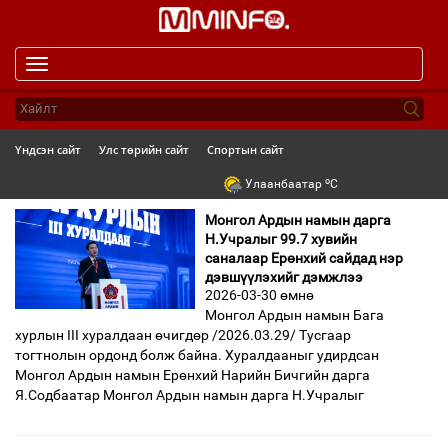
Toggle
navigation
Үндсэн сайт
Улс төрийн сайт
Спортын сайт
o
Улаанбаатар
C
Монгол Ардын намын дарга
Н.Учралыг 99.7 хувийн
саналаар Ерөнхий сайдад нэр
дэвшүүлэхийг дэмжлээ
2026-03-30 өмнө
Монгол Ардын намын Бага
хурлын III хуралдаан өчигдөр /2026.03.29/ Тусгаар
тогтнолын ордонд болж байна. Хуралдааныг удирдсан
Монгол Ардын намын Ерөнхий Нарийн Бичгийн дарга
Я.Содбаатар Монгол Ардын намын дарга Н.Учралыг