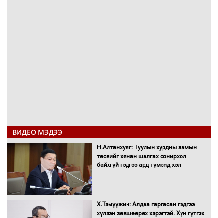
ВИДЕО МЭДЭЭ
Н.Алтанхуяг: Туулын хурдны замын
төсвийг хянан шалгах сонирхол
байхгүй гэдгээ ард түмэнд хэл
Х.Тэмүүжин: Алдаа гаргасан гэдгээ
хүлээн зөвшөөрөх хэрэгтэй. Хүн гүтгэх