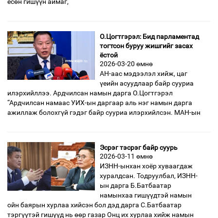
есөн гишүүн аймаг,
О.Цогтгэрэл: Бид парламентад
тогтсон буруу жишгийг засах
ёстой
2026-03-20 өмнө
АН-аас мэдээлэл хийж, цаг
үеийн асуудлаар байр сууриа
илэрхийллээ. Ардчилсан намын дарга О.Цогтгэрэл
“Ардчилсан намаас УИХ-ын даргаар аль нэг намын дарга
ажиллаж болохгүй гэдэг байр сууриа илэрхийлсэн. МАН-ын
Эсрэг тэсрэг байр суурь
2026-03-11 өмнө
ИЗНН-ынхан хоёр хуваагдаж
хуралдсан. Тодруулбал, ИЗНН-
ын дарга Б.Батбаатар
намынхаа гишүүдтэй намын
ойн баярын хурлаа хийсэн бол дэд дарга С.Батбаатар
тэргүүтэй гишүүд нь өөр газар Онц их хурлаа хийж намын