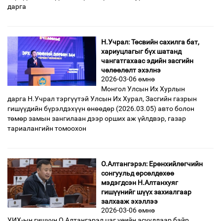
дарга
Н.Учрал: Төсвийн сахилга бат,
хариуцлагыг бүх шатанд
чангатгахаас эдийн засгийн
чөлөөлөлт эхэлнэ
2026-03-06 өмнө
Монгол Улсын Их Хурлын
дарга Н.Учрал тэргүүтэй Улсын Их Хурал, Засгийн газрын
гишүүдийн бүрэлдэхүүн өнөөдөр (2026.03.05) авто болон
төмөр замын зангилаан дээр орших аж үйлдвэр, газар
тариалангийн томоохон
О.Алтангэрэл: Ерөнхийлөгчийн
сонгуульд өрсөлдөхөө
мэдэгдсэн Н.Алтанхуяг
гишүүнийг шүүх захиалгаар
залхааж эхэллээ
2026-03-06 өмнө
УИХ-ын гишүүн О.Алтангэрэл цаг үеийн асуудлаар байр