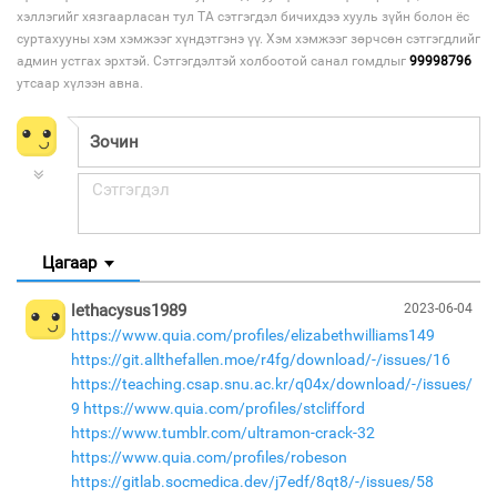
хэллэгийг хязгаарласан тул ТА сэтгэгдэл бичихдээ хууль зүйн болон ёс
суртахууны хэм хэмжээг хүндэтгэнэ үү. Хэм хэмжээг зөрчсөн сэтгэгдлийг
админ устгах эрхтэй. Сэтгэгдэлтэй холбоотой санал гомдлыг
99998796
утсаар хүлээн авна.
Цагаар
lethacysus1989
2023-06-04
https://www.quia.com/profiles/elizabethwilliams149
https://git.allthefallen.moe/r4fg/download/-/issues/16
https://teaching.csap.snu.ac.kr/q04x/download/-/issues/
9
https://www.quia.com/profiles/stclifford
https://www.tumblr.com/ultramon-crack-32
https://www.quia.com/profiles/robeson
https://gitlab.socmedica.dev/j7edf/8qt8/-/issues/58