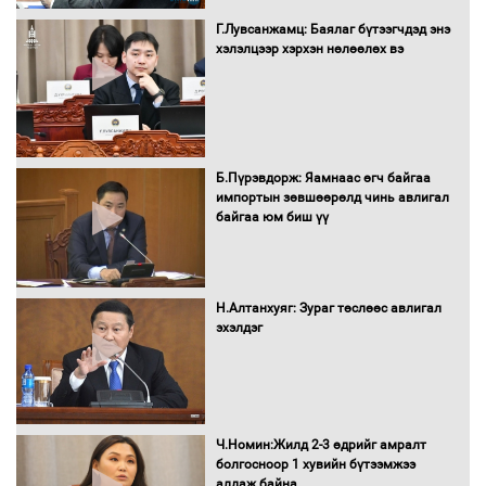
Сайд нар төсвөө хэрхэн зарцуулах вэ?
Г.Лувсанжамц: Баялаг бүтээгчдэд энэ
хэлэлцээр хэрхэн нөлөөлөх вэ
Засгийн газрын ээлжит хуралдаан
болж байна
Б.Пүрэвдорж: Яамнаас өгч байгаа
импортын зөвшөөрөлд чинь авлигал
байгаа юм биш үү
Автомашинд улсын дугаарын тэгш,
сондгойгоор шатахуун олгоно
Н.Алтанхуяг: Зураг төслөөс авлигал
эхэлдэг
Бага орлоготой иргэдийн орлогод
татвар ногдуулахгүй байх эрх зүйн
орчныг бүрдүүллээ
Ч.Номин:Жилд 2-3 өдрийг амралт
болгосноор 1 хувийн бүтээмжээ
алдаж байна