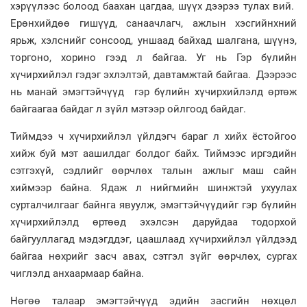
хэрүүлээс болоод баахан цагдаа, шүүх дээрээ тулах вий.
Ерөнхийдөө гишүүд, санаачлагч, ажлын хэсгийнхний
ярьж, хэлснийг сонсоод, уншаад байхад шалгана, шүүнэ,
торгоно, хорино гээд л байгаа. Уг нь Гэр бүлийн
хүчирхийлэл гэдэг эхлэлтэй, давтамжтай байгаа. Дээрээс
нь манай эмэгтэйчүүд гэр бүлийн хүчирхийлэлд өртөж
байгаагаа байдаг л зүйл мэтээр ойлгоод байдаг.
Тиймдээ ч хүчирхийлэл үйлдэгч бараг л хийх ёстойгоо
хийж буй мэт аашилдаг болдог байх. Тиймээс иргэдийн
сэтгэхүй, сэдлийг өөрчлөх талын ажлыг маш сайн
хиймээр байна. Ядаж л нийгмийн шинжтэй ухуулах
сурталчилгааг байнга явуулж, эмэгтэйчүүдийг гэр бүлийн
хүчирхийлэлд өртөөд эхэлсэн даруйдаа тодорхой
байгууллагад мэдэгддэг, цаашлаад хүчирхийлэл үйлдээд
байгаа нөхрийг засч авах, сэтгэл зүйг өөрчлөх, сургах
чиглэлд анхаармаар байна.
Нөгөө талаар эмэгтэйчүүд эдийн засгийн нөхцөл