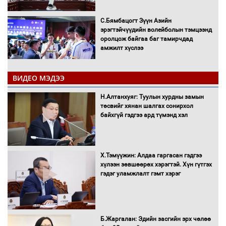
С.Бямбацогт Зүүн Азийн
эрэгтэйчүүдийн волейболын тэмцээнд
оролцож байгаа баг тамирчдад
амжилт хүслээ
ВИДЕО МЭДЭЭ
Автобензин, дизель түлшний онцгой
Н.Алтанхуяг: Туулын хурдны замын
албан татварыг тэглэлээ
төсвийг хянан шалгах сонирхол
байхгүй гэдгээ ард түмэнд хэл
Х.Тэмүүжин: Алдаа гаргасан гэдгээ
Санхүүгийн хэмнэлтийн горимд эрүүл
хүлээн зөвшөөрөх хэрэгтэй. Хүн гүтгэх
мэндийн салбар хамаарахгүй
гэдэг уламжлалт гэмт хэрэг
Нөөцийн махны худалдаа,
Б.Жаргалан: Эдийн засгийн эрх чөлөө
борлуулалтыг нээлттэй ил тод