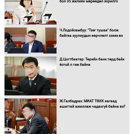
бол 35 жилийн мөрөөдөл зорилго
болгоно
Монгол Улс “COP17”-д “Тал хээрийн
Ч.Лодойсамбуу: "Тээг тушаа" болж
төлөвлөгөө”-гөө танилцуулна
байгаа хуулиудын өөрчлөлт хэзээ вэ
Д.Цогтбаатар: Төрийн банк төрд байх
ёстой л гэж байна
16 төрлийн эмийг нэг эх үүсвэрээс
худалдан авах журмыг баталлаа
Бүх шатанд хэмнэлтийн горимд
Ж.Галбадрах: МИАТ ТӨХК яагаад
шилжиж, найр наадам, зөвлөгөөн,
ашигтай ажиллаж чадахгүй байна вэ?
гадаад томилолтыг хориглолоо