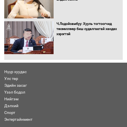
Хөшөө бүтсэн түүхийг өгүүлэх 7
баримт
Ч.Лодойсамбуу: Хууль тогтоогчид
төсөөллөөр биш судалгаатай хандах
хэрэгтэй
Хөвсгөл нуурын лусыг тахих төрийн
тахилгын ёслол боллоо
Нүүр хуудас
Улс төр
“Хар жагсаалт”-ын асуудлыг цэгцлэх
Эдийн засаг
чиглэлээр Монголбанкны удирдлагад
30 хоногийн хугацаатай үүрэг өглөө
Үзэл бодол
Нийгэм
Дэлхий
Спорт
Ерөнхий сайд Н.Учрал олимпиадын
Энтертайнмент
хүрээнд гарсан зардлыг шийдвэрлэж
өгөхөөр болов