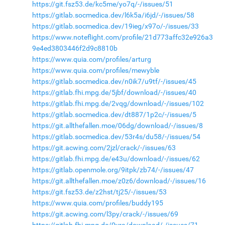
https://git.fsz53.de/kc5me/yo7q/-/issues/51
https://gitlab.socmedica.dev/l6k5a/i6jd/-/issues/58
https://gitlab.socmedica.dev/19ieg/x97o/-/issues/33
https://www.noteflight.com/profile/21d773affc32e926a3
9e4ed3803446f2d9c8810b
https://www.quia.com/profiles/arturg
https://www.quia.com/profiles/mewyble
https://gitlab.socmedica.dev/n0ik7/u9tf/-/issues/45
https://gitlab.fhi.mpg.de/5jbf/download/-/issues/40
https://gitlab.fhi.mpg.de/2vqg/download/-/issues/102
https://gitlab.socmedica.dev/dt887/1p2c/-/issues/5
https://git.allthefallen.moe/06dg/download/-/issues/8
https://gitlab.socmedica.dev/53r4s/du58/-/issues/54
https://git.acwing.com/2jzl/crack/-/issues/63
https://gitlab.fhi.mpg.de/e43u/download/-/issues/62
https://gitlab.openmole.org/9itpk/zb74/-/issues/47
https://git.allthefallen.moe/z0z6/download/-/issues/16
https://git.fsz53.de/z2hst/tj25/-/issues/53
https://www.quia.com/profiles/buddy195
https://git.acwing.com/l3py/crack/-/issues/69