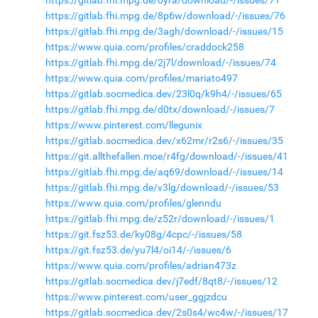
https://gitlab.fhi.mpg.de/0yra/download/-/issues/71
https://gitlab.fhi.mpg.de/8p6w/download/-/issues/76
https://gitlab.fhi.mpg.de/3agh/download/-/issues/15
https://www.quia.com/profiles/craddock258
https://gitlab.fhi.mpg.de/2j7l/download/-/issues/74
https://www.quia.com/profiles/mariato497
https://gitlab.socmedica.dev/23l0q/k9h4/-/issues/65
https://gitlab.fhi.mpg.de/d0tx/download/-/issues/7
https://www.pinterest.com/llegunix
https://gitlab.socmedica.dev/x62mr/r2s6/-/issues/35
https://git.allthefallen.moe/r4fg/download/-/issues/41
https://gitlab.fhi.mpg.de/aq69/download/-/issues/14
https://gitlab.fhi.mpg.de/v3lg/download/-/issues/53
https://www.quia.com/profiles/glenndu
https://gitlab.fhi.mpg.de/z52r/download/-/issues/1
https://git.fsz53.de/ky08g/4cpc/-/issues/58
https://git.fsz53.de/yu7l4/oi14/-/issues/6
https://www.quia.com/profiles/adrian473z
https://gitlab.socmedica.dev/j7edf/8qt8/-/issues/12
https://www.pinterest.com/user_ggjzdcu
https://gitlab.socmedica.dev/2s0s4/wc4w/-/issues/17