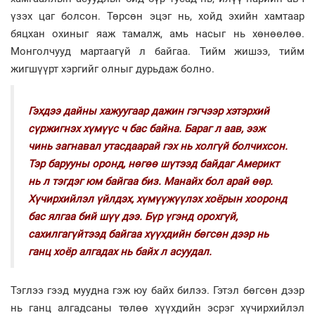
үзэх цаг болсон. Төрсөн эцэг нь, хойд эхийн хамтаар
бяцхан охиныг яаж тамалж, амь насыг нь хөнөөлөө.
Монголчууд мартаагүй л байгаа. Тийм жишээ, тийм
жигшүүрт хэргийг олныг дурьдаж болно.
Гэхдээ дайны хажуугаар дажин гэгчээр хэтэрхий
сүржигнэх хүмүүс ч бас байна. Бараг л аав, ээж
чинь загнавал утасдаарай гэх нь холгүй болчихсон.
Тэр барууны оронд, нөгөө шүтээд байдаг Америкт
нь л тэгдэг юм байгаа биз. Манайх бол арай өөр.
Хүчирхийлэл үйлдэх, хүмүүжүүлэх хоёрын хооронд
бас ялгаа бий шүү дээ. Бүр үгэнд орохгүй,
сахилгагүйтээд байгаа хүүхдийн бөгсөн дээр нь
ганц хоёр алгадах нь байх л асуудал.
Тэглээ гээд муудна гэж юу байх билээ. Гэтэл бөгсөн дээр
нь ганц алгадсаны төлөө хүүхдийн эсрэг хүчирхийлэл