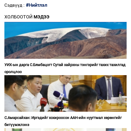
#Нийтлэл
Сэдвүүд :
ХОЛБООТОЙ
МЭДЭЭ
УИХ-ын дарга С.Бямбацогт Сутай хайрхны тэнгэрийг тахих тахилгад
оролцлоо
С.Амарсайхан: Иргэдийг хохироосон ААН-ийн нуугтмал хөрөнгийг
битүүмжлэнэ