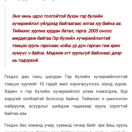
Энэ чинь одоо толгойтой бүхэн гэр бүлийн
хүчирхийлэл үйлдээд байгаагаас ялгаа юу байна аа.
Тиймээс хуулиа хурдан батал, гарга. 2005 оноос
мөрдөгдөж байгаа Гэр бүлийн хүчирхийлэлтэй
тэмцэх хууль гарснаас хойш үр дүн гарсан гэж ярих
хүмүүс ч байна. Мэдээж огт хуульгүй байснаас дээр
нь тодорхой.
Гэхдээ дан ганц шалдан Гэр бүлийн хүчирхийлэлтэй
тэмцэх хуулийг 10 гаруй жил хэрэгжүүллээ, юунд хүрэв.
Харин ч гэр бүлийн хүчирхийлэл улам нэмэгдэж, бүр
хэрцгий хэлбэртэй болсоор байна. Тиймээс л шинэчлэн
найруулж, асуудлыг шийдэж чадахаар хууль хэрэгтэй
байгаа юм.
Гэхдээ бас юманд учир, суманд гичир бийг эрх биш хууль