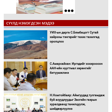
СҮҮЛД НЭМЭГДСЭН МЭДЭЭ
УИХ-ын дарга С.Бямбацогт Сутай
хайрхны тэнгэрийг тахих тахилгад
оролцлоо
С.Амарсайхан: Иргэдийг хохироосон
ААН-ийн нуугтмал хөрөнгийг
битүүмжлэнэ
Н.Номтойбаяр: Аймгуудад тулгамдаж
буй асуудлуудыг Засгийн газрын
хуралдаанд танилцуулж,
шийдвэрлүүлнэ