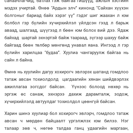
санаачлагчид, батлах гэж байгаа гишүүд, ажлын хэсгийн
мэдэх учиртай. Өнөө “Ардын элч” кинонд “Сайхан хүүхэн
болгоныг бариад байх хэрэг үү” гэдэг шиг жаахан л юм
болбол гэр бүлийн хүчирхийлэл үйлдсэн гээд л барьж
аваад, шалгаад, шүүгээд л бөөн юм болох вий дээ. Ядаж
байхад шартай эхнэртэй байж таараад, зүгээр шахуу байж
байгаад бөөн төлбөр мөнгөнд унавал яана. Ингээд л гэр
бүлийн харилцаа “будаа”. Хуулиа чангаруулж байгаа нь
сайн л байна.
Өмнө нь хуулийн дагуу хохирогч эвлэрэх шатанд гомдлоо
татаж авсан тохиолдолд цагдаагийн хянан шийдвэрлэх
ажиллагаа зогсдог байсан. Үүнээс болоод нөхөр нь
эргэж өс санаж, эхнэрээ дахиж дарамталж, зодож,
хүчирхийлэлд автуулдаг тохиолдол цөөнгүй байсан.
Харин шинэ хуулиар бол хохирогч эвлэрч, гомдлоо татаж
авсан ч мөрдөн байцаалт үргэлжлэх юм билээ. Нэг
талаар зөв ч, нөгөө талдаа ганц удаагийн маргаан,