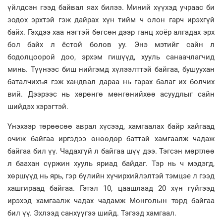
үйлдсэн гээд байвал яах билээ. Миний хүүхэд учраас би
зодох эрхтэй гэж дайрах хүн тийм ч олон гарч ирэхгүй
байх. Гэхдээ хаа нэгтэй бөгсөн дээр ганц хоёр алгадах эрх
бол байх л ёстой болов уу. Энэ мэтийг сайн л
бодолцоорой доо, эрхэм гишүүд, хууль санаачлагчид
минь. Түүнээс биш нийгэмд хүлээлттэй байгаа, бушуухан
баталчихъя гэж хандвал дараа нь гарах балаг их болчих
вий. Дээрээс нь хөрөнгө мөнгөнийхөө асуудлыг сайн
шийдэх хэрэгтэй.
Үнэхээр төрөөсөө аврал хүсээд, хамгаалах байр хайгаад
очиж байгаа иргэдээ өнөөдөр баттай хамгаалж чадаж
байгаа бил үү. Чадахгүй л байгаа шүү дээ. Тэгсэн мөртлөө
л баахан сүржин хууль яриад байдаг. Тэр нь ч мэдэгд,
хөршүүд нь ярь, гэр бүлийн хүчирхийлэлтэй тэмцэе л гээд
хашгираад байгаа. Гэтэл 10, цаашлаад 20 хүн гүйгээд
ирэхэд хамгаалж чадах чадамж Монголын төрд байгаа
бил үү. Эхлээд санхүүгээ шийд. Тэгээд хамгаал.