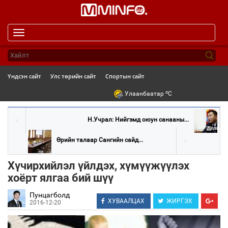
Toggle
navigation
Үндсэн сайт
Улс төрийн сайт
Спортын сайт
o
Улаанбаатар
C
Н.Учрал: Нийгэмд оюун санааны...
Өрийн талаар Сангийн сайд...
Хүчирхийлэл үйлдэх, хүмүүжүүлэх
хоёрт ялгаа бий шүү
Пунцагболд
ХУВААЛЦАХ
ЖИРГЭХ
2016-12-20