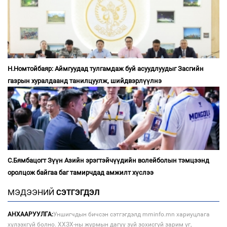
Н.Номтойбаяр: Аймгуудад тулгамдаж буй асуудлуудыг Засгийн
газрын хуралдаанд танилцуулж, шийдвэрлүүлнэ
С.Бямбацогт Зүүн Азийн эрэгтэйчүүдийн волейболын тэмцээнд
оролцож байгаа баг тамирчдад амжилт хүслээ
МЭДЭЭНИЙ
СЭТГЭГДЭЛ
АНХААРУУЛГА:
Уншигчдын бичсэн сэтгэгдэлд mminfo.mn хариуцлага
хүлээхгүй болно. ХХЗХ-ны журмын дагуу зүй зохисгүй зарим үг,