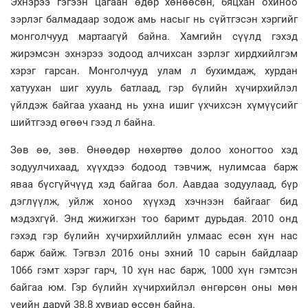
Эхнэрээ гэгээн цагаан өдөр хөнөөсөн, бяцхан охиноо
зэрлэг балмадаар зодож амь насыг нь сүйтгэсэн хэргийг
монголчууд мартаагүй байна. Хамгийн сүүлд гэхэд
жирэмсэн эхнэрээ зодоод алчихсан зэрлэг хирдхийлгэм
хэрэг гарсан. Монголчууд улам л бухимдаж, хурдан
хатуухан шиг хууль батлаад, гэр бүлийн хүчирхийлэл
үйлдэж байгаа ухаанд нь ухна ишиг үхчихсэн хүмүүсийг
шийтгээд өгөөч гээд л байна.
Зөв өө, зөв. Өнөөдөр нөхөртөө долоо хоногтоо хэд
зодуулчихаад, хүүхдээ бодоод тэвчиж, нулимсаа барж
яваа бүсгүйчүүд хэд байгаа бол. Аавдаа зодуулаад, бүр
дэглүүлж, уйлж хоноо хүүхэд хэчнээн байгааг бид
мэдэхгүй. Энд жижигхэн тоо баримт дурьдая. 2010 онд
гэхэд гэр бүлийн хүчирхийллийн улмаас есөн хүн нас
барж байж. Тэгвэл 2016 оны эхний 10 сарын байдлаар
1066 гэмт хэрэг гарч, 10 хүн нас барж, 1000 хүн гэмтсэн
байгаа юм. Гэр бүлийн хүчирхийлэл өнгөрсөн оны мөн
үеийн даруй 38.8 хувиар өссөн байна.