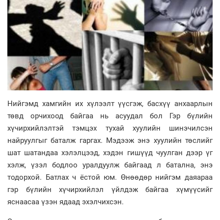
Нийгэмд хамгийн их хүлээлт үүсгэж, басхүү анхаарлын
төвд орчихоод байгаа нь асуудал бол Гэр бүлийн
хүчирхийлэлтэй тэмцэх тухай хуулийн шинэчилсэн
найруулгыг баталж гаргах. Мэдээж энэ хуулийн төслийг
шат шатандаа хэлэлцээд, хэдэн гишүүд чуулган дээр үг
хэлж, үзэл бодлоо уралдуулж байгаад л батална, энэ
тодорхой. Батлах ч ёстой юм. Өнөөдөр нийгэм даяараа
гэр бүлийн хүчирхийлэл үйлдэж байгаа хүмүүсийг
яснаасаа үзэн ядаад эхэлчихсэн.