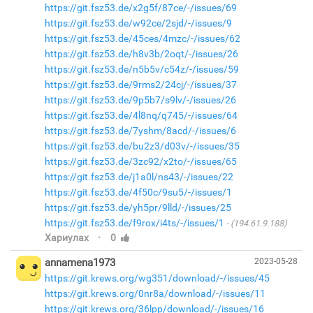
https://git.fsz53.de/x2g5f/87ce/-/issues/69
https://git.fsz53.de/w92ce/2sjd/-/issues/9
https://git.fsz53.de/45ces/4mzc/-/issues/62
https://git.fsz53.de/h8v3b/2oqt/-/issues/26
https://git.fsz53.de/n5b5v/c54z/-/issues/59
https://git.fsz53.de/9rms2/24cj/-/issues/37
https://git.fsz53.de/9p5b7/s9lv/-/issues/26
https://git.fsz53.de/4l8nq/q745/-/issues/64
https://git.fsz53.de/7yshm/8acd/-/issues/6
https://git.fsz53.de/bu2z3/d03v/-/issues/35
https://git.fsz53.de/3zc92/x2to/-/issues/65
https://git.fsz53.de/j1a0l/ns43/-/issues/22
https://git.fsz53.de/4f50c/9su5/-/issues/1
https://git.fsz53.de/yh5pr/9lld/-/issues/25
https://git.fsz53.de/f9rox/i4ts/-/issues/1
(194.61.9.188)
·
Хариулах
0
annamena1973
2023-05-28
https://git.krews.org/wg351/download/-/issues/45
https://git.krews.org/0nr8a/download/-/issues/11
https://git.krews.org/36lpp/download/-/issues/16