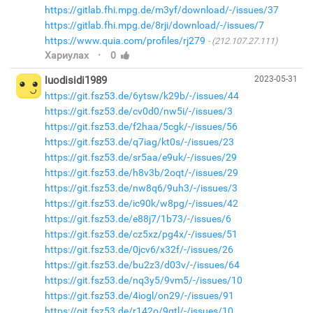
https://gitlab.fhi.mpg.de/m3yf/download/-/issues/37
https://gitlab.fhi.mpg.de/8rji/download/-/issues/7
https://www.quia.com/profiles/rj279
(212.107.27.111)
·
Хариулах
0
luodisidi1989
2023-05-31
https://git.fsz53.de/6ytsw/k29b/-/issues/44
https://git.fsz53.de/cv0d0/nw5i/-/issues/3
https://git.fsz53.de/f2haa/5cgk/-/issues/56
https://git.fsz53.de/q7iag/kt0s/-/issues/23
https://git.fsz53.de/sr5aa/e9uk/-/issues/29
https://git.fsz53.de/h8v3b/2oqt/-/issues/29
https://git.fsz53.de/nw8q6/9uh3/-/issues/3
https://git.fsz53.de/ic90k/w8pg/-/issues/42
https://git.fsz53.de/e88j7/1b73/-/issues/6
https://git.fsz53.de/cz5xz/pg4x/-/issues/51
https://git.fsz53.de/0jcv6/x32f/-/issues/26
https://git.fsz53.de/bu2z3/d03v/-/issues/64
https://git.fsz53.de/nq3y5/9vm5/-/issues/10
https://git.fsz53.de/4iogl/on29/-/issues/91
https://git.fsz53.de/r142o/9gtl/-/issues/10