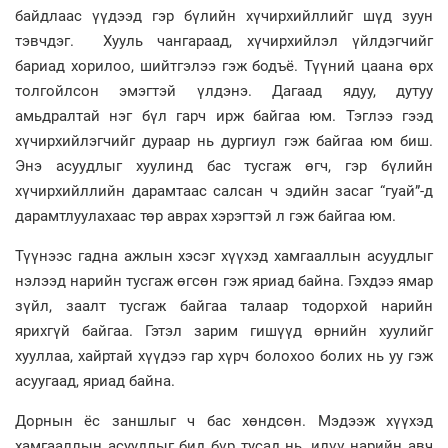
байдлаас үүдээд гэр бүлийн хүчирхийллийг шүд зуун
тэвчдэг. Хууль чангараад, хүчирхийлэл үйлдэгчийг
бариад хорилоо, шийтгэлээ гэж бодъё. Түүний цаана өрх
толгойлсон эмэгтэй үлдэнэ. Дагаад ядуу, дутуу
амьдралтай нэг бүл гарч ирж байгаа юм. Тэглээ гээд
хүчирхийлэгчийг дураар нь дургиул гэж байгаа юм биш.
Энэ асуудлыг хуулинд бас тусгаж өгч, гэр бүлийн
хүчирхийллийн дарамтаас салсан ч эдийн засаг “гуай”-д
дарамтлуулахаас төр аврах хэрэгтэй л гэж байгаа юм.
Түүнээс гадна ажлын хэсэг хүүхэд хамгааллын асуудлыг
нэлээд нарийн тусгаж өгсөн гэж яриад байна. Гэхдээ ямар
зүйл, заалт тусгаж байгаа талаар тодорхой нарийн
ярихгүй байгаа. Гэтэл зарим гишүүд өрнийн хуулийг
хууллаа, хайртай хүүдээ гар хүрч болохоо болих нь уу гэж
асуугаад, яриад байна.
Дорнын ёс заншлыг ч бас хөндсөн. Мэдээж хүүхэд
хамгааллын асуудлыг бид бүр тусад нь, илүү нарийн авч