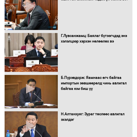
гадаад томилолтыг хориглолоо
Сайд нар төсвөө хэрхэн зарцуулах вэ?
Г.Лувсанжамц: Баялаг бүтээгчдэд энэ
хэлэлцээр хэрхэн нөлөөлөх вэ
Засгийн газрын ээлжит хуралдаан
болж байна
Б.Пүрэвдорж: Яамнаас өгч байгаа
импортын зөвшөөрөлд чинь авлигал
байгаа юм биш үү
Автомашинд улсын дугаарын тэгш,
сондгойгоор шатахуун олгоно
Н.Алтанхуяг: Зураг төслөөс авлигал
эхэлдэг