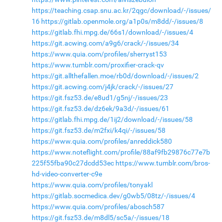
https://teaching.csap.snu.ac.kr/2qgc/download/-/issues/
16
https://gitlab.openmole.org/a1p0s/m8dd/-/issues/8
https://gitlab.fhi.mpg.de/66s1/download/-/issues/4
https://git.acwing.com/a9g6/crack/-/issues/34
https://www.quia.com/profiles/sherryst153
https://www.tumblr.com/proxifier-crack-qv
https://git.allthefallen.moe/rb0d/download/-/issues/2
https://git.acwing.com/j4jk/crack/-/issues/27
https://git.fsz53.de/e8ud1/g5nj/-/issues/23
https://git.fsz53.de/dz6ek/9a3d/-/issues/61
https://gitlab.fhi.mpg.de/1ij2/download/-/issues/58
https://git.fsz53.de/m2fxi/k4qi/-/issues/58
https://www.quia.com/profiles/anreddick580
https://www.noteflight.com/profile/88af9fb29876c77e7b
225f55fba90c27dcdd53ec
https://www.tumblr.com/bros-
hd-video-converter-c9e
https://www.quia.com/profiles/tonyakl
https://gitlab.socmedica.dev/g0wb5/08tz/-/issues/4
https://www.quia.com/profiles/abosch587
https://git.fsz53.de/m8dl5/sc5a/-/issues/18