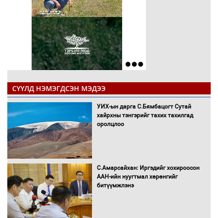
СҮҮЛД НЭМЭГДСЭН МЭДЭЭ
УИХ-ын дарга С.Бямбацогт Сутай
хайрхны тэнгэрийг тахих тахилгад
оролцлоо
С.Амарсайхан: Иргэдийг хохироосон
ААН-ийн нуугтмал хөрөнгийг
битүүмжлэнэ