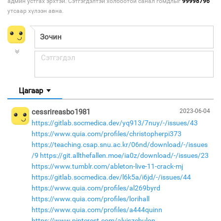
админ устгах эрхтэй. Сэтгэгдэлтэй холбоотой санал гомдлыг
99998796
утсаар хүлээн авна.
Цагаар
cessrireasbo1981
2023-06-04
https://gitlab.socmedica.dev/yq913/7nuy/-/issues/43
https://www.quia.com/profiles/christopherpi373
https://teaching.csap.snu.ac.kr/06nd/download/-/issues
/9
https://git.allthefallen.moe/ia0z/download/-/issues/23
https://www.tumblr.com/ableton-live-11-crack-mj
https://gitlab.socmedica.dev/l6k5a/i6jd/-/issues/44
https://www.quia.com/profiles/al269byrd
https://www.quia.com/profiles/lorihall
https://www.quia.com/profiles/a444quinn
https://www.pinterest.com/alviszebulon