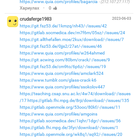
https://www.quia.com/profiles/bagarcia
(212.107.27.117)
·
Хариулах
0
crudaferge1983
2023-06-03
https://git.fsz53.de/1kmzq/nh43/-/issues/42
https://gitlab.socmedica.dev/m7f6m/05sz/-/issues/24
https://git.allthefallen.moe/2kux/download/-/issues/7
https://git.fsz53.de/0jjs2/27at/-/issues/46
https://www.quia.com/profiles/w264ahmed
https://git.acwing.com/80bm/crack/-/issues/9
https://git.fsz53.de/cm9to/6p6z/-/issues/19
https://www.quia.com/profiles/amclark524
https://www.tumblr.com/glass-crack-k6
https://www.quia.com/profiles/ssokolov447
https://teaching.csap.snu.ac.kr/4w74/download/-/issues
/17
https://gitlab.fhi.mpg.de/8rji/download/-/issues/135
https://gitlab.openmole.org/53ooc/80kf/-/issues/11
https://www.quia.com/profiles/amgoins
https://gitlab.socmedica.dev/1iqhr/1dgr/-/issues/56
https://gitlab.fhi.mpg.de/3fyr/download/-/issues/1
https://gitlab.openmole.org/wk8q1/sq92/-/issues/20