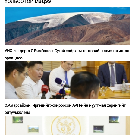
ХОЛБООТОЙ
МЭДЭЭ
УИХ-ын дарга С.Бямбацогт Сутай хайрхны тэнгэрийг тахих тахилгад
оролцлоо
С.Амарсайхан: Иргэдийг хохироосон ААН-ийн нуугтмал хөрөнгийг
битүүмжлэнэ