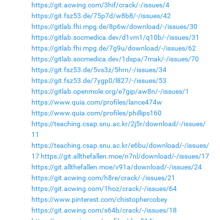
https://git.acwing.com/3hif/crack/-/issues/4
https://git.fsz53.de/75p7d/w8b8/-/issues/42
https://gitlab.fhi.mpg.de/8p6w/download/-/issues/30
https://gitlab.socmedica.dev/d1vm1/q10b/-/issues/31
https://gitlab.fhi.mpg.de/7g9u/download/-/issues/62
https://gitlab.socmedica.dev/1dspa/7mak/-/issues/70
https://git.fsz53.de/5vs3z/5hrn/-/issues/34
https://git.fsz53.de/7ygp0/l827/-/issues/53
https://gitlab.openmole.org/e7gip/aw8n/-/issues/1
https://www.quia.com/profiles/lance474w
https://www.quia.com/profiles/phillips160
https://teaching.csap.snu.ac.kr/2j5r/download/-/issues/
11
https://teaching.csap.snu.ac.kr/e6bu/download/-/issues/
17
https://git.allthefallen.moe/n7nl/download/-/issues/17
https://git.allthefallen.moe/v91a/download/-/issues/24
https://git.acwing.com/h8re/crack/-/issues/21
https://git.acwing.com/1hoz/crack/-/issues/64
https://www.pinterest.com/chistophercobey
https://git.acwing.com/s64b/crack/-/issues/18