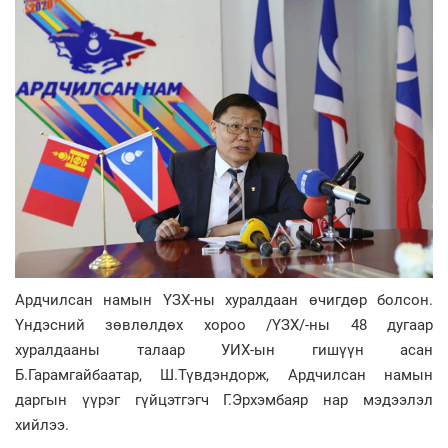
Ардчилсан намын ҮЗХ-ны хуралдаан өчигдөр болсон.
Үндэсний зөвлөлдөх хороо /ҮЗХ/-ны 48 дугаар
хуралдааны талаар УИХ-ын гишүүн асан
Б.Гарамгайбаатар, Ш.Түвдэндорж, Ардчилсан намын
даргын үүрэг гүйцэтгэгч Г.Эрхэмбаяр нар мэдээлэл
хийлээ.