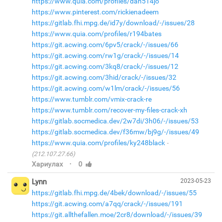
https://www.quia.com/profiles/dan514jo
https://www.pinterest.com/rickienadeem
https://gitlab.fhi.mpg.de/id7y/download/-/issues/28
https://www.quia.com/profiles/r194bates
https://git.acwing.com/6pv5/crack/-/issues/66
https://git.acwing.com/rw1g/crack/-/issues/14
https://git.acwing.com/3kq8/crack/-/issues/12
https://git.acwing.com/3hid/crack/-/issues/32
https://git.acwing.com/w1lm/crack/-/issues/56
https://www.tumblr.com/vmix-crack-re
https://www.tumblr.com/recover-my-files-crack-xh
https://gitlab.socmedica.dev/2w7di/3h06/-/issues/53
https://gitlab.socmedica.dev/f36mw/bj9g/-/issues/49
https://www.quia.com/profiles/ky248black
(212.107.27.66)
·
Хариулах
0
Lynn
2023-05-23
https://gitlab.fhi.mpg.de/4bek/download/-/issues/55
https://git.acwing.com/a7qq/crack/-/issues/191
https://git.allthefallen.moe/2cr8/download/-/issues/39