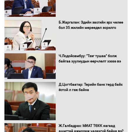
Нөөцийн махны худалдаа,
Б.Жаргалан: Эдийн засгийн эрх чөлөө
борлуулалтыг нээлттэй ил тод
бол 35 жилийн мөрөөдөл зорилго
болгоно
Монгол Улс “COP17”-д “Тал хээрийн
Ч.Лодойсамбуу: "Тээг тушаа" болж
төлөвлөгөө”-гөө танилцуулна
байгаа хуулиудын өөрчлөлт хэзээ вэ
Д.Цогтбаатар: Төрийн банк төрд байх
ёстой л гэж байна
16 төрлийн эмийг нэг эх үүсвэрээс
худалдан авах журмыг баталлаа
Бүх шатанд хэмнэлтийн горимд
Ж.Галбадрах: МИАТ ТӨХК яагаад
шилжиж, найр наадам, зөвлөгөөн,
ашигтай ажиллаж чадахгүй байна вэ?