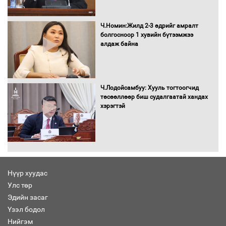
Бага орлоготой иргэдийн орлогод
татвар ногдуулахгүй байх эрх зүйн
орчныг бүрдүүллээ
Ч.Номин:Жилд 2-3 өдрийг амралт
болгосноор 1 хувийн бүтээмжээ
алдаж байна
Хөшөө бүтсэн түүхийг өгүүлэх 7
баримт
Ч.Лодойсамбуу: Хууль тогтоогчид
төсөөллөөр биш судалгаатай хандах
хэрэгтэй
Хөвсгөл нуурын лусыг тахих төрийн
тахилгын ёслол боллоо
Нүүр хуудас
Улс төр
“Хар жагсаалт”-ын асуудлыг цэгцлэх
Эдийн засаг
чиглэлээр Монголбанкны удирдлагад
30 хоногийн хугацаатай үүрэг өглөө
Үзэл бодол
Нийгэм