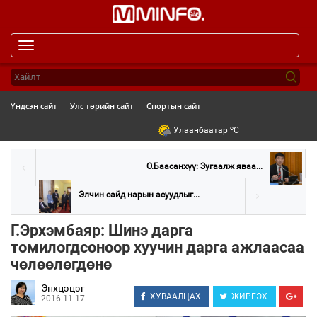
Toggle
navigation
Үндсэн сайт
Улс төрийн сайт
Спортын сайт
o
Улаанбаатар
C
О.Баасанхүү: Зугаалж яваа...
Элчин сайд нарын асуудлыг...
Г.Эрхэмбаяр: Шинэ дарга
томилогдсоноор хуучин дарга ажлаасаа
чөлөөлөгдөнө
Энхцэцэг
ХУВААЛЦАХ
ЖИРГЭХ
2016-11-17