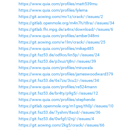
https://www.quia.com/profiles/matt539mu
https://www.quia.com/profiles/lylema
https://git.acwing.com/mv1z/crack/-/issues/2
https://gitlab.openmole.org/m4n7h/t8ra/-/issues/34
https://gitlab.fhi.mpg.de/a4nx/download/-/issues/6
https://www.quia.com/profiles/amber348mi
https://git.acwing.com/w1lm/crack/-/issues/25
https://www.quia.com/profiles/mikep485
https://git.fsz53.de/od9co/kn5p/-/issues/24
https://git.fsz53.de/p3xui/tj8n/-/issues/39
https://www.quia.com/profiles/miruwala
https://www.quia.com/profiles/jameswoodward379
https://git.fsz53.de/6s7zs/3cu2/-/issues/34
https://www.quia.com/profiles/re524mann
https://git.fsz53.de/br4ty/p9g5/-/issues/12
https://www.quia.com/profiles/stephende
https://gitlab.openmole.org/m1gsq/th0j/-/issues/10
https://git.fsz53.de/7yshm/8acd/-/issues/36
https://git.fsz53.de/0wfgf/i2nj/-/issues/4
https://git.acwing.com/2kg5/crack/-/issues/66