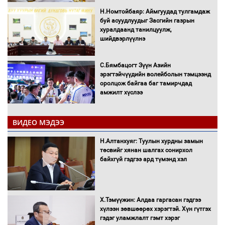
Н.Номтойбаяр: Аймгуудад тулгамдаж
буй асуудлуудыг Засгийн газрын
хуралдаанд танилцуулж,
шийдвэрлүүлнэ
С.Бямбацогт Зүүн Азийн
эрэгтэйчүүдийн волейболын тэмцээнд
оролцож байгаа баг тамирчдад
амжилт хүслээ
ВИДЕО МЭДЭЭ
Автобензин, дизель түлшний онцгой
Н.Алтанхуяг: Туулын хурдны замын
албан татварыг тэглэлээ
төсвийг хянан шалгах сонирхол
байхгүй гэдгээ ард түмэнд хэл
Х.Тэмүүжин: Алдаа гаргасан гэдгээ
Санхүүгийн хэмнэлтийн горимд эрүүл
хүлээн зөвшөөрөх хэрэгтэй. Хүн гүтгэх
мэндийн салбар хамаарахгүй
гэдэг уламжлалт гэмт хэрэг