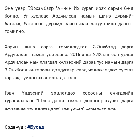
Энэ үеэр Г.Эрхэмбаяр "АН-ын Их хурал ирэх сарын 6-нд
болно. Уг хурлаас Ардчилсан намын шинэ дүрмийг
баталж, баталсан дүрэмд заасныхаа дагуу шинэ даргыг
томилно.
Харин шинэ дарга томилогдтол З.Энхболд дарга
Ардчилсан намыг удирдана. 2016 оны УИХ-ын сонгуульд
Ардчилсан нам ялагдал хүлээсний дараа тус намын дарга
З.Энхболд өнгөрсөн долдугаар сард чөлөөлөгдөх хүсэлт
гаргаж, Гүйцэтгэх зөвлөлд өгсөн.
Гэвч Үндэсний зөвлөлдөх хорооны өчигдрийн
хуралдаанаас “Шинэ дарга томилогдсоноор хуучин дарга
ажлаасаа чөлөөлөгдөнө” гэж үзсэн" хэмээсэн юм.
#Бусад
Сэдвүүд :