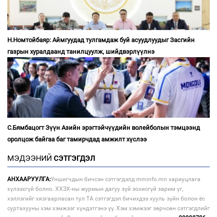
Н.Номтойбаяр: Аймгуудад тулгамдаж буй асуудлуудыг Засгийн
газрын хуралдаанд танилцуулж, шийдвэрлүүлнэ
С.Бямбацогт Зүүн Азийн эрэгтэйчүүдийн волейболын тэмцээнд
оролцож байгаа баг тамирчдад амжилт хүслээ
МЭДЭЭНИЙ
СЭТГЭГДЭЛ
АНХААРУУЛГА:
Уншигчдын бичсэн сэтгэгдэлд mminfo.mn хариуцлага
хүлээхгүй болно. ХХЗХ-ны журмын дагуу зүй зохисгүй зарим үг,
хэллэгийг хязгаарласан тул ТА сэтгэгдэл бичихдээ хууль зүйн болон ёс
суртахууны хэм хэмжээг хүндэтгэнэ үү. Хэм хэмжээг зөрчсөн сэтгэгдлийг