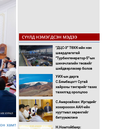
СҮҮЛД НЭМЭГДСЭН МЭДЭЭ
"ДЦС-3” ТӨХК-ийн нэн
шаардлагатай
“Турбингенератор-5”-ын
шинэчлэлийн төсвийг
шийдвэрлэхээр болов
УИХ-ын дарга
С.Бямбацогт Сутай
хайрхны тэнгэрийг тахих
тахилгад оролцлоо
С.Амарсайхан: Иргэдийг
хохироосон ААН-ийн
нуугтмал хөрөнгийг
битүүмжлэнэ
лон хамт
Н.Номтойбаяр: