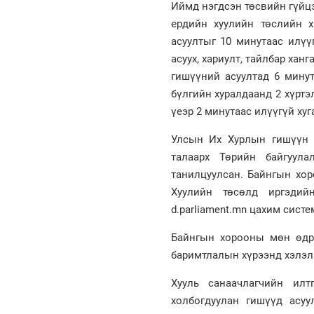
Иймд нэгдсэн төсвийн гүйцэ
ердийн хуулийн төслийн х
асуултыг 10 минутаас илүү
асуух, хариулт, тайлбар хан
гишүүний асуултад 6 минут
бүлгийн хуралдаанд 2 хүртэ
үеэр 2 минутаас илүүгүй ху
Улсын Их Хурлын гишүүн Э
талаарх Төрийн байгуула
танилцуулсан. Байнгын хор
Хуулийн төсөлд иргэдий
d.parliament.mn цахим сист
Байнгын хорооны мөн өдр
баримтлалын хүрээнд хэлэл
Хууль санаачлагчийн илт
холбогдуулан гишүүд асуу