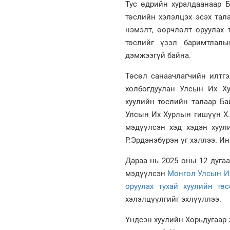
Тус өдрийн хуралдаанаар 
төслийн хэлэлцэх эсэх тал
нэмэлт, өөрчлөлт оруулах 
төслийг үзэл баримтлалы
дэмжээгүй байна.
Төсөл санаачлагчийн илтг
холбогдуулан Улсын Их Ху
хуулийн төслийн талаар Ба
Улсын Их Хурлын гишүүн Х.
мэдүүлсэн хэд хэдэн хуул
Р.Эрдэнэбүрэн үг хэллээ. И
Дараа нь 2025 оны 12 дуга
мэдүүлсэн
Монгол Улсын Их
оруулах тухай хуулийн тө
хэлэлцүүлгийг эхлүүллээ.
Үндсэн хуулийн Хорьдугаар 