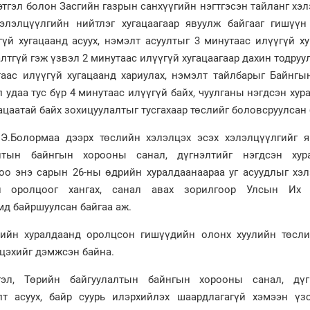
тгэл болон Засгийн газрын санхүүгийн нэгтгэсэн тайланг хэ
элэлцүүлгийн нийтлэг хугацаагаар явуулж байгааг гишүүн
гүй хугацаанд асуух, нэмэлт асуултыг 3 минутаас илүүгүй х
галтгүй гэж үзвэл 2 минутаас илүүгүй хугацаагаар дахин тодруул
аас илүүгүй хугацаанд хариулах, нэмэлт тайлбарыг Байнгын
л удаа тус бүр 4 минутаас илүүгүй байх, чуулганы нэгдсэн ху
гацаатай байх зохицуулалтыг тусгахаар төслийг боловсруулсан 
.Болормаа дээрх төслийн хэлэлцэх эсэх хэлэлцүүлгийг я
лтын байнгын хорооны санал, дүгнэлтийг нэгдсэн хур
оо энэ сарын 26-ны өдрийн хуралдаанаараа уг асуудлыг хэл
н оролцоог хангах, санал авах зорилгоор Улсын Их
емд байршуулсан байгаа аж.
ийн хуралдаанд оролцсон гишүүдийн олонх хуулийн төсли
цэхийг дэмжсэн байна.
гэл, Төрийн байгуулалтын байнгын хорооны санал, дүг
лт асуух, байр суурь илэрхийлэх шаардлагагүй хэмээн үз