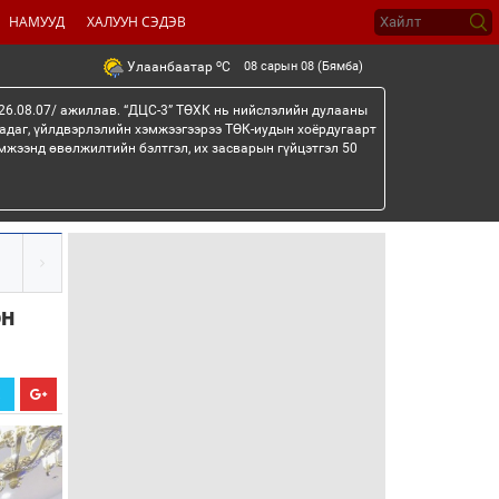
НАМУУД
ХАЛУУН СЭДЭВ
o
08 сарын 08 (Бямба)
Улаанбаатар
C
26.08.07/ ажиллав. “ДЦС-3” ТӨХК нь нийслэлийн дулааны
гадаг, үйлдвэрлэлийн хэмжээгээрээ ТӨК-иудын хоёрдугаарт
мжээнд өвөлжилтийн бэлтгэл, их засварын гүйцэтгэл 50
он
Х