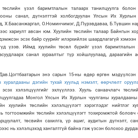
н төслийн үзэл баримтлалын талаарх танилцуулга болон
рооны санал, дүгнэлттэй холбогдуулан Улсын Их Хурлын
д, Х.Баасанжаргал, О.Номинчимэг, Д.Пүрэвдаваа, Б.Түвшин на
ээс хариулт авсан юм. Хуулийн төслийн талаар Байнгын хо
 дэмжсэн эсэх байр суурийг илэрхийлэх шаардлагагүй хэмээн
үүд үзэв. Иймд хуулийн төсөл бүрийг үзэл баримтлалын 
асуудлаарх санал хураалтыг түр хойшлуулаад, дараагийн а
Дав.Цогтбаатарын энэ сарын 15-ны өдөр өргөн мэдүүлсэ
 хуралдааны дэгийн тухай хуульд нэмэлт, өөрчлөлт оруула
 эсэх хэлэлцүүлгийг эхлүүллээ. Хууль санаачлагч төсли
лцуулгадаа Монгол Улсын Их Хурлын чуулганы хуралдааны
йн хуулийн төслийн хэлэлцүүлэгт хэрэглэдэг нийтлэг ху
ль тогтоомжийн төслийн хэлэлцүүлэгт тохиромжтой боловч 
рцуулалт, төсвийн сахилга, үр ашиг, аудитын дүгнэлт, сан
рээс нь хэлэлцэхэд хангалтгүй байна гэж үзсэн болохоо дурда