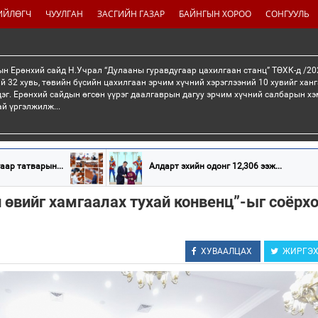
ИЙЛӨГЧ
ЧУУЛГАН
ЗАСГИЙН ГАЗАР
БАЙНГЫН ХОРОО
СОНГУУЛЬ
н Ерөнхий сайд Н.Учрал “Дулааны гуравдугаар цахилгаан станц” ТӨХК-д /20
й 32 хувь, төвийн бүсийн цахилгаан эрчим хүчний хэрэглээний 10 хувийг хан
эг. Ерөнхий сайдын өгсөн үүрэг даалгаврын дагуу эрчим хүчний салбарын хэ
ай үргэлжилж...
аар татварын...
Алдарт эхийн одонг 12,306 ээж...
 өвийг хамгаалах тухай конвенц”-ыг соёрх
ХУВААЛЦАХ
ЖИРГЭ