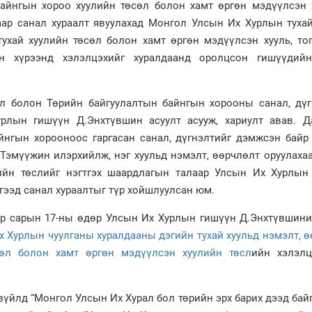
Байнгын хороо хуулийн төсөл болон хамт өргөн мэдүүлсэн 
аар санал хураалт явуулахад Монгол Улсын Их Хурлын тухай
тухай хуулийн төсөл болон хамт өргөн мэдүүлсэн хууль, то
н хүрээнд хэлэлцэхийг хуралдаанд оролцсон гишүүдий
эл болон Төрийн байгуулалтын байнгын хорооны санал, дүг
рлын гишүүн Д.Энхтүвшин асуулт асууж, хариулт авав. Д
йнгын хорооноос гаргасан санал, дүгнэлтийг дэмжсэн байр 
Тэмүүжин илэрхийлж, нэг хуульд нэмэлт, өөрчлөлт оруулаха
ийн төслийг нэгтгэх шаардлагын талаар Улсын Их Хурлын
нгээд санал хураалтыг түр хойшлуулсан юм.
ар сарын 17-ны өдөр Улсын Их Хурлын гишүүн Д.Энхтүвшини
 Хурлын чуулганы хуралдааны дэгийн тухай хуульд нэмэлт, 
сөл болон хамт өргөн мэдүүлсэн хуулийн төсл
ийн хэлэлц
зүйлд “Монгол Улсын Их Хурал бол төрийн эрх барих дээд бай