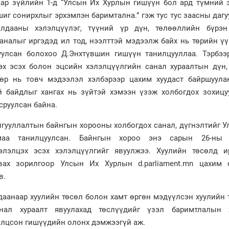
угаар зүйлийн 1-д “Улсын Их Хурлын гишүүн бол ард түмний
шиг сонирхлыг эрхэмлэн баримтална.” гэж тус тус заасны даг
лдааны хэлэлцүүлэг, түүний үр дүн, төлөөллийн бүрэн
аналыг иргэдэд ил тод, нээлттэй мэдээлж байх нь төрийн ү
улсан болохоо Д.Энхтүвшин гишүүн танилцууллаа. Тэрбээр,
эх эсэх болон эцсийн хэлэлцүүлгийн санал хураалтын дүн,
өр нь товч мэдээлэл хэлбэрээр цахим хуудаст байршуула
й байдлыг хангах нь зүйтэй хэмээн үзэж холбогдох зохицу
сруулсан байна.
йгууллалтын байнгын хорооны холбогдох санал, дүгнэлтийг 
маа танилцуулсан. Байнгын хороо энэ сарын 26-ны 
элэлцэх эсэх хэлэлцүүлгийг явуулжээ. Хуулийн төсөлд и
авах зорилгоор Улсын Их Хурлын d.parliament.mn цахим 
в.
даанаар хуулийн төсөл болон хамт өргөн мэдүүлсэн хуулийн
нал хураалт явуулахад төслүүдийг үзэл баримтлалын 
олцсон гишүүдийн олонх дэмжээгүй аж.