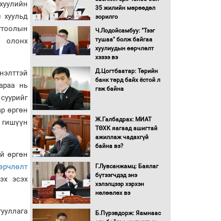
хуулийн
35 жилийн мөрөөдөл
Монгол Улс “COP17”-д
 хуульд
зорилго
“Тал хээрийн
гтоолын
Ч.Лодойсамбуу: "Тээг
төлөвлөгөө”-гөө
тушаа" болж байгаа
н олонх
танилцуулна
хуулиудын өөрчлөлт
16 төрлийн эмийг нэг эх
хэзээ вэ
үүсвэрээс худалдан авах
Д.Цогтбаатар: Төрийн
нэлттэй
журмыг баталлаа
банк төрд байх ёстой л
араа нь
гэж байна
Бүх шатанд хэмнэлтийн
суурийг
горимд шилжиж, найр
ар өргөн
наадам, зөвлөгөөн,
Ж.Галбадрах: МИАТ
 гишүүн
гадаад томилолтыг
ТӨХК яагаад ашигтай
хориглолоо
ажиллаж чадахгүй
Сайд нар төсвөө хэрхэн
байна вэ?
й өргөн
зарцуулах вэ?
өөрчлөлт
Г.Лувсанжамц: Баялаг
бүтээгчдэд энэ
эх эсэх
хэлэлцээр хэрхэн
Засгийн газрын ээлжит
нөлөөлөх вэ
хуралдаан болж байна
гууллага
Б.Пүрэвдорж: Яамнаас