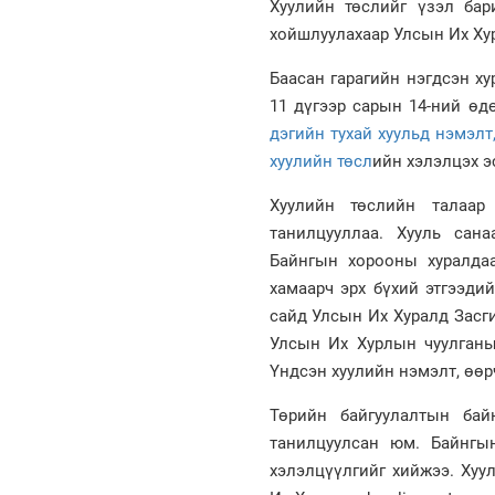
Хуулийн төслийг үзэл бар
хойшлуулахаар Улсын Их Ху
Баасан гарагийн нэгдсэн х
11 дүгээр сарын 14-ний ө
дэгийн тухай хуульд нэмэлт
хуулийн төсл
ийн хэлэлцэх э
Хуулийн төслийн талаар
танилцууллаа. Хууль сан
Байнгын хорооны хуралда
хамаарч эрх бүхий этгээдий
сайд Улсын Их Хуралд Засг
Улсын Их Хурлын чуулганы
Үндсэн хуулийн нэмэлт, өөр
Төрийн байгуулалтын бай
танилцуулсан юм. Байнгы
хэлэлцүүлгийг хийжээ. Хуу