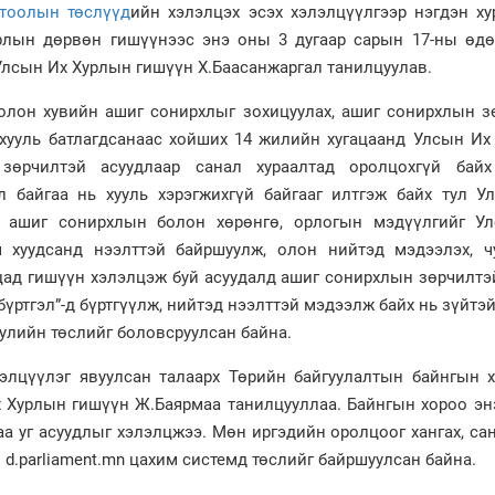
гтоолын төслүүд
ийн хэлэлцэх эсэх хэлэлцүүлгээр нэгдэн ху
рлын дөрвөн гишүүнээс энэ оны 3 дугаар сарын 17-ны өдө
Улсын Их Хурлын гишүүн Х.Баасанжаргал танилцуулав.
олон хувийн ашиг сонирхлыг зохицуулах, ашиг сонирхлын з
 хууль батлагдсанаас хойших 14 жилийн хугацаанд Улсын Их
өрчилтэй асуудлаар санал хураалтад оролцохгүй байх
л байгаа нь хууль хэрэгжихгүй байгааг илтгэж байх тул У
 ашиг сонирхлын болон хөрөнгө, орлогын мэдүүлгийг У
 хуудсанд нээлттэй байршуулж, олон нийтэд мэдээлэх, ч
ад гишүүн хэлэлцэж буй асуудалд ашиг сонирхлын зөрчилтэй
үртгэл”-д бүртгүүлж, нийтэд нээлттэй мэдээлж байх нь зүйтэ
уулийн төслийг боловсруулсан байна.
лэлцүүлэг явуулсан талаарх Төрийн байгуулалтын байнгын 
х Хурлын гишүүн Ж.Баярмаа танилцууллаа. Байнгын хороо эн
а уг асуудлыг хэлэлцжээ. Мөн иргэдийн оролцоог хангах, са
d.parliament.mn цахим системд төслийг байршуулсан байна.