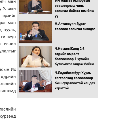
өгч байгаа импортын
 элч мөн
Автомашинд улсын
зөвшөөрөлд чинь
уу Улсын
дугаарын тэгш,
авлигал байгаа юм биш
сондгойгоор шатахуун
 эрхийг
үү
олгоно
үрэг мөн
Н.Алтанхуяг: Зураг
Бага орлоготой
төслөөс авлигал эхэлдэг
 хууль,
иргэдийн орлогод
 гишүүн
татвар ногдуулахгүй
н санал
байх эрх зүйн орчныг
Ч.Номин:Жилд 2-3
бүрдүүллээ
улалтыг
өдрийг амралт
Хөшөө бүтсэн түүхийг
болгосноор 1 хувийн
өгүүлэх 7 баримт
бүтээмжээ алдаж байна
Улсын Их
Ч.Лодойсамбуу: Хууль
өдрийн
Хөвсгөл нуурын лусыг
тогтоогчид төсөөллөөр
тахих төрийн тахилгын
ргэдийн
биш судалгаатай хандах
ёслол боллоо
хэрэгтэй
системд
“Хар жагсаалт”-ын
асуудлыг цэгцлэх
 төслийн
чиглэлээр
хүрээнд
Монголбанкны
удирдлагад 30 хоногийн
хугацаатай үүрэг өглөө