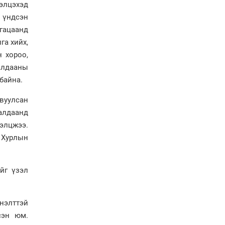
технологи гамшгийн
лэлцэхэд
эрсдэлийг бууруулах гол
 үндсэн
хөшүүрэг
угацаанд
“280 мянган тонн хагас
га хийх,
кокс, 180 мянган тонн
сайжруулсан түлшээр
 хороо,
өвлийг давна”
ралдааны
Г.Дамдинням: Газрын
байна.
тос боловсруулах
үйлдвэрийн бүтээн
вуулсан
байгуулалтын ажил
алдаанд
эрчимтэй үргэлжилж
байна
элцжээ.
 Хурлын
"Сэлбэ” дэд төвийг
"Smart selbe city" болгон
хөгжүүлэх чиглэл өглөө
йг үзэл
Иргэдийн
төлөөлөгчдийн хурал
хяналт тавьдаг байх эрх
нэлттэй
зүйн орчныг бүрдүүлнэ
сэн юм.