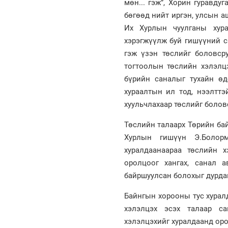
мөн... гэж”, Хорин гуравд
бөгөөд нийт иргэн, улсын а
Их Хурлын чуулганы хура
хэрэгжүүлж буй гишүүний с
гэж үзэн төслийг боловсру
тогтоолын төслийн хэлэлц
бүрийн саналыг тухайн өд
хураалтын ил тод, нээлттэ
хуульчлахаар төслийг болов
Төслийн талаарх Төрийн ба
Хурлын гишүүн Э.Болор
хуралдаанаараа төслийн х
оролцоог хангах, санал 
байршуулсан болохыг дурда
Байнгын хорооны тус хурал
хэлэлцэх эсэх талаар са
хэлэлцэхийг хуралдаанд ор