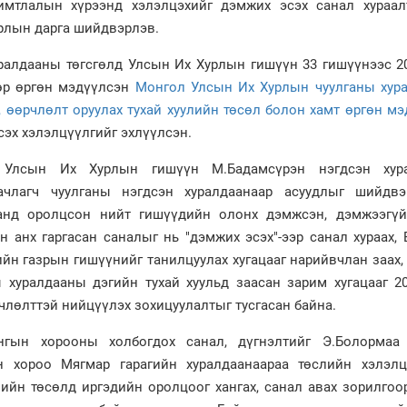
имтлалын хүрээнд хэлэлцэхийг дэмжих эсэх санал хураал
рлын дарга шийдвэрлэв.
уралдааны төгсгөлд Улсын Их Хурлын гишүүн 33 гишүүнээс 2
дөр өргөн мэдүүлсэн
Монгол Улсын Их Хурлын чуулганы хур
, өөрчлөлт оруулах тухай хуулийн төсөл болон хамт өргөн м
сэх хэлэлцүүлгийг эхлүүлсэн.
 Улсын Их Хурлын гишүүн М.Бадамсүрэн нэгдсэн хур
аачлагч чуулганы нэгдсэн хуралдаанаар асуудлыг шийдвэ
анд оролцсон нийт гишүүдийн олонх дэмжсэн, дэмжээгүй
н анх гаргасан саналыг нь "дэмжих эсэх"-ээр санал хураах,
ийн газрын гишүүнийг танилцуулах хугацааг нарийвчлан заах
 хуралдааны дэгийн тухай хуульд заасан зарим хугацааг 2
члөлттэй нийцүүлэх зохицуулалтыг тусгасан байна.
нгын хорооны холбогдох санал, дүгнэлтийг Э.Болормаа
н хороо Мягмар гарагийн хуралдаанаараа төслийн хэлэлц
лийн төсөлд иргэдийн оролцоог хангах, санал авах зорилго