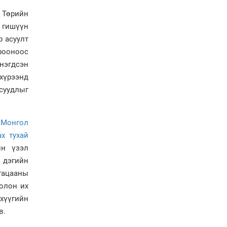
 Төрийн
Ерөнхий сайд Н.Учрал
олимпиадын хүрээнд
 гишүүн
гарсан зардлыг
р асуулт
шийдвэрлэж өгөхөөр
болов
рооноос
 нэгдсэн
Энэ намар 1-6 дугаар
ангийн хүүхдүүдэд
хүрээнд
сургуулийн автобус
суудлыг
үйлчилнэ
Аймгуудад баригдаж
буй ДЦС-ын төслийг
н
Монгол
үргэлжүүлэх чиглэл
өглөө
х тухай
йн үзэл
Улсын хэмжээнд АИ-92
автобензиний 17
 дэгийн
хоногийн нөөцтэй байна
гацааны
олон их
хүүгийн
Н.Номтойбаяр: Эрт
сэрэмжлүүлэх
в.
тогтолцоо, шинэ