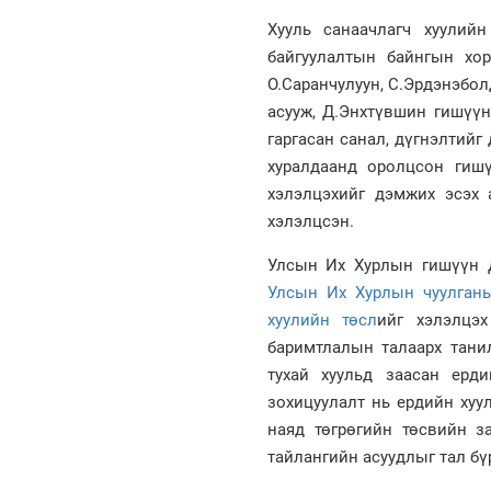
Хууль санаачлагч хуулий
байгуулалтын байнгын хо
О.Саранчулуун, С.Эрдэнэбол
асууж, Д.Энхтүвшин гишүүн
гаргасан санал, дүгнэлтийг
хуралдаанд оролцсон гиш
хэлэлцэхийг дэмжих эсэх 
хэлэлцсэн.
Улсын Их Хурлын гишүүн 
Улсын Их Хурлын чуулганы
хуулийн төсл
ийг хэлэлцэх
баримтлалын талаарх тани
тухай хуульд заасан ерди
зохицуулалт нь ердийн хуу
наяд төгрөгийн төсвийн за
тайлангийн асуудлыг тал бү