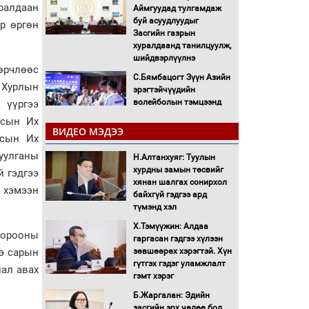
ралдаан
Аймгуудад тулгамдаж
буй асуудлуудыг
р өргөн
Засгийн газрын
хуралдаанд танилцуулж,
шийдвэрлүүлнэ
өрчлөөс
С.Бямбацогт Зүүн Азийн
 Хурлын
эрэгтэйчүүдийн
волейболын тэмцээнд
 үүргээ
оролцож байгаа баг
лсын Их
тамирчдад амжилт
ВИДЕО МЭДЭЭ
лсын Их
хүслээ
уулганы
Н.Алтанхуяг: Туулын
Автобензин, дизель
хурдны замын төсвийг
түлшний онцгой албан
 гэдгээ
хянан шалгах сонирхол
татварыг тэглэлээ
й хэмээн
байхгүй гэдгээ ард
түмэнд хэл
Санхүүгийн хэмнэлтийн
Х.Тэмүүжин: Алдаа
горимд эрүүл мэндийн
хорооны
гаргасан гэдгээ хүлээн
салбар хамаарахгүй
э сарын
зөвшөөрөх хэрэгтэй. Хүн
гүтгэх гэдэг уламжлалт
нал авах
Нөөцийн махны
гэмт хэрэг
худалдаа, борлуулалтыг
Б.Жаргалан: Эдийн
нээлттэй ил тод болгоно
засгийн эрх чөлөө бол