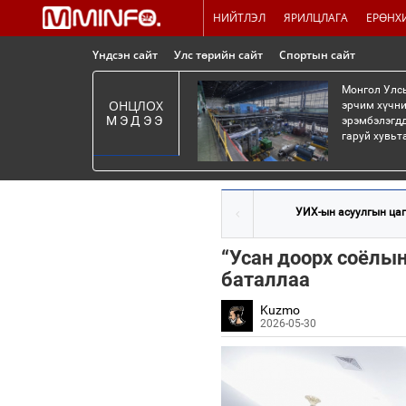
НИЙТЛЭЛ
ЯРИЛЦЛАГА
ЕРӨНХ
Үндсэн сайт
Улс төрийн сайт
Спортын сайт
Монгол Улсы
ОНЦЛОХ
эрчим хүчни
МЭДЭЭ
эрэмбэлэгдд
гаруй хувьт
УИХ-ын асуулгын цаг
“Усан доорх соёлын
баталлаа
Kuzmo
2026-05-30