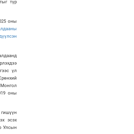
тыг түр
Ерөнхий сайд Н.Учрал
Япон Улсаас Элчин сайд
Игавахара Масарүг
хүлээн авч уулзлаа
025 оны
Н.Учралын Засгийн
алдааны
газарт “үлдсэн” зургаан
эдүүлсэн
дэд сайдын хөрөнгийн
мэдүүлэг
Ерөнхий сайд
алдаанд
Н.Учралын мэдэгдлүүд
рлэхдээ
гээс үл
 Ерөнхий
, Монгол
019 оны
 гишүүн
эх эсэх
ор Улсын