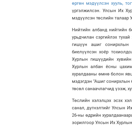
өргөн мэдүүлсэн хууль, то
үргэлжилсэн. Улсын Их Ху
мэдүүлсэн төслийн талаар 
Нийтийн албанд нийтийн б
урьдчилан сэргийлэх тухай
гишүүн ашиг сонирхлын з
биелүүлсэн хоёр тохиолдо
Хурлын гишүүдийн хувийн
Хурлын албан ёсны цахим
хуралдааны өмнө болон явц
мэдэгдэн “Ашиг сонирхлын б
төсөл санаачлагчид үзэж, х
Төслийн хэлэлцэх эсэх хэ
санал, дүгнэлтийг Улсын И
26-ны өдрийн хуралдаанаара
зорилгоор Улсын Их Хурлын 