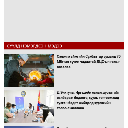
СҮҮЛД НЭМЭГДСЭН МЭДЭЭ
Сэлэнгэ аймгийн Сүхбаатар суманд 70
МВт-ын хүчин чадалтай ДЦС-ын галыг
асаалаа
Д.Энхтуяа: Иргэдийн санал, хүсэлтийг
салбарын бодлого, хууль тогтоомжид
тусган бодит шийдэлд хүргэхийн
төлөө ажиллана