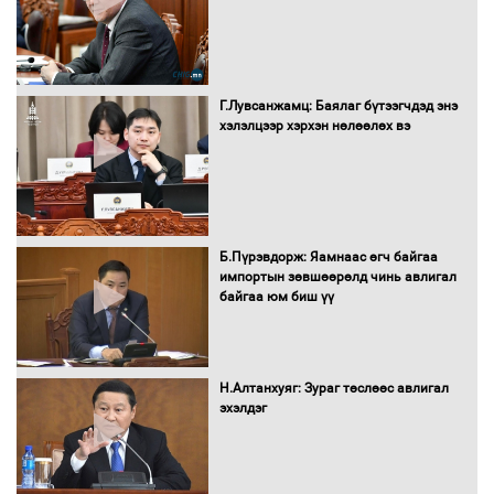
албан татварыг тэглэлээ
Г.Лувсанжамц: Баялаг бүтээгчдэд энэ
Санхүүгийн хэмнэлтийн горимд эрүүл
хэлэлцээр хэрхэн нөлөөлөх вэ
мэндийн салбар хамаарахгүй
Нөөцийн махны худалдаа,
Б.Пүрэвдорж: Яамнаас өгч байгаа
борлуулалтыг нээлттэй ил тод
импортын зөвшөөрөлд чинь авлигал
болгоно
байгаа юм биш үү
Монгол Улс “COP17”-д “Тал хээрийн
Н.Алтанхуяг: Зураг төслөөс авлигал
төлөвлөгөө”-гөө танилцуулна
эхэлдэг