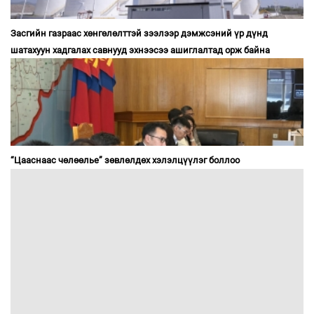
Засгийн газраас хөнгөлөлттэй зээлээр дэмжсэний үр дүнд
шатахуун хадгалах савнууд эхнээсээ ашиглалтад орж байна
“Цааснаас чөлөөлье” зөвлөлдөх хэлэлцүүлэг боллоо