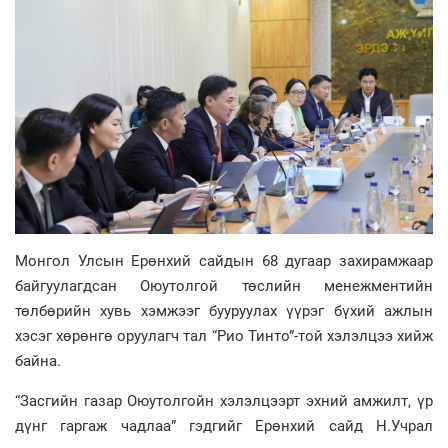
Монгол Улсын Ерөнхий сайдын 68 дугаар захирамжаар
байгуулагдсан Оюутолгой төслийн менежментийн
төлбөрийн хувь хэмжээг бууруулах үүрэг бүхий ажлын
хэсэг хөрөнгө оруулагч тал “Рио Тинто”-той хэлэлцээ хийж
байна.
“Засгийн газар Оюутолгойн хэлэлцээрт эхний амжилт, үр
дүнг гаргаж чадлаа” гэдгийг Ерөнхий сайд Н.Учрал