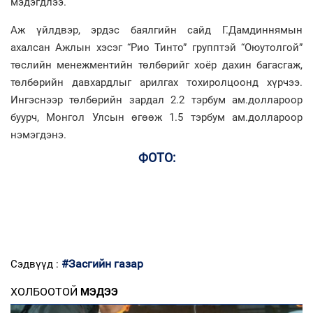
мэдэгдлээ.
Аж үйлдвэр, эрдэс баялгийн сайд Г.Дамдиннямын
ахалсан Ажлын хэсэг “Рио Тинто” групптэй “Оюутолгой”
төслийн менежментийн төлбөрийг хоёр дахин багасгаж,
төлбөрийн давхардлыг арилгах тохиролцоонд хүрчээ.
Ингэснээр төлбөрийн зардал 2.2 тэрбум ам.доллароор
буурч, Монгол Улсын өгөөж 1.5 тэрбум ам.доллароор
нэмэгдэнэ.
ФОТО:
#Засгийн газар
Сэдвүүд :
ХОЛБООТОЙ
МЭДЭЭ