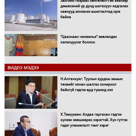
Засгийн газраас хөнгөлөлттэй зээлээр
дэмжсэний үр дүнд шатахуун хадгалах
савнууд эхнээсээ ашиглалтад орж
байна
“Цааснаас чөлөөлье” зөвлөлдөх
хэлэлцүүлэг боллоо
ВИДЕО МЭДЭЭ
Н.Алтанхуяг: Туулын хурдны замын
"ДЦС-3” ТӨХК-ийн нэн шаардлагатай
төсвийг хянан шалгах сонирхол
“Турбингенератор-5”-ын шинэчлэлийн
байхгүй гэдгээ ард түмэнд хэл
төсвийг шийдвэрлэхээр болов
Х.Тэмүүжин: Алдаа гаргасан гэдгээ
УИХ-ын дарга С.Бямбацогт Сутай
хүлээн зөвшөөрөх хэрэгтэй. Хүн гүтгэх
хайрхны тэнгэрийг тахих тахилгад
гэдэг уламжлалт гэмт хэрэг
оролцлоо