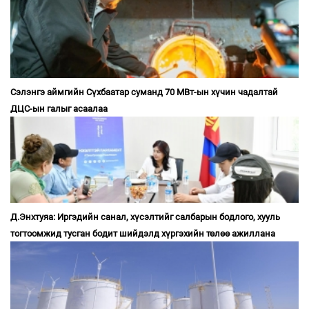
Сэлэнгэ аймгийн Сүхбаатар суманд 70 МВт-ын хүчин чадалтай
ДЦС-ын галыг асаалаа
Д.Энхтуяа: Иргэдийн санал, хүсэлтийг салбарын бодлого, хууль
тогтоомжид тусган бодит шийдэлд хүргэхийн төлөө ажиллана