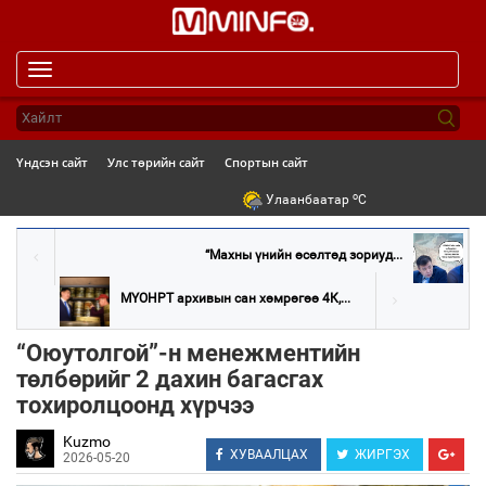
Toggle
navigation
Үндсэн сайт
Улс төрийн сайт
Спортын сайт
o
Улаанбаатар
C
“Махны үнийн өсөлтөд зориуд...
МҮОНРТ архивын сан хөмрөгөө 4К,...
“Оюутолгой”-н менежментийн
төлбөрийг 2 дахин багасгах
тохиролцоонд хүрчээ
Kuzmo
ХУВААЛЦАХ
ЖИРГЭХ
2026-05-20