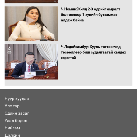
16 төрлийн эмийг нэг эх үүсвэрээс
Ч.Номин:Жилд 2-3 өдрийг амралт
худалдан авах журмыг баталлаа
болгосноор 1 хувийн бүтээмжээ
алдаж байна
Бүх шатанд хэмнэлтийн горимд
Ч.Лодойсамбуу: Хууль тогтоогчид
шилжиж, найр наадам, зөвлөгөөн,
төсөөллөөр биш судалгаатай хандах
гадаад томилолтыг хориглолоо
хэрэгтэй
Сайд нар төсвөө хэрхэн зарцуулах вэ?
Нүүр хуудас
Улс төр
Эдийн засаг
Засгийн газрын ээлжит хуралдаан
болж байна
Үзэл бодол
Нийгэм
Дэлхий