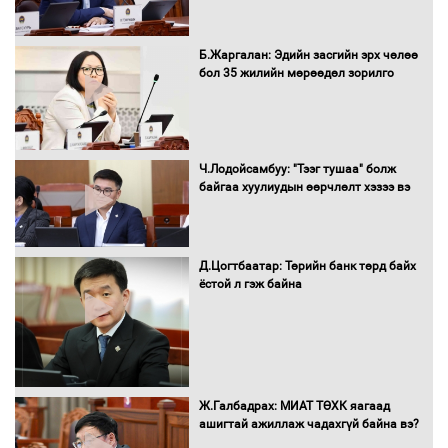
Б.Жаргалан: Эдийн засгийн эрх чөлөө
С.Амарсайхан: Иргэдийг хохироосон
бол 35 жилийн мөрөөдөл зорилго
ААН-ийн нуугтмал хөрөнгийг
битүүмжлэнэ
Ч.Лодойсамбуу: "Тээг тушаа" болж
Н.Номтойбаяр: Аймгуудад тулгамдаж
байгаа хуулиудын өөрчлөлт хэзээ вэ
буй асуудлуудыг Засгийн газрын
хуралдаанд танилцуулж,
шийдвэрлүүлнэ
Д.Цогтбаатар: Төрийн банк төрд байх
ёстой л гэж байна
С.Бямбацогт Зүүн Азийн
эрэгтэйчүүдийн волейболын тэмцээнд
оролцож байгаа баг тамирчдад
амжилт хүслээ
Ж.Галбадрах: МИАТ ТӨХК яагаад
ашигтай ажиллаж чадахгүй байна вэ?
Автобензин, дизель түлшний онцгой