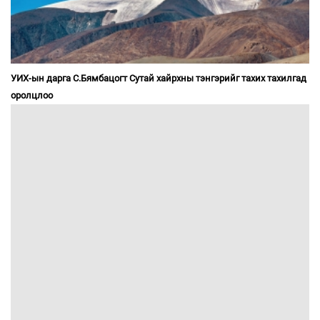
УИХ-ын дарга С.Бямбацогт Сутай хайрхны тэнгэрийг тахих тахилгад
оролцлоо