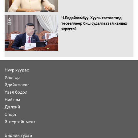
Засгийн газрын ээлжит хуралдаан
болж байна
Ч.Лодойсамбуу: Хууль тогтоогчид
төсөөллөөр биш судалгаатай хандах
хэрэгтэй
Автомашинд улсын дугаарын тэгш,
сондгойгоор шатахуун олгоно
Нүүр хуудас
Улс төр
Бага орлоготой иргэдийн орлогод
Эдийн засаг
татвар ногдуулахгүй байх эрх зүйн
Үзэл бодол
орчныг бүрдүүллээ
Нийгэм
Дэлхий
Спорт
Энтертайнмент
Хөшөө бүтсэн түүхийг өгүүлэх 7
баримт
Бидний тухай