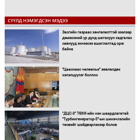
СҮҮЛД НЭМЭГДСЭН МЭДЭЭ
Засгийн газраас хөнгөлөлттэй зээлээр
дэмжсэний үр дүнд шатахуун хадгалах
савнууд эхнээсээ ашиглалтад орж
байна
“Цааснаас чөлөөлье” зөвлөлдөх
хэлэлцүүлэг боллоо
"ДЦС-3” ТӨХК-ийн нэн шаардлагатай
“Турбингенератор-5”-ын шинэчлэлийн
төсвийг шийдвэрлэхээр болов