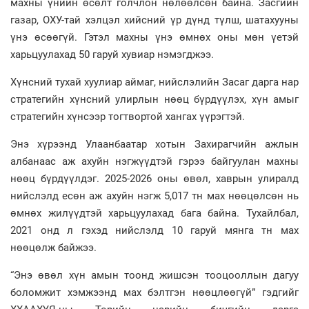
махны үнийн өсөлт голчлон нөлөөлсөн байна. Засгийн
газар, ОХУ-тай хэлцэл хийсний үр дүнд түлш, шатахууны
үнэ өсөөгүй. Гэтэл махны үнэ өмнөх оны мөн үетэй
харьцуулахад 50 гаруй хувиар нэмэгджээ.
Хүнсний тухай хуулиар аймаг, нийслэлийн Засаг дарга нар
стратегийн хүнсний улирлын нөөц бүрдүүлэх, хүн амыг
стратегийн хүнсээр тогтвортой хангах үүрэгтэй.
Энэ хүрээнд Улаанбаатар хотын Захирагчийн ажлын
албанаас аж ахуйн нэгжүүдтэй гэрээ байгуулан махны
нөөц бүрдүүлдэг. 2025-2026 оны өвөл, хаврын улиралд
нийслэлд есөн аж ахуйн нэгж 5,017 тн мах нөөцөлсөн нь
өмнөх жилүүдтэй харьцуулахад бага байна. Тухайлбал,
2021 онд л гэхэд нийслэлд 10 гаруй мянга тн мах
нөөцөлж байжээ.
“Энэ өвөл хүн амын тоонд жишсэн тооцооллын дагуу
боломжит хэмжээнд мах бэлтгэн нөөцлөөгүй” гэдгийг