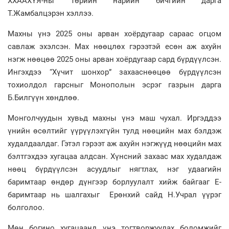
ХХААХҮЯ-ны Төрийн нарийн бичгийн дарга
Т.Жамбалцэрэн хэллээ.
Махны үнэ 2025 оны арван хоёрдугаар сараас огцом
савлаж эхэлсэн. Мах нөөцлөх гэрээтэй есөн аж ахуйн
нэгж нөөцөө 2025 оны арван хоёрдугаар сард бүрдүүлсэн.
Ингэхдээ “Хүчит шонхор” захааснөөцөө бүрдүүлсэн
тохиолдол гарсныг Монополын эсрэг газрын дарга
Б.Билгүүн хөндлөө.
Монголчуудын хувьд махны үнэ маш чухал. Иргэддээ
үнийн өсөлтийг үүрүүлэхгүйн тулд нөөцийн мах бэлдэж
худалдаалдаг. Гэтэл гэрээт аж ахуйн нэгжүүд нөөцийн мах
бэлтгэхдээ хугацаа алдсан. Хүнсний захаас мах худалдаж
нөөц бүрдүүлсэн асуудлыг нягтлах, нэг удаагийн
баримтаар өндөр дүнгээр борлуулалт хийж байгааг Е-
баримтаар нь шалгахыг Ерөнхий сайд Н.Учрал үүрэг
болголоо.
Мөн богино хугацаанд үнэ тогтворжуулах боломжийг