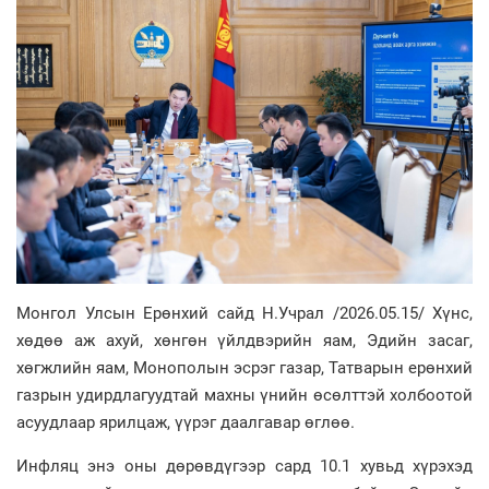
Монгол Улсын Ерөнхий сайд Н.Учрал /2026.05.15/ Хүнс,
хөдөө аж ахуй, хөнгөн үйлдвэрийн яам, Эдийн засаг,
хөгжлийн яам, Монополын эсрэг газар, Татварын ерөнхий
газрын удирдлагуудтай махны үнийн өсөлттэй холбоотой
асуудлаар ярилцаж, үүрэг даалгавар өглөө.
Инфляц энэ оны дөрөвдүгээр сард 10.1 хувьд хүрэхэд