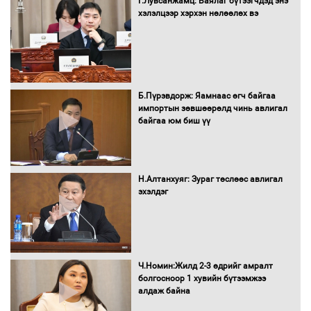
Г.Лувсанжамц: Баялаг бүтээгчдэд энэ
Монгол Улс “COP17”-д “Тал хээрийн
хэлэлцээр хэрхэн нөлөөлөх вэ
төлөвлөгөө”-гөө танилцуулна
16 төрлийн эмийг нэг эх үүсвэрээс
худалдан авах журмыг баталлаа
Б.Пүрэвдорж: Яамнаас өгч байгаа
импортын зөвшөөрөлд чинь авлигал
байгаа юм биш үү
Бүх шатанд хэмнэлтийн горимд
шилжиж, найр наадам, зөвлөгөөн,
Н.Алтанхуяг: Зураг төслөөс авлигал
гадаад томилолтыг хориглолоо
эхэлдэг
Сайд нар төсвөө хэрхэн зарцуулах вэ?
Ч.Номин:Жилд 2-3 өдрийг амралт
болгосноор 1 хувийн бүтээмжээ
алдаж байна