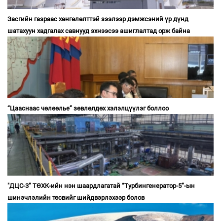
Засгийн газраас хөнгөлөлттэй зээлээр дэмжсэний үр дүнд
шатахуун хадгалах савнууд эхнээсээ ашиглалтад орж байна
“Цааснаас чөлөөлье” зөвлөлдөх хэлэлцүүлэг боллоо
"ДЦС-3” ТӨХК-ийн нэн шаардлагатай “Турбингенератор-5”-ын
шинэчлэлийн төсвийг шийдвэрлэхээр болов