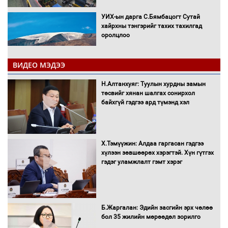
УИХ-ын дарга С.Бямбацогт Сутай
хайрхны тэнгэрийг тахих тахилгад
оролцлоо
ВИДЕО МЭДЭЭ
С.Амарсайхан: Иргэдийг хохироосон
Н.Алтанхуяг: Туулын хурдны замын
ААН-ийн нуугтмал хөрөнгийг
төсвийг хянан шалгах сонирхол
битүүмжлэнэ
байхгүй гэдгээ ард түмэнд хэл
Х.Тэмүүжин: Алдаа гаргасан гэдгээ
Н.Номтойбаяр: Аймгуудад тулгамдаж
хүлээн зөвшөөрөх хэрэгтэй. Хүн гүтгэх
буй асуудлуудыг Засгийн газрын
гэдэг уламжлалт гэмт хэрэг
хуралдаанд танилцуулж,
шийдвэрлүүлнэ
С.Бямбацогт Зүүн Азийн
Б.Жаргалан: Эдийн засгийн эрх чөлөө
эрэгтэйчүүдийн волейболын тэмцээнд
бол 35 жилийн мөрөөдөл зорилго
оролцож байгаа баг тамирчдад
амжилт хүслээ