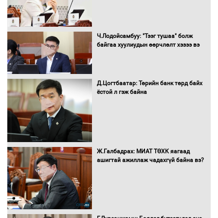
Ч.Лодойсамбуу: "Тээг тушаа" болж
байгаа хуулиудын өөрчлөлт хэзээ вэ
Автобензин, дизель түлшний онцгой
албан татварыг тэглэлээ
Д.Цогтбаатар: Төрийн банк төрд байх
ёстой л гэж байна
Санхүүгийн хэмнэлтийн горимд эрүүл
мэндийн салбар хамаарахгүй
Ж.Галбадрах: МИАТ ТӨХК яагаад
ашигтай ажиллаж чадахгүй байна вэ?
Нөөцийн махны худалдаа,
борлуулалтыг нээлттэй ил тод
болгоно