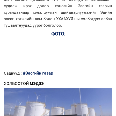
судалж ирэх долоо хоногийн Засгийн газрын
хуралдаанаар хэлэлцүүлэн шийдвэрлүүлэхийг Эдийн
засаг, хөгжлийн яам болон ХХААХҮЯ-ны холбогдох албан
тушаалтнуудад үүрэг болголоо.
ФОТО:
#Засгийн газар
Сэдвүүд :
ХОЛБООТОЙ
МЭДЭЭ