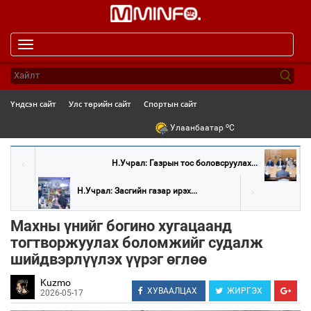
Toggle
navigation
Үндсэн сайт
Улс төрийн сайт
Спортын сайт
o
Улаанбаатар
C
Н.Учрал: Газрын тос боловсруулах...
Н.Учрал: Засгийн газар ирэх...
Махны үнийг богино хугацаанд
тогтворжуулах боломжийг судалж
шийдвэрлүүлэх үүрэг өглөө
Kuzmo
ХУВААЛЦАХ
ЖИРГЭХ
2026-05-17