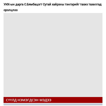
УИХ-ын дарга С.Бямбацогт Сутай хайрхны тэнгэрийг тахих тахилгад
оролцлоо
СҮҮЛД НЭМЭГДСЭН МЭДЭЭ