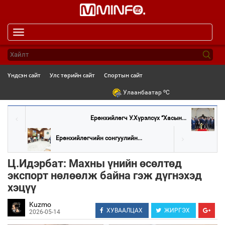
Toggle
navigation
Үндсэн сайт
Улс төрийн сайт
Спортын сайт
o
Улаанбаатар
C
Ерөнхийлөгч У.Хүрэлсүх “Хасын...
Ерөнхийлөгчийн сонгуулийн...
Ц.Идэрбат: Махны үнийн өсөлтөд
экспорт нөлөөлж байна гэж дүгнэхэд
хэцүү
Kuzmo
ХУВААЛЦАХ
ЖИРГЭХ
2026-05-14