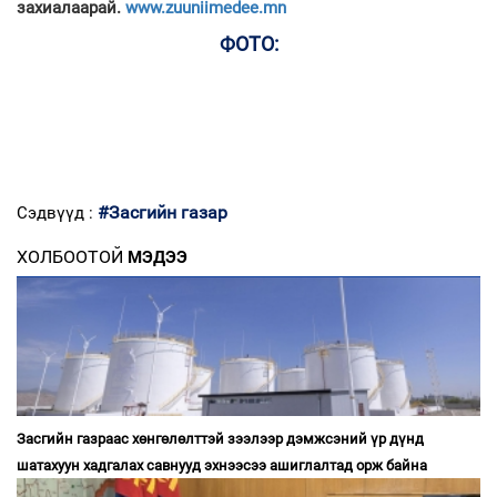
захиалаарай.
www.zuuniimedee.mn
ФОТО:
#Засгийн газар
Сэдвүүд :
ХОЛБООТОЙ
МЭДЭЭ
Засгийн газраас хөнгөлөлттэй зээлээр дэмжсэний үр дүнд
шатахуун хадгалах савнууд эхнээсээ ашиглалтад орж байна