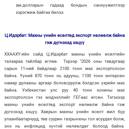
ам.долларын гадаад бондын санхүүжилтээр
хэрэгжиж байгаа билээ.
Ц.Идэрбат: Махны үнийн өсөлтөд экспорт нөлөөлж байна
гэж дүгнэхэд хэцүү
ХХААХҮ-ийн сайд Ц.Идэрбат махны үнийн өсөлтийн
талаараа тайлбар өглөө. Тэрээр “2026 оны тавдугаар
сарын 11-ний байдлаар 2100 тонн мах экспортолсон
байна. Үүний 870 тонн нь адууны, 1100 тонн өнгөрсөн
намар дулааны аргаар боловсруулж бэлдсэн үхрийн мах
байна. Узбекистан улс руу 40 тонн хонины мах
экспортолсон гэх мэдээллийг ГЕГ-аас өгсөн. Тэгэхээр
махны үнийн өсөлтөд экспорт нөлөөлж байна гэж
дүгнэхэд хэцүү. Хаврын махны үнийн өсөлт жил бүр
улаанбаатарчууд, төв суурин газрынхны гол асуудал болж,
энэ нь инфляцид хүчтэй нөлөөлдөг болоод байна.