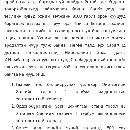
өрийн хязгаарт баригдахгүй шийдэх ёстой гэж бодлого
тодорхойлогчид тайлбарлаж байна. Сэлбэ дэд төв
төслийн хувьд эхний ээлжийн 8000 гаруй орон сууцууд
баригдаж дуусах шат руу орж байгаа бөгөөд зээлийн
ашиглалтын эрхийг нь хуулиар олгохгүй бол санхүүжилт
гацах, саатна. Үүнийг дагаад төсөл тэр чигтээ зогсох
эрсдэлтэй нүүр тулж байна. Нөгөө талд эрх баригчид
дотроо толхилцоонтой, Нийслэлийн Засаг дарга
Х.Нямбаатарыг явуулахын тулд Сэлбэ дэд төвийн төслийг
санхүүжилтээр нь гацааж байгаа хандлага ажиглагдаж
байгаа нь нууц биш.
Газрын тос боловсруулах үйлдвэр Энэтхэгийн
Засгийн газрын 1 тэрбум ам.долларын
хөнгөлөлттэй зээлээр
Эрдэнэбүрэнгийн усан цахилгаан станц төсөл нь
Хятадын Засгийн газрын 1 тэрбум ам.долларын
хөнгөлөлттэй зээлээр
Сэлбэ дэд төвийн эхний ээлжинд 500 сая