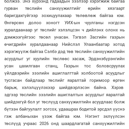
болжээ. Энэ хүрээнд гадаадын зээлээр хэрэгжиж байгаа
гурван төслийн санхүүжилтийг өрийн хязгаарт
баригдахгүйгээр зохицуулахаар төлөвлөж байгаа юм.
Өнгөрсөн долоо хоногт УИХ-ын чуулганы нэгдсэн
хуралдаанаар уг төслийг хэлэлцсэн ч дийлэнх олонх нь
дэмжээгүйгээс төсөл унасан. Тэгвэл Засгийн газрын
өчигдрийн хуралдаанаар Нийслэл Улаанбаатар хотод
хэрэгжүүлж байгаа Сэлбэ дэд төв төслийн санхүүжилтийн
асуудлыг уг хуулийн төслөөс хасаж, Эрдэнэбүрэнгийн
усан цахилгаан станц, Газрын тос боловсруулах
үйлдвэрийн зээлийн ашиглалттай холбоотой асуудлыг
тусгасан байдлаар төслийг яаралтай горимоор өргөн
барьж, хэлэлцүүлэхээр шийдвэрлэсэн байна. Хэрэв
эдгээр төслийн зээлийн ашиглалтын асуудлыг яаралтай
шийдэхгүй бол уг төслүүд санхүүжилтийн асуудлаас болж
бүтээн байгуулалт зогсох, удаашрах бодитой эрсдэл үүснэ
гэж албаныхан үзэж байгаа юм. Нэгэнт эхлүүлсэн
төслүүд учраас 2026 онд шаардлагатай санхүүжилтийн