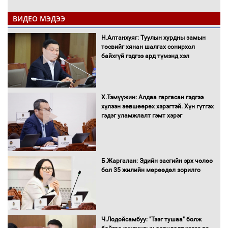
ВИДЕО МЭДЭЭ
С.Амарсайхан: Иргэдийг хохироосон
Н.Алтанхуяг: Туулын хурдны замын
ААН-ийн нуугтмал хөрөнгийг
төсвийг хянан шалгах сонирхол
битүүмжлэнэ
байхгүй гэдгээ ард түмэнд хэл
Х.Тэмүүжин: Алдаа гаргасан гэдгээ
Н.Номтойбаяр: Аймгуудад тулгамдаж
хүлээн зөвшөөрөх хэрэгтэй. Хүн гүтгэх
буй асуудлуудыг Засгийн газрын
гэдэг уламжлалт гэмт хэрэг
хуралдаанд танилцуулж,
шийдвэрлүүлнэ
С.Бямбацогт Зүүн Азийн
Б.Жаргалан: Эдийн засгийн эрх чөлөө
эрэгтэйчүүдийн волейболын тэмцээнд
бол 35 жилийн мөрөөдөл зорилго
оролцож байгаа баг тамирчдад
амжилт хүслээ
Ч.Лодойсамбуу: "Тээг тушаа" болж