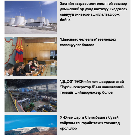
Засгийн газраас хөнгөлөлттэй зээлээр
дэмжсэний үр дүнд шатахуун хадгалах
савнууд эхнээсээ ашиглалтад орж
байна
“Цааснаас чөлөөлье” зөвлөлдөх
хэлэлцүүлэг боллоо
"ДЦС-3” ТӨХК-ийн нэн шаардлагатай
“Турбингенератор-5”-ын шинэчлэлийн
төсвийг шийдвэрлэхээр болов
УИХ-ын дарга С.Бямбацогт Сутай
хайрхны тэнгэрийг тахих тахилгад
оролцлоо