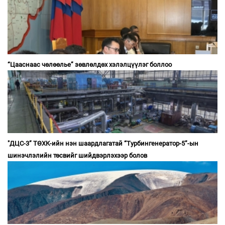
“Цааснаас чөлөөлье” зөвлөлдөх хэлэлцүүлэг боллоо
"ДЦС-3” ТӨХК-ийн нэн шаардлагатай “Турбингенератор-5”-ын
шинэчлэлийн төсвийг шийдвэрлэхээр болов