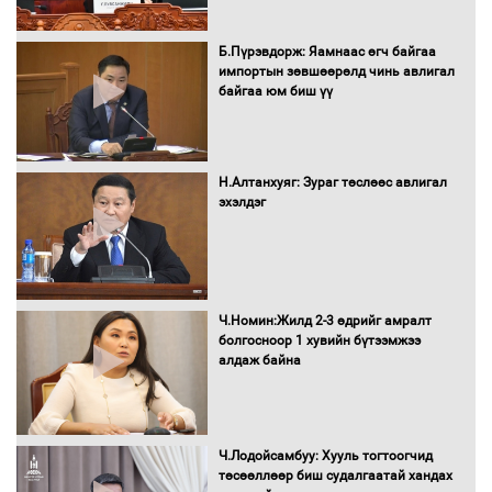
16 төрлийн эмийг нэг эх үүсвэрээс
худалдан авах журмыг баталлаа
Б.Пүрэвдорж: Яамнаас өгч байгаа
импортын зөвшөөрөлд чинь авлигал
байгаа юм биш үү
Бүх шатанд хэмнэлтийн горимд
шилжиж, найр наадам, зөвлөгөөн,
Н.Алтанхуяг: Зураг төслөөс авлигал
гадаад томилолтыг хориглолоо
эхэлдэг
Сайд нар төсвөө хэрхэн зарцуулах вэ?
Ч.Номин:Жилд 2-3 өдрийг амралт
болгосноор 1 хувийн бүтээмжээ
алдаж байна
Засгийн газрын ээлжит хуралдаан
болж байна
Ч.Лодойсамбуу: Хууль тогтоогчид
төсөөллөөр биш судалгаатай хандах