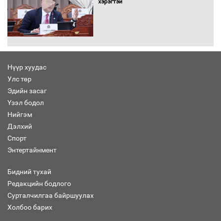
хэрэгтэй
Автомашинд улсын дугаарын тэгш,
сондгойгоор шатахуун олгоно
Нүүр хуудас
Улс төр
Бага орлоготой иргэдийн орлогод
Эдийн засаг
татвар ногдуулахгүй байх эрх зүйн
Үзэл бодол
орчныг бүрдүүллээ
Нийгэм
Дэлхий
Спорт
Энтертайнмент
Хөшөө бүтсэн түүхийг өгүүлэх 7
баримт
Бидний тухай
Редакцийн бодлого
Сурталчилгаа байршуулах
Холбоо барих
Хөвсгөл нуурын лусыг тахих төрийн
тахилгын ёслол боллоо