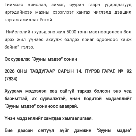
Тиймээс нийслэл, аймаг, суурин газрн удирдлагууд
иргэдийнхээ махны хэрэглээг хангах чиглэлд дэвшил
гаргаж ажиллах ёстой.
Нийслэлийн хувьд энэ жил 5000 тонн мах нөөцөлсөн бол
ирэх жил үүнээс ахиулж бэлдэх яриаг одооноос хийж
байна” гэлээ.
Эх сурвалж: “Зууны мэдээ” сонин
2026 ОНЫ ТАВДУГААР САРЫН 14. ПҮРЭВ ГАРАГ. № 92
(7834)
Хуурамч мэдээлэл хаа сайгүй тархах болсон энэ үед
баримттай, эх сурвалжтай, үнэн бодитой мэдээллийг
“Зууны мэдээ” сониноос аваарай.
Үнэн мэдээллийг хамтдаа хамгаалцгаая.
Бие даасан сэтгүүл зүйг дэмжин "Зууны мэдээ"