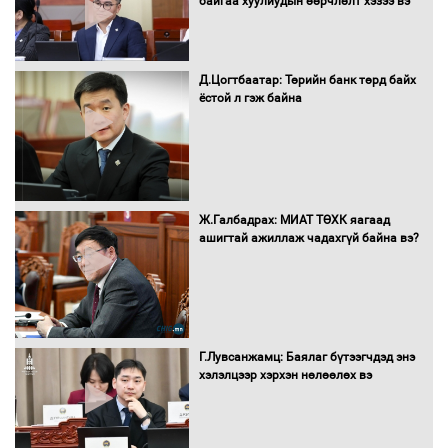
байгаа хуулиудын өөрчлөлт хэзээ вэ
Автобензин, дизель түлшний онцгой
албан татварыг тэглэлээ
Д.Цогтбаатар: Төрийн банк төрд байх
ёстой л гэж байна
Санхүүгийн хэмнэлтийн горимд эрүүл
мэндийн салбар хамаарахгүй
Ж.Галбадрах: МИАТ ТӨХК яагаад
ашигтай ажиллаж чадахгүй байна вэ?
Нөөцийн махны худалдаа,
борлуулалтыг нээлттэй ил тод
болгоно
Г.Лувсанжамц: Баялаг бүтээгчдэд энэ
Монгол Улс “COP17”-д “Тал хээрийн
хэлэлцээр хэрхэн нөлөөлөх вэ
төлөвлөгөө”-гөө танилцуулна