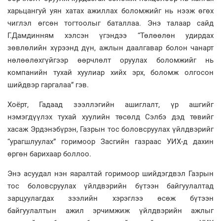
харьцангуй уян хатах ажиллах боломжийг нь нээж өгөх
чиглэл өгсөн тогтоолыг баталлаа. Энэ талаар сайд
Г.Дамдинням хэлсэн үгэндээ “Төлөөлөн удирдах
зөвлөлийн хүрээнд дүн, ажлын даалгавар болон чанарт
нөлөөлөхгүйгээр өөрчлөлт оруулах боломжийг нь
компанийн тухай хуулиар хийх эрх, боломж олгосон
шийдвэр гаргалаа” гэв.
Хоёрт, Гадаад зээллэгийн ашиглалт, үр ашгийг
нэмэгдүүлэх тухай хуулийн төсөлд Сэлбэ дэд төвийг
хасаж Эрдэнэбүрэн, Газрын тос боловсруулах үйлдвэрийг
“урагшлуулах” горимоор Засгийн газраас УИХ-д дахин
өргөн барихаар боллоо.
Энэ асуудал нэн яаралтай горимоор шийдэгдвэл Газрын
тос боловсруулах үйлдвэрийн бүтээн байгуулалтад
зарцуулагдах зээлийн хэрэглээ өсөж бүтээн
байгуулалтын ажил эрчимжиж үйлдвэрийн ажлыг