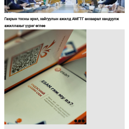
Газрын тосны эрэл, хайгуулын ажилд АМГТГ анхаарал хандуулж
ажиллахыг үүрэг өглөө