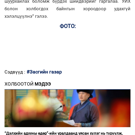
шуурхайлах боломж бүрдэх шийдвэрийг гаргалаа. УИХ
болон холбогдох байнгын хороодоор удахгүй
хэлэлцүүлнэ” гэлээ.
ФОТО:
#Засгийн газар
Сэдвүүд :
ХОЛБООТОЙ
МЭДЭЭ
“Дэлхийн адууны өдөр”-ийн уралдаанд уясан хүлэг нь түрүүлж,