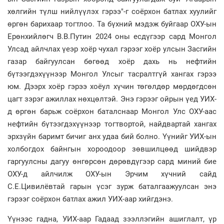
хөлгийн түлш нийлүүлэх гэрээ"-г соёрхон батлах хуулийг
өргөн барихаар тогтлоо. Та бүхний мэдэж буйгаар ОХУ-ын
Ерөнхийлөгч В.В.Путин 2024 оны есдүгээр сард Монгол
Улсад айлчлах үеэр хоёр чухал гэрээг хоёр улсын Засгийн
газар байгуулсан бөгөөд хоёр дахь нь нефтийн
бүтээгдэхүүнээр Монгол Улсыг тасралтгүй хангах гэрээ
юм. Дээрх хоёр гэрээ хоёул хүчин төгөлдөр мөрдөгдсөн
цагт зэрэг ажиллах нөхцөлтэй. Энэ гэрээг ойрын үед УИХ-
д өргөн барьж соёрхон баталснаар Монгол Улс ОХУ-аас
нефтийн бүтээгдэхүүнээр тогтвортой, найдвартай хангах
эрхзүйн баримт бичиг анх удаа бий болно. Үүнийг УИХ-ын
холбогдох байнгын хороодоор зөвшилцөөд шийдвэр
гаргуулсны дагуу өнгөрсөн дөрөвдүгээр сард миний бие
ОХУ-д айлчилж ОХУ-ын Эрчим хүчний сайд
С.Е.Цивилёвтай гарын үсэг зурж баталгаажуулсан энэ
гэрээг соёрхон батлах ажил УИХ-аар хийгдэнэ.
Үүнээс гадна, УИХ-аар Гадаад зээллэгийн ашиглалт, үр