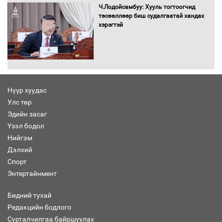
оролцож байгаа баг тамирчдад
Ч.Лодойсамбуу: Хууль тогтоогчид
амжилт хүслээ
төсөөллөөр биш судалгаатай хандах
хэрэгтэй
Автобензин, дизель түлшний онцгой
албан татварыг тэглэлээ
Нүүр хуудас
Улс төр
Эдийн засаг
Санхүүгийн хэмнэлтийн горимд эрүүл
Үзэл бодол
мэндийн салбар хамаарахгүй
Нийгэм
Дэлхий
Спорт
Энтертайнмент
Нөөцийн махны худалдаа,
борлуулалтыг нээлттэй ил тод
Бидний тухай
болгоно
Редакцийн бодлого
Сурталчилгаа байршуулах