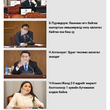
УИХ-ын дарга С.Бямбацогт Сутай
хайрхны тэнгэрийг тахих тахилгад
Б.Пүрэвдорж: Яамнаас өгч байгаа
оролцлоо
импортын зөвшөөрөлд чинь авлигал
байгаа юм биш үү
С.Амарсайхан: Иргэдийг хохироосон
ААН-ийн нуугтмал хөрөнгийг
Н.Алтанхуяг: Зураг төслөөс авлигал
битүүмжлэнэ
эхэлдэг
Н.Номтойбаяр: Аймгуудад тулгамдаж
буй асуудлуудыг Засгийн газрын
Ч.Номин:Жилд 2-3 өдрийг амралт
хуралдаанд танилцуулж,
болгосноор 1 хувийн бүтээмжээ
шийдвэрлүүлнэ
алдаж байна
С.Бямбацогт Зүүн Азийн
эрэгтэйчүүдийн волейболын тэмцээнд