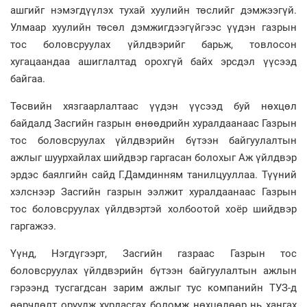
ашгийг нэмэгдүүлэх тухай хуулийн төслийг дэмжээгүй.
Улмаар хуулийн төсөл дэмжигдээгүйгээс үүдэн газрын
тос боловсруулах үйлдвэрийг барьж, товлосон
хугацаандаа ашиглалтад орохгүй байх эрсдэл үүсээд
байгаа.
Төсвийн хязгаарлалтаас үүдэн үүсээд буй нөхцөл
байдалд Засгийн газрын өнөөдрийн хуралдаанаас Газрын
тос боловсруулах үйлдвэрийн бүтээн байгуулалтын
ажлыг шуурхайлах шийдвэр гаргасан болохыг Аж үйлдвэр
эрдэс баялгийн сайд Г.Дамдинням танилцууллаа. Түүний
хэлснээр Засгийн газрын ээлжит хуралдаанаас Газрын
тос боловсруулах үйлдвэртэй холбоотой хоёр шийдвэр
гаргажээ.
Үүнд, Нэгдүгээрт, Засгийн газраас Газрын тос
боловсруулах үйлдвэрийн бүтээн байгуулалтын ажлын
гэрээнд тусгагдсан зарим ажлыг тус компанийн ТУЗ-д
өөрчлөлт оруулж хурдасгах боломж нөхцөлөөр нь хангах