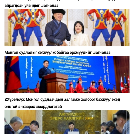
айрагдсан уяачдыг шагналаа
Монгол судлалыг хөгжүүлж байгаа эрхмүүдийг шагналаа
У.Хүрэлсүх: Монгол судлаачдын залгамж холбоог бэхжүүлэхэд
онцгой анхаарах шаардлагатай