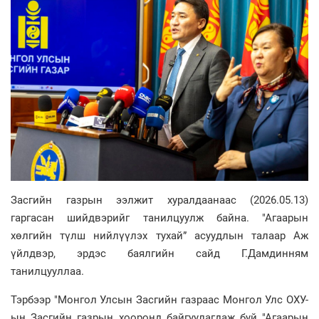
Засгийн газрын ээлжит хуралдаанаас (2026.05.13)
гаргасан шийдвэрийг танилцуулж байна. "Агаарын
хөлгийн түлш нийлүүлэх тухай” асуудлын талаар Аж
үйлдвэр, эрдэс баялгийн сайд Г.Дамдинням
танилцууллаа.
Тэрбээр "Монгол Улсын Засгийн газраас Монгол Улс ОХУ-
ын Засгийн газрын хооронд байгуулагдаж буй "Агаарын