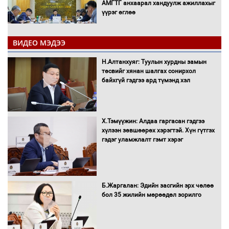
АМГТГ анхаарал хандуулж ажиллахыг
үүрэг өглөө
ВИДЕО МЭДЭЭ
Н.Номтойбаяр: Орон нутаг хөгжихөд
чөдөр болж буй хууль, эрхзүйн орчныг
Н.Алтанхуяг: Туулын хурдны замын
шинэчилнэ
төсвийг хянан шалгах сонирхол
байхгүй гэдгээ ард түмэнд хэл
Багахангай-Хөшигийн хөндий-Эмээлт
Х.Тэмүүжин: Алдаа гаргасан гэдгээ
чиглэлийн төмөр замыг ашиглалтад
хүлээн зөвшөөрөх хэрэгтэй. Хүн гүтгэх
оруулахаар бэлтгэж байна
гэдэг уламжлалт гэмт хэрэг
Сэлэнгэ аймгийн Сүхбаатар суманд 70
МВт-ын хүчин чадалтай ДЦС-ын галыг
Б.Жаргалан: Эдийн засгийн эрх чөлөө
асаалаа
бол 35 жилийн мөрөөдөл зорилго