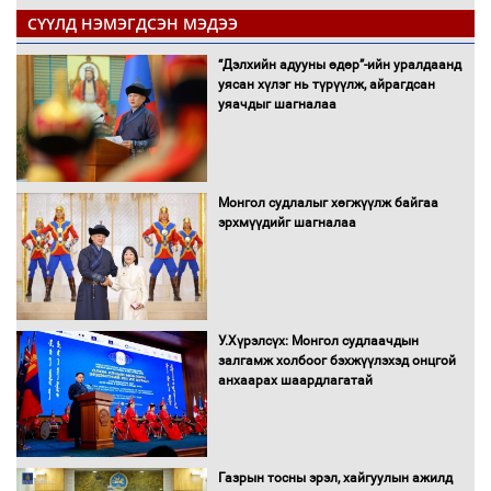
СҮҮЛД НЭМЭГДСЭН МЭДЭЭ
“Дэлхийн адууны өдөр”-ийн уралдаанд
уясан хүлэг нь түрүүлж, айрагдсан
уяачдыг шагналаа
Монгол судлалыг хөгжүүлж байгаа
эрхмүүдийг шагналаа
У.Хүрэлсүх: Монгол судлаачдын
залгамж холбоог бэхжүүлэхэд онцгой
анхаарах шаардлагатай
Газрын тосны эрэл, хайгуулын ажилд