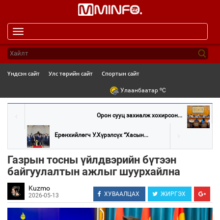
Toggle
navigation
Үндсэн сайт
Улс төрийн сайт
Спортын сайт
o
Улаанбаатар
C
Орон сууц захиалж хохирсон...
Ерөнхийлөгч У.Хүрэлсүх “Хасын...
Газрын тосны үйлдвэрийн бүтээн
байгуулалтын ажлыг шуурхайлна
Kuzmo
ХУВААЛЦАХ
ЖИРГЭХ
2026-05-13