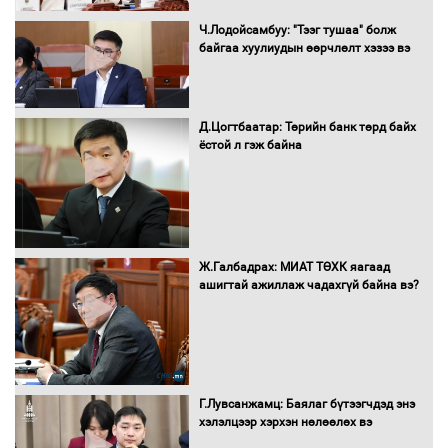
Д.Энхтуяа: Иргэдийн санал, хүсэлтийг
салбарын бодлого, хууль тогтоомжид
Ч.Лодойсамбуу: "Тээг тушаа" болж
тусган бодит шийдэлд хүргэхийн
байгаа хуулиудын өөрчлөлт хэзээ вэ
төлөө ажиллана
Д.Цогтбаатар: Төрийн банк төрд байх
Засгийн газраас хөнгөлөлттэй зээлээр
ёстой л гэж байна
дэмжсэний үр дүнд шатахуун хадгалах
савнууд эхнээсээ ашиглалтад орж
байна
“Цааснаас чөлөөлье” зөвлөлдөх
Ж.Галбадрах: МИАТ ТӨХК яагаад
хэлэлцүүлэг боллоо
ашигтай ажиллаж чадахгүй байна вэ?
"ДЦС-3” ТӨХК-ийн нэн шаардлагатай
Г.Лувсанжамц: Баялаг бүтээгчдэд энэ
“Турбингенератор-5”-ын шинэчлэлийн
хэлэлцээр хэрхэн нөлөөлөх вэ
төсвийг шийдвэрлэхээр болов