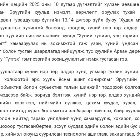
ийн цэцийн 2025 оны 10 дугаар дүгнэлтийг хүлээн зөвшөө
сан Эрүүгийн хуульд нэмэлт, өөрчлөлт оруулах тухай 
рван гуравдугаар бүлгийн 13.14 дүгээр зүйл буюу “Худал м
цуулалтыг хүчингүй болсонд тооцож, хүний нэр төр, алдар 
йн хуулийн системчлэлийн хувьд “Хүний хувийн, улс төрийн 
эгт” хамааруулах нь зохимжтой гэж үзэн, хүний үндсэн
г болон тусгай шаардлагад нийцүүлж, тус хуулийн Арван дөр
юу “Гүтгэх” гэмт хэргийн зохицуулалтыг нэмж тусгасан гэв.
цуулалтаар хүний нэр төр, алдар хүнд, улмаар тухайн хүний
й холбоотой эрх, хууль ёсны ашиг сонирхлыг Эрүүгийн 
н объектив болон субьектив талын шинжийг тодорхой болгож
мэдсээр байж, зориуд бэлтгэж, хүний нэр төр, алдар хүндий
лийн хэрэгсэл, нийгмийн сүлжээ, цахим хуудас, хурал, 
лон нийтэд хүрэх боломжтой хэлбэрээр нийтлэх, байршуулах,
олон нийтэд тараах үйлдлийг үүнд хамааруулж, хохирол, хо
оцохоор тусгасанӨөртөө, эсхүл бусдад эдийн болон эдийн бус
р, хиймэл оюунд суурилсан технологи ашиглаж, захиалгаар, 