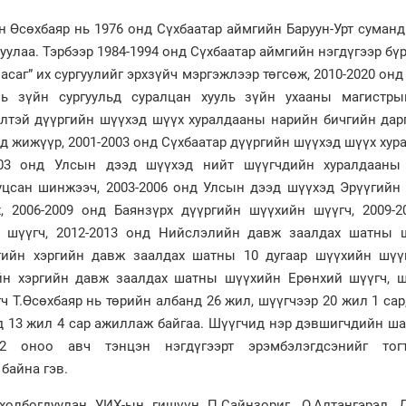
 Өсөхбаяр нь 1976 онд Сүхбаатар аймгийн Баруун-Урт суманд
5-уулаа. Тэрбээр 1984-1994 онд Сүхбаатар аймгийн нэгдүгээр бү
 засаг” их сургуулийг эрхзүйч мэргэжлээр төгсөж, 2010-2020 он
ль зүйн сургуульд суралцан хууль зүйн ухааны магистры
элтэй дүүргийн шүүхэд шүүх хуралдааны нарийн бичгийн дарг
д жижүүр, 2001-2003 онд Сүхбаатар дүүргийн шүүхэд шүүх ху
003 онд Улсын дээд шүүхэд нийт шүүгчдийн хуралдааны
уцсан шинжээч, 2003-2006 онд Улсын дээд шүүхэд Эрүүгийн 
, 2006-2009 онд Баянзүрх дүүргийн шүүхийн шүүгч, 2009-2
н шүүгч, 2012-2013 онд Нийслэлийн давж заалдах шатны 
үгийн хэргийн давж заалдах шатны 10 дугаар шүүхийн шүүг
н хэргийн давж заалдах шатны шүүхийн Ерөнхий шүүгч, ш
 Т.Өсөхбаяр нь төрийн албанд 26 жил, шүүгчээр 20 жил 1 сар
 13 жил 4 сар ажиллаж байгаа. Шүүгчид нэр дэвшигчдийн ша
72 оноо авч тэнцэн нэгдүгээрт эрэмбэлэгдсэнийг тог
байна гэв.
олбогдуулан УИХ-ын гишүүн П.Сайнзориг, О.Алтангэрэл, Д.