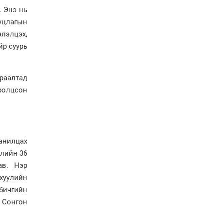
сайжруулсан түлшээр
. Энэ нь
өвлийг давна”
уцлагын
Г.Дамдинням: Газрын
лэлцэх,
тос боловсруулах
йр суурь
үйлдвэрийн бүтээн
байгуулалтын ажил
эрчимтэй үргэлжилж
байна
раалтад
"Сэлбэ” дэд төвийг
оролцсон
"Smart selbe city" болгон
хөгжүүлэх чиглэл өглөө
Иргэдийн
төлөөлөгчдийн хурал
анилцах
хяналт тавьдаг байх эрх
улийн 36
зүйн орчныг бүрдүүлнэ
ав. Нэр
хуулийн
Ерөнхий сайд Н.Учрал
Япон Улсаас Элчин сайд
бичгийн
Игавахара Масарүг
 Сонгон
хүлээн авч уулзлаа
Н.Учралын Засгийн