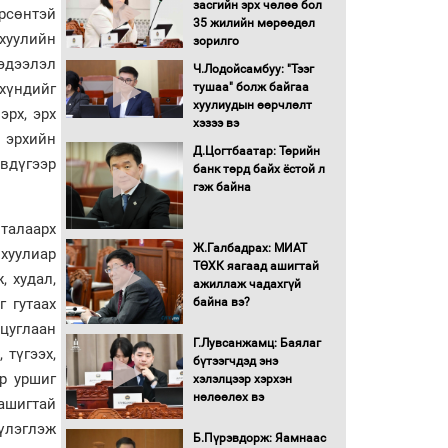
засгийн эрх чөлөө бол
рсөнтэй
16 төрлийн эмийг нэг эх
35 жилийн мөрөөдөл
үүсвэрээс худалдан авах
хуулийн
зорилго
журмыг баталлаа
эдээлэл
Ч.Лодойсамбуу: "Тээг
тушаа" болж байгаа
хүндийг
Бүх шатанд хэмнэлтийн
хуулиудын өөрчлөлт
эрх, эрх
горимд шилжиж, найр
хэзээ вэ
 эрхийн
наадам, зөвлөгөөн,
Д.Цогтбаатар: Төрийн
гадаад томилолтыг
өвдүгээр
банк төрд байх ёстой л
хориглолоо
гэж байна
Сайд нар төсвөө хэрхэн
зарцуулах вэ?
 талаарх
Ж.Галбадрах: МИАТ
хуулиар
ТӨХК яагаад ашигтай
, худал,
ажиллаж чадахгүй
Засгийн газрын ээлжит
байна вэ?
г гутаах
хуралдаан болж байна
цуглаан
Г.Лувсанжамц: Баялаг
 түгээх,
бүтээгчдэд энэ
Автомашинд улсын
р уршиг
хэлэлцээр хэрхэн
дугаарын тэгш,
нөлөөлөх вэ
 ашигтай
сондгойгоор шатахуун
олгоно
бүлэглэж
Б.Пүрэвдорж: Яамнаас