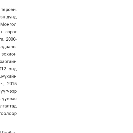
газарт “үлдсэн” зургаан
 төрсөн,
дэд сайдын хөрөнгийн
мэдүүлэг
рэн дунд
Ерөнхий сайд
д Монгол
Н.Учралын мэдэгдлүүд
н зэрэг
а, 2000-
ралдааны
Төв аймагт өвлийн
 зохион
бэлтгэл ажил 80 хувьтай
үргэлжилж байна
хэргийн
012 онд
шүүхийн
ч, 2015
үүгчээр
, үүнээс
лгалтад
тоолоор
Ганбат,