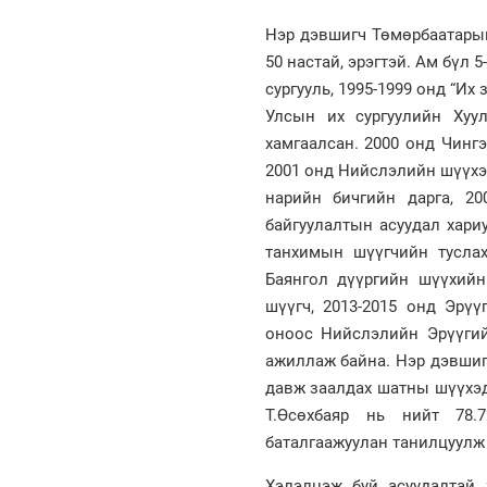
Нэр дэвшигч Төмөрбаатарын
50 настай, эрэгтэй. Ам бүл 
сургууль, 1995-1999 онд “Их
Улсын их сургуулийн Хуу
хамгаалсан. 2000 онд Чинг
2001 онд Нийслэлийн шүүхэ
нарийн бичгийн дарга, 2
байгуулалтын асуудал хари
танхимын шүүгчийн туслах
Баянгол дүүргийн шүүхий
шүүгч, 2013-2015 онд Эрү
оноос Нийслэлийн Эрүүгий
ажиллаж байна. Нэр дэвшигч
давж заалдах шатны шүүхэд
Т.Өсөхбаяр нь нийт 78.
баталгаажуулан танилцуулж 
Хэлэлцэж буй асуудалтай х