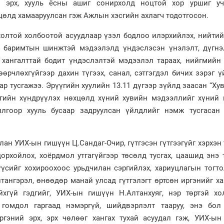
н эрх, хууль ёсны ашиг сонирхолд ноцтой хор уршиг уч
цөлд хамааруулсан гэж Ажлын хэсгийн ахлагч тодотгосон.
олтой холбоотой асуудлаар үзэл бодлоо илэрхийлэх, нийтий
 баримтын шинжтэй мэдээлэлд үндэслэсэн үнэлэлт, дүгнэл
х хангалттай бодит үндэслэлтэй мэдээлэл тараах, нийгмийн
өрчлөхгүйгээр дахин түгээх, санал, сэтгэгдэл бичих зэрэг 
ар тусгажээ. Эрүүгийн хуулийн 13.11 дүгээр зүйлд заасан “Ху
ргийн хүндрүүлэх нөхцөлд хүний хувийн мэдээллийг хүний н
илгоор хууль бусаар задруулсан үйлдлийг нэмж тусгасан 
ан УИХ-ын гишүүн Ц.Сандаг-Очир, гүтгэсэн гүтгээгүйг хэрхэн 
дорхойлох, хоёрдмол утгагүйгээр төсөлд тусгах, цаашид энэ
мүүсийг хохироохоос урьдчилан сэргийлэх, хариуцлагын тог
тангэрэл, өнөөдөр манай улсад гүтгэлэгт өртсөн иргэнийг х
йхгүй гэдгийг, УИХ-ын гишүүн Н.Алтанхуяг, нэр төртэй хо
 гомдол гаргаад нэмэргүй, шийдвэрлэлт тааруу, энэ бол
ргэний эрх, эрх чөлөөг хангах тухай асуудал гэж, УИХ-ын