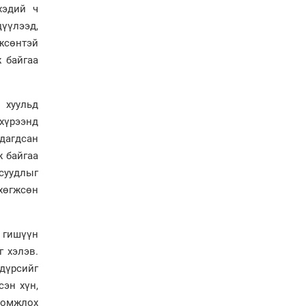
болов
хэдий ч
Энэ намар 1-6 дугаар
цүүлээд,
ангийн хүүхдүүдэд
жсөнтэй
сургуулийн автобус
 байгаа
үйлчилнэ
Аймгуудад баригдаж
буй ДЦС-ын төслийг
 хуульд
үргэлжүүлэх чиглэл
өглөө
 хүрээнд
Улсын хэмжээнд АИ-92
рдагдсан
автобензиний 17
ж байгаа
хоногийн нөөцтэй байна
асуудлыг
хөгжсөн
Н.Номтойбаяр: Эрт
сэрэмжлүүлэх
тогтолцоо, шинэ
н гишүүн
технологи гамшгийн
г хэлэв.
эрсдэлийг бууруулах гол
дүрсийг
хөшүүрэг
сэн хүн,
“280 мянган тонн хагас
кокс, 180 мянган тонн
оромжлох