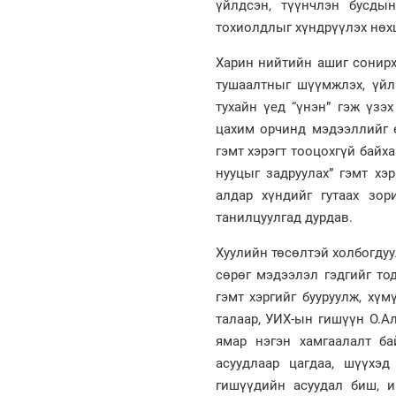
үйлдсэн, түүнчлэн бусды
тохиолдлыг хүндрүүлэх нөх
Харин нийтийн ашиг сонирх
тушаалтныг шүүмжлэх, үйл
тухайн үед “үнэн” гэж үзэ
цахим орчинд мэдээллийг ө
гэмт хэрэгт тооцохгүй байха
нууцыг задруулах” гэмт хэ
алдар хүндийг гутаах зор
танилцуулгад дурдав.
Хуулийн төсөлтэй холбогдуул
сөрөг мэдээлэл гэдгийг то
гэмт хэргийг бууруулж, хү
талаар, УИХ-ын гишүүн О.Ал
ямар нэгэн хамгаалалт ба
асуудлаар цагдаа, шүүхэд
гишүүдийн асуудал биш, и