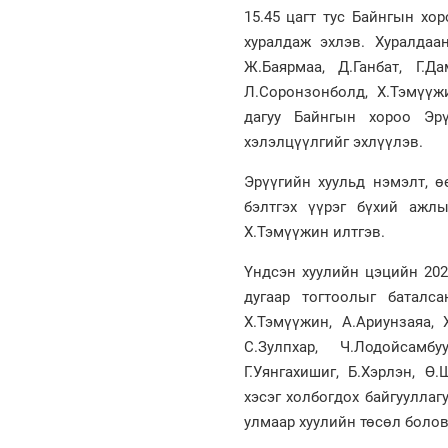
15.45 цагт тус Байнгын хо
хуралдаж эхлэв. Хуралдаанд
Ж.Баярмаа, Д.Ганбат, Г.Да
Л.Соронзонболд, Х.Тэмүүж
дагуу Байнгын хороо Эрү
хэлэлцүүлгийг эхлүүлэв.
Эрүүгийн хуульд нэмэлт, ө
бэлтгэх үүрэг бүхий ажл
Х.Тэмүүжин илтгэв.
Үндсэн хуулийн цэцийн 202
дугаар тогтоолыг баталс
Х.Тэмүүжин, А.Ариунзаяа, Х
С.Зулпхар, Ч.Лодойсамбу
Г.Уянгахишиг, Б.Хэрлэн, 
хэсэг холбогдох байгууллаг
улмаар хуулийн төсөл болов