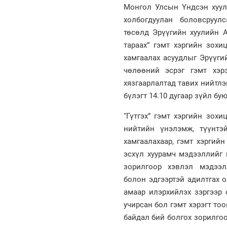
Монгол Улсын Үндсэн хуул
холбогдуулан боловсруул
төсөлд Эрүүгийн хуулийн А
тараах” гэмт хэргийн зохи
хамгаалах асуудлыг Эрүүги
чөлөөний эсрэг гэмт хэр
хязгаарлалтад тавих нийтлэ
бүлэгт 14.10 дугаар зүйл бу
“Гүтгэх” гэмт хэргийн зохи
нийтийн үнэлэмж, түүнтэ
хамгаалахаар, гэмт хэргий
эсхүл хуурамч мэдээллийг 
зорилгоор хэвлэл мэдээл
болон эдгээртэй адилтгах о
амаар илэрхийлэх зэргээр 
учирсан бол гэмт хэрэгт то
байдал бий болгох зорилгоо