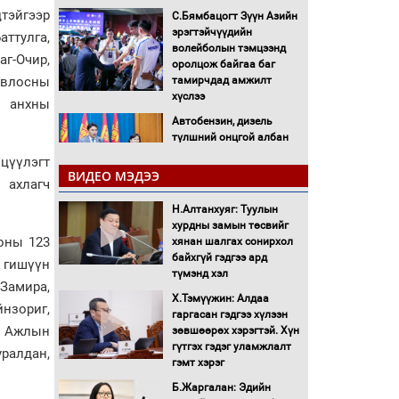
цтэйгээр
С.Бямбацогт Зүүн Азийн
эрэгтэйчүүдийн
аттулга,
волейболын тэмцээнд
г-Очир,
оролцож байгаа баг
овлосны
тамирчдад амжилт
хүслээ
н анхны
Автобензин, дизель
түлшний онцгой албан
татварыг тэглэлээ
лцүүлэгт
ВИДЕО МЭДЭЭ
 ахлагч
Санхүүгийн хэмнэлтийн
Н.Алтанхуяг: Туулын
горимд эрүүл мэндийн
хурдны замын төсвийг
салбар хамаарахгүй
оны 123
хянан шалгах сонирхол
байхгүй гэдгээ ард
 гишүүн
Нөөцийн махны
түмэнд хэл
худалдаа, борлуулалтыг
.Замира,
Х.Тэмүүжин: Алдаа
нээлттэй ил тод болгоно
нзориг,
гаргасан гэдгээ хүлээн
. Ажлын
зөвшөөрөх хэрэгтэй. Хүн
Монгол Улс “COP17”-д
гүтгэх гэдэг уламжлалт
уралдан,
“Тал хээрийн
гэмт хэрэг
төлөвлөгөө”-гөө
Б.Жаргалан: Эдийн
танилцуулна