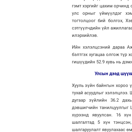
гэмт хэргийг цахим орчинд 
улс орныг үймүүлдэг хэм
тогтолцоог бий болгох, Хэ
сэтгүүлчдийн үйл ажиллагаа
илэрхийлэв.
Ийн хэлэлцсэний дараа Аж
бэлтгэх хугацаа олгож түр 
гишүүдийн 52.9 хувь нь дэм
Улсын дээд шүүх
Хууль зүйн байнгын хороо 
тухай асуудлыг хэлэлцлээ.
дугаар зүйлийн 36.2 дах
дэвшигчийн танилцуулгыг Ш
хүрээнд явуулсан. 16 хү
шалгалтад 5 хүн тэнцсэн
шалгаруулалт явуулахаас ө