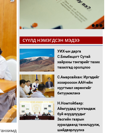
СҮҮЛД НЭМЭГДСЭН МЭДЭЭ
УИХ-ын дарга
С.Бямбацогт Сутай
хайрхны тэнгэрийг тахих
тахилгад оролцлоо
С.Амарсайхан: Иргэдийг
хохироосон ААН-ийн
нуугтмал хөрөнгийг
битүүмжлэнэ
Н.Номтойбаяр:
Аймгуудад тулгамдаж
буй асуудлуудыг
Засгийн газрын
хуралдаанд танилцуулж,
 танхимд
шийдвэрлүүлнэ