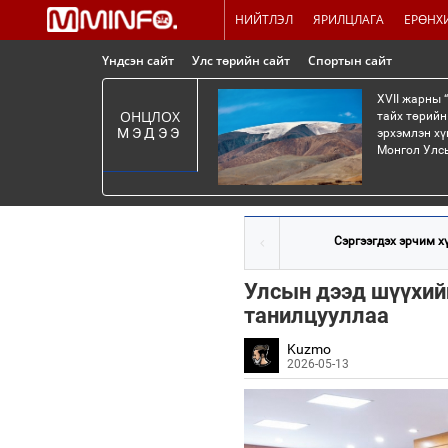
НИЙТЛЭЛ
ЯРИЛЦЛАГА
ЕРӨНХ
Үндсэн сайт
Улс төрийн сайт
Спортын сайт
XVII жарны 
ОНЦЛОХ
тайх төрийн
МЭДЭЭ
эрхэмлэн хү
Монгол Улсы
Сэргээгдэх эрчим хү
Улсын дээд шүүхий
танилцууллаа
Kuzmo
2026-05-13