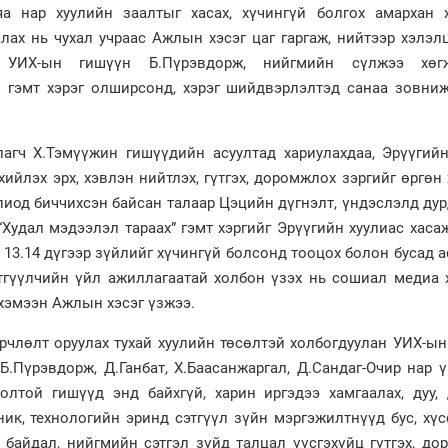
аяа нар хуулийн заалтыг хасах, хүчингүй болгох амархан 
лах нь чухал учраас Ажлын хэсэг цаг гаргаж, нийтээр хэлэл
, УИХ-ын гишүүн Б.Пүрэвдорж, нийгмийн сүлжээ хөг
 гэмт хэрэг олширсонд, хэрэг шийдвэрлэлтэд санаа зовниж
агч Х.Тэмүүжин гишүүдийн асуултад хариулахдаа, Эрүүгийн
ийлэх эрх, хэвлэн нийтлэх, гүтгэх, доромжлох зэргийг өргөн
олиод биччихсэн байсан талаар Цэцийн дүгнэлт, үндэслэлд ду
Худал мэдээлэл тараах” гэмт хэргийг Эрүүгийн хуулиас хаса
 13.14 дүгээр зүйлийг хүчингүй болсонд тооцох болон бусад 
тгүүлчийн үйл ажиллагаатай холбон үзэх нь сошиал медиа 
 хэмээн Ажлын хэсэг үзжээ.
өрчлөлт оруулах тухай хуулийн төсөлтэй холбогдуулан УИХ-ы
 Б.Пүрэвдорж, Д.Ганбат, Х.Баасанжаргал, Д.Сандаг-Очир нар ү
олтой гишүүд энд байхгүй, харин иргэдээ хамгаалах, дуу, 
ник, технологийн эринд сэтгүүл зүйн мэргэжилтнүүд бус, хүс
 байдал, нийгмийн сэтгэл зүйд талцал үүсгэхүйц гүтгэх, д