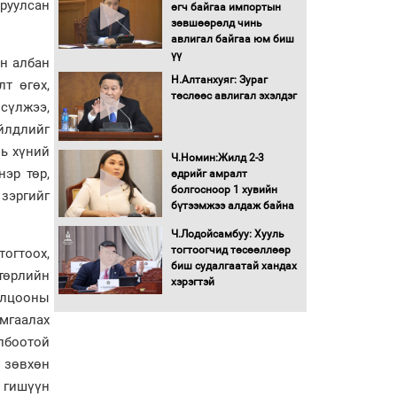
руулсан
Бага орлоготой
өгч байгаа импортын
иргэдийн орлогод
зөвшөөрөлд чинь
татвар ногдуулахгүй
авлигал байгаа юм биш
байх эрх зүйн орчныг
үү
н албан
бүрдүүллээ
Н.Алтанхуяг: Зураг
т өгөх,
Хөшөө бүтсэн түүхийг
төслөөс авлигал эхэлдэг
 сүлжээ,
өгүүлэх 7 баримт
үйлдлийг
вь хүний
Хөвсгөл нуурын лусыг
Ч.Номин:Жилд 2-3
тахих төрийн тахилгын
эр төр,
өдрийг амралт
ёслол боллоо
болгосноор 1 хувийн
зэргийг
бүтээмжээ алдаж байна
“Хар жагсаалт”-ын
Ч.Лодойсамбуу: Хууль
асуудлыг цэгцлэх
тогтоогчид төсөөллөөр
тогтоох,
чиглэлээр
биш судалгаатай хандах
 төрлийн
Монголбанкны
хэрэгтэй
толцооны
удирдлагад 30 хоногийн
хугацаатай үүрэг өглөө
амгаалах
Ерөнхий сайд Н.Учрал
лбоотой
олимпиадын хүрээнд
 зөвхөн
гарсан зардлыг
 гишүүн
шийдвэрлэж өгөхөөр