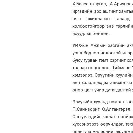
Х.Баасанжаргал, А.Ариунз
иргэдийн эрх ашгийг хамгаа
нягт ажилласан талаар
холбоотойгоор энэ төрлийн
асуудлыг хөндөв.
УИХ-ын Ажлын хэсгийн ахл
үзэл бодлоо чөлөөтэй илэрх
буюу гурван гэмт хэргийг х
талаар онцоллоо. Тиймээс “
хэмээлээ. Эрүүгийн хуулийн
авч хэлэлцэхдээ зөвхөн сэ
өнөө цагт учир дутагдалтай
Эрүүгийн хуульд нэмэлт, ө
П.Сайнзориг, О.Алтангэрэл,
Сэтгүүлчдийг яллах сонирх
хүссэнээрээ өөрчилдөг, тех
ялангуяа үндэсний аюулгүй