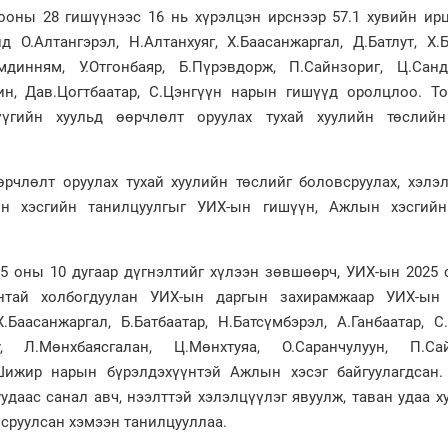
рооны 28 гишүүнээс 16 нь хүрэлцэн ирснээр 57.1 хувийн ир
 О.Алтангэрэл, Н.Алтанхуяг, Х.Баасанжаргал, Д.Батлут, Х.Б
мдинням, У.Отгонбаяр, Б.Пүрэвдорж, П.Сайнзориг, Ц.Санда
ин, Дав.Цогтбаатар, С.Цэнгүүн нарын гишүүд оролцлоо. Т
үгийн хуульд өөрчлөлт оруулах тухай хуулийн төслий
өрчлөлт оруулах тухай хуулийн төслийг боловсруулах, хэлэ
ын хэсгийн танилцуулгыг УИХ-ын гишүүн, Ажлын хэсгийн
5 оны 10 дугаар дүгнэлтийг хүлээн зөвшөөрч, УИХ-ын 2025 
антай холбогдуулан УИХ-ын даргын захирамжаар УИХ-ын
.Баасанжаргал, Б.Батбаатар, Н.Батсүмбэрэл, А.Ганбаатар, С
у, Л.Мөнхбаясгалан, Ц.Мөнхтуяа, О.Саранчулуун, П.Сай
Ө.Шижир нарын бүрэлдэхүүнтэй Ажлын хэсэг байгуулагдсан
уудаас санал авч, нээлттэй хэлэлцүүлэг явуулж, таван удаа х
сруулсан хэмээн танилцууллаа.