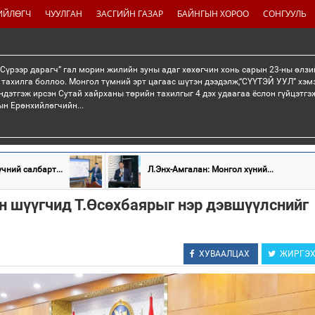
ИЙЛӨГЧ
ЧУУЛГАН
ЗАСГИЙН ГАЗАР
БАЙНГЫН ХОРОО
СОНГУУЛЬ
“Сүрээр дарагч” гал морин жилийн зуны адаг хөхөгчин хонь сарын 23-ны өлзи
 тахилга боллоо. Монгол түмний эрт цагаас шүтэн дээдэлж,“СҮҮТЭЙ УУЛ” хэмэ
ндэтгэж ирсэн Сутай хайрханы төрийн тахилгыг 4 дэх удаагаа ёслон гүйцэтг
н Ерөнхийлөгчийн...
чний салбарт...
Л.Энх-Амгалан: Монгол хүний...
н шүүгчид Т.Өсөхбаярыг нэр дэвшүүлснийг
ХУВААЛЦАХ
ЖИРГЭ