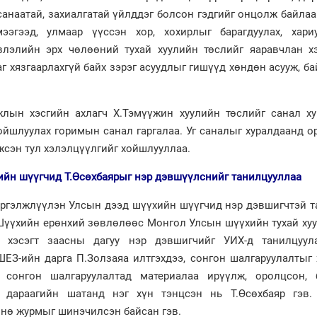
санаатай, захиалгатай үйлддэг болсон гэдгийг онцолж байлаа
ээгээд, улмаар үүссэн хор, хохирлыг барагдуулах, хари
влэлийн эрх чөлөөний тухай хуулийн төслийг яаравчлан хэ
г хязгаарлахгүй байх зэрэг асуудлыг гишүүд хөндөн асууж, ба
лын хэсгийн ахлагч Х.Тэмүүжин хуулийн төслийг санал ху
хойшлуулах горимын санал гаргалаа. Уг саналыг хуралдаанд 
жсэн тул хэлэлцүүлгийг хойшлууллаа.
ийн шүүгчид Т.Өсөхбаярыг нэр дэвшүүлснийг танилцууллаа
үргэлжлүүлэн Улсын дээд шүүхийн шүүгчид нэр дэвшигчтэй т
 Шүүхийн ерөнхий зөвлөлөөс Монгол Улсын шүүхийн тухай ху
ь хэсэгт заасны дагуу нэр дэвшигчийг УИХ-д танилцуул
ЕЗ-ийн дарга П.Золзаяа илтгэхдээ, сонгон шалгаруулалтыг 
н сонгон шалгаруулалтад материалаа ирүүлж, оролцсон, 
, дараагийн шатанд нэг хүн тэнцсэн нь Т.Өсөхбаяр гэв.
мнө журмыг шинэчилсэн байсан гэв.