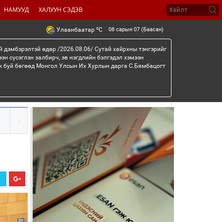
НАМУУД
ХАЛУУН СЭДЭВ
o
08 сарын 07 (Баасан)
Улаанбаатар
C
й дэмбэрэлтэй өдөр /2026.08.06/ Сутай хайрхны тэнгэрийг
эн сүсэглэн залбирч, эв нэгдлийн бэлгэдэл хэмээн
эж буй бөгөөд Монгол Улсын Их Хурлын дарга С.Бямбацогт
Х