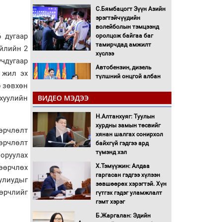
С.Бямбацогт Зүүн Азийн
эрэгтэйчүүдийн
волейболын тэмцээнд
 дугаар
оролцож байгаа баг
тамирчдад амжилт
үйлийн 2
хүслээ
чдугаар
Автобензин, дизель
 жил эх
түлшний онцгой албан
р зөвхөн
татварыг тэглэлээ
ВИДЕО МЭДЭЭ
 хуулийн
Санхүүгийн хэмнэлтийн
Н.Алтанхуяг: Туулын
горимд эрүүл мэндийн
хурдны замын төсвийг
салбар хамаарахгүй
өрчлөлт
хянан шалгах сонирхол
өөрчлөлт
байхгүй гэдгээ ард
Нөөцийн махны
түмэнд хэл
 оруулах
худалдаа, борлуулалтыг
Х.Тэмүүжин: Алдаа
 өөрчлөх
нээлттэй ил тод болгоно
гаргасан гэдгээ хүлээн
улиудыг
зөвшөөрөх хэрэгтэй. Хүн
Монгол Улс “COP17”-д
зөрчлийг
гүтгэх гэдэг уламжлалт
“Тал хээрийн
гэмт хэрэг
төлөвлөгөө”-гөө
Б.Жаргалан: Эдийн
танилцуулна