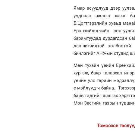
Ямар асуудлууд дээр уулза
үүднээс ажлын хэсэг ба
Б.Цогтгэрэлийн хувьд мана
Ерөнхийлөгчийн сонгууль
баримтуудад дурдагдсан ба
дэвшигчидтэй холбоотой 
бичлэгийг АНУ-ын студид ш
Мөн тухайн үеийн Ерөнхийл
хүргэж, баяр талархал илэ
үеийн улс төрийн мэдээллү
е-мэйлүүд ч байна. Тэгэхээ
байв гэдгийг шалгах хэрэгт
Мөн Засгийн газрын түвшин
Томоохон төслүүд