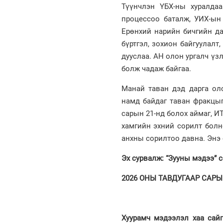
Түүнчлэн ҮБХ-ны хуралдаа
процессоо баталж, УИХ-ын 
Ерөнхий нарийн бичгийн да
бүртгэл, зохион байгуулалт
дууслаа. АН олон ургалч үз
болж чадаж байгаа.
Манай таван дэд дарга ол
намд байдаг таван фракцыг
сарын 21-нд болох аймаг, 
хамгийн эхний сорилт болн
анхны сорилтоо давна. Энэ 
Эх сурвалж: “Зууны мэдээ” 
2026 ОНЫ ТАВДУГААР САРЫН 
Хуурамч мэдээлэл хаа сайг