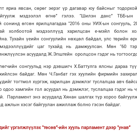
лт яриа явсан, сөрөг эерэг үр дагавар юу байсныг тодорхо
йгуулж мэдээлэл өгнө” гэлээ. “Шилэн данс” ТББ-ын 
й сонинд өгсөн ярилцлагадаа “2016 оны УИХ-ын сонгууль, 2
тай холбоотой мэдээллүүд харилцсан е-мэйл болон хо
йна. Тухайн үеийн сонгуулийн нөхцөл байдал, улс төрийн өр
мэдээллүүдийг цаг тухайд нь дамжуулсан. Мөн “60 тэр
инжлүүлсэн асуудалд Ж.Эпштейн оролцсон гэдэг нь тогтоогд
өгчийн сонгуульд нэр дэвшигч Х.Баттулга ялсны дараа түү
рхийлсэн байдаг. Мөн Ч.Ганбат гэх хуулийн фирмийн захира
үдийг тогтмол хүргэж, харилцан дэмжлэг туслалцаа авч байс
р одоо хамгийн гол асуудал нь дэмжлэг, туслалцаа гэдэг нь 
эй. Парламент энэ асуудалд Хянан шалгах түр хороо байгуул
д ажлын хэсэг байгуулан ажиллаж болно гэсэн байдаг.
ийг үргэлжлүүлэх “төсөв”-ийн хууль парламент дээр “унав”