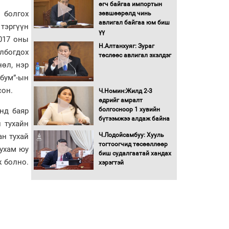
Бага орлоготой
өгч байгаа импортын
иргэдийн орлогод
й болгох
зөвшөөрөлд чинь
татвар ногдуулахгүй
авлигал байгаа юм биш
тэргүүн
байх эрх зүйн орчныг
үү
017 оны
бүрдүүллээ
Н.Алтанхуяг: Зураг
лбогдох
Хөшөө бүтсэн түүхийг
төслөөс авлигал эхэлдэг
өгүүлэх 7 баримт
нөл, нэр
бум”-ын
сон.
Хөвсгөл нуурын лусыг
Ч.Номин:Жилд 2-3
тахих төрийн тахилгын
өдрийг амралт
ёслол боллоо
болгосноор 1 хувийн
нд баяр
бүтээмжээ алдаж байна
л тухайн
“Хар жагсаалт”-ын
Ч.Лодойсамбуу: Хууль
ан тухай
асуудлыг цэгцлэх
тогтоогчид төсөөллөөр
чухам юу
чиглэлээр
биш судалгаатай хандах
ж болно.
Монголбанкны
хэрэгтэй
удирдлагад 30 хоногийн
хугацаатай үүрэг өглөө
Ерөнхий сайд Н.Учрал
олимпиадын хүрээнд
гарсан зардлыг
шийдвэрлэж өгөхөөр