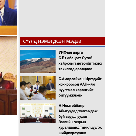
СҮҮЛД НЭМЭГДСЭН МЭДЭЭ
УИХ-ын дарга
С.Бямбацогт Сутай
хайрхны тэнгэрийг тахих
тахилгад оролцлоо
С.Амарсайхан: Иргэдийг
хохироосон ААН-ийн
нуугтмал хөрөнгийг
битүүмжлэнэ
Н.Номтойбаяр:
Аймгуудад тулгамдаж
буй асуудлуудыг
Засгийн газрын
хуралдаанд танилцуулж,
шийдвэрлүүлнэ