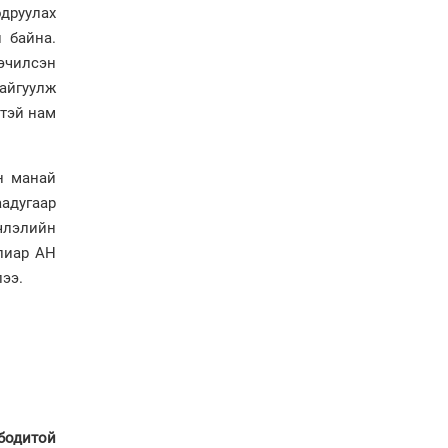
друулах
газарт “үлдсэн” зургаан
дэд сайдын хөрөнгийн
 байна.
мэдүүлэг
эчилсэн
Ерөнхий сайд
байгуулж
Н.Учралын мэдэгдлүүд
цтэй нам
Төв аймагт өвлийн
н манай
бэлтгэл ажил 80 хувьтай
үргэлжилж байна
адугаар
эчлэлийн
улиар АН
ээ.
бодитой