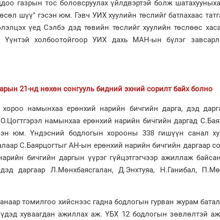
ддоо газрын тос боловсруулах үйлдвэртэй болж шатахууныха
төсөл шүү" гэсэн юм. Гэвч УИХ хуулийн төслийг батлахаас тат
элэлцэх үед Сэлбэ дэд төвийн төслийг хуулийн төслөөс хас
. Үүнтэй холбоотойгоор УИХ дахь МАН-ын бүлэг завсарл
сарын 21-нд нөхөн сонгууль бидний эхний сорилт байх болно
хороо намынхаа ерөнхий нарийн бичгийн дарга, дэд дарг
 О.Цогтгэрэл намынхаа ерөнхий нарийн бичгийн даргад С.Ба
сэн юм. Үндэсний бодлогын хорооны 338 гишүүн санал ху
алаар С.Баярцогтыг АН-ын ерөнхий нарийн бичгийн даргаар с
арийн бичгийн даргын үүрэг гүйцэтгэгчээр ажиллаж байсан
эд даргаар Л.Мөнхбаясгалан, Д.Энхтуяа, Н.Ганибал, П.Мөн
.
анаар томилгоо хийснээс гадна бодлогын гурван журам бата
үдэд хуваагдан ажиллах аж. ҮБХ 12 бодлогын зөвлөлтэй аж