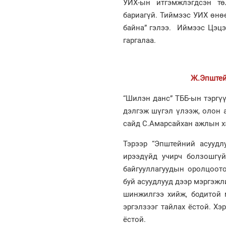
УИХ-ын итгэмжлэгдсэн тө
бариагүй. Тиймээс УИХ өнө
байна” гэлээ. Иймээс Цэцэ
гаргалаа.
Ж.Эпштей
“Шилэн данс” ТББ-ын тэргү
дэлгэж шүгэл үлээж, олон 
сайд С.Амарсайхан ажлын хэ
Тэрээр “Эпштейний асуудл
ирээдүйд учирч болзошгүй
байгууллагуудын оролцоото
буй асуудлууд дээр мэргэжл
шинжилгээ хийж, бодитой 
эргэлзээг тайлах ёстой. Хэ
ёстой.