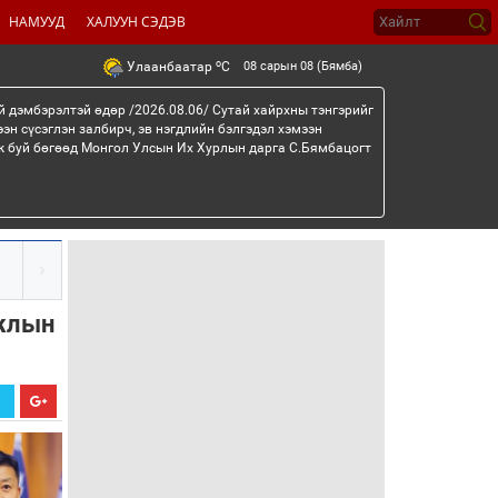
НАМУУД
ХАЛУУН СЭДЭВ
o
08 сарын 08 (Бямба)
Улаанбаатар
C
й дэмбэрэлтэй өдөр /2026.08.06/ Сутай хайрхны тэнгэрийг
эн сүсэглэн залбирч, эв нэгдлийн бэлгэдэл хэмээн
эж буй бөгөөд Монгол Улсын Их Хурлын дарга С.Бямбацогт
ажлын
Х