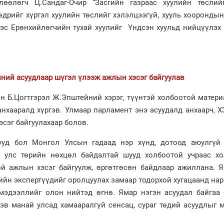
лөөлөгч Ц.Сандаг-Очир “Засгийн газраас хуулийн төслий
өдрийг хүртэл хуулийн төслийг хэлэлцээгүй, хууль хооронды
эс Ерөнхийлөгчийн тухай хуулийг Үндсэн хуульд нийцүүлэх 
ний асуудлаар шүгэл үлээж ажлын хэсэг байгуулав
үн Б.Цогтгэрэл Ж.Эпштейний хэрэг, түүнтэй холбоотой матер
анхааралд хүргэв. Улмаар парламент энэ асуудалд анхаарч, 
сэг байгуулахаар болов.
ууд бол Монгол Улсын гадаад нэр хүнд, дотоод аюулгүй 
 улс төрийн нөхцөл байдалтай шууд холбоотой учраас хо
й ажлын хэсэг байгуулж, өргөтгөсөн байдлаар ажиллана. Я
ийн экспертүүдийг оролцуулах замаар тодорхой хугацаанд на
мэдээллийг олон нийтэд өгнө. Ямар нэгэн асуудал байгаа 
рэв манай улсад хамааралгүй сенсац, сураг төдий асуудлыг 