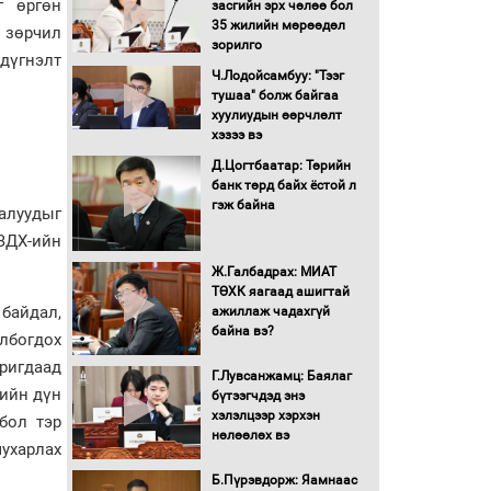
г өргөн
засгийн эрх чөлөө бол
16 төрлийн эмийг нэг эх
35 жилийн мөрөөдөл
н зөрчил
үүсвэрээс худалдан авах
зорилго
дүгнэлт
журмыг баталлаа
Ч.Лодойсамбуу: "Тээг
тушаа" болж байгаа
Бүх шатанд хэмнэлтийн
хуулиудын өөрчлөлт
горимд шилжиж, найр
хэзээ вэ
наадам, зөвлөгөөн,
Д.Цогтбаатар: Төрийн
гадаад томилолтыг
банк төрд байх ёстой л
хориглолоо
гэж байна
иалуудыг
Сайд нар төсвөө хэрхэн
ХЗДХ-ийн
зарцуулах вэ?
Ж.Галбадрах: МИАТ
ТӨХК яагаад ашигтай
байдал,
ажиллаж чадахгүй
Засгийн газрын ээлжит
байна вэ?
хуралдаан болж байна
лбогдох
ригдаад
Г.Лувсанжамц: Баялаг
рийн дүн
бүтээгчдэд энэ
Автомашинд улсын
хэлэлцээр хэрхэн
бол тэр
дугаарын тэгш,
нөлөөлөх вэ
сондгойгоор шатахуун
мухарлах
олгоно
Б.Пүрэвдорж: Яамнаас