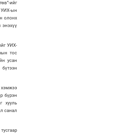
болов
өв”-ийг
 УИХ-ын
Энэ намар 1-6 дугаар
ангийн хүүхдүүдэд
н олонх
сургуулийн автобус
ч энэхүү
үйлчилнэ
Аймгуудад баригдаж
буй ДЦС-ын төслийг
ийг УИХ-
үргэлжүүлэх чиглэл
өглөө
рын тос
йн усан
Улсын хэмжээнд АИ-92
автобензиний 17
 бүтээн
хоногийн нөөцтэй байна
н хэмжээ
Н.Номтойбаяр: Эрт
эр бүрэн
сэрэмжлүүлэх
г хууль
тогтолцоо, шинэ
технологи гамшгийн
ал санал
эрсдэлийг бууруулах гол
хөшүүрэг
“280 мянган тонн хагас
 тусгаар
кокс, 180 мянган тонн