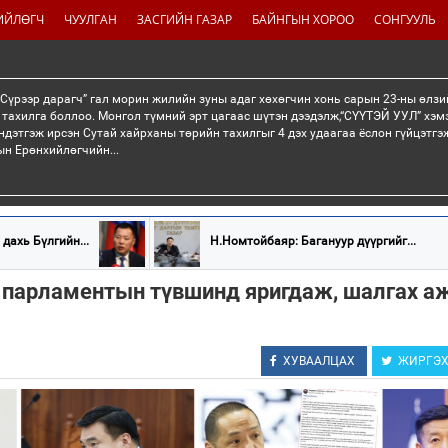
ИЙЛӨГЧ
ЧУУЛГАН
ЗАСГИЙН ГАЗАР
БАЙНГЫН ХОРОО
СОНГУУЛЬ
“Сүрээр дарагч” гал морин жилийн зуны адаг хөхөгчин хонь сарын 23-ны өлзи
 тахилга боллоо. Монгол түмний эрт цагаас шүтэн дээдэлж,“СҮҮТЭЙ УУЛ” хэмэ
ндэтгэж ирсэн Сутай хайрханы төрийн тахилгыг 4 дэх удаагаа ёслон гүйцэтг
н Ерөнхийлөгчийн...
дахь Бүлгийн...
Н.Номтойбаяр: Багануур дүүргийг...
 парламентын түвшинд яригдаж, шалгах 
ХУВААЛЦАХ
ЖИРГЭ