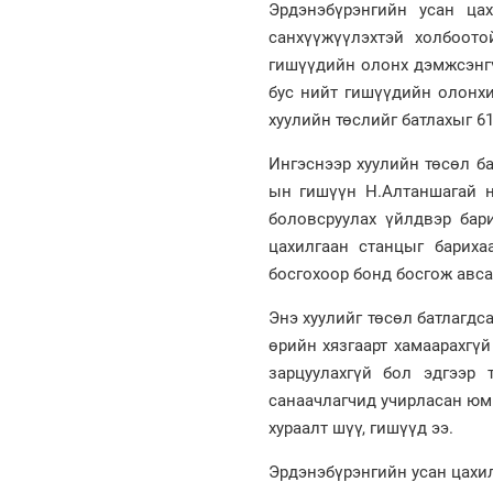
Эрдэнэбүрэнгийн усан цах
санхүүжүүлэхтэй холбоот
гишүүдийн олонх дэмжсэнгү
бус нийт гишүүдийн олонхи
хуулийн төслийг батлахыг 6
Ингэснээр хуулийн төсөл ба
ын гишүүн Н.Алтаншагай н
боловсруулах үйлдвэр бари
цахилгаан станцыг бариха
босгохоор бонд босгож авса
Энэ хуулийг төсөл батлагдс
өрийн хязгаарт хамаарахгүй
зарцуулахгүй бол эдгээр 
санаачлагчид учирласан юм.
хураалт шүү, гишүүд ээ.
Эрдэнэбүрэнгийн усан цахи