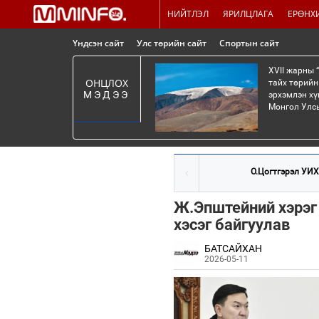
НИЙТЛЭЛ
ЯРИЛЦЛАГА
ЕРӨНХ
Үндсэн сайт
Улс төрийн сайт
Спортын сайт
XVII жарны 
ОНЦЛОХ
тайх төрийн
МЭДЭЭ
эрхэмлэн хү
Монгол Улсы
О.Цогтгэрэл УИХ 
Ж.Эпштейний хэрэг
хэсэг байгуулав
БАТСАЙХАН
2026-05-11