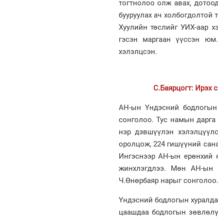
тогтнолоо олж авах, дотоо
бууруулах ач холбогдолтой 
Хуулийн төслийг УИХ-аар х
гэсэн маргаан үүссэн юм
хэлэлцсэн.
С.Баярцогт: Ирэх 
АН-ын Үндэсний бодлогын 
сонголоо. Тус намын дарга
нэр дэвшүүлэн хэлэлцүүл
оролцож, 224 гишүүний сан
Ингэснээр АН-ын ерөнхий н
жинхлэгдлээ. Мөн АН-ын д
Ч.Өнөрбаяр нарыг сонголоо
Үндэсний бодлогын хуралда
цаашдаа бодлогын зөвлөлү