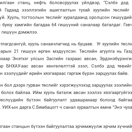
илгаан станц, нефть боловсруулах үйлдвэр, “Сэлбэ дэд т
ой Гадаад зээллэгийн ашиглалтын тухай хуулийн төслийг
й. Хууль, тогтоолын төслийг хуралдаанд оролцсон гишүүдий
 буюу хамгийн багадаа 64 гишүүний саналаар баталдаг. Гэв
1 гишүүн дэмжлээ.
тлагдсангүй, хууль санаачлагчид нь буцаав. Уг хуулийн төсл
арын 21 гишүүн өргөн мэдүүлсэн. Төслийн агуулга нь Газ
хаар Энэтхэг улсын Засгийн газраас авсан, Эрдэнэбүрэнги
ар БНХАУ-аас авсан хөнгөлөлттэй зээл, Сэлбэ дэд төвийг
н зээлүүдийг өрийн хязгаараас гаргаж бүрэн зарцуулах байв.
ан бол дээрх гурван төслийг хэрэгжүүлэхэд зарцуулах зээлий
 болох байлаа. Ийм хууль баталж авсан зээлээ хязгааргүйгэ
төслүүдийн бүтээн байгуулалт удаашрахаар болоод байгаа
 УИХ-ын дарга С.Бямбацогт ч санал хураалтын өмнө "Энэ чух
лгаан станцын бүтээн байгуулалтаа эрчимжүүлж эрчим хүчний