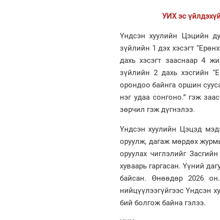
УИХ эс үйлдэхүй
Үндсэн хуулийн Цэцийн ду
зүйлийн 1 дэх хэсэгт “Ерөн
дахь хэсэгт зааснаар 4 ж
зүйлийн 2 дахь хэсгийн “
орондоо байнга оршин сууса
нэг удаа сонгоно.” гэж за
зөрчил гэж дүгнэлээ.
Үндсэн хуулийн Цэцэд мэдэ
оруулж, дагаж мөрдөх журм
оруулах чиглэлийг Засгийн
хуваарь гаргасан. Үүний да
байсан. Өнөөдөр 2026 он
нийцүүлээгүйгээс Үндсэн х
бий болгож байна гэлээ.