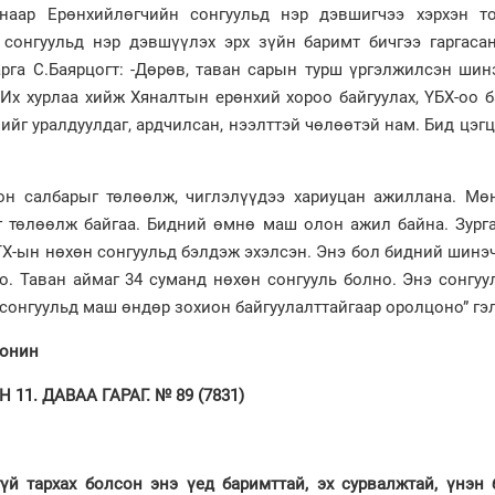
наар Ерөнхийлөгчийн сонгуульд нэр дэвшигчээ хэрхэн то
сонгуульд нэр дэвшүүлэх эрх зүйн баримт бичгээ гаргасан
рга С.Баярцогт: -Дөрөв, таван сарын турш үргэлжилсэн шин
, Их хурлаа хийж Хяналтын ерөнхий хороо байгуулах, ҮБХ-оо 
лийг уралдуулдаг, ардчилсан, нээлттэй чөлөөтэй нам. Бид цэг
он салбарыг төлөөлж, чиглэлүүдээ хариуцан ажиллана. Мө
 төлөөлж байгаа. Бидний өмнө маш олон ажил байна. Зурга
ИТХ-ын нөхөн сонгуульд бэлдэж эхэлсэн. Энэ бол бидний шин
о. Таван аймаг 34 суманд нөхөн сонгууль болно. Энэ сонгу
сонгуульд маш өндөр зохион байгуулалттайгаар оролцоно” гэл
сонин
11. ДАВАА ГАРАГ. № 89 (7831)
үй тархах болсон энэ үед баримттай, эх сурвалжтай, үнэн 