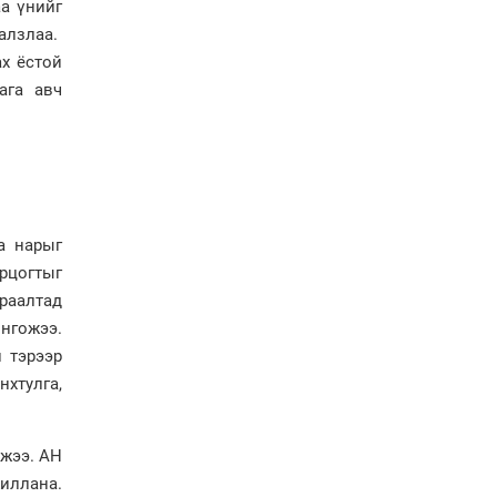
а үнийг
сайжруулсан түлшээр
өвлийг давна”
галзлаа.
ах ёстой
Г.Дамдинням: Газрын
тос боловсруулах
ага авч
үйлдвэрийн бүтээн
байгуулалтын ажил
эрчимтэй үргэлжилж
байна
"Сэлбэ” дэд төвийг
"Smart selbe city" болгон
хөгжүүлэх чиглэл өглөө
а нарыг
ярцогтыг
Иргэдийн
раалтад
төлөөлөгчдийн хурал
онгожээ.
хяналт тавьдаг байх эрх
зүйн орчныг бүрдүүлнэ
 тэрээр
хтулга,
Ерөнхий сайд Н.Учрал
Япон Улсаас Элчин сайд
Игавахара Масарүг
лжээ. АН
хүлээн авч уулзлаа
иллана.
Н.Учралын Засгийн