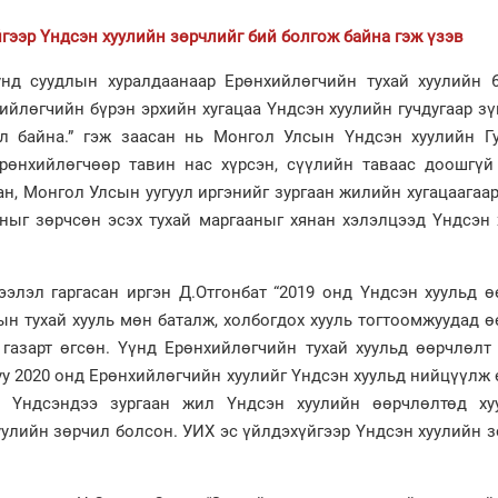
гээр Үндсэн хуулийн зөрчлийг бий болгож байна гэж үзэв
нд суудлын хуралдаанаар Ерөнхийлөгчийн тухай хуулийн 6
хийлөгчийн бүрэн эрхийн хугацаа Үндсэн хуулийн гучдугаар з
ил байна.” гэж заасан нь Монгол Улсын Үндсэн хуулийн Гу
Ерөнхийлөгчөөр тавин нас хүрсэн, сүүлийн таваас доошгүй
н, Монгол Улсын уугуул иргэнийг зургаан жилийн хугацаагаа
асныг зөрчсөн эсэх тухай маргааныг хянан хэлэлцээд Үндсэн
элэл гаргасан иргэн Д.Отгонбат “2019 онд Үндсэн хуульд ө
ын тухай хууль мөн баталж, холбогдох хууль тогтоомжуудад 
 газарт өгсөн. Үүнд Ерөнхийлөгчийн тухай хуульд өөрчлөлт
гуу 2020 онд Ерөнхийлөгчийн хуулийг Үндсэн хуульд нийцүүлж
. Үндсэндээ зургаан жил Үндсэн хуулийн өөрчлөлтөд ху
уулийн зөрчил болсон. УИХ эс үйлдэхүйгээр Үндсэн хуулийн 