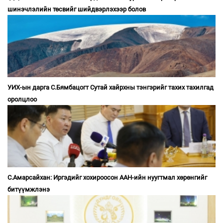
шинэчлэлийн төсвийг шийдвэрлэхээр болов
УИХ-ын дарга С.Бямбацогт Сутай хайрхны тэнгэрийг тахих тахилгад
оролцлоо
С.Амарсайхан: Иргэдийг хохироосон ААН-ийн нуугтмал хөрөнгийг
битүүмжлэнэ