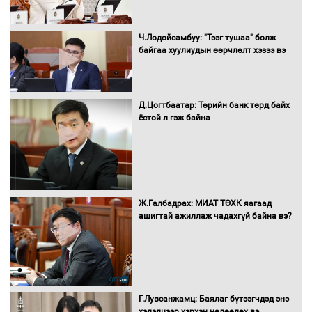
Нөөцийн махны худалдаа,
Ч.Лодойсамбуу: "Тээг тушаа" болж
борлуулалтыг нээлттэй ил тод
байгаа хуулиудын өөрчлөлт хэзээ вэ
болгоно
Д.Цогтбаатар: Төрийн банк төрд байх
ёстой л гэж байна
Монгол Улс “COP17”-д “Тал хээрийн
төлөвлөгөө”-гөө танилцуулна
16 төрлийн эмийг нэг эх үүсвэрээс
Ж.Галбадрах: МИАТ ТӨХК яагаад
худалдан авах журмыг баталлаа
ашигтай ажиллаж чадахгүй байна вэ?
Бүх шатанд хэмнэлтийн горимд
шилжиж, найр наадам, зөвлөгөөн,
Г.Лувсанжамц: Баялаг бүтээгчдэд энэ
гадаад томилолтыг хориглолоо
хэлэлцээр хэрхэн нөлөөлөх вэ