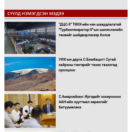
СҮҮЛД НЭМЭГДСЭН МЭДЭЭ
"ДЦС-3” ТӨХК-ийн нэн шаардлагатай
“Турбингенератор-5”-ын шинэчлэлийн
төсвийг шийдвэрлэхээр болов
УИХ-ын дарга С.Бямбацогт Сутай
хайрхны тэнгэрийг тахих тахилгад
оролцлоо
С.Амарсайхан: Иргэдийг хохироосон
ААН-ийн нуугтмал хөрөнгийг
битүүмжлэнэ