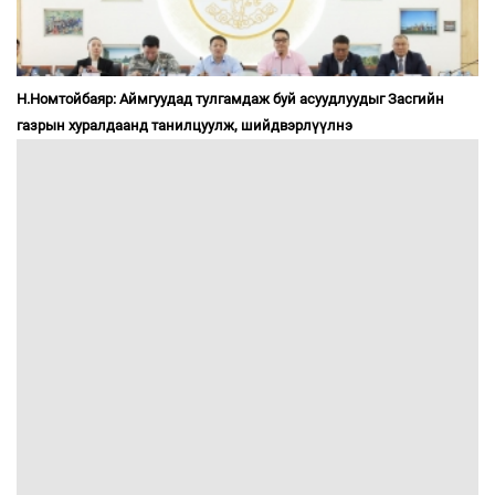
Н.Номтойбаяр: Аймгуудад тулгамдаж буй асуудлуудыг Засгийн
газрын хуралдаанд танилцуулж, шийдвэрлүүлнэ