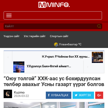
Toggle
navigation
Үндсэн сайт
Улс төрийн сайт
Спортын сайт
o
Улаанбаатар
C
Н.Учрал: Р.Чойном бол XX зууны...
У.Хүрэлсүх Баян-Өлгий аймагт...
“Оюу толгой” ХХК-аас ус бохирдуулсан
төлбөр авахыг Усны газарт үүрэг болгов
Kuzmo
ХУВААЛЦАХ
ЖИРГЭХ
2026-03-22