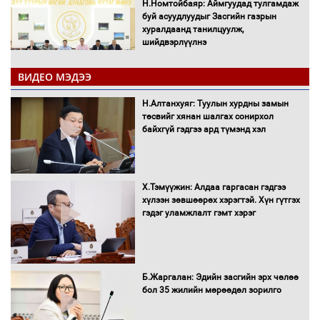
Н.Номтойбаяр: Аймгуудад тулгамдаж
буй асуудлуудыг Засгийн газрын
хуралдаанд танилцуулж,
шийдвэрлүүлнэ
ВИДЕО МЭДЭЭ
С.Бямбацогт Зүүн Азийн
эрэгтэйчүүдийн волейболын тэмцээнд
Н.Алтанхуяг: Туулын хурдны замын
оролцож байгаа баг тамирчдад
төсвийг хянан шалгах сонирхол
амжилт хүслээ
байхгүй гэдгээ ард түмэнд хэл
Х.Тэмүүжин: Алдаа гаргасан гэдгээ
Автобензин, дизель түлшний онцгой
хүлээн зөвшөөрөх хэрэгтэй. Хүн гүтгэх
албан татварыг тэглэлээ
гэдэг уламжлалт гэмт хэрэг
Санхүүгийн хэмнэлтийн горимд эрүүл
Б.Жаргалан: Эдийн засгийн эрх чөлөө
мэндийн салбар хамаарахгүй
бол 35 жилийн мөрөөдөл зорилго