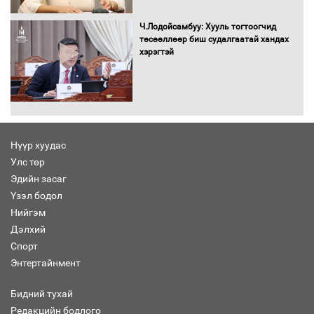
татвар ногдуулахгүй байх эрх зүйн
орчныг бүрдүүллээ
Ч.Лодойсамбуу: Хууль тогтоогчид
төсөөллөөр биш судалгаатай хандах
хэрэгтэй
Хөшөө бүтсэн түүхийг өгүүлэх 7
баримт
Нүүр хуудас
Улс төр
Хөвсгөл нуурын лусыг тахих төрийн
тахилгын ёслол боллоо
Эдийн засаг
Үзэл бодол
Нийгэм
Дэлхий
Спорт
“Хар жагсаалт”-ын асуудлыг цэгцлэх
Энтертайнмент
чиглэлээр Монголбанкны удирдлагад
30 хоногийн хугацаатай үүрэг өглөө
Бидний тухай
Редакцийн бодлого