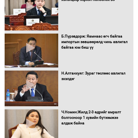
Сайд нар төсвөө хэрхэн зарцуулах вэ?
Б.Пүрэвдорж: Яамнаас өгч байгаа
импортын зөвшөөрөлд чинь авлигал
байгаа юм биш үү
Засгийн газрын ээлжит хуралдаан
болж байна
Н.Алтанхуяг: Зураг төслөөс авлигал
эхэлдэг
Автомашинд улсын дугаарын тэгш,
сондгойгоор шатахуун олгоно
Ч.Номин:Жилд 2-3 өдрийг амралт
болгосноор 1 хувийн бүтээмжээ
алдаж байна
Бага орлоготой иргэдийн орлогод