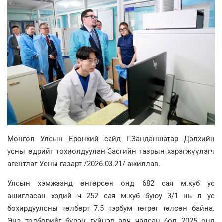
Монгол Улсын Ерөнхий сайд Г.Занданшатар Дэлхийн
усны өдрийг тохиолдуулан Засгийн газрын хэрэгжүүлэгч
агентлаг Усны газарт /2026.03.21/ ажиллав.
Улсын хэмжээнд өнгөрсөн онд 682 сая м.куб ус
ашигласан хэдий ч 252 сая м.куб буюу 3/1 нь л ус
бохирдуулсны төлбөрт 7.5 тэрбум төгрөг төлсөн байна.
Энэ төлбөрийг бүрэн гүйцэд авч чадсан бол 2025 онд