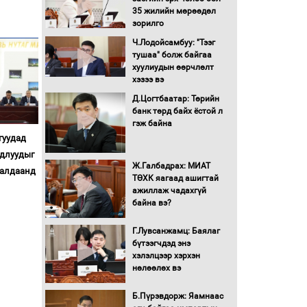
35 жилийн мөрөөдөл
Монгол Улс “COP17”-д
зорилго
“Тал хээрийн
Ч.Лодойсамбуу: "Тээг
төлөвлөгөө”-гөө
тушаа" болж байгаа
танилцуулна
хуулиудын өөрчлөлт
16 төрлийн эмийг нэг эх
хэзээ вэ
үүсвэрээс худалдан авах
Д.Цогтбаатар: Төрийн
журмыг баталлаа
банк төрд байх ёстой л
гэж байна
Бүх шатанд хэмнэлтийн
гуудад
горимд шилжиж, найр
удлуудыг
наадам, зөвлөгөөн,
Ж.Галбадрах: МИАТ
гадаад томилолтыг
ралдаанд
ТӨХК яагаад ашигтай
хориглолоо
ажиллаж чадахгүй
Сайд нар төсвөө хэрхэн
байна вэ?
зарцуулах вэ?
Г.Лувсанжамц: Баялаг
бүтээгчдэд энэ
хэлэлцээр хэрхэн
Засгийн газрын ээлжит
нөлөөлөх вэ
хуралдаан болж байна
Б.Пүрэвдорж: Яамнаас