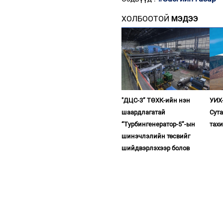
ХОЛБООТОЙ
МЭДЭЭ
"ДЦС-3” ТӨХК-ийн нэн
УИХ-
шаардлагатай
Сута
“Турбингенератор-5”-ын
тахи
шинэчлэлийн төсвийг
шийдвэрлэхээр болов