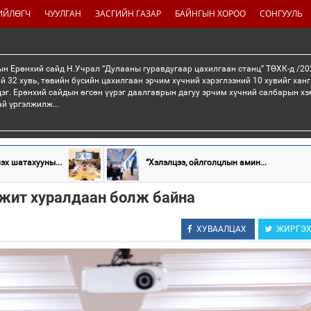
ИЙЛӨГЧ
ЧУУЛГАН
ЗАСГИЙН ГАЗАР
БАЙНГЫН ХОРОО
СОНГУУЛЬ
н Ерөнхий сайд Н.Учрал “Дулааны гуравдугаар цахилгаан станц” ТӨХК-д /20
й 32 хувь, төвийн бүсийн цахилгаан эрчим хүчний хэрэглээний 10 хувийг хан
эг. Ерөнхий сайдын өгсөн үүрэг даалгаврын дагуу эрчим хүчний салбарын хэ
ай үргэлжилж...
эх шатахууны...
“Хэлэлцээ, ойлголцлын амин...
лжит хуралдаан болж байна
ХУВААЛЦАХ
ЖИРГЭ