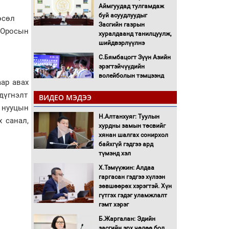
Аймгуудад тулгамдаж
буй асуудлуудыг
өсөл
Засгийн газрын
 Оросын
хуралдаанд танилцуулж,
шийдвэрлүүлнэ
С.Бямбацогт Зүүн Азийн
эрэгтэйчүүдийн
волейболын тэмцээнд
ар авах
оролцож байгаа баг
тамирчдад амжилт
 дүгнэлт
ВИДЕО МЭДЭЭ
хүслээ
 нууцын
Н.Алтанхуяг: Туулын
Автобензин, дизель
х санал,
хурдны замын төсвийг
түлшний онцгой албан
хянан шалгах сонирхол
татварыг тэглэлээ
байхгүй гэдгээ ард
түмэнд хэл
Санхүүгийн хэмнэлтийн
Х.Тэмүүжин: Алдаа
горимд эрүүл мэндийн
гаргасан гэдгээ хүлээн
салбар хамаарахгүй
зөвшөөрөх хэрэгтэй. Хүн
гүтгэх гэдэг уламжлалт
Нөөцийн махны
гэмт хэрэг
худалдаа, борлуулалтыг
Б.Жаргалан: Эдийн
нээлттэй ил тод болгоно
засгийн эрх чөлөө бол