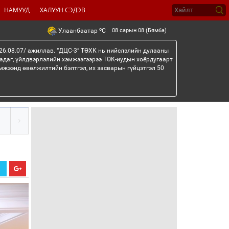
НАМУУД
ХАЛУУН СЭДЭВ
o
08 сарын 08 (Бямба)
Улаанбаатар
C
26.08.07/ ажиллав. “ДЦС-3” ТӨХК нь нийслэлийн дулааны
гадаг, үйлдвэрлэлийн хэмжээгээрээ ТӨК-иудын хоёрдугаарт
мжээнд өвөлжилтийн бэлтгэл, их засварын гүйцэтгэл 50
Х