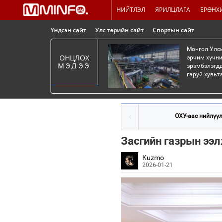
НИЙТЛЭЛ
ЯРИЛЦЛАГА
ЕРӨНХ
Үндсэн сайт
Улс төрийн сайт
Спортын сайт
Монгол Улсы
ОНЦЛОХ
эрчим хүчни
МЭДЭЭ
эрэмбэлэгдд
гаруй хувьт
ОХУ-аас нийлүүл
Засгийн газрын ээ
Kuzmo
2026-01-21