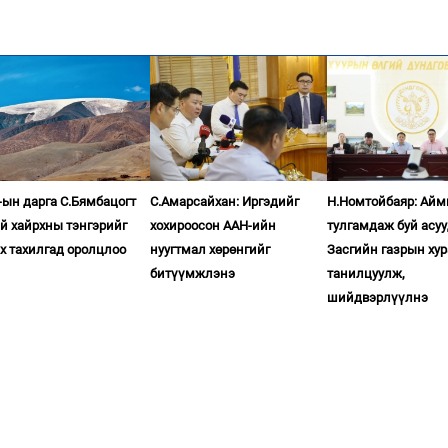
ын дарга С.Бямбацогт
С.Амарсайхан: Иргэдийг
Н.Номтойбаяр: Айм
й хайрхны тэнгэрийг
хохироосон ААН-ийн
тулгамдаж буй асу
х тахилгад оролцлоо
нуугтмал хөрөнгийг
Засгийн газрын ху
битүүмжлэнэ
танилцуулж,
шийдвэрлүүлнэ