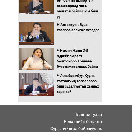
өгч байгаа импортын
Автомашинд улсын
зөвшөөрөлд чинь
дугаарын тэгш,
авлигал байгаа юм биш
сондгойгоор шатахуун
үү
олгоно
Н.Алтанхуяг: Зураг
Бага орлоготой
төслөөс авлигал эхэлдэг
иргэдийн орлогод
татвар ногдуулахгүй
байх эрх зүйн орчныг
Ч.Номин:Жилд 2-3
бүрдүүллээ
өдрийг амралт
Хөшөө бүтсэн түүхийг
болгосноор 1 хувийн
өгүүлэх 7 баримт
бүтээмжээ алдаж байна
Ч.Лодойсамбуу: Хууль
Хөвсгөл нуурын лусыг
тогтоогчид төсөөллөөр
тахих төрийн тахилгын
биш судалгаатай хандах
ёслол боллоо
хэрэгтэй
“Хар жагсаалт”-ын
асуудлыг цэгцлэх
Бидний тухай
чиглэлээр
Монголбанкны
Редакцийн бодлого
удирдлагад 30 хоногийн
Сурталчилгаа байршуулах
хугацаатай үүрэг өглөө