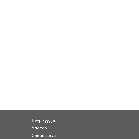
Нүүр хуудас
Улс төр
Эдийн засаг