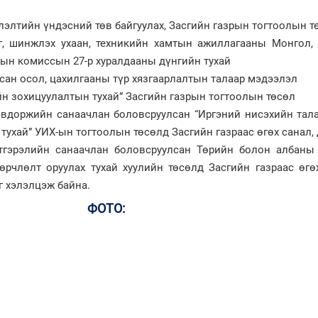
лэлтийн үндэсний төв байгуулах, Засгийн газрын тогтоолын т
аг, шинжлэх ухаан, техникийн хамтын ажиллагааны Монгол,
дын комиссын 27-р хуралдааны дүнгийн тухай
сан осол, цахилгааны түр хязгаарлалтын талаар мэдээлэл
йн зохицуулалтын тухай” Засгийн газрын тогтоолын төсөл
вдоржийн санаачлан боловсруулсан “Иргэний нисэхийн тала
тухай” УИХ-ын тогтоолын төсөлд Засгийн газраас өгөх санал,
тгэрэлийн санаачлан боловсруулсан Төрийн болон албаны
өөрчлөлт оруулах тухай хуулийн төсөлд Засгийн газраас өгө
г хэлэлцэж байна.
ФОТО: