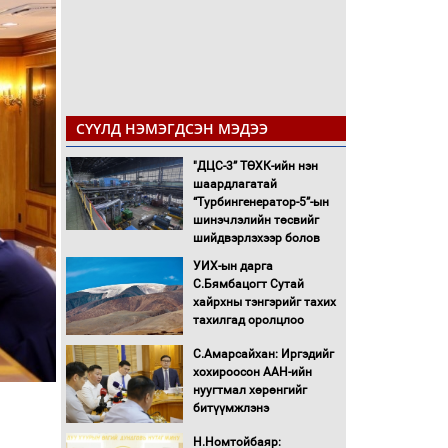
СҮҮЛД НЭМЭГДСЭН МЭДЭЭ
"ДЦС-3” ТӨХК-ийн нэн
шаардлагатай
“Турбингенератор-5”-ын
шинэчлэлийн төсвийг
шийдвэрлэхээр болов
УИХ-ын дарга
С.Бямбацогт Сутай
хайрхны тэнгэрийг тахих
тахилгад оролцлоо
С.Амарсайхан: Иргэдийг
хохироосон ААН-ийн
нуугтмал хөрөнгийг
битүүмжлэнэ
Н.Номтойбаяр: