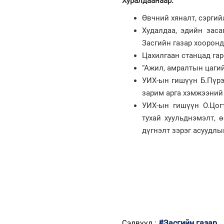
Хуралдаанаар:
Өвчний хяналт, сэргий
Худалдаа, эдийн зас
Засгийн газар хоорон
Цахилгаан станцад гар
“Ажил, амралтын цаги
УИХ-ын гишүүн Б.Пүрэ
зарим арга хэмжээний 
УИХ-ын гишүүн О.Цог
тухай хуульднэмэлт, 
дүгнэлт зэрэг асуудлы
#Засгийн газар
Сэдвүүд :